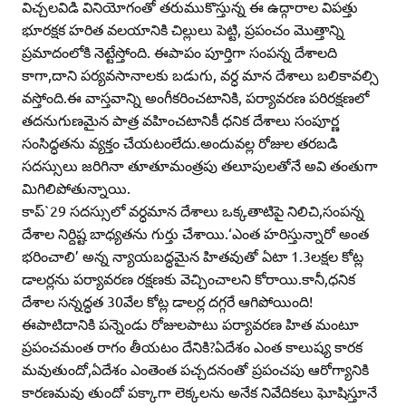
విచ్చలవిడి వినియోగంతో తరుముకొస్తున్న ఈ ఉద్గారాల విపత్తు
భూరక్షక హరిత వలయానికి చిల్లులు పెట్టి, ప్రపంచం మొత్తాన్ని
ప్రమాదంలోకి నెట్టేస్తోంది. ఈపాపం పూర్తిగా సంపన్న దేశాలది
కాగా,దాని పర్యవసానాలకు బడుగు, వర్ధ మాన దేశాలు బలికావల్సి
వస్తోంది.ఈ వాస్తవాన్ని అంగీకరించటానికి, పర్యావరణ పరిరక్షణలో
తదనుగుణమైన పాత్ర వహించటానికీ ధనిక దేశాలు సంపూర్ణ
సంసిద్ధతను వ్యక్తం చేయటంలేదు.అందువల్ల రోజుల తరబడి
సదస్సులు జరిగినా తూతూమంత్రపు తలూపులతోనే అవి తంతుగా
మిగిలిపోతున్నాయి.
కాప్‌`29 సదస్సులో వర్ధమాన దేశాలు ఒక్కతాటిపై నిలిచి,సంపన్న
దేశాల నిర్దిష్ట బాధ్యతను గుర్తు చేశాయి.‘ఎంత హరిస్తున్నారో అంత
భరించాలి’ అన్న న్యాయబద్ధమైన హితవుతో ఏటా 1.3లక్షల కోట్ల
డాలర్లను పర్యావరణ రక్షణకు వెచ్చించాలని కోరాయి.కానీ,ధనిక
దేశాల సన్నద్ధత 30వేల కోట్ల డాలర్ల దగ్గరే ఆగిపోయింది!
ఈపాటిదానికి పన్నెండు రోజులపాటు పర్యావరణ హిత మంటూ
ప్రపంచమంత రాగం తీయటం దేనికి?ఏదేశం ఎంత కాలుష్య కారక
మవుతుందో,ఏదేశం ఎంతెంత పచ్చదనంతో ప్రపంచపు ఆరోగ్యానికి
కారణమవు తుందో పక్కాగా లెక్కలను అనేక నివేదికలు ఘోషిస్తూనే