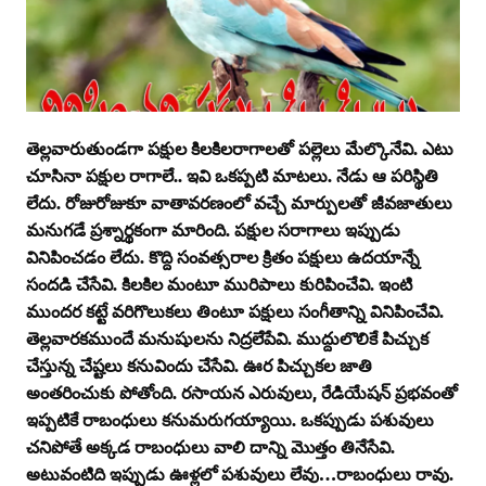
తెల్లవారుతుండగా పక్షుల కిలకిలరాగాలతో పల్లెలు మేల్కొనేవి. ఎటు
చూసినా పక్షుల రాగాలే.. ఇవి ఒకప్పటి మాటలు. నేడు ఆ పరిస్థితి
లేదు. రోజురోజుకూ వాతావరణంలో వచ్చే మార్పులతో జీవజాతులు
మనుగడే ప్రశ్నార్థకంగా మారింది. పక్షుల సరాగాలు ఇప్పుడు
వినిపించడం లేదు. కొద్ది సంవత్సరాల క్రితం పక్షులు ఉదయాన్నే
సందడి చేసేవి. కిలకిల మంటూ మురిపాలు కురిపించేవి. ఇంటి
ముందర కట్టే వరిగొలుకలు తింటూ పక్షులు సంగీతాన్ని వినిపించేవి.
తెల్లవారకముందే మనుషులను నిద్రలేపేవి. ముద్దులొలికే పిచ్చుక
చేస్తున్న చేష్టలు కనువిందు చేసేవి. ఊర పిచ్చుకల జాతి
అంతరించుకు పోతోంది. రసాయన ఎరువులు, రేడియేషన్‌ ప్రభవంతో
ఇప్పటికే రాబంధులు కనుమరుగయ్యాయి. ఒకప్పుడు పశువులు
చనిపోతే అక్కడ రాబంధులు వాలి దాన్ని మొత్తం తినేసేవి.
అటువంటిది ఇప్పుడు ఊళ్లలో పశువులు లేవు…రాబంధులు రావు.