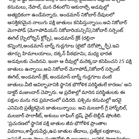
కనుమలు, నేపాల్‌, మన దేశంలోని ఆకురాల్చే అడవుల్లో
అత్యధికంగా ఉండేవన్నారు. అండమాన్‌ నికోబార్‌ దీవులలో
ఆసక్తికరమైన నాలుగు పక్షి జాతులు కనిపిస్తున్నాయి.అవి నికోబార్‌
మెగాపోడ్‌ (మెగాపోడియస్‌ నికోబారియన్సిస్‌),నికోబార్‌ సర్పెంట్‌
ఈగిల్‌ (స్పిలోర్నిస్‌ క్లోస్సీ), అండమాన్‌ క్రేక్‌ (రల్లినా
కన్నింగి),అండమాన్‌ బార్న్‌ గుడ్లగూబ (టైటో డెరోప్స్టోర్ఫీ).ఇవి
తూర్పు హిమాలయాలు, దక్కన్‌ పీఠభూమి, మధ్య భారత
అడవులకు చెందినవి. ఇంకా ఆ దీవుల్లో మరెక్కడా కనిపించని 25 పక్షి
జాతులు ఉన్నాయి.అవి నికోబార్‌ మెగాపోడ్‌,నికోబార్‌ సర్పెంట్‌
ఈగిల్‌, అండమాన్‌ క్రేక్‌, అండమాన్‌ బార్న్‌ గుడ్లగూబ వంటి
జాతులు.వీటి ఆవిర్భావానికి స్థానిక భౌగోళిక పరిస్థితులే కారణం’ అని
డాక్టర్‌ మజుందార్‌ చెప్పారు. ఆ ప్రదేశాల్లో మారిన పరిస్థితులకు ఈ
పక్షుల మను గడ ప్రమాదంలో పడిరది. పశ్చిమ కనుమల్లో ఇరవై
ఎనిమిది ప్రత్యేకమైన జాతులున్నాయి. అవి మలబార్‌ గ్రే హార్న్‌బిల్‌,
మలబార్‌ పారాకీట్‌, అశంబు లాఫింగ్‌ థ్రష్‌, వైట్‌-బెల్లీడ్‌ షోలకిలి.
‘ప్రచురణలో స్థానిక పక్షి జాతుల జీవ-భౌగోళిక ప్రాంతాల
వివరాలు,శాస్త్రీయపేర్లు,ఉప జాతుల తేడాలు, ప్రత్యేక లక్షణాలు,
ఇష్టపడే ఆవా సాలు,సంతానోత్పత్తి అలవాట్లు, ఆహార ప్రాధాన్యతలు,