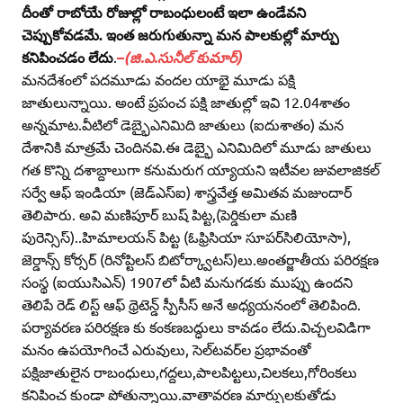
దీంతో రాబోయే రోజుల్లో రాబంధులంటే ఇలా ఉండేవని
చెప్పుకోవడమే. ఇంత జరుగుతున్నా మన పాలకుల్లో మార్పు
కనిపించడం లేదు
.
–
(జి.ఎ.సునీల్‌ కుమార్‌)
మనదేశంలో పదమూడు వందల యాభై మూడు పక్షి
జాతులున్నాయి. అంటే ప్రపంచ పక్షి జాతుల్లో ఇవి 12.04శాతం
అన్నమాట.వీటిలో డెబ్భైఎనిమిది జాతులు (ఐదుశాతం) మన
దేశానికి మాత్రమే చెందినవి.ఈ డెబ్భై ఎనిమిదిలో మూడు జాతులు
గత కొన్ని దశాబ్దాలుగా కనుమరుగ య్యాయని ఇటీవల జువలాజికల్‌
సర్వే ఆఫ్‌ ఇండియా (జెడ్‌ఎస్‌ఐ) శాస్త్రవేత్త అమితవ మజుందార్‌
తెలిపారు. అవి మణిపూర్‌ బుష్‌ పిట్ట,(పెర్డికులా మణి
పురెన్సిస్‌)..హిమాలయన్‌ పిట్ట (ఓఫ్రిసియా సూపర్‌సిలియోసా),
జెర్డాన్స్‌ కోర్సర్‌ (రినోప్టిలస్‌ బిటోర్క్వాటస్‌)లు.అంతర్జాతీయ పరిరక్షణ
సంస్థ (ఐయుసిఎన్‌) 1907లో వీటి మనుగడకు ముప్పు ఉందని
తెలిపే రెడ్‌ లిస్ట్‌ ఆఫ్‌ థ్రెటెన్డ్‌ స్పీసీస్‌ అనే అధ్యయనంలో తెలిపింది.
పర్యావరణ పరిరక్షణ కు కంకణబద్ధులు కావడం లేదు.విచ్చలవిడిగా
మనం ఉపయోగించే ఎరువులు, సెల్‌టవర్‌ల ప్రభావంతో
పక్షిజాతులైన రాబంధులు,గద్దలు,పాలపిట్టలు,చిలకలు,గోరింకలు
కనిపించ కుండా పోతున్నాయి.వాతావరణ మార్పులకుతోడు