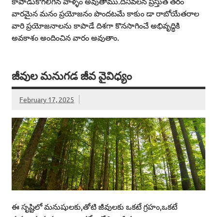
కాపాడుకోగలిగిన వాళ్ళం అవుతాము.దీనివలన ప్రస్తుత తరం
వారమైన మనం ప్రయోజనం పొందటమే కాకుం డా రాబోయేతరాల
వారి ప్రయోజనాలను కాపాడే దిశగా కొనసాగించే అభివృద్ధికి
అవకాశం అందించిన వారం అవుతాం.
జీవుల మనుగడ జీవ వైవిధ్యం
February 17, 2025
ఈ సృష్టిలో మనుషులకు,తోటి జీవులకు ఒకటే గ్రహం,ఒకటే