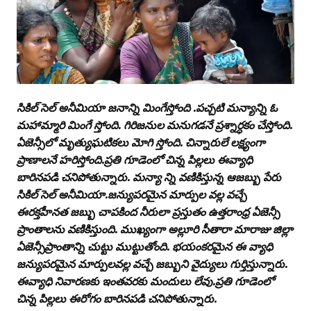
సికిల్‌ సెల్‌ అనీమియా జనాన్ని మింగేస్తోంది .పచ్చటి మన్యాన్ని ఓ
మహామ్మారి మింగే స్తోంది. గిరిజనుల మనుగడనే ప్రశ్నార్ధకం చేస్తోంది.
ఏజెన్సీలో మృత్యుఘటికలు మోగి స్తోంది. చిన్నారులే లక్ష్యంగా
ప్రాణాలనే హరిస్తోంది.ప్రతి గూడెంలో చిన్న పిల్లలు ఈవ్యాధి
బారినపడి చనిపోతున్నారు. మన్యా న్ని వణికిస్తున్న ఆజబ్బు పేరు
సికిల్‌ సెల్‌ అనీమియా.జన్యుపరమైన మార్పుల వల్ల వచ్చే
ఈరక్తహీనత జబ్బు చాపకింద నీరులా ప్రస్తుతం ఉత్తరాంధ్ర ఏజెన్సీ
ప్రాంతాలను వణికిస్తుంది. ముఖ్యంగా అల్లూరి సీతారా మారాజు జిల్లా
ఏజెన్సీప్రాంతాన్ని చుట్టు ముట్టుతోంది. భయంకరమైన ఈ వ్యాధి
జన్యుపరమైన మార్పులవల్ల వచ్చే జబ్బుని వైద్యులు గుర్తిస్తున్నారు.
ఈవ్యాధి నివారణకు ఇంతవరకు మందులు లేవు.ప్రతి గూడెంలో
చిన్న పిల్లలు ఈరోగం బారినపడి చనిపోతున్నారు.