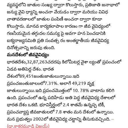
వ్యవస్థలోని జాతుల సంఖ్య ద్వారా కొలుస్తారు, ప్రతిజాతి జనాభాలో
జన్యు వైవి ధ్యాన్ని అంచనా వేయడం ద్వారా మరియు వివిధ
వాతావరణాలలో జాతుల పంపిణీ అంచనా ద్వారా కూడా
కొలుస్తారు. మానవ కార్యకలాపాల కారణం గా జీవ వైవిధ్యంలో
గణనీయమైన తగ్గుదల సమస్య పై అవగా హన పెంచడానికి
ఐక్యరాజ్యసమితి ప్రతి సంవత్స రం అంతర్జాతీయ జీవవైవిధ్య
దినోత్సవాన్ని జరుపు తుంది.
మనదేశంలో జీవవైవిధ్యం
భారతదేశం,32,87,263చదరపు కిలోమీటర్ల వైశా ల్యంతో ప్రపంచంలో
ఏడవ అతిపెద్ద దేశం. భారత
దేశంలో89,451జంతుజాతులున్నాయి.ఇది
ప్రపంచజంతుజాలంలో7.31%. అలాగే 49,219 వృక్ష
జాతులున్నాయి.ఇది ప్రపంచమొత్తంలో 10. 78% వాటాను కలిగి
ఉంది. ప్రపంచంలో ఉన్న పదిహేడు అతి పెద్ద జీవవైవిధ్య దేశాలలో
భారత దేశం ఒకటి. భూవిస్తీర్ణంలో 2.4 శాతమే ఉన్నప్ప టికీ,
ప్రపంచవ్యాప్త జీవజాతులలో 7.8 శాతం మన దేశంలో ఉన్నాయి.
మన ప్రభుత్వం 2002లో జీవవైవిధ్య చట్టాన్ని తీసుకువచ్చింది.
–
(డా.కాకర్లమూడి విజయ్‌)