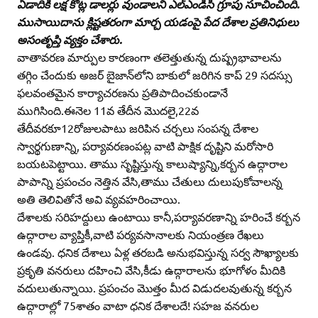
ఏడాదికి లక్ష కోట్ల డాలర్లు వుండాలని ఎల్‌ఎండిసి గ్రూపు సూచించింది.
ముసాయిదాను క్లిష్టతరంగా మార్చ యడంపై పేద దేశాల ప్రతినిధులు
అసంతృప్తి వ్యక్తం చేశారు.
వాతావరణ మార్పుల కారణంగా తలెత్తుతున్న దుష్ప్రభావాలను
తగ్గిం చేందుకు అజర్‌ బైజాన్‌లోని బాకులో జరిగిన కాప్‌ 29 సదస్సు
ఫలవంతమైన కార్యాచరణను ప్రతిపాదించకుండానే
ముగిసింది.ఈనెల 11వ తేదీన మొదలై,22వ
తేదీవరకూ12రోజులపాటు జరిపిన చర్చలు సంపన్న దేశాల
స్వార్థగుణాన్ని, పర్యావరణంపట్ల వాటి పాక్షిక దృష్టిని మరోసారి
బయటపెట్టాయి. తాము సృష్టిస్తున్న కాలుష్యాన్ని,కర్బన ఉద్గారాల
పాపాన్ని ప్రపంచం నెత్తిన వేసి,తాము చేతులు దులుపుకోవాలన్న
అతి తెలివితోనే అవి వ్యవహరించాయి.
దేశాలకు సరిహద్దులు ఉంటాయి కానీ,పర్యావరణాన్ని హరించే కర్బన
ఉద్గారాల వ్యాప్తికీ,వాటి పర్యవసానాలకు నియంత్రణ రేఖలు
ఉండవు. ధనిక దేశాలు ఏళ్ల తరబడి అనుభవిస్తున్న సర్వ సౌఖ్యాలకు
ప్రకృతి వనరులు దహించి వేసి,కీడు ఉద్గారాలను భూగోళం మీదికి
వదులుతున్నాయి. ప్రపంచం మొత్తం మీద విడుదలవుతున్న కర్బన
ఉద్గారాల్లో 75శాతం వాటా ధనిక దేశాలదే! సహజ వనరుల