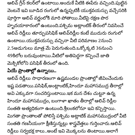
ఆలివ్‌ గ్రీన్‌ కలర్‌లో ఉంటాయి.అందుకే వీటికి ఈపేరు వచ్చింది.పుట్టిన
వెంటనే ఇవి బూడిద రంగులో ఉన్నప్పటికీ యుక్తవయస్సు వచ్చేసరికి
పూర్తిగా ఆలివ్‌ వర్ణంలోకి మారి పోతాయి.వీటిపై రక్షణ పొర
హృదయాకారంలో ఉంటుంది.పశ్చిమ అట్లాంటిక్‌ తీరంలో నివసించే
ఆలివ్‌ రిడ్లీలు తూర్పుపసిఫిక్‌ ఆలివ్‌రిడ్లీల కంటే ముదురు రంగులో
ఉంటాయి.యుక్తవయస్సు వచ్చినా వీటి పరిమాణం 2నుంచి
2.5అడుగులు మాత్ర మే పెరుగుతుంది.ఒక్కోక్కటి 36నుంచి
49కిలోల బరువుంటాయి.వీటిలో అతిపెద్దగా కన్పించే జాతి
మెక్సికోలోని పసిఫిక్‌ తీరంలో ఉంది.
ఏయే ప్రాంతాల్లో ఉన్నాయి..
ఆలివ్‌ రిడ్లీలు సాధారణంగా ఉష్ణమండల ప్రాంతాల్లో జీవించేందుకు
ఇష్ట పడతాయి.పసిఫిక్‌,అంట్లాంటిక్‌,హిందూ మహాసముద్ర తీరాల్లో
అవి ఎక్కువగా సంచరిస్తుంటాయి.ఇక మన దేశం చుట్టూ ఉన్న
హిందూ మహాసముద్రం, బంగాళా ఖాతం తీరాల్లో ఆలివ్‌ రిడ్లీల
సంతతి అత్యధికంగా ఉంటుంది.శ్రీలంకలోనూ ఇవి కన్పిస్తాయి.
మిగతా ప్రాంతాలతో పోలిస్తే పశ్చిమ అట్లాటిక్‌ మహాసముద్రంలో వీటి
సంతతి గణనీయంగా క్షీణిస్తున్నట్లు శాస్త్రవేత్తలు గుర్తించారు.ఆలివ్‌
రిడ్లీలు సర్వభక్ష కాలు..అంటే ఇవి మొక్కలను తింటాయి.అలాగే