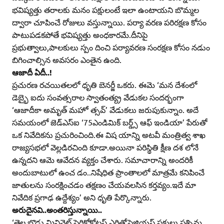
భవిష్యత్తు తరాలకు మనం పక్షులంటే ఇలా ఉంటాయని బొమ్మల
ద్వారా చూపించే రోజులు వస్తున్నాయి. పర్యా వరణ పరిరక్షణ కోసం
పాటుపడకపోతే భవిష్యత్తు అంధకారమే.దీనిపై
ప్రభుత్వాలు,పాలకులు స్పం దించి పర్యావరణ సంరక్షణ కోసం నడుం
బిగించాల్సిన అవసరం ఎంతైన ఉంది.
ఆజాదీ ఏదీ..!
ప్రచురణ రచయితలలో ధృతి బెనర్జీ ఒకరు. ఈమె ‘మన దేశంలో
డెబ్భై ఐదు సంవత్సరాల స్వాతంత్య్ర వేడుకల సందర్భంగా
‘ఆజాదీకా అమృత్‌ మహో త్సవ్‌’ వేడుకలు జరుపుకున్నాం. అదే
సమయంలో జెడ్‌ఎస్‌ఐ ‘75ఎండిమిక్‌ బర్డ్స్‌ ఆఫ్‌ ఇండియా’ పేరుతో
ఒక నివేదికను ప్రచురించింది.ఈ విష యాన్ని అటవీ మంత్రిత్వ శాఖ
రాజ్యసభలో వెల్లడిరచింది కూడా.అయినా పరిస్థితి క్షీణ దశ లోనే
ఉన్నదని ఆమె ఆవేదన వ్యక్తం చేశారు. సమాచారాన్ని అందరికీ
అందుబాటులో ఉంచ డం..నిషేధిత ప్రాంతాలలో మాత్రమే కనిపించే
జాతులను సంరక్షించడం తక్షణం చేయవలసిన కర్తవ్యం.ఇదే మా
నివేదిక ప్రగాఢ ఉద్దేశ్యం’ అని ధృతి పేర్కొన్నారు.
అరుదైనవి..అంతరిస్తున్నాయి..
‘తెల్ల బొడ్డు మినివెట్‌ పెరిక్రోకోటస్‌ ఎరిత్రోపైజియస్‌ పక్షులు పశ్చిమ