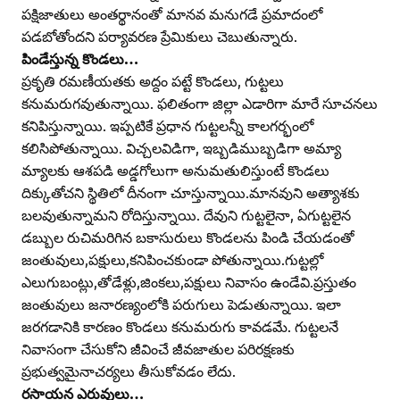
పక్షిజాతులు అంతర్థానంతో మానవ మనుగడే ప్రమాదంలో
పడబోతోందని పర్యావరణ ప్రేమికులు చెబుతున్నారు.
పిండేస్తున్న కొండలు…
ప్రకృతి రమణీయతకు అద్దం పట్టే కొండలు, గుట్టలు
కనుమరుగవుతున్నాయి. ఫలితంగా జిల్లా ఎడారిగా మారే సూచనలు
కనిపిస్తున్నాయి. ఇప్పటికే ప్రధాన గుట్టలన్నీ కాలగర్భంలో
కలిసిపోతున్నాయి. విచ్చలవిడిగా, ఇబ్బడిముబ్బడిగా అమ్యా
మ్యాలకు ఆశపడి అడ్డగోలుగా అనుమతులిస్తుంటే కొండలు
దిక్కుతోచని స్థితిలో దీనంగా చూస్తున్నాయి.మానవుని అత్యాశకు
బలవుతున్నామని రోదిస్తున్నాయి. దేవుని గుట్టలైనా, ఏగుట్టలైన
డబ్బుల రుచిమరిగిన బకాసురులు కొండలను పిండి చేయడంతో
జంతువులు,పక్షులు,కనిపించకుండా పోతున్నాయి.గుట్టల్లో
ఎలుగుబంట్లు,తోడేళ్లు,జింకలు,పక్షులు నివాసం ఉండేవి.ప్రస్తుతం
జంతువులు జనారణ్యంలోకి పరుగులు పెడుతున్నాయి. ఇలా
జరగడానికి కారణం కొండలు కనుమరుగు కావడమే. గుట్టలనే
నివాసంగా చేసుకోని జీవించే జీవజాతుల పరిరక్షణకు
ప్రభుత్వమైనాచర్యలు తీసుకోవడం లేదు.
రసాయన ఎరువులు…