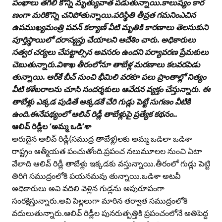
పంఖాలు తగిలి కొన్ని మృత్యువాత పడుతున్నాయి.కాలుష్యం కార
ణంగా మరికొన్ని చనిపోతున్నాయి.పరిస్థితి తీవ్రత గమనింఎచిన
ఉపముఖ్యమంత్రి పవన్‌ కల్యాణ్‌ వీటి మృతికి కారణాలు తెలసుకుని
పూర్తిస్థాయిలో దరాస్యప్తు చేయాలని ఆదేశిం చారు. అధికారులు
సత్వర చర్యలు చేపట్టాల్సిన అవసరం ఉందని పర్యావరణ ప్రేమకులు
చెబుతున్నారు.విశాఖ తీరంలోనూ తాబేళ్ల మరణాలు కలవరపెడు
తున్నాయి. ఆర్‌కే బీచ్‌ నుంచి భీమిలి వరకూ పలు ప్రాంతాల్లో నిత్యం
వీటి కళేబరాలను చూసి సందర్శకులు ఆవేదన వ్యక్తం చేస్తున్నారు. ఈ
తాబేళ్లు ఎక్కడ పుడితే అక్కడకే చేరి గుడ్లు పెట్టే సుగణం వీటికి
ఉంది.ఈనేపథ్యంలో ఆలివ్‌ రిడ్లీ తాబేళ్లుపై ప్రత్యేక కథనం..
ఆలివ్‌ రిడ్లీల ‘అమ్మ ఒడి’శా
అరుదైన ఆలివ్‌ రిడ్లీ(సముద్ర తాబేళ్ల)లకు అమ్మ ఒడిలా ఒడిశా
రాష్ట్రం ఆత్మీయత పంచుతోంది.ప్రపంచ నలుమూలల నుంచి ఏటా
వేలాది ఆలివ్‌ రిడ్లీ తాబేళ్లు ఇక్కడకు వస్తున్నాయి.తీరంలో గుడ్లు పెట్టి
తిరిగి సముద్రంలోకి పయనమవు తున్నాయి.ఒడిశా అటవీ
అధికారులు అవి వదిలి వెళ్లిన గుడ్లను అపురూపంగా
సంరక్షిస్తున్నారు.అవి పిల్లలుగా మారిన తర్వాత సముద్రంలోకి
వదులుతున్నారు.ఆలివ్‌ రిడ్లీల పునరుత్పత్తికి ప్రపంచంలోనే అతిపెద్ద