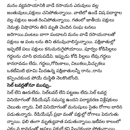
మనం వ్యవసాయానికి వాడే రసాయన ఎరువులు వల్ల
జంతువులు,పక్షులు చనిపోతున్నాయి. వాటిలో ఉండే విష పదార్థాల
వల్ల పక్షులు అంత రించిపోతున్నాయి. గతంలో జాతీయ పక్షులు
నెమళ్లు విషాహారం తిని మృతి చెందిన సంఘ టనలు
జరిగాయి.పంటలు బాగా పండాలని మనం వాడే రసాయనాలతో
పక్షులు ఆ పంట లను తిని తనువుచాలిస్తున్నాయి. పక్షిజాతుల్లో
ఇప్పటికే పలు పక్షులు కనుమరుగైపోయాయి. పూర్వం కోడిపిల్లలు
గద్దలను చూసి భయపడేవి. ఇప్పుడు కోడి పిల్లలు లేవు.గద్దలు
కానరావడం లేదు. గద్దలు,గోరింకాలు, చిలుకలు,పిచ్చుకలు
ఒకటేమిటి భూమి మీదఉన్న పక్షిజాతులన్నీ రాను..రాను
కన్పించకుండ పోయే దుస్థితి నెలకొంటోంది.
సెల్‌ టవర్లతోనూ ముప్పు..
సెల్‌ లేని ఊరులేదు. సెల్‌టవర్‌ లేని పట్టణం లేదు.సెల్‌ టవర్ల
వినియోగంతో రేడియేషన్‌ సమస్య ఉందని పర్యావరణ విశ్లేషకులు
చెబుతు న్నారు. వీటి వినియోగంతో మనుషులు సైతం రోగాల బారిన
పడుతున్నారు. రేడియేషన్‌ ప్రభా వంతో పక్షుల్లో రోగాలు పెరుగుతు
న్నాయి. ఫలి తంగా మృత్యువాత పడుతున్నాయి.ఇటీవల కాలంలో
ఎక్కువ కావడంతో అసలు పక్షులే కని పించకుండా పోతున్నాయి.