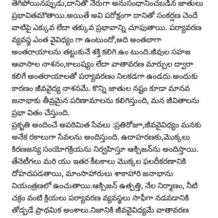
తెగిపోయినప్పుడు,దానితో నేరుగా అనుసంధానించబడిన జాతులు
ప్రభావితమౌతాయి.అయితే అవి పరోక్షంగా దానితో సంకర్షణ చెందే
వాటిపై ఎక్కువ లేదా తక్కువ ప్రభావాన్ని చూపుతాయి. పర్యావరణ
వ్యవస్థ ఎంత వైవిధ్యం గా ఉంటుందో,అది అంతబాగా
అంతరాయాలను తట్టుకునే శక్తి కలిగి ఉం టుంది.జీవుల సహజ
ఆవాసాల నాశనం,కాలుష్యం లేదా వాతావరణ మార్పుల ద్వారా
కలిగే అంతరాయాలతో పర్యావరణం నిలకడగా ఉండదు.అందుకు
కారణం జీవవైద్య నాశనమే. కొన్ని జాతుల నష్టం కూడా మానవ
జనాభాకు తీవ్రమైన పరిణామాలను కలిగిస్తుంది, మన జీవితాలను
ప్రభా వితం చేస్తుంది.
ప్రకృతి అందించే అపరిమిత సేవలు :ప్రతిరోజూ,జీవవైవిధ్యం మనకు
అనేక రకాలుగా సేవలను అందిస్తుంది. ఉదాహరణకు,మొక్కలు
కిరణజన్య సంయోగక్రియను నిర్వహిస్తూ ఆక్సిజన్‌ను అందిస్తాయి.
తేనెటీగలు మరి యు ఇతర కీటకాలు మొక్కల ఫలదీకరణానికి
దోహదపడతాయి, మాంసాహారులు శాకాహారి జనాభాను
నియంత్రణలో ఉంచుతాయి.ఆక్సిజన్‌ ఉత్పత్తి, నేల నిర్మాణం, నీటి
చక్రం వంటి క్రియలు పర్యావరణ వ్యవస్థలు సాఫీగా నడవడానికి
తోడ్పడే ప్రాథమిక అంశాలు.నిజానికి జీవవైవిధ్యమే వాతావరణ