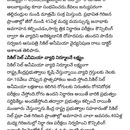
అలవాట్లువల్ల కూడా సంభవించదు.కేవలం జన్యుపరంగా
తల్లిదండ్రుల నుండి మాత్రమే సంక్ర మిస్తుంది. ప్రభావిత గిరిజన
ప్రాంతాల్లో జీరో నుండి 45ఏళ్ల మధ్య వయస్సున్న జనాభాకు
అవగాహన కల్పించడం,సార్వ త్రిక నిర్ధారణ పరీక్షలు కౌన్సిలింగ్‌
ద్వారా ఈ వ్యాధిని అరికట్టడానికి దోహదపడు తుందని పాడేరు
సర్వజన ఆసుపత్రి సికిల్‌ అనీమియా వైద్యనిపుణ రాలు డాక్టర్‌
ఆశాలత తెలిపారు.
సికిల్‌ సెల్‌ ఎనీమియా వ్యాధి నిర్మూలనే లక్ష్యం
సికిల్‌ సెల్‌ అనీమియా వ్యాధి నిర్మూలనే లక్ష్యంగా
రాష్ట్ర,కేంద్రప్రభుత్వాలు కృషి చేస్తున్నాయి.వ్యాధి గ్రస్తులకు నెలకు
రూ.10వేలు చొప్పున ప్రొత్సహాకలు అంది స్తోంది.సికిల్‌ సెల్‌
అనీమియా లక్షణాలు కలిగిన రోగులకు నిరంతరం రోగనిరోధక
పరీక్షలు చేస్తోంది.రోగం ఉందని నిర్ధారణ అయితే వారికి ప్రభుత్వం
సర్టిఫికేట్లు అందజేస్తోంది.తద్వారా ప్రభుత్వం కల్పించే రాయితీ
మంజూరు చేస్తున్నారు.కేంద్ర రాష్ట్ర ప్రభుత్వాల సహకారంతో సికిల్‌
సెల్‌ ప్రభా విత గిరిజన ప్రాంతాల్లో అవగాహన చాలా అవసరం.40ఏళ్ల
మధ్య గిరిజనుల్లో నిర్ధా రణ పరీక్షలు నిర్వహించి కౌన్సిలింగ్‌
ఇవ్వాలి.హిమోగ్లోబిన్‌ తక్కువ ఉన్న వాళ్లకి ఈవ్యాధి