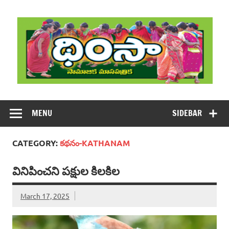
Skip
to
content
DHIMSA
Dhimsa Telugu Monthly Magazine
MENU
SIDEBAR
CATEGORY:
క‌థ‌నం-KATHANAM
వినిపించని పక్షుల కిలకిల
March 17, 2025