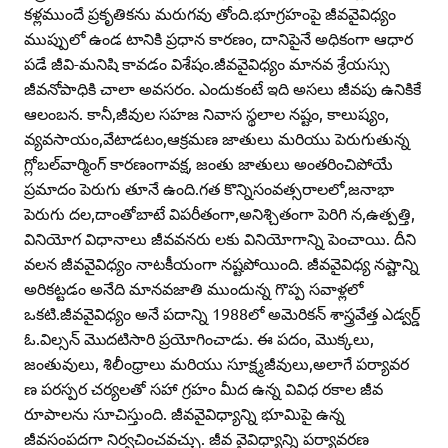
కళ్లముందే ప్రకృతికను మరుగవు తోంది.భూగ్రహంపై జీవవైవిధ్యం
ముప్పులో ఉండ టానికి ప్రధాన కారణం, దానిపైనే అధికంగా ఆధార
పడే జీవి-మనిషి కావడం విశేషం.జీవవైవిధ్యం మానవ శ్రేయస్సు
జీవనోపాధికి చాలా అవసరం. ఎందుకంటే ఇది అసలు జీవపు ఉనికికే
ఆలంబన. కానీ,జీవుల సహజ నివాస స్థలాల నష్టం, కాలుష్యం,
వ్యవసాయం,వేటాడటం,ఆక్రమణ జాతులు మరియు పెరుగుతున్న
గ్లోబల్‌వార్మింగ్‌ కారణంగావక్ష, జంతు జాతులు అంతరించిపోయే
ప్రమాదం పెరుగు తూనే ఉంది.గత కొన్నిసంవత్సరాలలో,జనాభా
పెరుగు దల,దాంతోబాటే విపరీతంగా,అనిశ్చితంగా పెరిగి న,ఉత్పత్తి,
వినియోగ విధానాలు జీవవనరు లకు వినియోగాన్ని పెంచాయి. దీని
వలన జీవవైవిధ్యం నాటకీయంగా నష్టపోయింది. జీవవైవిధ్య నష్టాన్ని
అరికట్టడం అనేది మానవజాతి ముందున్న గొప్ప సవాళ్లలో
ఒకటి.జీవవైవిధ్యం అనే పదాన్ని 1988లో అమెరికన్‌ శాస్త్రవేత్త ఎడ్వర్డ్‌
ఓ.విల్సన్‌ మొదటిసారి ప్రయోగించాడు. ఈ పదం, మొక్కలు,
జంతువులు, శిలీంధ్రాలు మరియు సూక్ష్మజీవులు,అలాగే పర్యావర
ణ పరస్పర చర్యలతో సహా గ్రహం మీద ఉన్న వివిధ రకాల జీవ
రూపాలను సూచిస్తుంది. జీవవైవిధ్యాన్ని భూమిపై ఉన్న
జీవసంపదగా నిర్వచించవచ్చు. జీవ వైవిధ్యాన్ని పర్యావరణ