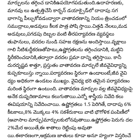
మార్పులను తగ్గించ డానికిఉపయోగపడుతుంది.ఉదాహరణకు,
మానవు లు ఉత్పత్తిచేసే కార్బన్‌ డయాక్సైడ్‌లో దాదాపు సగ
భాగాన్ని పీల్చుకోవడంద్వారా వాతావరణాన్ని నియం త్రించడంలో
సముద్రాలు,అడవులు కీలక పాత్ర పోషి స్తాయి.చిత్తడి నేలలు,మడ
అడవులు,పగడపు దిబ్బల వంటి తీరపర్యావరణ వ్యవస్థలు
తుఫానులు, వరదల నుండి సహజ రక్షణను అందిస్తాయి.వృక్షాలు
గాలి నీటిశుద్దీకరణతోపాటు,ఉష్ణోగ్రతలను తగ్గించడానికి, మట్టిని
స్థిరీకరించడానికి,తద్వారా వరదల ప్రమా దాన్ని తగ్గిస్తాయి. కానీ
దురదృష్టవ శాత్తూ, ప్రస్తుతం వాతావరణ మార్పులే జీవవైవిధ్యాన్ని
కుప్పకూలుస్తు న్నాయి.పర్యావరణం స్థిరంగా ఉండాలంటే,జీవ వైవి
ధ్యం అధికంగా ఉండటం ముఖ్యం. వైవిధ్య భరి తమైన పర్యావరణం
మరింత స్థిరంగా ఉంటుంది. వాతావరణ మార్పుల వల్ల జీవవైవిధ్యంపై
అనేక దుష్పరిణామాలు కలుగుతాయి.ఎన్నో శాస్త్రీయ నివేది కలు
ఈవిషయాన్ని నివేదించాయి. ఉష్ణోగ్రతలు 1.5 పెరిగితే, దాదాపు 6%
కీటకాలు,8% మొక్కలు 4% సకశేరుకాలు వాటి భౌగోళిక పంపిణీలో
(ఆవాసాల మార్పు)మార్పులకులోనవుతాయి.ఉష్ణోగ్రతల పెరుగు దల
2%మేర అయితే,ఈ శాతాలు రెట్టింపు అవుతా
యి.ఈకారణంగా,ఆక్రమణ జాతులు కూడా అనూ హ్యంగా విస్తరించే