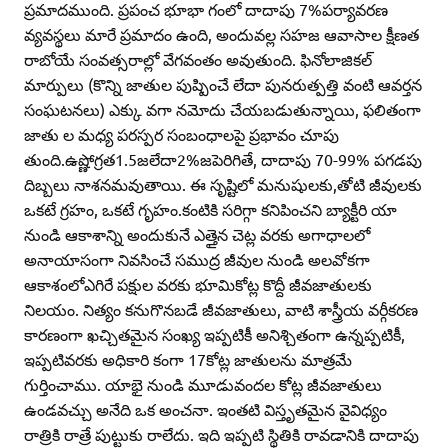
ప్రమాదముంది. ప్రపంచ భూభా గంలో దాదాపు 7%పర్యావరణ
వ్యవస్థలు మారే ప్రమాదం ఉంది, అందువల్ల సహజ ఆవాసాల క్షీణత
రాబోయే సంవత్సరాల్లో వేగవంతం అవుతుంది. ఫినోలాజికల్‌
మార్పులు (కొన్ని జాతుల పుష్పించే లేదా పునరుత్పత్తి వంటి ఆవర్తన
సంఘటనలు) ఎక్కు వగా నమోదు చేయబడుతున్నాయి, ఫలితంగా
జాతు ల మధ్య పరస్పర సంబంధాలపై ప్రభావం చూపు
తుంది.ఉష్ణోగ్రత1.5జలేదా2%జపెరిగితే, దాదాపు 70-99% పగడపు
దిబ్బలు నాశనమవుతాయి. ఈ సృష్టిలో మనుషులకు,తోటి జీవులకు
ఒకటే గ్రహం, ఒకటే గృహం.కంటికి సరిగ్గా కనిపించని బ్యాక్టీరి యా
నుండి ఆకాశాన్ని అందుకునే ఎత్తైన చెట్ల వరకు అగాధాలలో
అనాయాసంగా నివసించే సముద్ర జీవుల నుండి అలవోకగా
ఆకాశంలోఎగిరే పక్షుల వరకు భూమికోట్ల కొద్దీ జీవజాతులకు
నిలయం. నిత్యం కనుగొనబడే జీవజాతులు, వాటి శాస్త్రీయ వర్గీకరణ
కారణంగా ఖచ్చితమైన సంఖ్య ఇప్పటికీ అనిశ్చితంగా ఉన్నప్పటికీ,
ఇప్పటివరకు అధికారి కంగా 17కోట్ల జాతులను మాత్రమే
గుర్తించాము. యాభై నుండి మూడువందల కోట్ల జీవజాతులు
ఉండవచ్చు అనేది ఒక అంచనా. ఇంతటి విస్తృతమైన వైవిధ్యం
రాత్రికి రాత్రే పుట్టుకు రాలేదు. ఇది ఇప్పటి స్థితికి రావడానికి దాదాపు