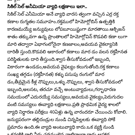
సికిల్‌ సెల్‌ అనీమియా వ్యాధి లక్షణాలు ఇలా..
సికిల్‌ సెల్‌ ఎనీమియా అనే వ్యాధి వారస త్వంగా వచ్చిన ఎర్ర రక్త
కణాల రుగ్మతల సమూహం.రక్తములో హిమోగ్లోబిన్‌ ఉత్పత్తికి
కారణమయ్యే జన్యువులు లోపబూయిష్టంగా మారతాయి.ఆక్సిజన్‌
శాతం తక్కువగా ఉన్న ప్రాంతాలలో హిమోగ్లోవిన్‌ కొడవలి కణా లుగా
మారి తద్వారా ఏభాగంలోనైనా కణజాలం,అవయవ వైకల్యానికి
దారితీ స్తుంది.కొడవలి ఆకారంలో కణాలు మార డం వలన రక్తహీనత
పరిస్థితులకు దారి తీస్తుంది.శ్వాస తీసుకోవడంలో ఇబ్బంది,
వికారంగా ఉండడం,అవయవ వైఫల్యం కలుగుతోంది.రక్త కణాలు
సంఖ్య తగ్గడం (రక్తహీనత) కళ్ళు పసుపు రంగులో మార
డం,తీవ్రమైన కీళ్ల నొప్పులు,ఒళ్ళు నొప్పులు, శ్వాస తీసుకోవడంలో
ఇబ్బంది,అలసట, తరచూ వచ్చే అంటువ్యాధులు,గర్భాధారణ
సమయంలో ఎదురయ్యే సమస్యలు,అవయవ వైకల్యం,పెరుగుదల
వంటి సమస్యలు ఈవ్యాధి లక్షణాలు.ప్రతి ప్రాథమిక వైద్య శాలలో
వ్యాధి నిర్ధారణ పరీక్షలు 40ఏళ్లు ఉన్న వారందరూ చేయించు కోవాలి.
జన్యుపరంగా తల్లిదండ్రుల నుండి చిన్నపిల్లలకు ఈవ్యాధి సోకే
ప్రమాదం ఉంది.ఈ వ్యాధి అంటువ్యాధి కాదు.ఒక వ్యక్తి నుండి
ఒకవ్యక్తికి గాలి,నీరు,చర్మములైన వాటిద్వారా రాదు.ఆహార