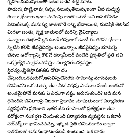
గృహం.మనుషులంతా ఒకటే అనేది ఉట్టి మాట.
పొడుగు,పొట్టి,లావు,సన్నం,నలుపు,తెలుపు,ఇంకా వీటి మధ్యస్థ
రకాలు,భేదాలు.ఇంకా మనుషు లంతా ఒకటే అని అనుకోవడం
ఏమిటి?ఒక్క మనుష్య జాతిలోనే ఇన్ని భేదాలుంటే, మనిషికి తెలిసిన
మిగతా జంతు, వృక్ష జాతులలో మరిన్ని వైవిధ్యాలు
ఉన్నాయి.ఈభూమ్మీద ఉండే జీవులలో ఉండే ఈ తరహా భేదాల
న్నిటినీ కలిపి జీవవైవిధ్యం అంటున్నాం. జీవవైవిధ్యం భూమిపై
జీవుల ఆరోగ్యాన్ని కొలిచే థర్మామీటర్‌ వంటిది.ప్రకృతిలో ప్రతి జీవి
ఒకప్రత్యేక పాత్రనుపోషిస్తూ పర్యావరణవ్యవస్థల
స్థిరత్వం,స్థితిస్థాపకతకు దోహ దం
చేస్తుంది.ఒకపురుగో,అసలిప్పటివరకు సామాన్య మానవులకు
కనిపించని ఒక మొక్కో లేదా ఏదో విషపు పాముల వంటి జంతువో
అంతమైపోతే మనకు ఏ విధంగా నష్టం జరుగుతుంది? అది మన
దైనందిన జీవితాలపై నిజంగా ప్రభావం చూపుతుందా? పర్యావరణ
వ్యవస్థలోని ప్రతిజాతి ఇతర జీవ రూపాలతో ప్రత్యక్షంగా లేదా
పరోక్షంగా సంక ర్షణ చెందుతుంది.పర్యావరణ వ్యవస్థను ఒకభారీ
నెట్‌వర్క్‌గా భావించవచ్చు, ఇక్కడ ప్రతి జీవిఒకదారం ద్వారా
ఇతరులతో అనుసంధానించబడి ఉంటుంది. ఒక దారం