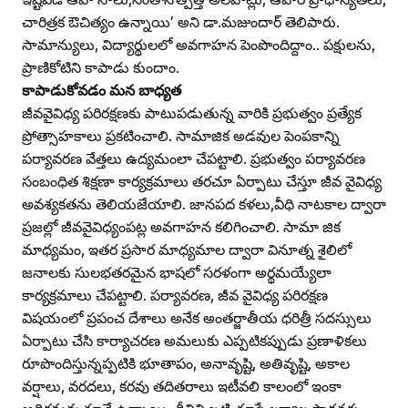
చారిత్రక ఔచిత్యం ఉన్నాయి’ అని డా.మజుందార్‌ తెలిపారు.
సామాన్యులు, విద్యార్థులలో అవగాహన పెంపొందిద్దాం.. పక్షులను,
ప్రాణికోటిని కాపాడు కుందాం.
కాపాడుకోవడం మన బాధ్యత
జీవవైవిధ్య పరిరక్షణకు పాటుపడుతున్న వారికి ప్రభుత్వం ప్రత్యేక
ప్రోత్సాహకాలు ప్రకటించాలి. సామాజిక అడవుల పెంపకాన్ని
పర్యావరణ వేత్తలు ఉద్యమంలా చేపట్టాలి. ప్రభుత్వం పర్యావరణ
సంబంధిత శిక్షణా కార్యక్రమాలు తరచూ ఏర్పాటు చేస్తూ జీవ వైవిధ్య
అవశ్యకతను తెలియజేయాలి. జానపద కళలు,వీధి నాటకాల ద్వారా
ప్రజల్లో జీవవైవిధ్యంపట్ల అవగాహన కలిగించాలి. సామా జిక
మాధ్యమం, ఇతర ప్రసార మాధ్యమాల ద్వారా వినూత్న శైలిలో
జనాలకు సులభతరమైన భాషలో సరళంగా అర్థమయ్యేలా
కార్యక్రమాలు చేపట్టాలి. పర్యావరణ, జీవ వైవిధ్య పరిరక్షణ
విషయంలో ప్రపంచ దేశాలు అనేక అంతర్జాతీయ ధరిత్రీ సదస్సులు
ఏర్పాటు చేసి కార్యాచరణ అమలుకు ఎప్పటికప్పుడు ప్రణాళికలు
రూపొందిస్తున్నప్పటికి భూతాపం, అనావృష్టి, అతివృష్టి, అకాల
వర్షాలు, వరదలు, కరవు తదితరాలు ఇటీవలి కాలంలో ఇంకా