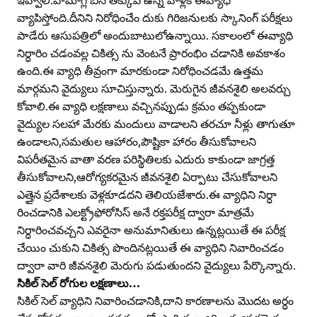
వ్యాపిస్తోంది.దీనిని నిరోధించేం దుకు గిరిజనులకు స్కానింగ్‌ పరీక్షలు
పాడేరు ఆసుపత్రిలో అందుబాటులోఉన్నాయి. సకాలంలో ఈవ్యాధి
నిర్ధారిం చడంవల్ల చికిత్స ను వెంటనే ప్రారంభిం చడానికి అవకాశం
ఉంది.ఈ వ్యాధి తీవ్రంగా మారకుండా నిరోధించడమే ఉత్తమ
మార్గమని వైద్యులు సూచిస్తున్నారు. మెరుగైన జీవనశైలి అలవర్చు
కోవాలి.ఈ వ్యాధి లక్షణాలు వచ్చినప్పుడు క్రమం తప్పకుండా
వైద్యుల సలహా మేరకు మందులు వాడాలని తరచూ నీళ్లు తాగుతూ
ఉండాలని,సమతుల ఆహారం,పౌష్టికా హారం తీసుకోవాలని
విపరీతమైన వాతా వరణ పరిస్థితిలకు ఎదురు కాకుండా జాగ్రత్త
తీసుకోవాలని,ఆరోగ్యకరమైన జీవనశైలి ఏర్పాటు చేసుకోవాలని
ఎత్తైన ప్రదేశాలకు వెళ్లకూడదని తెలియజేశారు.ఈ వ్యాధిని నిర్ధా
రించడానికి ఎలక్ట్రోఫోరోసిస్‌ అనే రక్తపరీక్ష ద్వారా మాత్రమే
నిర్ధారించవచ్చని ఎవరైనా అనుమానితులు ఉన్నట్లయితే ఈ పరీక్ష
చేయిం చుకుని చికిత్స పొందినట్లయితే ఈ వ్యాధిని నివారించడం
ద్వారా వారి జీవనశైలి మెరుగు పడుతుందని వైద్యులు పేర్కొన్నారు.
సికిల్‌ సెల్‌ రోగుల లక్షణాలు…
సికిల్‌ సెల్‌ వ్యాధిని నివారించడానికి,దాని కారణాలను మొదట అర్ధం