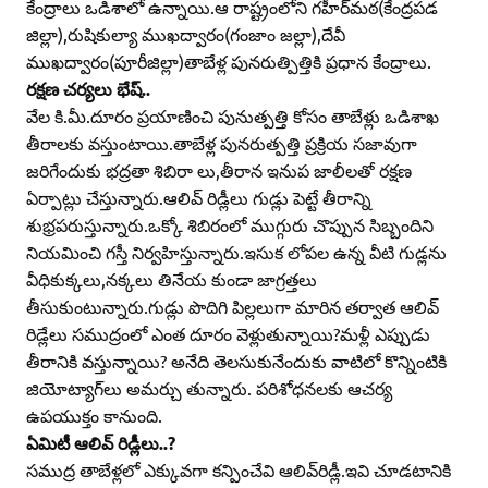
కేంద్రాలు ఒడిశాలో ఉన్నాయి.ఆ రాష్ట్రంలోని గహీర్‌మఠ(కేంద్రపడ
జిల్లా),రుషికుల్యా ముఖద్వారం(గంజాం జల్లా),దేవీ
ముఖద్వారం(పూరీజిల్లా)తాబేళ్ల పునరుత్పిత్తికి ప్రధాన కేంద్రాలు.
రక్షణ చర్యలు భేష్‌..
వేల కి.మీ.దూరం ప్రయాణించి పునుత్పత్తి కోసం తాబేళ్లు ఒడిశాఖ
తీరాలకు వస్తుంటాయి.తాబేళ్ల పునరుత్పత్తి ప్రక్రియ సజావుగా
జరిగేందుకు భద్రతా శిబిరా లు,తీరాన ఇనుప జాలీలతో రక్షణ
ఏర్పాట్లు చేస్తున్నారు.ఆలివ్‌ రిడ్లీలు గుడ్లు పెట్టే తీరాన్ని
శుభ్రపరుస్తున్నారు.ఒక్కో శిబిరంలో ముగ్గురు చొప్పున సిబ్బందిని
నియమించి గస్తీ నిర్వహిస్తున్నారు.ఇసుక లోపల ఉన్న వీటి గుడ్లను
వీధికుక్కలు,నక్కలు తినేయ కుండా జాగ్రత్తలు
తీసుకుంటున్నారు.గుడ్లు పొదిగి పిల్లలుగా మారిన తర్వాత ఆలివ్‌
రిడ్లేలు సముద్రంలో ఎంత దూరం వెళ్లుతున్నాయి?మళ్లీ ఎప్పుడు
తీరానికి వస్తున్నాయి? అనేది తెలసుకునేందుకు వాటిలో కొన్నింటికి
జియోట్యాగ్‌లు అమర్చు తున్నారు. పరిశోధనలకు ఆచర్య
ఉపయుక్తం కానుంది.
ఏమిటీ ఆలివ్‌ రిడ్లీలు..?
సముద్ర తాబేళ్లలో ఎక్కువగా కన్పించేవి ఆలివ్‌రిడ్లీ.ఇవి చూడటానికి