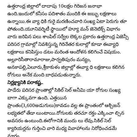
ఉత్తరాంధ్ర జిల్లాలో దాదాపు 10లక్షల గిరిజన జనాభా
ఉంది.ఇందులో కనీసం పదిశాతం మందికి ఈ జబ్బు లక్షణాలు
ఉన్నాయి.ఈ వ్యా ధికి గురై మరణించవారి సంఖ్య ఏటా పెరుగు తూ
పోతుంది.యూనివర్శిటీ స్థాయిలో హ్యూ మన్‌ జెనెటిక్స్‌ విభాగం
వారు జరిపిన పలు శాంపిల్‌ సర్వేల లెక్కల ప్రకారం ఉత్తరాంధ్ర ఏజెన్సీ
పరిసర గ్రామాల్లో నివశిస్తున్న గిరినేతర కులాల్లో కూడా ఈవ్యాధి
లక్షణాలు కనిపిస్తుం డటం మరింత ఆందోళన కలిగించే విషయం.
అల్లూరిసీతారామారాజు,పార్వతిపురం మన్యం,
అనకాపల్లి,ఏలూరు,శ్రీకాకుళం జిల్లాల్లో ఈవ్యా ధి లక్షణాలు కలిగిన
రోగులు అనేక మంది బాధపడుతున్నారు.
నిర్లక్ష్యానికి పరాకష్ట..
పాడేరు పరిసర ప్రాంతాల్లో సికిల్‌ సెల్‌ అనీమి యా రోగుల సంఖ్య
బాగా ఎక్కువగా ఉంది. ఎత్తయిన
ప్రాంతం(3,600అడుగులు)కావడం వల్ల ఈ ప్రాంతంలో ఆక్సిజన్‌
లభ్యతలో తేడా లుంటాయి.రోగులకు తరచూ రక్తం ఎక్కించా ల్సిన
అవసరం ఉంటుంది.ఈరోగానికి మందు లు లేవు.సికిల్‌ సెల్‌
క్యారియర్లను గుర్తించి వారి మధ్య వివాహాలను నిరోధించడమే
మార్గం.