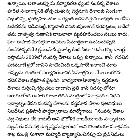
ఉన్నాయి. అలాంటప్పుడు పర్యావరణ ధ్వంస సంపన్న దేశాలు
హరిత సౌభాగ్యానికి తోడ్పడుతున్న వర్ధమాన దేశాలకు నిండుగా
నిధులిచ్చి, ప్రోత్సహించటం అత్యంత అవసరమైన బాధ్యత. ఆ కనీస
వివేచనను విడిచిపెట్టి, కొద్దిపాటి విదిలింపులతోనే సరిపెట్టటం, అదేదో
తమ దాతృత్వ గుణానికి దాఖలాలా వ్యవహరించటం సబబు కాదు.
పైగా ఈపాటి మాటకైనా ఆచరణ ఏమాత్రంగా ఉంటుందన్నది
సందేహాస్పదమే! క్లయిమేట్‌ ఫైనాన్స్‌ కింద ఏటా 10వేల కోట్ల డాలర్లు
ఇస్తామని 2009లో సంపన్న దేశాలు ఒప్పు కున్నాయి. కానీ, గడచిన
పదమూడేళ్లలో దానిని పాటించింది ఒక్కసారే! ఇలాంటి మాట
తప్పుడు తంతుతో పర్యావరణానికి ఏమాత్రమూ మేలు జరగదు.
ధనిక దేశాల పక్షపాత వైఖరిని, బాధ్యతారాహిత్యాన్ని వర్ధమాన
దేశాలు గుర్తించి,గర్హించటం దాదాపు ప్రతి కాప్‌ సదస్సులోనూ
జరుగుతోంది.ఈసారి కూడా తగిన మొత్తంలో పర్యావరణ నిధిని
ఇవ్వాల్సిందేనని సంపన్న దేశాలను వర్ధమాన దేశాల ప్రతినిధులు
నిలదీసిన ప్రతిసారీ హర్షధ్వానాలు మార్మోగాయి. ’’సంపన్న దేశాల
వద్ద నిధులు లేక కాదుబీ అవి భౌగోళిక రాజకీయాలకు పాల్పడడం
వల్లనే ఈ సమస్య ఉత్పన్నమవుతోంది’’ అని కొలంబియా పర్యావరణ
శాఖ మంత్రి సుశానా మహ్మద్‌ వ్యాఖ్యానించినప్పుడు ప్రతినిధులు