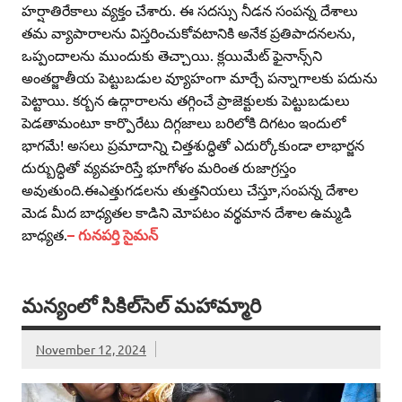
హర్షాతిరేకాలు వ్యక్తం చేశారు. ఈ సదస్సు నీడన సంపన్న దేశాలు
తమ వ్యాపారాలను విస్తరించుకోవటానికి అనేక ప్రతిపాదనలను,
ఒప్పందాలను ముందుకు తెచ్చాయి. క్లయిమేట్‌ ఫైనాన్స్‌ని
అంతర్జాతీయ పెట్టుబడుల వ్యూహంగా మార్చే పన్నాగాలకు పదును
పెట్టాయి. కర్బన ఉద్గారాలను తగ్గించే ప్రాజెక్టులకు పెట్టుబడులు
పెడతామంటూ కార్పొరేటు దిగ్గజాలు బరిలోకి దిగటం ఇందులో
భాగమే! అసలు ప్రమాదాన్ని చిత్తశుద్ధితో ఎదుర్కోకుండా లాభార్జన
దుర్బుద్ధితో వ్యవహరిస్తే భూగోళం మరింత రుజాగ్రస్తం
అవుతుంది.ఈఎత్తుగడలను తుత్తనియలు చేస్తూ,సంపన్న దేశాల
మెడ మీద బాధ్యతల కాడిని మోపటం వర్థమాన దేశాల ఉమ్మడి
బాధ్యత.
– గునపర్తి సైమన్‌
మన్యంలో సికిల్‌సెల్‌ మహామ్మారి
November 12, 2024