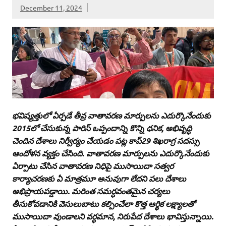
December 11, 2024
భవిష్యత్తులో ఏర్పడే తీవ్ర వాతావరణ మార్పులను ఎదుర్కొనేందుకు
2015లో చేసుకున్న పారిస్‌ ఒప్పందాన్ని కొన్ని ధనిక, అభివృద్ధి
చెందిన దేశాలు నిర్వీర్యం చేయడం పట్ల కాప్‌29 శిఖరాగ్ర సదస్సు
ఆందోళన వ్యక్తం చేసింది. వాతావరణ మార్పులను ఎదుర్కొనేందుకు
ఏర్పాటు చేసిన వాతావరణ నిధిపై ముసాయిదా సత్వర
కార్యాచరణకు ఏ మాత్రమూ అనువుగా లేదని పలు దేశాలు
అభిప్రాయపడ్డాయి. మరింత సమర్ధవంతమైన చర్యలు
తీసుకోవడానికి వెసులుబాటు కల్పించేలా కొత్త ఆర్థిక లక్ష్యాలతో
ముసాయిదా వుండాలని వర్ధమాన, నిరుపేద దేశాలు భావిస్తున్నాయి.