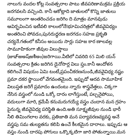
నాలుగు వందల కోట్ల సంవత్సరాల పాటు జీవపరిణామక్రమ ప్రక్రియ
జరగవలసి వచ్చింది. కానీ ఆకోట్లాది జాతులలో కొన్ని జాతులు
సమూలంగా అంతరించడం జరిగిం ది మాత్రం మానవుడు
ఆవిర్భవించిన ఇటీవలి కాలంలోనే!భూమిచరిత్రలో జీవవైవిధ్యం
అంతరించి పోవడం,పునరుద్ధరణ జరగడం సహజ ప్రకృతి
చర్యనే.గతంలో కనీసం అయిదు సార్లు సహజ కార ణాలవల్ల
సామూహికంగా జీవుల విలుప్తాలు
(జుఞ్‌ఱఅష్‌ఱశీఅం)జరిగాయి.వీటిలో చివరిది 65 మిలి యన్‌
సంవత్సరాల క్రితం జరిగిన డైనోసార్ల విలు ప్తం.కానీ ఆందోళన
కలిగించే విషయం ఏమి టంటే,ప్రపంచీకరణనుండి,జీవవైవిధ్య నష్టం
ప్రమా దకర స్థాయిలో వేగవంతమైంది. ఇప్పుడో ఆరవ సామూహిక
విలుప్తత జరిగే ప్రమాదం ఉందంటు న్నారు శాస్త్రవేత్తలు. చిక్కగా
నేసిన వస్త్రంలో నుండి ఒక్కో దారం లాగేస్తుంటే, పల్చనైపోయి,
వదులుగా మారి, క్రమేపీ కనుమరుగయ్యే వస్త్రం చందాన మన గ్రహం
పైనున్న జీవవైవిధ్య పరిస్థితి ఉంది.అతి సూక్ష్మజీవుల నుండి భారీ
నీలి తిమింగలాల వరకు, ప్రతిజాతి మన పర్యావరణవ్యవస్థ అనే
వస్త్రపు సమ తుల్యతను కలిపి ఉంచే కీలకమైన దారాలు. ఇప్పుడు ఆ
వస్త్రం నుండి దారపు పోగులు ఒక్కొక్కటిగా జారి పోతున్నాయి.మన