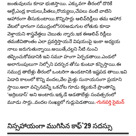
జంతువులను కూడా భుజిస్తాయి. ఎక్కువగా తీరంలో దొరికే
ఆల్గే,ఎండ్ర కాయలు,పీతలు,రొయ్యలు,చేపలు వంటి వాటిని
ఆహారంగా తీసుకుంటాయి.కొన్నిసార్లు ఆలివ్‌రిడ్లీలు తమ ఆహార
వేటలో భాగంగా సముద్రంలో500అడుగుల లోతుకు కూడా
వెళ్తాయని శాస్త్రవేత్తలు చెబుతు న్నారు.ఇక ఈఆలివ్‌ రిడ్లీలు
తమజీవితాంతం ఎలా ప్రవర్తిస్తాయనే విషయంపై ఇంకా అధ్యయ
నాలు జరుగుతున్నాయి.అయితే,చల్లని నీటి నుంచి
తప్పించుకోవడానికి ఇవి సమూ హంగా ఏర్పడతాయి.ఎండలో
అలాగుంపులుగా నిల్చోని పరస్పర తోసు కుంటూ కన్పిస్తాయి.ఈ
సముద్ర తాబేళ్లు తీరంలో ఒంటరిగా ఉండటానికి ఇష్టపడ తాయి.ఇవి
ఏడాది కాలంలో కొన్ని వందల,వేల మైళ్లు సునాయసంగా ప్రయాని
స్తాయి.అలా వచ్చినవన్నీ ఒకచోట గూడు కట్టుకునే ప్రాంతాన్ని
‘అర్రిబడాస్‌’ అని అంటారు.ఇక్కడే ఆడతాబేళ్లు సంవత్సరంలో
మూడు సార్లు..వందల సంఖ్యలో గుడ్లుపెడతాయి.
-గునపర్తి సైమన్‌
నిస్సహాయంగా ముగిసిన కాఫ్‌`29 సదస్సు