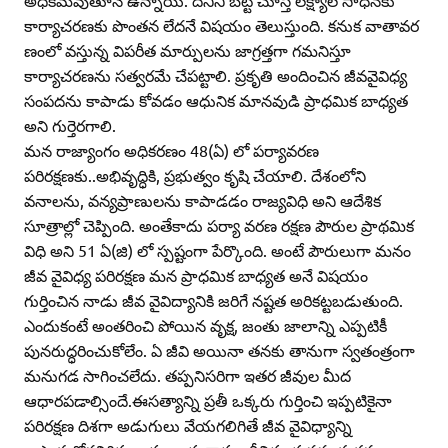
అధికమవుతూనే ఉన్నాయి. దీనిని బట్టి చూస్తే లక్ష్యాల సాధనకు
కార్యాచరణకు పొంతన లేదనే విషయం తెలుస్తుంది. కనుక వాతావర
ణంలో వస్తున్న విపరీత మార్పులను జాగ్రత్తగా గమనిస్తూ
కార్యాచరణను సత్వరమే చేపట్టాలి. ప్రకృతి అందించిన జీవవైవిధ్య
సంపదను కాపాడు కోవడం ఆధునిక మానవుడి ప్రాధమిక బాధ్యత
అని గుర్తెరగాలి.
మన రాజ్యాంగం అధికరణం 48(ఏ) లో పర్యావరణ
పరిరక్షణకు..అభివృద్ధికి, ప్రభుత్వం కృషి చేయాలి. దేశంలోని
వనాలను, వన్యప్రాణులను కాపాడడం రాజ్యవిధి అని ఆదేశిక
సూత్రాల్లో చెప్పింది. అంతేకాదు పర్యా వరణ రక్షణ పౌరుల ప్రాథమిక
విధి అని 51 ఏ(జి) లో స్పష్టంగా పేర్కొంది. అంటే పౌరులుగా మనం
జీవ వైవిధ్య పరిరక్షణ మన ప్రాధమిక బాధ్యత అనే విషయం
గుర్తించిన నాడు జీవ వైవిద్యానికి జరిగే నష్టత అరికట్టబడుతుంది.
ఎందుకంటే అంతరించి పోయిన వృక్ష, జంతు జాలాన్ని ఎప్పటికీ
పునరుద్ధరించుకోలేం. ఏ జీవి అయినా తనకు తానుగా స్వతంత్రంగా
మనుగడ సాగించలేదు. తప్పనిసరిగా ఇతర జీవుల మీద
ఆధారపడాల్సిందే.ఈసత్యాన్ని ప్రతీ ఒక్కరు గుర్తించి ఇప్పటికైనా
పరిరక్షణ దిశగా అడుగులు వేయగలిగితే జీవ వైవిధ్యాన్ని