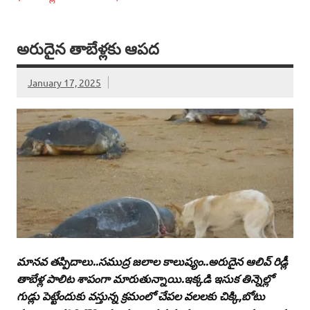
అరుదైన తాబేళ్లకు ఆపద
January 17, 2025
మానవ తప్పిదాలు..సముద్ర జలాల కాలుష్యం..అరుదైన ఆలివ్‌ రిడ్లీ
తాబేళ్ల పాలిట శాపంగా మారుతున్నాయి.ఇక్కడి ఇసుక తిన్నెల్లో
గుడ్లు పెట్టేందుకు వస్తున్న క్రమంలో చేపల వలలకు చిక్కి,బోటు