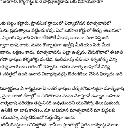
జరగాలి. కొల్లగొట్టుకునే సామ్రాజ్యవాదులకు సహాయకారిగా
 పట్టం కట్టారు. ప్రాథమిక స్థాయిలో విద్యాబోధన మాతృభాషలో
కలను ప్రభుత్వాలు పట్టించుకోవు. ఏదో ఒకసారి కోర్టులో తీర్పు తెలుగులో
 పిల్లలకు పునాది సరిగా లేకపోతే ఏభాష అయినా ఎలా వస్తుంది.
ారా భాష రాదు. మనం కొన్నాళ్లుగా ఇంగ్లీష్‌ మీడియం పేరు మీద
విద్యావిధానం లక్షణం కాదు. మాతృభాషను ఎట్లా ఉత్సవం చేసుకోవాలో ఈజాతి
 భాషలు కళ్ళజోళ్లు వంటివి. కంటిచూపు లేకుండా కళ్ళజోళ్ళు ఎన్ని
ెంకయ్య నాయుడు గతంలో చెప్పారు. తనకు మాతృ భాషలోనే విద్య
రిత్రలో ఉంది.ఆనాటి విద్యావ్యవస్థపై ఔరంగజేబు చేసిన ఫిర్యాదు అది.
విద్యార్థులు ఏ శాస్త్రమైనా ఏ ఇతర భాషలు నేర్చుకోవడానికైనా మాతృభాష
ండ్‌, చైనా లాంటి దేశాల్లో ఆ ఫలితాలను మనం చూస్తూనే ఉన్నాం. బహుళ
ాతృభాష పరిరక్షణ తప్పనిసరి అవుతుందని యునెస్కో తెలుపుతుంది.
ా ఉనికికి నా భాష కారణం. మా అభిమాన మాతృభాషనే మా బిడ్డలకు
 యునెస్కో ఎప్పటినుంచో గుర్తుచేస్తూ ఉంది.
రినట్టుగా కనిపిస్తోంది. గ్రామీణ ప్రాంతాల్లో సైతం కాన్వెంట్ల మోజు