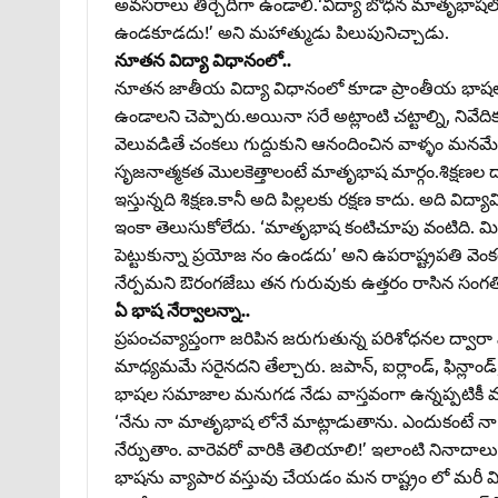
అవసరాలు తీర్చేదిగా ఉండాలి.‘విద్యా బోధన మాతృభాషలో 
ఉండకూడదు!’ అని మహాత్ముడు పిలుపునిచ్చాడు.
నూతన విద్యా విధానంలో..
నూతన జాతీయ విద్యా విధానంలో కూడా ప్రాంతీయ భాషలకు
ఉండాలని చెప్పారు.అయినా సరే అట్లాంటి చట్టాల్ని, నివేది
వెలువడితే చంకలు గుద్దుకుని ఆనందించిన వాళ్ళం మనమే.
సృజనాత్మకత మొలకెత్తాలంటే మాతృభాష మార్గం.శిక్షణల ద్వ
ఇస్తున్నది శిక్షణ.కానీ అది పిల్లలకు రక్షణ కాదు. అది 
ఇంకా తెలుసుకోలేదు. ‘మాతృభాష కంటిచూపు వంటిది. మిగతా
పెట్టుకున్నా ప్రయోజ నం ఉండదు’ అని ఉపరాష్ట్రపతి వ
నేర్పమని ఔరంగజేబు తన గురువుకు ఉత్తరం రాసిన సంగతి చ
ఏ భాష నేర్వాలన్నా..
ప్రపంచవ్యాప్తంగా జరిపిన జరుగుతున్న పరిశోధనల ద్వారా 
మాధ్యమమే సరైనదని తేల్చారు. జపాన్‌, ఐర్లాండ్‌, ఫిన్లా
భాషల సమాజాల మనుగడ నేడు వాస్తవంగా ఉన్నప్పటికీ మ
‘నేను నా మాతృభాష లోనే మాట్లాడుతాను. ఎందుకంటే న
నేర్పుతాం. వారెవరో వారికి తెలియాలి!’ ఇలాంటి నినాదాలు
భాషను వ్యాపార వస్తువు చేయడం మన రాష్ట్రం లో మరీ మితిమీ