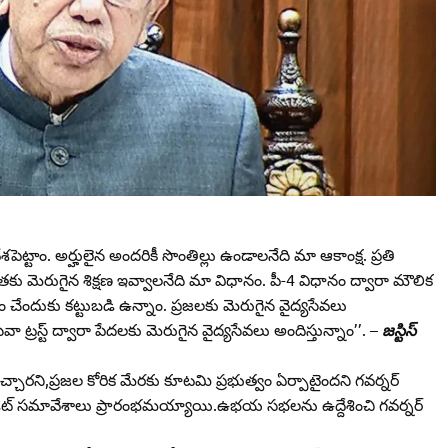
ట్టాం. అర్హులైన అందరికీ సొంతిల్లు ఉండాలనేది మా ఆకాంక్ష. ప్రతి
వతకు మెరుగైన శిక్షణ ఇవ్వాలనేది మా విధానం. పీ-4 విధానం ద్వారా మౌలిక
లిం చేందుకు కట్టుబడి ఉన్నాం. ప్రజలకు మెరుగైన వైద్యసేవలు
ేవా ట్రస్ట్‌ ద్వారా పేదలకు మెరుగైన వైద్యసేవలు అందిస్తున్నాం’’. –
జస్టిస్‌
 ఇచ్చారని,ప్రజల కోరిక మేరకు కూటమి ప్రభుత్వం ఏర్పాటైందని గవర్నర్‌
ేశ్‌ బడ్జెట్‌ సమావేశాలు ప్రారంభమయ్యాయి.ఉభయ సభలను ఉద్దేశించి గవర్నర్‌