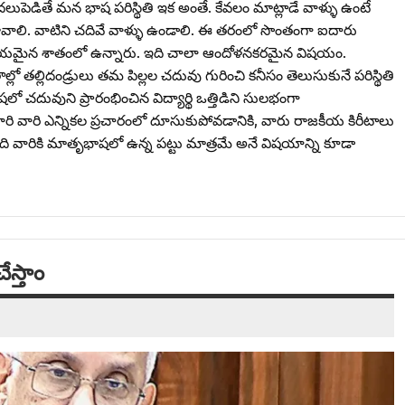
పెడితే మన భాష పరిస్థితి ఇక అంతే. కేవలం మాట్లాడే వాళ్ళు ఉంటే
వాలి. వాటిని చదివే వాళ్ళు ఉండాలి. ఈ తరంలో సొంతంగా ఐదారు
ణనీయమైన శాతంలో ఉన్నారు. ఇది చాలా ఆందోళనకరమైన విషయం.
లో తల్లిదండ్రులు తమ పిల్లల చదువు గురించి కనీసం తెలుసుకునే పరిస్థితి
 చదువుని ప్రారంభించిన విద్యార్థి ఒత్తిడిని సులభంగా
 వారి ఎన్నికల ప్రచారంలో దూసుకుపోవడానికి, వారు రాజకీయ కిరీటాలు
సింది వారికి మాతృభాషలో ఉన్న పట్టు మాత్రమే అనే విషయాన్ని కూడా
ేస్తాం