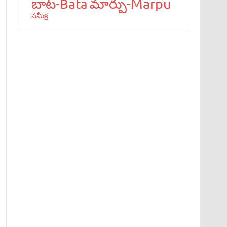
మార్పు-Marpu
బాట‌-Bata
స‌మీక్ష‌