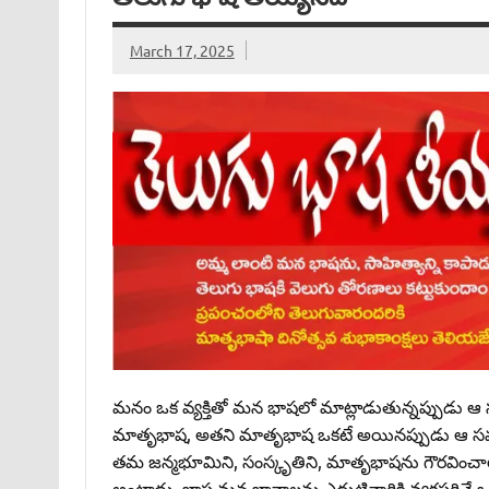
March 17, 2025
మనం ఒక వ్యక్తితో మన భాషలో మాట్లాడుతున్నప్పుడు 
మాతృభాష, అతని మాతృభాష ఒకటే అయినప్పుడు ఆ సమాచ
తమ జన్మభూమిని, సంస్కృతిని, మాతృభాషను గౌరవించాలి.
అంటాడు. భాష మన భావాలను ఎదుటివారికి వ్యక్తపరిచే ఒక