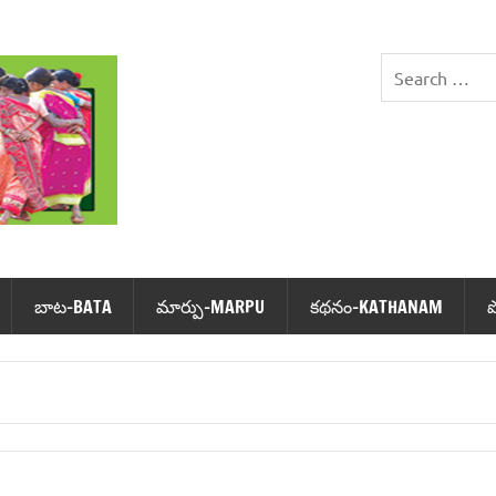
DHIMSA
బాట‌-BATA
మార్పు-MARPU
క‌థ‌నం-KATHANAM