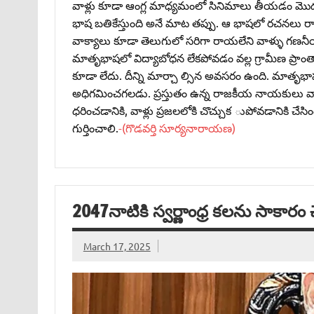
వాళ్లు కూడా ఆంగ్ల మాధ్యమంలో సినిమాలు తీయడం మొదలు
భాష బతికేస్తుంది అనే మాట తప్పు. ఆ భాషలో రచనలు రా
వాక్యాలు కూడా తెలుగులో సరిగా రాయలేని వాళ్ళు గ
మాతృభాషలో విద్యాబోధన లేకపోవడం వల్ల గ్రామీణ ప్రాంతాల్
కూడా లేదు. దీన్ని మార్చా ల్సిన అవసరం ఉంది. మాతృభాషలో
అధిగమించగలడు. ప్రస్తుతం ఉన్న రాజకీయ నాయకులు వారి
ధరించడానికి, వాళ్లు ప్రజలలోకి చొచ్చుక ుపోవడానికి చే
గుర్తించాలి.
-(గొడవర్తి సూర్యనారాయణ)
2047నాటికి స్వర్ణాంధ్ర కలను సాకారం చ
March 17, 2025