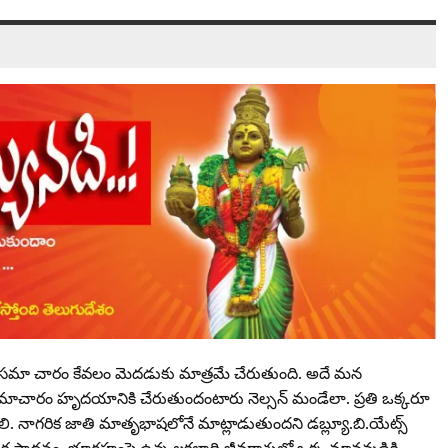
ఆ సమా చారం కేవలం మెదడుకు మాత్రమే చేరుతుంది. అదే మన
ారం హృదయానికి చేరుతుందంటారు నెల్సన్‌ మండేలా. ప్రతి ఒక్కరూ
 నాగరిక జాతి మాతృభాషలోనే మాట్లాడుతుందని డబ్ల్యూ.బి.యేట్స్‌
 సాధనం. భూగ్రహంపై ఉన్న లక్షలాది జీవరాశుల్లో ఒక్క మానవుడికి