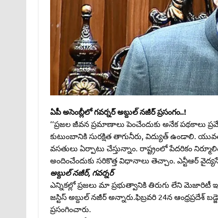
ఏపీ అసెంబ్లీలో గవర్నర్‌ అబ్దుల్‌ నజీర్‌ ప్రసంగం..!
‘‘ప్రజల జీవన ప్రమాణాలు పెంచేందుకు అనేక పథకాలు ప్రవేశపె
కుటుంబానికి సురక్షిత తాగునీరు, విద్యుత్‌ ఉండాలి. యు
వసతులు ఏర్పాటు చేస్తున్నాం. రాష్ట్రంలో పేదరికం నిర్మూ
అందించేందుకు సరికొత్త విధానాలు తెచ్చాం. ఎన్టీఆర్‌ వైద్యస
అబ్దుల్‌ నజీర్‌, గవర్నర్‌
ఎన్నికల్లో ప్రజలు మా ప్రభుత్వానికి తిరుగు లేని మెజారిటీ
జస్టిస్‌ అబ్దుల్‌ నజీర్‌ అన్నారు.ఫిబ్రవరి 24న ఆంధ్రప్రద
ప్రసంగించారు.