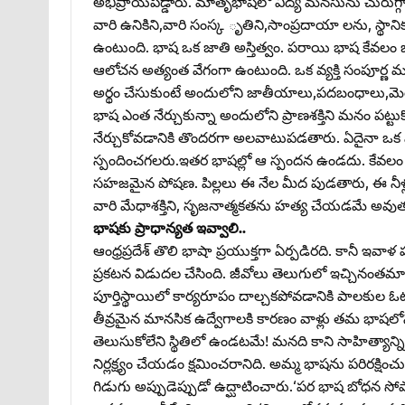
అభిప్రాయపడ్డారు. మాతృభాషలో విద్య మనసును చురుగ్గా చే
వారి ఉనికిని,వారి సంస్క ృతిని,సాంప్రదాయా లను, స్థా
ఉంటుంది. భాష ఒక జాతి అస్తిత్వం. పరాయి భాష కేవలం
ఆలోచన అత్యంత వేగంగా ఉంటుంది. ఒక వ్యక్తి సంపూర్ణ
అర్థం చేసుకుంటే అందులోని జాతీయాలు,పదబంధాలు,మె
భాష ఎంత నేర్చుకున్నా అందులోని ప్రాణశక్తిని మనం పట్టు
నేర్చుకోవడానికి తొందరగా అలవాటుపడతారు. ఏదైనా ఒక
స్పందించగలరు.ఇతర భాషల్లో ఆ స్పందన ఉండదు. కేవలం బ
సహజమైన పోషణ. పిల్లలు ఈ నేల మీద పుడతారు, ఈ నీళ్లు 
వారి మేధాశక్తిని, సృజనాత్మకతను హత్య చేయడమే అవుత
భాషకు ప్రాధాన్యత ఇవ్వాలి..
ఆంధ్రప్రదేశ్‌ తొలి భాషా ప్రయుక్తగా ఏర్పడిరది. కానీ ఇవ
ప్రకటన విడుదల చేసింది. జీవోలు తెలుగులో ఇచ్చినంతమా
పూర్తిస్థాయిలో కార్యరూపం దాల్చకపోవడానికి పాలకు
తీవ్రమైన మానసిక ఉద్వేగాలకి కారణం వాళ్లు తమ భాషలోని
తెలుసుకోలేని స్థితిలో ఉండటమే! మనది కాని సాహిత్యాన్
నిర్లక్ష్యం చేయడం క్షమించరానిది. అమ్మ భాషను పరిరక్షి
గిడుగు అప్పుడెప్పుడో ఉద్ఘాటించారు.‘పర భాష బోధన సో