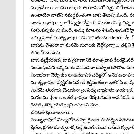
మాత్రమే భావాలను రాత, కూత రూపంలో వ్యక్తపరిచే
ఉంటాయో వాటిని సమర్థవంతంగా భాష తెలుపుతుంది. మాట
వాలను భాష ద్వారానే వ్యక్తం చేస్తారు. మొదట చిన్న చిన
సుసంపన్నమ వుతుంది. అమ్మ మాటను శిశువు అనుకరిస్తాడు
అమ్మ మాటే మాతృభాషగా కొనసాగుతుంది. తెలుగు నేల 
భాషను చేతులారా మనమే మూలకు నెట్టేస్తున్నాం. తల్లిని ప్రేమ
తరం మీద ఉంది.
భావ వ్యక్తీకరణకు,భావ గ్రహణానికి మాతృభాష కీలకమైనది
సంబంధించిన ఒక్కమాట వినబడినా ఉప్పొంగిపోతాం. మాతృభ
సులభంగా నేర్చుకుం టాడనడానికి చరిత్రలో అనేక ఉదా
మాతృభాషలో వ్యక్తీకరించినంత శక్తివంతంగా ఇతర ఏ భాషలోన
మనమే తయారు చేసుకున్నాం. విద్య వ్యాపారం అయ్యాక, మ
మనం మార్చేశాం. ఇతర భాషలు నేర్చుకోవడం అవసరమే 
కిందకు తొక్కేయడం క్షమించరాని నేరం.
చదివితే ప్రయోజనాలు..
మాతృభాషలో విద్యాబోధన వల్ల గ్రహణ సామర్థ్యం పెరుగుతుం
ప్రేరణ, ప్రగతి మాతృభాష వల్లే కలుగుతుంది.అసలు స్వభాష