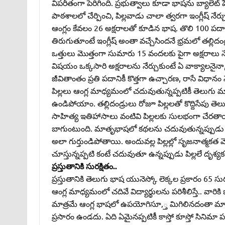
విపరీతంగా పెరిగింది. ప్రభుత్వాలు కూడా భాషను బ్యాలెట్
పాఠశాలలో చేర్పించి, పిల్లవాడు చాలా త్వరగా ఇంగ్లీష్‌ 
ఆంగ్లం కేవలం 26 అక్షరాలతో కూడిన భాష. తొలి 100 పదాల
తిరుగుతూంటే ఇంగ్లీష్‌ అంతా వచ్చేసిందనే భ్రమలో తల్లి
ఒత్తులు మొత్తంగా సుమారు 15 వందలకు పైగా అక్షరాలు 
విషయం ఒక్కసారి అక్షరాలను నేర్చుకుంటే ఏ వాక్యాలనైన
జీవితాంతం ప్రతి పదానికీ కొత్తగా ఉచ్చారణ, రాసే విధానం 
పిల్లలు ఆంగ్ల మాధ్యమంలో చదువుతున్నప్పటికీ తెలుగు మా
ఉండిపోయాం. తల్లిదండ్రులు రోజూ పిల్లలతో కొద్దిసేపు
సాహిత్య ఇతిహాసాలు వంటివి పిల్లలకు సులభంగా చేరతా
బాగుంటుంది. మాతృభాషలో కథలను చదువుతున్నప్పుడు 
అలా గుర్తుండిపోతాయి. అందువల్ల పిల్లల్లో సృజనాత్మ
చూస్తున్నప్పటి కంటే చదువుతూ ఉన్నప్పుడు పిల్లలే దృశ
ప్రస్తుతానికి సురక్షితం..
ప్రస్తుతానికి తెలుగు భాష యునెస్కో లెక్కల ప్రకారం 65 
ఆంగ్ల మాధ్యమంలో చదివే విద్యార్థులను పరిశీలిస్తే.. వార
మాత్రమే ఆంగ్ల భాషలో ఉపయోగిసూ,్త మిగిలినదంతా మాతృ
ప్రసారం ఉండదు. ఏది ఏమైనప్పటికీ కాస్తో కూస్తో సినిమా పర