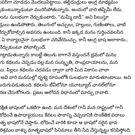
‌ పేపర్‌గా చూడడం మొదలుపెట్టాయి. తల్లిదండ్రులు ఆంగ్ల మాధ్యమం
నేర్చుకుంటున్నాడంటూ మురిసిపోతున్నారు. అందులో వారి తప్పేమీ లేదు.
ను సులభంగా నేర్చుకుంటారు. ’’మమ్మీ డాడీ’’ అని పిలుస్తూ
దండ్రులు ఉండిపోతారు. తెలుగులో అచ్చులు, హల్లులు, గుణింతాలు, వాటి
నేర్చుకోవాల్సిన అవసరం ఉంటుంది. కానీ ఇక్కడ మనం గుర్తించవలసిన
ా, ఏ కావ్యాలనైనా సులభంగా చదివేయొచ్చు. కానీ ఆంగ్ల భాష అలాకాదు..
నేర్చుకుంటూ పోవాల్సిందే.
ట్లాడుతున్నారు కాబట్టే తెలుగు బాగానే వస్తుందనే భ్రమలో మనం
 తెలుగు కథలను చెప్పడం వల్ల మన సంస్కృతి, సాంప్రదాయాలను, మన
యి. పిల్లలు కథలను చదవడం ద్వారా వారి మీద వికాసం చాలా
అవి వారి మనసుల్లో దృశ్య రూపంలోకి సులభంగా మారుతూంటాయి. అవి
కత మెరుగుపడుతుంది. కథలను టీవీలోనూ యూట్యూబ్‌ ఛానల్‌లోనూ
్యకరణ చేసుకోగలరు. ప్రజల ఆలోచన విధానంలో మార్పు రావాలి.
సురక్షిత భాషలలో ఒకటిగా ఉంది. మన దేశంలో గానీ మన రాష్ట్రంలో గానీ
ికి బోధించే ఉపాధ్యాయులు కేవలం పాఠాన్ని చెప్పడానికి సాంకేతిక పదాలు
 భాషలోనే చెప్తారు. బోధించే వారికి కూడా ఆ భాషలో సరైన భావ
ిశ్రమల వాళ్ళు మాతృభాషలో సినిమాలు తీసి సేవ చేస్తున్నట్టు కనిపిస్తోంది.