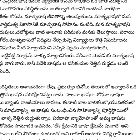
స్తుంది.భాష కేవలం వ్యక్తీకరణ కోసమే కాక,అది ఒక జాతి మొత్తానికి
నిక వాతావరణ పరిస్థితులను ఆ తర్వాత తరానికి అందించే వారధిగా
 జీతం కోసమే. మాతృభాష జీవితాన్ని తెలుపుతుంది. మాతృభాషలో మన
 మూర్తిమత్వ వికాసానికి మాతృభాష సోపానం వంటిది. మన మాతృభాషని
రుపులు,ఛలోక్తులు వాటి తాలూకు పరిమళం మనకు తెలుస్తాయి. పరాయి
కోలేం.మాతృభాషలో విద్యను నేర్చుకున్న విద్యార్థులు కొత్త విషయాలను
 విషయం మీద మాట్లాడమని చెప్పిన ప్పుడు మాట్లాడగలరు,
ట్టీపట్టి మాత్రమే వాళ్ళు మాట్లాడగలరు. పసివారి మెదడుకు మాతృభాష
తాగుతారు. కానీ విదేశీ భాషను ఆ పసికందుల నెత్తిన రుద్దడం అంటే
ుంది.
ాళ పరిస్థితులు ఆశాజనకంగా లేవు. ప్రభుత్వం జీవోలు తెలుగులో ఇవ్వాలనే ఒక
త్రాన భాషను పరిరక్షించినట్టు కాదు. పాలనా భాషగా,బోధనా భాషగా
ల ఓటు బ్యాంకు రాజకీయాలు కారణం. ఈనాటి బాల బాలికలలో,యువతరంలో
 మాధుర్యాన్ని, ఆ భాషకు సంబంధించిన సాహిత్యాన్ని పూర్తిస్థాయిలో
ని వాళ్ళ నెత్తిన రుద్దుతున్నాం. పరభాషా వ్యామోహంతో అమ్మ భాషను
ంచుకోవడం సామాజిక అవసరం. ‘దేశ క్షేమానికి భాషా క్షేమమే పునాది’ అని
పానాలు లేని సౌధంలా ఉంటుంది’ అని ఠాగూర్‌ అంటారు.విద్య గ్రామీణుల