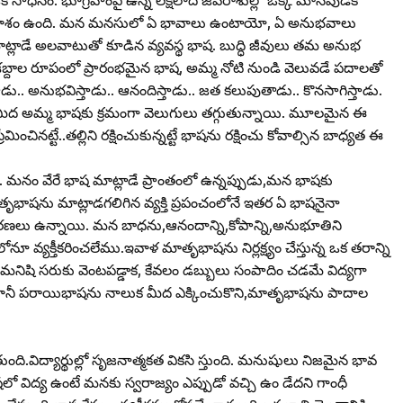
 అవకాశం ఉంది. మన మనసులో ఏ భావాలు ఉంటాయో, ఏ అనుభవాలు
్లాడే అలవాటుతో కూడిన వ్యవస్థ భాష. బుద్ధి జీవులు తమ అనుభ
్న శబ్దాల రూపంలో ప్రారంభమైన భాష, అమ్మ నోటి నుండి వెలువడే పదాలతో
.. అనుభవిస్తాడు.. ఆనందిస్తాడు.. జత కలుపుతాడు.. కొనసాగిస్తాడు.
మీద అమ్మ భాషకు క్రమంగా వెలుగులు తగ్గుతున్నాయి. మూలమైన ఈ
ించినట్టే..తల్లిని రక్షించుకున్నట్టే భాషను రక్షించు కోవాల్సిన బాధ్యత ఈ
. మనం వేరే భాష మాట్లాడే ప్రాంతంలో ఉన్నప్పుడు,మన భాషకు
ాషను మాట్లాడగలిగిన వ్యక్తి ప్రపంచంలోనే ఇతర ఏ భాషనైనా
హరణలు ఉన్నాయి. మన బాధను,ఆనందాన్ని,కోపాన్ని,అనుభూతిని
ూ వ్యక్తీకరించలేము.ఇవాళ మాతృభాషను నిర్లక్ష్యం చేస్తున్న ఒక తరాన్ని
నిషి సరుకు వెంటపడ్డాక, కేవలం డబ్బులు సంపాదిం చడమే విద్యగా
కానీ పరాయిభాషను నాలుక మీద ఎక్కించుకొని,మాతృభాషను పాదాల
ది.విద్యార్థుల్లో సృజనాత్మకత వికసి స్తుంది. మనుషులు నిజమైన భావ
లో విద్య ఉంటే మనకు స్వరాజ్యం ఎప్పుడో వచ్చి ఉం డేదని గాంధీ