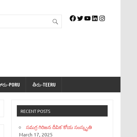
Facebook
Twitter
YouTube
LinkedIn
Instagram
పోరు-PORU
తీరు-TEERU
RECENT POSTS
సమగ్ర గిరిజన దీపిక`కోయ సంస్కృతి
March 17, 2025