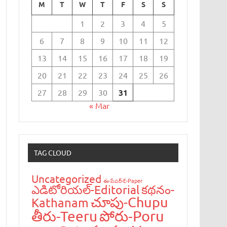
M
T
W
T
F
S
S
1
2
3
4
5
6
7
8
9
10
11
12
13
14
15
16
17
18
19
20
21
22
23
24
25
26
27
28
29
30
31
« Mar
TAG CLOUD
Uncategorized
ఈ-పేప‌ర్-E-Paper
ఎడిటోరియ‌ల్-Editorial
క‌థ‌నం-
చూపు-Chupu
Kathanam
పోరు-Poru
తీరు-Teeru