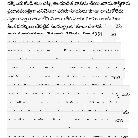
దక్కించుకోండి అని చెప్పి అందరిచేత వాపసు చేయించారు.శాస్త్రిగారు
ప్రధానమంత్రిగా పనిచేసినా పదిరూపాయలు కూడా దాచుకోలేదు.
స్వంత ఇల్లు కూడా లేని నిజాయితీకి మారు రూపం.రాజకీయంగా
కీలక పదవులు చేపట్టిన సందర్భాలలో కూడా దేశానికి మేలు చేసే
శాశ్వత కార్యక్రమాలు చేపట్టారు. రైల్వేమంత్రిగా 1951
56
వరకూ,హోంమంత్రిగా ఏప్రిల్‌ 61 నుండి ఆగస్టు
63వరకూ,ప్రధానమంత్రిగా జూన్‌ 64నుండి జనవరి 66వరకూ
(మరణించే వరకూ) పనిచేసారు.ఈసమయలో ప్రధాన మంత్రి
గాచేస్తూ అదనంగా కొంత కాలం హోం మంత్రి త్వశాఖను కూడా
నిర్వహించారు. ఆ సమ యంలో ఎదురైన ఆహారధాన్యకొరత,
పొరుగు దేశాల వత్తిడికి ధీట్కెన సమాధానం చెప్పి రెండు
సమస్యలకు పరి ష్కారం చూపారు.శాస్త్రిగారు ప్రధానిగా ఉన్న సమ
యంలో కూడా వారి సంతానం సిటీబస్సులలోనే ప్రయాణించే
వారు.ప్రధానిగా కుటుంబ సభ్యులకు ప్రత్యేకమైన సౌకర్యాలు సమ
కూర్చలేదు.వారిలోని జాతీయ భావానికి శాస్త్రిగారి సంస్కారానికి
ఆకుటుం బ సభ్యుల సహకారానికి నమోవాకాలు అర్పించ