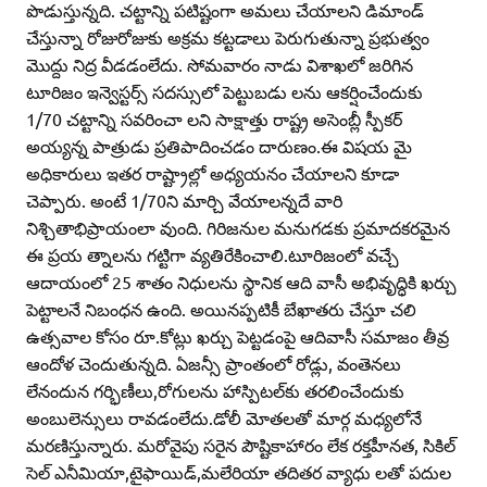
పొడుస్తున్నది. చట్టాన్ని పటిష్టంగా అమలు చేయాలని డిమాండ్‌
చేస్తున్నా రోజురోజుకు అక్రమ కట్టడాలు పెరుగుతున్నా ప్రభుత్వం
మొద్దు నిద్ర వీడడంలేదు. సోమవారం నాడు విశాఖలో జరిగిన
టూరిజం ఇన్వెస్టర్స్‌ సదస్సులో పెట్టుబడు లను ఆకర్షించేందుకు
1/70 చట్టాన్ని సవరించా లని సాక్షాత్తు రాష్ట్ర అసెంబ్లీ స్పీకర్‌
అయ్యన్న పాత్రుడు ప్రతిపాదించడం దారుణం.ఈ విషయ మై
అధికారులు ఇతర రాష్ట్రాల్లో అధ్యయనం చేయాలని కూడా
చెప్పారు. అంటే 1/70ని మార్చి వేయాలన్నదే వారి
నిశ్చితాభిప్రాయంలా వుంది. గిరిజనుల మనుగడకు ప్రమాదకరమైన
ఈ ప్రయ త్నాలను గట్టిగా వ్యతిరేకించాలి.టూరిజంలో వచ్చే
ఆదాయంలో 25 శాతం నిధులను స్థానిక ఆది వాసీ అభివృద్ధికి ఖర్చు
పెట్టాలనే నిబంధన ఉంది. అయినప్పటికీ బేఖాతరు చేస్తూ చలి
ఉత్సవాల కోసం రూ.కోట్లు ఖర్చు పెట్టడంపై ఆదివాసీ సమాజం తీవ్ర
ఆందోళ చెందుతున్నది. ఏజన్సీ ప్రాంతంలో రోడ్లు, వంతెనలు
లేనందున గర్భిణీలు,రోగులను హాస్పిటల్‌కు తరలించేందుకు
అంబులెన్సులు రావడంలేదు.డోలీ మోతలతో మార్గ మధ్యలోనే
మరణిస్తున్నారు. మరోవైపు సరైన పౌష్టికాహారం లేక రక్తహీనత, సికిల్‌
సెల్‌ ఎనీమియా,టైఫాయిడ్‌,మలేరియా తదితర వ్యాధు లతో పదుల