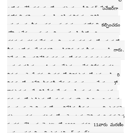
వలసినదే.వారి పెద్దకుమారుడు హరికృష్ణకు అశోక్‌లేలాడ్‌ సంస్థలో
ఉద్యోగం చేసే సమయంలో, అకస్మాత్తుగా సీనియర్‌ మేనేజర్‌గా
పదోన్నతి కల్పిం చారు.శాస్త్రిగారికి ఈవిషయం తెలిసి,
ఆసంస్థవారు నీకు అర్హతలు చూడ కుండా పదోన్నతి కల్పించడం
లోని ఉద్ధేశ్యం వారు ప్రధానిగా నానుండి ఏదో ఆశిం
చవచ్చును.కనుక నేను ప్రధానిగా ఉన్న సమయంలో ఆసంస్థలో
నీవు ఉద్యోగం చేయవద్దని ఖండిరచిన మహనీయులు శాస్త్రి గారు.
రైల్వేమంత్రిగా పనిచేసిన సమయంలో ప్రమాద సంఘటనకు
బాధ్యత వహిస్తూ రాజీనామా చేసారు. అనేక విశేష సలహాలు,
నిర్ణయా లపై కేంద్రమంత్రి వర్గంలో విశిష్టస్థానంలో ఉన్న శాస్త్రిగారి
నిర్ణయంతో జరిగేవి.ఏపదవీ లేన ప్పుడు కూడా ఇదే పంధాలో
కొనసాగుతూ దేశానికి సేవ చేశారు.శాస్త్రిగారు ప్రధానిగా ఉన్న
సమయంలో పాకిస్థానుతో యుద్ధం సంభవిం చింది.వారి దురాక్ర
మణను గుండె నిబ్బరంతో అణచివేసిన వీరుడు. శాంతి స్థాపనకై
రష్యా నాయకుల ఆహ్వానంతో తాష్కెంటుకు వెళ్ళి సంధి పత్రంపైన
సంతకం చేసి, గుండె పోటుతో 1966 జనవరి 11వారు మరణిం