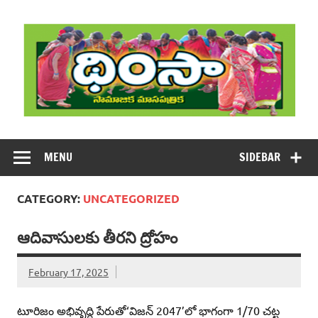
Skip
to
content
DHIMSA
Dhimsa Telugu Monthly Magazine
MENU
SIDEBAR
CATEGORY:
UNCATEGORIZED
ఆదివాసులకు తీరని ద్రోహం
February 17, 2025
టూరిజం అభివృద్ధి పేరుతో‘విజన్‌ 2047’లో భాగంగా 1/70 చట్ట