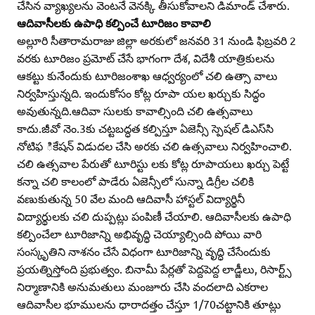
చేసిన వ్యాఖ్యలను వెంటనే వెనక్కి తీసుకోవాలని డిమాండ్‌ చేశారు.
ఆదివాసీలకు ఉపాధి కల్పించే టూరిజం కావాలి
అల్లూరి సీతారామరాజు జిల్లా అరకులో జనవరి 31 నుండి ఫిబ్రవరి 2
వరకు టూరిజం ప్రమోట్‌ చేసే భాగంగా దేశ, విదేశీ యాత్రికులను
ఆకట్టు కునేందుకు టూరిజంశాఖ ఆధ్వర్యంలో చలి ఉత్సా వాలు
నిర్వహిస్తున్నది. ఇందుకోసం కోట్ల రూపా యల ఖర్చుకు సిద్ధం
అవుతున్నది.ఆదివా సులకు కావాల్సింది చలి ఉత్సవాలు
కాదు.జీవో నెం.3కు చట్టబద్ధత కల్పిస్తూ ఏజెన్సీ స్పెషల్‌ డిఎస్‌సి
నోటిఫ ికేషన్‌ విడుదల చేసి అరకు చలి ఉత్సవాలు నిర్వహించాలి.
చలి ఉత్సవాల పేరుతో టూరిస్టు లకు కోట్ల రూపాయలు ఖర్చు పెట్టే
కన్నా చలి కాలంలో పాడేరు ఏజెన్సీలో సున్నా డిగ్రీల చలికి
వణుకుతున్న 50 వేల మంది ఆదివాసీ హాస్టల్‌ విద్యార్థినీ
విద్యార్థులకు చలి దుప్పట్లు పంపిణీ చేయాలి. ఆదివాసీలకు ఉపాధి
కల్పించేలా టూరిజాన్ని అభివృద్ధి చెయ్యాల్సింది పోయి వారి
సంస్కృతిని నాశనం చేసే విధంగా టూరిజాన్ని వృద్ధి చేసేందుకు
ప్రయత్నిస్తోంది ప్రభుత్వం. బినామీ పేర్లతో పెద్దపెద్ద లాడ్జీలు, రిసార్ట్స్‌
నిర్మాణానికి అనుమతులు మంజూరు చేసి వందలాది ఎకరాల
ఆదివాసీల భూములను ధారాదత్తం చేస్తూ 1/70చట్టానికి తూట్లు