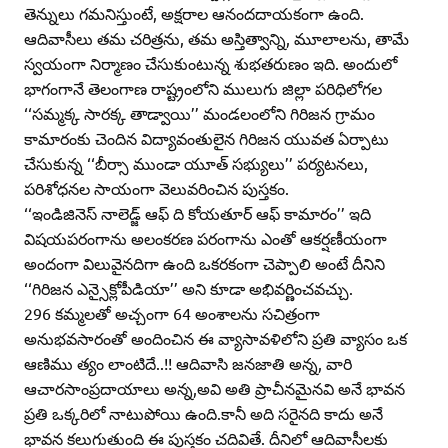
తెన్నులు గమనిస్తుంటే, అక్షరాల ఆనందదాయకంగా ఉంది.
ఆదివాసీలు తమ చరిత్రను, తమ అస్తిత్వాన్ని, మూలాలను, తామే
స్వయంగా నిర్మాణం చేసుకుంటున్న శుభతరుణం ఇది. అందులో
భాగంగానే తెలంగాణ రాష్ట్రంలోని ములుగు జిల్లా పరిధిలోగల
‘‘సమ్మక్క సారక్క తాడ్వాయి’’ మండలంలోని గిరిజన గ్రామం
కామారంకు చెందిన విద్యావంతులైన గిరిజన యువత ఏర్పాటు
చేసుకున్న ‘‘బీర్సా ముండా యూత్‌ సభ్యులు’’ పర్యటనలు,
పరిశోధనల సాయంగా వెలువరించిన పుస్తకం.
‘‘ఇండిజినెస్‌ నాలెడ్జ్‌ ఆఫ్‌ ది కోయతూర్‌ ఆఫ్‌ కామారం’’ ఇది
విషయపరంగాను అలంకరణ పరంగాను ఎంతో ఆకర్షణీయంగా
అందంగా విలువైనదిగా ఉంది ఒకరకంగా చెప్పాలి అంటే దీనిని
‘‘గిరిజన ఎన్సైక్లోపీడియా’’ అని కూడా అభివర్ణించవచ్చు.
296 కమ్మలతో అచ్చంగా 64 అంశాలను సచిత్రంగా
అనుభవసారంతో అందించిన ఈ వ్యాసావళిలోని ప్రతి వ్యాసం ఒక
ఆణిము త్యం లాంటిదే..!! ఆదివాసి జనజాతి అన్న, వారి
ఆచారసాంప్రదాయాలు అన్న,అవి అతి ప్రాచీనమైనవి అనే భావన
ప్రతి ఒక్కరిలో నాటుపోయి ఉంది.కానీ అది సరైనది కాదు అనే
భావన కలుగుతుంది ఈ పుస్తకం చదివితే. దీనిలో ఆదివాసీలకు