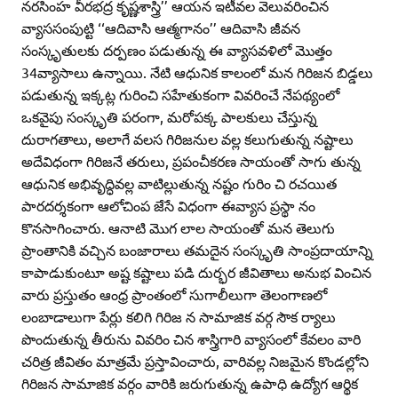
నరసింహ వీరభద్ర కృష్ణశాస్త్రి’’ ఆయన ఇటీవల వెలువరించిన
వ్యాససంపుట్టి ‘‘ఆదివాసి ఆత్మగానం’’ ఆదివాసి జీవన
సంస్కృతులకు దర్పణం పడుతున్న ఈ వ్యాసవళిలో మొత్తం
34వ్యాసాలు ఉన్నాయి. నేటి ఆధునిక కాలంలో మన గిరిజన బిడ్డలు
పడుతున్న ఇక్కట్ల గురించి సహేతుకంగా వివరించే నేపథ్యంలో
ఒకవైపు సంస్కృతి పరంగా, మరోపక్క పాలకులు చేస్తున్న
దురాగతాలు, అలాగే వలస గిరిజనుల వల్ల కలుగుతున్న నష్టాలు
అదేవిధంగా గిరిజనే తరులు, ప్రపంచీకరణ సాయంతో సాగు తున్న
ఆధునిక అభివృద్ధివల్ల వాటిల్లుతున్న నష్టం గురిం చి రచయిత
పారదర్శకంగా ఆలోచింప జేసే విధంగా ఈవ్యాస ప్రస్థా నం
కొనసాగించారు. ఆనాటి మొగ లాల సాయంతో మన తెలుగు
ప్రాంతానికి వచ్చిన బంజారాలు తమదైన సంస్కృతి సాంప్రదాయాన్ని
కాపాడుకుంటూ అష్ట కష్టాలు పడి దుర్భర జీవితాలు అనుభ వించిన
వారు ప్రస్తుతం ఆంధ్ర ప్రాంతంలో సుగాలీలుగా తెలంగాణలో
లంబాడాలుగా పేర్లు కలిగి గిరిజ న సామాజిక వర్గ సౌక ర్యాలు
పొందుతున్న తీరును వివరిం చిన శాస్త్రిగారి వ్యాసంలో కేవలం వారి
చరిత్ర జీవితం మాత్రమే ప్రస్తావించారు, వారివల్ల నిజమైన కొండల్లోని
గిరిజన సామాజిక వర్గం వారికి జరుగుతున్న ఉపాధి ఉద్యోగ ఆర్థిక