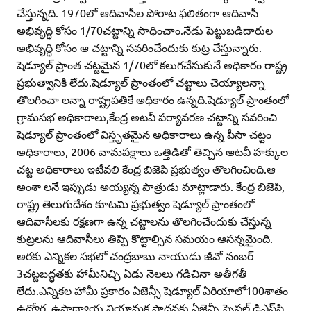
చేస్తున్నది. 1970లో ఆదివాసీల పోరాట ఫలితంగా ఆదివాసీ
అభివృద్ధి కోసం 1/70చట్టాన్ని సాధించాం.నేడు పెట్టుబడిదారుల
అభివృద్ధి కోసం ఆ చట్టాన్ని సవరించేందుకు కుట్ర చేస్తున్నారు.
షెడ్యూల్‌ ప్రాంత చట్టమైన 1/70లో కలుగచేసుకునే అధికారం రాష్ట్ర
ప్రభుత్వానికి లేదు.షెడ్యూల్‌ ప్రాంతంలో చట్టాలు చెయ్యాలన్నా
తొలగించా లన్నా రాష్ట్రపతికే అధికారం ఉన్నది.షెడ్యూల్‌ ప్రాంతంలో
గ్రామసభ అధికారాలు,కేంద్ర అటవీ పర్యావరణ చట్టాన్ని సవరించి
షెడ్యూల్‌ ప్రాంతంలో విస్తృతమైన అధికారాలు ఉన్న పీసా చట్టం
అధికారాలు, 2006 వామపక్షాలు ఒత్తిడితో తెచ్చిన ఆటవీ హక్కుల
చట్ట అధికారాలు ఇటీవలి కేంద్ర బిజెపి ప్రభుత్వం తొలగించింది.ఆ
అంశా లనే ఇప్పుడు అయ్యన్న పాత్రుడు మాట్లాడారు. కేంద్ర బిజెపి,
రాష్ట్ర తెలుగుదేశం కూటమి ప్రభుత్వం షెడ్యూల్‌ ప్రాంతంలో
ఆదివాసీలకు రక్షణగా ఉన్న చట్టాలను తొలగించేందుకు చేస్తున్న
కుట్రలను ఆదివాసీలు తిప్పి కొట్టాల్సిన సమయం ఆసన్నమైంది.
అరకు ఎన్నికల సభలో చంద్రబాబు నాయుడు జీవో నంబర్‌
3చట్టబద్ధతకు హామీనిచ్చి ఏడు నెలలు గడిచినా అతీగతీ
లేదు.ఎన్నికల హామీ ప్రకారం ఏజెన్సీ షెడ్యూల్‌ ఏరియాలో100శాతం
ఉద్యోగ, ఉపాధ్యాయ నియామక సాధనకు,ఏజెన్సీ స్పెషల్‌ డిఎస్‌సి