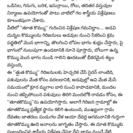
ఒడిసెల, గినుగు, బరిశ, ఇసుర్రాయి, రోలు, తదితర వస్తువుల
నిర్మాణం ఉపయోగంతో పాటు వాటిలో గల శాస్త్రీయ విశ్లేషణలు
కూలంకషంగా చేశారు.
వీటిలో ‘‘తూత కొమ్ము’’ గురించిన విశ్లేషణ గమనిద్దాం… అడవి
దున్నల కొమ్ములను గిరిజనులు అడవుల నుంచి సేకరించి క్రమ
పద్ధతిలో మొన భాగాన్ని, తొలగించి లోపల భాగం శుభ్రం చేస్తారు, పై
భాగంలో నులుపుగా ఉండటానికి నూనె పూస్తారు, బోలుగా ఉన్న
కొమ్ము మొన భాగం నుండి గాలిని ఊదటంతో భీకరమైన శబ్దం
వస్తుంది,
ఈ ‘‘త్షుత కొమ్ము’’ గిరిజనులకు హెచ్చరిక చేసే సైరన్‌ లాంటిది,
పశువులను మేత కోసం వదలడానికి, అడవుల్లో అవి మేత మేసే
సమయంలో క్రూర మృగాల బారి నుంచి కాపాడటానికి, మందల
నుంచి తప్పిపోయిన పశువులు తిరిగి మందలోకి రావడం కోసం, ఈ
‘‘తూతకొమ్ము’’ను ఉపయోగిస్తారు. అలాగే గిరిజన గ్రామాల్లో ఈ
తూతకొమ్ము ప్రత్యేక స్థానం కలిగి ఉంటుంది, ముఖ్యంగా గ్రామ
దేవతల జాతరలు పండుగల వేళ ఆయా దేవర్ల ఆగమనానికి గుర్తుగా
తూతకొమ్ము ఊది జనాలను జాగృతం చేస్తారు. ఈ దూత కొమ్ముకు
సంబంధించిన శాస్త్రీయ విశ్లేషణ చేస్తూ దీని జ్ఞానం నుంచే నేటి