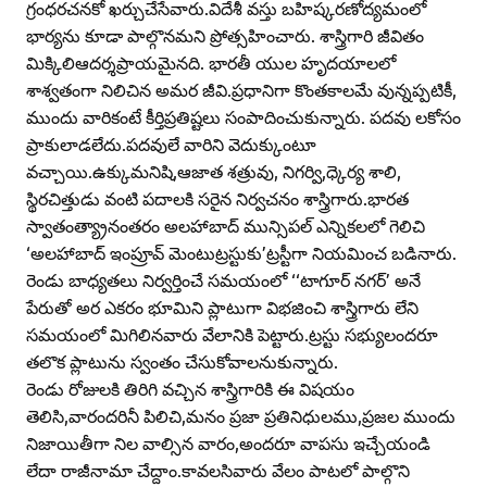
గ్రంధరచనకో ఖర్చుచేసేవారు.విదేశీ వస్తు బహిష్కరణోద్యమంలో
భార్యను కూడా పాల్గొనమని ప్రోత్సహించారు. శాస్త్రిగారి జీవితం
మిక్కిలిఆదర్శప్రాయమైనది. భారతీ యుల హృదయాలలో
శాశ్వతంగా నిలిచిన అమర జీవి.ప్రధానిగా కొంతకాలమే వున్నప్పటికీ,
ముందు వారికంటే కీర్తిప్రతిష్టలు సంపాదించుకున్నారు. పదవు లకోసం
ప్రాకులాడలేదు.పదవులే వారిని వెదుక్కుంటూ
వచ్చాయి.ఉక్కుమనిషి,ఆజాత శత్రువు, నిగర్వి,ధ్కెర్య శాలి,
స్థిరచిత్తుడు వంటి పదాలకి సరైన నిర్వచనం శాస్త్రిగారు.భారత
స్వాతంత్య్రానంతరం అలహాబాద్‌ మున్సిపల్‌ ఎన్నికలలో గెలిచి
‘అలహాబాద్‌ ఇంప్రూవ్‌ మెంటుట్రస్టుకు’ట్రస్టీగా నియమించ బడినారు.
రెండు బాధ్యతలు నిర్వర్తించే సమయంలో ‘‘టాగూర్‌ నగర్‌’ అనే
పేరుతో అర ఎకరం భూమిని ప్లాటుగా విభజించి శాస్త్రిగారు లేని
సమయంలో మిగిలినవారు వేలానికి పెట్టారు.ట్రస్టు సభ్యులందరూ
తలొక ప్లాటును స్వంతం చేసుకోవాలనుకున్నారు.
రెండు రోజులకి తిరిగి వచ్చిన శాస్త్రిగారికి ఈ విషయం
తెలిసి,వారందరినీ పిలిచి,మనం ప్రజా ప్రతినిధులము,ప్రజల ముందు
నిజాయితీగా నిల వాల్సిన వారం,అందరూ వాపసు ఇచ్చేయండి
లేదా రాజీనామా చేద్దాం.కావలసివారు వేలం పాటలో పాల్గొని