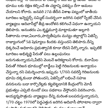
భూము లకు రక్షణ కల్పించే ఈ చట్టాన్ని పకడ్బం దీగా అమలు
చేయాలని కోరారు. జనవరి 27వ తేదీన విశాఖ పట్నంలో జాతీయ
టూరిజం ఇన్వెస్టర్స్‌ సమ్మిట్‌ సందర్భంగా జరిగిన సభలో స్పీకర్‌ చేసిన
వ్యాఖ్యలు ఆదివాసీల్లో తీవ్ర ఆందోళన కలిగించే విధంగా ఉన్నాయని
తెలిపారు. అనంతరం ఎం.కృష్ణమూర్తి మాట్లాడుతూ అల్లూరి
సీతారామ రాజు,ఏలూరు,పార్వతీపురం మన్యం జిల్లాల్లోని ఏజెన్సీ
రాజ్యాంగంలో 5వ షెడ్యూలు కిందకు వస్తుందని తెలిపారు.దీన్ని
ధిక్కరించే అధికారం ప్రభుత్వానికి కూడా లేదని పేర్కొన్నారు. ఇప్పటికే
టూరిజం అభివృద్ధి పేరుతో పలు ఉల్లంఘనలు
జరుగుతున్నాయని,వీటిని వెంటనే అరికట్టాలని కోరారు. బినామీల
పేరుతో గిరిజన భూముల్లో లాడ్జీలు పెట్టి గిరిజనులకు అన్యాయం
చేస్తున్నా రని విమర్శించారు.ఇప్పుడు 1/70ని సవరిస్తే గిరిజనులకు
భూమి దక్కకుండా పోతుందని, ఏజెన్సీలో లభించే సహజ
వనరులను బడా కార్పొరేట్లకు కట్టబెట్టడానికి కేంద్రంలోని మోడీ
ప్రభుత్వం ఎప్పటి నుండో పలు పథకాలు వేస్తోందని వివరించారు.
అయ్యన్నపాత్రుడు వ్యాఖ్యలు దీన్ని మరింత బలపరుస్తున్నాయని,
1/70 చట్టం 1970లో పెద్దఎత్తున జరిగిన ఆదివాసీ పోరాటాల ద్వారా
సంపాదించుకున్నారని తెలిపారు. ఈ చట్టం మూలంగానే