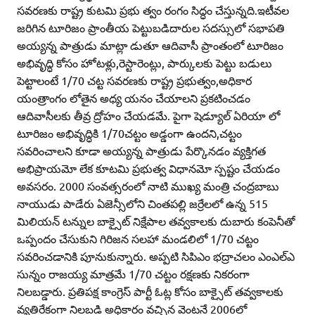
సవరణకు రాష్ట్ర కుటమి ప్రభు త్వం రంగం సిద్ధం చేస్తున్నది.ఇటీవల
జరిగిన టూరిజం ప్రాంతీయ పెట్టుబడిదారుల సదస్సులో సభాపతి
అయ్యన్న పాత్రుడు మాట్లా డుతూ ఆదివాసీ ప్రాంతంలో టూరిజం
అభివృద్ధి కోసం హోటళ్లు,రెస్టారెంట్లు, పార్కులకు పెట్టు బడులు
పెట్టాలంటే 1/70 చట్ట సవరణకు రాష్ట్ర ప్రభుత్వం,అధికార
యంత్రాంగం లోతైన అధ్య యనం చేయాలని ప్రకటించడం
ఆదివాసీలకు తీవ్ర ద్రోహం చేయడమే. పైగా షెడ్యూల్‌ ఏరియా లో
టూరిజం అభివృద్ధికి 1/70చట్టం అడ్డంగా ఉందని,చట్టం
సవరించాలని కూడా అయ్యన్న పాత్రుడు పేర్కొనడం వ్యక్తిగత
అభిప్రాయమో లేక కూటమి ప్రభుత్వ విధానమో స్పష్టం చేయడం
అవసరం. 2000 సంవత్సరంలో నాటి ముఖ్య మంత్రి చంద్రబాబు
నాయుడు పాడేరు ఏజెన్సీలోని చింతపల్లి జర్రేలలో ఉన్న 515
మిలియన్‌ టన్నుల బాక్సైట్‌ నిక్షేపాల తవ్వకాలకు దుబారు కంపెనీతో
ఒప్పందం చేసుకుని గిరిజన సలహా మండలిలో 1/70 చట్టం
సవరించడానికి పూనుకున్నారు. అప్పటి సిపిఎం భద్రాచలం ఎంఎల్‌ఎ
సున్నం రాజయ్య మాత్రమే 1/70 చట్టం రక్షణకు నికరంగా
నిలబడ్డారు. ప్రతిపక్ష కాంగ్రెస్‌ పార్టీ ఓట్ల కోసం బాక్సైట్‌ తవ్వకాలకు
వ్యతిరేకంగా నిలబడి అధికారం వచ్చిన వెంటనే 2006లో