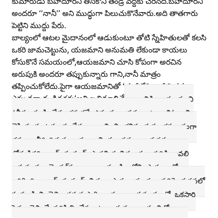
కుమారుడు బహదూర్‌ని తీసికొని తండ్రి వద్దకు చేరినది.బహదూర్‌ని
అందరూ ‘‘నానీ’’ అని ముద్ధుగా పిలుచుకొనేవారు.అది తాతగారు
పెట్టిని ముద్దు పేరు.
బాల్యంలో ఆటల మైదానంలో ఆడుకుంటూ తోటి స్నేహితులతో కలసి
ఒకరి జామచెట్టును, యజమాని అనుమతి లేకుండా కాయలు
కోసుకొనే సమయంలో,ఆయజమాని చూసి కోపంగా అరచిన
అరుపుకి అందరూ తప్పుకున్నారు గాని,నానీ మాత్రం
తప్పించుకోలేదు.పైగా ఆయజమానితో ‘తండ్రిలేని వాడిని,నన్ను
ఎక్కువగా దండిరచకు’అని బ్రతిమాలితే
దానికి ఆయజమాని
‘నీకు తండ్రి లేడు కనుకనే ఎక్కువ జాగ్రత్తగా ఉండాలి’ అని
చెప్పిన మాటను సందేశంగా భావించి,భవిష్యత్తును క్రమబద్ధంగా
చక్కగా తీర్చిదిద్దుకున్నాడు.దాని ప్రభావము ఆయనకు బాగా
తోడ్పడిరది.లాల్‌బహదూర్‌ ప్రాధమిక విద్య గంగానదికి ఆవలి
ఒడ్డున గల మొగల్‌సరాయి, వారణాసిలలోని పాఠశాలలో
జరిగింది. లాల్‌బహదూర్‌ నిత్యం పాఠశాలకు గంగానదిపై పడవలో
ప్రయాణించి వెళ్ళి చదువుసాగించాడు. ఆ సమయంలో ఒకసారి
పైకం చెల్లించే పరిస్థితి లేక బట్టలు,పుస్తకాలు సంచిలో