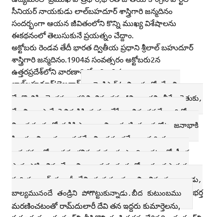
సీనియర్‌ నాయకుడు లాల్‌బహదూర్‌ శాస్త్రిగారి జన్మదినం
సందర్భంగా ఆయన జీవితంలోని కొన్ని ముఖ్య విశేషాలను
ఈకథనంలో తెలుసుకునే ప్రయత్నం చేద్దాం.
అక్టోబరు రెండవ తేదీ భారత ద్వితీయ ప్రధాని శ్రీలాల్‌ బహుదూర్‌
శాస్త్రిగారి జన్మదినం.1904వ సంవత్సరం అక్టోబరు2న
ఉత్తరప్రదేశ్‌లోని వారణాశిలో జన్మించిన
లాల్‌బహదూర్‌‘జైజవాన్‌
జై కిసాన్‌’ నినాదంతో దేశాన్ని
మేల్కొలిపి చ్కెతన్యం రగిలించిన ధన్యజీవి. ఆకలి తీర్చే రైతుకు,
దేశాన్ని కాపాడే సైనికుడికి మనం చేసే అభినందనలే వారిలో
విజయమార్గంలో నడిపిస్తాయి అని అప్పటి మూడుకోట్ల జనాభాకి
పిలుపు నిచ్చారు.భారతదేశాన్ని ప్రపంచదేశాల గుర్తింపు
కార్యక్రమంలో భారత భవిష్యత్తును రూపొందిం చటంలో కీలక
పాత్ర పోషించిన మేధావి. కాయస్థ వంశంలో శారదాప్రసాదుకు
మరియు రామ్‌దులారీ దేవి దంపతులకు జన్మించిన ఈ బాలుడు,
భర్త
బాల్యమునందే తండ్రిని పోగొట్టుకున్నాడు.బీద కుటుంబము
మరణించటంతో రామ్‌దులారీ దేవి తన ఇద్దరు కుమార్తెలను,