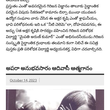
ప్రస్తుతం ఎంతో అవసరమైన గిరిజన విజ్ఞానం తాలూకు సైద్ధాంతిక
పరమైన విషయ సేకరణలో కామారం బిర్సా ముండా యువజన
ఉద్యోగ సంఘాల వారు చేసిన ఈ అక్షర కృషి ఎంతో శ్లాఘనీయం,
భావి పరిశోధనలకు ఇది ఒక ‘‘నీటి చెలెమె’’లా, దోహదపడగదు, ఈ
అద్బు Ûత అక్షర కృషికి సారథ్యం వహించిన గిరిజన పరిశోధక
విద్యార్థి ‘‘మైపతి అరుణ్‌ కుమార్‌’’ ఎంతో అభినందనీయుడు.గిరిజన
సంస్కృతి సైద్దాంతిక గ్రంథాలకు తలమాని కంగా నిలిచే ఈ సచిత్ర
పుస్తకం ప్రతి పరిశోధక విద్యార్థి అధ్యయనకర్త, విధిగా చదవాల్సినది.
అపరా అనుభవసారం ఆదివాసీ ఆత్మగానం
October 14, 2023