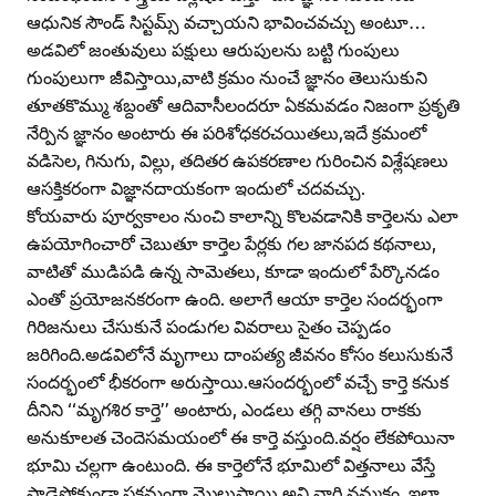
ఆధునిక సౌండ్‌ సిస్టమ్స్‌ వచ్చాయని భావించవచ్చు అంటూ…
అడవిలో జంతువులు పక్షులు ఆరుపులను బట్టి గుంపులు
గుంపులుగా జీవిస్తాయి,వాటి క్రమం నుంచే జ్ఞానం తెలుసుకుని
తూతకొమ్ము శబ్దంతో ఆదివాసీలందరూ ఏకమవడం నిజంగా ప్రకృతి
నేర్పిన జ్ఞానం అంటారు ఈ పరిశోధకరచయితలు,ఇదే క్రమంలో
వడిసెల, గినుగు, విల్లు, తదితర ఉపకరణాల గురించిన విశ్లేషణలు
ఆసక్తికరంగా విజ్ఞానదాయకంగా ఇందులో చదవచ్చు.
కోయవారు పూర్వకాలం నుంచి కాలాన్ని కొలవడానికి కార్తెలను ఎలా
ఉపయోగించారో చెబుతూ కార్తెల పేర్లకు గల జానపద కథనాలు,
వాటితో ముడిపడి ఉన్న సామెతలు, కూడా ఇందులో పేర్కొనడం
ఎంతో ప్రయోజనకరంగా ఉంది. అలాగే ఆయా కార్తెల సందర్భంగా
గిరిజనులు చేసుకునే పండుగల వివరాలు సైతం చెప్పడం
జరిగింది.అడవిలోనే మృగాలు దాంపత్య జీవనం కోసం కలుసుకునే
సందర్భంలో భీకరంగా అరుస్తాయి.ఆసందర్భంలో వచ్చే కార్తె కనుక
దీనిని ‘‘మృగశిర కార్తె’’ అంటారు, ఎండలు తగ్గి వానలు రాకకు
అనుకూలత చెందెసమయంలో ఈ కార్తె వస్తుంది.వర్షం లేకపోయినా
భూమి చల్లగా ఉంటుంది. ఈ కార్తెలోనే భూమిలో విత్తనాలు వేస్తే
పాడైపోకుండా సక్రమంగా మొలుస్తాయి అని వారి నమ్మకం, ఇలా