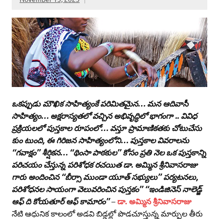
ఒకప్పుడు మౌఖిక సాహిత్యంకే పరిమితమైన… మన ఆదివాసీ
సాహిత్యం… అక్షరాస్యతలో వచ్చిన అభివృద్ధిలో భాగంగా .. వివిధ
ప్రక్రియలలో పుస్తకాల రూపంలో… వస్తూ ప్రామాణికతకు చోటుచేసు
కుం టుంది, ఈ గిరిజన సాహిత్యంలోని… పుస్తకాల వివరాలను
‘‘గవాక్షం’’ శీర్షికన… ‘‘థింసా పాఠకుల’’ కోసం ప్రతి నెల ఒక పుస్తకాన్ని
పరిచయం చేస్తున్న పరిశోధక రచయిత డా. అమ్మిన శ్రీనివాసరాజు
గారు అందించిన ‘‘బీర్సా ముండా యూత్‌ సభ్యులు’’ పర్యటనలు,
పరిశోధనల సాయంగా వెలువరించిన పుస్తకం’’ ‘‘ఇండిజినెస్‌ నాలెడ్జ్‌
ఆఫ్‌ ది కోయతూర్‌ ఆఫ్‌ కామారం’’
–
డా. అమ్మిన శ్రీనివాసరాజు
నేటి ఆధునిక కాలంలో అడవి బిడ్డల్లో పొడచూస్తున్న మార్పుల తీరు