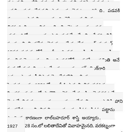
చుట్టుకుని,వాటిని నడు ముకి కట్టుకుని నదిపై ఈదుకుంటూ
ఆవలి ఒడ్డుకు చేరుకుని పాఠశాలకు వెళ్ళటం జరిగింది. పడవకి
డబ్బులు ఇస్తామని చాలామంది చెప్పినా సున్నితంగా
తిరస్కరించి,ఆత్మాభిమానాన్ని నిలబెట్టుకున్నాడు. సమ
యస్ఫూర్తితో కార్యాలను సాధించుకునేవాడేగాని, పేదరికానికి
మాత్రం చింతించలేదు,వెనుకంజ వేయ లేదు.లాల్‌బహదూర్‌
13వసంవత్సరంలోనే గాంధీ గారి ప్రసంగాలకి, సిద్ధాంతాలకి
ప్రభావితుడ్కె నాడు. విధ్యార్థి దశలోనే భారతసేవా సమితి అనే
సంస్థలో సభ్యునిగా ఉండేవారు.బాలగంగాధర్‌ తిలక్‌గారి
ఉపన్యాసాలకు ప్రీతిపాత్రుడ్కె దేశభక్తిని అమితంగా
పెంచుకున్నాడు.1921లో గాంధీజీ ప్రారంభించిన సహాయ
నిరాకరణాద్యమంలో పాల్గొని అరెస్టు చేయబడి, మైనరగుటచే
వెంటనే విడుదలకాబడ్డారు. ఆకారణం చేత విధ్యాభ్యాసానికి హాని
కలుగలేదు. కాని విశ్వవిధ్యాలయం నుండి‘‘శాస్త్రి’’ పట్టాను
పొంది న కారణంగా లాల్‌బహదూర్‌ శాస్త్రి అయ్యారు.
28 సం.లో లలితాదేవితో వివాహమైనది. వరకట్నంగా
1927