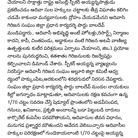
చేయాలని సాక్షాత్తు రాష్ట్ర అసెంబ్లీ స్పీకర్‌ అయ్యన్నపాత్రుడు
ప్రకటించడం ఆదివా సుల హక్కులు చట్టాలకు తీవ్ర విఘాతం కలిగిం
చడమే కాకుండా మన్యవాసులకు ద్రోహం చేయడమేనని ఆదివాసి
గిరిజన సంఘం జిల్లా ప్రధాన కార్యదర్శి పొద్దు బాలదేవ్‌
మండిపడ్డారు.. ఆదివాసీ అభివృద్ధి అంటే హోటళ్లు,రిసార్ట్స్‌ నిర్మాణం
కాదని, కాపీ, చింతపండు, అడ్డాకులు వంటి గిరిజన అటవీ వాణిజ్య
ఉత్పత్తులకు కుటీర పరిశ్రమలు ఏర్పాటు చేయాలని, జిఒ3 ప్రయోజ
నాలను పునరుద్ధరించి, శతశాతం గిరిజనులకు రిజర్వేషన్లు
కల్పించాలని డిమాండ్‌ చేశారు. స్పీకర్‌ అయ్యన్న వ్యాఖ్యలను
నిరసిస్తూ ఆదివాసీ గిరిజన సంఘం అల్లూరి జిల్లా కమిటీ ఆధ్వ
ర్యంలో హక్కుంపేట,అరకులలోని శరభగుడలో నిరసన చేపట్టారు.
సంఘం జిల్లా ప్రధాన కార్యదర్శి పొద్దు బాలదేవ్‌ మండల నాయకులు
కిల్లో జగన్నాధం మాట్లాడుతూ, ఆదివాసులకు రక్షణ కవచంగా ఉన్న
1/70 చట్టం సవరణ చేస్తే షెడ్యూల్‌ ప్రాంతంలోని అడవీసంపద,
గనులు, ఖనిజాలు, ప్రకృతి అందాలన్నీ బడా పెట్టుబడి దారులు
కార్పొరేట్‌ కంపెనీల పరమౌతాయని, ఆదివాసుల జీవన విధానం,
మనుగడ ప్రశ్నార్థర మౌతుందని ఆవేదన వెలిబుచ్చారు ఆదివాసీల
హక్కుల పరిరక్షణలో గుండెకాయలాంటి 1/70 చట్టంపై అయ్యన్న