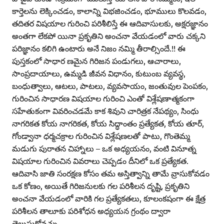
కార్తెలను లెక్కించడం, కాలాన్ని విభజించడం, భూములు కొలవడం,
తదితర విషయాల గురించి పరిశీలిస్తే ఈ ఆదివాసులకు, అక్షరజ్ఞానం
అంతగా లేకపో యినా ప్రకృతిని అంచనా వేయడంలో వారు చక్కని
పరిజ్ఞానం కలిగి ఉంటారు అనే నిజం నమ్మి తీరాల్సిందే.!! ఈ
పుస్తకంలో సాధార ణమైన గిరిజన పండుగలు, ఆచారాలు,
సాంప్రదాయాలు, ఉమ్మడి జీవన విధానం, కుటుంబ వ్యవస్థ,
బంధుత్వాలు, ఆటలు, పాటలు, వ్యవసాయం, జంతువుల పెంపకం,
గురించిన సాధారణ విషయాల గురించి ఎంతో విశ్లేషణాత్మకంగా
సహేతుకంగా వివరించడమే కాక శివుని చారిత్రక నేపథ్యం, సింధు
నాగరికత కోయ నాగరికత, కోయ సిద్ధాంతం ప్రత్యేకత, కోయ తూర్‌,
గోండ్వానా ధర్మచక్రాల గురించిన విశ్లేషణలతో పాటు, గొంతెమ్మ
మడుగు పురాతన చిహ్నాలు – ఒక అధ్యయనం, వంటి వినూత్న
విషయాల గురించిన వివరాలు చెప్పడం దీనిలో ఒక ప్రత్యేకత.
ఆదివాసి జాతి సంరక్షణ కోసం తమ అస్తిత్వాన్ని తామే వ్రాసుకోవడం
ఒక కోణం, అయితే గిరిజనులకు గల పరిశీలన దృష్టి, ప్రకృతిని
అంచనా వేయడంలో వారికి గల ప్రత్యేకతలు, కూలంకషంగా ఈ క్షేత్ర
పరిశీలన తాలూకు పరిశోధన అధ్యయన గ్రంథం ద్వారా
తెలుసుకోవచ్చు.