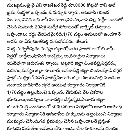
ముఖ్యమంత్రి వై.ఎస్‌ రాజశేఖర రెడ్డి రూ.8000 కోట్లతో రాస్‌ ఆల్‌
ఖైమ సంస్థతో ఒప్పందం కుదుర్చుకున్నారు. ఆదివాసి గిరిజన
సంఘం, వివిధ ఆదివాసీ సంఘాలు,సిపిఎం,వామపక్ష పార్టీల అండతో
చేసిన సుమారు 20ఏళ్ల సుదీర్ఘ పోరాటంతో బాక్సైట్‌ తవ్వకాల
ఒప్పందాలు రద్దు చేయడమైనది.1/70 చట్టం అమలులో ఉండగానే
అరకు,పాడేరు,చింతపల్లి,రంపచోడవరం, జీలుగు
మిల్లి,పార్వతీపురం,మన్యం జిల్లాలో,ఇతర ప్రాంతా లలో బినామీ
పేర్లతో లాడ్జీలు,షాపింగ్‌ కాంప్లెక్సు లు,రిసార్టుల నిర్మాణాలు
యథేచ్ఛగా జరుగుతు న్నాయి. అల్లూరి జిల్లా చింతపల్లి,ఎర్రవరం,
పెదకోట,మన్యం జిల్లా సాలూరు,అనకాపల్లి జిల్లా చింతలపూడి దగ్గర
హైడ్రో ఎలక్ట్రికల్‌ పవర్‌ ప్రాజెక్ట్‌,ఏలూరు జిల్లా జీలుగుమిల్లి మండలం
వంకాయవారిపాలెం దగ్గర ఆయుధ కర్మాగారం నిర్మాణానికి
1/70చట్టం ఉల్లంఘించి ఒప్పందం చేసుకుని వేల ఎకరాల
భూములు,అడవులు ధారాదత్తం చేస్తున్నది.ఏలూరు జిల్లా
జీలుగుమిల్లి మండలంలో 3000ఎకరాల పరిధిలోని అదాని ఆయుధ
కర్మాగారం నిర్మాణానికి ఆదివాసీల హక్కులను ఉల్లంఘించి నిర్మాణం
ముమ్మరం చేసింది.గత ప్రభుత్వం చేసిన ఒప్పందాలనే ప్రస్తుత
కూటమి ప్రభుత్వం అమలు చేస్తూ ఆదివాసీల హక్కులను ధ్వంసం