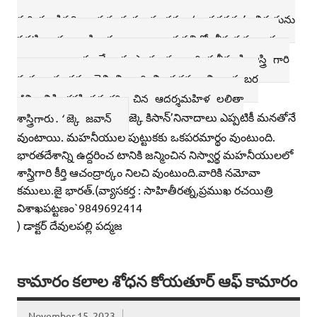
చారు.ఆయన విశ్రాంతి స్థానం‘విజయ్‌ ఘాట్‌’గా
గుర్తింపబడినది.ఆయన మరణానంతరం ‘భారతరత్న’ బిరుదును
ప్రకటించారు. శాస్త్రిగారు వాయిదాల పద్దతిలో తీసుకున్న కారు
వాయిదా నాలుగు వేల రూపాయలను వారి సతీమణి,శాస్త్రి గారి
మరణా నంతరం చెల్లించి వారి నిబద్ధతకు, నిరా డంబర
జీవితానికి భర్తకి సహకరిం చిన ఆదర్శమహిళ లలితా
జ్కె కిసాన్‌’నినాదాలు ఎప్పటికీ మనతోనే
శాస్త్రిగారు.‘జ్కె జవాన్‌
వుంటాయి. మహనీయుల పుట్టుకకు ఒకపరమార్థం వుంటుంది.
భారతదేశాన్ని ఉద్దరించ టానికి జన్మించిన నిస్వార్థ మహనీయులలో
శాస్త్రిగారి కీర్తి ఆచంద్రార్కం నిలచి వుంటుంది.వారికి నమోవా
కములు.జై భారత్‌.(వ్యాసకర్త : సాహితీరత్న,ప్రముఖ రచయిత్రి
విశాఖపట్టణం`9849692414
) డాక్టర్‌ దేవులపల్లి పద్మజ
కామారం కలాల శోధన కోయతూర్‌ ఆఫ్‌ కామారం
November 15, 2023