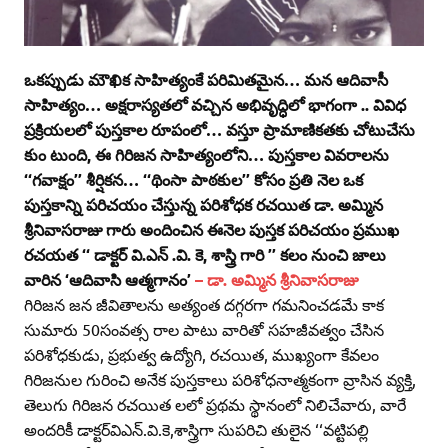
ఒకప్పుడు మౌఖిక సాహిత్యంకే పరిమితమైన… మన ఆదివాసీ
సాహిత్యం… అక్షరాస్యతలో వచ్చిన అభివృద్ధిలో భాగంగా .. వివిధ
ప్రక్రియలలో పుస్తకాల రూపంలో… వస్తూ ప్రామాణికతకు చోటుచేసు
కుం టుంది, ఈ గిరిజన సాహిత్యంలోని… పుస్తకాల వివరాలను
‘‘గవాక్షం’’ శీర్షికన… ‘‘థింసా పాఠకుల’’ కోసం ప్రతి నెల ఒక
పుస్తకాన్ని పరిచయం చేస్తున్న పరిశోధక రచయిత డా. అమ్మిన
శ్రీనివాసరాజు గారు అందించిన ఈనెల పుస్తక పరిచయం ప్రముఖ
రచయత ‘‘ డాక్టర్‌ వి.ఎన్‌ .వి. కె, శాస్త్రి గారి ’’ కలం నుంచి జాలు
వారిన ‘ఆదివాసి ఆత్మగానం’
– డా. అమ్మిన శ్రీనివాసరాజు
గిరిజన జన జీవితాలను అత్యంత దగ్గరగా గమనించడమే కాక
సుమారు 50సంవత్స రాల పాటు వారితో సహజీవత్వం చేసిన
పరిశోధకుడు, ప్రభుత్వ ఉద్యోగి, రచయిత, ముఖ్యంగా కేవలం
గిరిజనుల గురించి అనేక పుస్తకాలు పరిశోధనాత్మకంగా వ్రాసిన వ్యక్తి,
తెలుగు గిరిజన రచయిత లలో ప్రథమ స్థానంలో నిలిచేవారు, వారే
అందరికీ డాక్టర్‌విఎన్‌.వి.కె,శాస్త్రిగా సుపరిచి తులైన ‘‘వట్టిపల్లి