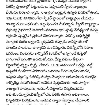
ఖండిరచించారు.రిజన ప్రాంతంలో 1/70చట్టం సవరణ ద్వారానే
ఏజెన్సీ ప్రాంతాల్లో పెట్టుబడులు వస్తాయని స్పీకర్‌ వ్యాఖ్యలు
చేయడం సరికాద న్నారు. రాజ్యాంగబద్ధమైన ఉన్నత పదవిలో ఉండి,
గిరిజనులకు హానికలింగేలా స్పీకర్‌ స్థాయిలో వ్యాఖ్యలు చేయడం
రాజ్యాంగ నిబంధనలను ఉల్లంఘించడమేనన్నారు. స్పీకర్‌ వ్యాఖ్యలు
ప్రభుత్వ వైఖరిగానే ఆదివాసీ సమాజం భావిస్తున్న నేపథ్యంలో దీనిపై
తక్షణమే స్పష్టమైన ప్రకటన చేయాలన్నారు. ఏజెన్సీ అభివృద్ధికి
పర్యాటక రంగం ద్వారానే ్షధ్యమనే తప్పుడు అభిప్రాయంలో
కూటమి పాలకులు ఉన్నారని మండిపడ్డారు. ఏజెన్సీలోని సహజ
వనరులు, సంపదను కార్పొరేట్‌ కంపెనీలో అప్పగించే కుట్రలో
భాగంగానే ఇదంతా జరుగుతోందని, దీన్ని సిపిఎం తీవ్రంగా
వ్యతిరేకిస్తున్నట్లు స్పష్టం చేశారు. 1/ 70 అమలులో నిర్లక్ష్యం వల్లే
ఇప్పటికే వందలాది ఎకరాలను టూరిజం పేరిట ఆక్రమించారని,
ఇపుడు చట్టాన్ని సడలిస్తే మన్యం మొత్తంగా ఆదివాసీలకు దూరమై
కార్పొరేట్ల పరమౌతుందని ఆవేదన వ్యక్తంచేశారు. ఇది పూర్తిగా
రాజ్యాంగ హక్కులను, ఆదివాసీచట్టాలను ధిక్కరించడమే
అవుతుందన్నారు.ఏజెన్సీలో యువతకు ఉపాధి అవకాశాలు,
చిన్నతరహా పరిశ్రమలను ఐటిడిఎ ద్వారా ఏర్పాటు చేయాలని