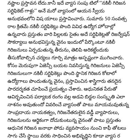
నష్టాల ప్రస్తావన లేదు.కానీ ఇదే వ్యాస సంపు టిలో ‘‘నకిలీ గిరిజన
సర్టిఫికెట్‌ గాళ్లు’’ అనే మరో వ్యాసంలో ఆయన స్వీయ
అనుభవంలోని విష యాలు ప్రస్తావించారు. సుమారు 50 సంవత్స
రాల క్రితమే నకిలీ సర్టిఫికెట్లు పొంది వివిధ ఉద్యోగ హోదాల్లో
ఉన్నవారు ప్రస్తుతం వారి పిల్లలకు సైతం అదే సర్టిఫికెట్లతో రిజర్వేషన్‌
సౌకర్యాలు అనుభవిస్తున్న వైనం ఇందులో పేర్కొంటూ నకిలీ
గిరిజనులు ఏర్పడుతున్న తీరును, తెలిపి అరికట్టేందుకు
తీసుకోవాల్సిన చర్యలు గూర్చి మాత్రం అస్పష్టంగా ముగించారు.
కోసం మెరుపుగా ఏజెన్సీ బయట నివసిస్తున్న గిరిజనులు ఏజెన్సీ
గిరిజనులుగా నకిలీ సర్టిఫికెట్లు పొంది స్థానిక గిరిజన కోటాలో
ఉద్యోగాలు పొందుతున్న వైనం, ప్రస్తావించిన శాస్త్రిగారు తనదైన
పారదర్శకత చూపించే ప్రయత్నం చేశారు. ఆధునికత పేరుతో
ఆవిర్భవించిన పర్యాటక రంగం వల్ల అడవి బిడ్డల సంస్కృతి ఎలా
నాశనం అవుతుందో వివరించే వ్యాసంతో పాటు మాయమవుతున్న
సాంప్రదాయ నాయకత్వం, గిరిజనేతరులైన వడ్డీ వ్యాపారులు,
గిరిజనులను ఆర్థికంగా దోచుకుంటున్న వైనంతో పాటు ప్రస్తుతం
ఆధునిక గిరిజన జనాభా పోడు వ్యవసాయం నుంచి కాఫీ తోటలు
సాగు చేసే స్థాయి వరకు సాధించిన అభివృద్ధిని కూడా వ్యాస ర