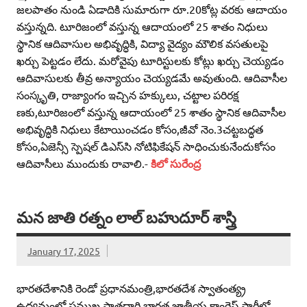
జలపాతం నుండి ఏడాదికి సుమారుగా రూ.20కోట్ల వరకు ఆదాయం
వస్తున్నది. టూరిజంలో వస్తున్న ఆదాయంలో 25 శాతం నిధులు
స్థానిక ఆదివాసుల అభివృద్ధికి, విద్యా వైద్యం మౌలిక వసతులపై
ఖర్చు పెట్టడం లేదు. మరోవైపు టూరిస్టులకు కోట్లు ఖర్చు చెయ్యడం
ఆదివాసులకు తీవ్ర అన్యాయం చెయ్యడమే అవుతుంది. ఆదివాసీల
సంస్కృతి, రాజ్యాంగం ఇచ్చిన హక్కులు, చట్టాల పరిరక్ష
ణకు,టూరిజంలో వస్తున్న ఆదాయంలో 25 శాతం స్థానిక ఆదివాసీల
అభివృద్ధికి నిధులు కేటాయించడం కోసం,జీవో నెం.3చట్టబద్ధత
కోసం,ఏజెన్సీ స్పెషల్‌ డిఎస్‌సి నోటిఫికేషన్‌ సాధించుకునేందుకోసం
ఆదివాసీలు ముందుకు రావాలి.-
కిలో సురేంద్ర
మన జాతి రత్నం లాల్‌ బహుదూర్‌ శాస్త్రి
January 17, 2025
భారతదేశానికి రెండో ప్రధానమంత్రి,భారతదేశ స్వాతంత్య్ర
ఉద్యమంలో ప్రముఖ పాత్రధారి,భారత జాతీయ కాంగ్రెస్‌ పార్టీలో