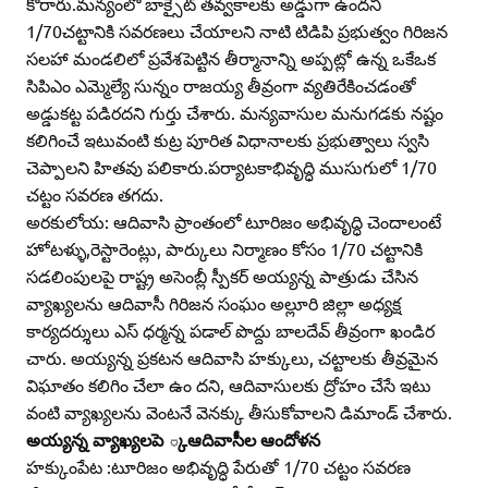
కోరారు.మన్యంలో బాక్సైట్‌ తవ్వకాలకు అడ్డుగా ఉందని
1/70చట్టానికి సవరణలు చేయాలని నాటి టిడిపి ప్రభుత్వం గిరిజన
సలహా మండలిలో ప్రవేశపెట్టిన తీర్మానాన్ని అప్పట్లో ఉన్న ఒకేఒక
సిపిఎం ఎమ్మెల్యే సున్నం రాజయ్య తీవ్రంగా వ్యతిరేకించడంతో
అడ్డుకట్ట పడిరదని గుర్తు చేశారు. మన్యవాసుల మనుగడకు నష్టం
కలిగించే ఇటువంటి కుట్ర పూరిత విధానాలకు ప్రభుత్వాలు స్వసి
చెప్పాలని హితవు పలికారు.పర్యాటకాభివృద్ధి ముసుగులో 1/70
చట్టం సవరణ తగదు.
అరకులోయ: ఆదివాసి ప్రాంతంలో టూరిజం అభివృద్ధి చెందాలంటే
హోటళ్ళు,రెస్టారెంట్లు, పార్కులు నిర్మాణం కోసం 1/70 చట్టానికి
సడలింపులపై రాష్ట్ర అసెంబ్లీ స్పీకర్‌ అయ్యన్న పాత్రుడు చేసిన
వ్యాఖ్యలను ఆదివాసీ గిరిజన సంఘం అల్లూరి జిల్లా అధ్యక్ష
కార్యదర్శులు ఎస్‌ ధర్మన్న పడాల్‌ పొద్దు బాలదేవ్‌ తీవ్రంగా ఖండిర
చారు. అయ్యన్న ప్రకటన ఆదివాసి హక్కులు, చట్టాలకు తీవ్రమైన
విఘాతం కలిగిం చేలా ఉం దని, ఆదివాసులకు ద్రోహం చేసే ఇటు
వంటి వ్యాఖ్యలను వెంటనే వెనక్కు తీసుకోవాలని డిమాండ్‌ చేశారు.
అయ్యన్న వ్యాఖ్యలపె ్కఆదివాసీల ఆందోళన
హక్కుంపేట :టూరిజం అభివృద్ధి పేరుతో 1/70 చట్టం సవరణ