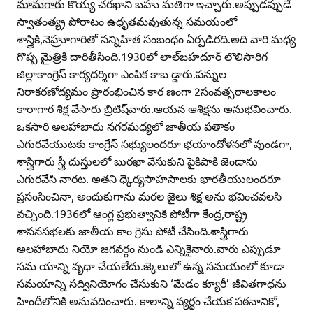
మామగారు కొయ్య చరఖాని బహు మతిగా ఇచ్చారు.అప్పుడప్పుడే
స్వాతంత్య్ర పోరాటం ఉధృతమవుతున్న సమయంలో
శాస్త్రికి,నెహ్రూగారితో సన్నిహిత సంబంధం ఏర్పడిరది.అది వారి మధ్య
గొప్ప మైత్రికి దారితీసింది.1930లో లాల్‌బహదూర్‌ లొలిసారిగ
జిల్లాకాంగ్రెస్‌ కార్యదర్శిగా ఎంపిక కాబ డ్డారు.పన్నుల
నిరాకరణోద్యమం ప్రారంభించిన కార ణంగా 2సంవత్సరాలకాలం
కారాగార శిక్ష వేసారు బ్రిటిష్‌వారు.ఆయన ఆశిక్షను అనుభవించారు.
ఒకసారి అలహాబాదు నగరమధ్యలో జాతీయ పతాకం
ఎగురవేయుటకు కాంగ్రేస్‌ సభ్యులందరూ భయాందోళనలో వుండగా,
శాస్త్రిగారు స్త్రీ దుస్తులలో బురఖా వేసుకుని పైకిపాకి జెండాను
ఎగురవేసి నారట. అతని ధ్కెర్యసాహసాలకు భారతీయులందరూ
ప్రసంసించినా, అందుకుగాను మరల జైలు శిక్ష అను భవించవలసి
వచ్చింది.1936లో ఆంగ్ల ప్రభుత్వానికి పోటీగా కేంద్ర,రాష్ట్ర
శాసనసభలకు జాతీయ కాం గ్రెసు పోటీ చేసింది.శాస్త్రిగారు
అలహాబాదు నియో జగవర్గం నుండి ఎన్నికైనారు.వారు ఎప్పుడూ
సమ యాన్ని వృధా చేయలేదు.జ్కెలులో ఉన్న సమయంలో కూడా
సమయాన్ని సద్వినియోగం చేసుకుని ‘మేడం క్యూరీ’ జీవితగాధను
హిందీలోనికి అనువదించారు. కాలాన్ని వ్యర్ధం చేయక పఠనానికో,