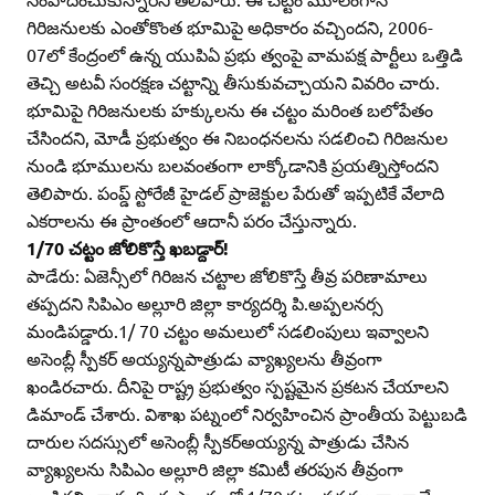
గిరిజనులకు ఎంతోకొంత భూమిపై అధికారం వచ్చిందని, 2006-
07లో కేంద్రంలో ఉన్న యుపిఏ ప్రభు త్వంపై వామపక్ష పార్టీలు ఒత్తిడి
తెచ్చి అటవీ సంరక్షణ చట్టాన్ని తీసుకువచ్చాయని వివరిం చారు.
భూమిపై గిరిజనులకు హక్కులను ఈ చట్టం మరింత బలోపేతం
చేసిందని, మోడీ ప్రభుత్వం ఈ నిబంధనలను సడలించి గిరిజనుల
నుండి భూములను బలవంతంగా లాక్కోడానికి ప్రయత్నిస్తోందని
తెలిపారు. పంప్డ్‌ స్టోరేజీ హైడల్‌ ప్రాజెక్టుల పేరుతో ఇప్పటికే వేలాది
ఎకరాలను ఈ ప్రాంతంలో ఆదానీ పరం చేస్తున్నారు.
1/70 చట్టం జోలికొస్తే ఖబడ్దార్‌!
పాడేరు: ఏజెన్సీలో గిరిజన చట్టాల జోలికొస్తే తీవ్ర పరిణామాలు
తప్పదని సిపిఎం అల్లూరి జిల్లా కార్యదర్శి పి.అప్పలనర్స
మండిపడ్డారు.1/ 70 చట్టం అమలులో సడలింపులు ఇవ్వాలని
అసెంబ్లీ స్పీకర్‌ అయ్యన్నపాత్రుడు వ్యాఖ్యలను తీవ్రంగా
ఖండిరచారు. దీనిపై రాష్ట్ర ప్రభుత్వం స్పష్టమైన ప్రకటన చేయాలని
డిమాండ్‌ చేశారు. విశాఖ పట్నంలో నిర్వహించిన ప్రాంతీయ పెట్టుబడి
దారుల సదస్సులో అసెంబ్లీ స్పీకర్‌అయ్యన్న పాత్రుడు చేసిన
వ్యాఖ్యలను సిపిఎం అల్లూరి జిల్లా కమిటీ తరపున తీవ్రంగా