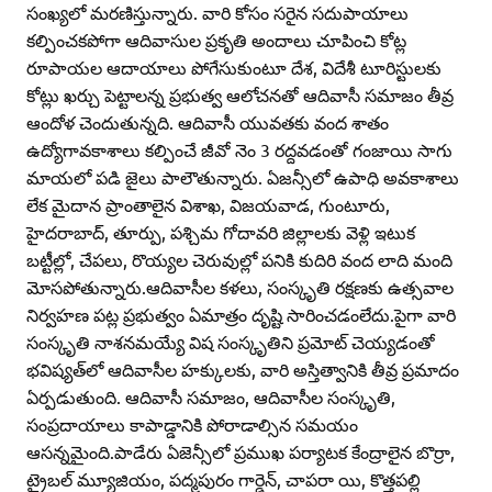
సంఖ్యలో మరణిస్తున్నారు. వారి కోసం సరైన సదుపాయాలు
కల్పించకపోగా ఆదివాసుల ప్రకృతి అందాలు చూపించి కోట్ల
రూపాయల ఆదాయాలు పోగేసుకుంటూ దేశ, విదేశీ టూరిస్టులకు
కోట్లు ఖర్చు పెట్టాలన్న ప్రభుత్వ ఆలోచనతో ఆదివాసీ సమాజం తీవ్ర
ఆందోళ చెందుతున్నది. ఆదివాసీ యువతకు వంద శాతం
ఉద్యోగావకాశాలు కల్పించే జీవో నెం 3 రద్దవడంతో గంజాయి సాగు
మాయలో పడి జైలు పాలౌతున్నారు. ఏజన్సీలో ఉపాధి అవకాశాలు
లేక మైదాన ప్రాంతాలైన విశాఖ, విజయవాడ, గుంటూరు,
హైదరాబాద్‌, తూర్పు, పశ్చిమ గోదావరి జిల్లాలకు వెళ్లి ఇటుక
బట్టీల్లో, చేపలు, రొయ్యల చెరువుల్లో పనికి కుదిరి వంద లాది మంది
మోసపోతున్నారు.ఆదివాసీల కళలు, సంస్కృతి రక్షణకు ఉత్సవాల
నిర్వహణ పట్ల ప్రభుత్వం ఏమాత్రం దృష్టి సారించడంలేదు.పైగా వారి
సంస్కృతి నాశనమయ్యే విష సంస్కృతిని ప్రమోట్‌ చెయ్యడంతో
భవిష్యత్‌లో ఆదివాసీల హక్కులకు, వారి అస్తిత్వానికి తీవ్ర ప్రమాదం
ఏర్పడుతుంది. ఆదివాసీ సమాజం, ఆదివాసీల సంస్కృతి,
సంప్రదాయాలు కాపాడ్డానికి పోరాడాల్సిన సమయం
ఆసన్నమైంది.పాడేరు ఏజెన్సీలో ప్రముఖ పర్యాటక కేంద్రాలైన బొర్రా,
ట్రైబల్‌ మ్యూజియం, పద్మపురం గార్డెన్‌, చాపరా యి, కొత్తపల్లి