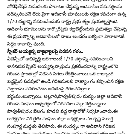
నోటిఫికేషన్‌ విడుదలకు పోరాటం చేస్తున్న ఆదివాసీల సమస్యలను
పరిష్కరించనే లేదు.పైగా ఆదివాసీ భూములకు రక్షణ కవచంగా ఉన్న
1/70 చట్టాన్ని సవరించేందుకు రాష్ట్ర ప్రభు త్వం ప్రయత్నిస్తోంది.
ఆదివాసీ భూములను కార్పొరేట్లకు కట్టబెట్టేందుకు ప్రభుత్వం చేస్తున్న
ఈ ప్రయత్నాన్ని ఆదివాసీలతో పాటు అందరం ఐక్యంగా పోరాటానికి
సిద్ధం కావాల్సి వుంది.
స్పీకర్‌ అయ్యన్న వ్యాఖ్యాలపై నిరసన గళం..
ఏజెన్సీలో అభివృద్ధి జరగాలంటే 1/70 చట్టాన్ని సవరించాలని
శాసనసభ స్పీకర్‌ అయ్యన్నపాత్రుడు ప్రకటించడాన్ని రాష్ట్రంలోని
గిరిజన ప్రాంతాల్లో నిరసన సెగలు రేకెత్తించాయి.ఒక రాజ్యాంగ
బద్దమైన పదవులో ఉండి గిరిజనులకు రాజ్యాం గం కల్పించిన రక్షణ
చట్టాలను సవరించడం అనడంపై గిరిజనవర్గాలు
భగ్గుమంటున్నాయి. అల్లూరి,పార్వతీపురం మన్యం జిల్లా ఆదివాసి
గిరిజన సంఘం ఆధ్వర్యంలో నిరసనలు వెల్లువెత్తున్నాయి.
పార్వతీపురం: బెలగం కూడలి వద్ద రాస్తారోకో నిర్వహించారు.ఈ
కార్యక్రమా నికి రైతు సంఘం జిల్లా అధ్యక్షులు ఎం.కృష్ణ మూర్తి
సంపూర్ణ మద్దతు తెలిపారు. ఈ సందర్భం గా ఆదివాసి గిరిజన
సంఘం జిల్లా నాయకులు పాలమిట్ట రాము మాట్లాడుతూ ఆదివాసీ