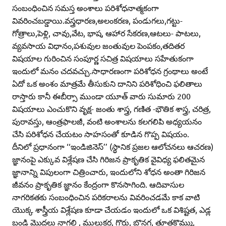
సంబంధించిన సమస్త అంశాలు పరిశోధనాత్మకంగా
వివరించబడ్డాయి.వస్త్రధారణ,అలంకరణ, పండుగలు,గట్టు-
గోత్రాలు,పెళ్లి, చావు,వేట, భాష, ఆహార సేకరణ,ఆటలు- పాటలు,
వ్యవసాయ విధానం,పశువుల జంతువుల పెంపకం,తదితర
విషయాల గురించిన సంపూర్ణ సచిత్ర విషయాలు సహేతుకంగా
ఇందులో మనం చదవచ్చు.సాధారణంగా పరిశోధన గ్రంథాలు అంటే
ఏదో ఒక అంశం మాత్రమే తీసుకుని దానిని పరిశోధించి ఫలితాలు
రాస్తారు కానీ ఈబీర్సా ముండా యూత్‌ వారు సుమారు 200
విషయాలు ఎంచుకొని వృక్ష- జంతు శాస్త్ర, గణిత -భౌతిక శాస్త్ర, చరిత్ర,
పురావస్తు, ఆంత్రఫాలజీ, వంటి అంశాలను కలగలిపి అధ్యయనం
చేసి పరిశోధన చేయటం సాహసంతో కూడిన గొప్ప విషయం.
దీనిలో ప్రధానంగా ‘‘ఇండిజినెస్‌’’ (స్థానిక ప్రజల ఆలోచనలు ఆచరణ)
జ్ఞానంపై ఎక్కువ విశ్లేషణ చేసి గిరిజన ప్రాకృతిక వైవిధ్య ఫలితమైన
జ్ఞానాన్ని విపులంగా చిత్రించారు, ఇందులోని శోధన అంతా గిరిజన
జీవనం ప్రాకృతిక జ్ఞానం కేంద్రంగా కొనసాగింది. ఆదివాసుల
నాగరికతకు సంబంధించిన పరికరాలను వివరించడమే కాక వాటి
యొక్క శాస్త్రీయ విశ్లేషణ కూడా చేయడం ఇందులో ఒక విశిష్టత, ఎడ్ల
బండి మొదలు నాగలి , ముల్లుకర్ర, గొర్రు, బొనగ, తూతకొమ్ము,