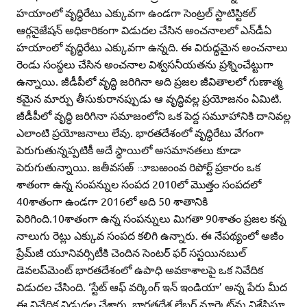
హయాంలో వృద్ధిరేటు ఎక్కువగా ఉండగా సెంట్రల్‌ స్టాటిస్టికల్‌
ఆర్గనైజేషన్‌ అధికారికంగా విడుదల చేసిన అంచనాలలో ఎన్‌డీఏ
హయాంలో వృద్ధిరేటు ఎక్కువగా ఉన్నది. ఈ విరుద్ధమైన అంచనాలు
రెండు సంస్థలు చేసిన అంచనాల విశ్వసనీయతను ప్రశ్నించేట్టుగా
ఉన్నాయి. జీడీపీలో వృద్ధి జరిగినా అది ప్రజల జీవితాలలో గుణాత్మ
కమైన మార్పు తీసుకురానప్పుడు ఆ వృద్ధివల్ల ప్రయోజనం ఏమిటి.
జీడీపీలో వృద్ధి జరిగినా సమాజంలోని ఒక పెద్ద సమూహానికి దానివల్ల
ఎలాంటి ప్రయోజనాలు లేవు. భారతదేశంలో వృద్ధిరేటు వేగంగా
పెరుగుతున్నప్పటికీ అదే స్థాయిలో అసమానతలు కూడా
పెరుగుతున్నాయి. జతీవసఱ్‌ ూబఱంంవ రిపోర్ట్‌ ప్రకారం ఒక
శాతంగా ఉన్న సంపన్నుల సంపద 2010లో మొత్తం సంపదలో
40శాతంగా ఉండగా 2016లో అది 50 శాతానికి
పెరిగింది.10శాతంగా ఉన్న సంపన్నులు మిగతా 90శాతం ప్రజల కన్న
నాలుగు రెట్లు ఎక్కువ సంపద కలిగి ఉన్నారు. ఈ నేపథ్యంలో అజీం
ప్రేమ్‌జీ యూనివర్సిటీకి చెందిన సెంటర్‌ ఫర్‌ సస్టయినబుల్‌
డెవలప్‌మెంట్‌ భారతదేశంలో ఉపాధి అవకాశాలపై ఒక నివేదిక
విడుదల చేసింది. ‘స్టేట్‌ ఆఫ్‌ వర్కింగ్‌ ఇన్‌ ఇండియా’ అన్న పేరు మీద
ఈ నివేదిక విడుదల చేశారు. భారతదేశ లేబర్‌ మార్కెట్‌ను విశ్లేషిస్తూ