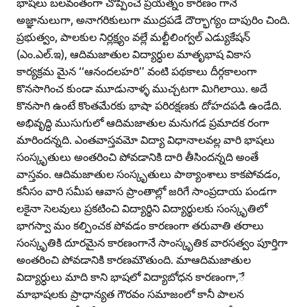
భాషలు బలవంతంగా చొప్పించే ప్రయత్నం కారణం గానే
అజ్ఞానులుగా, అనాగరికులుగా ముద్రపడే దౌర్భాగ్యం దాపురిం చింది.
ప్రభుత్వం, పాలకుల నిర్లక్ష్యం వల్లే మల్టీలింగ్వల్‌ ఎడ్యుకేషన్‌
(ఎం.ఎల్‌.ఇ), ఆదిమజాతుల విద్యార్ధుల మాతృభాష వికాస
కార్యక్రమ మైన ‘‘ఆనందలహరి’’ వంటి పథకాలు దీర్గకాలంగా
కొనసాగించ కుండా మూడునాళ్ళ ముచ్చటగా మిగిలాయి. అదే
కొనసాగి ఉంటే కొంతమేరకు భాషా పరిరక్షణకు దోహదపడి ఉండేది.
అభివృద్ధి ముసుగులో ఆదిమజాతుల మనుగడ ప్రమాదక రంగా
మారిందన్నది. ఎంతవాస్తవమో విద్యా విధానాలవల్ల వారి భాషలు
సంస్కృతులు అంతరించి పోవడానికి దారి తీసిందన్నది అంతే
వాస్తవం. ఆదిమజాతుల సంస్కృతులు పాఠ్యాంశాలు కాకపోవడం,
కనీసం వారి సమీప ఆవాస ప్రాంతాల్లో జరిగే సాంప్రదాయ పండగా
లకైనా సెలవులు ప్రకటించి విద్యార్థిని విద్యార్థులకు సంస్కృతిలో
భాగస్వా మం కల్పించక పోవడం కారణంగా తరువాతి తరాలు
సంస్కృతికి దూరమైన కారణంగానే సాంస్కృతిక వారసత్వం పూర్తిగా
అంతరించి పోవడానికి కారణమౌతుంది. మాఆదిమజాతుల
విద్యార్ధులు మాది కాని భాషలో విద్యాబోధన కారణంగా,ే
మాభాషలకు ప్రాధాన్యత గౌరవం సమాజంలో కానీ పాలన