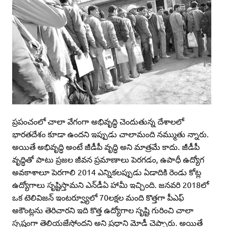
ప్రపంచంలో చాలా వేగంగా అభివృద్ధి చెందుతున్న దేశాలలో
భారతదేశం కూడా ఉందని ఇప్పుడు చాలామంది నమ్ముతు న్నారు.
అయితే అభివృద్ధి అంటే జీడీపీ వృద్ధి అని మాత్రమే కాదు. జీడీపీ
వృద్ధితో పాటు ప్రజల జీవన ప్రమాణాలు పెరగడం, ఉపాధీ ఉద్యోగ
అవకాశాలూ పెరగాలి 2014 ఎన్నికలప్పుడు ఏడాదికి రెండు కోట్ల
ఉద్యోగాలు సృష్టిస్తామని ఎన్‌డీఏ హామీ ఇచ్చింది. జనవరి 2018లో
ఒక టెలివిజన్‌ ఇంటర్వ్యూలో 70లక్షల మంది కొత్తగా పీఎఫ్‌
అకౌంట్లను తెరిచారని ఇది కొత్త ఉద్యోగాల సృష్టి గురించి చాలా
స్పష్టంగా తెలియజేస్తోందని అని ప్రధాని మోడీ చెప్పారు. అయితే