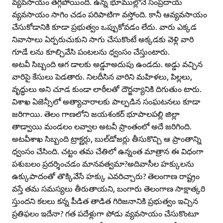
వ్యవసాయం తగ్గిపోయింది. ఉన్న భూముల్లోనే సంప్రదాయ
వ్యవసాయం సాగిం చడం పరిపాటిగా వస్తోంది. కానీ ఆవ్యవసాయం
చేసుకోడానికి కూడా ప్రభుత్వం ఒప్పుకోవడం లేదు. వారు ఎక్కడ
నివాసాలు ఏర్పరుచుకుని సాగు చేసుకొంటే అక్కడకు వెళ్లి వారి
గూడే లను కూల్చివేసి పంటలను ధ్వంసం చేస్తుంటారు.
అటవీ సిబ్బంది ఆగ డాలకు అడ్డూఅదుపు ఉండదు. అడ్డు వచ్చిన
వారిపై కేసులు పెడతారు. నిలదీసిన వారిని మహిళలు, పిల్లలు,
వృద్ధులు అని చూడ కుండా లాఠీలతో దౌర్జన్యానికి దిగుతుం టారు.
విశాఖ ఏజెన్సీలో అత్యాచారాలకు పాల్పడిన సంఘటనలు కూడా
జరిగాయి. తెలం గాణలోని జయశంకర్‌ భూపాలపల్లి జిల్లా
తాడ్వాయి మండలం లవ్వాల అటవీ ప్రాంతంలో అదే జరిగింది.
అటవీశాఖ సిబ్బంది ట్రాక్టర్లు, బుల్‌డోజర్లు తీసుకొచ్చి ఆ ప్రాంతాన్ని
ధ్వంసం చేసింది. చట్టం తమ చేతిలో ఉన్నంత మాత్రాన ఈ విధంగా
పశుబలం ప్రదర్శించడం మానవత్వమా?అదివాసీల హక్కులను
ఉక్కుపాదంతో తొక్కివేసే హక్కు ఎవరిచ్చారు? తెలంగాణ రాష్ట్రం
వస్తే తమ సమస్యలు తీరుతాయని, బంగారు తెలంగాణ సాక్షాత్కరి
స్తుందని కలలు కన్న పీడిత తాడిత గిరిజనానికి ప్రభుత్వం ఇచ్చిన
ప్రతిఫలం ఇదేనా? గత పదేళ్లుగా పోడు వ్యవసాయం చేసుకొంటూ