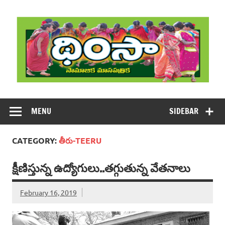
Skip
to
content
DHIMSA
Dhimsa Telugu Monthly Magazine
MENU
SIDEBAR
CATEGORY:
తీరు-TEERU
క్షీణిస్తున్న ఉద్యోగులు..తగ్గుతున్న వేతనాలు
February 16, 2019