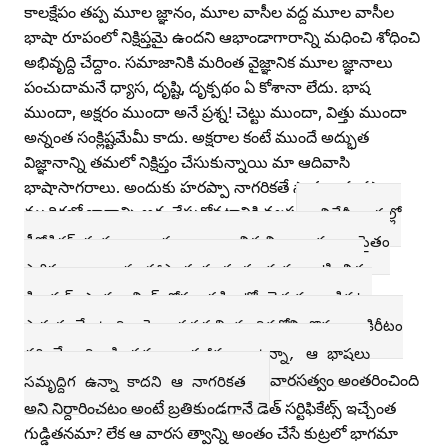
కాలక్షేపం తప్ప మూల జ్ఞానం, మూల వాసీల వద్ద మూల వాసీల
భాషా రూపంలో నిక్షిప్తమై ఉందని ఆభాండాగారాన్ని మధించి శోధించి
అభివృద్ది చేద్దాం. సమాజానికి మరింత వైజ్ఞానిక మూల జ్ఞానాలు
పంచుదామనే ధ్యాస, దృష్టి, దృక్పథం ఏ కోశానా లేదు. భాష
ముందా, అక్షరం ముందా అనే ప్రశ్న! చెట్టు ముందా, విత్తు ముందా
అన్నంత సంక్లిష్టమేమీ కాదు. అక్షరాల కంటే ముందే అద్భుత
విజ్ఞానాన్ని తమలో నిక్షిప్తం చేసుకున్నాయి మా ఆదివాసి
భాషాసాగరాలు. అందుకు హరప్పా నాగరికతే సాక్ష్యం. హరప్పా
ముద్రికల్లో భావాన్ని అర్ధంచేసుకోవటానికి వలస
విదేశీ భాషల్లో
డీకోడిరగ్‌ ప్రయత్నాలు దశాబ్దాలుగా విశ్వవిద్యాలయాలు సైతం
సాగిస్తున్నాయి. ఈ హాస్యాస్పద తంతు మన ఇంటి బిడ్డ
డి.యన్‌.ఎ మ్యాచింగ్‌ కోసం పక్కింట్లో వెతుకు లాడినట్లు
సాగుతూనే ఉంది. పైగా పశుపతి ముద్రికల్లోని కొమ్ముల కిరీటం
ధరించే ఆదివాసి సమాజం సజీవంగా ఉన్నా, ఆ భాషలు
వారసత్వం అంతరించింది
సమృద్దిగ ఉన్నా కాదని ఆ నాగరికత
అని నిర్దారించటం అంటే బ్రతికుండగానే డెత్‌ సర్టిఫికేట్స్‌ ఇచ్చేంత
గుడ్డితనమా? లేక ఆ వారస త్వాన్ని అంతం చేసే కుట్రలో భాగమా