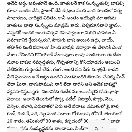
అనేది అర్ధం అవుతూనే ఉంది. జాతులనే కాక సంస్కృతుల్ని భాషల్ని
కూడా అంతం చేసి, హైజాక్‌ చేసే కుట్రలు వలస వాద పాలనలో సర్వ
సాధారణం, చారిత్రక విదితం. కానీ అంతం అయ్యేది మా ఆదిమ
జాతులు భాషా సంస్కృలు మాత్రమే కాదు. విశ్వమానవాళి జ్ఞానం.
ఎప్పటికీ అందక అంతుచిక్కని రహస్యాలుగా మిగిలి పోవటం ఏ
సమాజానికి శ్రేయస్కరం?. పొరుగు భాష అయిన ఉర్దు, చాయ్‌,
తహశీల్‌ వంటి పదాలతో హిందీ భాషకు తద్వారా ఈ దేశానికి ఎంతో
మేలు చేసిందని కొనియాడే మేధావులు భాషా పండితులు ఈ దేశం
మూల భాషల సమృద్ధతను, గొప్పతనాన్ని కొనియాడడం అటుంచి
నేటివరకు గుర్తించనే లేదు. గంగ : అంటే నది పేరు మాత్రమే కాదని
నీటి ప్రవాహం అనే అర్ధం ఉందని ఎంతమందికి తెలుసు. చేపల్ని మీన్‌
లేదా మీనా, నాగుపాముని నాగ్‌ లేదా నాగిని అని అనేక భాషల్లో
వ్యవహరిస్తున్నారు. నిజానికిది ఈదేశ మూలవాసీలైన కోయభాషా
పదాలు. అలానే తెలుగులో పొట్ట, పటేల్‌, పట్వారీ, పొద్దు, నెల,
వెన్నెల, తళారీ, ఏరువాకలో ఏరు అనే పదాలు తమిళంలో కై, కాల్‌,
కండ్‌, కుడిచే, వర, నల్ల వంటి పదాలు కోయభాష లోనివే. తెలుగులో
20 శాతం, తమిళంలో 30 శాతం, కన్నడంలో 80 శాతం కోయభాషా
పదాలతోను సంమృద్ధతను పొందాయి. సింప్‌ా
సింహం,