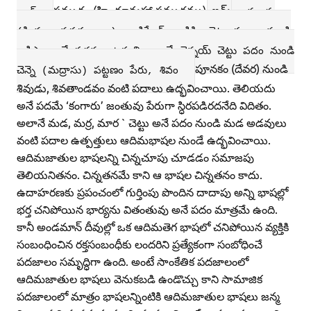
సముద్రం (హిందూమహా సముద్రము), ఇమ్‌
ఇంద్‌
మంచు
(హిమాలయపర్వతాలు), ఒడిస్సేల్‌, ఒడిస్సి చెట్టు పదాల నుండి
ఒడిస్సా అనే పదము ఉత్పత్తి అలానే చెన్నయ్‌ చెట్టు పదం నుండి
పూనకం (దేవర) నుండి
చెన్నె (మద్రాసు) పట్టణం పేరు, శివం
శివుడు, శివతాండవం వంటి పదాలు ఉద్భవించాయి. తెలియదు
అనే పదమే ‘కంగారు’ జంతువు పేరుగా స్ధిరపడిరదనేది విదితం.
అలానే మడ, మర్ర, మార ` చెట్టు అనే పదం నుండి మడ అడవులు
వంటి పదాల ఉత్పత్తులు ఆదిమభాషల నుండే ఉద్భవించాయి.
ఆదిమజాతుల భాషలన్ని చిన్నచూపు చూడడం సమాజపు
తెలియనితనం. చిన్నతనమే కాని ఆ భాషల చిన్నతనం కాదు.
ఉదాహరణకు ప్రపంచంలో గుర్తింపు పొందిన దాదాపు అన్ని భాషల్లో
భర్త చనిపోయిన భార్యను వితంతువు అనే పదం మాత్రమే ఉంది.
కానీ అండమాన్‌ దీవుల్లో ఒక ఆదిమతెగ భాషలో చనిపోయిన వ్యక్తికి
సంబంధించిన రక్తసంబంధీకు లందరిని ప్రత్యేకంగా సంబోధించే
పదజాలం సమృద్ధిగా ఉంది. అంటే సాంకేతిక పదజాలంలో
ఆదిమజాతుల భాషలు వెనుకబడి ఉండొచ్చు కాని సామాజిక
పదజాలంలో మాత్రం భాషలన్నింటికి ఆదిమజాతుల భాషలు జన్మ