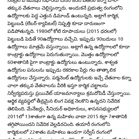
తక్కువ వేతనాలు చెల్లిస్తున్నారు. అందుకనే ప్రభుత్వ రంగంలోని
ఉద్యోగాలకు పెద్ద ఎత్తున డిమాండ్‌ ఉంటున్నది. అట్లాగే కార్మిక,
పెట్టుబడి (లేబర్‌-క్యాపిటల్‌) నిష్పత్తి కూడా దారుణంగా
పడిపోతున్నది. 1980లో కోటి రూపాయలు (2015 ధరలలో)
పెట్టుబడి పెడితే 90ఉద్యోగాలు వచ్చేవి. ఇప్పుడు 90బదులు 10
ఉద్యోగాలు మాత్రమే వస్తున్నాయి. అట్లాగే ఉన్న ఉద్యోగాలలో కూడా
కాంట్రాక్టు ఉద్యోగాలు పెరుగుతున్నాయి. మొత్తం ఉద్యోగాలలో
60శాతానికి పైగా కాంట్రాక్టు ఉద్యోగులు ఉంటున్నారు. శాశ్వత
ఉద్యోగుల పనులను ఇప్పుడు రకరకాల పేర్లు గల తాత్కాలిక
ఉద్యోగులు చేస్తున్నారు. పర్మనెంట్‌ ఉద్యోగులకు ఇచ్చే వేతనాల కన్నా
చాలా తక్కువ వేతనాలను వీరికి ఇస్తూ కార్మిక చట్టాలను
నిర్వీర్యపరుస్తు ప్రయివేట్‌ యాజమాన్యాలు శ్రమదోపిడీ చేస్తున్నాయి.
ఆర్థిక వ్యవస్థలో తీవ్రమైన లింగ వివక్ష నెలకొని ఉన్నదని నివేదిక
తెలిపింది. మేనేజర్లు, సీనియర్‌ అధికారులు, శాసనసభ్యులలో
2011లో 13శాతంగా ఉన్న మహిళల వాటా 2015 కల్లా 7శాతానికి
తగ్గిపోయిందని నివేదిక వెల్లడిరచింది. తయారీ రంగంలోని
కార్మికులలో 22శాతం మహిళలు ఉండగా సర్వీస్‌ రంగంలో