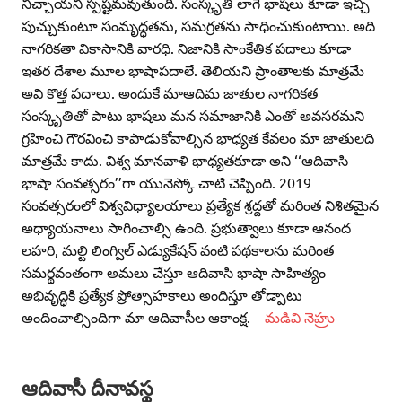
నిచ్చాయని స్పష్టమవుతుంది. సంస్కృతి లాగే భాషలు కూడా ఇచ్చి
పుచ్చుకుంటూ సంమృద్ధతను, సమగ్రతను సాధించుకుంటాయి. అది
నాగరికతా వికాసానికి వారధి. నిజానికి సాంకేతిక పదాలు కూడా
ఇతర దేశాల మూల భాషాపదాలే. తెలియని ప్రాంతాలకు మాత్రమే
అవి కొత్త పదాలు. అందుకే మాఆదిమ జాతుల నాగరికత
సంస్కృతితో పాటు భాషలు మన సమాజానికి ఎంతో అవసరమని
గ్రహించి గౌరవించి కాపాడుకోవాల్సిన భాధ్యత కేవలం మా జాతులది
మాత్రమే కాదు. విశ్వ మానవాళి భాధ్యతకూడా అని ‘‘ఆదివాసి
భాషా సంవత్సరం’’గా యునెస్కో చాటి చెప్పింది. 2019
సంవత్సరంలో విశ్వవిధ్యాలయాలు ప్రత్యేక శ్రద్దతో మరింత నిశితమైన
అధ్యాయనాలు సాగించాల్సి ఉంది. ప్రభుత్వాలు కూడా ఆనంద
లహరి, మల్టి లింగ్విల్‌ ఎడ్యుకేషన్‌ వంటి పథకాలను మరింత
సమర్థవంతంగా అమలు చేస్తూ ఆదివాసి భాషా సాహిత్యం
అభివృద్ధికి ప్రత్యేక ప్రోత్సాహకాలు అందిస్తూ తోడ్పాటు
అందించాల్సిందిగా మా ఆదివాసీల ఆకాంక్ష.
– మడివి నెహ్రు
ఆదివాసీ దీనావస్థ