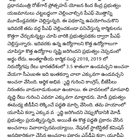
ప్రధానమంత్రి రోజ్‌గార్‌ ప్రోత్సహన్‌ యోజన కింద కేంద్ర ప్రభుత్వం
యజమానులు చట్టబద్ధంగా చెల్లించాల్సిన పీఎఫ్‌ మొత్తాన్ని
మూడేండ్లవరకూ చెల్లిస్తున్నది. ఈ పథకాన్ని ఉపయోగించుకొని
ఇదివరకే తమ వద్ద పీఎఫ్‌ చెల్లించకుండా పనిచేస్తున్న కార్మికులను
కొత్తగా చేర్చుకున్నట్టు చూపి వారికి ప్రభుత్వపథకం ద్వారా పీఎఫ్‌
చెల్లిస్తున్నారు. ఇదివరకు ఉన్న ఉద్యోగాలని కొత్త ఉద్యోగాలుగా
చూపిస్తూ కొత్త ఉద్యోగాల సృష్టి జరిగిందని ప్రభుత్వం చెప్పడంలో
అర్థం లేదు. అంతర్జాతీయ కార్మిక సంస్థ 2018, 2019 లో
నిరుద్యోగపు రేటు భారతదేశంలో 3.5 శాతంగా ఉండవచ్చని అంచనా
వేయగా సీఎంఐఈ ఇది ఇంతకన్నా చాలా ఎక్కువగా ఉండవచ్చని
అంచనా వేసింది. ఆర్థిక అభివ ృద్ధి గురించి కాంగ్రెస్‌, బీజేపీలు
నిరంతరం వాదులాడుకుంటూ ఉంటాయి. ఈ వాదనలలో మానవాభి
వృద్ధి రేటు గురించి ఎవరూ ఎక్కువగా మాట్లాడరు. మోడీ ప్రభుత్వం
ఈమధ్య జీడీపీని లెక్కించే పద్ధతి మార్చి వేసింది. తమ హయాంలో
యూపీఏ కన్నా ఎక్కువ వ ృద్ధి జరిగిందని చెప్పుకోడానికి మోడీ
ప్రభుత్వం ప్రయత్నిస్తున్నది. అయితే ఈ కొత్త పద్ధతి ప్రకారం వేసిన
అంచనాలు వివాదాస్పదమయ్యాయి. నేషనల్‌ స్టాటిస్టికల్‌ కమిషన్‌
అనధికారికంగా చేసిన అంచనాల ప్రకారం ఎన్‌డీఏ కన్నా యూపీఏ