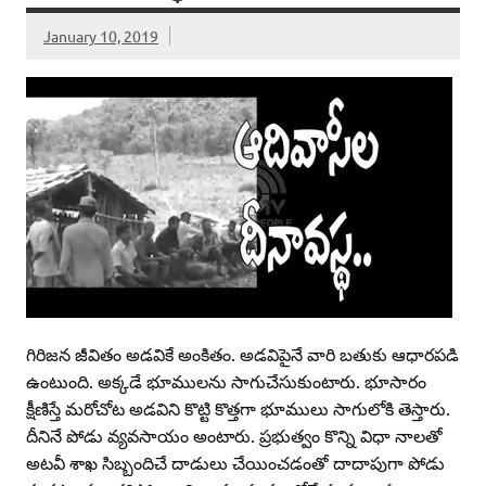
January 10, 2019
గిరిజన జీవితం అడవికే అంకితం. అడవిపైనే వారి బతుకు ఆధారపడి
ఉంటుంది. అక్కడే భూములను సాగుచేసుకుంటారు. భూసారం
క్షీణిస్తే మరోచోట అడవిని కొట్టి కొత్తగా భూములు సాగులోకి తెస్తారు.
దీనినే పోడు వ్యవసాయం అంటారు. ప్రభుత్వం కొన్ని విధా నాలతో
అటవీ శాఖ సిబ్బందిచే దాడులు చేయించడంతో దాదాపుగా పోడు