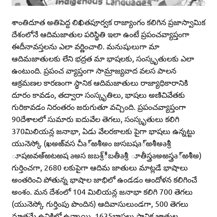
శాంతిదూత అతిపెద్ద లిఖితపూర్వక రాజ్యాంగం కలిగిన ప్రజాస్వామిక
దేశంలోనే ఆదిమజాతుల పరిస్థితి ఇలా ఉంటే ప్రపంచవ్యాప్తంగా
ఈదీనావస్తలను ఎలా వర్ణించాలి. మనుషులుగా మా
ఆదిమజాతులకు లేని భద్రత మా భాషలకు, సంస్కృతులకు ఎలా
ఉంటుంది. ప్రపంచ వ్యాప్తంగా సామ్రాజ్యవాద వలస పాలన
ఆక్రమణల కారణంగా స్థానిక ఆదిమజాతులు రాజ్యాధికారానికి
దూరం కావడం, తద్వారా సంస్కృతిలు, భాషలు అణిచివేతకు
గురికావడం నిరంతరం జరుగుతూ వచ్చింది. ప్రపంచవ్యాప్తంగా
90దేశాలలో సుమారు ఐదువేల తెగలు, సంస్కృతులు కలిగి
370మిలియన్ల జనాభా, ఏడు వేలరకాలకు పైగా భాషలు ఉన్నట్టు
యునెస్కో (ఖఅఱ్‌వస చీa్‌ఱశీఅం జుసబషa్‌ఱశీఅaశ్రీ
ూషఱవఅ్‌ఱటఱష aఅస జబశ్ర్‌ీబతీaశ్రీ ూతీస్త్రaఅఱస్త్రa్‌ఱశీఅ)
గుర్తించగా, 2680 లకుపైగా ఆదిమ జాతులు మాట్లడే భాషాలు
అంతరించి పోతున్న భాషాల జాభిలో ఉండడం ఆందోళన కలిగించే
అంశం. మన దేశంలో 104 మిలియన్ల జనాభా కలిగి 700 తెగలు
(యునెస్కో గుర్తింపు పొందిన) ఆదివాసులుండగా, 500 తెగలు
మాత్రమే ఉనికిలో ఉన్నాయి. 1635భాషలు స్థానిక జాతుల