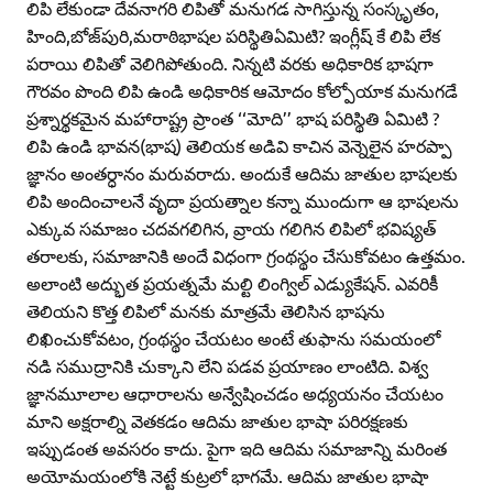
లిపి లేకుండా దేవనాగరి లిపితో మనుగడ సాగిస్తున్న సంస్కృతం,
హింది,బోజ్‌పురి,మరాఠిభాషల పరిస్థితిఏమిటి? ఇంగ్లీష్‌ కే లిపి లేక
పరాయి లిపితో వెలిగిపోతుంది. నిన్నటి వరకు అధికారిక భాషగా
గౌరవం పొంది లిపి ఉండి అధికారిక ఆమోదం కోల్పోయాక మనుగడే
ప్రశ్నార్థకమైన మహారాష్ట్ర ప్రాంత ‘‘మోది’’ భాష పరిస్థితి ఏమిటి ?
లిపి ఉండి భావన(భాష) తెలియక అడివి కాచిన వెన్నెలైన హరప్పా
జ్ఞానం అంతర్ధానం మరువరాదు. అందుకే ఆదిమ జాతుల భాషలకు
లిపి అందించాలనే వృదా ప్రయత్నాల కన్నా ముందుగా ఆ భాషలను
ఎక్కువ సమాజం చదవగలిగిన, వ్రాయ గలిగిన లిపిలో భవిష్యత్‌
తరాలకు, సమాజానికి అందే విధంగా గ్రంథస్థం చేసుకోవటం ఉత్తమం.
అలాంటి అద్భుత ప్రయత్నమే మల్టి లింగ్విల్‌ ఎడ్యుకేషన్‌. ఎవరికీ
తెలియని కొత్త లిపిలో మనకు మాత్రమే తెలిసిన భాషను
లిఖించుకోవటం, గ్రంథస్థం చేయటం అంటే తుఫాను సమయంలో
నడి సముద్రానికి చుక్కాని లేని పడవ ప్రయాణం లాంటిది. విశ్వ
జ్ఞానమూలాల ఆధారాలను అన్వేషించడం అధ్యయనం చేయటం
మాని అక్షరాల్ని వెతకడం ఆదిమ జాతుల భాషా పరిరక్షణకు
ఇప్పుడంత అవసరం కాదు. పైగా ఇది ఆదిమ సమాజాన్ని మరింత
అయోమయంలోకి నెట్టే కుట్రలో భాగమే. ఆదిమ జాతుల భాషా