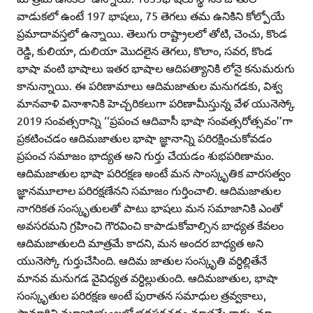
వాడుకలో ఉంటే 197 భాషలు, 75 తెగలు తమ ఉనికిని కోల్పోయే
ప్రమాదావస్తలో ఉన్నాయి. తెలుగు రాష్ట్రాలలో తోటి, చెంచు, కొండ
రెడ్డి, కులియా, దులియా మొదలైన తెగలు, కొలాం, సవర, కొండ
భాషా వంటి భాషాలు ఇతర భాషాల ఆదిపత్యానికి లోనై కనుమరుగు
కానున్నాయి. ఈ పరిణామాలు ఆదిమజాతుల మనుగడకు, విశ్వ
మానవాళి వినాశానికి హెచ్చరికలుగా పరిణామీస్తున్న వేళ యునెస్కో
2019 సంవత్సరాన్ని ‘‘ప్రపంచ ఆదివాసీ భాషా సంవత్సరోత్సవం’’గా
ప్రకటించడం ఆదిమజాతుల భాషా జ్ఞానాన్ని పరిరక్షించుకోవడం
ప్రపంచ సమాజం భాద్యత అని గుర్తు చేయడం శుభపరిణామం.
ఆదిమజాతుల భాషా పరిరక్షణ అంటే మన సాంస్కృతిక వారసత్వం
జ్ఞానమూలాల పరిరక్షణేనని సమాజం గుర్తించాలి. ఆదిమజాతుల
నాగరికత సంస్కృతులతో పాటు భాషలు మన సమాజానికి ఎంతో
అవసరమని గ్రహించి గౌరవించి కాపాడుకోవాల్సిన బాధ్యత కేవలం
ఆదిమజాతులది మాత్రమే కాదని, మన అందర బాధ్యత అని
యునెస్కో గుర్తుచేసింది. ఆదిమ జాతుల సంస్కృతి వర్ధిల్లితేనే
మానవ మనుగడ వైవిధ్యత వర్ధిల్లుతుంది. ఆదిమజాతుల, భాషా
సంస్కృతుల పరిరక్షణ అంటే పురాతన సమాధుల త్రవ్వకాలు,
సామాగ్రిని మ్యూజియంలలో భద్రపరచడం మాత్రమే కాదు. మా