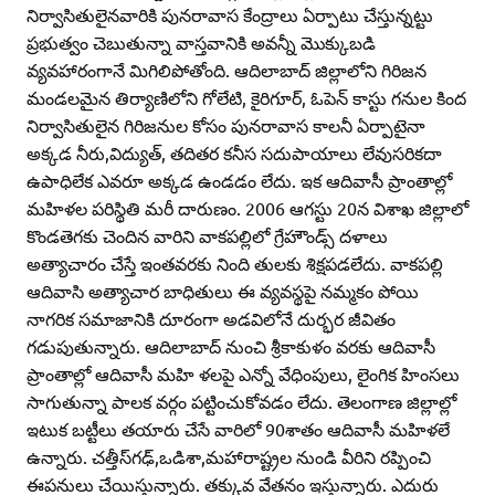
నిర్వాసితులైనవారికి పునరావాస కేంద్రాలు ఏర్పాటు చేస్తున్నట్టు
ప్రభుత్వం చెబుతున్నా వాస్తవానికి అవన్నీ మొక్కుబడి
వ్యవహారంగానే మిగిలిపోతోంది. ఆదిలాబాద్‌ జిల్లాలోని గిరిజన
మండలమైన తిర్యాణిలోని గోలేటి, కైరిగూర్‌, ఓపెన్‌ కాస్టు గనుల కింద
నిర్వాసితులైన గిరిజనుల కోసం పునరావాస కాలనీ ఏర్పాటైనా
అక్కడ నీరు,విద్యుత్‌, తదితర కనీస సదుపాయాలు లేవుసరికదా
ఉపాధిలేక ఎవరూ అక్కడ ఉండడం లేదు. ఇక ఆదివాసీ ప్రాంతాల్లో
మహిళల పరిస్థితి మరీ దారుణం. 2006 ఆగస్టు 20న విశాఖ జిల్లాలో
కొండతెగకు చెందిన వారిని వాకపల్లిలో గ్రేహౌండ్స్‌ దళాలు
అత్యాచారం చేస్తే ఇంతవరకు నింది తులకు శిక్షపడలేదు. వాకపల్లి
ఆదివాసి అత్యాచార బాధితులు ఈ వ్యవస్థపై నమ్మకం పోయి
నాగరిక సమాజానికి దూరంగా అడవిలోనే దుర్భర జీవితం
గడుపుతున్నారు. ఆదిలాబాద్‌ నుంచి శ్రీకాకుళం వరకు ఆదివాసీ
ప్రాంతాల్లో ఆదివాసీ మహి ళలపై ఎన్నో వేధింపులు, లైంగిక హింసలు
సాగుతున్నా పాలక వర్గం పట్టించుకోవడం లేదు. తెలంగాణ జిల్లాల్లో
ఇటుక బట్టీలు తయారు చేసే వారిలో 90శాతం ఆదివాసీ మహిళలే
ఉన్నారు. చత్తీస్‌గఢ్‌,ఒడిశా,మహారాష్ట్రల నుండి వీరిని రప్పించి
ఈపనులు చేయిస్తున్నారు. తక్కువ వేతనం ఇస్తున్నారు. ఎదురు