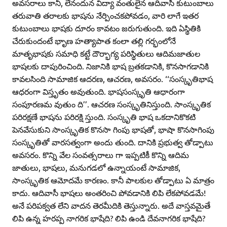
అవసరాలు కానీ, లేనందున విద్యా వంతులైన ఆదివాసీ కుటుంబాలు
తరువాతి తరాలకు భాషను నేర్పించకపోవడం, వారి లాగే ఇతర
కుటుంబాలు భాషకు దూరం కావటం జరుగుతుంది. ఇది ఏస్థితికి
చేరుకుందంటే భృాణ హత్యాపాత కంలా తల్లి గర్భంలోనే
మాతృభాషకు సమాధి కట్టే దౌర్భాగ్య పరిస్థితులు ఆదిమజాతుల
భాషలకు దాపురించింది. నిజానికి భాష బ్రతకడానికి, కొనసాగడానికి
కావలసింది సామాజిక ఆదరణ, ఆచరణ, అవసరం. ‘‘సంస్కృతిభాష
ఆధరంగా విస్తృతం అవుతుంది. భాషసంస్కృతి ఆధారంగా
సంపూరణమ వుతుం ది’’. ఆచరణ సంస్కృతినిస్తుంది. సాంస్కృతిక
పరిరక్షణే భాషను పరిరక్షి స్తుంది. సంస్కృతి భాష ఒకదానికొకటి
పెనవేసుకుని సాంస్కృతిక కొనసా గింపు భాషతో, భాషా కొనసాగింపు
సంస్కృతితో వారసత్వంగా అందు తుంది. దానికి ప్రభుత్వ తోడ్పాటు
అవసరం. కొన్ని వేల సంవత్సరాలు గా ఇప్పటికీ కొన్ని ఆదిమ
జాతులు, భాషలు, మనుగడలో ఉన్నాయంటే సామాజిక,
సాంస్కృతిక ఆమోదమే కారణం. కానీ పాలకుల తోడ్పాటు ఏ మాత్రం
కాదు. ఆదివాసీ భాషలు అంతరించి పోవడానికి లిపి లేకపోవడమే!
అనే పరిపక్వత లేని వాదన తెరమీదికి తెస్తున్నారు. అదే వాస్తవమైతే
లిపి ఉన్న హరప్ప నాగరిక భాషేది? లిపి ఉండి దేవనాగరిక భాషేది?