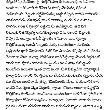
పోట్టపో షించుకొంటున్న గుత్తికోయల కుటుంబాలపై అటవీ శాఖ
దాడులు జరిపివారి గుడెసెలను కూల్చివేయడం, గిరిజన
మహిళలను చెట్టుకు కట్టివేయడం, అడ్డువచ్చిన వారిని లాఠీలతో
చావమోదడం ఈబీభత్సకాండ దాదాపు రెండు గంటలపాటు
సాగడం గిరిజన ప్రజల్లో నెత్తురును ఉడికిస్తోంది. అడవిని
నమ్ముకునిజీవిస్తున్న అడవిపుత్రులపై దమనకాండ విభ్రాంతి
గొల్పింది. లవ్వాల అటవీ ప్రాంతం శనివారం మధ్యాహ్నం
గొత్తికోయలు, అటవీ సిబ్బంది మధ్య రణరంగంగా మారింది.
ఆప్రాంతం ఖాళీ చేయాలని మరోచోట నివాసం కల్పిస్తా మని రెండు
నెలలుగా చెబు తున్నా నోటీసులు జారీచేస్తున్నా మొండి కెత్తడంతో
దాడులకు పూను కోవలసి వచ్చిందని అటవీశాఖ సమర్థించు
కుంటోంది.అయినా ఇంత దారుణంగా మూకుమ్మడిగా దౌర్జన్యానికి
పాల్పడడం వారిని నిరాశ్రయులు చేయడం,పంటలను ధ్వంసం చేయ
డం కేవలం బలదర్పమే తప్ప గిరిజనులకు మేలు చేయడానికి కానే
కాదని విమర్శలు వెల్లు వెత్తుతున్నాయి. కొంతకాలంగా అడవ్ఞల్లోని
గొత్తికోయ గూడేలను అటవీశాఖ బలవంతంగా ఖాళీచేయిస్తోంది.గత
కొన్నాళ్లుగా గోవిందరావుపేట, తాడ్వాయి, ఏటూరు నాగారం ప్రాంతా
ల్లో ఈ విధంగా తరచుగా దాడులు జరుగుతున్నాయి. ఆదాడులన్ని