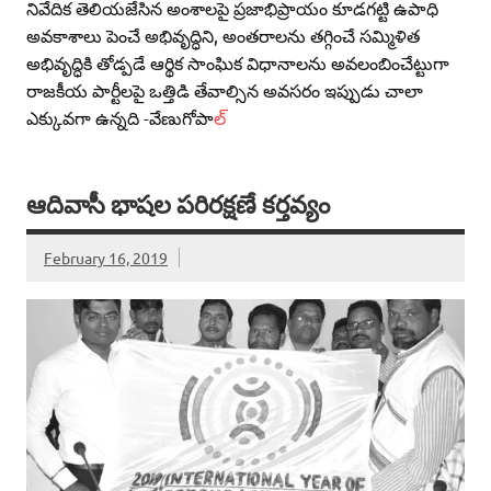
నివేదిక తెలియజేసిన అంశాలపై ప్రజాభిప్రాయం కూడగట్టి ఉపాధి
అవకాశాలు పెంచే అభివృద్ధిని, అంతరాలను తగ్గించే సమ్మిళిత
అభివృద్ధికి తోడ్పడే ఆర్థిక సాంఘిక విధానాలను అవలంబించేట్టుగా
రాజకీయ పార్టీలపై ఒత్తిడి తేవాల్సిన అవసరం ఇప్పుడు చాలా
ఎక్కువగా ఉన్నది -వేణుగోపా
ల్‌
ఆదివాసీ భాషల పరిరక్షణే కర్తవ్యం
February 16, 2019