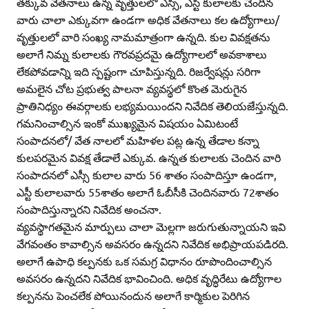
తక్కువ వేతనాలు ఉన్న వృత్తులలో ఎస్సీ, ఎస్టీ కులాలకు చెందిన
వారు చాలా ఎక్కువగా ఉండగా అధిక వేతనాలు కల ఉద్యోగాలు/
వృత్తులలో వారి సంఖ్య నామమాత్రంగా ఉన్నది. కుల వివక్షతను
అలాగే నిమ్న కులాలకు గౌరవప్రదమై ఉద్యోగాలలో అవకాశాలు
లేకపోవడాన్ని ఇది స్పష్టంగా చూపిస్తున్నది. రిజర్వేషన్లు సరిగా
అమలైన చోట ప్రభుత్వ పాలనా వ్యవస్థలో కొంత మెరుగైన
ప్రాతినిధ్యం ఈవర్గాలకు లభ్యమయిందని నివేదిక తెలియజేస్తున్నది.
గమనించాల్సిన ఇంకో ముఖ్యమైన విషయం ఏమిటంటే
సంపాదనలో/ వేత నాలలో మహిళల పట్ల ఉన్న తేడాల కన్నా
కులపరమైన వివక్ష తేడాలే ఎక్కువ. ఉన్నత కులాలకు చెందిన వారి
సంపాదనలో ఎస్సీ కులాల వారు 56 శాతం సంపాదిస్తూ ఉండగా,
ఎస్టీ కులాలవారు 55శాతం అలాగే ఓబీసీకి చెందినవారు 72శాతం
సంపాదిస్తున్నారని నివేదిక అంచనా.
వ్యవస్థాగతమైన మార్పులు చాలా మెల్లగా జరుగుతున్నాయని ఇవి
వేగవంతం కావాల్సిన అవసరం ఉన్నదని నివేదిక అభిప్రాయపడిరది.
అలాగే ఉపాధి కల్పనకు ఒక సమగ్ర విధానం రూపొందించాల్సిన
అవసరం ఉన్నదని నివేదిక భావించింది. అధిక వృద్ధిరేటు ఉద్యోగాల
కల్పనను పెంచలేక పోయినందున అలాగే కార్మికుల పెరిగిన