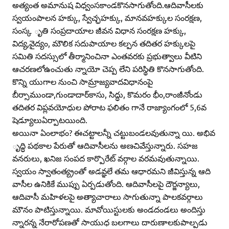
అత్యంత అమానుష విధ్వంసకాండకొనసాగుతోంది.ఆదివాసీలకు
స్వయంపాలన హక్కు, స్వేచ్ఛహక్కు, మానవహక్కుల సంరక్షణ,
సంస్క ృతి సంప్రదాయాల జీవన విధాన సంరక్షణ హక్కు,
విద్య,వైద్యం, మౌలిక సదుపాయాల కల్పన తదితర హక్కులపై
సమితి సదస్సులో తీర్మానించినా ఎంతవరకు ప్రభుత్వాలు వీటిని
ఆచరణలోఉంచుతు న్నాయో చెప్ప లేని పరిస్థితి కొనసాగుతోంది.
కొన్ని యుగాల నుంచి సామ్రాజ్యవాదవిధానంపై
బీర్సాముండా,గుండాదార్‌కాసు, సిద్ధు, కొమరం భీం,రాంజీనోండు
తదితర విప్లవయోధుల పోరాట ఫలితం గానే రాజ్యాంగంలో 5,6వ
షెడ్యూలుఏర్పాటయింది.
అయినా ఏంలాభం? ఈచట్టాలన్నీ చట్టుబండలవుతున్నా యి. అభివ
ృద్ధి పథకాల పేరుతో ఆదివాసీలను అణచివేస్తున్నారు. సహజ
వనరులు, ఖనిజ సంపద కార్పొరేట్‌ వర్గాల వరమవుతున్నాయి.
స్వయం స్వాతంత్య్రంతో అడవ్ఞలే తమ ఆధారమని జీవిస్తున్న ఆది
వాసీల ఉనికికే ముప్పు ఏర్పడుతోంది. ఆదివాసీలపై దౌర్జన్యాలు,
ఆదివాసీ మహిళలపై అత్యాచారాలు సాగుతున్నా పాలకవర్గాలు
మౌనం పాటిస్తున్నాయి. మావోయిస్టులకు అండదండలు అందిస్తు
న్నారన్న నేరారోపణతో సాయుధ బలగాలు దారుణాలకుపాల్పడు