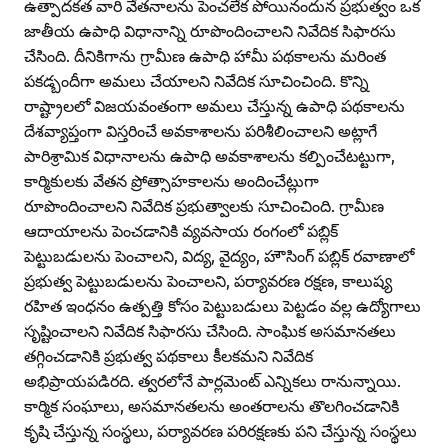
ఉత్పాదకత వారి వేతనాలను పెంచలేక పోయినందున ప్రభుత్వం ఒక
జాతీయ ఉపాధి విధానాన్ని రూపొందించాలని నివేదిక సిఫారసు
చేసింది. దీనికిగాను గ్రామీణ ఉపాధి హామీ పథకాలను మరింత
పకడ్బందీగా అమలు చేయాలని నివేదిక సూచించింది. కొన్ని
రాష్ట్రాలలో విజయవంతంగా అమలు చేస్తున్న ఉపాధి పథకాలను
దేశవ్యాప్తంగా విస్తరించే అవకాశాలను పరిశీలించాలని అట్లాగే
పారిశ్రామిక విధానాలను ఉపాధి అవకాశాలను కల్పించేటట్టుగా,
కార్మికులకు వేతన ప్రోత్సాహకాలను అందించేట్లుగా
రూపొందించాలని నివేదిక ప్రభుత్వాలకు సూచించింది. గ్రామీణ
ఆదాయాలను పెంచడానికి వ్యవసాయ రంగంలో పబ్లిక్‌
పెట్టుబడులను పెంచాలని, విద్య, వైద్యం, హౌసింగ్‌ పబ్లిక్‌ రవాణాలో
ప్రభుత్వ పెట్టుబడులను పెంచాలని, పర్యావరణ రక్షణ, కాలుష్య
రహిత ఇంధనం ఉత్పత్తి కోసం పెట్టుబడులు పెట్టడం వల్ల ఉద్యోగాలు
సృష్టించాలని నివేదిక సిఫారసు చేసింది. సాంఘిక అసమానతలు
తగ్గించడానికి ప్రభుత్వ పథకాలు కీలకమని నివేదిక
అభిప్రాయపడిరది. త్వరలోనే పార్లమెంట్‌ ఎన్నికలు రానున్నాయి.
కార్మిక సంఘాలు, అసమానతలను అంతరాలను తొలగించడానికి
కృషి చేస్తున్న సంస్థలు, పర్యావరణ పరిరక్షణకు పని చేస్తున్న సంస్థలు