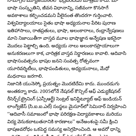
భాషా సంస్కృతిని, జీవన విధానాన్ని, సజీవంగా కొనసాగే
అవకాశాలు కల్పించడమని వీలైనంత తొందరగా గుర్తించాలి.
విశ్వవిద్యాలయాలు సైతం భాషా అధ్యయనాల పేరిట పురాణ
ఇతిహాసాలు, రాతప్రతులు, భాషా, అలంకారాలు, రంధ్రాన్వేషణలు
మాని నిజాయితీగా వాస్తవ మూల భాషాజ్ఞాన అన్వేషణ ఇకనైనా
మొదలు పెట్టాల్సి ఉంది. అధ్యయ నాలు అలంకారప్రాయాలుగా
అనుకరణలుగా కాక, చారిత్రక వాస్తవ నిర్ధారణలు కావాలి. ఆదివాసి
భాషాసంవత్సరం భాషల జనని సంవత్స రోత్సవంగా
యూరివర్శిటీలు, భాషాపండితులు, అధ్యయనాలు, మేధో
మధనాలు జరగాలి.
నిజానికి యునెస్కో ప్రయత్నం మొదటిదేమి కాదు. ముందడుగు
అంతకన్నా కాదు. 2005లోనే నేషనల్‌ కౌన్సిల్‌ ఆఫ్‌ ఎడ్యుకేషనల్‌
రీసెర్చ్‌Êట్రైనింగ్‌ (ఎన్సీఆర్టీ) సెంట్రల్‌ ఇనిస్టిట్యూట్‌ ఆఫ్‌ ఇండియన్‌
లాంగ్వేజేస్‌ (సి.ఐ.ఐ.ఎల్‌) సంస్థలు మైసూర్‌లో సెమినార్‌ నిర్వహించి
‘‘ఆదివాసీ సమాజంలో భాషా పరిరక్షణ-విద్యావకాశాలు మరియు
విద్య వెనుకబాటుతనానికి కారణాలు’’ అనేఅంశంపై సమీ క్షించి
భాషఅవరోధం ఒకపెద్ద సమస్య అనిగ్రహించింది. ఆ అవరో ధాన్ని