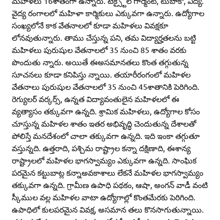
మహిళలు 16శాతంగా ఉన్నారు. టెక్స్టైల్‌ గార్మెంట్‌, టుబాకో, విద్య.
వైద్య రంగాలలో మహిళా కార్మికులు ఎక్కువగా ఉన్నారు. ఉద్యోగాల
సంఖ్యలోనే కాక వేతనాలలో కూడా మహిళలు వివక్షకూ
లోనవుతున్నారు. తాము చేస్తున్న పని, తమ విద్యార్హతలను బట్టి
మహిళలు పురుషుల వేతనాలలో 35 నుంచి 85 శాతం వరకు
పొందుతు న్నారు. అయితే ఈఅసమానతలు కొంత తగ్గుతున్న
సూచనలు కూడా కనిపిస్తు న్నాయి. తయారీరంగంలో మహిళల
వేతనాలు పురుషుల వేతనాలలో 35 నుంచి 45శాతానికి పెరిగింది.
రెగ్యులర్‌ వర్కర్స్‌, ఉన్నత విద్యావంతులైన మహిళలలో ఈ
వ్యత్యాసం తక్కువగా ఉన్నది. శ్రామిక మహిళలు, ఉద్యోగాల కోసం
చూస్తున్న మహిళల శాతం ఇతర అభివృద్ధి చెందుతున్న దేశాలతో
పోలిస్తే మనదేశంలో చాలా తక్కువగా ఉన్నది. ఇది ఇంకా తగ్గుతూ
వస్తున్నది. ఉత్తరాది, పశ్చిమ రాష్ట్రాల కన్నా దక్షిణాది, ఈశాన్య
రాష్ట్రాలలో మహిళల భాగస్వామ్యం ఎక్కువగా ఉన్నది. సాంఘిక
పరమైన కట్టుబాట్ల కన్నాఅవకాశాలు లేకనే మహిళల భాగస్వామ్యం
తక్కువగా ఉన్నది. గ్రామీణ ఉపాధి పథకం, ఆషా, అంగన్‌ వాడీ వంటి
స్కీముల వల్ల మహిళల వాటా ఉద్యోగాల్లో కొంతమేరకు పెరిగింది.
ఉపాధిలో కులపరమైన వివక్ష, అసమాన తలు కొనసాగుతున్నాయి.