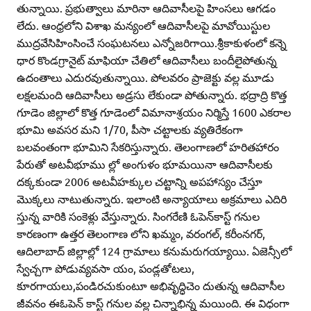
తున్నాయి. ప్రభుత్వాలు మారినా ఆదివాసీలపై హింసలు ఆగడం
లేదు. ఆంధ్రలోని విశాఖ మన్యంలో ఆదివాసీలపై మావోయిస్టుల
ముద్రవేసిహింసించే సంఘటనలు ఎన్నోజరిగాయి.శ్రీకాకుళంలో కన్నె
ధార కొండగ్రానైట్‌ మాఫియా చేతిలో ఆదివాసీలు బందీలైపోతున్న
ఉదంతాలు ఎదురవుతున్నాయి. పోలవరం ప్రాజెక్టు వల్ల మూడు
లక్షలమంది ఆదివాసీలు అడ్రసు లేకుండా పోతున్నారు. భద్రాద్రి కొత్త
గూడెం జిల్లాలో కొత్త గూడెంలో విమానాశ్రయం నిర్మిస్తే 1600 ఎకరాల
భూమి అవసర మని 1/70, పీసా చట్టాలకు వ్యతిరేకంగా
బలవంతంగా భూమిని సేకరిస్తున్నారు. తెలంగాణలో హరితహారం
పేరుతో అటవీభూము ల్లో అంగుళం భూమయినా ఆదివాసీలకు
దక్కకుండా 2006 అటవీహక్కుల చట్టాన్ని అపహాస్యం చేస్తూ
మొక్కలు నాటుతున్నారు. ఇలాంటి అన్యాయాలు అక్రమాలు ఎదిరి
స్తున్న వారికి సంకెళ్లు వేస్తున్నారు. సింగరేణి ఓపెన్‌కాస్ట్‌ గనుల
కారణంగా ఉత్తర తెలంగాణ లోని ఖమ్మం, వరంగల్‌, కరీంనగర్‌,
ఆదిలాబాద్‌ జిల్లాల్లో 124 గ్రామాలు కనుమరుగయ్యాయి. ఏజెన్సీలో
స్వేచ్చగా పోడువ్యవసా యం, పండ్లతోటలు,
కూరగాయలు,పండిరచుకుంటూ అభివృద్ధిచెం దుతున్న ఆదివాసీల
జీవనం ఈఓపెన్‌ కాస్ట్‌ గనుల వల్ల చిన్నాభిన్న మయింది. ఈ విధంగా