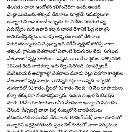
తెలపడం చాలా ఆందోళన కలిగించేదిగా ఉంది. అండర్‌
ఎంప్లాయిమెంట్‌, తక్కువ వేతనాలు మాత్రమే సమస్యలుగా
ఉన్నాయని అనుకుంటే ఇప్పుడు ఈ నివేదిక పెరుగుతున్న
నిరుద్యోగం మరి ఉపాధి కల్పన భారత దేశానికి పెద్ద సవాళ్లని
తెలియజేస్తున్నది. దాదాపు అన్ని రంగాలలో వేతనాలు
పెరుగుతున్నాయని చెప్తున్నా ఇది జీడీపీ వృద్ధితో పోలిస్తే చాలా
తక్కువ. గ్రామీణ వేతనాలలో ఎలాంటి పెరుగుదల లేదు. సగటున
వేతనాలలో వృద్ధి 3శాతంగా ఉన్నది. అయితే కార్మికుల ఉత్పాదకత
30ఏండ్ల కింది నాటికన్నా ఆరు రెట్లు పెరిగింది. సూపర్వైజరీ,
మేనేజరియల్‌ ఉద్యోగాల్లో వేతనాలు మూడు రెట్లు పెరగగా కార్మికుల
వేతనాలలో వృద్ధి మాత్రం ఒకటిన్నర రెట్లుగా ఉన్నది. ఇప్పటికీ
మగవారిలో 82శాతం, స్త్రీలలో 92శాతం నెలకు 10 వేల రూపాయలు
కన్నా తక్కువగా సంపాదిస్తున్నారు. సెవెంత్‌ సెంట్రల్‌ పే కమిషన్‌
నెలకు 18వేల రూపాయలు కనీస వేతనంగా ఇవ్వాలని సిఫారసు
చేసింది. దీన్నిబట్టి చాలా పెద్ద సంఖ్యలోనే భారతీయులు
జీవించడానికి కావలసిన వేతనాలకు (లివింగ్‌ వేజ్‌) చాలా దూరంలో
ఉన్నారని అర్థమైపోతుంది. ప్రయివేట్‌ రంగంలో చాలా పరిశ్రమలు
సెంట్రల్‌ పే కమిషన్‌ సిఫారసు చేసిన కనీస వేతనం కన్నా చాలా