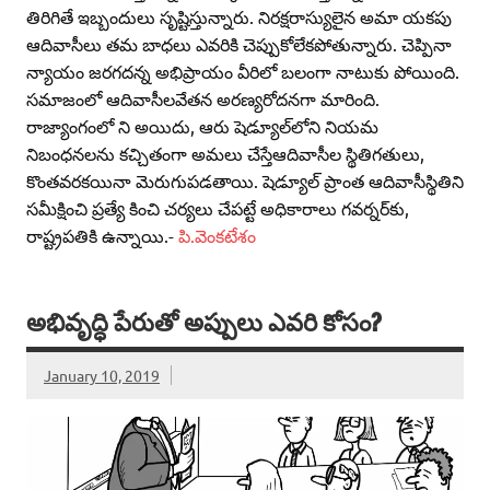
తిరిగితే ఇబ్బందులు సృష్టిస్తున్నారు. నిరక్షరాస్యులైన అమా యకపు
ఆదివాసీలు తమ బాధలు ఎవరికి చెప్పుకోలేకపోతున్నారు. చెప్పినా
న్యాయం జరగదన్న అభిప్రాయం వీరిలో బలంగా నాటుకు పోయింది.
సమాజంలో ఆదివాసీలవేతన అరణ్యరోదనగా మారింది.
రాజ్యాంగంలో ని అయిదు, ఆరు షెడ్యూల్‌లోని నియమ
నిబంధనలను కచ్చితంగా అమలు చేస్తేఆదివాసీల స్థితిగతులు,
కొంతవరకయినా మెరుగుపడతాయి. షెడ్యూల్‌ ప్రాంత ఆదివాసీస్థితిని
సమీక్షించి ప్రత్యే కించి చర్యలు చేపట్టే అధికారాలు గవర్నర్‌కు,
రాష్ట్రపతికి ఉన్నాయి.-
పి.వెంకటేశం
అభివృద్ధి పేరుతో అప్పులు ఎవరి కోసం?
January 10, 2019