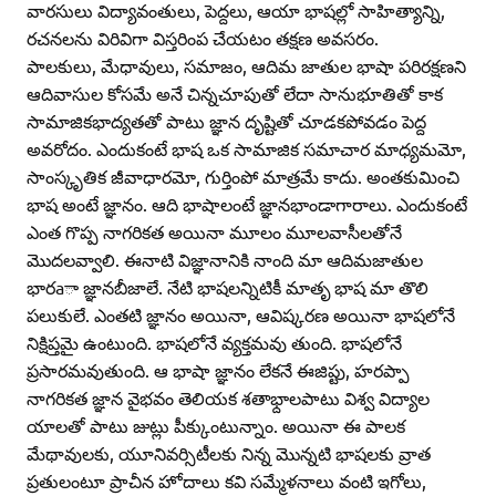
వారసులు విద్యావంతులు, పెద్దలు, ఆయా భాషల్లో సాహిత్యాన్ని,
రచనలను విరివిగా విస్తరింప చేయటం తక్షణ అవసరం.
పాలకులు, మేధావులు, సమాజం, ఆదిమ జాతుల భాషా పరిరక్షణని
ఆదివాసుల కోసమే అనే చిన్నచూపుతో లేదా సానుభూతితో కాక
సామాజికభాద్యతతో పాటు జ్ఞాన దృష్టితో చూడకపోవడం పెద్ద
అవరోదం. ఎందుకంటే భాష ఒక సామాజిక సమాచార మాధ్యమమో,
సాంస్కృతిక జీవాధారమో, గుర్తింపో మాత్రమే కాదు. అంతకుమించి
భాష అంటే జ్ఞానం. ఆది భాషాలంటే జ్ఞానభాండాగారాలు. ఎందుకంటే
ఎంత గొప్ప నాగరికత అయినా మూలం మూలవాసీలతోనే
మొదలవ్వాలి. ఈనాటి విజ్ఞానానికి నాంది మా ఆదిమజాతుల
భారaా జ్ఞానబీజాలే. నేటి భాషలన్నిటికీ మాతృ భాష మా తొలి
పలుకులే. ఎంతటి జ్ఞానం అయినా, ఆవిష్కరణ అయినా భాషలోనే
నిక్షిప్తమై ఉంటుంది. భాషలోనే వ్యక్తమవు తుంది. భాషలోనే
ప్రసారమవుతుంది. ఆ భాషా జ్ఞానం లేకనే ఈజిప్టు, హరప్పా
నాగరికత జ్ఞాన వైభవం తెలియక శతాభ్దాలపాటు విశ్వ విద్యాల
యాలతో పాటు జుట్లు పీక్కుంటున్నాం. అయినా ఈ పాలక
మేథావులకు, యూనివర్సిటీలకు నిన్న మొన్నటి భాషలకు వ్రాత
ప్రతులంటూ ప్రాచీన హోదాలు కవి సమ్మేళనాలు వంటి ఇగోలు,