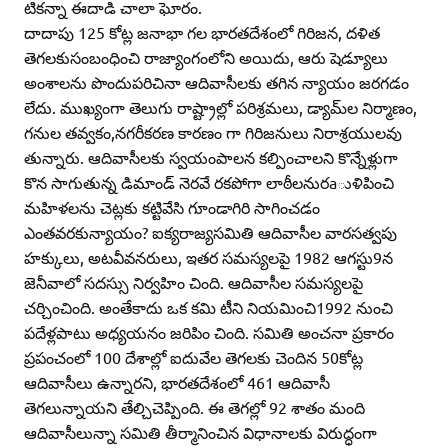
టికన్నా ఈదాడి చాలా ఘోరం.
దాదాపు 125 కోట్ల జనాభా గల భారతదేశంలో గిరిజన, దళిత
తెగలకుసంబంధించి రాజ్యాంగంలోని అయిదు, ఆరు షెడ్యూలు
అంశాలను పొందుపరిచినా ఆదివాసీలకు తగిన న్యాయం జరగడం
లేదు. ముఖ్యంగా తెలుగు రాష్ట్రాల్లో పరిశ్రమలు, డ్యామ్‌ల నిర్మాణం,
గనుల తవ్వకం,నగరీకరణ కారణం గా గిరిజనులు నిరాశ్రయులవు
తున్నారు. ఆదివాసీలకు స్వయంపాలన కల్పించాలని కొన్నేళ్లుగా
కొన సాగుతున్న డిమాండ్‌ నెరవే రకపోగా లాఠీలనురaుళిపించి
మహిళలను చెట్లకు కట్టివేసి గూండాగిరి సాగించడం
ఎంతవరకున్యాయం? ఐక్యరాజ్యసమితి ఆదివాసీల వారసత్వపు
హక్కులు, అటవీవనరులు, ఇతర సమస్యలపై 1982 ఆగస్టు9న
జెనీవాలో సదస్సు నిర్వహిం చింది. ఆదివాసీల సమస్యలపై
చర్చించింది. అంతేకాదు ఒక కమి టీని నియమించి1992 నుంచి
పదేళ్లపాటు అధ్యయనం జరిపిం చింది. సమితి అంచనా ప్రకారం
ప్రపంచంలో 100 దేశాల్లో ఐదువేల తెగలకు చెందిన 50కోట్ల
ఆదివాసీలు ఉన్నారని, భారతదేశంలో 461 ఆదివాసీ
తెగలున్నాయని తేల్చిచెప్పింది. ఈ తెగల్లో 92 శాతం మంది
ఆదివాసీలున్నా సమితి తీర్మానించిన విధానాలకు విరుద్ధంగా