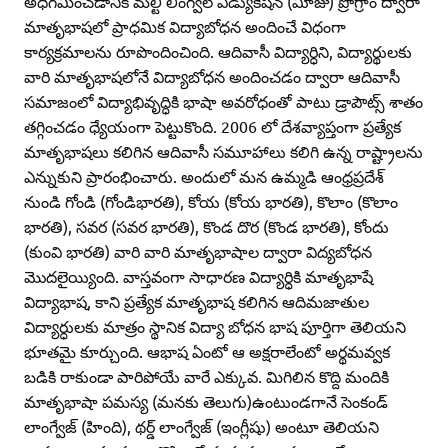
అధిగమించడానికి మల్టీ లింగ్వల్‌ ఎడ్యుకేషన్‌ (వీూజు) ప్రోగ్రాం ద్వారా
మాతృభాషలో ప్రాధమిక విద్యాబోధన అందించే విధంగా
కార్యక్రమాలను రూపొందించింది. ఆదివాసీ విద్యార్ధిని, విద్యార్థులకు
వారి మాతృభాషలోనే విద్యాబోధన అందించడం ద్వారా ఆదివాసీ
సమాజంలో విద్యాభివృద్ధికి భాషా అవరోధంతో పాటు డ్రాపౌట్స్‌ శాతం
తగ్గించడం ధ్యేయంగా పెట్టుకొంది. 2006 లో దేశవ్యాప్తంగా ప్రత్యేక
మాతృభాషలు కలిగిన ఆదివాసీ సమూహాలు కలిగి ఉన్న రాష్ట్రాలను
ఎన్నుకుని ప్రారంభించారు. అందులో మన ఉమ్మడి ఆంధ్రప్రదేశ్‌
నుండి గోండి (గోండిభారతి), కోయ (కోయ భారతి), కొలాం (కొలాం
భారతి), సవర (సవర భారతి), కొండ దొర (కొండ భారతి), కోందు
(కుంవి భారతి) వారి వారి మాతృభాషాల ద్వారా విద్యబోధన
మొదలైయ్యింది. వాస్తవంగా సాధారణ విద్యార్ధికి మాతృభాషే
విద్యాభాష, కాని ప్రత్యేక మాతృభాష కలిగిన ఆదిమజాతుల
విద్యార్ధులకు మాత్రం స్థానిక విద్యా బోధన భాష పూర్తిగా తెలియని
భూతమై కూర్చుంది. ఆభాష ఏంటో ఆ అక్షరాలేంటో అర్థమవ్వక
బడికి రాకుండా పారిపోయే వారే ఎక్కువ. మిగిలిన కొద్ది మందికి
మాతృభాషా పమస్య (మనకు తెలుగు)ఉంటుండగానే సెంకండ్‌
లాంగ్వేజ్‌ (హింది), థర్డ్‌ లాంగ్వేజ్‌ (ఇంగ్లీషు) అంటూ తెలియని