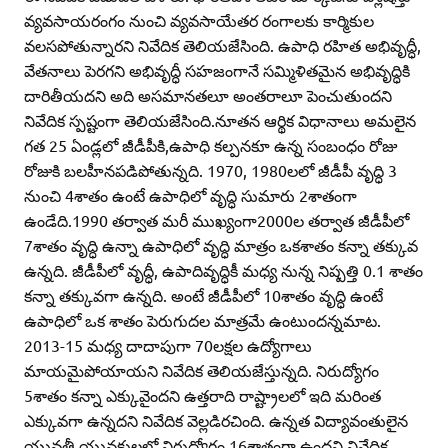
వ్యవసాయరంగం నుంచి వ్యవసాయేతర రంగాలకు కార్మికుల
వలసపోతున్నారని నివేదిక తెలియజేసింది. ఉపాధి రహిత అభివృద్ధీ,
వేతనాలు పెరగని అభివృద్ధీ సహజంగానే సమ్మిళితమైన అభివృద్ధికి
దారితీయదని అది అసమానతలూ అంతరాలూ పెంచుతుందని
నివేదిక స్పష్టంగా తెలియజేసింది.నూతన ఆర్థిక విధానాలు అమలైన
గత 25 ఏండ్లలో జీడీపీకి,ఉపాధి కల్పనకూ ఉన్న సంబంధం రోజు
రోజుకి బలహీనపడిపోతున్నది. 1970, 1980లలో జీడీపీ వృద్ధి 3
నుంచి 4శాతం ఉంటే ఉపాధిలో వృద్ధి సుమారు 2శాతంగా
ఉండేది.1990 తర్వాత మరీ ముఖ్యంగా2000ల తర్వాత జీడీపీలో
7శాతం వృద్ధి ఉన్నా ఉపాధిలో వృద్ధి మాత్రం ఒకశాతం కన్నా తక్కువ
ఉన్నది. జీడీపీలో వృద్ధీ, ఉపాదివృద్ధికీ మధ్య నున్న నిష్పత్తి 0.1 శాతం
కన్నా తక్కువగా ఉన్నది. అంటే జీడీపీలో 10శాతం వృద్ధి ఉంటే
ఉపాధిలో ఒక శాతం పెరుగుదల మాత్రమే ఉంటుందన్నమాట.
2013-15 మధ్య దాదాపుగా 70లక్షల ఉద్యోగాలు
మాయమైపోయాయని నివేదిక తెలియజేస్తున్నది. నిరుద్యోగం
5శాతం కన్నా ఎక్కువైందని ఉత్తరాది రాష్ట్రాలలో ఇది మరింత
ఎక్కువగా ఉన్నదని నివేదిక వెల్లడిరచింది. ఉన్నత విద్యావంతులైన
యువతీ యువకులలో నిరుద్యోగం 16శాతంగా ఉందని నివేదిక