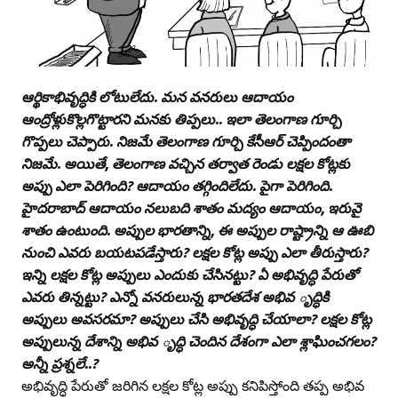
ఆర్థికాభివృద్ధికి లోటులేదు. మన వనరులు ఆదాయం
ఆంద్రోళ్లుకొల్లగొట్టారని మనకు తిప్పలు.. ఇలా తెలంగాణ గూర్చి
గొప్పలు చెప్పారు. నిజమే తెలంగాణ గూర్చి కేసీఆర్‌ చెప్పిందంతా
నిజమే. అయితే, తెలంగాణ వచ్చిన తర్వాత రెండు లక్షల కోట్లకు
అప్పు ఎలా పెరిగింది? ఆదాయం తగ్గిందిలేదు. పైగా పెరిగింది.
హైదరాబాద్‌ ఆదాయం నలుబది శాతం మద్యం ఆదాయం, ఇరువై
శాతం ఉంటుంది. అప్పుల భారతాన్ని, ఈ అప్పుల రాష్ట్రాన్ని ఆ ఊబి
నుంచి ఎవరు బయటపడేస్తారు? లక్షల కోట్ల అప్పు ఎలా తీరుస్తారు?
ఇన్ని లక్షల కోట్ల అప్పులు ఎందుకు చేసినట్టు? ఏ అభివృద్ధి పేరుతో
ఎవరు తిన్నట్టు? ఎన్నో వనరులున్న భారతదేశ అభివ ృద్ధికి
అప్పులు అవసరమా? అప్పులు చేసి అభివృద్ధి చేయాలా? లక్షల కోట్ల
అప్పులున్న దేశాన్ని అభివ ృద్ధి చెందిన దేశంగా ఎలా శ్లాఘించగలం?
అన్నీ ప్రశ్నలే..?
అభివృద్ధి పేరుతో జరిగిన లక్షల కోట్ల అప్పు కనిపిస్తోంది తప్ప అభివ