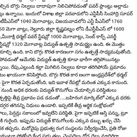
ల్సిన బొగ్గు నిల్వలు దాదాపుగా నిలిచిపోవడంతో పవర్‌ ప్లాంట్లు అల్లాడు
ట్లు ఉన్నాయి. ఇందులో విశాఖ జిల్లా పరవాడలోని ఎన్టీపీసీ సింహాద్రి సూపర్‌
ి వీటీపీఎస్‌లో 1040 మెగావాట్లు, విజయవాడలోని ఎన్టీ పీఎస్‌లో 1760
 మెగా వాట్లు, నెల్లూరు జిల్లా కృష్ణపట్నం లోని డీఎస్టీపీఎస్‌ లో 1600
నాక్షి ధర్మల్‌ పవర్‌ స్టేషన్లో 1000 మెగావాట్లు, సెంబ్‌ కార్ప్‌ ఎనర్జీ
టేషన్లో 1320 మెగావాట్ల విద్యుత్‌ ఉత్పత్తి సామర్ధ్యం ఉంది. ఈ మొత్తం
ి చేయాల్సి ఉంది. కాని బొగ్గు కొరత కారణంగా సగం ఉత్పత్తే సాధ్యమవుతోంది.
ేయక పోవడంతో ఆమేరకు విద్యుత్‌ ఉత్పత్తి కూడా భారీగా తగ్గిపోయినట్లు
్నాయి. రేపు,ఎల్లుండి కల్లా మిగిలిన నిల్వలు కూడా తరిగిపోయే ప్రమాదం
టం ఖాయంగా కనిపిస్తోంది. బొగ్గు కొరత కార ణంగా ఆంధ్రప్రదేశ్‌లో థర్మల్‌
కు పైగా కొరత ఏర్పడుతోంది. ఇది ఇవాళ రేపట్లో మరింత ఎక్కువ కానుంది.
 నుండి అధిక ధరలకు విద్యుత్‌ కొనుగోలు చేయాల్సిన పరిస్ధితులు
్‌ ఉత్పత్తిపై తీవ్ర ప్రభావం పడ డడంతో….బహిరంగ మార్కెట్‌లో ఎక్కువ ధరకు
గ్గర తగినన్ని నిధులు ఉండాలి. ఇప్పటికే తీవ్ర ఆర్థిక సంక్షోభంలో
 పెన్షన్లు సకాలంలో ఇవ్వలేని పరిస్థితి. పైగా ఇప్పటికే ఆస్తి పన్ను, ట్రూ
నికి గురైంది. ఇప్పుడు విద్యుత్‌ కొనుగోలుకు ఎక్కువ డబ్బు ఖర్చు చేసి
ంచక తప్పదు. మరోవైపు ప్రభుత్వ రంగ సంస్థలను నిర్వీర్యంచేసి, ప్రతి రోజు
కుంటూ పోతోంది కేంద్ర ప్రభు త్వం. చెంపదెబ్బ గోడ దెబ్బ మాదిరిగా