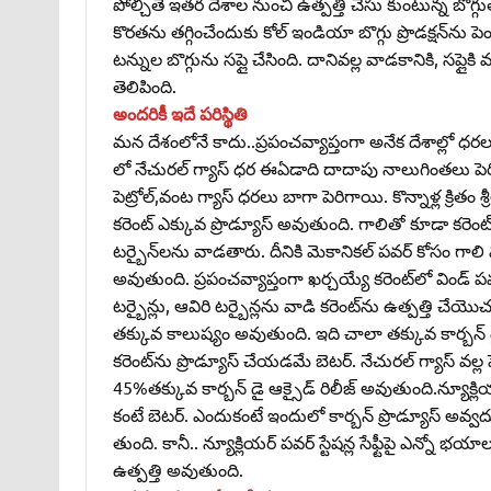
పోల్చితే ఇతర దేశాల నుంచి ఉత్పత్తి చేసు కుంటున్న బొగ్గుతో
కొరతను తగ్గించేందుకు కోల్‌ ఇండియా బొగ్గు ప్రొడక్షన్‌ను 
టన్నుల బొగ్గును సప్లై చేసింది. దానివల్ల వాడకానికి, సప్లైకి
తెలిపింది.
అందరికీ ఇదే పరిస్థితి
మన దేశంలోనే కాదు..ప్రపంచవ్యాప్తంగా అనేక దేశాల్లో ధర
లో నేచురల్‌ గ్యాస్‌ ధర ఈఏడాది దాదాపు నాలుగింతలు పె
పెట్రోల్‌,వంట గ్యాస్‌ ధరలు బాగా పెరిగాయి. కొన్నాళ్ల క్రిత
కరెంట్‌ ఎక్కువ ప్రొడ్యూస్‌ అవుతుంది. గాలితో కూడా కరెంట్‌ 
టర్బైన్‌లను వాడతారు. దీనికి మెకానికల్‌ పవర్‌ కోసం గా
అవుతుంది. ప్రపంచవ్యాప్తంగా ఖర్చయ్యే కరెంట్‌లో విండ్‌ పవర
టర్బైన్లు, ఆవిరి టర్బైన్లను వాడి కరెంట్‌ను ఉత్పత్తి చేయ
తక్కువ కాలుష్యం అవుతుంది. ఇది చాలా తక్కువ కార్బన్‌ డై ఆక్
కరెంట్‌ను ప్రొడ్యూస్‌ చేయడమే బెటర్‌. నేచురల్‌ గ్యాస్‌ 
45%తక్కువ కార్బన్‌ డై ఆక్సైడ్‌ రిలీజ్‌ అవుతుంది.న్యూక్లియర
కంటే బెటర్‌. ఎందుకంటే ఇందులో కార్బన్‌ ప్రొడ్యూస్‌ అవ్వదు.
తుంది. కానీ.. న్యూక్లియర్‌ పవర్‌ స్టేషన్ల సేఫ్టీపై ఎన్
ఉత్పత్తి అవుతుంది.