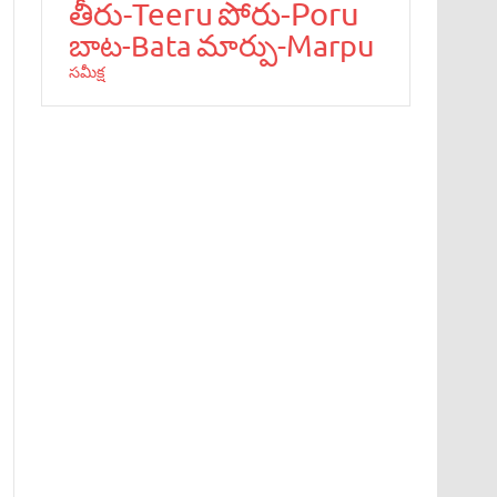
పోరు-Poru
తీరు-Teeru
మార్పు-Marpu
బాట‌-Bata
స‌మీక్ష‌