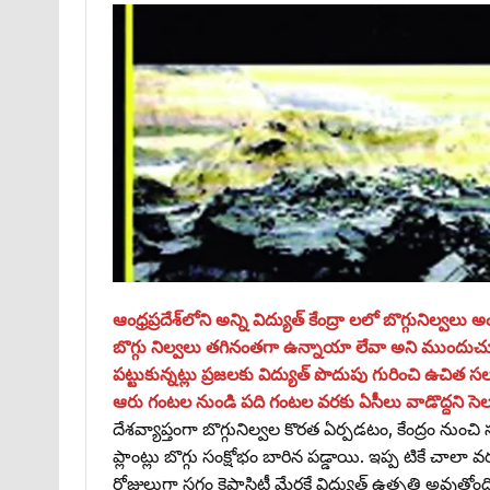
ఆంధ్రప్రదేశ్‌లోని అన్ని విద్యుత్‌ కేంద్రా లలో బొగ్గుని
బొగ్గు నిల్వలు తగినంతగా ఉన్నాయా లేవా అని ముందుచూప
పట్టుకున్నట్లు ప్రజలకు విద్యుత్‌ పొదుపు గురించి ఉచిత
ఆరు గంటల నుండి పది గంటల వరకు ఏసీలు వాడొద్దని సెలవి
దేశవ్యాప్తంగా బొగ్గునిల్వల కొరత ఏర్పడటం, కేంద్రం నుంచ
ప్లాంట్లు బొగ్గు సంక్షోభం బారిన పడ్డాయి. ఇప్ప టికే చాల
రోజులుగా సగం కెపాసిటీ మేరకే విద్యుత్‌ ఉత్పత్తి అవుతోంది