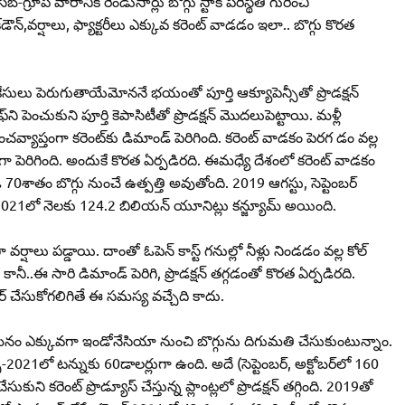
గ్రూప్‌ వారానికి రెండుసార్లు బొగ్గు స్టాక్‌ పరిస్థితి గురించి
న్‌,వర్షాలు, ఫ్యాక్టరీలు ఎక్కువ కరెంట్‌ వాడడం ఇలా.. బొగ్గు కొరత
కరోనా కేసులు పెరుగుతాయేమోననే భయంతో పూర్తి ఆక్యూపెన్సీతో ప్రొడక్షన్‌
‌ని పెంచుకుని పూర్తి కెపాసిటీతో ప్రొడక్షన్‌ మొదలుపెట్టాయి. మళ్లీ
ప్తంగా కరెంట్‌కు డిమాండ్‌ పెరిగింది. కరెంట్‌ వాడకం పెరగ డం వల్ల
ాగా పెరిగింది. అందుకే కొరత ఏర్పడిరది. ఈమధ్యే దేశంలో కరెంట్‌ వాడకం
శాతం బొగ్గు నుంచే ఉత్పత్తి అవుతోంది. 2019 ఆగస్టు, సెప్టెంబర్‌
2021లో నెలకు 124.2 బిలియన్‌ యూనిట్లు కన్జ్యూమ్‌ అయింది.
వర్షాలు పడ్డాయి. దాంతో ఓపెన్‌ కాస్ట్‌ గనుల్లో నీళ్లు నిండడం వల్ల కోల్‌
ానీ..ఈ సారి డిమాండ్‌ పెరిగి, ప్రొడక్షన్‌ తగ్గడంతో కొరత ఏర్పడిరది.
‌ చేసుకోగలిగితే ఈ సమస్య వచ్చేది కాదు.
 మనం ఎక్కువగా ఇండోనేసియా నుంచి బొగ్గును దిగుమతి చేసుకుంటున్నాం.
021లో టన్నుకు 60డాలర్లుగా ఉంది. అదే (సెప్టెంబర్‌, అక్టోబర్‌లో 160
ని కరెంట్‌ ప్రొడ్యూస్‌ చేస్తున్న ప్లాంట్లలో ప్రొడక్షన్‌ తగ్గింది. 2019తో