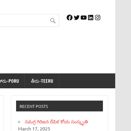
Facebook
Twitter
YouTube
LinkedIn
Instagram
పోరు-PORU
తీరు-TEERU
RECENT POSTS
సమగ్ర గిరిజన దీపిక`కోయ సంస్కృతి
March 17, 2025