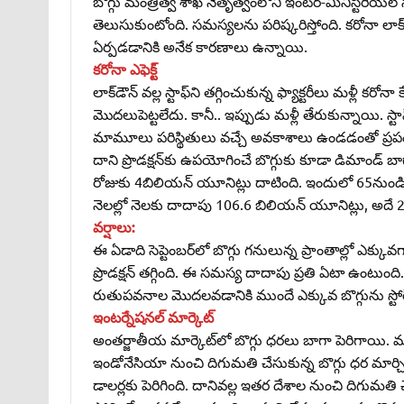
బొగ్గు మంత్రిత్వ శాఖ నేతృత్వంలోని ఇంటర్‌-మినిస్టీరియల్‌ సబ్‌-
తెలుసుకుంటోంది. సమస్యలను పరిష్కరిస్తోంది. కరోనా లాక్‌డౌ
ఏర్పడడానికి అనేక కారణాలు ఉన్నాయి.
కరోనా ఎఫెక్ట్‌
లాక్‌డౌన్‌ వల్ల స్టాఫ్‌ని తగ్గించుకున్న ఫ్యాక్టరీలు మళ్లీ 
మొదలుపెట్టలేదు. కానీ.. ఇప్పుడు మళ్లీ తేరుకున్నాయి. స్టాఫ్
మామూలు పరిస్థితులు వచ్చే అవకాశాలు ఉండడంతో ప్రపంచవ్యా
దాని ప్రొడక్షన్‌కు ఉపయోగించే బొగ్గుకు కూడా డిమాండ్‌ బ
రోజుకు 4బిలియన్‌ యూనిట్లు దాటింది. ఇందులో 65నుండి 70
నెలల్లో నెలకు దాదాపు 106.6 బిలియన్‌ యూనిట్లు, అదే 
వర్షాలు:
ఈ ఏడాది సెప్టెంబర్‌లో బొగ్గు గనులున్న ప్రాంతాల్లో ఎక్కువగా 
ప్రొడక్షన్‌ తగ్గింది. ఈ సమస్య దాదాపు ప్రతి ఏటా ఉంటుంది. క
రుతుపవనాల మొదలవడానికి ముందే ఎక్కువ బొగ్గును స్టోర్
ఇంటర్నేషనల్‌ మార్కెట్‌
అంతర్జాతీయ మార్కెట్‌లో బొగ్గు ధరలు బాగా పెరిగాయి.
ఇండోనేసియా నుంచి దిగుమతి చేసుకున్న బొగ్గు ధర మార్చి-2
డాలర్లకు పెరిగింది. దానివల్ల ఇతర దేశాల నుంచి దిగుమతి చేసుకు