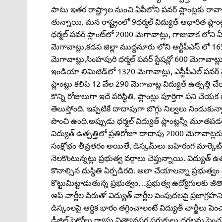
పాటు ఇతర రాష్ట్రాల నుంచి ఏపీలోని పవర్‌ ప్లాంట్లకు రావా
తున్నాయి. మన రాష్ట్రంలో 9ధర్మల్‌ విద్యుత్‌ ఆధారిత ప్లాం
ధర్మల్‌ పవర్‌ ప్లాంట్‌లో 2000 మెగావాట్లు, గాజువాక లోన
మెగావాట్లు,కడప జిల్లా ముద్దనూరు లోని ఆర్టీపీఎస్‌ లో 1650
మెగావాట్లు,సింహపురి ధర్మల్‌ పవర్‌ స్టేషన్లో 600 మెగావాట్లు,మీ
ఇండియా లిమిటెడ్‌లో 1320 మెగావాట్లు, ఎస్జీపీఎల్‌ పవర్‌ స్
ప్లాంట్లు కలిపి 12 వేల 290 మెగావాట్ల విద్యుత్‌ ఉత్పత్త
కొన్ని రోజులుగా ఇదే పరిస్ధితి. ప్లాంట్లు పూర్తిగా పని చ
తెలుస్తోంది. ఇప్పటికే దాదాపుగా బొగ్గు నిల్వలు నిండుకున
పొంచి ఉంది.అప్పుడు ధర్మల్‌ విద్యుత్‌ ప్లాంట్లన్నీ మూతపడ
విద్యుత్‌ ఉత్పత్తిలో ప్రతిరోజూ దాదాపు 2000 మెగావాట్ల
సంక్షోభం తీవ్రతరం అయితే, డిస్కమ్‌లు బహిరంగ మార్కెట్‌
నెలకొంటున్నట్లు ప్రభుత్వ వర్గాలు చెప్తున్నాయి. విద్యుత
కొనాల్సిన దుస్థితి ఏర్పడిరది. అలా చేయాలన్నా ప్రభుత్వం ద
కొట్టుమిట్టాడుతున్న ప్రభుత్వం…ప్రభుత్వ ఉద్యోగులకు జీతాలు,
అప్‌ చార్జీల పేరుతో విద్యుత్‌ చార్జీల పెంపుదలపై ప్రజాగ్రహ
డిస్కంలపై ఆర్థిక భారం తగ్గించాలంటే విద్యుత్‌ చార్జీలు పె
డీజిల్‌,పెట్రోలు,గ్యాసు నిత్యావసర సరుకులు ధరలను పెంచు