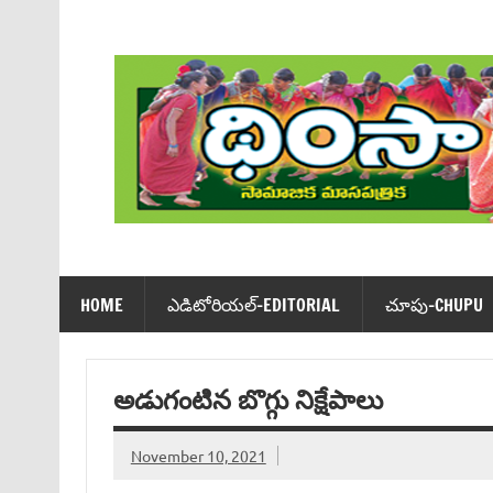
Skip
to
content
Dhimsa Telugu Monthly Magazine
HOME
ఎడిటోరియ‌ల్-EDITORIAL
చూపు-CHUPU
అడుగంటిన బొగ్గు నిక్షేపాలు
November 10, 2021