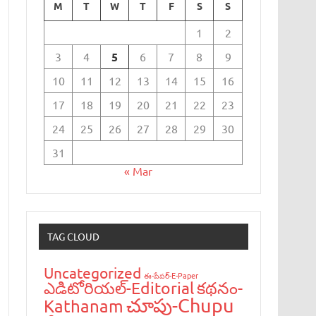
M
T
W
T
F
S
S
1
2
3
4
5
6
7
8
9
10
11
12
13
14
15
16
17
18
19
20
21
22
23
24
25
26
27
28
29
30
31
« Mar
TAG CLOUD
Uncategorized
ఈ-పేప‌ర్-E-Paper
ఎడిటోరియ‌ల్-Editorial
క‌థ‌నం-
చూపు-Chupu
Kathanam