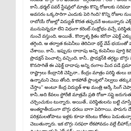
కానీ..థర్మల్‌ పవర్‌ స్టేషన్లలో మాత్రం కొన్ని రోజులకు సర
అవసరం ఒక్కసారిగా ఎందుకు పెరి గింది? కొన్ని రోజుల నుంచ
రాబోయే రోజుల్లో విద్యుత్‌ కొరత తప్పదనే అంటున్నారు ఎక్
మునుపెన్నడూ లేని విధంగా కరెంట్‌ సంక్షోభం వచ్చే పరిస్థి
నుంచే వస్తుంది. అయితే.. కొన్నాళ్ళ క్రితం కరోనా ఎఫెక్ట
తగ్గింది. ఆ తర్వాత కంపెనీలు తెరిచినా థర్డ్‌ వేవ్‌ భయంతో ప
చేశాయి. కానీ.. ఇప్పుడు దాదాపు అన్ని కంపెనీలు పూర్తి కెప
ప్రొడక్షన్‌ పెంచాల్సి వచ్చింది. కానీ.. ప్రొడక్షన్‌కి తగ్గట
కొనసాగితే ఈ ఎఫెక్ట్‌ దాదాపు అన్ని రంగాల మీద పడే ప్రమాదం
రాష్ట్రాలు కేంద్రానికి చెప్పినా.. కేంద్రం మాత్రం పరిస్
ఉన్నామని చెబు తోంది. కాకపోతే ప్లాంట్లలో నిల్వలు తక్కువగ
చేస్తాం’’ అంటూ కేంద్ర విద్యుత్‌ శాఖ మంత్రి ఆర్కే సింగ్
కానీ..అది కేవలం స్టోరేజీ మాత్రమే ప్రతి రోజూ సప్లై జ
చర్చించుకుం టున్నారు. అయితే.. పరిస్థితులను బట్టి చూస్తే
అంతర్జాతీయంగా బొగ్గు ధరలు బాగా పెరిగాయి. పొరుగు దేశం చైన
పరిశ్రమలతోపాటు ఇళ్లకు కూడా కరెంటు కోతలు పెడుతున్నారు
చెబుతున్నారు. ఇక బొగ్గు సరఫరా లేకపోవడం వల్లే బీహార్‌,రాజ
ఉంటున్నాయని ఎక్స్‌పర్ట్స్‌ అంటున్నారు.