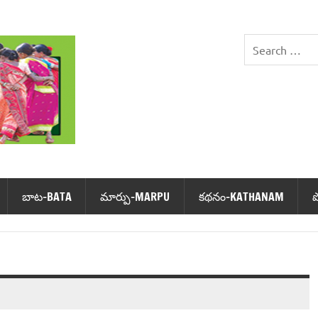
DHIMSA
బాట‌-BATA
మార్పు-MARPU
క‌థ‌నం-KATHANAM