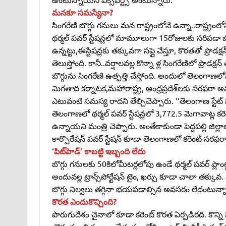
మనకూ సమస్యేనా?
సింగరేణి బొగ్గు గనులు మన రాష్ట్రంలోనే ఉన్నా..రాష్ట్రంలోని థర
థర్మల్‌ పవర్‌ స్టేషన్లలో మామూలుగా 15రోజులకు సరిపడా బొగ్
ఉన్నట్టు,ఈస్టేషన్లకు తక్కువగా సప్లై చేస్తూ, కొరతతో ప్రొడక్షన్
తెలుస్తోంది. కానీ..వర్షాలవల్ల కొన్నా ళ్ల సింగరేణిలో ప్రొడక
బొగ్గును సింగరేణి ఉత్పత్తి చేస్తోంది. అందులో తెలంగాణలోని
మిగతాది కర్నాటక,మహారాష్ట్ర, ఆంధ్రప్రదేశ్‌లకు సరఫరా 
ఎటువంటి సమస్య రాదని తేల్చిచెప్పారు. ‘‘తెలంగాణ స్టేట్‌ ప
తెలంగాణలో థర్మల్‌ పవర్‌ స్టేషన్లలో 3,772.5 మెగావాట్ల కరెం
ఉన్నాయని మంత్రి చెప్పారు. అంతేకాకుండా పెద్దపల్లి జిల్ల
కార్పొరేషన్‌ పవర్‌ స్టేషన్‌ కూడా తెలంగాణలో కరెంట్‌ సరఫ
‘పిట్‌హెడ్‌’ కాబట్టి ఇబ్బంది లేదు
బొగ్గు గనులకు 50కిలోమీటర్లలోపు ఉండే థర్మల్‌ పవర్‌ ప్లాంట
అందువల్ల ట్రాన్స్‌పోర్టేషన్‌ టైం, ఖర్చు కూడా చాలా తక్కువ
బొగ్గు నిల్వలు తగ్గినా భయపడాల్సిన అవసరం లేదంటున్న
కొరత ఎందుకొచ్చింది?
పొరుగుదేశం చైనాలో కూడా కరెంట్‌ కొరత ఏర్పడిరది. కొన్