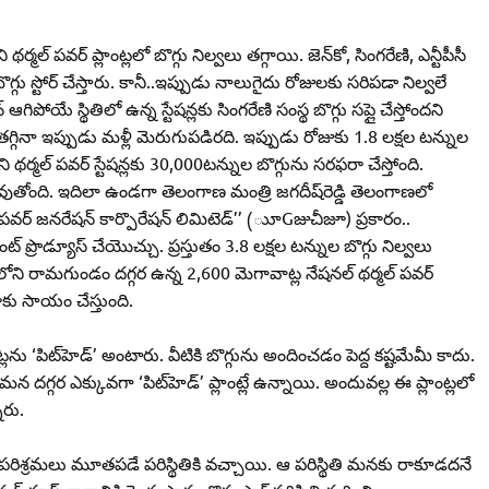
్మల్‌ పవర్‌ ప్లాంట్లలో బొగ్గు నిల్వలు తగ్గాయి. జెన్‌కో, సింగరేణి, ఎన్టీపీసీ
గు స్టోర్‌ చేస్తారు. కానీ..ఇప్పుడు నాలుగైదు రోజులకు సరిపడా నిల్వలే
‌ ఆగిపోయే స్థితిలో ఉన్న స్టేషన్లకు సింగరేణి సంస్థ బొగ్గు సప్లై చేస్తోందని
్షన్‌ తగ్గినా ఇప్పుడు మళ్లీ మెరుగుపడిరది. ఇప్పుడు రోజుకు 1.8 లక్షల టన్నుల
 థర్మల్‌ పవర్‌ స్టేషన్లకు 30,000టన్నుల బొగ్గును సరఫరా చేస్తోంది.
అవుతోంది. ఇదిలా ఉండగా తెలంగాణ మంత్రి జగదీష్‌రెడ్డి తెలంగాణలో
వర్‌ జనరేషన్‌ కార్పొరేషన్‌ లిమిటెడ్‌’’ (ుూGజుచీజూ) ప్రకారం..
ట్‌ ప్రొడ్యూస్‌ చేయొచ్చు. ప్రస్తుతం 3.8 లక్షల టన్నుల బొగ్గు నిల్వలు
ాలోని రామగుండం దగ్గర ఉన్న 2,600 మెగావాట్ల నేషనల్‌ థర్మల్‌ పవర్‌
రాకు సాయం చేస్తుంది.
్లను ‘పిట్‌హెడ్‌’ అంటారు. వీటికి బొగ్గును అందించడం పెద్ద కష్టమేమీ కాదు.
. మన దగ్గర ఎక్కువగా ‘పిట్‌హెడ్‌’ ప్లాంట్లే ఉన్నాయి. అందువల్ల ఈ ప్లాంట్లలో
ారు.
ని పరిశ్రమలు మూతపడే పరిస్థితికి వచ్చాయి. ఆ పరిస్థితి మనకు రాకూడదనే