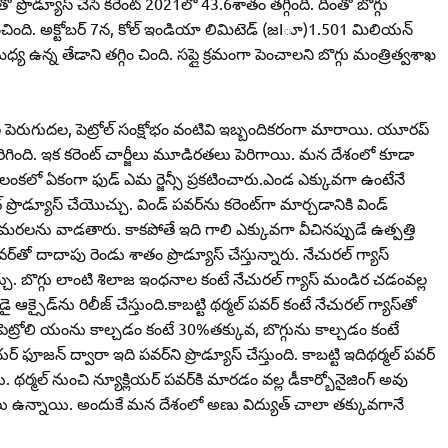
 ప్రొడ్యూస్‌ చేసే కరెంట్‌ 2021లో 43.6శాతం తగ్గింది. దీంతో బొగ్గు
పెంచింది. అక్టోబర్‌ 7న, కోల్‌ ఇండియా లిమిటెడ్‌ (జIూ)1.501 మిలియన్‌
 మధ్య ఉన్న తేడాని తగ్గిం చింది. సప్లై క్రమంగా పెంచాలని బొగ్గు మంత్రిత్వశాఖ
ల పెరుగుదల, పెట్రోల్‌ సంక్షోభం వంటివి ఇబ్బందికరంగా మారాయి. యూరప్‌
రిగింది. ఇక కరెంట్‌ చార్జీలు మూడిరతలు పెరిగాయి. మన దేశంలో కూడా
ం శ్రీలంకలో ఏకంగా ఫుడ్‌ ఎమ ర్జెన్సీ ప్రకటించారు.ఎండ ఎక్కువగా ఉంటేనే
ప్రొడ్యూస్‌ చేయొచ్చు. విండ్‌ పవర్‌ను కరెంట్‌గా మార్చడానికి విండ్‌
లి మరలను వాడతారు. కాకపోతే ఇది గాలి ఎక్కువగా వీచినప్పుడే ఉత్పత్తి
్‌తో దాదాపు రెండు శాతం ప్రొడ్యూస్‌ చేస్తున్నారు. నేచురల్‌ గ్యాస్‌
ొచ్చు. బొగ్గు లాంటి శిలాజ ఇంధనాల కంటే నేచురల్‌ గ్యాస్‌ మండిర చడంవల్ల
సైడ్‌ను రిలీజ్‌ చేస్తుంది.కాబట్టి థర్మల్‌ పవర్‌ కంటే నేచురల్‌ గ్యాస్‌తో
వల్ల పెట్రోలి యంను కాల్చడం కంటే 30%తక్కువ, బొగ్గును కాల్చడం కంటే
్‌ ఫూజన్‌ ద్వారా ఇది పవర్‌ని ప్రొడ్యూస్‌ చేస్తుంది. కాబట్టి ఇదిథర్మల్‌ పవర్‌
 థర్మల్‌ నుంచి న్యూక్లియర్‌ పవర్‌కి మారడం వల్ల డీకార్బోనైజింగ్‌ అవు
నో భయాలు ఉన్నాయి. అందుకే మన దేశంలో అణు విద్యుత్‌ చాలా తక్కువగానే