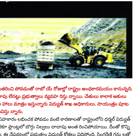
ల్వలు అంతరించి పోవడంతో రాబో యే రోజుల్లో రాష్ట్రం అంధకారమయం కానున్నది.
ు లేనట్లు ప్రభుత్వాలు వ్యవహ రిస్తు న్నాయి. చేతులు కాలాక ఆకులు
 సల హాలు మాత్రం ఇస్తున్నారు విద్యుత్‌ శాఖ అధికారులు. సాయంత్రం పూట
స్తు న్నారు.
ి సహకారం లభించక పోవడం వంటి కారణాలతో రాష్ట్రంలోని ధర్మల్‌ విద్యుత్‌
ా వరకూ ప్లాంట్లలో బొగ్గు నిల్వలు దాదాపు అంత రించిపోయాయి. దీంతో కొన్ని
. ఈ నేపథ్యంలో ప్రభుత్వం విద్యుత్‌ కోతలు విధిస్తోంది. సింగరేణి గను లతో