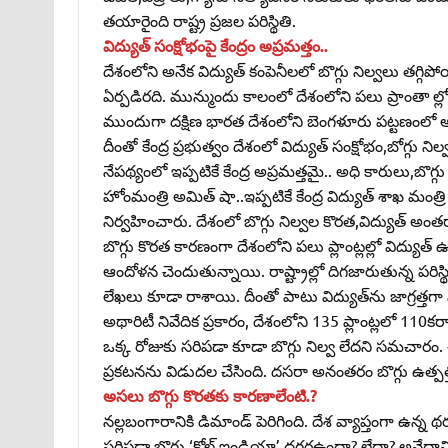
తయారైంది రాష్ట్ర ప్రజల పరిస్థితి.
విద్యుత్‌ సంక్షోభంపై కేంద్రం అప్రమత్తం..
దేశంలోని అనేక విద్యుత్‌ కంపెనీలలో బొగ్గు నిల్వలు తగ్గిపో
ఏర్పడిరది. మున్ముందు కాలంలో దేశంలోని పలు ప్రాంతా ల
ముందుగా దక్షిణ భారత దేశంలోని బెంగళూరు పట్టణంలో
దీంతో కేంద్ర ప్రభుత్వం దేశంలో విద్యుత్‌ సంక్షోభం,బోగ్గు 
నేపథ్యంలో ఇప్పటికే కేంద్ర అప్రమత్తమై.. అధి కారులు,బొగ
హోంమంత్రి అమిత్‌ షా..ఇప్పటికే కేంద్ర విద్యుత్‌ శాఖ మంత్రి 
నిర్వహించారు. దేశంలో బొగ్గు నిల్వల కొరత,విద్యుత్‌ అ
బొగ్గు కొరత కారణంగా దేశంలోని పలు ప్లాంట్లల్లో విద్యుత్‌ 
ఆందోళన చెందుతున్నాయి. రాష్ట్రాల్లో దిగజారుతున్న పరిస్థితుస
లేఖలు కూడా రాశాయి. దీంతో పాటు విద్యుత్‌ను జాగ్రత్తగా వాడ
అథారిటీ నివేదిక ప్రకారం, దేశంలోని 135 ప్లాంట్లలో 110కర్
ఒక్క రోజుకు సరిపడా కూడా బొగ్గు నిల్వ లేదని సమచారం. 
ప్రకటనను విడుదల చేసింది. దసరా అనంతరం బొగ్గు ఉత్పత్
అసలు బొగ్గు కొరతకు కారణాలేంటి.?
నల్లబంగారానికి డిమాండ్‌ పెరిగింది. దేశ వ్యాప్తంగా ఉన్న థర
సరిపడా బొగ్గు ‘కోల్‌ ఇండియా’ దగ్గరఉందా? లేదా? అనేదానిపై