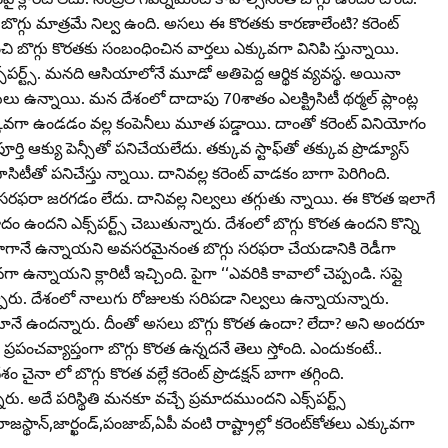
ిపడా బొగ్గు మాత్రమే నిల్వ ఉంది. అసలు ఈ కొరతకు కారణాలేంటి? కరెంట్‌
ి బొగ్గు కొరతకు సంబంధించిన వార్తలు ఎక్కువగా వినిపి స్తున్నాయి.
స్‌పర్ట్స్‌. మనది ఆసియాలోనే మూడో అతిపెద్ద ఆర్థిక వ్యవస్థ. అయినా
తులు ఉన్నాయి. మన దేశంలో దాదాపు 70శాతం ఎలక్ట్రిసిటీ థర్మల్‌ ప్లాంట్ల
్‌ ఎక్కువగా ఉండడం వల్ల కంపెనీలు మూత పడ్డాయి. దాంతో కరెంట్‌ వినియోగం
ూర్తి ఆక్యు పెన్సీతో పనిచేయలేదు. తక్కువ స్టాఫ్‌తో తక్కువ ప్రొడ్యూస్‌
ాసిటీతో పనిచేస్తు న్నాయి. దానివల్ల కరెంట్‌ వాడకం బాగా పెరిగింది.
్టు బొగ్గు సరఫరా జరగడం లేదు. దానివల్ల నిల్వలు తగ్గుతు న్నాయి. ఈ కొరత ఇలాగే
 ఉందని ఎక్స్‌పర్ట్స్‌ చెబుతున్నారు. దేశంలో బొగ్గు కొరత ఉందని కొన్ని
థి తులు బాగానే ఉన్నాయని అవసరమైనంత బొగ్గు సరఫరా చేయడానికి రెడీగా
ా ఉన్నాయని క్లారిటీ ఇచ్చింది. పైగా ‘‘ఎవరికి కావాలో చెప్పండి. సప్లై
‌ చెప్పారు. దేశంలో నాలుగు రోజులకు సరిపడా నిల్వలు ఉన్నాయన్నారు.
రుగుతూనే ఉందన్నారు. దీంతో అసలు బొగ్గు కొరత ఉందా? లేదా? అని అందరూ
 ప్రపంచవ్యాప్తంగా బొగ్గు కొరత ఉన్నదనే తెలు స్తోంది. ఎందుకంటే..
ా లో బొగ్గు కొరత వల్లే కరెంట్‌ ప్రొడక్షన్‌ బాగా తగ్గింది.
. అదే పరిస్థితి మనకూ వచ్చే ప్రమాదముందని ఎక్స్‌పర్ట్స్‌
స్థాన్‌,జార్ఖండ్‌,పంజాబ్‌,ఏపీ వంటి రాష్ట్రాల్లో కరెంట్‌కోతలు ఎక్కువగా