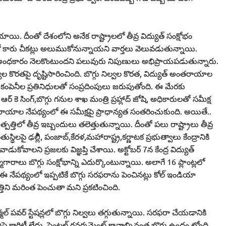
యాయి. దీంతో దేశంలోని అనేక రాష్ట్రాలలో తీవ్ర విద్యుత్‌ సంక్షోభం
్లో కారు చీకట్లు అలుముకోనున్నాయని వార్తలు వెలువడుతున్నాయి.
 అంధకారం నెలకొంటుందని పలువురు నిపుణులు అభిప్రాయపడుతున్నారు.
నిల్వల కొరతపై దృష్టిసారించింది. బొగ్గు నిల్వల కొరత, విద్యుత్‌ అంతరాయాల
్గు కంపెనీల ప్రతినిధులతో సంప్రదింపులు జరుపుతోంది. ఈ మేరకు
ఆర్‌ కె సింగ్‌,బొగ్గు గనుల శాఖ మంత్రి ప్రహ్లాద్‌ జోషి, అధికారులతో సమీక్ష
ంతరాయాల నేపథ్యంలో ఈ సమీక్షపై ప్రాధాన్యత సంతరించుకుంది. అయితే..
ఉత్పత్తిలో తీవ్ర ఇబ్బందులు తలెత్తుతున్నాయి. దీంతో పలు రాష్ట్రాలు తీవ్ర
్థిలపై ఢల్లీి, పంజాబ్‌,కేరళ,మహారాష్ట్ర,కర్ణాటక ప్రభుత్వాలు కేంద్రానికి
ుకోవాలని ప్రజలకు విజ్ఞప్తి చేశాయి. అక్టోబర్‌ 7న కేంద్ర విద్యుత్‌
మాగారాలు బొగ్గు సంక్షోభాన్ని ఎదుర్కొంటున్నాయి. అలాగే 16 ప్లాంట్లలో
ఈ నేపథ్యంలో ఇప్పటికే బొగ్గు సరఫరాను పెంచినట్లు కోల్‌ ఇండియా
తిని మరింత పెంచుతా మని ప్రకటించింది.
్మల్‌ పవర్‌ స్టేషన్లలో బొగ్గు నిల్వలు తగ్గుతున్నాయి. సరఫరా చేయడానికి
 క్లారిటీ లేదు. సెంట్రల్‌ గవర్నమెంట్‌ కావాల్సినంత బొగ్గు ఉందం టోంది.