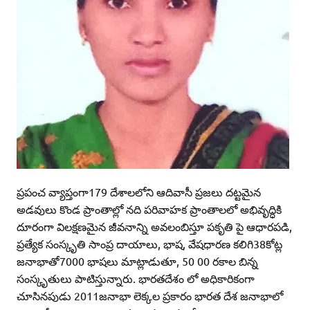
ప్రపంచ వ్యాప్తంగా179 దేశాలలోని ఆదివాసీ ప్రజలు దట్టమైన
అడవులు కొండ ప్రాంతాల్లో నది పరివాహక ప్రాంతాలలో అభివృద్ధికి
దూరంగా విలక్షణమైన జీవనాన్ని అవలంబిస్తూ పకృతి పై ఆధారపడి,
ప్రత్యేక సంస్కృతి సాంప్ర దాయాలు, భాష, వేషధారణ కలిగి38కోట్ల
జనాభాతో7000 భాషలు మాట్లాడుతూ, 50 00 రకాల బిన్న
సంస్కృతులు పాటిస్తున్నారు. భారతదేశం లో అధికారికంగా
చూసినపుడు 2011జనాభా లెక్కల ప్రకారం భారత దేశ జనాభాలో