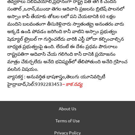
వ్యాసకర్త : అనువర్తిత భాషశాస్త్రం,తెలుగు యూనివర్సిటీ
హైద్రాబాద్‌,సెల్‌:9392283453
– కాక నవ్య
About Us
Terms of Use
Privacy Policy