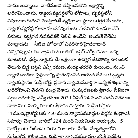
పాములున్నాయి. వాటినుంచి తప్పించుకొని, లక్ష్యాన్ని
అధిగమించాను. న్యాయవ్యవస్థలోని లోపాలు, వ్యవస్థలోని
విషయాల గురించి మాట్లాడితే వ్యక్తిగా నా స్థాయి తగ్గడమే కాదు,
న్యాయవ్యవస్థ కూడా పలచనవుతుంది. పదవిలో ఉండగా చేసే
పనులు, వ్యక్తిగత నడవడికలే నిలిచి ఉండేవి. అందుకే నేనేమీ
మాట్లాడను’ – సీజేఐ హోదాలో చివరిసారి హైదరాబాద్‌
వచ్చినప్పుడు ఈ వ్యాస రచయితతో జస్టిస్‌ ఎన్వీ రమణ అన్న
మాటలివి’. ధర్మం,న్యాయ మే లక్ష్యంగా ఉద్యోగ జీవితాన్ని సాగించిన
తెలుగు బిడ్డ జస్టిస్‌ ఎన్వీ రమణ. మధ్య తరగతి కుటుంబం నుంచి
న్యాయవాదిగా ప్రస్థానాన్ని ప్రారంభించిన ఆయన దేశ అత్యున్నత
న్యాయస్థానం సుప్రీంకోర్టు ప్రధాన న్యాయమూర్తిగా ఉన్నత శిఖరాన్ని
అధిరోహించి చెరగని ముద్ర వేశారు. సంస్కరణలకు శ్రీకారం: సీజేఐగా
పగ్గాలందుకున్న ఎన్వీ రమణ 2021 ఏప్రిల్‌ 24 నుంచి పదవీ విరమణ
దాకా పలు సంస్కరణలకు శ్రీకారం చుట్టారు. సుప్రీం కోర్టుకు
11మంది,హైకోర్టులకు 250 మంది న్యాయమూర్తుల పేర్లను కేంద్రానికి
సిఫార్సు చేశారు. వారిలో 224 మంది నియమితు లయ్యారు. 15
హైకోర్టులకు సీజేలను నియ మించారు. సీజేఐ నేతృత్వంలోని
సుప్రీంకోర్టు కొలీజియం మహిళా న్యాయమూర్తుల భర్తీకి పెద్దపీట