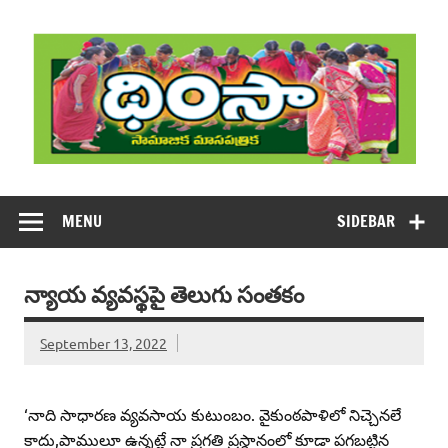
Skip
to
content
DHIMSA
Dhimsa Telugu Monthly Magazine
MENU
SIDEBAR
న్యాయ వ్యవస్థపై తెలుగు సంతకం
September 13, 2022
‘నాది సాధారణ వ్యవసాయ కుటుంబం. వైకుంఠపాళిలో నిచ్చెనలే
కాదు,పాములూ ఉన్నట్లే నా ప్రగతి ప్రస్థానంలో కూడా పగబట్టిన