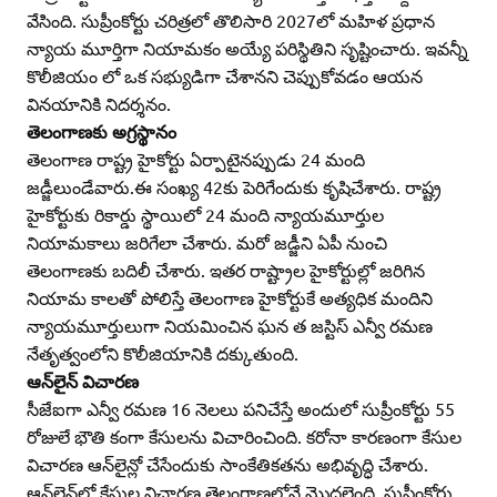
వేసింది. సుప్రీంకోర్టు చరిత్రలో తొలిసారి 2027లో మహిళ ప్రధాన
న్యాయ మూర్తిగా నియామకం అయ్యే పరిస్థితిని సృష్టించారు. ఇవన్నీ
కొలీజియం లో ఒక సభ్యుడిగా చేశానని చెప్పుకోవడం ఆయన
వినయానికి నిదర్శనం.
తెలంగాణకు అగ్రస్థానం
తెలంగాణ రాష్ట్ర హైకోర్టు ఏర్పాటైనప్పుడు 24 మంది
జడ్జీలుండేవారు.ఈ సంఖ్య 42కు పెరిగేందుకు కృషిచేశారు. రాష్ట్ర
హైకోర్టుకు రికార్డు స్థాయిలో 24 మంది న్యాయమూర్తుల
నియామకాలు జరిగేలా చేశారు. మరో జడ్జీని ఏపీ నుంచి
తెలంగాణకు బదిలీ చేశారు. ఇతర రాష్ట్రాల హైకోర్టుల్లో జరిగిన
నియామ కాలతో పోలిస్తే తెలంగాణ హైకోర్టుకే అత్యధిక మందిని
న్యాయమూర్తులుగా నియమించిన ఘన త జస్టిస్‌ ఎన్వీ రమణ
నేతృత్వంలోని కొలీజియానికి దక్కుతుంది.
ఆన్‌లైన్‌ విచారణ
సీజేఐగా ఎన్వీ రమణ 16 నెలలు పనిచేస్తే అందులో సుప్రీంకోర్టు 55
రోజులే భౌతి కంగా కేసులను విచారించింది. కరోనా కారణంగా కేసుల
విచారణ ఆన్‌లైన్లో చేసేందుకు సాంకేతికతను అభివృద్ధి చేశారు.
ఆన్‌లైన్‌లో కేసుల విచారణ తెలంగాణలోనే మొదలైంది. సుప్రీంకోర్టు