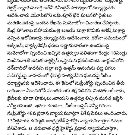
రిటైర్డ్‌ న్యాయమూర్తి ఆర్‌వీ రవీంద్రన్‌ సారథ్యంలో దర్యాప్తునకు
ఆదేశించారు.యూపీలోని లఖింపూర్‌ ఖేరి ఘటనలో రైతులు
మరణించడంపై అందిన లేఖను సుమోటోగా విచారణ చేపట్టారు.
కేంద్ర హోంశాఖ సహాయమంత్రి అజయ్‌ మిశ్రా కొడుకు అశీష్‌ మిశ్రాపై
వచ్చిన ఆరోపణలపై దర్యాప్తునకు ఆదేశించారు. కరోనా సమయంలో
ఆక్సిజన్‌, వ్యాక్సినేషన్‌ ధరలు ఇష్టానుసారంగా ఉండటంపై
సుమోటోగా స్పందించి ఇచ్చిన ఉత్తర్వుల ఫలితంగా కేంద్రం 18ఏండ్లు
నిండినవారికి ఉచిత వ్యాక్సిన్‌ ఇస్తామని ప్రకటించింది. జార్ఖండ్‌లోని
ధన్‌బాద్‌లో అదనపు జిల్లా జడ్జి ఉత్తమ్‌ ఆనంద్‌ను పట్ట పగలు
నడిరోడ్డుపై వాహనంతో ఢీకొట్టి హత్యచేసిన ఘటనపై సీబీఐ
దర్యాప్తునకు ఆదేశించారు. ఈ కేసులో సుప్రీంకోర్టు స్పందించిన తీరు
కారణంగా ఏడాదిలోపే హంతకులకు శిక్ష పడిరది. నిందితులకే కాదు,
ఖైదీలకు కూడా హక్కులుంటాయని ఉత్తర్వు లిచ్చిన ఘనత జస్టిస్‌
ఎన్వీ రమణది. ఇదిలా ఉండగా.. సీజేఐ జస్టిస్‌ ఎన్వీ రమణ..
సుప్రీంకోర్టు 48వ ప్రధాన న్యాయమూర్తిగా విశేష సేవలు అందించారు.
13ఏళ్లపాటు ఉమ్మడి ఆంధ్రప్రదేశ్‌ హైకోర్టు న్యాయమూర్తిగా రమణ
పనిచేశారు. ఆ తరువాత ఢల్లీి హైకోర్టు ప్రధాన న్యాయమూర్తిగా,