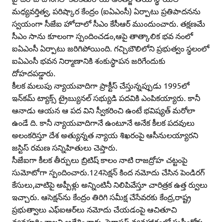
మధ్యవర్తిత్వ, పరిష్కార కేంద్రం (ఐఏఎంసీ) ఏర్పాటు ప్రతిపాదనను
స్వయంగా సీజేఐ హోదాలో సీఎం కేసీఆర్‌ ముందుంచారు. తక్షణమే
సీఎం సాను కూలంగా స్పందించడం,ఆపై తాత్కాలిక భవ నంలో
ఐఏఎంసీ ఏర్పాటు జరిగిపోయింది. గచ్చిబౌలిలోని ప్రభుత్వం స్థలంలో
ఐఏఎంసీ భవన నిర్మాణానికి శంకుస్థాపన జరిగేందుకు
దోహదపడ్డారు.
కీలక మలుపు న్యాయవాదిగా ప్రాక్టీస్‌ చేస్తున్నప్పుడు 1995లో
ఇన్‌కమ్‌ ట్యాక్స్‌ ట్రైబ్యునల్‌ సభ్యుడి పదవికి ఎంపికయ్యారు. కానీ
ఆనాడు ఆయన ఆ పద విని స్వీకరించి ఉంటే భవిష్యత్‌ మరోలా
ఉండే ది. కానీ న్యాయవాదిగానే ఉంటూనే అనేక కీలక పదవులు
అలంకరిస్తూ దేశ అత్యున్నత న్యాయ శిఖరంపై ఆసీనులయ్యారని
జస్టిస్‌ రమణ సన్నిహితులు చెప్తారు.
సీజేఐగా కీలక తీర్పులు బ్రిటిష్‌ కాలం నాటి రాజద్రోహ చట్టంపై
సుమోటోగా స్పందించారు.124సెక్షన్‌ కింద నమోదు చేసిన పెండిరగ్‌
కేసులు,వాటిపై అప్పీళ్లు అన్నింటినీ నిలిపివేస్తూ చారిత్రక ఉత్త ర్వులు
ఇచ్చారు. ఆసెక్షన్‌ను కేంద్రం తిరిగి సమీక్ష చేసేవరకు కేంద్ర,రాష్ట్ర
ప్రభుత్వాలు ఎఫ్‌ఐఆర్‌లు నమోదు చేయడంపై ఆచితూచి
వ్యవహరించాలని ఆదేశించారు. పెగాసస్‌ వ్యవహారంలో సుప్రీంకోర్టు