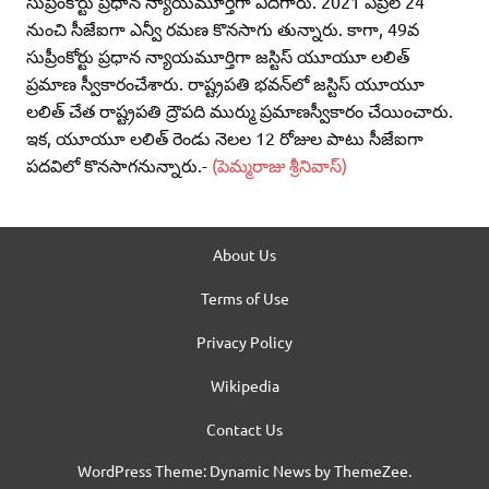
సుప్రీంకోర్టు ప్రధాన న్యాయమూర్తిగా ఎదిగారు. 2021 ఏప్రిల్‌ 24
నుంచి సీజేఐగా ఎన్వీ రమణ కొనసాగు తున్నారు. కాగా, 49వ
సుప్రీంకోర్టు ప్రధాన న్యాయమూర్తిగా జస్టిస్‌ యూయూ లలిత్‌
ప్రమాణ స్వీకారంచేశారు. రాష్ట్రపతి భవన్‌లో జస్టిస్‌ యూయూ
లలిత్‌ చేత రాష్ట్రపతి ద్రౌపది ముర్ము ప్రమాణస్వీకారం చేయించారు.
ఇక, యూయూ లలిత్‌ రెండు నెలల 12 రోజుల పాటు సీజేఐగా
పదవిలో కొనసాగనున్నారు.-
(పెమ్మరాజు శ్రీనివాస్‌)
About Us
Terms of Use
Privacy Policy
Wikipedia
Contact Us
WordPress Theme: Dynamic News by ThemeZee.