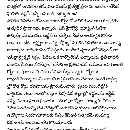
చరిత్రలో తొలిసారి కేసు విచారణను ప్రత్యక్ష ప్రసారం జరిగేలా చేసిన
ఘనత జస్టిస్‌ ఎన్వీ రమణకు దక్కుతుంది.
మౌలిక వసతుల కోసం ఆరాటం కోర్టుల్లో మౌలిక వసతుల కల్పనకు
అత్యధిక ప్రాధాన్యం ఇచ్చారు. ఏపీ హైకోర్టు యాక్టింగ్‌ సీజేగా
ఉన్నప్పుడు మొదలుపెట్టిన ఆ చర్యలు సీజేఐ అయ్యాక కొనసా
గించారు. దేశ వ్యాప్తంగా అన్ని కోర్టుల్లో మౌలిక వసతులు ఉండాలన్న
ఆకాంక్షను కార్యరూపంలో పెట్టారు. జాతీయస్థాయిలో ‘నేషనల్‌ లా
ఇన్‌ఫ్రాస్ట్రక్చర్‌ సిస్టం’ పేరిట ఒక కార్పొరేషన్‌ ఏర్పాటుకు ప్రతిపాదన
చేశారు. సీఎంల సదస్సులో చేసిన ఆ ప్రతిపాదన అమలు జరిగి ఉంటే
కోర్టులు ప్రజలకు మరింత చేరువయ్యేవన్నారు. కోర్టులు
ల్యాండ్‌మార్కుగా నిలవాలని జస్టిస్‌ రమణ చెప్తారు. అనేక రాష్ట్రా
ల్లో కొత్త కోర్టు భవనాలను ప్రారంభించారు. ప్రజల ముంగిట్లోకి
న్యాయం తెలంగాణలో కొత్తగా ఏర్పడిన జిల్లాల్లో కోర్టులను జస్టిస్‌
ఎన్వీ రమణ ప్రారంభించారు. పది జిల్లా కోర్టుల సంఖ్యను ఏకంగా
32కు పెంచడాన్ని దేశ చరిత్రలో అరుదైన ఘట్టంగా అభివర్ణించారు.
ఉద్యోగాల నియామాకాలకు సీఎం కేసీఆర్‌ సత్వరమే సంపూర్ణ
సహకారం అందించారని కొనియాడారు.
హైదరాబాద్‌ సిగలో కలికితురాయి అంతర్జాతీయ స్థాయిలో