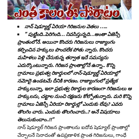
నాన్ షెడ్యూల్డ్ ఏరియా గిరిజనుల వెతలు …..
” పుట్టింది..పెరిగింది… నివసిస్తున్నది…అంతా ఏజెన్సీ
ప్రాంతంలోనే. అయినా కొందరు గిరిజనులు రాజ్యాంగం
కల్పించిన హక్కులు పొందలేక పోతు న్నారు. కొందరు
మహిళలు పెళ్లి చేసుకున్న తర్వాత ఇదే సమస్యను
ఎదుర్కొంటున్నారు. గిరిజన ప్రాంతాల్లోనే ఉన్నా.. కొన్ని
గ్రామాలు ప్రభుత్వ రికార్డులలో నాన్‌-షెడ్యూల్డ్‌ ఏరియాల్లో
నమోదై ఉండటమే దీనికి కారణం. రాజ్యాంగంలో ప్రత్యేక
హక్కులున్నా, ఇలా ప్రభుత్వ రికార్డుల కారణంగా గిరిజనులు ఆ
హక్కులను, చట్టాల నుంచి రక్షణను కోల్పోతున్నారు. మరి కొన్ని
గ్రామాలు ఏజెన్సీ ఏరియా రికార్డుల్లో ఎందుకు లేవు? ఎవరు
తొలగిం చారు. ఎందుకు తొలగించారు..? అనే విషయాలు
తెలుసుకుందాం..!!”
నాన్‌ షెడ్యూల్‌ గిరిజన ప్రాంతాలను ఐదోవ షెడ్యూల్‌ ప్రాంతాల్లో
చేర్చాలనే నినాదంతో ఉపప్రణాళిక ప్రాంత గిరిజనులు, గాంధే