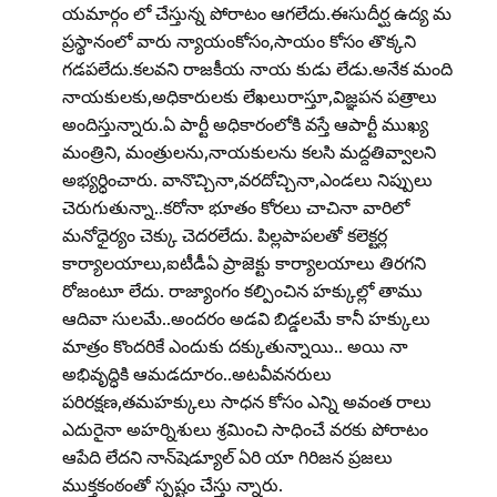
యమార్గం లో చేస్తున్న పోరాటం ఆగలేదు.ఈసుదీర్ఘ ఉద్య మ
ప్రస్థానంలో వారు న్యాయంకోసం,సాయం కోసం తొక్కని
గడపలేదు.కలవని రాజకీయ నాయ కుడు లేడు.అనేక మంది
నాయకులకు,అధికారులకు లేఖలురాస్తూ,విజ్ఞపన పత్రాలు
అందిస్తున్నారు.ఏ పార్టీ అధికారంలోకి వస్తే ఆపార్టీ ముఖ్య
మంత్రిని, మంత్రులను,నాయకులను కలసి మద్దతివ్వాలని
అభ్యర్ధించారు. వానొచ్చినా,వరదోచ్చినా,ఎండలు నిప్పులు
చెరుగుతున్నా..కరోనా భూతం కోరలు చాచినా వారిలో
మనోధైర్యం చెక్కు చెదరలేదు. పిల్లపాపలతో కలెక్టర్ల
కార్యాలయాలు,ఐటీడీఏ ప్రాజెక్టు కార్యాలయాలు తిరగని
రోజంటూ లేదు. రాజ్యాంగం కల్పించిన హక్కుల్లో తాము
ఆదివా సులమే..అందరం అడవి బిడ్డలమే కానీ హక్కులు
మాత్రం కొందరికే ఎందుకు దక్కుతున్నాయి.. అయి నా
అభివృద్ధికి ఆమడదూరం..అటవీవనరులు
పరిరక్షణ,తమహక్కులు సాధన కోసం ఎన్ని అవంత రాలు
ఎదురైనా అహర్నిశులు శ్రమించి సాధించే వరకు పోరాటం
ఆపేది లేదని నాన్‌షెడ్యూల్‌ ఏరి యా గిరిజన ప్రజలు
ముక్తకంఠంతో స్పష్టం చేస్తు న్నారు.