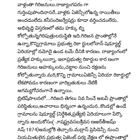
వాళ్లంతా గిరిజనులు.రాజ్యాంగపరం గా
గుర్తింపుపొందినాసరే..వాళ్లకు ఏజెన్సీలోఉన్న రాయితీలు
అందడంలేదు.కనీసంరిజర్వేషన్లు కూడా వర్తించడంలేదు.
అభివృద్ధి విస్తరణలో తమ హక్కు ల్ని
కోల్పోతున్నగిరిపుత్రులదుస్థితి ఇది.గిరిజన ప్రాంతాల్లోనే
ఉన్నా,కొన్నిగ్రామాలు ప్రభుత్వ రికా ర్డులలోనాన్‌-షెడ్యూల్డ్‌
ఏరియాల్లో నమోదై ఉండ టమే దీనికి కారణం. రాజ్యాంగంలో
ప్రత్యేక హక్కులున్నా, ఇలాప్రభుత్వ రికార్డుల కార ణంగా
గిరిజనులు ఆహక్కులను,చట్టాల నుంచి రక్షణను
కోల్పోతున్నారు.మరి,కొన్ని గ్రామాలుఏజెన్సీ ఏరియా రికార్డుల్లో
లేకపోవడం కారణంగా వారిబ్రతుకులు నేటికీ
అగమ్యగోచరంగానే ఉన్నాయి.
బ్రిటిష్‌పాలనలో…గిరిజన తెగలు నివ సించే అటవీ ప్రాంతాల్లో
పరిస్థితులు,ఆచారాలు భిన్నంగా ఉన్నందున..కొండల్లో ఉండే
గ్రామాలను షెడ్యూల్డ్‌ (నిర్దేశిత,ప్రత్యేక) ఏరియాలుగా పేర్కొ
న్నారు.అందుకోసం(ూషష్ట్రవసబశ్రీవస ణఱర్‌తీఱష్‌ం
Aష్‌-1874)అమల్లోకి తెచ్చారు.మద్రాస్‌ ప్రెసిడెన్సీ నుంచి
నియమితులైన ప్రభుత్వ ఏజెంట్‌ పర్య వేక్షణ లో ఈప్రాంతాల్లో