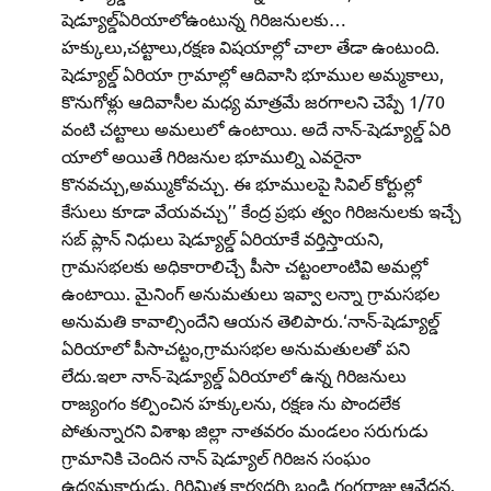
షెడ్యూల్డ్‌ఏరియాలోఉంటున్న గిరిజనులకు…
హక్కులు,చట్టాలు,రక్షణ విషయాల్లో చాలా తేడా ఉంటుంది.
షెడ్యూల్డ్‌ ఏరియా గ్రామాల్లో ఆదివాసి భూముల అమ్మకాలు,
కొనుగోళ్లు ఆదివాసీల మధ్య మాత్రమే జరగాలని చెప్పే 1/70
వంటి చట్టాలు అమలులో ఉంటాయి. అదే నాన్‌-షెడ్యూల్డ్‌ ఏరి
యాలో అయితే గిరిజనుల భూముల్ని ఎవరైనా
కొనవచ్చు,అమ్ముకోవచ్చు. ఈ భూములపై సివిల్‌ కోర్టుల్లో
కేసులు కూడా వేయవచ్చు’’ కేంద్ర ప్రభు త్వం గిరిజనులకు ఇచ్చే
సబ్‌ ప్లాన్‌ నిధులు షెడ్యూల్డ్‌ ఏరియాకే వర్తిస్తాయని,
గ్రామసభలకు అధికారాలిచ్చే పీసా చట్టంలాంటివి అమల్లో
ఉంటాయి. మైనింగ్‌ అనుమతులు ఇవ్వా లన్నా గ్రామసభల
అనుమతి కావాల్సిందేని ఆయన తెలిపారు.‘నాన్‌-షెడ్యూల్డ్‌
ఏరియాలో పీసాచట్టం,గ్రామసభల అనుమతులతో పని
లేదు.ఇలా నాన్‌-షెడ్యూల్డ్‌ ఏరియాలో ఉన్న గిరిజనులు
రాజ్యంగం కల్పించిన హక్కులను, రక్షణ ను పొందలేక
పోతున్నారని విశాఖ జిల్లా నాతవరం మండలం సరుగుడు
గ్రామానికి చెందిన నాన్‌ షెడ్యూల్‌ గిరిజన సంఘం
ఉద్యమకారుడు, గిరిమిత్ర కార్యదర్శి బండి గంగరాజు ఆవేదన.