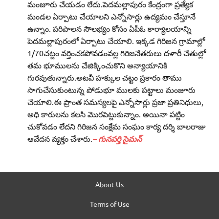
మంజూరు చేయడం లేదు.పెదమల్లాపురం కేంద్రంగా ప్రత్యేక
మండల ఏర్పాటు చేయాలని ఎన్నోసార్లు ఉద్యమం చేస్తూనే
ఉన్నాం. పరిపాలన సౌలభ్యం కోసం ఏపీఓ కార్యాలయాన్ని
పెదమల్లాపురంలో ఏర్పాటు చేయాలి. ఇక్కడ గిరిజన గ్రామాల్లో
1/70చట్టం వర్తించకపోవడంవల్ల గిరిజనేతరులు దళారీ చేతుల్లో
తమ భూములను చేజిక్కించుకొని అన్యాయానికి
గురవుతున్నారు.అటవీ హక్కుల చట్టం ప్రకారం తాము
సాగుచేసుకుంటున్న పోడుభూ ములకు పట్టాలు మంజూరు
చేయాలి.ఈ ప్రాంత సమస్యలపై ఎన్నోసార్లు ప్రజా ప్రతినిధులు,
అధి కారులను కలసి మొరపెట్టుకున్నాం. అయినా పట్టిం
చుకోవడం లేదని గిరిజన సంక్షేమ సంఘం కార్య దర్శి బాలరాజు
ఆవేదన వ్యక్తం చేశారు.
– గున‌ప‌ర్తి సైమ‌న్‌
About Us
Terms of Use