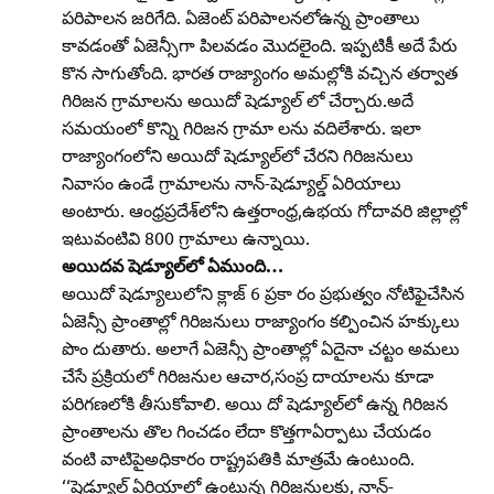
పరిపాలన జరిగేది. ఏజెంట్‌ పరిపాలనలోఉన్న ప్రాంతాలు
కావడంతో ఏజెన్సీగా పిలవడం మొదలైంది. ఇప్పటికీ అదే పేరు
కొన సాగుతోంది. భారత రాజ్యాంగం అమల్లోకి వచ్చిన తర్వాత
గిరిజన గ్రామాలను అయిదో షెడ్యూల్‌ లో చేర్చారు.అదే
సమయంలో కొన్ని గిరిజన గ్రామా లను వదిలేశారు. ఇలా
రాజ్యాంగంలోని అయిదో షెడ్యూల్‌లో చేరని గిరిజనులు
నివాసం ఉండే గ్రామాలను నాన్‌-షెడ్యూల్డ్‌ ఏరియాలు
అంటారు. ఆంధ్రప్రదేశ్‌లోని ఉత్తరాంధ్ర,ఉభయ గోదావరి జిల్లాల్లో
ఇటువంటివి 800 గ్రామాలు ఉన్నాయి.
అయిదవ షెడ్యూల్‌లో ఏముంది…
అయిదో షెడ్యూలులోని క్లాజ్‌ 6 ప్రకా రం ప్రభుత్వం నోటిఫైచేసిన
ఏజెన్సీ ప్రాంతాల్లో గిరిజనులు రాజ్యాంగం కల్పించిన హక్కులు
పొం దుతారు. అలాగే ఏజెన్సీ ప్రాంతాల్లో ఏదైనా చట్టం అమలు
చేసే ప్రక్రియలో గిరిజనుల ఆచార,సంప్ర దాయాలను కూడా
పరిగణలోకి తీసుకోవాలి. అయి దో షెడ్యూల్‌లో ఉన్న గిరిజన
ప్రాంతాలను తొల గించడం లేదా కొత్తగాఏర్పాటు చేయడం
వంటి వాటిపైఅధికారం రాష్ట్రపతికి మాత్రమే ఉంటుంది.
‘‘షెడ్యూల్డ్‌ ఏరియాలో ఉంటున్న గిరిజనులకు, నాన్‌-