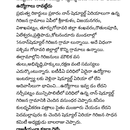
ఉద్యోగాలు రావట్లేదు
ప్రభుత్వ రికార్డులు ప్రకారం నాన్‌-షెడ్యూల్డ్‌ ఏరియాలుగా ఉన్న
గిరిజన గ్రామాలు ఏపీలో శ్రీకాకుళం, విజయనగరం,
విశాఖపట్నం, తూర్పుగోదావరి జిల్లా శంఖవరం,రౌతులపూడి,
ఏలేశ్వరం,ప్రత్తిపాడు,కోటనందూరు మండలాల్లో
56నాన్‌షెడ్యూల్‌ గిరిజన గ్రామా లున్నాయి. అదే విధంగా
పశ్చిమ గోదావరి జిల్లాల్లో కొన్ని గ్రామాలు ఉన్నాయి.
ఈగ్రామాల్లోని గిరిజనులు మౌలిక వస
తులు,అభివృద్ధి,హక్కులు,రక్షణ వంటి సమస్యలు
ఎదుర్కొంటున్నారు. ఐటీడీఏ పరిధిలో ఏదైనా ఉద్యోగాల
ఇంటర్వ్యూ లకు వెళ్లినా షెడ్యూల్డ్‌ ఏరియా లో లేని
ఆదివాసీలుగా భావించి…ఉద్యోగాలు ఇవ్వ డం లేదని
నర్సీపట్నం మున్సిపాలిటీలో పరిధిలో ఉన్న నాన్‌-షెడ్యూల్డ్‌
గిరిజన గ్రామానికి చెందిన వసుంధర చెప్పారు.కనీసం
కులధృవీకరణ పత్రాలు సైతం మంజూరు చేయడం లేదని
పెదమల్లాపురం కు చెందిన షెడ్యూల్‌ ఏరియా గిరిజన సాధన
కమిటీ అధ్యక్షుడు బాలరాజు చెప్పారు.
రాజకీయంగా కూడా దెబ్బే…