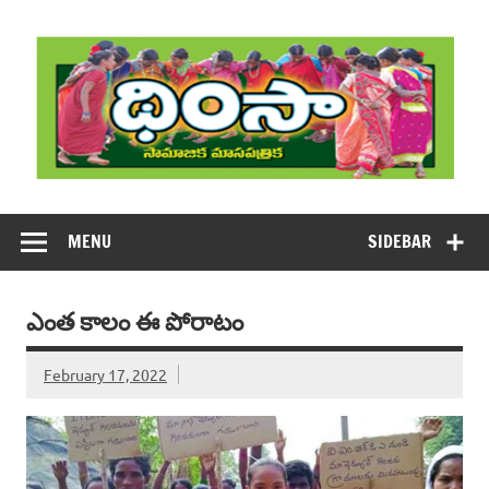
Skip
to
content
DHIMSA
Dhimsa Telugu Monthly Magazine
MENU
SIDEBAR
ఎంత కాలం ఈ పోరాటం
February 17, 2022