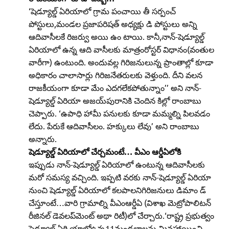
‘షెడ్యూల్డ్‌ ఏరియాలో గ్రామ పంచాయి తీ సర్పంచ్‌
పోస్టులు,మండల ప్రజాపరిషత్‌ అధ్యక్షు డి పోస్టులు అన్ని
ఆదివాసీలకే రిజర్వు అయి ఉం టాయి. కానీ,నాన్‌-షెడ్యూల్డ్‌
ఏరియాలో ఉన్న ఆది వాసీలకు మాత్రంరోస్టర్‌ విధానం(వంతుల
వారీగా) ఉంటుంది. అందువల్ల గిరిజనులున్న ప్రాంతాల్లో కూడా
అధికారం చాలాసార్లు గిరిజనేతరులకు వెళ్తుంది. దీని వలన
రాజకీయంగా కూడా మేం ఎదగలేకపోతున్నాం’’ అని నాన్‌-
షెడ్యూల్డ్‌ ఏరియా అజయ్‌పురానికి చెందిన కిల్లో రాంబాబు
చెప్పారు. ‘ఉపాధి హామీ పనులకు కూడా మమ్మల్ని పిలవడం
లేదు. పేరుకే ఆదివాసీలం. హక్కులు లేవు’ అని రాంబాబు
అన్నారు.
షెడ్యూల్డ్‌ ఏరియాలో చేర్చమంటే… వీఎం ఆర్డీఏలోకి
ఇప్పుడు నాన్‌-షెడ్యూల్డ్‌ ఏరియాలో ఉంటున్న ఆదివాసీలకు
మరో సమస్య వచ్చింది. ఇప్పటి వరకు నాన్‌-షెడ్యూల్డ్‌ ఏరియా
నుంచి షెడ్యూల్డ్‌ ఏరియాలో కలపాలనిగిరిజనులు డిమాం డ్‌
చేస్తూంటే…వారి గ్రామాల్ని వీఎంఆర్డీఏ (విశాఖ మెట్రోపాలిటన్‌
రీజినల్‌ డెవలప్‌మెంట్‌ అథా రిటీ)లో చేర్చారు.‘రాష్ట్ర ప్రభుత్వం
షెడ్యూల్డ్‌ ఏరి యాలోఉన్న11మండలాలను మినహాయించి…