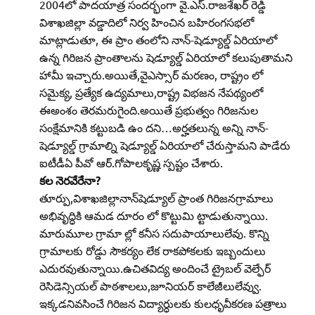
2004లో పాదయాత్ర సందర్భంగా వై.ఎస్‌.రాజశేఖర్‌ రెడ్డి
విశాఖజిల్లా వడ్డాదిలో నిర్వ హించిన బహిరంగసభలో
మాట్లాడుతూ, ఈ ప్రాం తంలోని నాన్‌-షెడ్యూల్డ్‌ ఏరియాలో
ఉన్న గిరిజన ప్రాంతాలను షెడ్యూల్డ్‌ ఏరియాలో కలుపుతామని
హామీ ఇచ్చారు.అయితే,వైఎస్సార్‌ మరణం, రాష్ట్రం లో
సమైక్య, ప్రత్యేక ఉద్యమాలు,రాష్ట్ర విభజన నేపథ్యంలో
ఈఅంశం తెరమరుగైంది.అయితే ప్రభుత్వం గిరిజనుల
సంక్షేమానికి కట్టుబడి ఉం దని…అర్హతలున్న అన్ని నాన్‌-
షెడ్యూల్డ్‌ గ్రామాల్ని షెడ్యూల్డ్‌ ఏరియాలో చేరుస్తామని పాడేరు
ఐటీడీఏ పీవో ఆర్‌.గోపాలకృష్ణ స్పష్టం చేశారు.
కల నెరవేరేనా?
తూర్పు,విశాఖజిల్లానాన్‌షెడ్యూల్‌ ప్రాంత గిరిజనగ్రామాలు
అభివృద్ధికి ఆమడ దూరం లో కొట్టుమి ట్టాడుతున్నాయి.
మారుమూల గ్రామా ల్లో కనీస సదుపాయాలులేవు. కొన్ని
గ్రామాలకు రోడ్డు సౌకర్యం లేక రాకపోకలకు ఇబ్బందులు
ఎదురవుతున్నాయి.ఉచితవిద్య అందించే ట్రైబల్‌ వెల్ఫేర్‌
రెసిడెన్సియల్‌ పాఠశాలలు,జూనియర్‌ కాలేజీలులేవ్వు.
ఇక్కడనివసించే గిరిజన విద్యార్ధులకు కులధృవీకరణ పత్రాలు