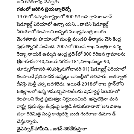
అని కనకరావు చెప్పారు.
గతంలో జరిగిన ప్రయత్నాలెన్నో
1976లో ఉమ్మడిరాష్ట్రంలో 800 గిరి జన గ్రామలునాన్‌-
షెడ్యూల్డ్‌ ఏరియాలో ఉన్నా యని…వాటిని షెడ్యూల్డ్‌
ఏరియాలో కలపాలని అప్పటి ముఖ్యమంత్రి జలగం
వెంగళరావు హయాంలో మంత్రి మండలి తీర్మానం చేసి కేంద్ర
ప్రభుత్వానికి పంపింది. 2007లో గిరిజన శాఖ మంత్రిగా ఉన్న
రెడ్యా నాయక్‌ ఉమ్మడి ఆంధ్ర ప్రదేశ్‌లో 800 గిరిజన గ్రామాలను
(శ్రీకాకుళం-240,విజయనగరం-181,విశాఖపట్నం-90,
తూర్పుగోదావరి-40,పశ్చిమగోదావరి-01) షెడ్యూల్డ్‌ ఏరియాలో
కలపాలనే ప్రతిపాదన ఉన్నట్లు అసెంబ్లీలో తెలిపారు. ఆతర్వాత
దీనిపై మళ్లీ చర్చ జరగలేదు. అయితే 2018లో రాజ స్థాన్‌లోని
6జిల్లాలలో ఉన్న 9మున్సిపాలిటీలను షెడ్యూల్డ్‌ ఏరియాలో
కలపాలని కేంద్ర ప్రభుత్వం నిర్ణయించింది. ఇప్పటికైనా మన
రాష్ట్ర ప్రభుత్వం కేంద్రంపై ఒత్తిడి తీసుకురావాలి’’అని విశాఖ
జిల్లా గిరిమిత్ర సంస్థ కార్యదర్శి బండి గంగరాజు డిమాం డ్‌
చేస్తున్నారు.
వైఎస్సార్‌ హామీని…జగన్‌ నెరవేరుస్తారా