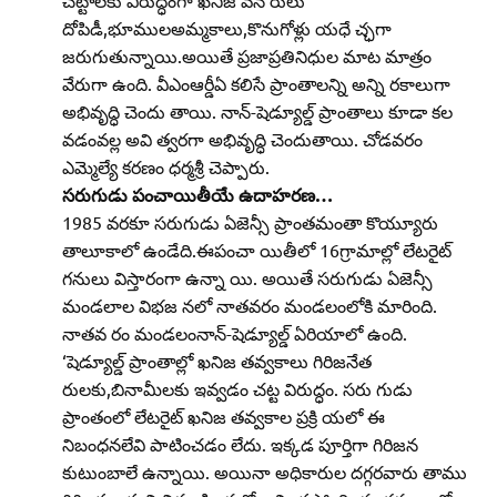
చట్టాలకు విరుద్ధంగా ఖనిజ వన రులు
దోపిడీ,భూములఅమ్మకాలు,కొనుగోళ్లు యధే చ్ఛగా
జరుగుతున్నాయి.అయితే ప్రజాప్రతినిధుల మాట మాత్రం
వేరుగా ఉంది. వీఎంఆర్డీఏ కలిసే ప్రాంతాలన్ని అన్ని రకాలుగా
అభివృద్ధి చెందు తాయి. నాన్‌-షెడ్యూల్డ్‌ ప్రాంతాలు కూడా కల
వడంవల్ల అవి త్వరగా అభివృద్ధి చెందుతాయి. చోడవరం
ఎమ్మెల్యే కరణం ధర్మశ్రీ చెప్పారు.
సరుగుడు పంచాయితీయే ఉదాహరణ…
1985 వరకూ సరుగుడు ఏజెన్సీ ప్రాంతమంతా కొయ్యూరు
తాలూకాలో ఉండేది.ఈపంచా యితీలో 16గ్రామాల్లో లేటరైట్‌
గనులు విస్తారంగా ఉన్నా యి. అయితే సరుగుడు ఏజెన్సీ
మండలాల విభజ నలో నాతవరం మండలంలోకి మారింది.
నాతవ రం మండలంనాన్‌-షెడ్యూల్డ్‌ ఏరియాలో ఉంది.
‘షెడ్యూల్డ్‌ ప్రాంతాల్లో ఖనిజ తవ్వకాలు గిరిజనేత
రులకు,బినామీలకు ఇవ్వడం చట్ట విరుద్ధం. సరు గుడు
ప్రాంతంలో లేటరైట్‌ ఖనిజ తవ్వకాల ప్రక్రి యలో ఈ
నిబంధనలేవి పాటించడం లేదు. ఇక్కడ పూర్తిగా గిరిజన
కుటుంబాలే ఉన్నాయి. అయినా అధికారుల దగ్గరవారు తాము