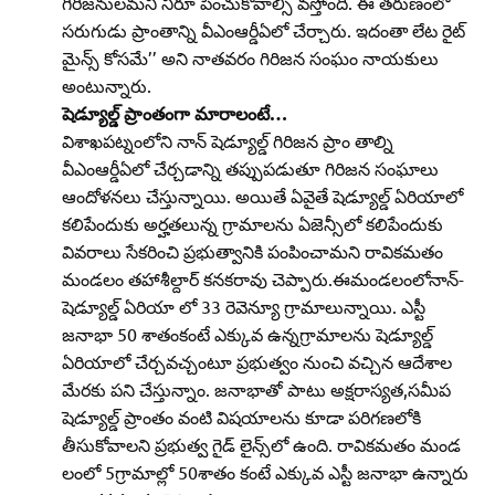
గిరిజనులమని నిరూ పించుకోవాల్సి వస్తోంది. ఈ తరుణంలో
సరుగుడు ప్రాంతాన్ని వీఎంఆర్డీఏలో చేర్చారు. ఇదంతా లేట రైట్‌
మైన్స్‌ కోసమే’’ అని నాతవరం గిరిజన సంఘం నాయకులు
అంటున్నారు.
షెడ్యూల్డ్‌ ప్రాంతంగా మారాలంటే…
విశాఖపట్నంలోని నాన్‌ షెడ్యూల్డ్‌ గిరిజన ప్రాం తాల్ని
వీఎంఆర్డీఏలో చేర్చడాన్ని తప్పుపడుతూ గిరిజన సంఘాలు
ఆందోళనలు చేస్తున్నాయి. అయితే ఏవైతే షెడ్యూల్డ్‌ ఏరియాలో
కలిపేందుకు అర్హతలున్న గ్రామాలను ఏజెన్సీలో కలిపేందుకు
వివరాలు సేకరించి ప్రభుత్వానికి పంపించామని రావికమతం
మండలం తహాశీల్దార్‌ కనకరావు చెప్పారు.ఈమండలంలోనాన్‌-
షెడ్యూల్డ్‌ ఏరియా లో 33 రెవెన్యూ గ్రామాలున్నాయి. ఎస్టీ
జనాభా 50 శాతంకంటే ఎక్కువ ఉన్నగ్రామాలను షెడ్యూల్డ్‌
ఏరియాలో చేర్చవచ్చంటూ ప్రభుత్వం నుంచి వచ్చిన ఆదేశాల
మేరకు పని చేస్తున్నాం. జనాభాతో పాటు అక్షరాస్యత,సమీప
షెడ్యూల్డ్‌ ప్రాంతం వంటి విషయాలను కూడా పరిగణలోకి
తీసుకోవాలని ప్రభుత్వ గైడ్‌ లైన్స్‌లో ఉంది. రావికమతం మండ
లంలో 5గ్రామాల్లో 50శాతం కంటే ఎక్కువ ఎస్టీ జనాభా ఉన్నారు