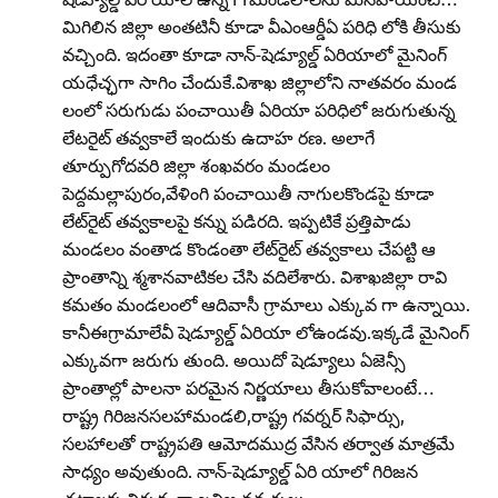
మిగిలిన జిల్లా అంతటినీ కూడా వీఎంఆర్డీఏ పరిధి లోకి తీసుకు
వచ్చింది. ఇదంతా కూడా నాన్‌-షెడ్యూల్డ్‌ ఏరియాలో మైనింగ్‌
యధేచ్ఛగా సాగిం చేందుకే.విశాఖ జిల్లాలోని నాతవరం మండ
లంలో సరుగుడు పంచాయితీ ఏరియా పరిధిలో జరుగుతున్న
లేటరైట్‌ తవ్వకాలే ఇందుకు ఉదాహ రణ. అలాగే
తూర్పుగోదవరి జిల్లా శంఖవరం మండలం
పెద్దమల్లాపురం,వేళింగి పంచాయితీ నాగులకొండపై కూడా
లేట్‌రైట్‌ తవ్వకాలపై కన్ను పడిరది. ఇప్పటికే ప్రత్తిపాడు
మండలం వంతాడ కొండంతా లేట్‌రైట్‌ తవ్వకాలు చేపట్టి ఆ
ప్రాంతాన్ని శ్మశానవాటికల చేసి వదిలేశారు. విశాఖజిల్లా రావి
కమతం మండలంలో ఆదివాసీ గ్రామాలు ఎక్కువ గా ఉన్నాయి.
కానీఈగ్రామాలేవీ షెడ్యూల్డ్‌ ఏరియా లోఉండవు.ఇక్కడే మైనింగ్‌
ఎక్కువగా జరుగు తుంది. అయిదో షెడ్యూలు ఏజెన్సీ
ప్రాంతాల్లో పాలనా పరమైన నిర్ణయాలు తీసుకోవాలంటే…
రాష్ట్ర గిరిజనసలహామండలి,రాష్ట్ర గవర్నర్‌ సిఫార్సు,
సలహాలతో రాష్ట్రపతి ఆమోదముద్ర వేసిన తర్వాత మాత్రమే
సాధ్యం అవుతుంది. నాన్‌-షెడ్యూల్డ్‌ ఏరి యాలో గిరిజన