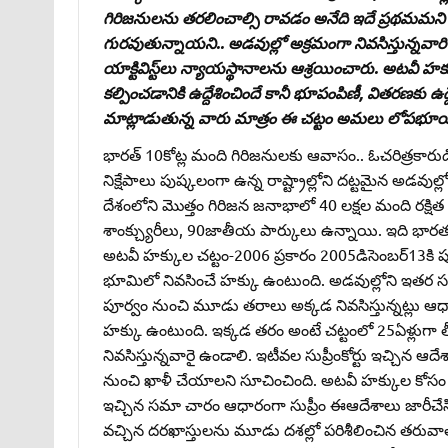
గిరిజనులను తరలించాల్సి రావడం అనేది ఇదే ప్రథమమని ఎన్
గురవుతున్నాయని.. అడవుల్లో అక్రమంగా నివసిస్తున్నవారి కా
యాక్టివిస్ట్‌లు న్యాయస్థానాలను ఆశ్రయించారు. అటవీ హక్
కల్పించడానికి ఉద్దేశించిందే కానీ భూపంపిణీ, వితరణకు ఉద
మాట్లాడుతున్న వారు మాత్రం ఈ చట్టం అమలు లోపభూయిష
భారత్‌ 10కోట్ల మంది గిరిజనులకు ఆవాసం.. ఓచరిత్రకార
నిక్షేపాలు పుష్కలంగా ఉన్న రాష్ట్రాల్లోని దట్టమైన అ
దేశంలోని మొత్తం గిరిజన జనాభాలో 40 లక్షల మంది రక్షిత అటవ
శాంక్చ్యురీలు, 90జాతీయ పార్కులు ఉన్నాయి. ఇది భారతదేశ
అటవీ హక్కుల చట్టం-2006 ప్రకారం 2005డిసెంబర్‌13కి ప
భూమిలో నివసించే హక్కు ఉంటుంది. అడవుల్లోని ఇతర స
పూర్వం నుంచి మూడు తరాలు అక్కడ నివసిస్తున్నట్లు ఆధ
హక్కు ఉంటుంది. ఇక్కడ తరం అంటే చట్టంలో 25ఏళ్లుగా త
నివసిస్తున్నవారై ఉండాలి. ఇటీవల సుప్రీంకోర్టు ఇచ్చిన ఆద
నుంచి ఖాళీ చేయాలని సూచించింది. అటవీ హక్కుల కోసం వ
ఇచ్చిన సమా చారం ఆధారంగా సుప్రీం ఈఆదేశాలు జారీచే
వచ్చిన దరఖాస్తులను మూడు దశల్లో పరిశీలించిన తరువాత