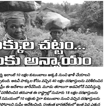
ిస్తున్న ఇలాంటి 10 లక్షల కుటుంబాలు అక్కడి నుంచి ఖాళీ చేయాలని
ెచ్చుకుంది. అటవీ హక్కుల కోసం వచ్చిన 40 లక్షల దరఖాస్తులను పరిశీలించిన
ీం ఈ ఆదేశాలు జారీచేసింది. మూడు తరాలుగా అడవిలోనే నివిసిస్తున్న
శీలించిన తరువాత ఈ రాష్ట్రాల్లో సుమారు 18 లక్షల దరఖాస్తులను
ే సమయంలో 10 లక్షలకు పైగా కుటుంబాల నుంచి వచ్చిన దరఖాస్తులను
పోవాలని సుప్రీం ఆదేశించింది. స్వతంత్ర భారతదేశంలో ఇంత పెద్ద ఎత్తున