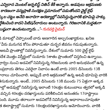
విరాన మెంటల్‌ జర్నలిస్ట్‌ నితిన్‌ శేఠీ అన్నారు. అడవులు ఆక్రమణకు
రణంగా వన్యప్రాణి సంరక్షణ ప్రమాదంలో పడుతోందని వైల్డ్‌ లైఫ్‌
కుల చట్టం అనేది అనాదిగా అరణ్యాల్లో నివసిస్తున్నవారికి భూమిపై హక్కు
్దేశించింది కాదని పిటిషన్‌దారులు అంటున్నారు. గిరిజనానికి మద్దతుగా
్ఠంగా ఉందంటున్నారు. ..’-
గునపర్తి సైమన్‌
ుడి మాటల్లో చెప్పాలంటే వారు అణగారిన అల్పసంఖ్యాకులు. ఖనిజ
డవుల్లో వీరు మనుగడ కోసం పోరాడుతూ దుర్భర జీవనం గడుపుతున్నారు.
ీ ప్రాంతాల్లో నివసిస్తున్నారు. దేశంలో సుమారు 500 వైల్డ్‌ లైఫ్‌
 మొత్తం విస్తీర్ణంలో సుమారు 5శాతం ప్రాంతంలో విస్తరించి ఉన్నాయి.
ూర్వం నుంచి అడవిలో నివిసిస్తున్న గిరిజనులకు వారి అనుభవంలో ఉన్న
ంప్రదాయ తెగలు ఎవరైనా నివాసం ఉంటే వారు 2005 డిసెంబరు 13కి
ారాలు చూపించాలి. అప్పుడే వారి ఆక్రమణలో ఉన్న అటవీ భూమిపై వారికి
ీసుకున్నారు. అంటే.. 2005 డిసెంబరు 13కి ముందు 75 ఏళ్లుగా అక్కడ
ేశాల్లో అడవుల్లో నివసిస్తున్న ఇలాంటి 10లక్షల కుటుంబాలు త్వరలో అక్కడి
చ్చిన 40లక్షల దరఖాస్తులను పరిశీలించిన అనంతరం 17రాష్ట్రాలు
సింది. మూడు తరాలుగా అడవిలోనే నివిసిస్తున్న ఆధారాలుచూపుతూ
 ఈరాష్ట్రాల్లో సుమారు 18లక్షలదరఖాస్తులను ఆమోదించారు. వారికి