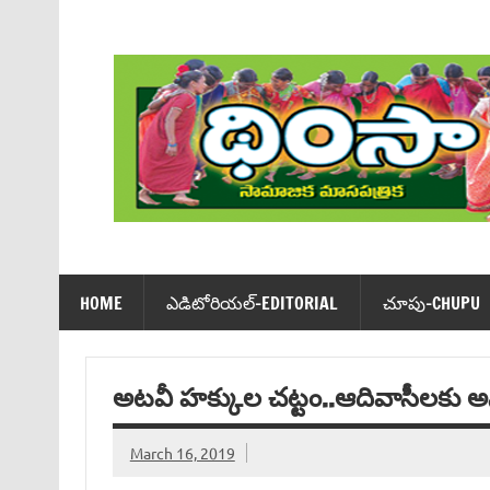
Skip
to
content
Dhimsa Telugu Monthly Magazine
HOME
ఎడిటోరియ‌ల్-EDITORIAL
చూపు-CHUPU
అటవీ హక్కుల చట్టం..ఆదివాసీలకు 
March 16, 2019