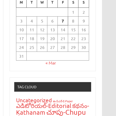
M
T
W
T
F
S
S
1
2
3
4
5
6
7
8
9
10
11
12
13
14
15
16
17
18
19
20
21
22
23
24
25
26
27
28
29
30
31
« Mar
TAG CLOUD
Uncategorized
ఈ-పేప‌ర్-E-Paper
ఎడిటోరియ‌ల్-Editorial
క‌థ‌నం-
చూపు-Chupu
Kathanam