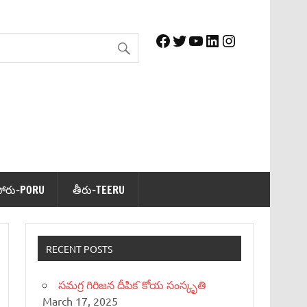
Facebook
Twitter
YouTube
LinkedIn
Instagram
పోరు-PORU
తీరు-TEERU
RECENT POSTS
సమగ్ర గిరిజన దీపిక`కోయ సంస్కృతి
March 17, 2025