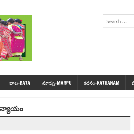
DHIMSA
బాట‌-BATA
మార్పు-MARPU
క‌థ‌నం-KATHANAM
అన్యాయం