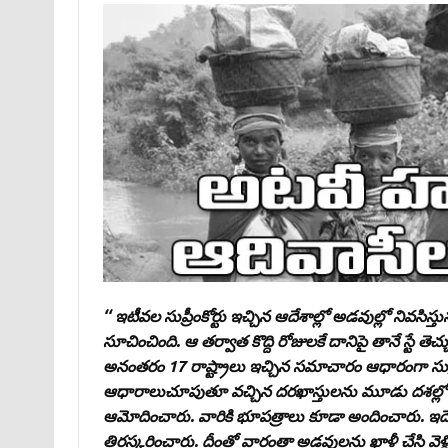
‘‘ ఇటీవల సుప్రీంకోర్టు ఇచ్చిన ఆదేశాల్లో అడవుల్లో నివస
సూచించింది. ఆ తర్వాత కొద్ది రోజులకే దానిపై తానే స్టే త
అనంతరం 17 రాష్ట్రాలు ఇచ్చిన సమాచారం ఆధారంగా సుప్ర
ఆధారాలుచూపుతూ వచ్చిన దరఖాస్తులను మూడు దశల్లో పరి
ఆమోదించారు. వారికి భూపత్రాలు కూడా అందించారు. ఇద
తిరస్కరించారు. దీంతో వారంతా అడవులను ఖాళీ చేసి వెళ్లి