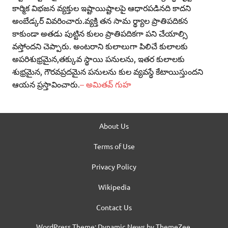
కార్మిక విభజన వ్యక్తుల ఇష్టాయిష్టాలపై ఆధారపడినది కాదని
అంబేడ్కర్‌ వివరించారు.వ్యక్తి తన సామ ర్థ్యాల ప్రాతిపదికన
కాకుండా అతడు పుట్టిన కులం ప్రాతిపదికగా పని చేయాల్సి
వస్తోందని చెప్పారు. అంటరాని కులాలుగా పిలిచే కులాలకు
అపరిశుభ్రమైన,తక్కువ స్థాయి పనులను, ఇతర కులాలకు
శుభ్రమైన, గౌరవప్రదమైన పనులను కుల వ్యవస్థే కేటాయిస్తుందని
ఆయన ప్రస్తావించారు.
– అమితవ్‌ గుహ
About Us
Terms of Use
Privacy Policy
Wikipedia
Contact Us
WordPress Theme: Dynamic News by ThemeZee.