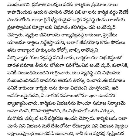
మొదలుకొని, ప్రసూతి సెలవుల వరకు కార్మికుల ప్రయోజ నాలు
కాపాడేందుకు ఆయన చూపిన చొరవ ఫలితా లను కార్మిక వర్గం నేటికీ
పొందుతోంది. లాభా ర్జనే ధ్యేయమైన ఆర్థిక వ్యవస్థ రెండు రాజకీయ
ప్రజాస్వామిక సూత్రా లకు విఘాతం కలిగిస్తుం దని అంబేడ్కర్‌
చెప్పారు. వ్యక్తుల జీవితాలను రాజ్యవ్యవస్థ కాకుండా, ప్రైవేటు
యాజమా న్యాలు నిర్దేశిస్తాయని, అలాగే జీవనోపాధి కోసం పౌరులు
తమ రాజ్యాంగ హక్కులను కోల్పో వాల్సి రావొచ్చని
పేర్కొన్నారు.‘కుల వ్యవస్థ పనినే కాదు, కార్మికులనూ విభజిస్తుంది’
భారత సమాజ తీరును లోతుగా పరిశోధించిన అంబే డ్కర్‌, కులానికి,
పనికీ సంబంధముందని గుర్తించారు. కుల వ్యవస్థ పని విభజనకు
సంబంధించినదనే వాదనను ఆయన తిరస్క రించారు.ఈ సమాజం
పనినే కాకుండా కార్మికు లను కూడా విభజించి చూస్తోందని, ఇది
అసహజమైనదని, ఏ నాగరిక సమాజంలోనూ ఇలా ఉండదని
వ్యాఖ్యానించారు. కార్మికుల విభజనను హిందూ సమాజ నిర్మాణమే
ఆమో దించి, కొనసాగిస్తోందని, ఈ విభజనలో ఒకరు ఎక్కువ,
మరొకరు తక్కువ అనే వర్గీకరణ ఉందని చెప్పారు. కార్మికులను ఇలా
చూసే పని విభజన మరే దేశంలోనూ లేదన్నారు.పని విభజన వ్యక్తుల
ఇష్టాయిష్టాలపై ఆధారపడి ఉండాలని, కానీ కుల వ్యవస్థ సృష్టించిన