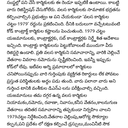
సంస్థల్లో పని చేసే కార్మికులకు ఈ రెండూ ఇప్పటికే ఉంటాయి. కాబట్టి
వారు రిజిస్ట్రేషన్‌ చేసుకోలేరు. వలస కార్మికులకు సామాజిక భద్రతను
కల్పించాల్సిన ప్రభుత్వం ఆ పని చేయకుండా ‘వలస కార్మికుల
చట్టం-1979’ రద్దును ప్రకటించింది. దీనికి బదులుగా వచ్చేటటువంటి
కోడ్‌ కాంట్రాక్ట్‌ కార్మికుల కష్టాలను పెంచుతుంది. 1979 చట్టం
యజమానులకు, కాంట్రాక్టర్లకు, సబ్‌ కాంట్రాక్టర్లకు నిర్ద్ఱేశిత ఆదేశాలు
ఇచ్చింది. కాంట్రాక్టు కార్మికులను పెట్టుకోవాలంటే ముందుగా వీరు
రిజిస్టరై ఉండాలి. ప్రతి వలస కార్మికుని సమాచారాన్ని, వారికి చెల్లించే
వేతనాల వివరాల నమోదును స్పష్టీకరించింది. ఇవన్నీ ఇప్పుడు
కోడ్‌లో లేవు. ఇటీవల అగ్ని ప్రమాదాలలో కార్మికులు
చనిపోయినప్పుడు వారి గుర్తింపుకు వ్యక్తిగత రికార్డులు లేక పోవటం
ప్రస్తుత పరిస్థితులకు అద్దం పడు తుంది. వారు పలానా వారు అని
గుర్తించ టానికి వంశీకుల డిఎన్‌ఎ లను పరీక్షించాల్సి వచ్చింది.
యజమానులు తమ దగ్గర ఉన్న వలస కార్మికుల
నియామకం,నమోదు, రవాణా, నివాసం,కనీస వేతనం,కాలనుగుణ
వేతనాలు తదితర సమాచారాన్ని తప్పకుండా నిర్వహిం చాలని
1979చట్టం నిర్దేశించింది.వేతనాల చెల్లింపు,ఆరోగ్య సౌకర్యాల
కల్పన,పని ప్రదేశం లో రక్షణ కల్పించే డ్రస్సులు,మంచినీటి సౌక