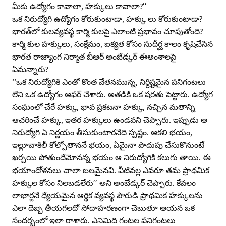
మీకు ఉద్యోగం కావాలా, హక్కులు కావాలా?’’
ఒక నిరుద్యోగి ఉద్యోగం కోరుకుంటాడా, హక్కు లు కోరుకుంటాడా?
భారత్‌లో కులవ్యవస్థ కార్మి కులపై ఎలాంటి ప్రభావం చూపుతోంది?
కార్మి కుల హక్కులు, సంక్షేమం, ఐక్యత కోసం సుదీర్ఘ కాలం కృషిచేసిన
భారత రాజ్యాంగ నిర్మాత బీఆర్‌ అంబేడ్కర్‌ ఈఅంశాలపై
ఏమన్నారు?
‘‘ఒక నిరుద్యోగికి ఎంతో కొంత వేతనమున్న, నిర్దిష్టమైన పనిగంటలు
లేని ఒక ఉద్యోగం ఆఫర్‌ చేశారు. అతడికి ఒక షరతు పెట్టారు. ఉద్యోగ
సంఘంలో చేరే హక్కు, భావ ప్రకటనా హక్కు, నచ్చిన మతాన్ని
ఆచరించే హక్కు, ఇతర హక్కులు ఉండవని చెప్పారు. ఇప్పుడు ఆ
నిరుద్యోగి ఏ నిర్ణయం తీసుకుంటారనేది స్పష్టం. ఆకలి భయం,
ఇల్లూవాకిలీ కోల్పోతాననే భయం, ఏమైనా పొదుపు చేసుకొనుంటే
ఖర్చయి పోతుందేమోనన్న భయం ఆ నిరుద్యోగికి కలుగు తాయి. ఈ
భయాందోళనలు చాలా బలమైనవి. వీటివల్ల ఎవరూ తమ ప్రాథమిక
హక్కుల కోసం నిలబడలేరు’’ అని అంబేడ్కర్‌ చెప్పారు. కేవలం
లాభార్జనే ధ్యేయమైన ఆర్థిక వ్యవస్థ పౌరుడి ప్రాథమిక హక్కులను
ఎలా దెబ్బ తీయగలదో సోదాహరణంగా చెబుతూ ఆయన ఒక
సందర్భంలో ఇలా రాశారు. ఎనిమిది గంటల పనిగంటలు