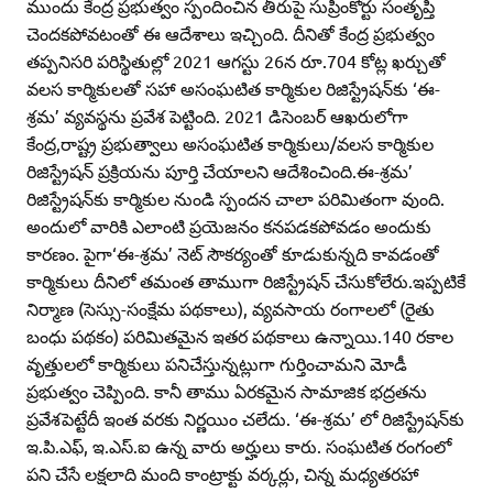
ముందు కేంద్ర ప్రభుత్వం స్పందించిన తీరుపై సుప్రీంకోర్టు సంతృప్తి
చెందకపోవటంతో ఈ ఆదేశాలు ఇచ్చింది. దీనితో కేంద్ర ప్రభుత్వం
తప్పనిసరి పరిస్థితుల్లో 2021 ఆగస్టు 26న రూ.704 కోట్ల ఖర్చుతో
వలస కార్మికులతో సహా అసంఘటిత కార్మికుల రిజిస్ట్రేషన్‌కు ‘ఈ-
శ్రమ’ వ్యవస్థను ప్రవేశ పెట్టింది. 2021 డిసెంబర్‌ ఆఖరులోగా
కేంద్ర,రాష్ట్ర ప్రభుత్వాలు అసంఘటిత కార్మికులు/వలస కార్మికుల
రిజిస్ట్రేషన్‌ ప్రక్రియను పూర్తి చేయాలని ఆదేశించింది.ఈ-శ్రమ’
రిజిస్ట్రేషన్‌కు కార్మికుల నుండి స్పందన చాలా పరిమితంగా వుంది.
అందులో వారికి ఎలాంటి ప్రయెజనం కనపడకపోవడం అందుకు
కారణం. పైగా‘ఈ-శ్రమ’ నెట్‌ సౌకర్యంతో కూడుకున్నది కావడంతో
కార్మికులు దీనిలో తమంత తాముగా రిజిస్ట్రేషన్‌ చేసుకోలేరు.ఇప్పటికే
నిర్మాణ (సెస్సు-సంక్షేమ పథకాలు), వ్యవసాయ రంగాలలో (రైతు
బంధు పథకం) పరిమితమైన ఇతర పథకాలు ఉన్నాయి.140 రకాల
వృత్తులలో కార్మికులు పనిచేస్తున్నట్లుగా గుర్తించామని మోడీ
ప్రభుత్వం చెప్పింది. కానీ తాము ఏరకమైన సామాజిక భద్రతను
ప్రవేశపెట్టేదీ ఇంత వరకు నిర్ణయిం చలేదు. ‘ఈ-శ్రమ’ లో రిజిస్ట్రేషన్‌కు
ఇ.పి.ఎఫ్‌, ఇ.ఎస్‌.ఐ ఉన్న వారు అర్హులు కారు. సంఘటిత రంగంలో
పని చేసే లక్షలాది మంది కాంట్రాక్టు వర్కర్లు, చిన్న మధ్యతరహా