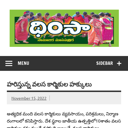
Skip
to
content
DHIMSA
Dhimsa Telugu Monthly Magazine
MENU
SIDEBAR
హరిస్తున్న వలస కార్మికుల హక్కులు
November 15, 2022
అత్యధిక మంది వలస కార్మికులు వ్యవసాయం, పరిశ్రమలు, నిర్మాణ
రంగాలలో కనిపిస్తారు. దేశ స్థూల జాతీయ ఉత్పత్తిలో10శాతం వలస
కార్మికుల శ్రమ నుండే వస్తోంది.అయితే, వలస కార్మికులు