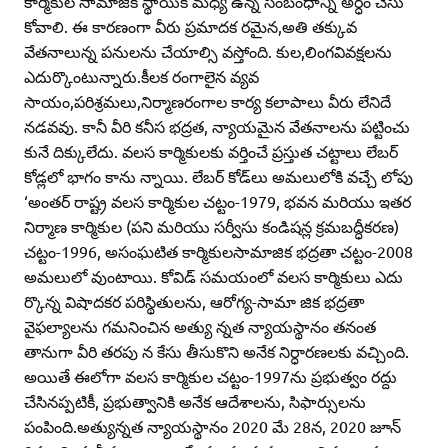
కార్మికుల సామాజిక స్థాయికి మధ్య ఉన్న సంబంధాన్ని అర్ధం చేసు
కోవాలి. ఈ కారణంగా వీరు ప్రమాదక రమైన,అతి తక్కువ
వేతనాలున్న పనులను చేయాల్సి వస్తోంది. కుల,లింగవివక్షలను
ఎదుర్కొంటున్నారు.కీలక రంగాలైన వ్యవ
సాయం,పరిశ్రమలు,నిర్మాణరంగాల కార్య కలాపాలు వీరు లేనిదే
నడవవు. కానీ వీరి కనీస భద్రత, న్యాయమైన వేతనాలను పట్టించు
కునే దిక్కులేదు. వలస కార్మికులకు వర్తించే ప్రస్తుత చట్టాలు లేబర్‌
కోడ్లలో భాగం కాను న్నాయి. లేబర్‌ కోడ్‌లు అమలులోకి వచ్చే లోపు
‘అంతర్‌ రాష్ట్ర వలస కార్మికుల చట్టం-1979, భవన మరియు ఇతర
నిర్మాణ కార్మికుల (పని మరియు సర్వీసు కండిషన్ల క్రమబద్ధీకరణ)
చట్టం-1996, అసంఘటిత కార్మికులసామాజిక భద్రతా చట్టం-2008
అమలులో వుంటాయి. కోవిడ్‌ సమయంలో వలస కార్మికులు ఎదు
ర్కొన్న విషాదకర పరిస్థితులను, ఆరోగ్య-సామా జిక భద్రతా
వైఫల్యాలను గమనించిన అత్యు న్నత న్యాయస్థానం తనంత
తానుగా వీరి తరపు న కేసు తీసుకొని అనేక నిర్ధారణలకు వచ్చింది.
అయితే ఈలోగా వలస కార్మికుల చట్టం-1997ను ప్రభుత్వం రద్దు
చేసినప్పటికీ, ప్రభుత్వానికి అనేక ఆదేశాలను, సిఫార్సులను
పంపింది.అత్యున్నత న్యాయస్థానం 2020 మే 28న, 2020 జూన్‌