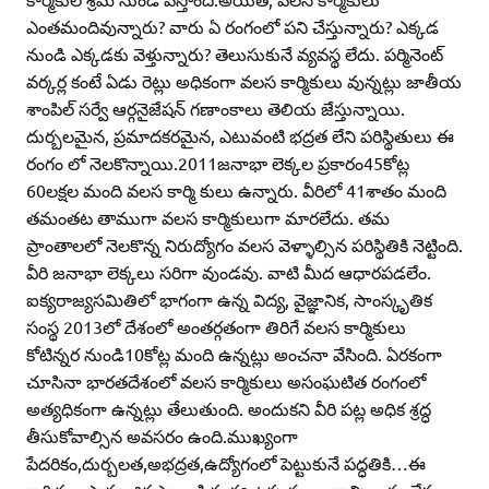
ఎంతమందివున్నారు? వారు ఏ రంగంలో పని చేస్తున్నారు? ఎక్కడ
నుండి ఎక్కడకు వెళ్తున్నారు? తెలుసుకునే వ్యవస్థ లేదు. పర్మినెంట్‌
వర్కర్ల కంటే ఏడు రెట్లు అధికంగా వలస కార్మికులు వున్నట్లు జాతీయ
శాంపిల్‌ సర్వే ఆర్గనైజేషన్‌ గణాంకాలు తెలియ జేస్తున్నాయి.
దుర్బలమైన, ప్రమాదకరమైన, ఎటువంటి భద్రత లేని పరిస్థితులు ఈ
రంగం లో నెలకొన్నాయి.2011జనాభా లెక్కల ప్రకారం45కోట్ల
60లక్షల మంది వలస కార్మి కులు ఉన్నారు. వీరిలో 41శాతం మంది
తమంతట తాముగా వలస కార్మికులుగా మారలేదు. తమ
ప్రాంతాలలో నెలకొన్న నిరుద్యోగం వలస వెళ్ళాల్సిన పరిస్థితికి నెట్టింది.
వీరి జనాభా లెక్కలు సరిగా వుండవు. వాటి మీద ఆధారపడలేం.
ఐక్యరాజ్యసమితిలో భాగంగా ఉన్న విద్య, వైజ్ఞానిక, సాంస్కృతిక
సంస్థ 2013లో దేశంలో అంతర్గతంగా తిరిగే వలస కార్మికులు
కోటిన్నర నుండి10కోట్ల మంది ఉన్నట్లు అంచనా వేసింది. ఏరకంగా
చూసినా భారతదేశంలో వలస కార్మికులు అసంఘటిత రంగంలో
అత్యధికంగా ఉన్నట్లు తేలుతుంది. అందుకని వీరి పట్ల అధిక శ్రద్ధ
తీసుకోవాల్సిన అవసరం ఉంది.ముఖ్యంగా
పేదరికం,దుర్బలత,అభద్రత,ఉద్యోగంలో పెట్టుకునే పద్ధతికి…ఈ