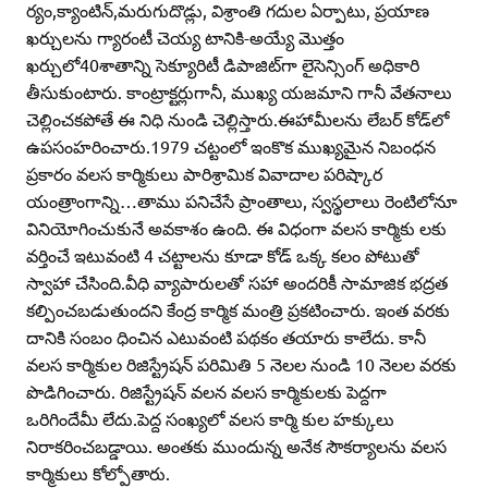
ర్యం,క్యాంటిన్‌,మరుగుదొడ్లు, విశ్రాంతి గదుల ఏర్పాటు, ప్రయాణ
ఖర్చులను గ్యారంటీ చెయ్య టానికి-అయ్యే మొత్తం
ఖర్చులో40శాతాన్ని సెక్యూరిటీ డిపాజిట్‌గా లైసెన్సింగ్‌ అధికారి
తీసుకుంటారు. కాంట్రాక్టర్లుగానీ, ముఖ్య యజమాని గానీ వేతనాలు
చెల్లించకపోతే ఈ నిధి నుండి చెల్లిస్తారు.ఈహామీలను లేబర్‌ కోడ్‌లో
ఉపసంహరించారు.1979 చట్టంలో ఇంకొక ముఖ్యమైన నిబంధన
ప్రకారం వలస కార్మికులు పారిశ్రామిక వివాదాల పరిష్కార
యంత్రాంగాన్ని…తాము పనిచేసే ప్రాంతాలు, స్వస్థలాలు రెంటిలోనూ
వినియోగించుకునే అవకాశం ఉంది. ఈ విధంగా వలస కార్మికు లకు
వర్తించే ఇటువంటి 4 చట్టాలను కూడా కోడ్‌ ఒక్క కలం పోటుతో
స్వాహా చేసింది.వీధి వ్యాపారులతో సహా అందరికీ సామాజిక భద్రత
కల్పించబడుతుందని కేంద్ర కార్మిక మంత్రి ప్రకటించారు. ఇంత వరకు
దానికి సంబం ధించిన ఎటువంటి పథకం తయారు కాలేదు. కానీ
వలస కార్మికుల రిజిస్ట్రేషన్‌ పరిమితి 5 నెలల నుండి 10 నెలల వరకు
పొడిగించారు. రిజిస్ట్రేషన్‌ వలన వలస కార్మికులకు పెద్దగా
ఒరిగిందేమీ లేదు.పెద్ద సంఖ్యలో వలస కార్మి కుల హక్కులు
నిరాకరించబడ్డాయి. అంతకు ముందున్న అనేక సౌకర్యాలను వలస
కార్మికులు కోల్పోతారు.