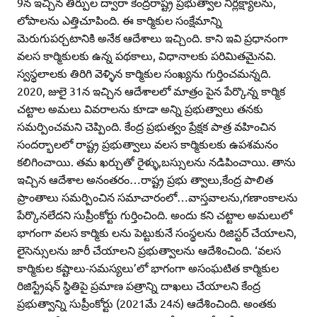
9న ఇచ్చిన తీర్పుల ద్వారా కేంద్రరాష్ట్ర ప్రభుత్వాల నిర్లక్ష్యాలను,
లోపాలను ఎత్తిచూపింది. ఈ కార్మికుల సంక్షేమాన్ని
మెరుగుపర్చటానికి అనేక ఆదేశాలు ఇచ్చింది. కాని ఇవి ప్రధానంగా
వలస కార్మికులకు ఉన్న పథకాలు, విధానాలకు పరిమితమైనవి.
స్వస్థలాలకు తిరిగి వెళ్ళిన కార్మికుల సంఖ్యను గుర్తించమన్నది.
2020, జులై 31న ఇచ్చిన ఆదేశాలలో మాత్రం పైన పేర్కొన్న కార్మిక
చట్టాల అమలు వివరాలను కూడా అన్ని ప్రభుత్వాలు తనకు
సమర్పించమని చెప్పింది. కేంద్ర ప్రభుత్వం ప్రేక్షక పాత్ర వహించిన
సందర్భాలలో రాష్ట్ర ప్రభుత్వాలు వలస కార్మికులకు ఉపశమనం
కలిగించాయి. తమ ఖర్చుతో రైళ్ళు,బస్సులను నడిపించాయి. తాను
ఇచ్చిన ఆదేశాల అనంతరం…రాష్ట్ర ప్రభు త్వాలు,కేంద్ర పాలిత
ప్రాంతాలు సమర్పించిన సమాచారంలో…వాస్తవాలను,గణాంకాలను
పేర్కొనలేదని సుప్రీంకోర్టు గుర్తించింది. అందు కని చట్టాల అమలులో
భాగంగా వలస కార్మికు లను పెట్టుకునే సంస్థలను రిజిస్టర్‌ చేయాలని,
లైసెన్సులను జారీ చేయాలని ప్రభుత్వాలను ఆదేశించింది. ‘వలస
కార్మికుల కష్టాలు-సమస్యలు’లో భాగంగా అసంఘటిత కార్మికుల
రిజిస్ట్రేషన్‌ స్థితిపై ప్రమాణ పత్రాన్ని దాఖలు చేయాలని కేంద్ర
ప్రభుత్వాన్ని సుప్రీంకోర్టు (2021మే 24న) ఆదేశించింది. అంతకు