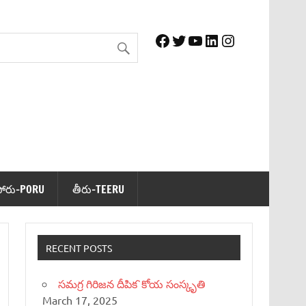
Facebook
Twitter
YouTube
LinkedIn
Instagram
పోరు-PORU
తీరు-TEERU
RECENT POSTS
సమగ్ర గిరిజన దీపిక`కోయ సంస్కృతి
March 17, 2025