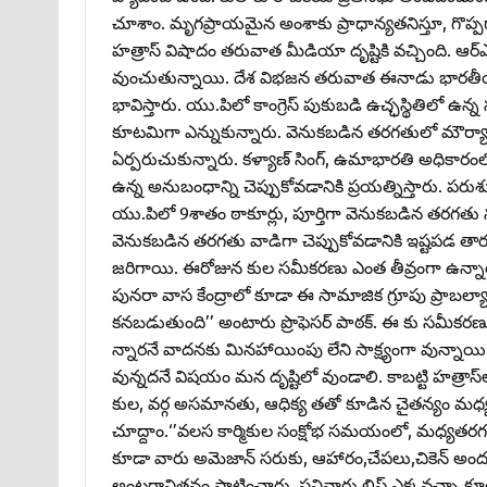
చూశాం. మృగప్రాయమైన అంశాకు ప్రాధాన్యతనిస్తూ, గొప్పగ
హత్రాస్‌ విషాదం తరువాత మీడియా దృష్టికి వచ్చింది. ఆర్‌ఎస
వుంచుతున్నాయి. దేశ విభజన తరువాత ఈనాడు భారతీయ జన
భావిస్తారు. యు.పిలో కాంగ్రెస్‌ పుకుబడి ఉచ్ఛస్థిత
కూటమిగా ఎన్నుకున్నారు. వెనుకబడిన తరగతులో మౌర్య
ఏర్పరుచుకున్నారు. కళ్యాణ్‌ సింగ్‌, ఉమాభారతి అధికార
ఉన్న అనుబంధాన్ని చెప్పుకోవడానికి ప్రయత్నిస్తారు. పరు
యు.పిలో 9శాతం ఠాకూర్లు, పూర్తిగా వెనుకబడిన తరగతు ను
వెనుకబడిన తరగతు వాడిగా చెప్పుకోవడానికి ఇష్టపడ తారు
జరిగాయి. ఈరోజున కుల‌ సమీకరణు ఎంత తీవ్రంగా ఉన్నాయంటే, 
పునరా వాస కేంద్రాలో కూడా ఈ సామాజిక గ్రూపు ప్రాబల్యాన్
కనబడుతుంది’’ అంటారు ప్రొఫెసర్‌ పాఠక్‌. ఈ కు సమీకరణు
న్నారనే వాదనకు మినహాయింపు లేని సాక్ష్యంగా వున్నాయి. య
వున్నదనే విషయం మన దృష్టిలో వుండాలి. కాబట్టి హత్రాస్‌లో బ
కుల‌, వర్గ అసమానతు, ఆధిక్య తతో కూడిన చైతన్యం మధ్యతర
చూద్దాం.‘’వల‌స కార్మికుల‌ సంక్షోభ సమయంలో, మధ్యతరగ
కూడా వారు అమెజాన్‌ సరుకు, ఆహారం,చేపలు,చికెన్‌ అందు
అంటరానితనం పాటించారు. పనివారు లిఫ్ట్‌ ఎక్కవచ్చా,క