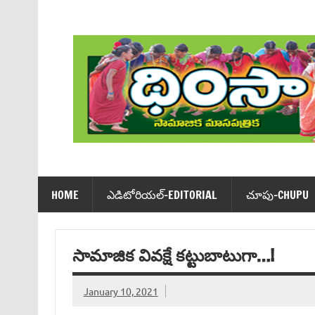
Skip
to
content
Dhimsa Telugu Monthly Magazine
HOME
ఎడిటోరియ‌ల్-EDITORIAL
చూపు-CHUPU
సామాజిక వివక్షే కట్టుబాటుగా…!
January 10, 2021