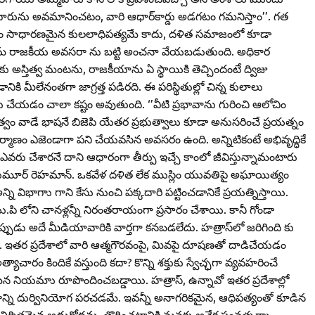
కందారును అవమానించటం, వారి ఆధార్‌కార్డు అడగటం గమనిస్తాం’’. గత
కేవలం సాధారణమైన కుల‌లాధిపత్యమే కాదు, దళిత సమాజంలో కూడా
 తమ రాజకీయ అవసరా ను బట్టి అంచనా వేయబడుతుంది. అధికార
 అస్తిత్వ మంటను, రాజకీయాను ఏ స్థాయికి తెచ్చిందంటే ద్విజు
డానికి మీలేనంతగా జాగ్రత్త పడిరది. ఈ పరిస్థితుల్లో చిన్న కులాలు
లు చేయడం చాలా కష్టం అవుతుంది. ‘’వీటి ప్రభావాను గురించి ఆలోచిం
్వం వాడే భాషనే బిజెపి యేతర ప్రభుత్వాలు కూడా అనుసరించే ప్రయత్నం
ర్నిర్మాణం ఎజెండాగా పని చేయవసిన అవసరం ఉంది. అన్నిటికంటే అభివృద్ధికే
ఎవరు చేశారనే దాని ఆధారంగా తీర్పు ఇచ్చే కాంలో జీవిస్తున్నామంటారు
్త ఇనుమూర్‌ రెహమాన్‌. ఒకవేళ దళిత లేక ముస్లిం యువతిపై అఘాయిత్యం
 విభాగాు గాని కేసు నుంచి పక్కదారి పట్టించడానికే ప్రయత్నిస్తాయి.
ు.పి లోని చానళ్లన్నీ నిరంతరాయంగా ప్రసారం చేశాయి. కానీ గోండా
్పుడు అదే మీడియావారికి వార్తగా కనబడలేదు. హత్రాస్‌లో జరిగింది కు
ు. ఇతర ప్రదేశాలో వారి ఆత్మగౌరవంపై, మివపై దూషణతో దాడిచేయడం
యాచారం కిందికే వస్తుంది కదా? కొన్ని శక్తుకు స్వేచ్ఛగా వ్యవహరించే
యేకమైన నియమాు రూపొందించబడ్డాయి. హత్రాస్‌, ఉన్నావో ఇతర ప్రదేశాల్లో
న్ని దుర్వినియోగ పరచడమే. ఇవన్నీ అనాగరికమైన, ఆధిపత్యంతో కూడిన
నిర్మితమైన అడ్డుగోడను, తొగించటానికి మనకు అనేక సంవత్సరాు