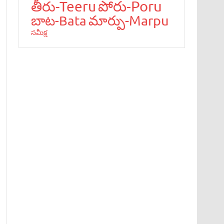
పోరు-Poru
తీరు-Teeru
మార్పు-Marpu
బాట‌-Bata
స‌మీక్ష‌