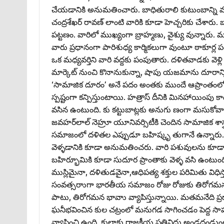
చేయడానికి అనుమతించారు. బాధితురాలి కుటుంబాన్ని మాత్
చంద్రశేఖర్‌ రావణ్‌ లాంటి వారికి కూడా హెచ్చరికు చేశార
పట్టణం. వారిలో ముఖ్యంగా బ్రాహ్మణు, వైశ్యు వున్నారు. మ
వారు ప్రధానంగా పారిశుధ్య కార్మికలుగా వుంటూ ఠాకూర్ల 
ఒక మధ్యవర్తిని వారి వద్దకు పంపుతారు. దళితవాడకు వెళ
మార్కెట్‌ నుంచి కొనానుకున్నా, షాపు యజమాను దూరాన్ని 
‘సామాజిక దూరం’ అనే పదం అంతకు ముందే ఆప్రాంతంలో 
స్పష్టంగా కన్పిస్తుంటాయి. హత్రాస్‌ దీనికి మినహాయింపు కా
వసిన ఉంటుంది. కు కట్టుబాట్లకు అనుగు ణంగా మసుకోవాల
జవహర్‌లాల్‌ నెహ్రూ యూనివర్సిటీకి చెందిన సామాజిక శాస్త్ర
సమాజంలో దళితల‌ ఎప్పుడూ బహిష్కృ తుగానే ఉన్నారు. నేటికీ
వెళ్ళడానికి కూడా అనుమతించరు. వారి పశువుల‌ను కూడ
బహిర్భూమికి కూడా సుదూర ప్రాంతాకు వెళ్ళ వసి ఉంటుంది’’.
ముస్లిమైనా, దళితుడవైనా,ఆధిపత్య శక్తుల‌ పరిమితు విధిస్
సంవత్సరాుగా భారతీయ సమాజం రోజు రోజుకు తిరోగమన 
పాటు, తిరోగమన భావాు వ్యాపిస్తున్నాయి. మతమనేది ప్రధా
ఘనీభవించిన కుల చట్రంలో మనుగడ సాగించడం పెద్ద సాహసమ
వ్యాపించి ఉంది. కులాకు రాజకీయ ప్రతినిధు అండదండు