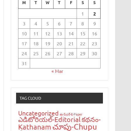
M
T
W
T
F
S
S
1
2
3
4
5
6
7
8
9
10
11
12
13
14
15
16
17
18
19
20
21
22
23
24
25
26
27
28
29
30
31
« Mar
TAG CLOUD
Uncategorized
ఈ-పేప‌ర్-E-Paper
ఎడిటోరియ‌ల్-Editorial
క‌థ‌నం-
చూపు-Chupu
Kathanam