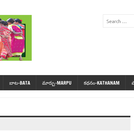
DHIMSA
బాట‌-BATA
మార్పు-MARPU
క‌థ‌నం-KATHANAM