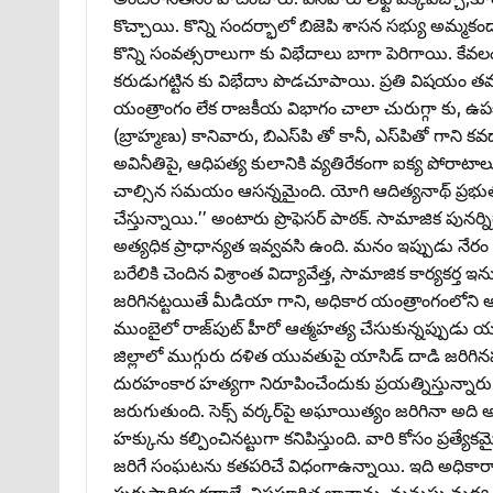
కొచ్చాయి. కొన్ని సందర్భాలో బిజెపి శాసన సభ్యు అమ్మ
కొన్ని సంవత్సరాలుగా కు విభేదాలు బాగా పెరిగాయి. 
కరుడుగట్టిన కు విభేదాు పొడచూపాయి. ప్రతి విషయం
యంత్రాంగం లేక రాజకీయ విభాగం చాలా చురుగ్గా కు, ఉపకు
(బ్రాహ్మణు) కానివారు, బిఎస్‌పి తో కానీ, ఎస్‌పితో గాని కవ
అవినీతిపై, ఆధిపత్య కులానికి వ్యతిరేకంగా ఐక్య పోరాటా
చాల్సిన సమయం ఆసన్నమైంది. యోగి ఆదిత్యనాథ్‌ ప్రభుత
చేస్తున్నాయి.’’ అంటారు ప్రొఫెసర్‌ పాఠక్‌. సామాజిక పున
అత్యధిక ప్రాధాన్యత ఇవ్వవసి ఉంది. మనం ఇప్పుడు నేరం 
బరేలికి చెందిన విశ్రాంత విద్యావేత్త, సామాజిక కార్యకర
జరిగినట్టయితే మీడియా గాని, అధికార యంత్రాంగంలోని అన్ని
ముంబైలో రాజ్‌పుట్‌ హీరో ఆత్మహత్య చేసుకున్నప్పుడు య
జిల్లాలో ముగ్గురు దళిత యువతుపై యాసిడ్‌ దాడి జరిగినప
దురహంకార హత్యగా నిరూపించేందుకు ప్రయత్నిస్తున్నార
జరుగుతుంది. సెక్స్‌ వర్కర్‌పై అఘాయిత్యం జరిగినా అది అత్
హక్కును కల్పించినట్టుగా కనిపిస్తుంది. వారి కోసం ప్రత్
జరిగే సంఘటను కతపరిచే విధంగాఉన్నాయి. ఇది అధికారా
పురుషాధిక్య క్షణాలే. విషపూరిత భావాను, మనుషు మధ్య 