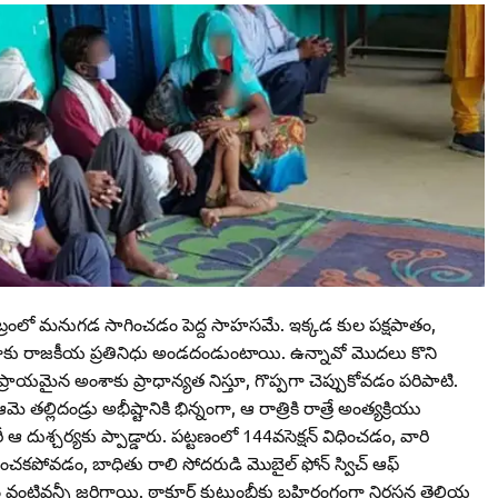
 చట్రంలో మనుగడ సాగించడం పెద్ద సాహసమే. ఇక్కడ కుల‌ పక్షపాతం,
 కులాకు రాజకీయ ప్రతినిధు అండదండుంటాయి. ఉన్నావో మొదలు కొని
యమైన అంశాకు ప్రాధాన్యత నిస్తూ, గొప్పగా చెప్పుకోవడం పరిపాటి.
ల్లిదండ్రు అభీష్టానికి భిన్నంగా, ఆ రాత్రికి రాత్రే అంత్యక్రియు
దుశ్చర్యకు ప్పాడ్డారు. పట్టణంలో 144వసెక్షన్‌ విధించడం, వారి
కపోవడం, బాధితు రాలి సోదరుడి మొబైల్‌ ఫోన్‌ స్విచ్‌ ఆఫ్‌
 వంటివన్నీ జరిగాయి. ఠాకూర్‌ కుటుంబీకు బహిరంగంగా నిరసన తెలియ