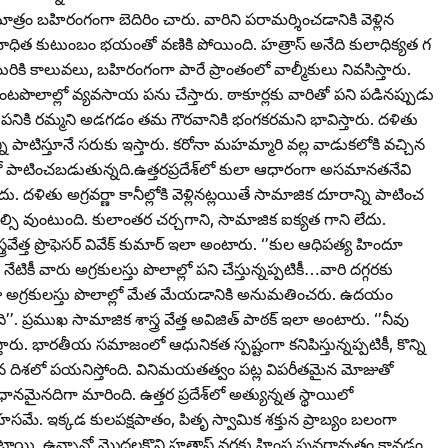
రం బహిరంగంగా బెదిరిం చారు. వారిని పరామర్శించడానికి వెళ్లిన
ు. బాధిత కుటుంబం భయంతో వణికి పోయింది. హత్రాస్‌ అనేది కులాధిక్యత గ
ురికి కాలువ‌లు, బహిరంగంగా పారే ప్రాంతంలో వాల్మీకులు నివసిస్తారు.
పంటపొలాల్లో వ్యవసాయ పను చేస్తారు. ఠాకూర్లకు వారితో పని పడినప్పుడు
్లి పనికి రమ్మని అడగడం తమ గౌరవానికి భంగకరమని భావిస్తారు. దళితు
పాటిస్తూనే సరుకు ఇస్తారు. కరోనా మహమ్మారి వ‌ల్ల‌ వాడుకలోకి వచ్చిన
పాటించబడుతున్నది.ఉత్తరప్రదేశ్‌లో కులా ఆధారంగా అసమానతనేవి
దు. దళితు అగ్రవర్ణా కానీల్లోకి వెళ్లినట్లయితే సామాజిక దూరాన్ని పాటించ
్సి వుంటుంది. కులాంతర చర్చగాని, సామాజిక ఐక్యత గాని లేదు.
వేత్త ప్రొఫెసర్‌ వివేక్‌ కుమార్‌ ఇలా అంటారు. ‘’కుల‌ ఆధిపత్య హిందూ
 వారు అగ్రకుల‌స్తు పొలాల్లో పని చేస్తున్నప్పటికీ…వారి దగ్గరకు
ా అగ్రకుల‌స్తు పొలాల్లో మేత మేయడానికి అనుమతించరు. ఉదయం
 ప్రముఖ సామాజిక శాస్త్ర వేత్త అవిజిత్‌ పాఠక్‌ ఇలా అంటారు. ‘’నీవు
తారు. భారతీయ సమాజంలో ఆధునికత స్పష్టంగా కనిపిస్తున్నప్పటికీ, కొన్ని
దిశలో పయనిస్తోంది. వినిమయతత్వం పట్ల విపరీతమైన మోజుతో
నమైనదిగా మారింది. ఉత్తర ప్రదేశ్‌లో అత్యున్నత స్థాయిలో
ే. ఇక్కడ కుల‌పక్షపాతం, పితృ స్వామిక శక్తున‌ ప్రాబ్యం బలంగా
ంటాయి. ఉన్నావో మొదల‌కొని హత్రాస్‌ వరకు హింస పునరావృతం కావడం