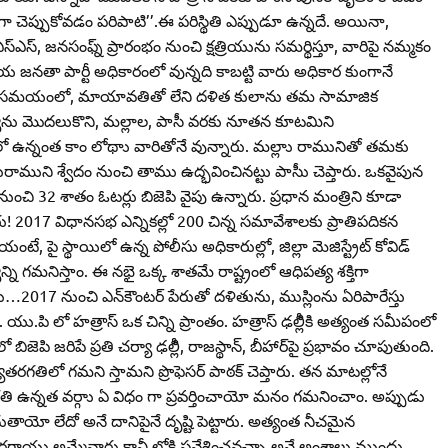
ా చెప్పుకోవడం పరిపాటి’’.ఈ పరిస్థితి ఎప్పుడూ ఉన్నదే. అయినా,
్‌ఎస్‌, జనసంఫ్న్‌ ప్రారంభం నుంచి క్షత్రియును సమర్థిస్తూ, వారిపై నమ్మకం
తా పార్టీ అధికారంలో వున్నది కాబట్టి వారు అధికార కుంగానే
ిలో ఉన్న సమయంలో, మాయావతితో లేని దళిత కులాను తమ సామాజిక
ాను మొదలుకొని, మల్లాల‌, పాసీ వరకు నూతన కూటమిని
ంలో ఉన్నంత కాం లోథాు వారితోనే వున్నారు. మల్లాు రామునితో తమకు
శురాముని శ్వేదం నుంచి తాము ఉద్భవించినట్టు పాసీు చెప్తారు. ఒకవైపున
ంచి 32 శాతం ఓటర్లు బిజెపి వైపు ఉన్నారు. ప్రధాన మంత్రిని కూడా
! 2017 విధానసభ ఎన్నికల్లో 200 చిన్న సమావేశాల‌కు ప్రాతిపదికన
పై స్థాయిలో ఉన్న పోలీసు అధికారుల్లో, జిల్లా మెజిస్ట్రేట్‌ కోవిడ్‌
ని గమనిస్తాం. ఈ నభై ఒక్క శాతమే రాష్ట్రంలో ఆధిపత్య శక్తిగా
…2017 నుంచి ఎన్‌కౌంటర్‌ పేరుతో దళితును, ముస్లింను ఏరిపారేస్తు
ు.పి లో హత్రాస్‌ ఒక చిన్ని ప్రాంతం. హత్రాస్‌ ఢల్లీికి అత్యంత సమీపంలో
ిజెపి జరిపే ప్రతి చర్యా ఢల్లీి, రాజస్థాన్‌, బీహార్‌పై ప్రభావం చూపుతుంది.
గతిలో గమని స్తామని ప్రొఫెసర్‌ పాఠక్‌ చెప్తారు. తన మాటల్లోనే
తి ఉన్నత వర్గాు ఏ విధం గా ప్రవర్తించాయో మనం గమనించాం. అప్పుడు
తాయో లేదో అనే దానిపైనే దృష్టి పెట్టారు. అత్యంత నీచమైన
ూరగాయు అమ్మేవారు కానీ లోకి ప్రవేశించవచ్చా అనే అంశాలు ముందు