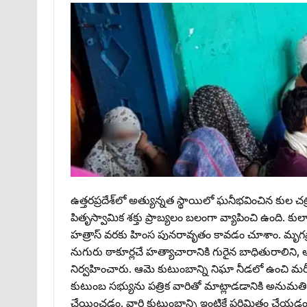
ఉత్తరప్రదేశ్‌లో అత్యున్నత స్థాయిలో ఘనీభవించిన కుల‌
పితృస్వామిక శక్తు ప్రాబ్యలం బలంగా వ్యాపించి ఉంది.
హత్రాస్‌ వరకు హింస పునరావృతం కావడం చూశాం. మృగప్రా
నుగురు ఠాకూర్లచే హత్యాచారానికి గురైన బాధితురాలిని, ఆమె త
నిర్వహించారు. ఆమె కుటుంబాన్ని నిఘా నీడలో ఉంచి మరీ ఆ 
కుటుంబ సభ్యును పత్రిక వారితో మాట్లాడడానికి అనుమతించ
చేయించడం, వారి కుటుంబాన్ని ఇంటికే పరిమితం చేయడం