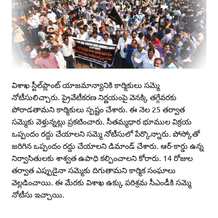
విశాఖ స్టీల్‌ప్లాంట్‌ యాజమాన్యానికి కార్మికులు సమ్మె
నోటీసులిచ్చారు. ప్రైవేటీకరణ నిర్ణయంపై వెనక్కి తగ్గేవరకు
పోరాడతామని కార్మికులు స్పష్టం చేశారు. ఈ నెల 25 తర్వాత
సమ్మెకు వెళ్తున్నట్లు ప్రకటించారు. సీతమ్మధార భూముల విక్రయ
ఒప్పందం రద్దు చేయాలని సమ్మె నోటీసులో పేర్కొన్నారు. పోస్కోతో
జరిగిన ఒప్పందం రద్దు చేయాలని డిమాండ్‌ చేశారు. ఆర్‌-కార్డు ఉన్న
నిర్వాసితులకు శాశ్వత ఉపాధి కల్పించాలని కోరారు. 14 రోజుల
తర్వాత ఎప్పుడైనా సమ్మెకు దిగుతామని కార్మిక సంఘాలు
వెల్లడించాయి. ఈ మేరకు విశాఖ ఉక్కు పరిశ్రమ సీఎండీకి సమ్మె
నోటీసు ఇచ్చాయి.