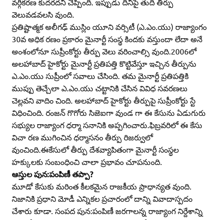
వర్గీకరణ కుదరదని చెప్పింది. ఇప్పుడు దీనిపై తుది తీర్పు
వెలువడవలసి వుంది.
ప్రతిష్టాత్మక అలీగఢ్‌ ముస్లిం యూని వర్సిటీ (ఎ.ఎం.యు) రాజ్యాంగం
30వ అధిక రణం ప్రకారం మైనార్టీ సంస్థ కిందకు వస్తుందా లేదా అనే
అంశంలోనూ సుప్రీంకోర్టు తీర్పు వెలు వరించాల్సి వుంది.2006లో
అలహాబాద్‌ హైకోర్టు మైనార్టీ ప్రతిపత్తి కొట్టివేస్తూ ఇచ్చిన తీర్పును
ఎ.ఎం.యు సుప్రీంలో సవాలు చేసింది. తమ మైనార్టీ ప్రతిపత్తికి
ముప్పు తెచ్చేలా ఎ.ఎం.యు చట్టానికి చేసిన వివిధ సవరణలు
చెల్లవని వాదిం చింది. అలహాబాద్‌ హైకోర్టు తీర్పుపై సుప్రీంకోర్టు స్టే
విధించింది. రంజన్‌ గొగోరు సిజెఐగా వుండ గా ఈ కేసును ఏడుగురు
సభ్యుల రాజ్యాంగ ధర్మా సనానికి అప్పగించారు.ఫిబ్రవరిలో ఈ కేసు
విచా రణ ముగించిన ధర్మాసనం తీర్పు రిజర్వులో
వుంచింది.ఈకేసులో తీర్పు దేశవ్యాపితంగా మైనార్టీ సంస్థల
హక్కులకు సంబంధించి చాలా ప్రభావం చూపనుంది.
ఆస్తుల పున:పంపిణీ తప్పా?
మూడో కేసుకు మరింత కీలకమైన రాజకీయ ప్రాధాన్యత వుంది.
నిజానికి ప్రధాని మోడీ ఎన్నికల ప్రచారంలో దాన్ని వివాదాస్పదం
చేశారు కూడా. సంపద పున:పంపిణీ జరగాలన్న రాజ్యాంగ నిర్దేశాన్ని