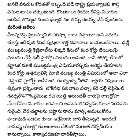
అసలే వనరుల కొరతతో ఇబ్బంది పడే రాష్ట్ర ప్రభుత్వాలకు కాస్త
వెసులుబాటు దక్కుతుంది. కొంతకాలం కిందట దీనిపై విచారణ
జరిపిన తొమ్మిది మంది ధర్మాస నం తీర్పు రిజర్వు చేసి వుంచింది.
మరింత జఠిలం
వీటన్నిటిపై ప్రజాస్వామిక పరిష్కా రాలు వస్తాయా అని ఎదురు
చూస్తుంటే పులి మీద పుట్రలా కొత్త వివాదాలు బయలుదేరాయి. ఢల్లీి
ముఖ్యమంత్రి కేజ్రీవాల్‌ను లిక్కర్‌ కేసులో కింద కోర్టు బెయిలుపై
విడుదల చేస్తే ఢల్లీి హైకోర్టు విడుదల ఆపింది. కానీ పోస్కో కేసులో
కర్ణాటక మాజీ ముఖ్యమంత్రి ఎడియూరప్పను అరెస్టు చేయాలని
కింద కోర్టు ఉత్తర్వులిస్తే మాజీ ముఖ్య మంత్రి విషయంలో అలా ఎలా
చెప్తారని హైకోర్టు ఆపేసింది. ఈ ద్వంద్వ నీతిని న్యాయ నిపుణులు
తీవ్రంగా ప్రశ్నించారు. లోక్‌సభ ఫలితాలు వచ్చా కనే ఢల్లీి లెఫ్టినెంట్‌
గవర్నర్‌%ౌ%ప్రముఖ రచ యిత్రి అరుంధతీ రారుపై రాజద్రోహ
నేరారోపణ విచారణ జరపాలని అనుమతినివ్వడం కూడా నిరసనకు
గురైంది. నేర చట్టాలను ఇష్టానుసారం మార్చి అమలుకోసం
హడావుడి పడటం కూడా ఆక్షేపణకు దారి తీస్తున్నది. అందుకే
రానున్న రోజుల్లో ఈ అంశాలు దేశంలో మరింత చర్చనీయం
కానున్నాయి. కార్యాచరణకూ దారితీస్తాయి.