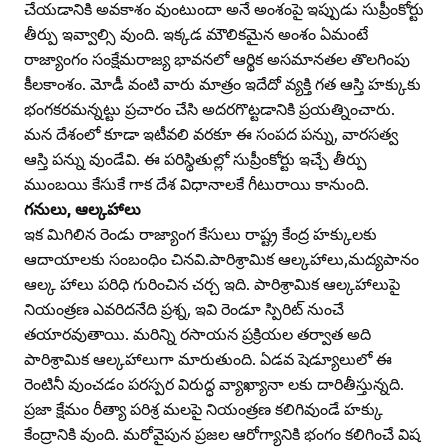
చేయడానికి అవకాశం వుంటుందా అనే అంశంపై ఇప్పుడు సుప్రీంకోర్టు
తీర్పు ఇవ్వాల్సి వుంది. ఇక్కడ మౌలికమైన అంశం ఏమంటే
రాజ్యాంగం సంక్షేమరాజ్య భావనలో ఆర్థిక అసమానతల తొలగింపు
కీలకాంశం. మోడీ వంటి వారు మాత్రం ఇదేదో వ్యక్తి గత ఆస్తి హక్కుకు
భంగకరమన్నట్టు ప్రచారం చేసి అదరగొట్టడానికి ప్రయత్నించారు.
మన దేశంలో కూడా ఇటీవలి వరకూ ఈ సంపద పన్ను, వారసత్వ
ఆస్తి పన్ను వుండేవి. ఈ పరిస్థితుల్లో సుప్రీంకోర్టు ఇచ్చే తీర్పు
ముంబయి కేసుకే గాక దేశ విధానాలకే గీటురాయి కానుంది.
గనులు, ఆల్కహాలు
ఇక మిగిలిన రెండు రాజ్యాంగ కేసులు రాష్ట్ర కేంద్ర హక్కులకు
ఆదాయాలకు సంబంధిం చినవి.పారిశ్రామిక ఆల్కహాలు,మద్యపానం
ఆల్క హాలు పరిధి గురించిన చర్చ ఇది. పారిశ్రామిక ఆల్కహాలుపై
నియంత్రణ ఎవరిదనేది ప్రశ్న, ఇవి రెండూ స్పిరిట్‌ నుంచే
తయారవుతాయి. మరిన్ని రసాయన ప్రక్రియల తర్వాత అది
పారిశ్రామిక ఆల్కహాలుగా మారుతుంది. ఏడవ షెడ్యూలులో ఈ
రెంటినీ వుంచడం పరస్పర విరుద్ధ వ్యాఖ్యానా లకు దారితీస్తున్నది.
ప్రజా క్షేమం రీత్యా పరిశ్ర మలపై నియంత్రణ కలిగివుండే హక్కు
కేంద్రానికి వుంది. మరోవైపున ప్రజల ఆరోగ్యానికి భంగం కలిగించే విష