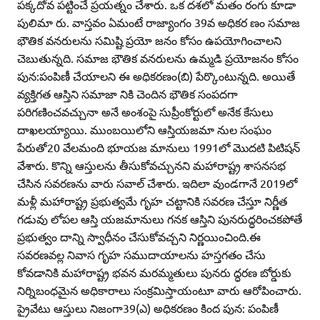
పక్కదోవ పట్టించే ప్రయత్నం చేశారు. ఒక దశలో మతం రంగు కూడా
పులిమా రు. వాస్తవం ఏమంటే రాజ్యాంగం 39వ అధికర ణం సమాజ
భౌతిక వనరులను సమిష్టి ప్రయో జనం కోసం ఉపయోగించాలని
చెబుతున్నది. సమాజ భౌతిక వనరులను ఉమ్మడి ప్రయోజనం కోసం
పున:పంపిణీ చేయాలని ఈ అధికరణం(బి) పేర్కొంటున్నది. అయితే
వ్యక్తిగత ఆస్తిని సమాజా నికి చెందిన భౌతిక సంపదగా
పరిగణించవచ్చునా అనే అంశంపై సుప్రీంకోర్టులో అనేక కేసులు
దాఖలయ్యాయి. ముంబయిలోని ఆస్తియజమా నుల సంఘం
పేరుతో20 వేలమంది భూయజ మానులు 1991లో మొదటి పిటిషన్‌
వేశారు. కొన్ని ఆస్తులను తీసుకోవచ్చునని మహారాష్ట్ర శాసనసభ
చేసిన సవరణను వారు సవాల్‌ చేశారు. ఇదిలా వుండగానే 2019లో
మళ్లీ మహారాష్ట్ర ప్రభుత్వమే గృహ చట్టానికి సవరణ చేస్తూ నిర్ణీత
గడువు లోపల ఆస్తి యజమానులు గనక ఆస్తిని పునరుద్ధరించకపోతే
ప్రభుత్వం దాన్ని స్వాధీనం చేసుకోవచ్చని నిర్ణయించింది.ఈ
సవరణవల్ల నివాస గృహ సముదాయాలను హస్తగతం చేసు
కోవడానికి మహారాష్ట్ర భవన మరమ్మతులు పునరు ద్ధరణ బోర్డుకు
నిర్నిబంధమైన అధికారాలు సంక్రమిస్తాయంటూ వారు ఆరోపించారు.
ప్రైవేటు ఆస్తులు నిజంగా39(ఎ) అధికరణం కింద పున: పంపిణీ