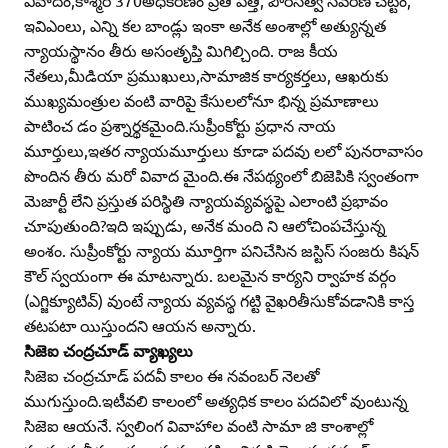
వివాదం,కాశ్మీర్‌ 370అధికరణం ప్రతి పత్తి, పౌరసత్వ సవరణ చట్టం,
ఇవిఎంలు, ఎన్ని కల బాండ్లు ఇంకా అనేక అంశాల్లో అత్యున్నత
న్యాయస్థానం తీరు అసంతృప్తి మిగిల్చింది. రాజ కీయ
నేతలు,మీడియా ప్రముఖులు,సామాజిక కార్యకర్తలు, ఆఖరుకు
ముఖ్యమంత్రుల వంటి వారిపై కేసులలోనూ భిన్న ప్రమాణాలు
పాటించ డం ప్రశ్నార్థకమైంది.సుప్రీంకోర్టు ప్రధాన నాయ
మూర్తులు,ఇతర న్యాయమూర్తులు కూడా పదవు లలో పునరావాసం
పొందిన తీరు మరో వివాద మైంది.ఈ నేపథ్యంలో బిజెపికి స్వంతంగా
మెజార్టీ లేని ప్రస్తుత పరిస్థితి న్యాయవ్యవస్థపై ఎలాంటి ప్రభావం
చూపుతుంది?ఇది ఇప్పుడు, అనేక మంది ని ఆలోచింపచేస్తున్న
అంశం. సుప్రీంకోర్టు న్యాయ మూర్తిగా పనిచేసిన జస్టిస్‌ సంజరు కిషన్‌
కౌల్‌ స్వయంగా ఈ మాటన్నారు. బలమైన కార్యని ర్వాహక వర్గం
(ఎగ్జిక్యూటివ్‌) వుంటే న్యాయ వ్యవస్థ గట్టి వైఖరితీసుకోవడానికి కాస్త
తటపటా యిస్తుందని ఆయన అన్నారు.
సిజెఐ చంద్రచూడ్‌ వ్యాఖ్యలు
సిజెఐ చంద్రచూడ్‌ పదవీ కాలం ఈ నవంబర్‌ నెలతో
ముగుస్తుంది.ఇటీవలి కాలంలో అత్యధిక కాలం పదవిలో వుంటున్న
సిజెఐ ఆయనే. స్వలింగ వివాహాల వంటి సామా జి కాంశాల్లో