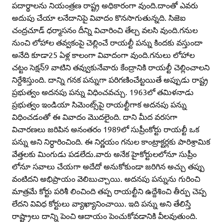
పదార్థాలను నియంత్రణ రాష్ట్ర అధికారంగా వుంది.దాంతో ఎవరు
అదుపు చేయా లనేదానిపై వివాదం కొనసాగుతున్నది. సిజెఐ
చంద్రచూడ్‌ ధర్మాసనం దీన్ని విచారించి తేల్చ వలసి వుంది.గనుల
నుంచి లోహాల తవ్వకంపై చెల్లించే రాయల్టీ పన్ను కిందకు వస్తుందా
అనేది కూడా25 ఏళ్ల కాలంగా వివాదంగా వుంది.గనులు లోహాల
చట్టం సెక్షన్‌9 వాటిని తవ్వుకునేవారు కేంద్రానికి రాయల్టీ చెల్లించాలని
నిర్దేశిస్తుంది. దాన్ని గనక పన్నుగా పరిగణించేట్టయితే అప్పుడు రాష్ట్ర
ప్రభుత్వం అదనపు పన్ను విధించవచ్చు. 1963లో తమిళనాడు
ప్రభుత్వం ఇండియా సిమెంట్స్‌పై రాయల్టీగాక అదనపు పన్ను
విధించడంతో ఈ వివాదం మొదలైంది. దాని మీద వరసగా
విచారణలు జరిపిన అనంతరం 1989లో సుప్రీంకోర్టు రాయల్టీ ఒక
పన్ను అని నిర్ధారించింది. ఈ నిర్ణయం గనుల కాంట్రాక్టర్లకు పారిశ్రామిక
వేత్తలకు మింగుడు పడలేదు.వారు అనేక హైకోర్టులలోనూ సుప్రీం
లోనూ సవాలు చేయగా అదేదో అనుకోకుండా జరిగిన అచ్చు తప్పు
వంటిదని అభిప్రాయం వెలిబుచ్చాయి. అదనపు పన్నును గురించి
మాత్రమే కోర్టు పరిశీ లించింది తప్ప రాయల్టీని ఉద్దేశించి తీర్పు చెప్ప
లేదని వివిధ కోర్టులు వ్యాఖ్యానించాయి. ఇది పన్ను అని తేలిస్తే
రాష్ట్రాలు దాన్ని పెంచి ఆదాయం పెంచుకోవడానికి వీలవుతుంది.