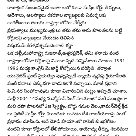
రాజ్యాంగ సంబంధమైన అంశా లలో కూడా సుప్రీం కోర్టు తీర్పులు,
ఆదేశాలు, ఆలస్యాలు రకరకాల వ్యాఖ్యలకు విమర్శలకు
దారితీశాయి.తెలుగు రాష్ట్రాలలోనూ వేర్వేరు
ప్రభుత్వాలు,ముఖ్యమంత్రులు తమ తమ అను కూలతలను బట్టి
కోర్టులపై వ్యాఖ్యలు చేయడం తెలిసిన
విషయమే.కేరళ,పశ్చిమబెంగాల్‌, కర్ణా
టక,ఢల్లీి,మహారాష్ట్ర,గుజరాత్‌,ఉత్తరప్రదేశ్‌, తమి ళనాడు వంటి
రాష్ట్రాలలోనూ కోర్టులపై వివాదా స్పద సన్నివేశాలు చూశాం. 1991-
1996 మధ్య కాంగ్రెస్‌ మెజార్టీ కోల్పోయిన పరిస్థితి. తర్వాత
యునైటెడ్‌ ఫ్రంట్‌ ప్రభుత్వం వున్నప్పుడే న్యాయ వ్యవస్థ క్రియాశీలత
వంటి పదాలు ఎక్కువగా వాడుకలోకి వచ్చాయి. మాజీ ప్రధాని
పి.వి.నర సింహారావును కూడా విచారించిన ఘట్టం అప్పుడే చూశాం.
మళ్లీ 2004-14మధ్య మన్మోహన్‌ సింగ్‌ హయాంలో మరీ ముఖ్యంగా
మలి దఫా పాలనలో 2జి స్ప్రెక్ట్రం,బొగ్గు గనుల వేలం,కామన్‌వెల్త్‌ క్రీడ
లు ప్రతిదీ సుప్రీం కోర్టు ముందుకు రావడం దేశ రాజకీయాలపై ఎంతో
ప్రభావం చూపింది. అదే మోడీ హయాంలో రాఫెల్‌ కుంభకోణం
వంటివి కూడా కోర్టులలో తేలిపోయాయి. అయోధ్య తీర్పు, శబరిమల