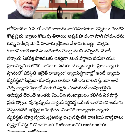
లోక్‌సభకూ ఎ.పి తో సహా నాలుగు శాసనసభలకూ ఎన్నికలు ముగిసి
కొత్త ప్రభు త్వాలు కొలువు తీరాయి.అప్రతిహతంగా సాగి పోతుందను
కున్న నరేంద్ర మోడీ హవాకు బ్రేకులు వేశారు ఓటర్లు. మిశ్రమ
కూటమిగానే ఆయన అధికారం చేపట్ట వలసి వచ్చింది. మోడీ
సర్కారు ఏకపక్ష పోకడలకు ఇకనైనా కొంత పగ్గాలు పడతా యని
ప్రజాస్వామిక లౌకిక వాదులు ఎదురు చూస్తున్నారు. ప్రజా న్యాయ
స్థానంలో పరిస్థితి ఇదైతే రాజ్యాంగ న్యాయస్థానాల్లో అంటే న్యాయ
వ్యవస్థలో ఏమైనా మార్పులు రావడా నికి ఇది దారితీస్తుందా అనే
చర్చ న్యాయవర్గాల్లో సాగుతున్నది. ఎందుకంటే సంపూర్ణమైన
ఆధిక్యత లేదంటే అంతకు మించిన సంఖ్యాబలం కలిగిన ఏక పార్టీ
ప్రభుత్వాలు వున్నప్పుడు న్యాయవ్యవస్థ ఒకింత ఆలోచించి అడుగు
వేస్తుందనేది ఇన్నేళ్ల అనుభవం. నిజానికి రాజ్యాంగం న్యాయ
వ్యవస్థకు పూర్తి స్వయంప్రతిపత్తి ఇచ్చినప్పటికీ రాజకీయ వాస్తవాలు
దృష్టిలో పెట్టుకుని ఇలా జరుగుతుంటుందని అంటుంటారు.
వివాదాలు, ఆరోపణలు