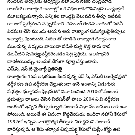
సంచలన తీర్పులకు ఆధ్వర్యం వహించిన సిజెఐ చంద్రచూడ్‌
రాజకీయ రాజ్యాంగ అంశాల్లో ఒక విధంగా%ౌ%మిశ్రమ వ్యాఖ్యలే
మూటకట్టుకున్నారు. ఎన్నికల బాండ్లపై వెలువడిన తీర్పు ఇటీవలి
కాలంలో ప్రత్యేకించి చెప్పుకోవాలి. నవంబర్‌ రెండవ వారంలో పదవీ
విరమణ చేసే ముందు ఆయన ఆరు రాజ్యాంగ సమస్యలపైతీర్పులు
ఇవ్వాల్సి వుంటుంది. సిజెఐ తో కూడిన రాజ్యాంగ ధర్మాసనాల
ముందున్న తీర్పులు వాయిదా పడితే మళ్లీ కొత్త వారు రావ
డం,వీటిని పునర్వ్యవస్థీకరించడం పెద్ద ప్రక్రియ. ఆలస్యానికి
దారితీయొచ్చు. అందుకే వేగంగా పూర్తి చేస్తుంటారు.
ఎస్‌.సి, ఎస్‌.టి మైనార్టీ ప్రతిపత్తి
రాజ్యాంగం 16వ అధికరణం కింద వున్న ఎస్‌.సి, ఎస్‌.టి రిజర్వేషన్లలో
వర్గీక రణ ఉప వర్గీకరణ చెల్లుతుందా అనే అంశాన్ని ఏడుగురు
సభ్యుల ధర్మాసనం ఫిబ్రవరిలో విచా రించింది.2010లో పంజాబ్‌
ప్రభుత్వం దాఖలు చేసిన పిటిషన్‌తో పాటు 2004 ఎ.పి వర్గీకరణ
అంశంలో ఇచ్చిన తీర్పుతర్వాత పంజాబ్‌ విధా నం అమలు కాకుండా
పోయింది. అయితే ఈ విధంగా కొట్టివేయడం ఇందిరా సహానీ కేసులో
1992లో ఇచ్చిన చారిత్రాత్మక తీర్పుకు విరుద్ధమని పంజాబ్‌
వాదిస్తున్నది. ఆ కేసు తర్వాత చిన్నయ్య కేసులో సుప్రీం కోర్టు ఉప