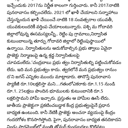
ఇచ్చేందుకు 2017ను నిర్ణీత కాలంగా గుర్తించారు. కానీ 2017నాటికి
పునరావాసం కల్పించలేదు. 2021 లో ఖాళీ చేయాలని సన్నాహాలు
చేస్తున్నందున ఖాళీ చేయించే నాటికి 18 సంవత్సరాల యువతీ,
యువకులందరికీ వర్తింప చేయాలంటున్నారు. పశ్చి మ గోదావరి
జిల్లాలోవున్న ఈసమస్యలన్నీ.. రెట్టిం పు గ్రామాలు,నిర్వాసిత
కుటుంబాలున్న తూర్పు గోదావరి జిల్లాలో రెట్టింపుస్థాయిలో
ఉన్నాయి. నిర్వాసితులను ఆదుకోవాల్సిన ప్రభు త్వాలు ఏవైనా
ప్రాజెక్టు నిర్మాణంపై ఉన్న శ్రద్ధ నిర్వాసితులపై
చూపడంలేదు.‘చంద్రబాబు ప్రభు త్వం నిర్వాసితుల్ని పట్టించుకోవడం
లేదు. ఇది మన ప్రభుత్వం కాదు. త్వరలోనే మన ప్రభుత్వం రానుం
ద’ని జగన్‌ ఎన్నికల ముందు మాట్లాడారు. తానొస్తే పునరావాస
ప్యాకేజీ రూ.10లక్షలిస్తా మని…గతంలోఎకరాకు రూ.1.15 నుండి
రూ.1. 25లక్షలు పొందిన భూములకు కుటుంబానికి రూ.5
లక్షలిస్తామని హామీ ఇచ్చారు. ప్రస్తుతం ఆ హామీల ఊసే లేదు.
జాతీయ ప్రాజెక్టుగా ప్రకటించబడ్డాక కేంద్ర ప్రభుత్వంపైనే ప్రధాన
బాధ్యత ఉంటుంది. కానీ నేటికీ ప్రాజెక్టు అంచనా వ్యయంపై కేంద్రం
గందరగోళం కొనసాగిస్తోంది. పైగా, పునరావాసం బాధ్యత తనదికాదని
నిండు పార్లమెంట్‌లో మంత్రి తోమర్‌ కుండబద్దలు కొట్టినట్లు