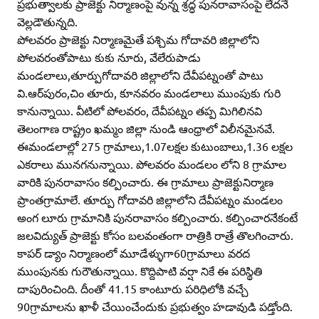
ప్రభుత్వాలకు ప్రాజెక్టు నిర్మాణంపై వున్న శ్రద్ధ పునరావాసంపై లేదనే
వెల్లడౌతున్నది.
పోలవరం ప్రాజెక్టు నిర్మాణమైతే పశ్చిమ గోదావరి జిల్లాలోని
పోలవరంతోపాటు కుకు నూరు, వేలేరుపాడు
మండలాలు,తూర్పుగోదావరి జిల్లాలోని దేవీపట్నంతో పాటు
వి.ఆర్‌పురం,చిం తూరు, కూనవరం మండలాలు ముంపుకు గురి
కానున్నాయి. వీటిలో పోలవరం, దేవీపట్నం తప్ప మిగిలినవి
తెలంగాణ రాష్ట్రం ఖమ్మం జిల్లా నుండి ఆంధ్రాలో విలీనమైనవే.
ఈమండలాల్లో 275 గ్రామాలు,1.07లక్షల కుటుంబాలు,1.36 లక్షల
ఎకరాలు మునగనున్నాయి. పోలవరం మండలం లోని 8 గ్రామాల
వారికి పునరావాసం కల్పించారు. ఈ గ్రామాలు ప్రాజెక్టునిర్మాణ
ప్రాంతగ్రామాలే. తూర్పు గోదావరి జిల్లాలోని దేవీపట్నం మండలం
అంగ లూరు గ్రామానికి పునరావాసం కల్పించారు. కల్పించారనేకంటే
జలవిద్యుత్‌ ప్రాజెక్టు కోసం బలవంతంగా రాత్రికి రాత్రే తొలగించారు.
కాపర్‌ డ్యాం నిర్మాణంలో మూడేళ్ళుగా60గ్రామాలు వరద
ముంపునకు గురౌతున్నాయి. కొద్దిపాటి వర్షా నికే ఈ పరిస్థితి
దాపురించింది. దీంతో 41.15 కాంటూరు పరిధిలోకి వచ్చే
90గ్రామాలను ఖాళీ చేయించేందుకు ప్రభుత్వం హడావుడి పడ్తోంది.