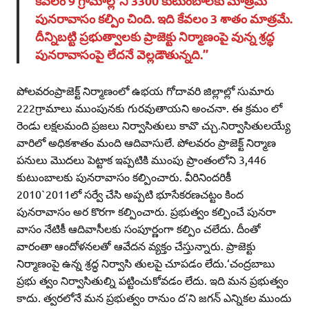
కేవలం 9 గ్రామాల్లోని 3300 కుటుంబాలకు మాత్రమే
పునరావాసం కల్పిం చింది. ఇది కేవలం 3 శాతం మాత్రమే.
దీన్నిబట్టి ప్రభుత్వాలకు ప్రాజెక్టు నిర్మాణంపై వున్న శ్రద్ధ
పునరావాసంపై లేదనే వెల్లడౌతున్నది.’’
పోలవరంప్రాజెక్ట్‌ నిర్మాణంలో ఉభయ గోదావరి జిల్లాల్లో సుమారు
222గ్రామాలు ముంపునకు గురవుతాయని అంచనా. ఈ క్రమం లో
రెండు లక్షలమంది ప్రజలు నిర్వాసితులు కావొ చ్చు.నిర్వాసితులయ్యే
వారిలో అధికశాతం మంది ఆదివాసులే. పోలవరం ప్రాజెక్ట్‌ నిర్మాణ
పనులు మొదలు పెట్టాక ఇప్పటికి ముంపు ప్రాంతంలోని 3,446
కుటుంబాలకు పునరావాసం కల్పించారు. వీరినిందరికీ
2010`2011లో సర్వే చేసి అప్పటి భూసేకరణచట్టం కింద
పునరావాసం అర కొరగా కల్పించారు. ప్రభుత్వం కల్పించే పునరా
వాసం నేటికీ ఆదివాసీలకు సంపూర్ణంగా కల్పిం చలేదు. దీంతో
వారంతా ఆందోళనలతో ఆవేదన వ్యక్తం చేస్తున్నారు. ప్రాజెక్టు
నిర్మాణంపై ఉన్న శ్రద్ధ నిర్వాసి తులపై చూపడం లేదు.‘చంద్రబాబు
ప్రభు త్వం నిర్వాసితుల్ని పట్టించుకోవడం లేదు. ఇది మన ప్రభుత్వం
కాదు. త్వరలోనే మన ప్రభుత్వం రానుం ద’ని జగన్‌ ఎన్నికల ముందు