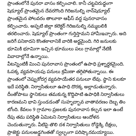
ప్రాంతంలోనే పునరా వాసం కల్పించాలి. కానీ చట్టవిరుద్ధంగా
షెడ్యూల్‌ ప్రాంతమైన దేవరగొంది గిరిజనుల్ని నాన్‌షెడ్యూల్‌
ప్రాంతమైన పోలవరం తాలూకా ఆఫీస్‌ వద్ద పునరావాసం
కల్పించారు. అప్పటి జిల్లా కలెక్టర్‌ గిరిజనుల్ని నమ్మబలికి
తరలించారు. షెడ్యూల్‌ ప్రాంతంగా గుర్తిస్తామని హామీఇచ్చారు. అది
జరిగే పనికాదని కొంతకాలానికే వారికి అర్థమైంది. గిరి జనులకు
భూమికి భూమిగా ఇచ్చిన భూములు పలు గ్రామాల్లో నేటికీ
వివాదాల్లోనే ఉన్నాయి.
వీటన్నింటికీ మించి పునరావాస ప్రాంతంలో ఉపాధి ప్రశ్నార్ధకమైంది.
ఓపక్క వ్యవసాయపు పనులు క్రమీణా తగ్గిపోతున్నాయి. ఈ
ప్రాంతంలో చెప్పుకోదగ్గ వ్యవసాయేతర పనులూ లేవు. స్థాని కులకూ
ఇదే పరిస్థితి. నిర్వాసితులూ ఉపాధి దొరక్క అల్లాడుతున్నారు.
దీంతోపాటు స్థానికులు తమకున్న కొద్దిపాటి ఉపాధికి నిర్వాసితులు
కారణమని భావి స్తుండడంతో సుహృద్భావ వాతావరణం దెబ్బ తిం
టోంది. కేవలం 9 గ్రామాల ప్రజలకు పునరావాస కల్పన ఇలా ఉంటే
రేపు తమ పరిస్థితి ఏమిటని నిర్వాసితులు ఆందోళన
చెందుతున్నారు. వీటిపై తొలి దశ నిర్వాసితులు రోడ్డెక్కి దీక్షలు,
ప్రాజెక్టు పనులఅడ్డగింతతో స్వల్పంగా పరిష్కారమయ్యాయి.