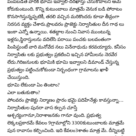
పంపబడితే వారికి భూమి ఇవ్వాలి-దరఖాస్తు చేసుకోవాలని ఆమె
కోరుకుంటుంది. కొన్ని కుటుంబాలు మాత్రమే వెనుక బడి పోరాటం
కొనసాగిస్తున్నప్పటికీ, తరలి వచ్చిన మరికొందరు కూడా తీవ్రంగా
నిరసన వ్యక్తం చేశారు.ప్రొలవరం ప్రాజెక్టు నిర్వాసితుల దీన గాథ లు
ఇంకా ఎన్నో ఉన్నాయి. శతబ్దాల నుంచి నివాస ముంటున్న
ఇళ్లను,స్థిరాస్తులను వదిలేసి పరాయి పంచకు బలవంతంగా
పింపిస్టుంటే వారి మనోవేద నలు వినేనాధుడు కరవయ్యారు. కనీసం
నిర్వాసితు లకు ప్రభుత్వం ప్రకటించి ఇచ్చిన హామీలను నెరవేర
లేదు.గిరిజనులకు భూమికి భూమి ఇవ్వాలని డిమాండ్‌ చేస్తున్న
ప్రభుత్వం పట్టించుకోకుండా నిర్బంధంగా గ్రామాలను ఖాళీ
చేయిస్తుంది.
భూమి లేకుండా ఏం తింటాం?
ఎలా బతుకుతాం?
పోలవరం ప్రాజెక్టు నిర్మాణం ప్రారం భమై పదిహేనేళ్లు కావస్తున్నా…
నిర్వాసితుల పునరా వాస కల్పన చూస్తే
ఆశ్చర్యంగానూ,నిరాశాజనకం గానూ వుంది. ప్రభుత్వ
లెక్కలప్రకారమే కేవలం 9గ్రామాల్లోని 3300కుటుంబాలకు మాత్రమే
పున రావాసం కల్పించింది. ఇది కేవలం3శాతం మాత్ర మే. దీన్నిబట్టి