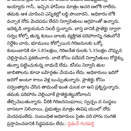
అయ్యారు గానీ.. ఇచ్చిన హామీలు మాత్రం ఆచర ణలోకి రాలేదు.
తమకు ఆశ చూపించి ఎన్నికల్లో లబ్ధి పొందారని.. అధికారం లోకి
వచ్చాక నోరు మెదపడం లేదని నిర్వాసితులు ఆగ్రహంతో ఉన్నారు.
ఇదెక్కడి న్యాయమని నిలదీ స్తున్నారు. వాస్త వానికి ప్రాజెక్టు ద్వారా
సర్వం కోల్పో తున్న కుటుం బాలకు వ్యక్తిగత పరిహారాన్ని గతంలోనే
నిర్దేశిం చారు. భూములు కోల్పోయిన గిరిజనులకు ఒక్కో
కుటుంబానికి రూ.5.85లక్షలు, గిరిజనేత రులకు 5.35లక్షల చొప్పున
చెల్లిస్తామని ప్రకటించారు. వాటి కోసం పదేపదే నిర్వాసితులు రోడ్డెక్కు
తున్నా పట్టించుకున్న నాథుడే లేడు. కనీసం నిర్వాసి తుల
జాబితాలను కూడా బహిర్గతం చేయడం లేదు. అధికారులు ఇదిగో
అదిగో అంటూ కాలం వెళ్ల బుచ్చుతున్నారు. ప్రాజెక్టు కోసం
సర్వంత్యాగం చేసిన తామంటే ఇంత చులక నా అని ప్రశ్నిస్తున్నారు.
తమకు పరిహారం చెల్లించాకే ప్రాజెక్టుకట్టుకోవాలని
తేల్చిచెబుతున్నారు. వీరికి గిరిజనసంఘాలు, స్వచ్ఛం ద సంస్థలు
బాసటగా నిలిచాయి. ప్రభుత్వం మాత్రం ఈవిష యంలో నోరు
మెదపడంలేదు. సంబంధిత అధికారులు సైతం పరి హారం సంగతి
ప్రస్తావించడానికి సిద్ధపడడం లేదు.-
సైమన్‌ గునపర్తి