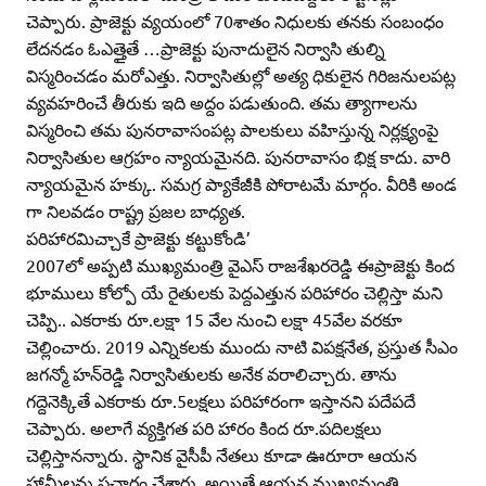
చెప్పారు. ప్రాజెక్టు వ్యయంలో 70శాతం నిధులకు తనకు సంబంధం
లేదనడం ఓఎత్తైతే …ప్రాజెక్టు పునాదులైన నిర్వాసి తుల్ని
విస్మరించడం మరోఎత్తు. నిర్వాసితుల్లో అత్య ధికులైన గిరిజనులపట్ల
వ్యవహరించే తీరుకు ఇది అద్దం పడుతుంది. తమ త్యాగాలను
విస్మరించి తమ పునరావాసంపట్ల పాలకులు వహిస్తున్న నిర్లక్ష్యంపై
నిర్వాసితుల ఆగ్రహం న్యాయమైనది. పునరావాసం భిక్ష కాదు. వారి
న్యాయమైన హక్కు. సమగ్ర ప్యాకేజీకి పోరాటమే మార్గం. వీరికి అండ
గా నిలవడం రాష్ట్ర ప్రజల బాధ్యత.
పరిహారమిచ్చాకే ప్రాజెక్టు కట్టుకోండి’
2007లో అప్పటి ముఖ్యమంత్రి వైఎస్‌ రాజశేఖరరెడ్డి ఈప్రాజెక్టు కింద
భూములు కోల్పో యే రైతులకు పెద్దఎత్తున పరిహారం చెల్లిస్తా మని
చెప్పి.. ఎకరాకు రూ.లక్షా 15 వేల నుంచి లక్షా 45వేల వరకూ
చెల్లించారు. 2019 ఎన్నికలకు ముందు నాటి విపక్షనేత, ప్రస్తుత సీఎం
జగన్మో హన్‌రెడ్డి నిర్వాసితులకు అనేక వరాలిచ్చారు. తాను
గద్దెనెక్కితే ఎకరాకు రూ.5లక్షలు పరిహారంగా ఇస్తానని పదేపదే
చెప్పారు. అలాగే వ్యక్తిగత పరి హారం కింద రూ.పదిలక్షలు
చెల్లిస్తానన్నారు. స్థానిక వైసీపీ నేతలు కూడా ఊరూరా ఆయన
హామీలను ప్రచారం చేశారు. అయితే ఆయన ముఖ్యమంత్రి