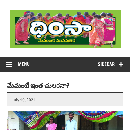
Skip
to
content
DHIMSA
Dhimsa Telugu Monthly Magazine
MENU
SIDEBAR
మేమంటే ఇంత చులకనా?
July 10, 2021