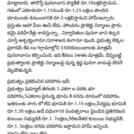
మాట్లాడారు. తానొస్తే పునరావాస ప్యాకేజీ రూ.10లక్షలిస్తామని..
గతంలో ఎకరాకురూ.1.15నుండి రూ.1.25 లక్షలు పొందిన
భూములకు కుటుంబానికి రూ.5 లక్షలిస్తామని హామీఇచ్చారు.
ప్రస్తుతం ఆహా మీల ఊసే లేదు. పోలవరం ప్రాజెక్టు నిర్మాణం ప్రారం
భమై పదిహేనేళ్లు కావస్తున్నా…నిర్వాసితుల పునరా వాస కల్పన
చూస్తే ఆశ్చర్యంగానూ,నిరాశాజన కంగానూ వుంది. ప్రభుత్వ లెక్కల
ప్రకారమే కేవ లం 9గ్రామాల్లోని 3300కుటుంబాలకు మాత్రమే
పునరావాసం కల్పించింది. ఇది కేవలం 3శాతం మాత్రమే. దీన్నిబట్టి
ప్రభుత్వాలకు ప్రాజెక్టు నిర్మాణంపై వున్న శ్రద్ధ పునరా వాసంపై లేదనే
వెల్లడౌతున్నది.
ప్రభుత్వం ప్రకటించిన పరిహారం ఇదీ:
ప్రభుత్వం షెడ్యూల్‌ తెగలకు 5 ఎకరా ల వరకు భూ
పరిహారం,5ఎకరాల పైనున్న భూమి కి నగదు రూపంలో పరిహారం.
ఇతరులకు సాగు లో లేని భూమికి రూ.1.15 లక్షలు,సేద్యపు భూమికి
రూ.1.30 లక్షలు.అదే విధంగా18 సంవత్సరాలు పైబడిన ప్రతిగిరిజన
కుటుంబ సభ్యుడికి రూ.1. 7లక్షలు,గిరిజనేతర కుటుంబ సభ్యుడికి:
రూ.1. 5లక్షలు నగదు పరిహారం ఇస్తామని హామీ ఇచ్చింది.
భూమి లేదు ఇల్లు లేదు