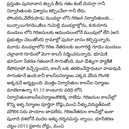
ప్రస్తుతం పునరావాస కల్పన తీరు గతం కంటే మెరుగ్గా గానీ
నిర్వాసితులకు విశ్వాసం కల్పించేలా గానీ లేదు.
పోలవరం,వేలేరుపాడు మండల్లా లోని గిరిజన నిర్వాసితులకు…
బుచ్చాయిగూడెం,జీలు గుమిల్లి మండల్లాల్లోను, కుకునూరు
మండలం లోని గిరిజనులకు ఆమండలంలోనే ముంపులో లేని (అని
ప్రభుత్వం చెబుతోంది) గ్రామాల్లో పునరా వాసం కల్పిస్తున్నారు.
మూడు మండల్లాలోని గిరిజ నేతరులకు జంగారెడ్డి గూడెం మండలం
చల్లావారి గూడెంలో మెగా కాలనీ నిర్మించనున్నారు. భూమికి
భూమిగా సేకరణ గతంలానే సాగుతోంది. మూ డేళ్ళుగా ప్యాకేజీ
రేపోమాపో వచ్చేస్తుందని, కాలనీ లకు తరలించేస్తారంటూ హడావుడి
సాగుతూనే ఉంది.కానీ కాలనీలనిర్మాణం ఎక్కడ వేసిన గొంగళి
అక్కడనే అన్నట్లుంది. మొత్తం నిర్వాసితుల కాలనీల నిర్మాణం
మాటెలాఉన్నా 41.15 కాంటూరు పరిధి లోని
నిర్వాసితులకాలనీలనిర్మాణంకొలిక్కి రాలేదు. గిరిజనుల కాలనీల్లో
కొన్ని ఇళ్ళ నిర్మాణం పూర్తైనా రోడ్లు,మంచి నీళ్ళు,విద్యుత్‌వంటి
మౌలిక సదు పాయాల జాడలేదు. గిరిజనేతరుల కాలనీల్లో ఇంకా
పునాది దశలోనే వందల ఇళ్ళు దర్శనమిస్తు న్నాయి. భూసేకరణ
చట్టం-2013 ప్రకారం రోడ్డు, మంచి