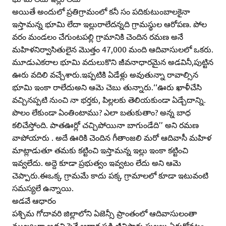
అయితే అందులో ప్రతిగ్రామంలో కనీ సం పదికుటుంబాలకైనా
ఇస్తామన్న భూమి లేదా ఇల్లురాలేదన్నది గ్రామస్థుల ఆరోపణ. పోల
వరం మండలం చేగుంటపల్లి గ్రామానికి చెందిన రమణ అనే
మహిళనిర్వాసితులైన మొత్తం 47,000 మంది ఆదివాసులలో ఒకరు.
మూడుఎకరాల భూమి వదులుకొని జీవనాధారమైన అడవినీ,పుట్టిన
ఊరు వదిలి వచ్చేశారు.ఇప్పటికి ఏడేళ్లు అవుతున్నా రావాల్సిన
భూమి ఇంకా రాలేదుఅని ఆమె చెబు తున్నారు.‘‘ఊరు ఖాళీచేసి
వచ్చినప్పటి నుంచి నా భర్తకు, పిల్లలకు తెలియకుండా ఏడ్చేదాన్ని.
పొలం లేకుండా ఏంతింటాము? ఎలా బతుకుతాం? అన్న బాధ
కలిచేస్తోంది. పాతఊర్లో చచ్చిపోయినా బాగుండేది’’ అని రమణ
వాపోయారు . అదే ఊరికి చెందిన గీతాంజలి మరో ఆదివాసీ మహిళ
మాట్లాడుతూ తమకు కట్టించి ఇస్తామన్న ఇల్లు ఇంకా కట్టించి
ఇవ్వలేదు. అద్దె కూడా ప్రభుత్వం ఇవ్వటం లేదు అని ఆమె
చెప్పారు.ఈఒక్క గ్రామమే కాదు పక్క గ్రామాలలో కూడా ఇటువంటి
సమస్యలే ఉన్నాయి.
అడవే ఆధారం
పశ్చిమ గోదావరి జిల్లాలోని ఏజెన్సీ ప్రాంతంలో ఆదివాసులంతా
ముఖ్యంగా అడవి పైనే ఆధార పడి జీవిస్తారు.పుల్లలు ఏరుకోవటం,