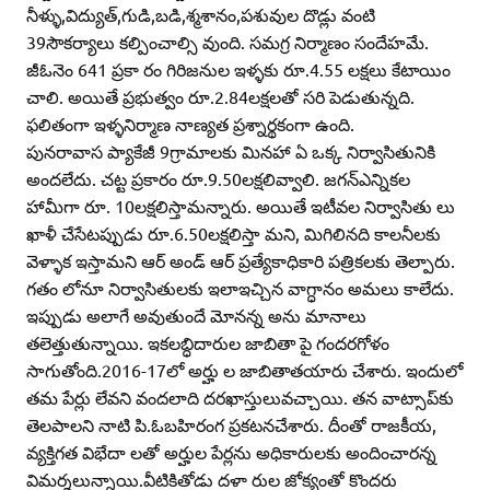
నీళ్ళు,విద్యుత్‌,గుడి,బడి,శ్మశానం,పశువుల దొడ్లు వంటి
39సౌకర్యాలు కల్పించాల్సి వుంది. సమగ్ర నిర్మాణం సందేహమే.
జీఓనెం 641 ప్రకా రం గిరిజనుల ఇళ్ళకు రూ.4.55 లక్షలు కేటాయిం
చాలి. అయితే ప్రభుత్వం రూ.2.84లక్షలతో సరి పెడుతున్నది.
ఫలితంగా ఇళ్ళనిర్మాణ నాణ్యత ప్రశ్నార్థకంగా ఉంది.
పునరావాస ప్యాకేజీ 9గ్రామాలకు మినహా ఏ ఒక్క నిర్వాసితునికి
అందలేదు. చట్ట ప్రకారం రూ.9.50లక్షలివ్వాలి. జగన్‌ఎన్నికల
హామీగా రూ. 10లక్షలిస్తామన్నారు. అయితే ఇటీవల నిర్వాసితు లు
ఖాళీ చేసేటప్పుడు రూ.6.50లక్షలిస్తా మని, మిగిలినది కాలనీలకు
వెళ్ళాక ఇస్తామని ఆర్‌ అండ్‌ ఆర్‌ ప్రత్యేకాధికారి పత్రికలకు తెల్పారు.
గతం లోనూ నిర్వాసితులకు ఇలాఇచ్చిన వాగ్ధానం అమలు కాలేదు.
ఇప్పుడు అలాగే అవుతుందే మోనన్న అను మానాలు
తలెత్తుతున్నాయి. ఇకలబ్ధిదారుల జాబితా పై గందరగోళం
సాగుతోంది.2016-17లో అర్హు ల జాబితాతయారు చేశారు. ఇందులో
తమ పేర్లు లేవని వందలాది దరఖాస్తులువచ్చాయి. తన వాట్సాప్‌కు
తెలపాలని నాటి పి.ఓబహిరంగ ప్రకటనచేశారు. దీంతో రాజకీయ,
వ్యక్తిగత విభేదా లతో అర్హుల పేర్లను అధికారులకు అందించారన్న
విమర్శలున్నాయి.వీటికితోడు దళా రుల జోక్యంతో కొందరు