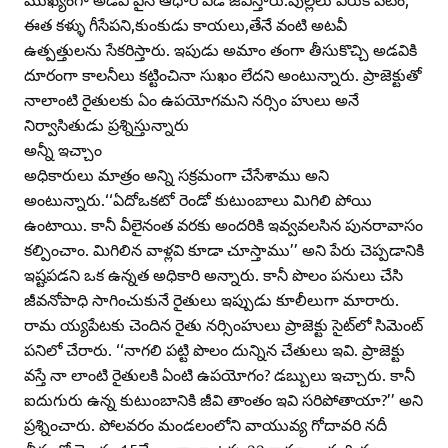
ఈత కళ్ళు గీసేపని,కుంకుడు కాయలు,తేనే వంటి అటవీ
ఉత్పత్తులను సేకరిస్తారు. ఇపుడు అమాం తంగా తీసుకొచ్చి అడవికి
దూరంగా కాలనీలు కట్టించినా సుఖం లేదని అంటున్నారు. ప్రాజెక్టుతో
నాలాంటి రైతులకు ఏం ఉపయోగమని నర్సిం హులు అనే
నిర్వాసితుడు ప్రశ్నిస్తున్నారు
అన్నీ ఇచ్చాం
అధికారులు మాత్రం అన్ని సక్రమంగా చేసేశాము అని
అంటున్నారు.‘‘ఏదోఒకటో రెండో కుటుంబాలు మిగిలి పోయి
ఉంటాయి. కానీ వీలైనంత వరకు అందరికి ఇవ్వవలసిన పునరావాసం
కల్పించాం. మిగిలిన వాళ్లవి కూడా చూస్తాము’’ అని పేరు చెప్పడానికి
ఇష్టపడని ఒక ఉన్నత అధికారి అన్నారు. కానీ పొలం పనులు చేసి
జీవనోపాధి సాగించుకునే రైతులు ఇప్పుడు కూలీలుగా మారారు.
రామ య్యపేటకు చెందిన రైతు నర్సింహులు ప్రాజెక్టు సైట్‌లో సిమెంట్‌
పనిలో చేరారు. ‘‘నాగలి పట్టి పొలం దున్నిన చేతులు ఇవి. ప్రాజెక్టు
వస్తే నా లాంటి రైతులకి ఏంటి ఉపయోగం? డబ్బులు ఇచ్చారు. కానీ
ఐదుగురు ఉన్న కుటుంబానికి జీవి తాంతం ఇవి సరిపోతాయా?’’ అని
ప్రశ్నించారు. పోలవరం మండలంలోని వాయువ్య గోదావరి నదీ