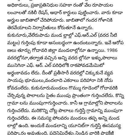
అధికారులు, ప్రజాప్రతినిధుల సహకా రంతో వేల రూపాయల
లంచాలతో నకిలీ రేషన్‌, ఆధార్‌ కార్డులు పుట్టించారు. వారు కూడా
అర్హుల జాబితాలో చేరిపోయారు. జాబితాలో గందర గోళానికి
తెరవేయాలని నిర్వాసితులు కోరుతూనే ఉన్నారు.
కుకునూరు,వేలేరుపాడు మండ ల్లాల్లో ఎఫ్‌.ఆర్‌.ఎల్‌ (వరద నీటి
మట్టం) గుర్తింపు కూడా అసంబద్ధంగా ఉందంటున్నారు. ఇవే ఆరోప
ణలు తూర్పు గోదావరి జిల్లా మండలాల్లోనూ ఉన్నాయి. 1986
వరదల్లోనూ,తర్వాత వచ్చిన అన్ని వరద ల్లోనూ ఇళ్ళు,పొలాలు
మునిగినా ఎఫ్‌. ఆర్‌. ఎల్‌ పరిధిలోకి రాకపోవడమేమిటో
అర్థంకావడం లేదు. దీంతో ప్రతీసారీ వరదల్లో చిక్కుకునే వ్యవ
సాయపు భూములు,వందలాది ఎకరాలు పరిహారా నికి నోచు
కోవడంలేదు. కుకునూరుమండలం గొమ్ము గూడెంలో గోదావరికి
చేర్చివున్న పొలాలను సైతం ముంపు ప్రాంతంగా గుర్తించలేదు. కొన్ని
గ్రామా లను ముంపుగాగుర్తించారు. కానీ ఆ గ్రామాల్లోని పొలాలను
గుర్తించలేదు. మరికొన్ని చోట్ల పొలాలు గుర్తిస్తే గ్రామాన్ని ముంపుగా
గుర్తించలేదు. ఈ సమస్య పోలవరం మండలం తప్ప అన్ని మండ
లాల్లో ఉంది. అందుకే మండలాన్ని యూనిట్‌గా గుర్తిస్తే ఈసమస్య
పరిష్కారం అవుతుంది. పద్దెనిమిదేళ్ళు నిండిన వారికి ప్యాకేజీ