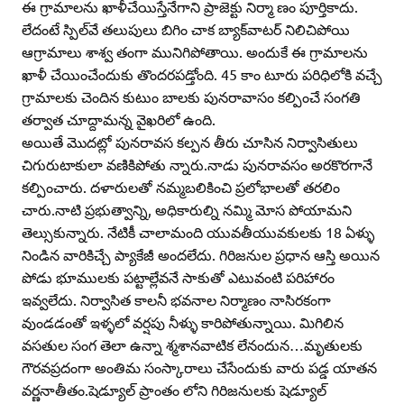
ఈ గ్రామాలను ఖాళీచేయిస్తేనేగాని ప్రాజెక్టు నిర్మా ణం పూర్తికాదు.
లేదంటే స్పిల్‌వే తలుపులు బిగిం చాక బ్యాక్‌వాటర్‌ నిలిచిపోయి
ఆగ్రామాలు శాశ్వ తంగా మునిగిపోతాయి. అందుకే ఈ గ్రామాలను
ఖాళీ చేయించేందుకు తొందరపడ్తోంది. 45 కాం టూరు పరిధిలోకి వచ్చే
గ్రామాలకు చెందిన కుటుం బాలకు పునరావాసం కల్పించే సంగతి
తర్వాత చూద్దామన్న వైఖరిలో ఉంది.
అయితే మొదట్లో పునరావస కల్పన తీరు చూసిన నిర్వాసితులు
చిగురుటాకులా వణికిపోతు న్నారు.నాడు పునరావసం అరకొరగానే
కల్పించారు. దళారులతో నమ్మబలికించి ప్రలోభాలతో తరలిం
చారు.నాటి ప్రభుత్వాన్ని, అధికారుల్ని నమ్మి మోస పోయామని
తెల్సుకున్నారు. నేటికీ చాలామంది యువతీయువకులకు 18 ఏళ్ళు
నిండిన వారికిచ్చే ప్యాకేజీ అందలేదు. గిరిజనుల ప్రధాన ఆస్తి అయిన
పోడు భూములకు పట్టాల్లేవనే సాకుతో ఎటువంటి పరిహారం
ఇవ్వలేదు. నిర్వాసిత కాలనీ భవనాల నిర్మాణం నాసిరకంగా
వుండడంతో ఇళ్ళలో వర్షపు నీళ్ళు కారిపోతున్నాయి. మిగిలిన
వసతుల సంగ తెలా ఉన్నా శ్మశానవాటిక లేనందున…మృతులకు
గౌరవప్రదంగా అంతిమ సంస్కారాలు చేసేందుకు వారు పడ్డ యాతన
వర్ణనాతీతం.షెడ్యూల్‌ ప్రాంతం లోని గిరిజనులకు షెడ్యూల్‌