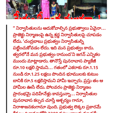
‘‘ నిర్వాసితులను ఆదుకోవాల్సిన ప్రభుత్వాలు ఏవైనా…
ప్రాజెక్టు నిర్మాణంపై ఉన్న శ్రద్ధ నిర్వాసితులపై చూపడం
లేదు. ‘చంద్రబాబు ప్రభుత్వం నిర్వాసితుల్ని
పట్టించుకోవడం లేదు. ఇది మన ప్రభుత్వం కాదు.
త్వరలోనే మన ప్రభుత్వం రానుంద’ని జగన్‌ ఎన్నికల
ముందు మాట్లాడారు. తానొస్తే పునరావాస ప్యాకేజీ
రూ.10 లక్షలి స్తామని… గతంలో ఎకరాకు రూ.1.15
నుండి రూ.1.25 లక్షలు పొందిన భూములకు కుటుం
బానికి రూ.5 లక్షలిస్తామని హామీ ఇచ్చారు. ప్రస్తు తం ఆ
హామీల ఊసే లేదు. పోలవరం ప్రాజెక్టు నిర్మాణం
ప్రారంభమై పదిహేనేళ్లు కావస్తున్నా… నిర్వాసితుల
పునరావాస కల్పన చూస్తే ఆశ్చర్యం గానూ,
నిరాశాజనకంగానూ వుంది. ప్రభుత్వ లెక్కల ప్రకారమే