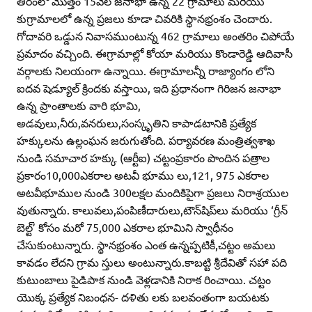
తీరంలో మొత్తం 15వేల జనాభా ఉన్న 22 గ్రామాలు మరియు
కుగ్రామాలలో ఉన్న ప్రజలు కూడా చివరికి స్థానభ్రంశం చెందారు.
గోదావరి ఒడ్డున నివాసముంటున్న 462 గ్రామాలు అంతరిం చిపోయే
ప్రమాదం వచ్చింది. ఈగ్రామాల్లో కోయా మరియు కొండారెడ్డి ఆదివాసీ
వర్గాలకు నిలయంగా ఉన్నాయి. ఈగ్రామాలన్నీ రాజ్యాంగం లోని
ఐదవ షెడ్యూల్‌ క్రిందకు వస్తాయి, ఇది ప్రధానంగా గిరిజన జనాభా
ఉన్న ప్రాంతాలకు వారి భూమి,
అడవులు,నీరు,వనరులు,సంస్కృతిని కాపాడటానికి ప్రత్యేక
హక్కులను ఉల్లంఘన జరుగుతోంది. పర్యావరణ మంత్రిత్వశాఖ
నుండి సమాచార హక్కు (ఆర్టీఐ) చట్టంప్రకారం పొందిన పత్రాల
ప్రకారం10,000ఎకరాల అటవీ భూము లు,121, 975 ఎకరాల
అటవీభూముల నుండి 300లక్షల మందికిపైగా ప్రజలు నిరాశ్రయుల
వుతున్నారు. కాలువలు,పంపిణీదారులు,టౌన్‌షిప్‌లు మరియు ‘గ్రీన్‌
బెల్ట్‌’ కోసం మరో 75,000 ఎకరాల భూమిని స్వాధీనం
చేసుకుంటున్నారు. స్థానభ్రంశం ఎంత ఉన్నప్పటికీ,చట్టం అమలు
కావడం లేదని గ్రామ స్తులు అంటున్నారు.కాబట్టి శ్రీదేవితో సహా పది
కుటుంబాలు పైడిపాక నుండి వెళ్లడానికి నిరాక రించాయి. చట్టం
యొక్క ప్రత్యేక నిబంధన- దళితు లకు బలవంతంగా బయటకు