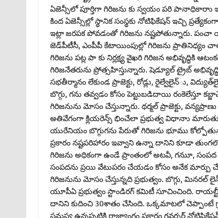
ఏజెన్సీలో పూర్తిగా గిరిజను కు స్వయం పరి పానాధికారా
కింద ఏజెన్సీల్లో స్థానిక సంస్థకు నోటిఫికేషన్‌ ఇచ్చి ప్రత
ఇట్లా జరపక పోవడంతో గిరిజను నష్టపోతున్నారు. పంచా య
జెడ్‌పీటీసీ, ఎంపీపీ కేటాయింపుల్లో గిరిజను ప్రాతినిధ్యం చ
గిరిజను పట్ల పా కు నిర్లక్ష్య వైఖరి గిరిజన అభివృద్ధ
గిరిజనేతరును ప్రోత్సహిస్తున్నారు. షెడ్యూల్‌ ట్రైబ్‌ అభ
సభతీర్మానం లేకుండ ప్రాజెక్టు, రోడ్లు, రైల్వేలైన్‌ు, విద్
బొగ్గు, గను తవ్వడం కోసం పెట్టుబడిదాయి రంకెలేస్తూ కబ్జా
గిరిజనును మోసం చేస్తున్నారు. థర్మల్‌ ప్రాజెక్టు, వన్యప్రా
అతివేగంగా క్లియరెన్స్‌ భించేలా ప్రభుత్వ విధానాు మారుతున్న
యురేనియం బొగ్గుగను పేరుతో గిరిజను భూము కోల్పోతున్న
ప్రకారం నష్టపరిహారం ఇవ్వాని ఉన్నా దానిని కూడా తుంగలో తొక
గిరిజను అధికంగా ఉండే ప్రాంతంలో అటవీ, గనుూ, సంపద ఉన్నదన
సంపదను ప్రయి వేటుపరం చేయడం కోసం అనేక మార్పు చేస్
గిరిజనును మోసం చేస్తున్నది ప్రభుత్వం. బొగ్గు, మినరల్‌ ల
యూపీఏ ప్రభుత్వం స్టాండిరగ్‌ కమిటీ సూచించింది. రాయల్
దానిని కుదించి 30శాతం చేసింది. ఒక్కమాటలో చెప్పాంటే
సమస్య ఉన్నప్పటికి రాజ్యాంగం ప్రకారం గవర్నర్‌ నోటిఫికేష