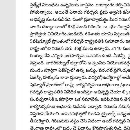
ప్రత్యేక నిబంధను ఉన్నమాట వాస్తవం. రాజ్యాంగం కల్పిచిన
పోతున్నాయి. అయితే ఏనాడు గవర్నరు ప్రభు త్వానికి కన
అభివృద్ధి కుంటుపడిరది. దీంతో ప్రజాస్వామ్యం మీద గిరిజ
నాుగు దశాబ్దా కాంలో 83క్ష మంది గిరిజను ు, భూ నిర్
ప్రాజెక్టుకు వినియోగించబడిరది. 60శాతం భూమి పెట్టుబడ
5వషెడ్యూల్‌ ప్రాంతంలో గవర్నర్‌ రాష్ట్రపతికి సమాచారం ఇస్
రాష్ట్రంలో32గిరిజన తెగు 36క్ష మంది ఉన్నారు. 3140 పంచ
రిజర్వు చేసి ఎన్నికు జరపాల్సిన అవసరం ఉంది. ఏజెన్సీ, మ
వస్తుంది. నాగర్‌కర్నూల్‌ జిల్లాలోని అచ్చంపేట నియోజకవర
మండం పూర్తిగా ఏజెన్సీలో ఉన్న ఖమ్మం,వరంగల్‌,న్లగొండ,ఆది
ఏజెన్సీ హక్కును కారా స్తున్నారు. విద్యలో,ఉద్యోగాల్ల
షెడ్యూల్‌ ప్రాంతంలో రాష్ట్ర కార్యనిర్వహణ అధికారాు ట్రయిబల్
గవర్నర్‌ రాష్ట్రపతికి నివేదిక అందిస్తూ అభివృద్ధి చేయా 
సంవత్సరానికి ఒకసారైనా ఒక సమావేశం జరిపి,గిరిజన తెగ
కార్యనిర్వహణ అధికారు నివేదికు ఇవ్వాలి. గిరిజను సమస్యను 
విస్తరింపచేయాలి. శాసనసభ్యుతో కూడిన ట్రైబల్స్‌ అడ్వజరీ క
తీసుకెళ్లాలి. గిరిజనుకు నష్టం చేసే విధంగా ఉంటే గవర్
తెంగాణ రాష్ట్రంలో ఐదం చె విధానం కొనసాగుతున్నది. దీనివ