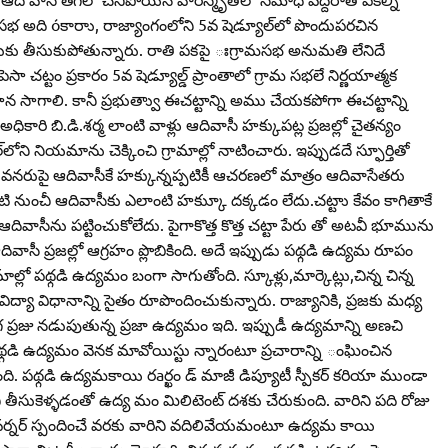
ామ సభ అది óకారాు, రాజ్యాంగంలోని 5వ షెడ్యూల్‌లో పొందుపరచిన
దుకు తీసుకుపోతున్నారు. రాతి పకపై ఃగ్రామసభ అనుమతి లేనిదే
ా చట్టం ప్రకారం 5వ షెడ్యూల్డ్‌ ప్రాంతాలో గ్రామ సభలే నిర్ణయాత్మక
ిపాన సాగాలి. కానీ ప్రభుత్వాు ఈచట్టాన్ని అము చేయకపోగా ఈచట్టాన్ని
రి బి.డి.శర్మ లాంటి వాళ్లు ఆదివాసీ హక్కుపట్ల ప్రజల్లో చైతన్యం
‌లోని నియమాను చెక్కించి గ్రామాల్లో నాటించారు. ఇప్పుడదే స్ఫూర్తితో
డి వనరుపై ఆదివాసీకే హక్కున్నప్పటికీ ఆచరణలో మాత్రం ఆదివాసేతరు
్పటి నుంచీ ఆదివాసీకు ఎలాంటి హక్కుూ దక్కడం లేదు.చట్టాు కేవం కాగితాకే
ివాసీను పట్టించుకోలేదు. పైగాకొత్త కొత్త చట్టా పేరు తో అటవీ భూమును
వాసీ ప్రజల్లో ఆగ్రహం ప్లొబికింది. అదే ఇప్పుడు పథ్గడి ఉద్యమ రూపం
మాల్లో పథ్గడి ఉద్యమం బంగా సాగుతోంది. స్కూళ్లు,మార్కెట్లు,చిన్న చిన్న
్యా విధానాన్ని సైతం రూపొందించుకున్నారు. రాజ్యానికి, ప్రజకు మధ్య
గ ప్రజు నడుపుతున్న ప్రజా ఉద్యమం ఇది. ఇప్పుడీ ఉద్యమాన్ని అణచి
. పథ్గడి ఉద్యమం వెనక మావోయిస్టు న్నారంటూ ప్రచారాన్ని ంఘించిన
ది. పథ్గడి ఉద్యమకాయి రaర్ఖం డ్‌ మాజీ డిప్యూటీ స్పీకర్‌ కరియా ముండా
ి తీసుకెళ్ళడంతో ఉద్య మం మిలిటెంట్‌ దశకు చేరుకుంది. వారిని పది రోజు
నర్‌ స్పందించే వరకు వారిని వదిలివేయమంటూ ఉద్యమ కాయి