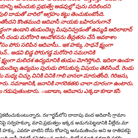
యాన్ని ఆపేందుకు ప్రభుత్వే అడవుల్లో పును వదిలిందని
 పులి దాడుతో వారిలో ఆగ్రహం కట్టు తెంచుకుంటోంది.
్లిుతోందని కొంతమంది ఆదివాసీ నాయకు బహిరంగంగానే
ిద్ధంగా ఉండాని తుడుందెబ్బ పిుపునివ్వడంతో ఉమ్మడి ఆదిలాబాద్‌
ాసీ దండు మరోసారి ఆందోళనను తీవ్రతరం చేసే అవకాశాు
ం కోసం పోరు సలిపిన ఆదివాసీు.. ఇక హక్కు సాధనే క్ష్యంగా
న్‌.. అడవి బిడ్డ పోరుగడ్డ మరోసారి సమరానికి
నే క్ష్యంగా మలిదశ ఉద్యమానికి తుడుం మోగిస్తోంది. ఇదిలా ఉండగా
డుందెబ్బ ఉద్యమం పురుడు పోసుకున్న విషయం తెలిసిందే. రెండు
సు మధ్య చిచ్చు చినికి చినికి గాలి వానలా మారుతోంది. గిరిజను,
స్తారు. సమాజానికి, జనానికి నాగరికతకు చాలా దూరంగా ఉంటారు.
 గడుపుతుంటారు. ంబాడాు, ఆదివాసు ఎక్కడా కూడా కసి
టించుకుంటున్నారు. రaార్ఖడ్‌లోని దాదాపు వంద ఆదివాసీ గ్రామాు
 సర్వహక్కుూ మావి.ప్రభుత్వం ఇక్కడ అడుగుపెట్టడానికి వీల్లేదు.మా
మాదే హక్కు. ఎవరూ వాటిని దోచు కోడాన్ని అనుమతించం అని ఆ రాతిపకపై
ుండా ఆది వాసీ తెగలో చనిపోయిన వారిస్మృతిలో సమాధి వద్దరాతి పకల్ని