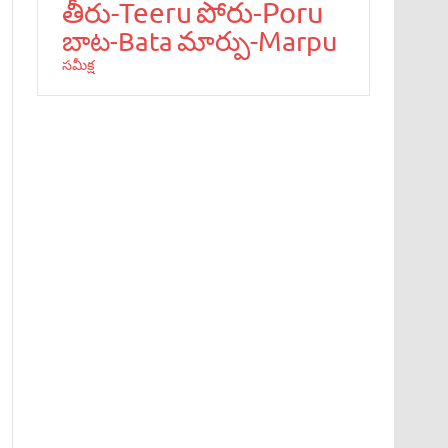
పోరు-Poru
తీరు-Teeru
మార్పు-Marpu
బాట‌-Bata
స‌మీక్ష‌