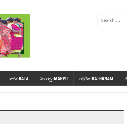
DHIMSA
బాట‌-BATA
మార్పు-MARPU
క‌థ‌నం-KATHANAM