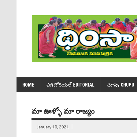
Skip
to
content
Dhimsa Telugu Monthly Magazine
HOME
ఎడిటోరియ‌ల్-EDITORIAL
చూపు-CHUPU
మా ఊళ్ళో మా రాజ్యం
January 10, 2021