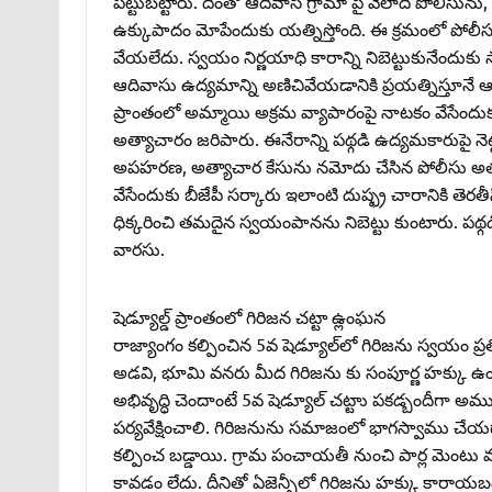
పట్టుబట్టారు. దీంతో ఆదివాసీ గ్రామా పై వేలాది పోలీసు
ఉక్కుపాదం మోపేందుకు యత్నిస్తోంది. ఈ క్రమంలో పోల
వేయలేదు. స్వయం నిర్ణయాధి కారాన్ని నిబెట్టుకునేంద
ఆదివాసు ఉద్యమాన్ని అణిచివేయడానికి ప్రయత్నిస్తూనే ఆఉద
ప్రాంతంలో అమ్మాయి అక్రమ వ్యాపారంపై నాటకం వేసేంద
అత్యాచారం జరిపారు. ఈనేరాన్ని పథ్గడి ఉద్యమకారుపై నెట్ట
అపహరణ, అత్యాచార కేసును నమోదు చేసిన పోలీసు అతడి 
వేసేందుకు బీజేపీ సర్కారు ఇలాంటి దుష్ఫ్ర చారానికి తె
ధిక్కరించి తమదైన స్వయంపానను నిబెట్టు కుంటారు. పథ్గడి
వారసు.
షెడ్యూల్డ్‌ ప్రాంతంలో గిరిజన చట్టా ఉ్లంఘన
రాజ్యాంగం కల్పించిన 5వ షెడ్యూల్‌లో గిరిజను స్వయం ప్రతిపత
అడవి, భూమి వనరు మీద గిరిజను కు సంపూర్ణ హక్కు ఉండ
అభివృద్ధి చెందాంటే 5వ షెడ్యూల్‌ చట్టాు పకడ్బందీగా అము 
పర్యవేక్షించాలి. గిరిజనును సమాజంలో భాగస్వాము చేయడాని
కల్పించ బడ్డాయి. గ్రామ పంచాయతీ నుంచి పార్ల మెంటు వ
కావడం లేదు. దీనితో ఏజెన్సీలో గిరిజను హక్కు కారాయబడ