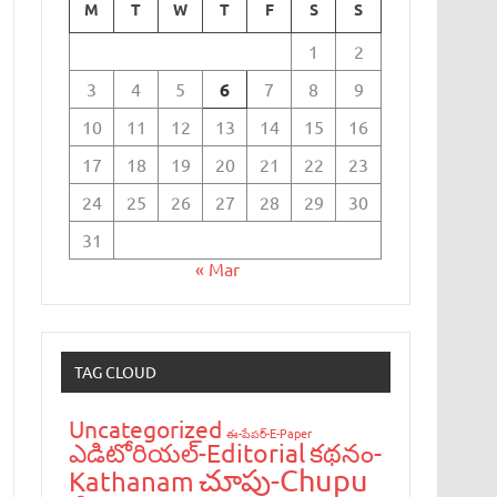
M
T
W
T
F
S
S
1
2
3
4
5
6
7
8
9
10
11
12
13
14
15
16
17
18
19
20
21
22
23
24
25
26
27
28
29
30
31
« Mar
TAG CLOUD
Uncategorized
ఈ-పేప‌ర్-E-Paper
ఎడిటోరియ‌ల్-Editorial
క‌థ‌నం-
చూపు-Chupu
Kathanam