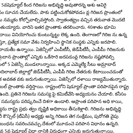
 5వషెడ్యూల్‌ కింద గిరిజను అభివృద్ధి అవుతారన్న ఆశు ఆవిరై
ీసం సూచన చేయలేదు. పాకు పట్టించుకోకపోవడం వ్ల గిరిజన ప్రాంతంలో
ను నమ్మకం కోల్పోవాల్సివస్తోంది. స్వాతంత్య్రం వచ్చిన తరువాత మొదటి
వాసితుయ్యారు. వారిని ఇతర ప్రాంతాకు తరలించారు. 40శాతం భూమి
ిదాయి వినియోగించు కుంటున్నట్టు లెక్క ఉంది. తెంగాణలో గిరిజ ను ఉన్న
తూ, ప్రత్యేక సమా వేశం నిర్వహించి స్థానిక సంస్థకు ఎన్నికు జరపాలి.
ాయతీు ఉన్నాయి. ఏజెన్సీలో ఎంపీటీసీ, జెడ్‌పీటీసీ, ఎంపీపీు గిరిజనుకు
ైదాన ప్రాంతాల్లో ఎన్నికు ఒకేసారి జరపడంవ్ల గిరిజను నష్టపోవల్సి
్గంలో 5 ఏజెన్సీ మండలాున్నాయి. అక్కడ ఎమ్మెల్యే సీటు అమ్రాబాద్‌
లాబాద్‌ జిల్లాల్లో జెడ్‌పీటీసీ, ఎంపీపీ గిరిజ నేతరుకు కేటాయించడంతో
ో అనేక అవకత వకు జరుగుతున్నాయి. ఏజెన్సీలో దళాయి రాజ్యమేుతున్నారు.
‌ ప్రాంతాకు వర్తిస్తాయి. రాష్ట్రంలోని షెడ్యూల్‌ ప్రాంతా పరిపానపైన రాష్ట్ర
ల్సి ఉంది. ప్రతినె గిరిజను సమస్య పై కమిటీవేసి అధ్యయనం చేయాలి. కనీసం
 సమస్యను పరిష్కరించే దిశగా ఉండాలి. ఆప్రాంత పరిపాన అధి కాయి,
రాష్ట్ర ప్రభు త్వం దృష్టికి అధికాయి తీసుకెళ్లాలి. గిరిజను అభివృద్ధి
ౌన్సిల్‌ (టీఏసీ) అధ్యక్షు అన్ని గిరిజన తెగ సంక్షేమం, పురోగతి వైపు
నర్‌ నిబంధను సవరించవచ్చు.దేశంలో మూడంచె పరిపాన విధానం ఉన్నది.
్ల 5వ షెడ్యూల్‌ విధా నానికి విరుద్ధంగా ఎన్నికు జరుగుతున్నాయి.