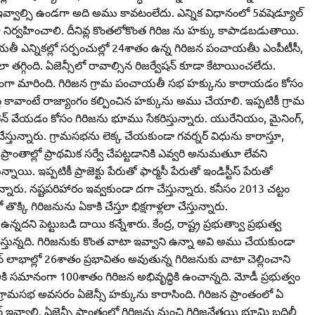
ు ఇవ్వాల్సి ఉండగా అది అము కావటంలేదు. ఎన్నిక విధానంలో 5వషెడ్యూల్‌
్యేకంగా నిర్వహించాలి. దీనివ్ల కొంతలోకొంత గిరిజ ను హక్కు కాపాడబడుతాయి.
తీ ఎన్నికల్లో సర్పంచుల్లో 24శాతం ఉన్న గిరిజన పంచాయతీు ఎంపీటీసీ,
ాలా తగ్గింది. ఏజెన్సీలో రావాల్సిన రిజర్వేషన్‌ కూడా కేటాయించలేదు.
ికి ఆటంకంగా మారింది. గిరిజన గ్రామ పంచాయతీ సభ హక్కును కారాయడం కోసం
ివృద్ధి కావాంటే రాజ్యాంగం కల్పించిన హక్కును అము చేయాలి. ఇప్పటికీ గ్రామ
యుత్‌లైన్‌ వేయడం కోసం గిరిజను భూము సేకరిస్తున్నారు. యురేనియం, మైనింగ్‌,
చేస్తున్నారు. గ్రామసభను లెక్క చేయకుండా గవర్నర్‌ విధును కారాస్తూ,
ణు ప్రాంతాల్లో ప్రాథమిక సర్వే చేపట్టడానికి ఎవ్వరి అనుమతుూ లేవని
ాయి. ఇప్పటికీ ప్రాజెక్టు పేరుతో ఫార్మసీ పేరుతో ఇండిస్టీస్‌ పేరుతో
ారు. నష్టపరిహారం ఇవ్వకుండా దగా చేస్తున్నారు. కనీసం 2013 చట్టం
్కి గిరిజనును ఏకాకి చేస్తూ భిక్షగాళ్లలా చేస్తున్నారు.
ి పెట్టుబడి దాయి కన్నేశారు. కేంద్ర, రాష్ట్ర ప్రభుత్వాు ప్రభుత్వ
తున్నది. గిరిజనుకు కొంత వాటా ఇవ్వాని ఉన్నా అవి అము చేయకుండా
ైన్‌ లాభాల్లో 26శాతం ప్రభావితం అవుతున్న గిరిజనుకు వాటా చెల్లించాని
టీకి సమానంగా 100శాతం గిరిజన అభివృద్ధికి ఉంచాన్నది. మోడీ ప్రభుత్వం
 గ్రామసభ అవసరం ఏజెన్సీ హక్కును కారాసింది. గిరిజన ప్రాంతంలో ఏ
న్‌ ఇవ్వాలి. ఏజెన్సీ ప్రాంతంలో గిరిజను నుంచి గిరిజనేతయి భూమి బదిలీ