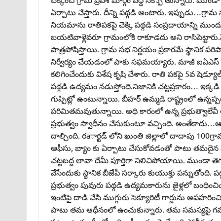
ఏర్పాటు చేస్తారు. దీన్ని పథ్గడి అంటారు. ఇప్పుడు…గ్ర
నియమాను రాతిపకపై చెక్కి పథ్గడి సంప్రదాయాన్ని ముం
బయటివాళ్లెవరూ గ్రామంలోకి రాకూడదు అని రాసిపెట్టారు.పెస
పాత్రపోషిస్తాయి. గ్రామ సభ నిర్ణయం ప్రకారమే స్థానిక పర
నిర్వీర్యం చేయడంలో పాకు సఫమయ్యారు. మాజీ ఐఏఎస్‌ అధికా
కలిగించేందుకు విశేష కృషి చేశారు. రాతి పకపై 5వ షెడ్యూల్
పథ్గడి ఉద్యమం నడుస్తోంది.నిజానికి చట్టప్రకారం… ఇక్క
గుప్పిట్లో ఉంటున్నాయి. బీహర్‌ ఉమ్మడి రాష్ట్రంలో ఉన్నప
పరిమితమవుతున్నాయి. అధి కారంలో ఉన్న ప్రభుత్వాలేవీ ఆద
ప్రభుత్వం స్వాధీనం చేసుకుంటూ వచ్చింది. అంతేకాదు…ఆది
దాల్చింది. రaార్ఖడ్‌ లోని ఖుంతి జిల్లాలో దాదాపు 100గ్రా
ఆఫీసు, బ్యాం కు ఏర్పాటు చేసుకోవడంతో పాటు తమదైన విద
చట్టబద్ద లావా దేమీ పూర్తిగా నిలిచిపోయాయి. ముండా తె
వేసేందుకు స్థానిక బీజేపీ సర్కారు కుయుక్తు పన్నుతోంది
ప్రభుత్వం పువురు పథ్గడి ఉద్యమకారును జైళ్లలో బంధించిం
ఇంటిపై దాడి చేసి ముగ్గురు సెక్యూరిటీ గార్డును అపహరించ
పాటు తమ ఆధీనంలో ఉంచుకున్నారు. తమ సమస్యపై గవర్