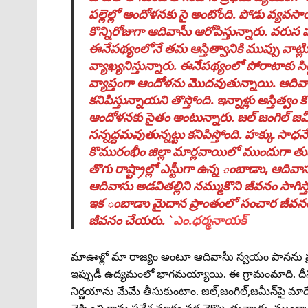
పల్లెల్లో ఆందోళనకు సై అంటోంది. పోడు వ్యవసా
కొన్నిరోజుగా ఆదివాసీు ఆరోపిస్తున్నారు. వరుస
ఈనేపథ్యంలోనే తమ ఆస్తిత్వానికి ముప్పు వాట
వ్యాఖ్యనిస్తున్నారు. ఈనేపథ్యంలో పోరాటాకు స
వ్యాప్తంగా ఆందోళను మొదవుతున్నాయి. ఆదివ
కనిపిస్తున్నాయని తొస్తోంది. ఇన్నాళ్లు అస్తిత్వ
ఆందోళనకు సైతం అంటున్నారు. జల్‌ జంగిల్‌ జమీ
సన్నద్దమవుతున్నట్టు కనిపిస్తోంది. హక్కు సాధ
కొమురంభీం జిల్లా మార్లవాయిలో ముందుగా తు
తొగు రాష్ట్రాల్లో ఎస్టీుగా ఉన్న ంబాడాు, ఆదివా
ఆదివాసు అడవితల్లిని నమ్ముకొని జీవనం సాగి
ఇక ంబాడాు మైదాన ప్రాంతంలో సంచార జీవనం
జీవనం చేయరు. `
ఎం.ధర్మనాయక్
మాఊళ్లో మా రాజ్యం అంటూ ఆదివాసీు స్వయం పానను ప్రక
ఇప్పుడీ ఉద్యమంలో భాగమయ్యాయి. ఈ గ్రామంమాది. దీనిపై
నిర్ణయాను మేమే తీసుకుంటాం. జల్‌,జంగిల్‌,జమీన్‌పై 
చెక్కించి గ్రామ ప్రవేశ మార్గం వద్ద నెక్పొు తున్నారు. మ