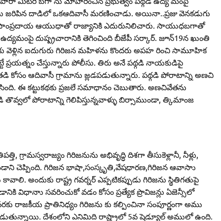
ను, పారా మిటరీ బగా ను మోహరించిన ప్రభుత్వం పథ్గడి ఉద్య మంపై
ీసు జరిపిన దాడిలో ఒకఆదివాసీ మరణించాడు. అయినా..ప్రజు వెనకడుగు
ుకు సాంప్రదాయ ఆయుధాతో రాజ్యానికి ఎదురునిలిచారు. సాయుధబగాతో
్యమంపై దుష్ప్రచారానికి తెగించింది బీజేపీ సర్కార్‌. జూన్‌19న ఖుంతి
ుకు వెళ్లిన ఐదుగురు గిరిజన మహిళను కొందరు అపహ రించి సామూహిక
ే ప్రయత్నం చేస్తున్నారు పోలీసు. తిరు అనే పథ్గడి నాయకుడిపై
కోసం ఆదివాసీ గ్రామాను జ్లడపడుతున్నారు. పథ్గడి పోరాటాన్ని అణచి
రతీసింది. ఈ కట్టుకథకు ప్రజలే సమాధానం చెబుతారు. అణచివేతను
 తొవ్వలో పోరాటాన్ని గెలిపిస్తున్నవాళ్ళు బిర్సాముండా, త్కిమాంజ
్తి, గ్రామస్వరాజ్యం గిరిజనును అభివృద్ధి దిశగా తీసుకెళ్లానీ, నీళ్లు,
ాని చెప్పింది. గిరిజన భాషా,సంస్కృతి,వేషధారణ,గిరిజన ఆవాసాు
కావాలి. అందుకు రాష్ట్ర గవర్నర్‌ ఎప్పటికప్పుడు గిరిజను స్థితిగతుపై
కి విధానాు సవరించుకో వడం కోసం ప్రత్యేక ప్రొవిజన్లు ఏజెన్సీలో
రకు రాజకీయ ప్రాతినిధ్యం గిరిజను కు కల్పించినా సంపూర్ణంగా అము
ుతున్నాయి. దేశంలోని ఎనిమిది రాష్ట్రాలో 5వ షెడ్యూల్‌ అములో ఉంది.