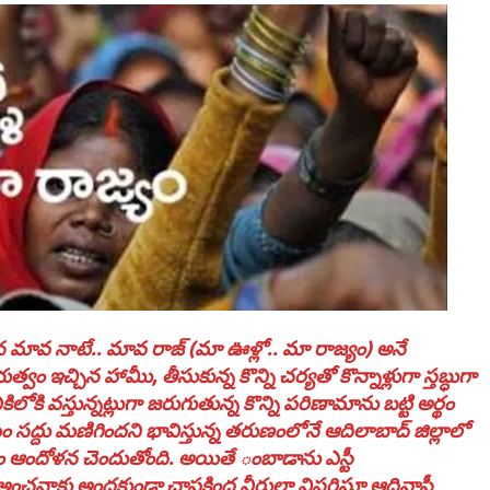
ట్టన మావ నాటే.. మావ రాజ్‌ (మా ఊళ్లో.. మా రాజ్యం) అనే
ుత్వం ఇచ్చిన హామీు, తీసుకున్న కొన్ని చర్యతో కొన్నాళ్లుగా స్తబ్ధుగా
కి వస్తున్నట్లుగా జరుగుతున్న కొన్ని పరిణామాను బట్టి అర్థం
 సద్దు మణిగిందని భావిస్తున్న తరుణంలోనే ఆదిలాబాద్‌ జిల్లాలో
ం ఆందోళన చెందుతోంది. అయితే ంబాడాను ఎస్టీ
ంచనాకు అందకుండా చాపకింద నీరులా విస్తరిస్తూ ఆదివాసీ