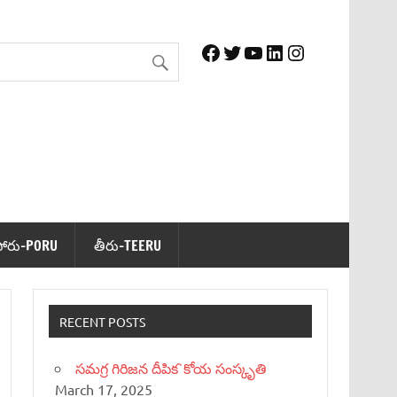
Facebook
Twitter
YouTube
LinkedIn
Instagram
పోరు-PORU
తీరు-TEERU
RECENT POSTS
సమగ్ర గిరిజన దీపిక`కోయ సంస్కృతి
March 17, 2025