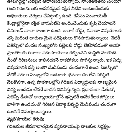
ఊటగెడ్డల్లో నీటిపైనే ఆధారపడుతున్నారు. సాంకేతికతను వినియో
గించి గిరిజనులకు అవసరమైన రక్షిత నీటిని అందించేందుకు
అధికారులు చర్యలు చేపట్టాల్సి ఉంది. కనీసం పంచాయతీ
కేంద్రాల్లోనైనా రక్షిత తాగునీటిని అందించేందుకు కృషి చేయాలనే
డిమాండ్‌ చాలా కాలంగా ఉంది. అలాగే రోడ్డు, రవాణా విషయాలకు
వస్తే మరింత దారుణ మైన పరిస్థితులు కొనసాగుతున్నాయి. నేటికీ
ఏజెన్సీలో వందల సంఖ్యలోని పల్లెలకు రోడ్లు లేకపోవడంతో ఆయా
ప్రాంతాలకు రవాణా సదుపాయాలు కల్పించని దుస్థితి నెలకొంది.
దీంతో గిరిజనులు కాలినడకనే రాకపోకలు సాగిస్తున్నారు. ఇక విద్య
విషయానికి వస్తే అంతా మేడిపండు చందంగానే ఉంది. ఏజెన్సీలో
నేటికీ పదుల సంఖ్యలోని బడులకు భవనాలను లేని పరిస్థితి
నెలకొనగా, ఉన్న పాఠశాలల్లోని గిరిజన విద్యార్థులకు నాణ్యమైన
విద్య అందడం లేదనే వాదన వినిపిస్తున్నది. ప్రధానంగా డీఈవో,
ఏజెన్సీ డీఈవో కార్యాలయాల్లోనే ఇప్పటికీ అనేక కీలక పోస్టులు
ఖాళీగా ఉండడంతో గిరిజన విద్యా భివృద్ధి మేడిపండు చందంగా
ఉందనే విమర్శలున్నాయి.
వ్యవ‘సాయం’ కరువు
గిరిజనుల జీవనాధారమైన వ్యవసాయంపై పాలకుల నిర్లక్ష్యం