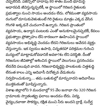
చెప్పలేనిది. ఏజెన్సీలో దాదాపు 80 శాతం మంది భూమిపై
ఆధారపడి జీవిస్తున్నప్పటికీ, ఆ స్థాయిలో గిరిజన రైతులకు
ప్రభుత్వాల నుంచి సాయం అందడం లేదు. లోకమంతా వ్యవసాయ
రంగంలో దూసుకువెళుతుంటే గిరి రైతులు మాత్రం ఎక్కడ వేసిన
గొంగళి అక్కడనే చందంగానే ఉన్నారు. గిరిజన ప్రాంతంలో
వ్యవసాయ, ఉద్యాన పంటలకు ఎంతో అనుకూలమైనప్పటికీ, కేవలం
ప్రభుత్వాల ప్రోత్సాహం లేని కారణంగా ఊహించిన స్థాయిలో
వ్యవసాయం అభివృద్ధి చెందడం లేదని గిరిజనులు ఆవేదన వ్యక్తం
చేస్తున్నారు. ఇక స్వయం ఉపాధి, చిన్నతరహా పరిశ్రమల గురించి
మన్యంలో మాట్లాడుకోవడానికే అవకా?శం లేని పరిస్థితి. దీంతో
గిరిజనుల జీవితాల్లో ఆశించిన స్థాయిలో వెలుగులు ప్రసరించడం
లేదనేది పలువురి వాదన. గిరిజనాభివృద్ధిపై పాలకులకు చిత్తశుద్ధి
లేనంత కాలం ఎన్ని ఆదివాసీ దినోత్సవ వేడుకలను
నిర్వహించుకున్నా… తమ బతుకుల్లో మార్పురాదని ఆదివాసీలు
ముక్తకంఠంతో ఘోషిస్తున్నారు.
విశాఖ జిల్లాలోని 9 మండలాల్లో 95 వేల జనాభా గల 320 గిరిజన
గ్రామాలకు స్వాతంత్య్ర ఫలాలు అందడం లేదు. విద్య,
వైద్యం,రవాణా సౌకర్యం, రక్షిత మంచి నీరు అందని ద్రాక్షే. సుదీర్ఘ