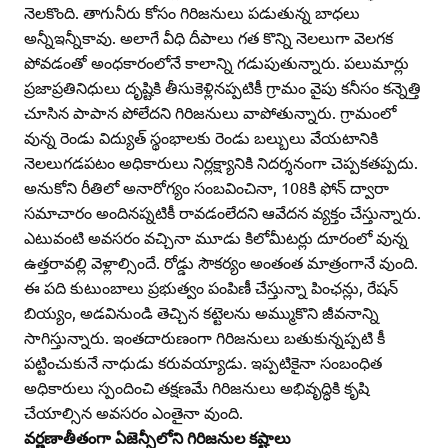
నెలకొంది. తాగునీరు కోసం గిరిజనులు పడుతున్న బాధలు
అన్నీఇన్నీకావు. అలాగే వీధి దీపాలు గత కొన్ని నెలలుగా వెలగక
పోవడంతో అంధకారంలోనే కాలాన్ని గడుపుతున్నారు. పలుమార్లు
ప్రజాప్రతినిధులు దృష్టికి తీసుకెళ్లినప్పటికీ గ్రామం వైపు కనీసం కన్నెత్తి
చూసిన పాపాన పోలేదని గిరిజనులు వాపోతున్నారు. గ్రామంలో
వున్న రెండు విద్యుత్‌ స్థంభాలకు రెండు బల్బులు వేయటానికి
నెలలుగడపటం అధికారులు నిర్లక్ష్యానికి నిదర్శనంగా చెప్పకతప్పదు.
అనుకోని రీతిలో అనారోగ్యం సంబవించినా, 108కి ఫోన్‌ ద్వారా
సమాచారం అందినప్నటికీ రావడంలేదని ఆవేదన వ్యక్తం చేస్తున్నారు.
ఎటువంటి అవసరం వచ్చినా మూడు కిలోమీటర్లు దూరంలో వున్న
ఉత్తరావల్లి వెళ్లాల్సిందే. రోడ్డు సౌకర్యం అంతంత మాత్రంగానే వుంది.
ఈ పది కుటుంబాలు ప్రభుత్వం పంపిణీ చేస్తున్నా పింఛన్లు, రేషన్‌
బియ్యం, అడవినుండి తెచ్చిన కట్టెలను అమ్ముకొని జీవనాన్ని
సాగిస్తున్నారు. ఇంతదారుణంగా గిరిజనులు బతుకున్నప్పటి కీ
పట్టించుకునే నాధుడు కరువయ్యాడు. ఇప్పటికైనా సంబంధిత
అధికారులు స్పందించి తక్షణమే గిరిజనులు అభివృద్ధికి కృషి
చేయాల్సిన అవసరం ఎంతైనా వుంది.
వర్ణణాతీతంగా ఏజెన్సీలోని గిరిజనుల కష్టాలు