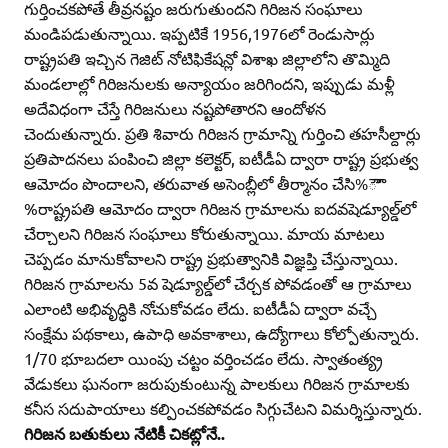
గుర్తించకపోతే తీవ్రనష్టం జరుగుతుందని గిరిజన సంఘాలు
మండిపడుతున్నాయి. ఇప్పటికే 1956,1976లో రెండుసార్లు
రాష్ట్రపతి ఇచ్చిన గెజిట్‌ నోటిఫికేషన్లో విశాఖ జిల్లాలోని తొమ్మిది
మండలాల్లో గిరిజనులకు అన్యాయం జరిగిందని, ఇప్పుడు మళ్లీ
అదేవిధంగా చేస్తే గిరిజనులు నష్టపోతారని ఆందోళన
చెందుతున్నారు. ప్రతి శివారు గిరిజన గ్రామాన్ని గుర్తించి తహసీల్దార్లు
ప్రతిపాదనలు పంపించి జిల్లా కలెక్టర్‌, ఐటీడీఏ ద్వారా రాష్ట్ర ప్రభుత్వ
ఆమోదం పొందాలని, తరువాత అసెంబ్లీలో తీర్మానం చేసి%ౌౌ
%రాష్ట్రపతి ఆమోదం ద్వారా గిరిజన గ్రామాలను ఐదవషెడ్యూల్డ్‌లో
చేర్చాలని గిరిజన సంఘాలు కోరుతున్నాయి. మాయ మాటలు
చెప్పడం మానుకోవాలని రాష్ట్ర ప్రభుత్వానికి విజ్ఞప్తి చేస్తున్నాయి.
గిరిజన గ్రామాలను 5వ షెడ్యూల్డ్‌లో చేర్చక పోవడంతో ఆ గ్రామాలు
ఎలాంటి అభివృద్ధికి నోచుకోవడం లేదు. ఐటీడీఏ ద్వారా వచ్చే
సంక్షేమ పథకాలు, ఉపాధి అవకాశాలు, ఉద్యోగాలు కోల్పోతున్నారు.
1/70 భూబదలా యింపు చట్టం వర్తించడం లేదు. స్వాతంత్య్ర
వేడుకలు ఘనంగా జరుపుకుంటున్న పాలకులు గిరిజన గ్రామాలకు
కనీస సదుపాయాలు కల్పించకపోవడం సిగ్గుచేటని విమర్శిస్తున్నారు.
గిరిజన బతుకులు నేటికీ చికట్లోనే..