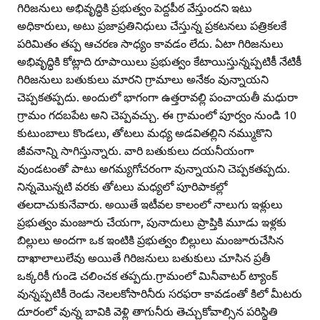
గిరిజనులు అభివృద్ధికి ప్రభుత్వం పెద్దపీఠ వేస్తుందని ఇటు
అధికారులు, అటు ప్రజాప్రతినిధులు చేస్తున్న ప్రకటనలు పత్రికలకే
పరిమితం తప్ప ఆచరణ సాధ్యం కావడం లేదు. ఏటా గిరిజనులు
అభివృద్ధికి కోట్లాది రూపాయిలు ప్రభుత్వం కేటాయిస్తున్నప్పటికీ నేటికీ
గిరిజనులు బతుకులు మారని గ్రామాలు అనేకం వున్నాయని
చెప్పకతప్పదు. అందులో భాగంగా ఉత్తరావల్లి పంచాయతీ మధురా
గ్రామం గదబపేట అని చెప్పవచ్చు. ఈ గ్రామంలో పూర్వం నుండి 10
కుటుంబాలు కొండలు, తోటలు మధ్య అడవితల్లిని నమ్ముకొని
జీవనాన్ని సాగిస్తున్నారు. వారి బతుకులు దయనీయంగా
వుండటంతో పాటు అగమ్యగోచరంగా వున్నాయని చెప్పకతప్పదు.
నిన్నమొన్నటి వరకు తోటలు మధ్యలో పూరిపాకల్లో
తలదాచుకునేవారు. అయితే ఇటీవల కాలంలో నాలుగు ఇళ్లులు
ప్రభుత్వం మంజూరు చేయగా, పునాదులు ప్రాప్తికి మూడు ఇళ్లకు
బిల్లులు అందగా ఒక ఇంటికి ప్రభుత్వం బిల్లులు మంజూరుచేసిన
దాఖాలాలులేవు అయితే గిరిజనులు బతుకులు చూసిన ప్రతీ
ఒక్కరికీ గుండె చలించక తప్పదు.గ్రామంలో మినీవాటర్‌ ట్యాంక్‌
వున్నప్పటికీ రెండు నెలలకోసారినీరు సరఫరా కావడంతో కిలో మీటరు
దూరంలో వున్న బావికి వెళ్లి తాగునీరు తెచ్చుకోవాల్సిన పరిస్థితి