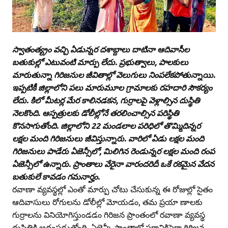
స్వాతంత్య్రం వచ్చి ఏడున్నర దశాబ్దాలు దాటినా ఆదివాసీల
బతుకుల్లో ఎటువంటి మార్పు లేదు. ప్రభుత్వాలు, పాలకులు
మారుతున్నా గిరిజనుల జీవితాల్లో వెలుగులు నింపలేకపోతున్నాయి.
ఇప్పటికీ జిల్లాలోని పలు మారుమూల గ్రామాలకు రహదారి సౌకర్యం
లేదు. కిలో మీటర్ల మేర కాలినడకన, గుర్రాలపై వెళ్లాల్సిన దుస్థితి
నెలకొంది. ఆస్పత్రులకు డోలీల్లోనే తరలించాల్సిన పరిస్థితి
కొనసాగుతోంది. జిల్లాలోని 22 మండలాల పరిధిలో తొమ్మిదిన్నర
లక్షల మంది గిరిజనులు జీవిస్తున్నారు. వారిలో ఏడు లక్షల మంది
గిరిజనులు పాడేరు ఏజెన్సీలో, మిలిగిన రెండున్నర లక్షల మంది రంప
ఏజెన్సీలో ఉన్నారు. ప్రాంతాలు వేరైనా వారందరిదీ ఒకే రకమైన వేదన
బతుకులే కావడం గమనార్హం.
రవాణా వ్యవస్థల్లో ఎంతో మార్పు చోటు చేసుకున్న ఈ రోజుల్లో సైతం
ఆదివాసులు రోగులను డోలీల్లో మోయడం, తమ ప్రయా ణాలకు
గుర్రాలను వినియోగిస్తుండడం గిరిజన ప్రాంతంలో రవాణా వ్యవస్థ
దుస్థితికి అద్దంపడుతోంది. ఏజెన్సీ ప్రాంతాల్లో సగానికిపైగా గిరిజన