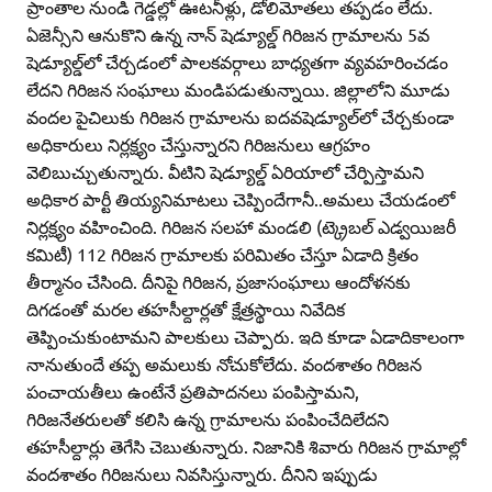
ప్రాంతాల నుండి గెడ్డల్లో ఊటనీళ్లు, డోలిమోతలు తప్పడం లేదు.
ఏజెన్సీని ఆనుకొని ఉన్న నాన్‌ షెడ్యూల్డ్‌ గిరిజన గ్రామాలను 5వ
షెడ్యూల్డ్‌లో చేర్చడంలో పాలకవర్గాలు బాధ్యతగా వ్యవహరించడం
లేదని గిరిజన సంఘాలు మండిపడుతున్నాయి. జిల్లాలోని మూడు
వందల పైచిలుకు గిరిజన గ్రామాలను ఐదవషెడ్యూల్‌లో చేర్చకుండా
అధికారులు నిర్లక్ష్యం చేస్తున్నారని గిరిజనులు ఆగ్రహం
వెలిబుచ్చుతున్నారు. వీటిని షెడ్యూల్డ్‌ ఏరియాలో చేర్పిస్తామని
అధికార పార్టీ తియ్యనిమాటలు చెప్పిందేగానీ..అమలు చేయడంలో
నిర్లక్ష్యం వహించింది. గిరిజన సలహా మండలి (ట్క్రెబల్‌ ఎడ్వయిజరీ
కమిటీ) 112 గిరిజన గ్రామాలకు పరిమితం చేస్తూ ఏడాది క్రితం
తీర్మానం చేసింది. దీనిపై గిరిజన, ప్రజాసంఘాలు ఆందోళనకు
దిగడంతో మరల తహసీల్దార్లతో క్షేత్రస్థాయి నివేదిక
తెప్పించుకుంటామని పాలకులు చెప్పారు. ఇది కూడా ఏడాదికాలంగా
నానుతుందే తప్ప అమలుకు నోచుకోలేదు. వందశాతం గిరిజన
పంచాయతీలు ఉంటేనే ప్రతిపాదనలు పంపిస్తామని,
గిరిజనేతరులతో కలిసి ఉన్న గ్రామాలను పంపించేదిలేదని
తహసీల్దార్లు తెగేసి చెబుతున్నారు. నిజానికి శివారు గిరిజన గ్రామాల్లో
వందశాతం గిరిజనులు నివసిస్తున్నారు. దీనిని ఇప్పుడు