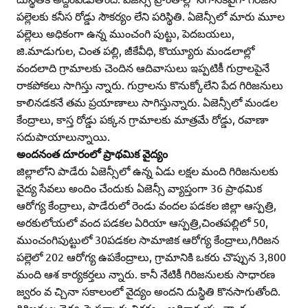
పల్లెలకు కనీస రోడ్డు సౌకర్యం లేని పరిస్థితి. ఏజెన్సీలో మారు మూల
పల్లెలు అధికంగా ఉన్న ముంచంగి పుట్టు, పెదబయలు,
జి.మాడుగుల, చింత పల్లి, జీకేవీధి, కొయ్యూరు మండలాల్లో
వందలాది గ్రామాలకు చెందిన ఆదివాసులు ఇప్పటికీ గుర్రాలపైనే
రాకపోకలు సాగిస్తు న్నారు. గుర్రాలను కొనుక్కోలేని పేద గిరిజనులు
కాలినడకనే తమ ప్రయాణాలు సాగిస్తున్నారు. ఏజెన్సీలో మండల
కేంద్రాలు, కాస్త రోడ్డు పక్కన గ్రామాలకు మాత్రమే రోడ్డు, రవాణా
సదుపాయాలున్నాయి.
అందనంత దూరంలో ప్రాథమిక వైద్యం
జిల్లాలోని పాడేరు ఏజెన్సీలో ఉన్న ఏడు లక్షల మంది గిరిజనులకు
వైద్య సేవలు అందిం చేందుకు ఏజెన్సీ వ్యాప్తంగా 36 ప్రాథమిక
ఆరోగ్య కేంద్రాలు, పాడేరులో రెండు వందల పడకల జిల్లా ఆస్పత్రి,
అరకులోయలో వంద పడకల ఏరియా ఆస్పత్రి,చింతపల్లిలో 50,
ముంచంగిపుట్టులో 30పడకల సామాజిక ఆరోగ్య కేంద్రాలు,గిరిజన
పల్లెలో 202 ఆరోగ్య ఉపకేంద్రాలు, గ్రామానికి ఒకరు చొప్పున 3,800
మంది ఆశ కార్యకర్తలు న్నారు. కానీ నేటికీ గిరిజనులకు సాధారణ
జ్వరం వ చ్చినా సకాలంలో వైద్యం అందని దుస్థితి కొనసాగుతోంది.