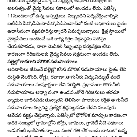
గిరిజనుల వైద్యంపై సర్కారు నిర్లక్ష్యం, అధికార యంత్రాంగం
అలసత్వంతో వైద్య సేవలు సకాలంలో అందడం లేదు. ఏజెన్సీ
11మండలాల్లో ఉన్న ఆస్పత్రులు, సిబ్బందిని పర్యవేక్షించాల్సిన
ఐటీడీఏ పీవో,డీఎంహెచ్‌వో,ఏడీఎంహెచ్‌వో వంటి అధికారులు సైతం
ఉదాసీనంగా వ్యవహరిస్తున్నారనే విమర్శలున్నాయి. క్షేత్ర స్థాయిలో
వైద్యసేవలు అందించే ఆశ కార్య కర్తల వ్యవస్థను పటిష్ఠం
చేయకపోవడం, పారా మెడికల్‌ సిబ్బందిపై పర్యవేక్షణ లేమి
కారణంగా గిరిజనులకు వైద్య సేవలు సక్రమంగా అందడం లేదు.
పల్లెల్లో కానరాని మౌలిక సదుపాయాలు
ఆదివాసీలు జీవించే పల్లెల్లో కనీస మౌలిక సదుపాయాలు సైతం లేని
దుస్థితి నెలకొంది. రోడ్డు, రవాణా,తాగునీరు,విద్య,విద్యుత్‌ వంటి
సదుపాయాలు సంపూర్ణంగా లేని పరిస్థితి. ప్రధానంగా తాగునీటి
సదుపాయాలు అధ్వా నంగా ఉండడంతోనే గిరిజనులు తరచూ
వ్యాధుల బారినపడుతున్నారని తెలిసినా పాలకులు రక్షిత తాగునీటి
సదుపాయాల కల్పనపై ప్రత్యేక శ్రద్ధపెట్టడడం లేదని పలువురు
ఆవేదన వ్యక్తం చేస్తున్నారు. ఏజెన్సీలో భౌగోళిక మార్పుల కారణంగా
అధిక సంఖ్యలో గ్రామాల్లోని బోర్లు, బావులు, గ్రావెటీ నీటి పథకాలు
అడుగంటి ఇంకిపోతున్నాయి. దీంతో గతి లేక అందు బాటులో ఉన్న