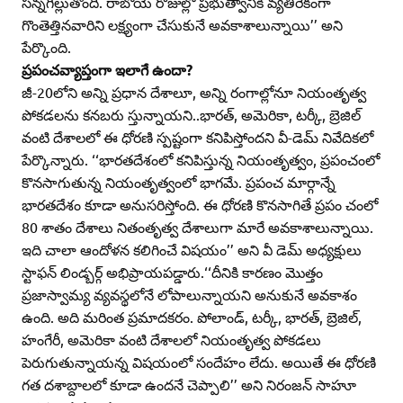
సన్నగిల్లుతోంది. రాబోయే రోజుల్లో ప్రభుత్వానికి వ్యతిరేకంగా
గొంతెత్తినవారిని లక్ష్యంగా చేసుకునే అవకాశాలున్నాయి’’ అని
పేర్కొంది.
ప్రపంచవ్యాప్తంగా ఇలాగే ఉందా?
జీ-20లోని అన్ని ప్రధాన దేశాలూ, అన్ని రంగాల్లోనూ నియంతృత్వ
పోకడలను కనబరు స్తున్నాయని..భారత్‌, అమెరికా, టర్కీ, బ్రెజిల్‌
వంటి దేశాలలో ఈ ధోరణి స్పష్టంగా కనిపిస్తోందని వీ-డెమ్‌ నివేదికలో
పేర్కొన్నారు. ‘‘భారతదేశంలో కనిపిస్తున్న నియంతృత్వం, ప్రపంచంలో
కొనసాగుతున్న నియంతృత్వంలో భాగమే. ప్రపంచ మార్గాన్నే
భారతదేశం కూడా అనుసరిస్తోంది. ఈ ధోరణి కొనసాగితే ప్రపం చంలో
80 శాతం దేశాలు నితంతృత్వ దేశాలుగా మారే అవకాశాలున్నాయి.
ఇది చాలా ఆందోళన కలిగించే విషయం’’ అని వీ డెమ్‌ అధ్యక్షులు
స్టాఫన్‌ లిండ్బర్గ్‌ అభిప్రాయపడ్డారు.‘‘దీనికి కారణం మొత్తం
ప్రజాస్వామ్య వ్యవస్థలోనే లోపాలున్నాయని అనుకునే అవకాశం
ఉంది. అది మరింత ప్రమాదకరం. పోలాండ్‌, టర్కీ, భారత్‌, బ్రెజిల్‌,
హంగేరీ, అమెరికా వంటి దేశాలలో నియంతృత్వ పోకడలు
పెరుగుతున్నాయన్న విషయంలో సందేహం లేదు. అయితే ఈ ధోరణి
గత దశాబ్దాలలో కూడా ఉందనే చెప్పాలి’’ అని నిరంజన్‌ సాహూ