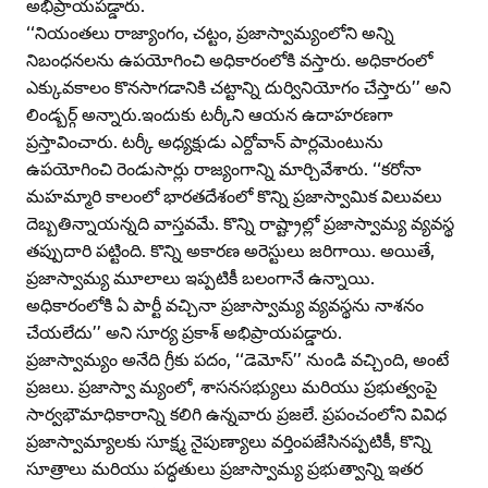
అభిప్రాయపడ్డారు.
‘‘నియంతలు రాజ్యాంగం, చట్టం, ప్రజాస్వామ్యంలోని అన్ని
నిబంధనలను ఉపయోగించి అధికారంలోకి వస్తారు. అధికారంలో
ఎక్కువకాలం కొనసాగడానికి చట్టాన్ని దుర్వినియోగం చేస్తారు’’ అని
లిండ్బర్గ్‌ అన్నారు.ఇందుకు టర్కీని ఆయన ఉదాహరణగా
ప్రస్తావించారు. టర్కీ అధ్యక్షుడు ఎర్దోవాన్‌ పార్లమెంటును
ఉపయోగించి రెండుసార్లు రాజ్యంగాన్ని మార్చివేశారు. ‘‘కరోనా
మహమ్మారి కాలంలో భారతదేశంలో కొన్ని ప్రజాస్వామిక విలువలు
దెబ్బతిన్నాయన్నది వాస్తవమే. కొన్ని రాష్ట్రాల్లో ప్రజాస్వామ్య వ్యవస్థ
తప్పుదారి పట్టింది. కొన్ని అకారణ అరెస్టులు జరిగాయి. అయితే,
ప్రజాస్వామ్య మూలాలు ఇప్పటికీ బలంగానే ఉన్నాయి.
అధికారంలోకి ఏ పార్టీ వచ్చినా ప్రజాస్వామ్య వ్యవస్థను నాశనం
చేయలేదు’’ అని సూర్య ప్రకాశ్‌ అభిప్రాయపడ్డారు.
ప్రజాస్వామ్యం అనేది గ్రీకు పదం, ‘‘డెమోస్‌’’ నుండి వచ్చింది, అంటే
ప్రజలు. ప్రజాస్వా మ్యంలో, శాసనసభ్యులు మరియు ప్రభుత్వంపై
సార్వభౌమాధికారాన్ని కలిగి ఉన్నవారు ప్రజలే. ప్రపంచంలోని వివిధ
ప్రజాస్వామ్యాలకు సూక్ష్మ నైపుణ్యాలు వర్తింపజేసినప్పటికీ, కొన్ని
సూత్రాలు మరియు పద్ధతులు ప్రజాస్వామ్య ప్రభుత్వాన్ని ఇతర