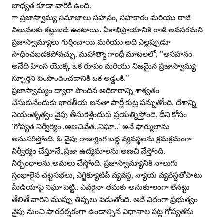
బాధ్యత కూడా వారికి ఉంది.
ా ప్రజాస్వామ్య సమాజాలు సహనం, సహకారం మరియు రాజీ
విలువలకు కట్టుబడి ఉంటాయి. ఏకాభిప్రాయానికి రాజీ అవసరమని
ప్రజాస్వామ్యాలు గుర్తించాయి మరియు అది ఎల్లప్పుడూ
సాధించబడకపోవచ్చు. మహాత్మా గాంధీ మాటలలో, ‘‘అసహనం
అనేది హింస యొక్క ఒక రూపం మరియు నిజమైన ప్రజాస్వామ్య
స్ఫూర్తిని పెంపొందించడానికి ఒక అడ్డంకి.’’
ప్రజాస్వామ్యం ద్వారా పొందిన అధికారాన్ని శాశ్వతం
చేసుకునేందుకు భారతీయ జనతా పార్టీ కుట్ర పన్నుతోంది. దేశాన్ని
నియంతృత్వం వైపు తీసుకెళ్లేందుకు ప్రయత్నిస్తోంది. దీని కోసం
‘గోప్యత నిర్వీర్యం..అణచివేత..నిఘా..’ అనే ఫార్ములాను
అనుసరిస్తోంది. ఓ వైపు రాజ్యాంగ బద్ధ వ్యవస్థలను క్రమక్రమంగా
నిర్వీర్యం చేస్తూనే..ప్రజా ఉద్యమాలను అణచి వేస్తోంది.
నిర్బంధాలను అమలు చేస్తోంది. ప్రజాస్వామ్యానికి నాలుగు
స్తంభాలైన చట్టసభలు, ఎగ్జిక్యూటివ్‌ వ్యవస్థ, న్యాయ వ్యవస్థతోపాటు
మీడియాపై నిఘా పెట్టి.. ఎవరైనా తమకు అనుకూలంగా లేనట్టు
తేలితే వారిని ముప్పు తిప్పలు పెడుతోంది. అదే విధంగా ప్రభుత్వం
వైపు నుంచి పారదర్శకంగా ఉండాల్సిన విధానాల పట్ల గోప్యతను