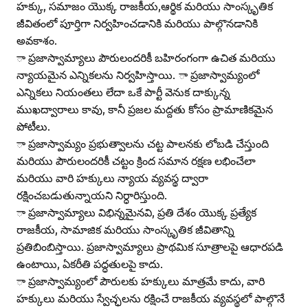
హక్కు, సమాజం యొక్క రాజకీయ,ఆర్థిక మరియు సాంస్కృతిక
జీవితంలో పూర్తిగా నిర్వహించడానికి మరియు పాల్గొనడానికి
అవకాశం.
ా ప్రజాస్వామ్యాలు పౌరులందరికీ బహిరంగంగా ఉచిత మరియు
న్యాయమైన ఎన్నికలను నిర్వహిస్తాయి. ా ప్రజాస్వామ్యంలో
ఎన్నికలు నియంతలు లేదా ఒకే పార్టీ వెనుక దాక్కున్న
ముఖద్వారాలు కావు, కానీ ప్రజల మద్దతు కోసం ప్రామాణికమైన
పోటీలు.
ా ప్రజాస్వామ్యం ప్రభుత్వాలను చట్ట పాలనకు లోబడి చేస్తుంది
మరియు పౌరులందరికీ చట్టం క్రింద సమాన రక్షణ లభించేలా
మరియు వారి హక్కులు న్యాయ వ్యవస్థ ద్వారా
రక్షించబడుతున్నాయని నిర్ధారిస్తుంది.
ా ప్రజాస్వామ్యాలు విభిన్నమైనవి, ప్రతి దేశం యొక్క ప్రత్యేక
రాజకీయ, సామాజిక మరియు సాంస్కృతిక జీవితాన్ని
ప్రతిబింబిస్తాయి. ప్రజాస్వామ్యాలు ప్రాథమిక సూత్రాలపై ఆధారపడి
ఉంటాయి, ఏకరీతి పద్ధతులపై కాదు.
ా ప్రజాస్వామ్యంలో పౌరులకు హక్కులు మాత్రమే కాదు, వారి
హక్కులు మరియు స్వేచ్ఛలను రక్షించే రాజకీయ వ్యవస్థలో పాల్గొనే