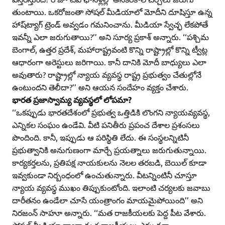
తుంటాయి. ఒకరోజంతా సోషల్‌ మీడియాలో మోదీని దూషిస్తూ ఉన్న
హాష్‌ట్యాగ్‌ ట్రెండ్‌ అవ్వడం గమనించాను. మీడియా స్వేచ్ఛ లేకపోతే
ఇవన్నీ ఎలా జరుగుతాయి?’’ అని సూర్య ప్రకాశ్‌ అన్నారు. ‘‘పశ్చిమ
బెంగాల్‌, ఉత్తర ప్రదేశ్‌, మహారాష్ట్రవంటి కొన్ని రాష్ట్రాల్లో కొన్ని ట్వీట్ల
ఆధారంగా అరెస్టులు జరిగాయి. కానీ దానికి మోదీ బాధ్యులు ఎలా
అవుతారు? రాష్ట్రాల్లో న్యాయ వ్యవస్థ రాష్ట్ర ప్రభుత్వం చేతుల్లోనే
ఉంటుందని తెలీదా?’’ అని ఆయన సందేహం వ్యక్తం చేశారు.
భారత ప్రజాస్వామ్య వ్యవస్థలో లోపమా?
‘‘ఒకప్పుడు భారతదేశంలో ప్రభుత్వ ఒత్తిడికి లొంగని న్యాయవ్యవస్థ,
ఎన్నికల సంఘం ఉండేవి. వీటి పనితీరు ప్రపంచ దేశాల ప్రశంసలు
పొందింది. కానీ, ఇప్పుడు ఆ పరిస్థితి లేదు. ఈ సంస్థలన్నిటినీ
ప్రభుత్వానికి అనుగుణంగా మార్చే ప్రయత్నాలు జరుగుతున్నాయి.
కార్యకర్తలను, ప్రతిపక్ష నాయకులను నెలల తరబడి, బెయిల్‌ కూడా
ఇవ్వకుండా నిర్బంధంలో ఉంచుతున్నారు. వీటన్నింటినీ చూస్తూ
న్యాయ వ్యవస్థ ముఖం తిప్పుకుంటోంది. ఇలాంటి చర్యలకు జవాబు
దారీతనం ఉండేలా చూసే యంత్రాంగం మాయమైపోయింది’’ అని
నిరజంన్‌ సాహూ అన్నారు. ‘‘మత రాజకీయలకు పెద్ద పీట వేశారు.