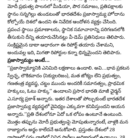
మోదీ ప్రభుత్వ పాలనలో మీడియా, పౌర సమాజం, ప్రతిపక్షాలకు
స్థానం సన్నగిల్లు తుండటంతో భారతదేశం ప్రజాస్వామ్య హోదాను
కోల్పోయే దిశలో ఉందని ఈ నివేదిక ఆందోళన వ్యక్తం చేసింది.
ప్రపంచ స్థాయి ప్రమాణాలను, స్థానిక సమాచారాన్ని పరిగణనలోకి
తీసుకుని దీన్ని తయారుచేసినట్లు వీ-డెమ్‌ ప్రతినిధులు తెలిపారు.
సంక్లిష్టమైన డాటా ఆధారంగా ఈ రిపోర్ట్‌ తయారు చేశామని,
అందువల్ల ఇది, మిగతా రిపోర్టుల కన్నా భిన్నమైందని తెలిపారు.
ప్రజాస్వామ్యం అంటే…
‘‘ప్రజాస్వామ్యానికి ఎనిమిది లక్షణాలు ఉండాలి. అవి…భావ ప్రకటన
స్వేచ్ఛ, లౌకికవాదం (సెక్యులరిజం), మత జోక్యం లేని ప్రభుత్వం,
గణతంత్ర వ్యవస్థ, చట్టం ముందు అందరికీ సమానత్వం, ప్రాథమిక
హక్కులు, ఓటు హక్కు’’ ఉండాలని ప్రసార భారతి మాజీ ఛైర్మన్‌
ఎ.సూర్య ప్రకాశ్‌ అన్నారు. ఇతర దేశాలతో పోల్చుకుంటే భారతదేశ
ప్రజాస్వామ్య వ్యవస్థలో వైవిధ్యం ఎక్కువగా కనిపిస్తుందని ఆయన
అన్నారు.‘‘ప్రతి దేశంలోనూ ఏదో ఒక లోపం ఉంటూనే ఉంటుంది.
మొత్తం తప్పును మోదీ ప్రభుత్వంపై మోపుతున్నారంటే, వాళ్లకి మన
రాజ్యాంగం అర్థం కాలేదనే అనుకోవాలి. ప్రస్తుతం దేశంలో 28
రాష్ట్రాల్లో సగం వాటిలో వివిధ పార్టీలు అధికారంలో ఉన్నాయి. 28