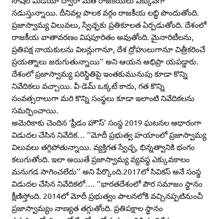
సోషల్‌ మీడియా ద్వారా మత రాజకీయలు ఎక్కువగా
నడుస్తున్నాయి. దీనివల్ల పాలక వర్గం రాజకీయ లబ్ధి పొందుతోంది.
ప్రజాస్వామ్య విలువలు, స్వేచ్ఛకు ప్రతికూలత ఏర్పడుతోంది. దేశంలో
రాజకీయ వాతావరణం విషపూరితం అవుతోంది. మైనారిటీలను,
ప్రతిపక్ష నాయకులను విలన్లుగానూ, దేశ ద్రోహులుగానూ చిత్రీకరించే
ప్రయత్నాలు జరుగుతున్నాయి’’ అని ఆయన అభిప్రా యపడ్డారు.
దేశంలో ప్రజాస్వామ్య పరిస్థితిపై ఇంతకుమునుపు కూడా కొన్ని
నివేదికలు వచ్చాయి. వీ-డెమ్‌ ఒక్కటే కాదు, గత కొన్ని
సంవత్సరాలుగా మరి కొన్ని సంస్థలు కూడా ఇలాంటి నివేదికలను
సమర్పించాయి.
అమెరికాకు చెందిన ‘ఫ్రీడం హౌస్‌’ సంస్థ 2019 ఘటనల ఆధారంగా
విడుదల చేసిన నివేదిక… ‘‘మోదీ ప్రభుత్వ హయాంలో ప్రజాస్వామ్య
విలువలు తగ్గిపోతున్నాయి. వ్యక్తిగత స్వేచ్ఛ, భిన్నత్వానికి భంగం
కలుగుతోంది. ఇలా అయితే ప్రజాస్వామ్య వ్యవస్థ ఎక్కువకాలం
మనుగడ సాగించలేదు’’ అని పేర్కొంది.2017లో సివికస్‌ అనే సంస్థ
విడుదల చేసిన నివేదికలో…. ‘‘భారతదేశంలో పౌర సమాజం స్థానం
క్షీణిస్తోంది. 2014లో మోదీ ప్రభుత్వం పాలనలోకి వచ్చినప్పటినుంచీ
ప్రజాస్వామ్యం నాణ్యత తగ్గుతోంది. ప్రతిపక్షాల స్థానం