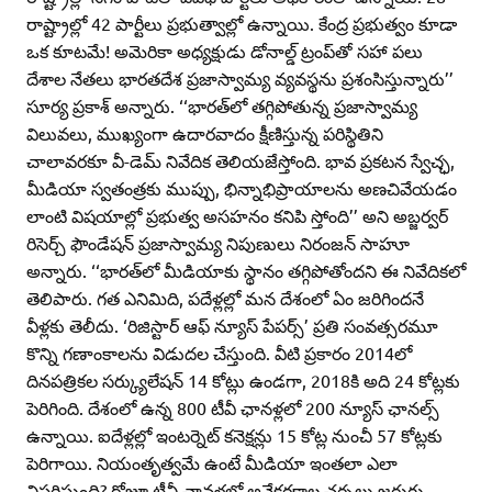
రాష్ట్రాల్లో 42 పార్టీలు ప్రభుత్వాల్లో ఉన్నాయి. కేంద్ర ప్రభుత్వం కూడా
ఒక కూటమే! అమెరికా అధ్యక్షుడు డోనాల్డ్‌ ట్రంప్‌తో సహా పలు
దేశాల నేతలు భారతదేశ ప్రజాస్వామ్య వ్యవస్థను ప్రశంసిస్తున్నారు’’
సూర్య ప్రకాశ్‌ అన్నారు. ‘‘భారత్‌లో తగ్గిపోతున్న ప్రజాస్వామ్య
విలువలు, ముఖ్యంగా ఉదారవాదం క్షీణిస్తున్న పరిస్థితిని
చాలావరకూ వీ-డెమ్‌ నివేదిక తెలియజేస్తోంది. భావ ప్రకటన స్వేచ్ఛ,
మీడియా స్వతంత్రకు ముప్పు, భిన్నాభిప్రాయాలను అణచివేయడం
లాంటి విషయాల్లో ప్రభుత్వ అసహనం కనిపి స్తోంది’’ అని అబ్జర్వర్‌
రిసెర్చ్‌ ఫౌండేషన్‌ ప్రజాస్వామ్య నిపుణులు నిరంజన్‌ సాహూ
అన్నారు. ‘‘భారత్‌లో మీడియాకు స్థానం తగ్గిపోతోందని ఈ నివేదికలో
తెలిపారు. గత ఎనిమిది, పదేళ్లల్లో మన దేశంలో ఏం జరిగిందనే
వీళ్లకు తెలీదు. ‘రిజిస్టార్‌ ఆఫ్‌ న్యూస్‌ పేపర్స్‌’ ప్రతి సంవత్సరమూ
కొన్ని గణాంకాలను విడుదల చేస్తుంది. వీటి ప్రకారం 2014లో
దినపత్రికల సర్క్యులేషన్‌ 14 కోట్లు ఉండగా, 2018కి అది 24 కోట్లకు
పెరిగింది. దేశంలో ఉన్న 800 టీవీ ఛానళ్లలో 200 న్యూస్‌ ఛానల్స్‌
ఉన్నాయి. ఐదేళ్లల్లో ఇంటర్నెట్‌ కనెక్షన్లు 15 కోట్ల నుంచీ 57 కోట్లకు
పెరిగాయి. నియంతృత్వమే ఉంటే మీడియా ఇంతలా ఎలా
విస్తరిస్తుంది? రోజూ టీవీ ఛానళ్లల్లో అనేకరకాల చర్చలు జరుగు