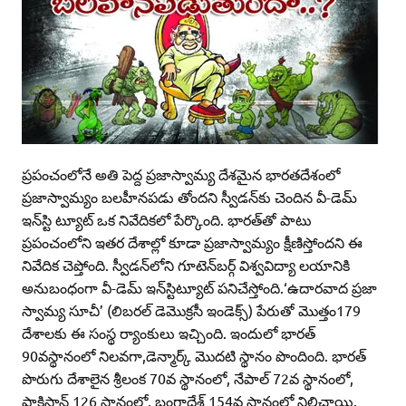
ప్రపంచంలోనే అతి పెద్ద ప్రజాస్వామ్య దేశమైన భారతదేశంలో
ప్రజాస్వామ్యం బలహీనపడు తోందని స్వీడన్‌కు చెందిన వీ-డెమ్‌
ఇన్‌స్టి ట్యూట్‌ ఒక నివేదికలో పేర్కొంది. భారత్‌తో పాటు
ప్రపంచంలోని ఇతర దేశాల్లో కూడా ప్రజాస్వామ్యం క్షీణిస్తోందని ఈ
నివేదిక చెప్తోంది. స్వీడన్‌లోని గూటెన్‌బర్గ్‌ విశ్వవిద్యా లయానికి
అనుబంధంగా వీ-డెమ్‌ ఇన్‌స్టిట్యూట్‌ పనిచేస్తోంది.‘ఉదారవాద ప్రజా
స్వామ్య సూచీ’ (లిబరల్‌ డెమొక్రసీ ఇండెక్స్‌) పేరుతో మొత్తం179
దేశాలకు ఈ సంస్థ ర్యాంకులు ఇచ్చింది. ఇందులో భారత్‌
90వస్థానంలో నిలవగా,డెన్మార్క్‌ మొదటి స్థానం పొందింది. భారత్‌
పొరుగు దేశాలైన శ్రీలంక 70వ స్థానంలో, నేపాల్‌ 72వ స్థానంలో,
పాకిస్తాన్‌ 126 స్థానంలో, బంగ్లాదేశ్‌ 154వ స్థానంలో నిలిచాయి.