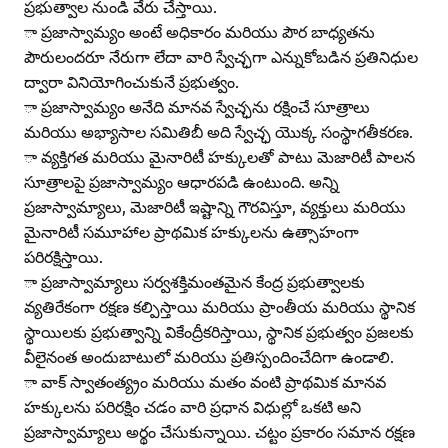
ప్రభుత్వాల నుండి వేరు చేస్తాయి.
ా ప్రజాస్వామ్యం అంటే అధికారం మరియు పౌర బాధ్యతను
పౌరులందరూ నేరుగా లేదా వారి స్వేచ్ఛగా ఎన్నుకోబడిన ప్రతినిధుల
ద్వారా వినియోగించుకునే ప్రభుత్వం.
ా ప్రజాస్వామ్యం అనేది మానవ స్వేచ్ఛను రక్షించే సూత్రాలు
మరియు అభ్యాసాల సమితిబీ అది స్వేచ్ఛ యొక్క సంస్థాగతీకరణ.
ా వ్యక్తిగత మరియు మైనారిటీ హక్కులతో పాటు మెజారిటీ పాలన
సూత్రాలపై ప్రజాస్వామ్యం ఆధారపడి ఉంటుంది. అన్ని
ప్రజాస్వామ్యాలు, మెజారిటీ ఇష్టాన్ని గౌరవిస్తూ, వ్యక్తులు మరియు
మైనారిటీ సమూహాల ప్రాథమిక హక్కులను ఉత్సాహంగా
పరిరక్షిస్తాయి.
ా ప్రజాస్వామ్యాలు సర్వశక్తిమంతమైన కేంద్ర ప్రభుత్వాలకు
వ్యతిరేకంగా రక్షణ కల్పిస్తాయి మరియు ప్రాంతీయ మరియు స్థానిక
స్థాయిలకు ప్రభుత్వాన్ని వికేంద్రీకరిస్తాయి, స్థానిక ప్రభుత్వం ప్రజలకు
వీలైనంత అందుబాటులో మరియు ప్రతిస్పందించేదిగా ఉండాలి.
ా వాక్‌ స్వాతంత్య్రం మరియు మతం వంటి ప్రాథమిక మానవ
హక్కులను పరిరక్షిం చడం వారి ప్రధాన విధుల్లో ఒకటి అని
ప్రజాస్వామ్యాలు అర్థం చేసుకున్నాయి. చట్టం ప్రకారం సమాన రక్షణ