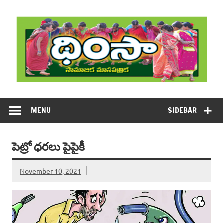
Skip
to
content
DHIMSA
Dhimsa Telugu Monthly Magazine
MENU
SIDEBAR
పెట్రో ధరలు పైపైకీ
November 10, 2021