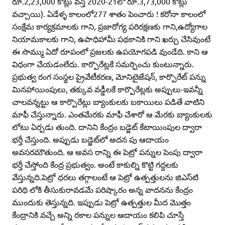
రూ.2,23,000 కోట్లు వస్తే 2020-21లో రూ.3,73,000 కోట్లు
వచ్చాయి). ఏడేళ్ళ కాలంలో277 శాతం పెంచారు ! కరోనా కాలంలో
సంక్షేమ కార్యక్రమాలకు గాని, ప్రజారోగ్య పరిరక్షణకు గాని,ఉద్యోగాల
నియామకాలకు గాని, ఉపాధిహామీ పథకానికి గాని ఖర్చు చేసివుంటే
ఈ సొమ్ము ఏదో రూపంలో ప్రజలకు ఉపయోగపడి వుండేది. కాని ఆ
విధంగా చేయడంలేదు. కార్పొరేట్లకే సమర్పించు కుంటున్నారు.
ప్రభుత్వ రంగ సంస్థల ప్రైవేటీకరణ, మోనిటైజేషన్‌, కార్పొరేట్‌ పన్ను
మినహాయింపులు, తక్కువ వడ్డీలకే కార్పొరేట్లకు అప్పులు-ఇవన్నీ
చాలవన్నట్టు ఆ కార్పొరేట్లు బ్యాంకులకు బకాయిలు పడితే వాటిని
మాఫీ చేస్తున్నారు. ఎంతమేరకు మాఫీ చేశారో ఆ మేరకు బ్యాంకులకు
లోటు ఏర్పడు తుంది. దానిని కేంద్రం బడ్జెట్‌ కేటాయింపుల ద్వారా
భర్తీ చేస్తుంది. అప్పుడు బడ్జెట్‌లో అదన పు ఆదాయం
అవసరమౌతుంది. ఆ అవస రాన్ని ఈ పెట్రో పన్నుల పెంపు ద్వారా
భర్తీ చేస్తోంది కేంద్ర ప్రభుత్వం. అంటే కాకుల్ని కొట్టి గద్దలకు
వేస్తున్నది.పెట్రో ధరలు తగ్గాలంటే ఆ పెట్రో ఉత్పత్తులను జిఎస్‌టి
పరిధి లోకి తీసుకురావడమే పరిష్కారం అన్న వాదనను కేంద్రం
ముందుకు తెస్తున్నది. ఇప్పుడు పెట్రో ఉత్పత్తుల మీద మొత్తం
కేంద్రానికి వచ్చే అన్ని రకాల పన్నుల ఆదాయం కలిపి చూస్తే