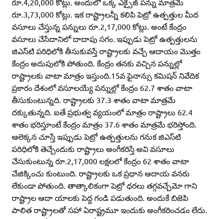
రూ.4,20,000 కోట్లు. అందులో ఒక్క ఎక్సైజ్‌ పన్ను మాత్రమే
రూ.3,73,000 కోట్లు. ఇక రాష్ట్రాలన్నీ కలిపి పెట్రో ఉత్పత్తుల మీద
వసూలు చేస్తున్న పన్నులు రూ.2,17,000 కోట్లు. అంటే కేంద్రం
వసూలు చేసేదానిలో దాదాపు సగం. ఇప్పుడు పెట్రో ఉత్పత్తులను
జిఎస్‌టి పరిధిలోకి తీసుకువస్తే రాష్ట్రాలకు వచ్చే ఆదాయం మొత్తం
కేంద్రం అదుపులోకి పోతుంది. కేంద్రం తనకు వచ్చిన పన్నుల్లో
రాష్ట్రాలకు వాటా మాత్రం ఇస్తుంది.15వ ఫైనాన్సు కమిషన్‌ నివేదిక
ప్రకారం దేశంలో వసూలయ్యే పన్నుల్లో కేంద్రం 62.7 శాతం వాటా
తీసుకుంటున్నది. రాష్ట్రాలకు 37.3 శాతం వాటా మాత్రమే
దక్కుతున్నది. ఐతే ప్రభుత్వ వ్యయంలో మాత్రం రాష్ట్రాలు 62.4
శాతం భరిస్తూంటే కేంద్రం మాత్రం 37.6 శాతం మాత్రమే భరిస్తోంది.
ఆలెక్కన చూస్తే ఇప్పుడు పెట్రో ఉత్పత్తులను గనుక జిఎస్‌టి
పరిధిలోకి తెచ్చేందుకు రాష్ట్రాలు అంగీకరిస్తే అవి వసూలు
చేసుకుంటున్న రూ.2,17,000 లక్షలలో కేంద్రం 62 శాతం వాటా
చేజిక్కించు కుంటుంది. రాష్ట్రాలకు ఒక ప్రధాన ఆదాయ వనరు
లేకుండా పోతుంది. తాత్కాలికంగా పెట్రో ధరలు తగ్గవచ్చేమో గాని
రాష్ట్రాల ఆదా యాలకు పెద్ద గండి పడుతుంది. అందుకే బిజెపి
పాలిత రాష్ట్రాలతో సహా ఏరాష్ట్రమూ ఇందుకు అంగీకరించడం లేదు.