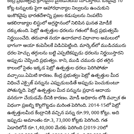
కోట్ల టన్నులకు పైగా ఆహారధాన్యాల నిల్వలను ఉంచుకుని
ఇంకొకవైపు భారతదేశాన్ని ప్రజల కడుపులను నింపలేని
ఆకలిరాజ్యాల లిస్టులో అగ్రస్థానంలో నిలిపిన ఘనత మోడీకే
దక్కుతుంది. పెట్రో ఉత్పత్తుల ధరలను గతంలో కేంద్ర ప్రభుత్వమే
నిర్ణయించేది. తరువాత నయా ఉదారవాద విధానాల అమలులో
భాగంగా ఆయా కంపెనీలకే విడిచిపెట్టింది. మార్కెట్‌లో ముడిచమురు
ధరల హెచ్చు తగ్గులను బట్టి ఎప్పటికప్పుడు ధరలను నిర్ణయిస్తారని
అప్పుడు చెప్పింది ప్రభుత్వం. కాని, ముడి చమురు ధర తగ్గిన
కాలంలో సైతం ఇక్కడ పెట్రో ఉత్పత్తుల ధరలు పెరిగిపోతూ
వచ్చాయి.ఏమిటి కారణం. కేంద్ర ప్రభుత్వం పెట్రో ఉత్పత్తుల మీద
విధించే ఎక్సైజ్‌ పన్నును ఎప్పుడుబడితే అప్పుడు పెంచుకుంటూ
పోతున్నది. పెట్రో ఉత్పత్తుల మీద పన్నును ప్రధాన ఆదాయ
వనరుగా చేయడమే దీనికి కారణం. మోడీ అధికారం లోకి వచ్చాక ఈ
విధంగా ప్రజల్ని కొల్లగొట్టడం మరింత పెరిగింది. 2014-15లో పెట్రో
ఉత్పత్తులమీద కేంద్రానికి వచ్చిన పన్ను రూ.99, 000 కోట్లు. అది
ఇప్పుడు అమాంతం రూ.3, 73,000 కోట్లకు పెరిగింది. గత
ఏడాదిలోనే రూ.1,40,000 మేరకు పెరిగింది (2019-20లో