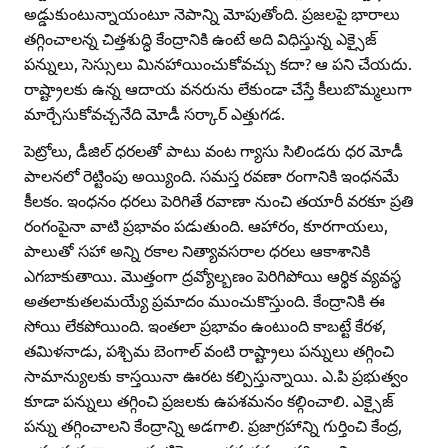
అడ్డుకుంటున్నాయంటూ నెపాన్ని మోపుతోంది. ప్రజలపై భారాలు
తగ్గించాలన్న చిత్తశుద్ధి కేంద్రానికి ఉంటే అది విధిస్తున్న ఎక్సైజ్‌
పన్నులు, సెస్సులు మినహాయించుకోవచ్చు కదా? ఆ పని చేయదు.
రాష్ట్రాలకు ఉన్న ఆదాయ వనరును లేకుండా చేస్తే కీలుబొమ్మలుగా
మార్చేసుకోవచ్చనేది మోడీ సర్కార్‌ ఎత్తుగడ.
పెట్రోలు, డీజిల్‌ ధరలతో పాటు వంట గ్యాసు సిలిండరు ధర మోడీ
పాలనలో రెట్టింపు అయ్యింది. సమస్త రవణా రంగానికి ఇంధనమే
కీలకం. ఇంధనం ధరలు పెరిగితే రవాణా నుంచి తయారీ వరకూ ప్రతి
రంగంపైనా వాటి ప్రభావం పడుతుంది. ఆహారం, కూరగాయలు,
పాలుతో సహా అన్ని రకాల నిత్యావసరాల ధరలు ఆకాశానికి
ఎగబాకుతాయి. మొత్తంగా ద్రవ్యోల్బణం పెరిగిపోయి ఆర్థిక వ్యవస్థ
అతలాకుతలమయ్యే ప్రమాదం ముంచుకొస్తుంది. కేంద్రానికి ఈ
సోయి లేకపోయింది. ఇంతలా ప్రభావం ఉంటుంది కాబట్టే కేరళ,
తమిళనాడు, పశ్చిమ బెంగాల్‌ వంటి రాష్ట్రాలు పన్నులు తగ్గించి
సామాన్యులకు కాస్తయినా ఊరట కల్పిస్తున్నాయి. ఎ.పి ప్రభుత్వం
కూడా పన్నులు తగ్గించి ప్రజలకు ఉపశమనం కల్గించాలి. ఎక్సైజ్‌
పన్ను తగ్గించాలని కేంద్రాన్ని అడగాలి. ప్రజాగ్రహాన్ని గుర్తించి కేంద్ర,