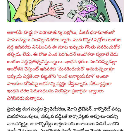
ఆకాశమే హద్దుగా పెరిగిపోతున్న పెట్రోలు, డీజిల్‌ ధరాఘాతంతో
సామాన్యులు విలవిల్లాడిపోతున్నారు. వంద కొట్టు! పెట్రోలు బంకుల
వద్ద ఇదివరకు వినిపించిన ఈ మాట ఇప్పుడు గొంతు సవరించుకోక
తప్పడం లేదు. ఈ రోజు ఎంత పెరిగిందనే ఆందోళనా స్వరాలే నేడు
బంకుల వద్ద ప్రతిధ్వనిస్తున్నాయి. ఇంధన ధరలు పెంచినప్పుడల్లా
ఆందోళన చేస్తుంటే ఇదివరకు ‘మనకెందుకులే’ అనుకున్నవాళ్లూ
ఇప్పుడు ఎర్రజెండా పట్టుకొని ‘ఇంత అన్యాయమా?’ అంటూ
పాలకుల దోపిడిపై ఆగ్రహాన్ని వ్యక్తం చేస్తున్నారు. దేశవ్యాప్తంగా
ఇంధన ధరల పెరుగుదలను నిరసిస్తూ ప్రజాగ్రహ జ్వాలలు
ఎగిసిపడుతున్నాయి.
ప్రభుత్వ రంగ సంస్థల ప్రైవేటీకరణ, మోని టైజేషన్‌, కార్పొరేట్‌ పన్ను
మినహాయింపులు, తక్కువ వడ్డీలకే కార్పొరేట్లకు అప్పులు-ఇవన్నీ
చాలవన్నట్టు ఆ కార్పొరేట్లు బ్యాంకులకు బకాయిలు పడితే వాటిని
మాఫీ చేస్తున్నారు. ఎంతమేరకు మాఫీ చేశారో ఆ మేరకు బ్యాంకులకు