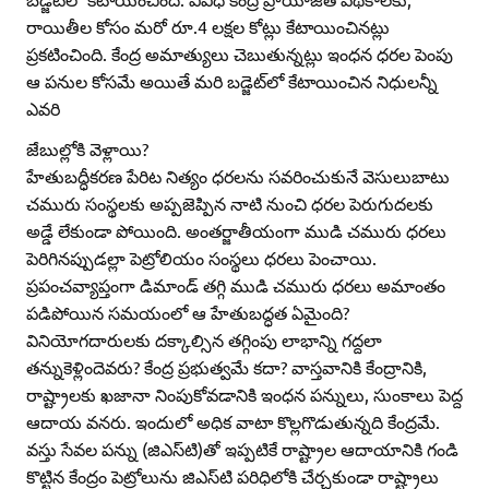
రాయితీల కోసం మరో రూ.4 లక్షల కోట్లు కేటాయించినట్లు
ప్రకటించింది. కేంద్ర అమాత్యులు చెబుతున్నట్లు ఇంధన ధరల పెంపు
ఆ పనుల కోసమే అయితే మరి బడ్జెట్‌లో కేటాయించిన నిధులన్నీ
ఎవరి
జేబుల్లోకి వెళ్లాయి?
హేతుబద్ధీకరణ పేరిట నిత్యం ధరలను సవరించుకునే వెసులుబాటు
చమురు సంస్థలకు అప్పజెప్పిన నాటి నుంచి ధరల పెరుగుదలకు
అడ్డే లేకుండా పోయింది. అంతర్జాతీయంగా ముడి చమురు ధరలు
పెరిగినప్పుడల్లా పెట్రోలియం సంస్థలు ధరలు పెంచాయి.
ప్రపంచవ్యాప్తంగా డిమాండ్‌ తగ్గి ముడి చమురు ధరలు అమాంతం
పడిపోయిన సమయంలో ఆ హేతుబద్ధత ఏమైంది?
వినియోగదారులకు దక్కాల్సిన తగ్గింపు లాభాన్ని గద్దలా
తన్నుకెళ్లిందెవరు? కేంద్ర ప్రభుత్వమే కదా? వాస్తవానికి కేంద్రానికి,
రాష్ట్రాలకు ఖజానా నింపుకోవడానికి ఇంధన పన్నులు, సుంకాలు పెద్ద
ఆదాయ వనరు. ఇందులో అధిక వాటా కొల్లగొడుతున్నది కేంద్రమే.
వస్తు సేవల పన్ను (జిఎస్‌టి)తో ఇప్పటికే రాష్ట్రాల ఆదాయానికి గండి
కొట్టిన కేంద్రం పెట్రోలును జిఎస్‌టి పరిధిలోకి చేర్చకుండా రాష్ట్రాలు