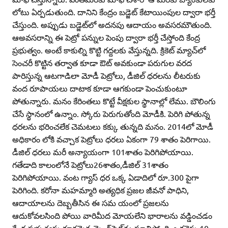
లోటు ఏర్పడుతుంది. దానిని కేంద్రం బడ్జెట్‌ కేటాయింపుల ద్వారా భర్తీ
చేస్తుంది. అప్పుడు బడ్జెట్‌లో అదనపు ఆదాయం అవసరమౌతుంది.
ఆఅవసరాన్ని ఈ పెట్రో పన్నుల పెంపు ద్వారా భర్తీ చేస్తోంది కేంద్ర
ప్రభుత్వం. అంటే కాకుల్ని కొట్టి గద్దలకు వేస్తున్నది. క్రికెట్‌ మ్యాచ్‌లో
సెంచరీ కొట్టిన తర్వాత కూడా ఔట్‌ అవకుండా పరుగుల వరద
పారిస్తున్న ఆటగాడిలా మోడీ పెట్రోలు, డీజిల్‌ ధరలను లీటరుకు
వంద రూపాయలు దాటాక కూడా ఆగకుండా పెంచుకుంటూ
పోతున్నారు. మనం కేరింతలు కొట్టే వీక్షకుల స్థానాల్లో లేము. బౌలింగు
చేసే స్థానంలో ఉన్నాం. స్కోరు పెరుగుతోంది మోడీకి. పెరిగి పోతున్న
ధరలను భరించలేక చెమటలు కక్కు తున్నది మనం. 2014లో మోడీ
అధికారం లోకి వచ్చాక పెట్రోలు ధరలు ఏకంగా 79 శాతం పెరిగాయి.
డీజిల్‌ ధరలు మరీ అన్యాయంగా 101శాతం పెరిగిపోయాయి.
గతేడాది కాలంలోనే పెట్రోలు26శాతం,డీజిల్‌ 31శాతం
పెరిగిపోయాయి. వంట గ్యాస్‌ ధర ఒక్క ఏడాదిలో రూ.300 పైగా
పెరిగింది. కరోనా మహమ్మారి అత్యధిక ప్రజల జీవనో పాధిని,
ఆదాయాలను దెబ్బతీసిన ఈ సమ యంలో ప్రజలను
ఆదుకోవలసింది పోయి వారిమీద మోయలేని భారాలను వడ్డించడం
కేంద్ర ప్రభుత్వపు క్రూరమైన మైండ్‌సెట్‌ను సూచిస్తోంది. ఒకవైపు 10