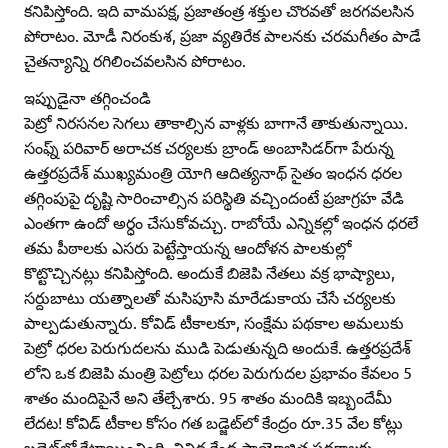
కనిపిస్తోంది. ఇది వామపక్ష, ప్రజాతంత్ర శక్తుల చొరవతో జరగవలసిన
పోరాటం. మోడీ నిరంకుశ, ప్రజా వ్యతిరేక పాలనకు చరమగీతం పాడే
చైతన్యాన్ని రగిలించవలసిన పోరాటం.
ఇప్పుడైనా తగ్గించండి
పెట్రో నిరసనల సెగలు తాకాల్సిన వాళ్లకు బాగానే తాకుతున్నాయి.
సంఫ్న్‌ పరివార్‌ అరాచక చర్యలకు బ్రాండ్‌ అంబాసిడర్‌గా పేరున్న
ఉత్తరప్రదేశ్‌ ముఖ్యమంత్రి యోగి ఆదిత్యనాథ్‌ సైతం ఇంధన ధరల
తగ్గింపుపై దృష్టి సారించాల్సిన పరిస్థితి వచ్చిందంటే ప్రజాగ్రహ వేడి
ఎంతగా ఉందో అర్ధం చేసుకోవచ్చు. రాబోయే ఎన్నికల్లో ఇంధన ధరలే
తమ పీఠాలకు ఎసరు పెట్టేస్తాయన్న ఆందోళన పాలకుల్లో
కొట్టొచ్చినట్లు కనిపిస్తోంది. అందుకే బిజెపి నేతలు వక్ర భాష్యాలు,
సర్దుబాటు యత్నాలతో మసిపూసి మారేడుకాయ చేసే చర్యలకు
పాల్పడుతున్నారు. కోవిడ్‌ టీకాలకూ, సంక్షేమ పథకాల అమలుకు
పెట్రో ధరల పెరుగుదలను ముడి పెడుతున్నది అందుకే. ఉత్తరప్రదేశ్‌
లోని ఒక బిజెపి మంత్రి పెట్రోలు ధరల పెరుగుదల ప్రభావం కేవలం 5
శాతం మందిపైనే అని తేల్చేశారు. 95 శాతం మందికి ఇబ్బందేమీ
లేదట! కోవిడ్‌ టీకాల కోసం గత బడ్జెట్‌లో కేంద్రం రూ.35 వేల కోట్లు
బడ్జెట్‌లో కేటాయించింది. వివిధ కేంద్ర ప్రాయోజిత పథకాలకు,