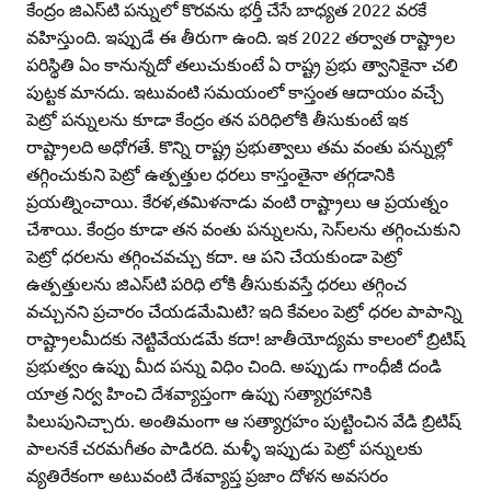
కేంద్రం జిఎస్‌టి పన్నులో కొరవను భర్తీ చేసే బాధ్యత 2022 వరకే
వహిస్తుంది. ఇప్పుడే ఈ తీరుగా ఉంది. ఇక 2022 తర్వాత రాష్ట్రాల
పరిస్థితి ఏం కానున్నదో తలుచుకుంటే ఏ రాష్ట్ర ప్రభు త్వానికైనా చలి
పుట్టక మానదు. ఇటువంటి సమయంలో కాస్తంత ఆదాయం వచ్చే
పెట్రో పన్నులను కూడా కేంద్రం తన పరిధిలోకి తీసుకుంటే ఇక
రాష్ట్రాలది అధోగతే. కొన్ని రాష్ట్ర ప్రభుత్వాలు తమ వంతు పన్నుల్లో
తగ్గించుకుని పెట్రో ఉత్పత్తుల ధరలు కాస్తంతైనా తగ్గడానికి
ప్రయత్నించాయి. కేరళ,తమిళనాడు వంటి రాష్ట్రాలు ఆ ప్రయత్నం
చేశాయి. కేంద్రం కూడా తన వంతు పన్నులను, సెస్‌లను తగ్గించుకుని
పెట్రో ధరలను తగ్గించవచ్చు కదా. ఆ పని చేయకుండా పెట్రో
ఉత్పత్తులను జిఎస్‌టి పరిధి లోకి తీసుకువస్తే ధరలు తగ్గించ
వచ్చునని ప్రచారం చేయడమేమిటి? ఇది కేవలం పెట్రో ధరల పాపాన్ని
రాష్ట్రాలమీదకు నెట్టివేయడమే కదా! జాతీయోద్యమ కాలంలో బ్రిటిష్‌
ప్రభుత్వం ఉప్పు మీద పన్ను విధిం చింది. అప్పుడు గాంధీజీ దండి
యాత్ర నిర్వ హించి దేశవ్యాప్తంగా ఉప్పు సత్యాగ్రహానికి
పిలుపునిచ్చారు. అంతిమంగా ఆ సత్యాగ్రహం పుట్టించిన వేడి బ్రిటిష్‌
పాలనకే చరమగీతం పాడిరది. మళ్ళీ ఇప్పుడు పెట్రో పన్నులకు
వ్యతిరేకంగా అటువంటి దేశవ్యాప్త ప్రజాం దోళన అవసరం