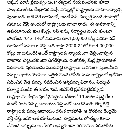
ఇక్కడ మోడీ ప్రభుత్వం ఇంకో రకమైన నయవంచనకు కూడా
పాల్పడుతోంది. కేంద్రానికి వచ్చే పన్నుల్లో రాష్ట్రాలకు వాటా ఇవ్వాల్సి
వుంటుంది. అదే వేరే రూపంలో, అంటే సెస్‌, సర్ఛార్జి వంటి రూపాల్లో
వసూలు చేస్తే అందులో రాష్ట్రాలకు వాటా రాదు. ఈ అవకాశాన్ని
ఉపయోగించు కుని కేంద్రం సెస్‌ లను, సర్ఛార్జిని పెంచు కుంటూ
పోతోంది.2013-14లో సుమారు రూ.1,00,000 కోట్ల వరకూ సెస్‌
రూపంలో వసూలు చేస్తే అది కాస్తా 2020-21లో రూ.4,00,000
కోట్లు దాటనుంది! అంటే రాష్ట్రాలకు న్యాయంగా చెల్లించాల్సిన
వాటాను చెల్లించకుండా ఎగవేస్తోంది. ఇంకోపక్క కేంద్ర ప్రాయోజిత
పథకాలకు షరతులను ముడిపెట్టి రాష్ట్రాలు అదనంగా ప్రజలమీద
పన్నుల భారం మోపేలా ఒత్తిడి పెంచుతోంది. మన రాష్ట్రంలో ఇటీవల
విధించిన చెత్త పన్ను, సవరించిన ఆస్తిపన్ను విధానం, విద్యుత్‌
సర్ఛార్జి వంటివి ఈ కోవలోనివే. జిఎస్‌టి ప్రవేశపెట్టినప్పుడు
రాష్ట్రాలను కేంద్రం ప్రలోభపెట్టింది. దేశంలో 14 శాతం వృద్ధి రేటు
ఉంటే ఎంత పన్ను ఆదాయం వస్తుందో అంతమేరకు లెక్కగట్టి
రాష్ట్రాలకు పన్ను ఆదాయం గనుక రాకపోతే, ఆ కొరవను కేంద్రమే
భర్తీ చేస్తుందని ఆశ చూపించింది. పార్లమెంటులో చట్టం కూడా
చేసింది. ఇప్పుడు ఆ మేరకు ఇవ్వకుండా ఎగనామం పెడుతోంది.