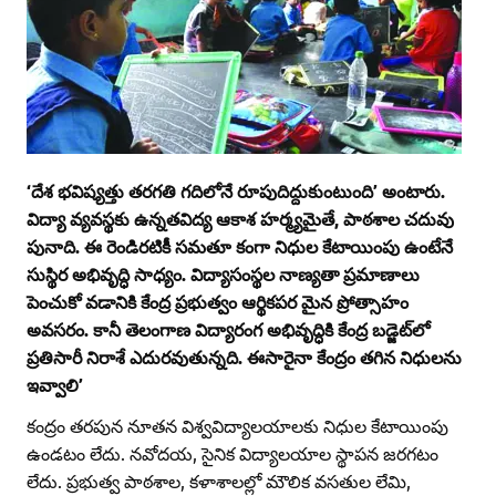
‘దేశ భవిష్యత్తు తరగతి గదిలోనే రూపుదిద్దుకుంటుంది’ అంటారు.
విద్యా వ్యవస్థకు ఉన్నతవిద్య ఆకాశ హర్మ్యమైతే, పాఠశాల చదువు
పునాది. ఈ రెండిరటికీ సమతూ కంగా నిధుల కేటాయింపు ఉంటేనే
సుస్థిర అభివృద్ధి సాధ్యం. విద్యాసంస్థల నాణ్యతా ప్రమాణాలు
పెంచుకో వడానికి కేంద్ర ప్రభుత్వం ఆర్థికపర మైన ప్రోత్సాహం
అవసరం. కానీ తెలంగాణ విద్యారంగ అభివృద్ధికి కేంద్ర బడ్జెట్‌లో
ప్రతిసారీ నిరాశే ఎదురవుతున్నది. ఈసారైనా కేంద్రం తగిన నిధులను
ఇవ్వాలి’
కంద్రం తరపున నూతన విశ్వవిద్యాలయాలకు నిధుల కేటాయింపు
ఉండటం లేదు. నవోదయ, సైనిక విద్యాలయాల స్థాపన జరగటం
లేదు. ప్రభుత్వ పాఠశాల, కళాశాలల్లో మౌలిక వసతుల లేమి,