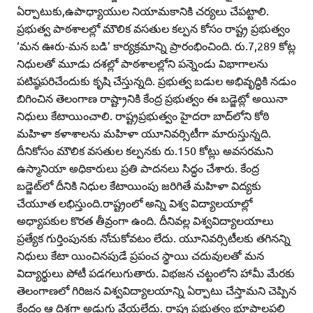
ఏర్పాటుకు,ఉపాధ్యాయుల నియామకానికి చర్యలు చేపట్టాలి.
ప్రభుత్వ పాఠశాలల్లో మౌలిక వసతుల కల్పన కోసం రాష్ట్ర ప్రభుత్వం
‘మన ఊరు-మన బడి’ కార్యక్రమాన్ని ప్రారంభించింది. రు.7,289 కోట్ల
నిధులతో మూడు దశల్లో పాఠశాలల్లోని పన్నెండు విభాగాలను
పటిష్ఠపరిచేందుకు కృషి చేస్తున్నది. ప్రభుత్వ బడుల అభివృద్ధికి నడుం
బిగించిన తెలంగాణ రాష్ట్రానికి కేంద్ర ప్రభుత్వం ఈ బడ్జెట్లో అయినా
నిధులు కేటాయించాలి. రాష్ట్రప్రభుత్వం హైదరా బాద్‌లోని కోఠి
మహిళా కళాశాలను మహిళా యూనివర్సిటీగా మారుస్తున్నది.
దీనికోసం మౌలిక వసతుల కల్పనకు రు.150 కోట్లు అవసరమని
ఉస్మానియా అధికారులు ప్రతి పాదనలు సిద్ధం చేశారు. కేంద్ర
బడ్జెట్‌లో దీనికి నిధుల కేటాయింపు జరిగితే మహిళా విద్యకు
చేయూత లభిస్తుంది.రాష్ట్రంలో అన్ని విశ్వ విద్యాలయాల్లో
అధ్యాపకుల కొరత తీవ్రంగా ఉంది. దీనివల్ల విశ్వవిద్యాలయాలు
ప్రత్యేక గుర్తింపునకు నోచుకోవటం లేదు. యూనివర్సిటీలకు తగినన్ని
నిధులు కేటా యించినపుడే ప్రపంచ స్థాయి చదువులతో మన
విద్యార్థులు పోటీ పడగలుగుతారు. విభజన చట్టంలోని హామీ మేరకు
తెలంగాణలో గిరిజన విశ్వవిద్యాలయాన్ని ఏర్పాటు చేస్తామని చెప్పిన
కేంద్రం ఆ దిశగా అడుగు వేయలేదు. రాష్ట్ర ప్రభుత్వం భూపాలపల్లి