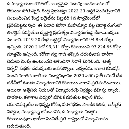
ఉపాధ్యాయుల కొరతతో నాణ్యమైన చదువు అందుబాటులో
లేకుండా పోతున్నది. కేంద్ర ప్రభుత్వం 2022-23 ఆర్థిక సంవత్సరానికి
సంబంధించిన కేంద్ర బడ్జెట్‌ను ఫిబ్రవరి 1న పార్లమెంట్‌లో
ప్రవేశపెట్టనున్నది. ఈ ఏడాది కరోనా మహమ్మారి వల్ల విద్యా రంగంలో
తలెత్తిన పరిస్థితుల దృష్ట్యా ప్రభుత్వం విద్యారంగంపై కేటాయింపులు
పెంచాలి. 2019-20 కేంద్ర బడ్జెట్లో విద్యారంగానికి 94,854 కోట్లు
ఇచ్చింది. 2020-21లో 99,311 కోట్లు కేటాయించి 93,224.65 కోట్లు
మాత్రమే ఇచ్చింది. కరోనా వల్ల గాడి తప్పిన చదువులకు భారీగా
నిధులు పెంపు ఉంటుందని ఆశించినా నిరాశే మిగిలింది. ‘ఆత్మ
నిర్భర్‌’ పథకం చదువులకు జవసత్వాలు ఇవ్వలేదు. కొఠారి కమిషన్‌
నుంచి నూతన జాతీయ విద్యావిధానం-2020 వరకు ప్రతీ కమిటీ దేశ
జీడీపీలో 6శాతం విద్యారంగానికి కేటాయిం చాలని ప్రతిపాదించాయి.
అయినా అత్తెసరు నిధులతో విద్యారంగంపై నిర్లక్ష్యం వహిస్తు న్నారు.
పాఠశాల, కళాశాల విద్యలో మౌలిక వసతుల కల్పన కోసం,
యూనివర్సిటీల అభివృద్ధి కోసం, పరిశోధనల సాంకేతికతకు, ఆన్‌లైన్‌
విద్యకు, మధ్యాహ్న భోజనానికి, ఉపాధ్యాయ విద్యకు
కేటాయింపులు భారీగా పెంచితే ప్రతి రాష్ట్రంలో విద్యావికాసం
జరుగుతుంది.