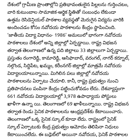
దేశంలో గ్రామీణ ప్రాంతాల్లోని ప్రతిభావంతులైన పిల్లలను గుర్తించటం,
వారి కుటుంబాల సామాజిక-ఆర్థిక స్థితితో సంబంధం లేకుండా
ఉత్తమ రెసిడెన్షియల్‌ పాఠశాల వ్యవస్థతో మెరుగైన విద్యను వారికి
అందించడం కోసం నవోదయ పాఠశాలను కేంద్రం స్థాపించింది.
‘జాతీయ విద్యా విధానం- 1986’ అమలులో భాగంగా నవోదయ
పాఠశాలలు దేశంలో అన్ని జిల్లాల్లో ఏర్పడ్డాయి. రాష్ట్ర విభజన
తర్వాత తెలంగాణలో ఉన్న పది జిల్లాలు 33 జిల్లాలుగా ఏర్పడ్డాయి.
ప్రస్తుతం రంగారెడ్డి, కామారెడ్డి, ఆసిఫాబాద్‌, వరంగల్‌, నాగర్‌ కర్నూల్‌,
నల్గొండ, సిద్దిపేట, ఖమ్మం, కరీంనగర్‌ జిల్లాల్లో మాత్రమే నవోదయ
విద్యాలయాలున్నాయి. మిగిలిన పలు జిల్లాల్లో నవోదయ
పాఠశాలలను ఏర్పాటు చేయాలి. కానీ, రాష్ట్ర ప్రభుత్వం నుంచి
ప్రతిపాదనలు పంపినా కేంద్రం పట్టించుకోవడం లేదు. దేశవ్యాప్తంగా
661 నవోదయ విద్యాలయాల్లో 3,978 ఉపాధ్యాయ పోస్టులు
ఖాళీగా ఉన్నా యి. తెలంగాణలో 69 ఖాళీలున్నాయి. రాష్ట్ర విభజన
తర్వాత రెండు సైనిక పాఠశాలలను ఆంధ్రప్రదేశ్‌కు కేటాయించారు.
తెలంగాణలో ఒక్క సైనిక స్కూల్‌ కూడా లేదు. రాష్ట్రంలో సైనిక్‌
స్కూల్‌ ఏర్పాటుకు కేంద్ర ప్రభుత్వం ఆమోదం తెలిపినా నిధులు
కేటాయించలేదు. ఈ బడ్జెట్‌లో అయినా నవోదయ, సైనిక్‌ పాఠశాలల