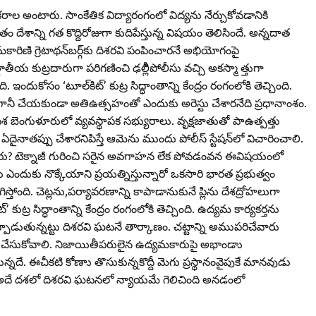
రాల‌ అంటారు. సాంకేతిక విద్యారంగంలో విద్యను నేర్చుకోవడానికి
తం దేశాన్ని గత కొద్దిరోజుగా కుదిపేస్తున్న విషయం తెలిసిందే. అన్నదాత
రిణి గ్రెటాథన్‌బర్గ్‌కు దిశరవి పంపించారనే అభియోగంపై
తీయ కుట్రదారుగా పరిగణించి ఢల్లీిపోలీసు వచ్చి అకస్మా త్తుగా
 ఇందుకోసం ‘టూల్‌కిట్‌’ కుట్ర సిద్ధాంతాన్ని కేంద్రం రంగంలోకి తెచ్చింది.
ానీ చేయకుండా అతిఉత్సహంతో ఎందుకు అరెస్టు చేశారనేది ప్రధానాంశం.
కు దిశ బెంగుళూరులో వ్యవస్థాపక సభ్యురాలు. వృక్షజాతుతో పాఉత్పత్తు
 ఏదైనాతప్పు చేశారనిపిస్తే ఆమెను ముందు పోలీస్‌ స్టేషన్‌లో విచారించాలి.
కెళ్లారు? టెక్నాజీ గురించి సరైన అవగాహన లేక పోవడంవన ఈవిషయంలో
ను ఎందుకు నొక్కేయాని ప్రయత్నిస్తున్నారో ఒకసారి భారత ప్రభుత్వం
ోంది. చెట్లను,పర్యావరణాన్ని కాపాడానుకునే ప్లిను దేశద్రోహలుగా
 కుట్ర సిద్ధాంతాన్ని కేంద్రం రంగంలోకి తెచ్చింది. ఉద్యమ కార్యకర్తను
ప్పాడుతున్నట్టు దిశరవి ఘటనే తార్కాణం. చట్టాన్ని అముపరిచేవారు
నుచేసుకోవాలి. నిజాయితీపరులైన ఉద్యమకారుపై అభాండాు
నదే. ఈచీకటి కోణాు తొసుకున్నకొద్దీ మెగు ప్రస్థానంవైపుకే మానవుడు
ది.అదే దశలో దిశరవి ఘటనలో న్యాయమే గెలిచింది అనడంలో