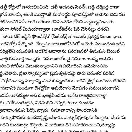
్లీి కోర్టులో ఊరటభించింది. ఢల్లీి అదనపు సెషన్స్‌ జడ్జి ధర్మేంద్ర రాణా
్తిగత బాండు, అంతే మొత్తానికి మరోఇద్దరి పూచీకత్తుతో ఆమెను విడుదల‌
వడానికి సహేతుక కారణాు కనిపించడం లేదని వ్యాఖ్యానించారు.
గా సోషల్‌ మీడియాద్వారా టూల్‌కిట్‌ను షేర్‌ చేసినట్టు దశరవి
యెటిక్‌ జస్టిస్‌ ఫౌండేషన్‌’ (పీజేఎఫ్‌)తో ఆమెకు ప్రత్యక్ష సంబం ధాలు
ారనికోర్టు పేర్కొంది. వేర్పాటువాద ఆలోచనతో ఆమెకు సంబంధంఉందని
ేరచరిత్రలేని యువతికి అరకొర ఆధారాను పరిగణనలో తీసుకుని బెయిల్‌
లేదని న్యాయమూర్తి అన్నారు. సమాజంలోబమైనమూలాలున్న ఆమెను
ల్‌కిట్‌ గురించి పోలీసు చెబుతున్నాదానిని ఉపయోగించి ఆమెహింసను
ష్టంచేశారు. ప్రజాస్వామ్యంలో ప్రభుత్వతీరుపై పౌరు నిరంతర పరిశీన
భేదించాన్న మార్గాన్ని ఎంచుకున్నందుకు వారిని జైల్లో ఉంచడం తగదని
త్రానదానికి మందుగా దేశద్రోహి అభియోగం మోపడం సమంజసంకాదని
ండడం,అసమ్మతి తెప డం,ఆక్షేపించడం అనేవి రాజ్యవిధానాల్లో
చారు. వివేకవంతులైన, విడమరిచి చెప్పగ పౌయి ఉండడం
్వివాదాంశమని పేర్కొ న్నారు. సమాచారాన్ని పొందడానికి
్కుపౌరుకు ఉందనిస్పష్టంచేశారు. వాట్సప్‌గ్రూపును ఏర్పాటు చేయడం,
ని కుండబద్దు కొట్టారు. విచారణకు దిశ సహకరించాల‌ని,దర్యాప్తు
ు..తమఅనుమతి లేకుండా దేశం విడిచి వెళ్లరాదని ఆదేశించింది.