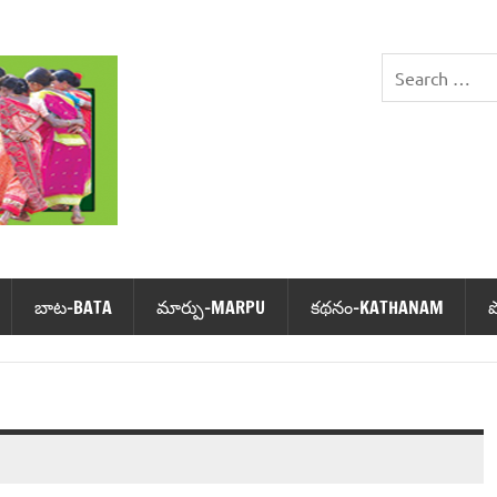
DHIMSA
బాట‌-BATA
మార్పు-MARPU
క‌థ‌నం-KATHANAM