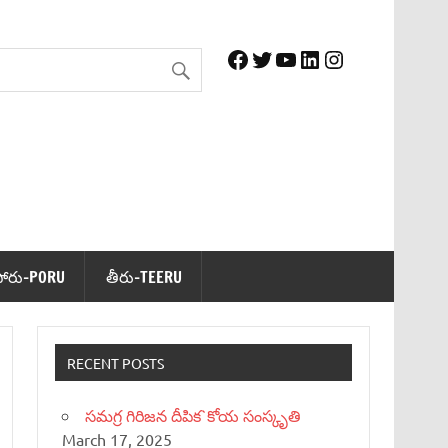
Facebook
Twitter
YouTube
LinkedIn
Instagram
పోరు-PORU
తీరు-TEERU
RECENT POSTS
సమగ్ర గిరిజన దీపిక`కోయ సంస్కృతి
March 17, 2025