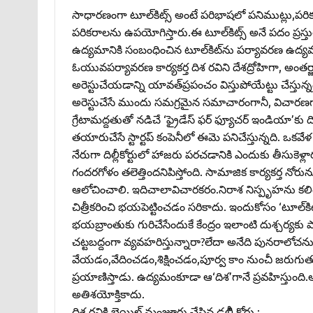
సాధారణంగా టూల్‌కిట్స్‌ అంటే పరిభాషలో పనిముట్లు,పరిక
పరికరాల‌ను ఉపయోగిస్తారు.ఈ టూల్‌కిట్స్‌ అనే పదం ప్రస్తు
ఉద్యమానికి సంబంధించిన టూల్‌కిట్‌ను పర్యావరణ ఉద్యమకా
ఓయువపర్యావరణ కార్యకర్త దిశ రవిని దేశద్రోహిగా, అంతర్జా
అరెస్టుచేయడాన్ని యావత్‌ప్రపంచం విస్తుపోయేట్టు చేస్తున్నది.
అరెస్టుచేసే ముందు సమగ్రమైన సమాచారంగానీ, విచారణగ
గ్రేటామద్దతుతో నడిచే ‘ఫ్రైడేస్‌ ఫర్‌ ఫ్యూచర్‌ ఇండియా’
తయారుచేసే స్టార్టప్‌ కంపెనీలో ఈమె పనిచేస్తున్నది. ఒకవేళ
నేరుగా దిల్లీకోర్టులో హాజరు పరచడానికి ఎందుకు తీసు
గందరగోళం తలెత్తిందనిపిస్తోంది. సామాజిక కార్యకర్త నోరు
ఆలోచించాలి. ఇదిచాలావిచారకరం.నిరాశ నిస్పృహను కలిగిస్త
చిత్రీకరించి భయపెట్టించడం సరికాదు. ఇందుకోసం ‘టూల్‌కిట్‌’
భయబ్రాంతుకు గురిచేసేందుకే కేంద్రం ఇలాంటి దుశ్చర్యకు 
చట్టబద్దంగా వ్యవహరిస్తున్నారా?లేదా అనేది పునరాలోచ
వేయడం,వేదించడం,శిక్షించడం,పూర్వ కాం నుంచీ జరుగుతున్
ప్రయాణిస్తాడు. ఉద్యమంకూడా ఆ‘దిశ’గానే ప్రవహిస్తుం
అతిశయోక్తికాదు.
దిశ రవికి బెయిల్‌ మంజూరు చేసిన ఢల్లీి కోర్టు :