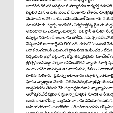
టూల్‌కిట్‌ కేసులో అరెస్టయిన పర్యావరణ కార్యకర్త దిశరవికి ఢల
ఫిబ్రవరి 23న ఆమెకు బెయిల్‌ మంజూరు చేశారు. రూ.క్షవ్యక
చేయాల‌ని ఆదేశించారు. ఆమెకుబెయిల్‌ మంజూరు చేయకపో
నూతనసాగు చట్టాపై ఆందోళను నిర్వహిస్తోన్న రైతుకు మద్దతు
అభియోగాలు ఎదుర్కొంటున్నారు. ఖలిస్థాన్‌ అనుకూ సంస్థ ‘పో
ఉన్నట్టు నిరూపించే ఆధారాను పోలీసు సమర్పించలేకపోయ
చెప్పడానికీ ఆధారాల్లేవని తెలిపింది. గతంలోఎటువంటి న
నిరాక రించడానికి ఎటువంటి ప్రాతిపదిక కనిపించడం 
నిర్బంధించి జైల్లో పెట్టడాన్ని కోర్టు తప్పుపట్టింది. టూ
ప్రోత్సహించినట్టు ఎక్కడా కనిపించలేదని న్యాయమూర్తి స్ప
ఉంటుందనేది నానిశ్చిత అభిప్రాయమని, కేవలం విధానాతో వి
హితవు పలికారు. ప్రభుత్వ అహంకారం దెబ్బతిన్నంతమా
ఘాటు వ్యాఖ్యలు చేశారు. విభేదించడం,భిన్నాభిప్రాయంఉ
వాస్తవికతను తెలియచేసే చట్టబద్ధసాధనాని వ్యాఖ్యానిం
ఆరోగ్యకర,దేదీప్యమాన ప్రజాస్వామ్యానికి సూచిక అనేదినిర
అందుబాటులోఉన్న ఉత్తమసాధానాను వినియోగించుకునే హక
అపాయకరంకాని టూల్‌కిట్‌కు ఎడిటర్‌గాఉండడం తప్పేమీకాద
అధికారులు పిలిచినప్పుడు హాజరు కావాని సూచించిన కోర్ట