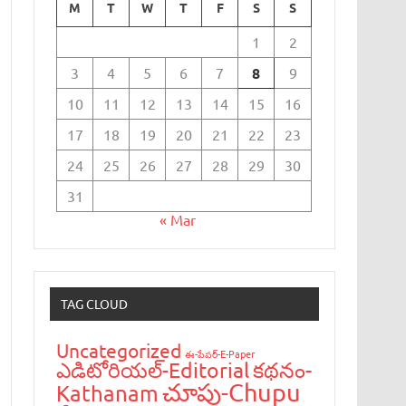
M
T
W
T
F
S
S
1
2
3
4
5
6
7
8
9
10
11
12
13
14
15
16
17
18
19
20
21
22
23
24
25
26
27
28
29
30
31
« Mar
TAG CLOUD
Uncategorized
ఈ-పేప‌ర్-E-Paper
ఎడిటోరియ‌ల్-Editorial
క‌థ‌నం-
చూపు-Chupu
Kathanam