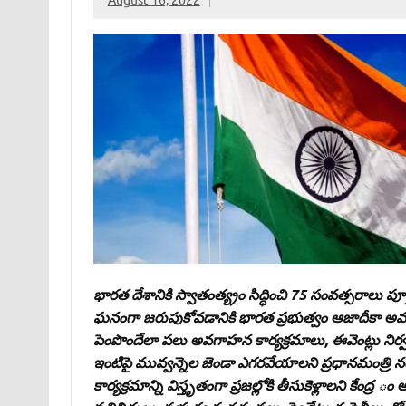
భారత దేశానికి స్వాతంత్య్రం సిద్ధించి 75 సంవత్సరాలు ప
ఘనంగా జరుపుకోవడానికి భారత ప్రభుత్వం ఆజాదీకా అమృత్‌ మ
పెంపొందేలా పలు అవగాహన కార్యక్రమాలు, ఈవెంట్లు నిర్
ఇంటిపై మువ్వన్నెల జెండా ఎగరవేయాలని ప్రధానమంత్రి నర
కార్యక్రమాన్ని విస్తృతంగా ప్రజల్లోకి తీసుకెళ్లాలని కేంద్ర