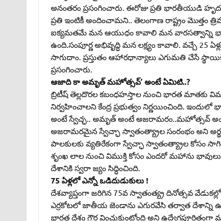
అనంతరం ప్రసంగించారు. ఈరోజు ప్రతి భారతీయుడి హృద
ప్రతి ఇంటికీ అందించామని.. తెలంగాణ రాష్ట్రం మొత్తం త్రి
ఐక్యమతమే మన ఆయుధం కావాలి మన వారసత్వాన్ని భావి
ఉంది.సంపూర్ణ అభివృద్ధి మన లక్ష్యం కావాలి. వచ్చే 25 ఏళ్
సాగుదాం. ప్రస్తుతం ఆహారధాన్యాలు ఎగుమతి చేసే స్థాయికి
ప్రసంగించారు.
ఆజాది కా అమృత్‌ మహోత్సవ్‌’ అంటే ఏమిటి..?
బ్రిటీష్‌ తెల్లదొరల కబంధహస్తాల నుంచి భారత మాతకు విమ
నిర్వహించాలని కేంద్ర ప్రభుత్వం నిర్ణయించింది. ఇందుల
అంటే స్వేచ్ఛ.. అమృత్‌ అంటే అజరామరం..మహోత్సవ్‌ అం
అజరామరమైన స్వేచ్ఛా స్వాతంత్య్రాల సంరంభం అని అర్థం.
పాలకులకు వ్యతిరేకంగా స్వేచ్ఛా స్వాతంత్య్రాల కోసం 
శృంఖ లాల నుంచి విముక్తి కోసం ఎందరో మహాను భావుల
దేశానికి స్వరా జ్యం సిద్ధించింది.
75 ఏళ్లలో ఎన్నో ఒడిదుడుకులు !
దేశవ్యాప్తంగా జరిగిన 75వ స్వాతంత్య్ర దినోత్సవ వేడుకల్
ఎర్రకోటలో జాతీయ జెండాను ఎగురవేసి తర్వాత దేశాన్ని ఉద్
భారత దేశం గౌర వించుకుంటోంది అని ఉద్వేగపూరితంగా మ