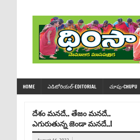
Skip
to
content
Dhimsa Telugu Monthly Magazine
HOME
ఎడిటోరియ‌ల్-EDITORIAL
చూపు-CHUPU
దేశం మనదే.. తేజం మనదే..
ఎగురుతున్న జెండా మనదే..!
August 16, 2022