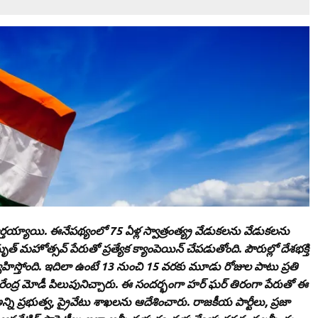
ూర్తయ్యాయి. ఈనేపథ్యంలో 75 ఏళ్ల స్వాత్రంత్య్ర వేడుకలను వేడుకలను
హోత్సవ్‌ పేరుతో ప్రత్యేక క్యాంపెయిన్‌ చేపడుతోంది. పౌరుల్లో దేశభక్తి
వహిస్తోంది. ఇదిలా ఉంటే 13 నుంచి 15 వరకు మూడు రోజుల పాటు ప్రతి
ేంద్ర మోడీ పిలుపునిచ్చారు. ఈ సందర్భంగా హర్‌ ఘర్‌ తిరంగా పేరుతో ఈ
 ం అన్ని ప్రభుత్వ, ప్రైవేటు శాఖలను ఆదేశించారు. రాజకీయ పార్టీలు, ప్రజా