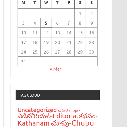
M
T
W
T
F
S
S
1
2
3
4
5
6
7
8
9
10
11
12
13
14
15
16
17
18
19
20
21
22
23
24
25
26
27
28
29
30
31
« Mar
TAG CLOUD
Uncategorized
ఈ-పేప‌ర్-E-Paper
ఎడిటోరియ‌ల్-Editorial
క‌థ‌నం-
చూపు-Chupu
Kathanam