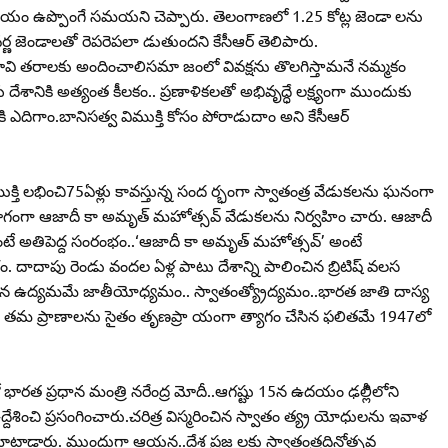
యం ఉప్పొంగే సమయని చెప్పారు. తెలంగాణలో 1.25 కోట్ల జెండా లను
వర్ణ జెండాలతో రెపరెపలా డుతుందని కేసీఆర్‌ తెలిపారు.
 తరాలకు అందించాలిసమా జంలో వివక్షను తొలగిస్తామనే నమ్మకం
లు దేశానికి అత్యంత కీలకం.. ప్రణాళికలతో అభివృద్ధే లక్ష్యంగా ముందుకు
 ఎదిగాం.బానిసత్వ విముక్తి కోసం పోరాడుదాం అని కేసీఆర్‌
ుక్తి లభించి75ఏళ్లు కావస్తున్న సంద ర్భంగా స్వాతంత్ర వేడుకలను ఘనంగా
ో భాగంగా ఆజాదీ కా అమృత్‌ మహోత్సవ్‌ వేడుకలను నిర్వహిం చారు. ఆజాదీ
టే అతిపెద్ద సంరంభం..‘ఆజాదీ కా అమృత్‌ మహోత్సవ్‌’ అంటే
 దాదాపు రెండు వందల ఏళ్ల పాటు దేశాన్ని పాలించిన బ్రిటిష్‌ వలస
సాగిన ఉద్యమమే జాతీయోధ్యమం.. స్వాతంత్య్రోద్యమం..భారత జాతి దాస్య
ు తమ ప్రాణాలను సైతం తృణప్రా యంగా త్యాగం చేసిన ఫలితమే 1947లో
లో భారత ప్రధాన మంత్రి నరేంద్ర మోదీ..ఆగష్టు 15న ఉదయం ఢల్లీిలోని
దేశించి ప్రసంగించారు.చరిత్ర విస్మరించిన స్వాతం త్య్ర యోధులను ఇవాళ
ాట్లాడారు. ముందుగా ఆయన..దేశ ప్రజ లకు స్వాతంత్రదినోత్సవ