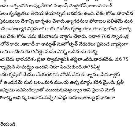
లను అర్పించిన బాపు,నేతాజీ సుభాష్‌ చంద్రబోస్‌,బాబాసాహెబ్‌
 పౌరులం కృతజ్ఞతలు తెలియజేయాల్సిన అవసరం ఉంది. దేశం కోసం పోరాడిన
ప్రముఖులు దేశాన్ని జాగృతం చేశారు.త్యాగధనుల పోరాటల ఫలితమే మన
ిన మన అసంఖ్యాక విప్లవకారు లకు ఈదేశం కృతజ్ఞతలు తెలుపుతోంది. మాతృ
నలు దేశం కోసం తమ జీవితాలను త్యాగం చేశారు. ఇవాళ 76వ స్వాతంత్ర
 దేశంలోనే కాదు..ఆజాదీ కా అమృత్‌ మహోత్సవ్‌ వేడుకలు ప్రపంచ వ్యాప్తంగా
ిని దాటింది.ఈ75ఏళ్లు మనం ఎన్నో ఒడిదుడు కుల్ని
 లేదు.భారతదేశం ప్రజా స్వామ్యానికి తల్లిలాంటిది.భారతదేశం తన 75
ూల్యమైన సామర్థ్యం ఉందని నిరూ పించుకుంది.ఈ75ఏళ్ల
దరి కృషితో మేము చేయగలిగిన చోటికి చేరు కున్నాము.పేదవాళ్లకు
ంతో ఉండడమే మన బలం.మన ముందు ఉన్న మార్గం కఠిన మైంది. ప్రతీ
 ఇప్పుడు నవసంకల్పంతో ముందుకువెళ్తున్నాం అని ప్రధాని మోదీ
తాకాన్ని ఆవి ష్కరించారు.వచ్చే25ఏళ్లు ఐదుఅంశాలపై ప్రధానంగా
ారేయండి