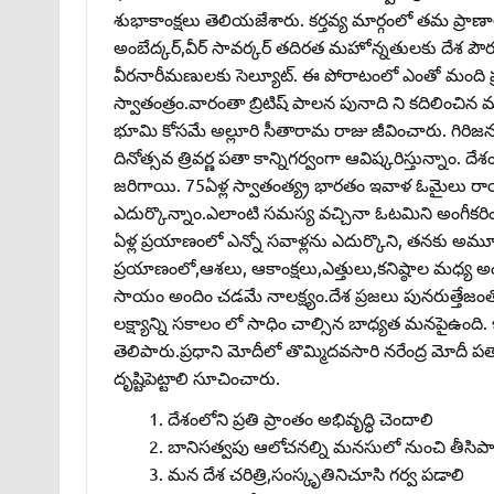
శుభాకాంక్షలు తెలియజేశారు. కర్తవ్య మార్గంలో తమ ప్రాణా
అంబేద్కర్‌,వీర్‌ సావర్కర్‌ తదిరత మహోన్నతులకు దేశ
వీరనారీమణులకు సెల్యూట్‌. ఈ పోరాటంలో ఎంతో మంది 
స్వాతంత్రం.వారంతా బ్రిటిష్‌ పాలన పునాది ని కదిలించ
భూమి కోసమే అల్లూరి సీతారామ రాజు జీవించారు. గిరిజ
దినోత్సవ త్రివర్ణ పతా కాన్నిగర్వంగా ఆవిష్కరిస్తున్నాం.
జరిగాయి. 75ఏళ్ల స్వాతంత్య్ర భారతం ఇవాళ ఓమైలు రాయ
ఎదుర్కొన్నాం.ఎలాంటి సమస్య వచ్చినా ఓటమిని అంగీకరించ
ఏళ్ల ప్రయాణంలో ఎన్నో సవాళ్లను ఎదుర్కొని, తనకు అమ
ప్రయాణంలో,ఆశలు, ఆకాంక్షలు,ఎత్తులు,కనిష్ఠాల మధ్య అం
సాయం అందిం చడమే నాలక్ష్యం.దేశ ప్రజలు పునరుత్తేజ
లక్ష్యాన్ని సకాలం లో సాధిం చాల్సిన బాధ్యత మనపైఉంది.
తెలిపారు.ప్రధాని మోదీలో తొమ్మిదవసారి నరేంద్ర మోదీ ప
దృష్టిపెట్టాలి సూచించారు.
దేశంలోని ప్రతి ప్రాంతం అభివృద్ధి చెందాలి
బానిసత్వపు ఆలోచనల్ని మనసులో నుంచి తీసిప
మన దేశ చరిత్రి,సంస్కృతినిచూసి గర్వ పడాలి