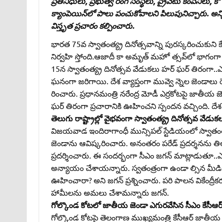
ప్రతినిధులు, ప్రభుత్వ రంగ సంస్థలు, ప్రైవేటు కంపెనీలు, క
క్యాంపెయిన్‌లో పాలు పంచుకోవాలని పిలుపునిచ్చారు. అన్ని 
విస్తృత ప్రచారం కల్పించారు.
భారత 75వ స్వాతంత్య్ర దినోత్సవాన్ని పురస్కరించుకుని
నిర్వహి స్తోంది.ఆజాదీ కా అమృత్‌ మహో త్సవ్‌లో భాగంగా ఏ
15న స్వాతంత్య్ర దినోత్సవ వేడుకలు హర్‌ ఘర్‌ తిరంగా.
ఘనంగా జరిగాయి. దేశ వ్యాప్తంగా మువ్వె న్నెల జెండ
రించారు. ప్రధానమంత్రి నరేంద్ర మోడీ ఎర్రకోటపై జాతీయ జెం
ఘర్‌ తిరంగా ప్రచారానికి ఊహించని స్పందన వచ్చింది. దేశ
తెలుగు రాష్ట్రాల్లో వైభవంగా స్వాతంత్య్ర దినోత్సవ వేడుక
విజయవాడ ఇందిరాగాంధీ మున్సిపల్‌ స్టేడియంలో స్వాతంత
జెండాను ఆవిష్కరించారు. అనంతరం పరేడ్‌ ప్రదర్శనను 
ప్రదర్శించారు. ఈ సందర్భంగా సీఎం జగన్‌ మాట్లాడుతూ..
అన్యాయం చేశాయన్నారు. స్వతంత్రంగా ఉండా ల్సిన మీడి
ఊహించారా? అని జగన్‌ ప్రశ్నించారు. పరి పాలన వికేంద్
హామీలను అమలు చేశామన్నారు జగన్‌.
గోల్కొండ కోటలో జాతీయ జెండా ఎగురవేసిన సీఎం కేసీఆర్
గోల్కొండ కోటపై తెలంగాణ ముఖ్యమంత్రి కేసీఆర్‌ జాతీయ