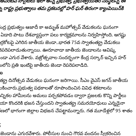
ో ఆపరేటివ్‌ సొసైటీలు ఇలా అన్నీ ప్రభుత్వ, ప్రభుత్వేయతర సంస్థలన్నీ ఈ
రాష్ట్ర ప్రభుత్వాలు తమ ప్రకటనల్లో హర్‌ ఘర్‌ తిరంగా క్యాంపెయిన్‌కి
 కేంద్ర ప్రభుత్వం ఆజాదీ కా అమృత్‌ మహోత్సవ్‌ వేడుకలను ఘనంగా
డాది పాటు దేశవ్యాప్తంగా పలు కార్యక్రమాలను నిర్వహిస్తోంది. ఆగష్టు
.ఎర్రకోటపై ఎగిరిన జాతీయ జెండా..భారత 75వ స్వాతంత్య్ర వేడుకలు
ాలు రెపరెపలాడుతున్నాయి. ఊరూవాడా జాతీయ జెండాలను ఆవిష్క
డా ఎగుర వేశారు. వజ్రోత్సవాల సందర్భంగా కేంద్ర సర్కార్‌ ఇచ్చిన హర్‌
ంలోని ప్రతి ఇంటిపై జాతీయ జెండా రెపరెపలాడిది.
లు
్య్ర దినోత్సవ వేడుకలు ఘనంగా జరిగాయి. సీఎం వైఎస్‌ జగన్‌ జాతీయ
తిలకించారు.ప్రభుత్వ పథకాలతో రూపొందించిన వివిధ శకటాలను
ఎన్నికల హామీలను అమలు పర్చకపోవడం ద్వారా ప్రజలకు కొన్ని పార్టీలు
యా కొందరికి భజన చేస్తుందని స్వాతంత్య్ర సమరయోధులు ఎన్నడైనా
రీకరణలో భాగంగా జిల్లాల విభజన చేపట్టామన్నారు. గత మూడేళ్లలో 95 శాతం
‌
 జెండాను ఎగురవేశారు. పోలీసుల నుంచి గౌరవ వందనం స్వీకరించిన