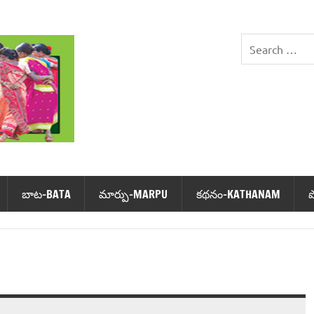
DHIMSA
బాట‌-BATA
మార్పు-MARPU
క‌థ‌నం-KATHANAM