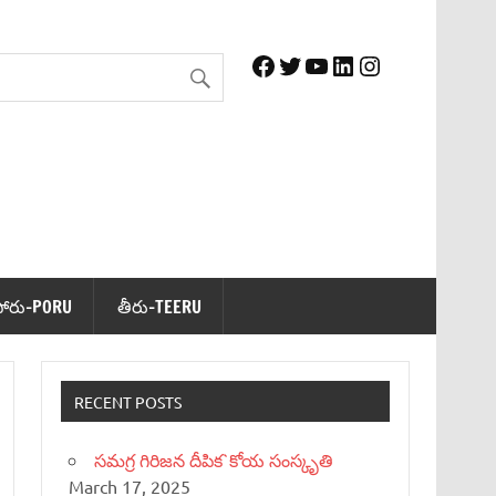
Facebook
Twitter
YouTube
LinkedIn
Instagram
పోరు-PORU
తీరు-TEERU
RECENT POSTS
సమగ్ర గిరిజన దీపిక`కోయ సంస్కృతి
March 17, 2025