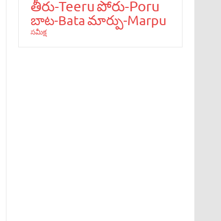
పోరు-Poru
తీరు-Teeru
మార్పు-Marpu
బాట‌-Bata
స‌మీక్ష‌