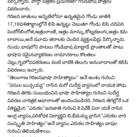
పేర్కొన్నారు. వార్తా పత్రికల ప్రచురణలో గోండిభాష పాత్రను
వివరించారు.
గిరిజన జాతులు అన్నిటిలోనూ ఉన్నతమైన గోండు జాతికి
17,18వశతాబ్ధాంల్లోనే లిపి ఉన్నట్టు చెబుతూ గోండు లిపి చదివిన
పెందోర్‌లింగోజి,ఆత్రంరాంజీ, ఆత్రం మాన్కు,కోట్నకజంగు,ఆత్రం కమ
లాబాయి,అనే మూడు తరాలకు చెందిన వ్యక్తులపేర్లు పేర్కొన్నారు.
గుండు భాషలోని పాటలు గోండిభాష మాట్లాడే ప్రాంతాలతో పాటు
భాషాప రమైనవ్యాకరణం నామాచకాలు కొలతలు
చెట్లు,గృహోపపకరణలు వంటి వాటికి తెలుగు అనువాదాలతో కలిపి
వివరణలు ఇచ్చారు.
‘‘తెలంగాణ గిరిజనభాషా సాహిత్యాలు’’ అనే అంశం గురించి
‘‘పసుల బుచ్చయ్య’’ రాసిన మరో సుదీర్ఘ వ్యాసంలో నాయక పోడు
గిరిజన తెగకు సంబంధించిన భాషా సాహిత్యాల గురించి సుదీర్ఘ
వివరణ చారిత్రక ఆధారాలతో అందించబడిరది. గిరిజన తెగల్లోనే ఒక
విశిష్టమైన ‘‘ఎరుకల’’జనజాతి గురించి కె.వివేక్‌ వినా యక్‌ రాసిన
ఆంగ్ల వ్యాసం,పరిశోధక విద్యార్థిని బి.భీమమ్మ వ్రాసిన‘‘ఎరుకల వారి
సంస్కృతి సాహిత్యం’’అనే వ్యాసం ఎరుకల సాహిత్యం భాషల
గురించి తెలియజేశాయి.