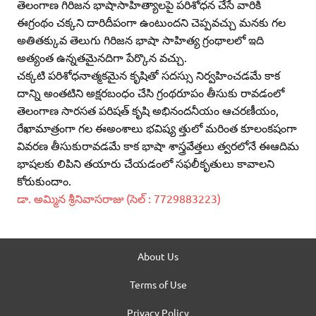
తెలంగాణ గిరిజన భాషాసాహిత్యాలపై పరిశోధన చేసే వారికి
ఈగ్రంథం చక్కని దారిదీపంగా ఉంటుందని చెప్పవచ్చు మనకు గల
అతితక్కువ తెలుగు గిరిజన భాషా సాహిత్య గ్రంథాలలో ఇది
అత్యంత ఉన్నతమైనదిగా పేర్కొన వచ్చు.
చక్కటి పరిశోధనాత్మకమైన కృషితో సదస్సు నిర్వహించడమే కాక
దాన్ని అంతటిని అక్షరబంధం చేసి గ్రంథరూపం తీసుకు రావడంలో
తెలంగాణ సారసత పరిషత్‌ కృషి అభినందనీయం ఆచరణీయం,
రేఖామాత్రంగా గల ఈఅంశాలు భవిష్య త్తులో మరింత కూలంకషంగా
వివరణ తీసుకురావడమే కాక భాషా శాస్త్రవేత్తలు త్వరలోనే ఈఆదిమ
భాషలకు లిపిని తయారు చేయడంలో సఫలీకృతులు కావాలని
కోరుకుందాం.
డా. అమ్మిన శ్రీనివాసరాజు (సెల్‌ : 7729883223)
About Us
Terms of Use
Privacy Policy