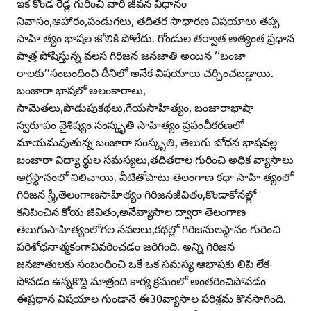
ఇక కొండ రెడ్ల గురించి వారి జీవన విధానం
నివాసం,ఆహారం,పండుగలు, తదితర సాధారణ విషయాలు తప్ప
సాహి త్యం భాషల జోలికి పోలేదు. గోండుల తర్వాత అత్యంత ప్రధాన
పాత్ర పోషిస్తున్న వలస గిరిజన జనజాతి అయిన ‘‘బంజా
రాలకు’’సంబంధించి దీనిలో అనేక విషయాలు చర్చించబడ్డాయి.
బంజారా భాషలో అలంకారాలు,
సామెతలు,పొడుపుకథలు,గేయసాహిత్యం, బంజారాభాషా
స్వరూపం వైశిష్యం సంస్కృతి సాహిత్యం ప్రపంచీకరణలో
మాయమవుతున్న బంజారా సంస్కృతి, తెలుగు బోధన భాషవల్ల
బంజారా విద్యా ర్థుల సమస్యలు,తదితరాల గురించి అధిక వ్యాసాలు
అగ్రస్థానంలో నిలిచాయి. వీటితోపాటు తెలంగాణ కథా సాహి త్యంలో
గిరిజన స్త్రీ,తెలంగాణసాహిత్యం గిరిజనజీవితం,కొండాకోనల్లో
కనిపించిన కోయ జీవితం,అనేవ్యాసాల ద్వారా తెలంగాణ
తెలుగుసాహిత్యంలోగల నవలలు,కథల్లో గిరిజనులస్థానం గురించి
పరిశోధనాత్మకంగావివరించడం జరిగింది. అన్ని గిరిజన
జనజాతులకు సంబంధించి ఒకే ఒక సమస్య ఆభాషకు లిపి లేక
పోవడం ఉన్నకొద్ది మాత్రంది కార్య క్రమంలో అంతరించిపోవడం
ఈప్రధాన విషయాల గుండానే ఈ30వ్యాసాల పరిశ్రమ కొనసాగింది.