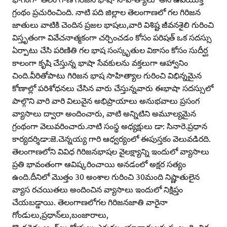
గ్రంథం ప్రచురించింది. నాటి పది జిల్లాల తెలంగాణలో గల గిరిజన
జాతులు వాటికి చెందిన ప్రజల భాషలు,వారి విశిష్ట జీవనశైలి గురించి
విస్తృతంగా వివేచనాత్మకంగా చర్చించడం కోసం పరిషత్‌ ఒక సదస్సు
ఏర్పాటు చేసి పరిణితి గల భాష సంస్కృతుల వికాసం కోసం సుదీర్ఘ
కాలంగా కృషి చేస్తున్న భాషా సేవకులను వక్తలుగా ఆహ్వానిం
చింది.వీరితోపాటు గిరిజన భాష సాహిత్యాల గురించి విభిన్నమైన
కోణాల్లో పరిశోధనలు చేసిన వారు చేస్తున్నవారు ఈభాషా సదస్సులో
పాల్గొని వారి వారి విలువైన అభిప్రాయాలు అనుభవాలు ప్రసంగ
వ్యాసాలు ద్వారా అందించారు, వాటి అన్నిటిని అమూల్యమైన
గ్రంథంగా వెలువరించారు.నాటి సంస్థ అధ్యక్షులు డా: సినారె.ప్రధాన
కార్యదర్శిడా:జె.చెన్నయ్య గారి ఆధ్వర్యంలో ఈపుస్తకం వెలువడిరది.
తెలంగాణలోని వివిధ గిరిజనభాషల వైలక్ష్యాన్ని ఇందులో వ్యాసాలు
ప్రతి భావంతంగా ఆవిష్కరించాయి అనడంలో అక్షర సత్యం
ఉంది.దీనిలో మొత్తం 30 అంశాల గురించి 30మంది నిష్ణాతులైన
వ్యాస రచయితలు అందించిన వ్యాసాలు ఇందులో నిక్షిప్తం
చేయబడ్డాయి. తెలంగాణలోగల గిరిజనజాతి వారైనా
గోండులు,ప్రధాన్‌లు,బంజారాలు,