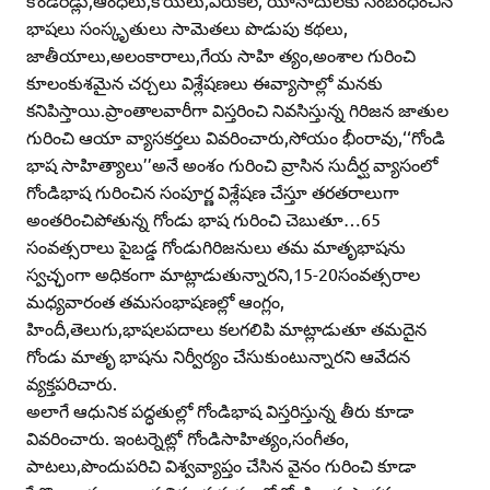
కొండరెడ్లు,ఆంధ్‌లు,కోయలు,ఎరుకల, యానాదులకు సంబంధించిన
భాషలు సంస్కృతులు సామెతలు పొడుపు కథలు,
జాతీయాలు,అలంకారాలు,గేయ సాహి త్యం,అంశాల గురించి
కూలంకుశమైన చర్చలు విశ్లేషణలు ఈవ్యాసాల్లో మనకు
కనిపిస్తాయి.ప్రాంతాలవారీగా విస్తరించి నివసిస్తున్న గిరిజన జాతుల
గురించి ఆయా వ్యాసకర్తలు వివరించారు,సోయం భీంరావు,‘‘గోండి
భాష సాహిత్యాలు’’అనే అంశం గురించి వ్రాసిన సుదీర్ఘ వ్యాసంలో
గోండిభాష గురించిన సంపూర్ణ విశ్లేషణ చేస్తూ తరతరాలుగా
అంతరించిపోతున్న గోండు భాష గురించి చెబుతూ…65
సంవత్సరాలు పైబడ్డ గోండుగిరిజనులు తమ మాతృభాషను
స్వచ్ఛంగా అధికంగా మాట్లాడుతున్నారని,15-20సంవత్సరాల
మధ్యవారంత తమసంభాషణల్లో ఆంగ్లం,
హిందీ,తెలుగు,భాషలపదాలు కలగలిపి మాట్లాడుతూ తమదైన
గోండు మాతృ భాషను నిర్వీర్యం చేసుకుంటున్నారని ఆవేదన
వ్యక్తపరిచారు.
అలాగే ఆధునిక పద్ధతుల్లో గోండిభాష విస్తరిస్తున్న తీరు కూడా
వివరించారు. ఇంటర్నెట్లో గోండిసాహిత్యం,సంగీతం,
పాటలు,పొందుపరిచి విశ్వవ్యాప్తం చేసిన వైనం గురించి కూడా