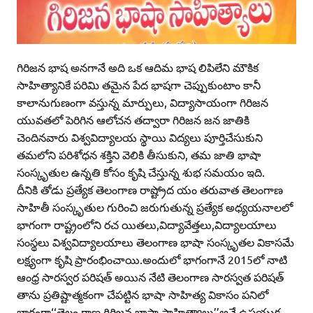
గిరిజన భాష అనగానే అది ఒక ఆదిమ భాష లిపిలేని మౌకిక
సాహిత్యానికే పరిమి తమైన పేద భాషగా చెప్పుకుంటాం కానీ
కాలానుగుణంగా వస్తున్న మార్పులు, విద్యాసాయంగా గిరిజన
యువతలో పెరిగిన ఆలోచన తద్వారా గిరిజన జన జాతికి
చెందినవారు విశ్వవిద్యాలయ స్థాయి విద్యలు పూర్తిచేసుకుని
తమలోని పరిశోధన శక్తిని వెలికి తీసుకుని, తమ జాతి భాషా
సంస్కృతుల ఉన్నతి కోసం కృషి చేస్తున్న శుభ సమయం ఇది.
దీనికి తోడు ప్రత్యేక తెలంగాణ రాష్ట్రోద యం తరువాత తెలంగాణ
సాహితీ సంస్కృతుల గురించి జరుగుతున్న ప్రత్యేక అధ్యయనాలలో
భాగంగా రాష్ట్రంలోని రచ యితలు,విద్యావేత్తలు,విద్యాలయాలు
సంస్థలు విశ్వవిద్యాలయాలు తెలంగాణ భాషా సంస్కృతల వికాసమే
లక్ష్యంగా కృషి ప్రారంభించాయి.అందులో భాగంగానే 2015లో నాటి
ఆంధ్ర సారస్వర పరిషత్‌ అయిన నేటి తెలంగాణ సారస్వత పరిషత్‌
తాను ప్రతిష్టాత్మకంగా చేపట్టిన భాషా సాహిత్య వికాసం పనిలో
భాగంగా‘‘తెలం గాణ గిరిజన భాషా సాహిత్యాలు’’అనే ఉపయుక్త