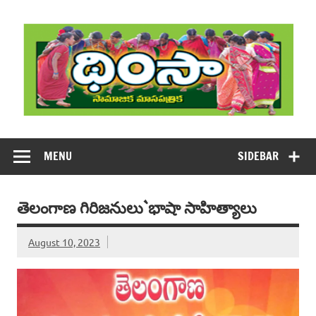
Skip
to
content
DHIMSA
Dhimsa Telugu Monthly Magazine
MENU
SIDEBAR
తెలంగాణ గిరిజనులు`భాషా సాహిత్యాలు
August 10, 2023