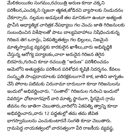
మేలికలయికల సంగమం,రచయిత్రి అరుణ కూడా చక్కని
పరిశీలన,ఎంచక్కని సృజనా త్మకత,జోడిరచి వ్యాసాలకు నిండుదనం
చేకూర్చారు. నల్లమల అడవులకే తల మానికంగా ఉంటూ అత్యంత
ప్రాచీన ఆధ్యాత్మిక చారిత్రక నేపథ్యాలు గల చెంచు జాతి గిరిజనులకు
సంబంధించిన విశేషాలతో పాటు బాల్యవివాహాలు నిషేధించుకున్న
గిరిజన తెగ ఒరాన్లు, ఏకపత్నితత్వం గల భిల్లులు, నిజమైన
మాతృస్వామ్య వ్యవస్థకు కారకులైన ఖాశీలు,వారు అభివృద్ధికి
చేస్తున్న ఆరోగ్య పర్యాటకం,చాలా అరుదైన గిరిజన తెగైన
బిరహరు,గురించి కూడా రచయిత్రి ‘‘అరుణ’’ పరిశీలించడం
ఆమెలోని అత్యుత్తమ పరిశీలన పరిశోధన కృషికి నిదర్శనం. కేవలం
సంస్కృతి సాంప్రదాయాలకు పరిరక్షకులుగానే కాక, జాతిని జాగృతం
చేసే పోరాట పటిమకు చిరునామా దారులుగా కూడా గిరిజనులను
ఇందులో అభివర్ణించారు. ‘‘సంతాల్‌’’ గిరిజనుల గురించి ఇందులో
వివరిస్తూ ఛోటానాగపూర్‌ వారి మాతృ స్థానంగా, స్థిరమైన గ్రామ
జీవనం గల జాతిగా చెబుతారు,వారిలోని ఏకపత్ని త్వాన్ని కూడా
అభివర్ణించారు,వారు 12 పద్ధతుల్లో తమ తమ జీవిత
భాగస్వాములను ఎంచుకుంటారనే సంగతి కూడా చెబుతారు.
గ్రామపెద్ద నాయకత్వంలో వారసత్వంగా వీరి రాజకీయ వ్యవస్థ,