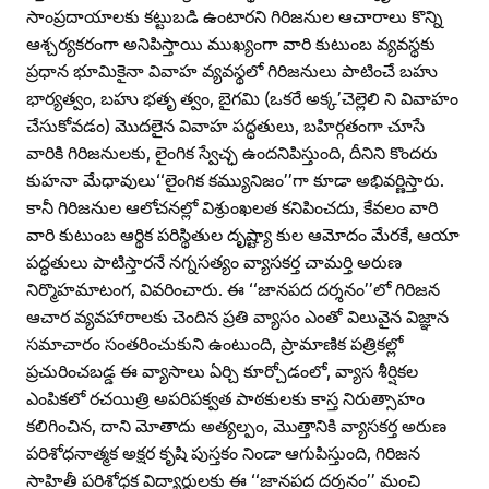
సాంప్రదాయాలకు కట్టుబడి ఉంటారని గిరిజనుల ఆచారాలు కొన్ని
ఆశ్చర్యకరంగా అనిపిస్తాయి ముఖ్యంగా వారి కుటుంబ వ్యవస్థకు
ప్రధాన భూమికైనా వివాహ వ్యవస్థలో గిరిజనులు పాటించే బహు
భార్యత్వం, బహు భతృ త్వం, బైగమి (ఒకరే అక్క’చెల్లెలి ని వివాహం
చేసుకోవడం) మొదలైన వివాహ పద్ధతులు, బహిర్గతంగా చూసే
వారికి గిరిజనులకు, లైంగిక స్వేచ్ఛ ఉందనిపిస్తుంది, దీనిని కొందరు
కుహనా మేధావులు‘‘లైంగిక కమ్యునిజం’’గా కూడా అభివర్ణిస్తారు.
కానీ గిరిజనుల ఆలోచనల్లో విశ్రుంఖలత కనిపించదు, కేవలం వారి
వారి కుటుంబ ఆర్థిక పరిస్థితుల దృష్ట్యా కుల ఆమోదం మేరకే, ఆయా
పద్ధతులు పాటిస్తారనే నగ్నసత్యం వ్యాసకర్త చామర్తి అరుణ
నిర్మొహమాటంగ, వివరించారు. ఈ ‘‘జానపద దర్శనం’’లో గిరిజన
ఆచార వ్యవహారాలకు చెందిన ప్రతి వ్యాసం ఎంతో విలువైన విజ్ఞాన
సమాచారం సంతరించుకుని ఉంటుంది, ప్రామాణిక పత్రికల్లో
ప్రచురించబడ్డ ఈ వ్యాసాలు ఏర్చి కూర్చోడంలో, వ్యాస శీర్షికల
ఎంపికలో రచయిత్రి అపరిపక్వత పాఠకులకు కాస్త నిరుత్సాహం
కలిగించిన, దాని మోతాదు అత్యల్పం, మొత్తానికి వ్యాసకర్త అరుణ
పరిశోధనాత్మక అక్షర కృషి పుస్తకం నిండా ఆగుపిస్తుంది, గిరిజన
సాహితీ పరిశోధక విద్యార్థులకు ఈ ‘‘జానపద దర్శనం’’ మంచి