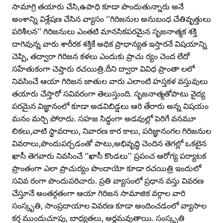
సామాగ్రి తయారు చేసి,ఉపాధి కూడా పొందుతున్నారు అనే
అంశాన్ని విశ్లేషణ చేసిన వ్యాసం ‘‘గిరిజనుల అనుబంధ చేతివృత్తులు
పరిశీలన’’ గిరిజనులు ఎంతటి మానసికపరమైన సృజనాత్మక శక్తి
దాగివున్న వారు శారీరక శక్తికే అధిక ప్రాధాన్యత ఇస్తారనే విషయాన్ని
చెప్పి, తద్వారా గిరిజన కళలు ఎందుకు ప్రాచు ర్యం చెంద లేదో
సహేతుకంగా చెప్తారు రచయిత్రి.దీని ద్వారా వివిధ ప్రాంతా లలో
నివసించే ఆయా గిరిజన జాతుల వారు ఎలాంటి హస్తకళ వస్తువులు
తయారు చేస్తారో సవివరంగా తెలుస్తుంది. సృజనాత్మతోపాటు వైద్య
పరమైన విజ్ఞానంలో కూడా అడవిబిడ్డలు ఆరి తేరారు అన్న విషయం
మనం మర్చి పోరాదు. సహజ సిద్ధంగా అడవుల్లో పెరిగే వనమూ
లికలు,వాటి స్థావరాలు, నివారణ కార కాలు, పరిజ్ఞానంగల గిరిజనుల
వివరాలు,పొందుపర్చడంతో పాటు,అభివృద్ధి చెందిన తెగల్లో ఒకటైన
ఖాసీ తెగవారు నివసించే ‘‘ఖాసీ కొండలు’’ ప్రపంచ ఆరోగ్య పర్యాటక
ప్రాంతంగా ఎలా ప్రాచుర్యం పొందాయో కూడా రచయిత్రి ఇందులో
సవివ రంగా పొందుపరిచారు. ప్రతి వ్యాసంలో ప్రధాన వస్తు వివరణ
చేస్తూనే అంతర్గతంగా ఆయా గిరిజన సామాజిక వర్గాల వారి
సంస్కృతి, సాంప్రదాయాల వివరణ కూడా అందించడంలో వ్యాసాల
కర్త ముందుచూపు, బాధ్యతలు, అర్థమవుతాయి. సంస్కృతి