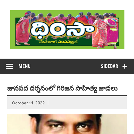
Skip
to
content
DHIMSA
Dhimsa Telugu Monthly Magazine
MENU
SIDEBAR
జానపద దర్శనంలో గిరిజన సాహిత్య జాడలు
October 11, 2022