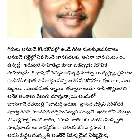
గిరులు అనబడే కొండకోనల్లో ఉండే గిరిజ నులకు,జనపదాలు
అనబడే పల్లెల్లో నివ సించే జానపదలకు, అవినా భావ సంబం ధం
ఉన్నట్టే , ఇరువురి సాహిత్యం కూడా ఒకప్పుడు మౌఖిక
సాహిత్యమే..!!,భాషల్లో వచ్చినఅభివృద్ధి మార్పు లు దృష్ట్యా, ప్రస్తుతం
రెండిటికీ లిఖిత సాహిత్యం వచ్చి అనేక పరిశోధనలు,గ్రంథాలు, వెలు
వడ్డాయి.. వెలువడుతున్నాయి. తద్వారా అయా సాహిత్యాలలోని
అనేక అంశాలు వెలుగు చూస్తున్నాయి అందులో
భాగంగానే,రచయిత్రి ‘‘చామర్తి అరుణ’’ వ్రాసిన చక్కని పరిశోధక
పూర్వ రచన ‘‘జానపద దర్శనం’’వ్యాస సంపుటి. ఇందులోని మొత్తం
24వ్యాసాల్లో అధిక శాతం, గిరిజన జాతులకు చెందిన సంస్కృతి
సాంప్రదాయాలు ఆసక్తికరంగా తెలియజేసే వ్యాసాలే,!!
అడవి బిడ్డల సంస్కృతి అంటేనే విభిన్నమైన,విశిష్టమైన,