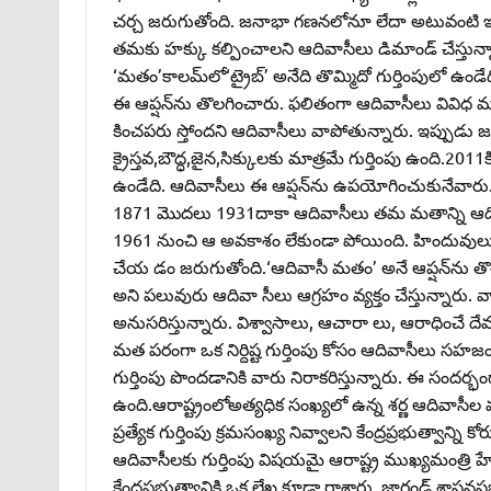
చర్చ జరుగుతోంది. జనాభా గణనలోనూ లేదా అటువంటి ఇ
తమకు హక్కు కల్పించాలని ఆదివాసీలు డిమాండ్‌ చేస్తున్
‘మతం’కాలమ్‌లో‘ట్రైబ్‌’ అనేది తొమ్మిదో గుర్తింపులో ఉం
ఈ ఆప్షన్‌ను తొలగించారు. ఫలితంగా ఆదివాసీలు వివిధ 
కించపరు స్తోందని ఆదివాసీలు వాపోతున్నారు. ఇప్పుడ
క్రైస్తవ,బౌద్ధ,జైన,సిక్కులకు మాత్రమే గుర్తింపు ఉంది.
ఉండేది. ఆదివాసీలు ఈ ఆప్షన్‌ను ఉపయోగించుకునేవా
1871 మొదలు 1931దాకా ఆదివాసీలు తమ మతాన్ని ఆది
1961 నుంచి ఆ అవకాశం లేకుండా పోయింది. హిందువుల
చేయ డం జరుగుతోంది.‘ఆదివాసీ మతం’ అనే ఆప్షన్‌న
అని పలువురు ఆదివా సీలు ఆగ్రహం వ్యక్తం చేస్తున్నారు
అనుసరిస్తున్నారు. విశ్వాసాలు, ఆచారా లు, ఆరాధించే 
మత పరంగా ఒక నిర్దిష్ట గుర్తింపు కోసం ఆదివాసీలు స
గుర్తింపు పొందడానికి వారు నిరాకరిస్తున్నారు. ఈ సందర్భం
ఉంది.ఆరాష్ట్రంలోఅత్యధిక సంఖ్యలో ఉన్న శర్ణ ఆదివాసీల
ప్రత్యేక గుర్తింపు క్రమసంఖ్య నివ్వాలని కేంద్రప్రభుత్వాన్న
ఆదివాసీలకు గుర్తింపు విషయమై ఆరాష్ట్ర ముఖ్యమంత్రి హ
కేంద్రప్రభుత్వానికి ఒక లేఖ కూడా రాశారు. జార్ఖండ్‌ శాసన