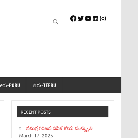
Facebook
Twitter
YouTube
LinkedIn
Instagram
పోరు-PORU
తీరు-TEERU
RECENT POSTS
సమగ్ర గిరిజన దీపిక`కోయ సంస్కృతి
March 17, 2025