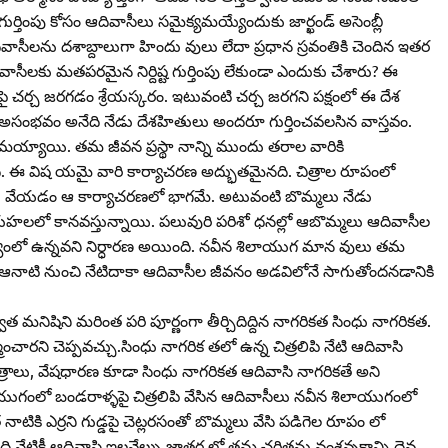
ర్తింపు కోసం ఆదివాసీలు సమైక్యమయ్యేందుకు జార్ఖండ్‌ అసెంబ్లీ
ివాసీలను దశాబ్దాలుగా హిందు వులు లేదా ప్రధాన స్రవంతికి చెందిన ఇతర
వాసీలకు మతపరమైన నిర్దిష్ట గుర్తింపు లేకుండా ఎందుకు చేశారు? ఈ
ై చర్చ జరగడం శ్రేయస్కరం. ఇటువంటి చర్చ జరగని పక్షంలో ఈ దేశ
అసంభవం అనేది నేడు దేశహితులు అందరూ గుర్తించవలసిన వాస్తవం.
య్యాయి. తమ జీవన ప్రస్థా నాన్ని ముందు తరాల వారికి
 విష యమై వారి కార్యాచరణ అద్భుతమైనది. చిత్రాల రూపంలో
ు వేయడం ఆ కార్యాచరణలో భాగమే. అటువంటి బొమ్మలు నేడు
గుహలలో కానవస్తున్నాయి. పలువురి పరిశో ధనల్లో ఆబొమ్మలు ఆదివాసీల
్యంలో ఉన్నవని నిర్ధారణ అయింది. నవీన శిలాయుగ మాన వులు తమ
ు. ఆనాటి నుంచి నేటిదాకా ఆదివాసీల జీవనం అడవిలోనే సాగుతోందనడానికి
నిషిని మరింత పరి పూర్ణంగా తీర్చిదిద్దిన నాగరికత సింధు నాగరికత.
ంచారని చెప్పవచ్చు.సింధు నాగరిక తలో ఉన్న చిత్రలిపి నేటి ఆదివాసి
ిత్రాలు, వేషధారణ కూడా సింధు నాగరికత ఆదివాసి నాగరికతే అని
ిలాయుగంలో బండరాళ్ళపై చిత్రలిపి వేసిన ఆదివాసీలు నవీన శిలాయుగంలో
కత నాటికి ఎర్రని గుడ్డపై చెట్లరసంతో బొమ్మలు వేసి పడిగెల రూపం లో
నేటికీ ఆదివాసి ఇలవేల్పు జాతర లో తమ చరిత్రను వంశవృక్షాన్ని దైవ