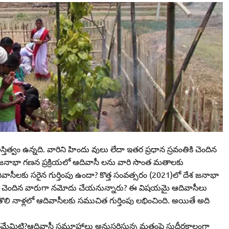
ిత్వం ఉన్నది. వారిని హిందు వులు లేదా ఇతర ప్రధాన స్రవంతికి చెందిన
ాభా గణన ప్రక్రియలో ఆదివాసీ లను వారి సొంత మతాలకు
సీలకు సరైన గుర్తింపు ఉందా? కొత్త సంవత్సరం (2021)లో దేశ జనాభా
కి చెందిన వారుగా నమోదు చేయనున్నారు? ఈ విషయమై ఆదివాసీలు
తొలి నాళ్లలో ఆదివాసీలకు సముచిత గుర్తింపు లభించింది. అయితే అది
తమేమిటి?ఆదివాసీ సమూహాలు అనుసరిస్తున్న మతంపై సుదీర్ఘకాలంగా