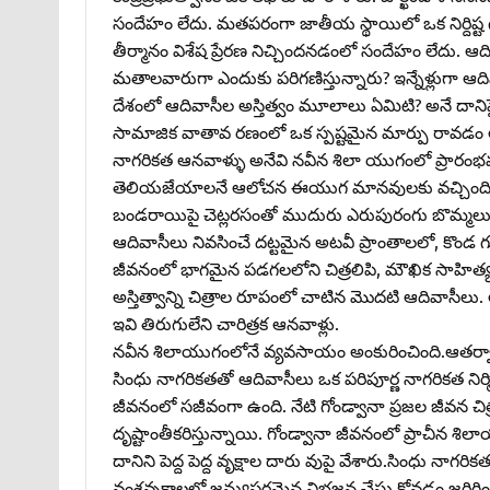
సందేహం లేదు. మతపరంగా జాతీయ స్థాయిలో ఒక నిర్దిష్ట గు
తీర్మానం విశేష ప్రేరణ నిచ్చిందనడంలో సందేహం లేదు. ఆద
మతాలవారుగా ఎందుకు పరిగణిస్తున్నారు? ఇన్నేళ్లుగా ఆది
దేశంలో ఆదివాసీల అస్తిత్వం మూలాలు ఏమిటి? అనే దానిప
సామాజిక వాతావ రణంలో ఒక స్పష్టమైన మార్పు రావడం 
నాగరికత ఆనవాళ్ళు అనేవి నవీన శిలా యుగంలో ప్రారంభమ
తెలియజేయాలనే ఆలోచన ఈయుగ మానవులకు వచ్చింది. ఈ
బండరాయిపై చెట్లరసంతో ముదురు ఎరుపురంగు బొమ్మల
ఆదివాసీలు నివసించే దట్టమైన అటవీ ప్రాంతాలలో, కొండ 
జీవనంలో భాగమైన పడగలలోని చిత్రలిపి, మౌఖిక సాహిత
అస్తిత్వాన్ని చిత్రాల రూపంలో చాటిన మొదటి ఆదివాసీల
ఇవి తిరుగులేని చారిత్రక ఆనవాళ్లు.
నవీన శిలాయుగంలోనే వ్యవసాయం అంకురించింది.ఆతర్వాత మ
సింధు నాగరికతతో ఆదివాసీలు ఒక పరిపూర్ణ నాగరికత నిర్మి
జీవనంలో సజీవంగా ఉంది. నేటి గోండ్వానా ప్రజల జీవన చ
దృష్టాంతీకరిస్తున్నాయి. గోండ్వానా జీవనంలో ప్రాచీన శ
దానిని పెద్ద పెద్ద వృక్షాల దారు వుపై వేశారు.సింధు నాగరి
వంశవృక్షాలలో జన్యుపరమైన విభజన చేసు కోవడం జరిగింది.