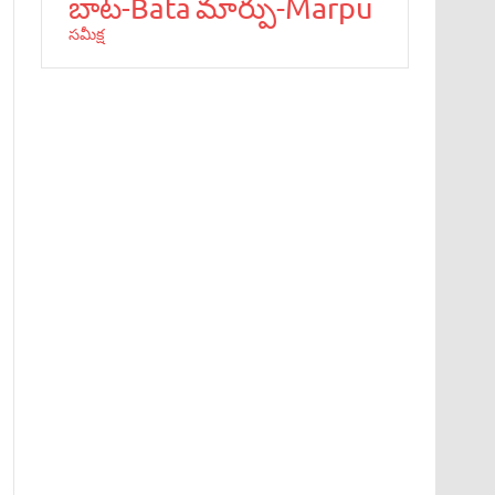
మార్పు-Marpu
బాట‌-Bata
స‌మీక్ష‌