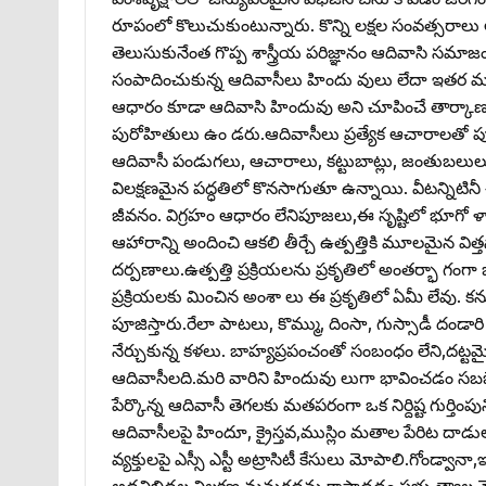
రూపంలో కొలుచుకుంటున్నారు. కొన్ని లక్షల సంవత్సరాలు 
తెలుసుకునేంత గొప్ప శాస్త్రీయ పరిజ్ఞానం ఆదివాసి సమాజంల
సంపాదించుకున్న ఆదివాసీలు హిందు వులు లేదా ఇతర మతా
ఆధారం కూడా ఆదివాసి హిందువు అని చూపించే తార్కాణం ఏ
పురోహితులు ఉం డరు.ఆదివాసీలు ప్రత్యేక ఆచారాలతో 
ఆదివాసీ పండుగలు, ఆచారాలు, కట్టుబాట్లు, జంతుబలుల
విలక్షణమైన పద్ధతిలో కొనసాగుతూ ఉన్నాయి. వీటన్నిటినీ 
జీవనం. విగ్రహం ఆధారం లేనిపూజలు,ఈ సృష్టిలో భూగో ళా
ఆహారాన్ని అందించి ఆకలి తీర్చే ఉత్పత్తికి మూలమైన విత్త
దర్పణాలు.ఉత్పత్తి ప్రక్రియలను ప్రకృతిలో అంతర్భా గంగ
ప్రక్రియలకు మించిన అంశా లు ఈ ప్రకృతిలో ఏమీ లేవు. కను
పూజిస్తారు.రేలా పాటలు, కొమ్ము, దింసా, గుస్సాడీ దం
నేర్చుకున్న కళలు. బాహ్యప్రపంచంతో సంబంధం లేని,దట్టమై
ఆదివాసీలది.మరి వారిని హిందువు లుగా భావించడం సబబేన
పేర్కొన్న ఆదివాసీ తెగలకు మతపరంగా ఒక నిర్దిష్ట గుర్తింప
ఆదివాసీలపై హిందూ, క్రైస్తవ,ముస్లిం మతాల పేరిట దాడు
వ్యక్తులపై ఎస్సీ ఎస్టీ అట్రాసిటీ కేసులు మోపాలి.గోండ్వాన
అడవిబిడ్డల విలక్షణ మనుగడను కాపాడడం ప్రభు త్వాల నైత