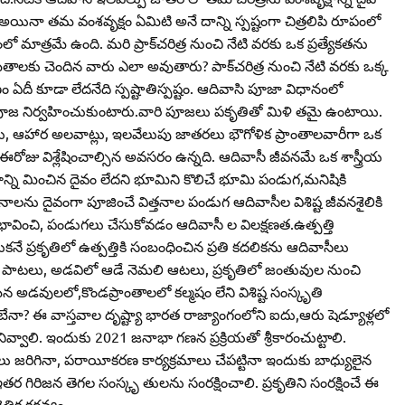
అయినా తమ వంశవృక్షం ఏమిటి అనే దాన్ని స్పష్టంగా చిత్రలిపి రూపంలో
ో మాత్రమే ఉంది. మరి ప్రాక్‌చరిత్ర నుంచి నేటి వరకు ఒక ప్రత్యేకతను
లకు చెందిన వారు ఎలా అవుతారు? పాక్‌చరిత్ర నుంచి నేటి వరకు ఒక్క
దీ కూడా లేదనేది స్పష్టాతిస్పష్టం. ఆదివాసి పూజా విధానంలో
పూజ నిర్వహించుకుంటారు.వారి పూజలు పకృతితో మిళి తమై ఉంటాయి.
ు, ఆహార అలవాట్లు, ఇలవేలుపు జాతరలు భౌగోళిక ప్రాంతాలవారీగా ఒక
ఈరోజు విశ్లేషించాల్సిన అవసరం ఉన్నది. ఆదివాసీ జీవనమే ఒక శాస్త్రీయ
న్ని మించిన దైవం లేదని భూమిని కొలిచే భూమి పండుగ,మనిషికి
నాలను దైవంగా పూజించే విత్తనాల పండుగ ఆదివాసీల విశిష్ట జీవనశైలికి
ా భావించి, పండుగలు చేసుకోవడం ఆదివాసీ ల విలక్షణత.ఉత్పత్తి
కనే ప్రకృతిలో ఉత్పత్తికి సంబంధించిన ప్రతి కదలికను ఆదివాసీలు
డారి పాటలు, అడవిలో ఆడే నెమలి ఆటలు, ప్రకృతిలో జంతువుల నుంచి
న అడవులలో,కొండప్రాంతాలలో కల్మషం లేని విశిష్ట సంస్కృతి
ా? ఈ వాస్తవాల దృష్ట్యా భారత రాజ్యాంగంలోని ఐదు,ఆరు షెడ్యూళ్లలో
ునివ్వాలి. ఇందుకు 2021 జనాభా గణన ప్రక్రియతో శ్రీకారంచుట్టాలి.
లు జరిగినా, పరాయీకరణ కార్యక్రమాలు చేపట్టినా ఇందుకు బాధ్యులైన
ా,ఇతర గిరిజన తెగల సంస్కృ తులను సంరక్షించాలి. ప్రకృతిని సంరక్షించే ఈ
ిక కర్తవ్యం.