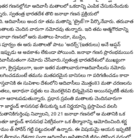
తర గణనల్లోనూ ఆదివాసీ మతాలలో ఒకదాన్ని ఎంపిక చేసుకునేందుకు
నారు. స్వతంత్ర భారతదేశ తొలి జనాభా గణన ప్రక్రియలో
డేది. ఆదివాసీలు అంద రూ తమ మతాన్ని ‘ట్రైబ్‌’గా పేర్కొనేవారు. తరువాత
మతాలకు చెందిన వారుగా నమోదవు తున్నారు. ఇది తమ ఆత్మగౌరవాన్ని
ు జనాభా గణనలో ఆరు మతాలు-హిందూ, ముస్లిం,
2011కి పూర్వం ఈ ఆరు మతాలతో పాటు ‘అదర్స్‌’(ఇతరులు) అనే ఆప్షన్‌
రు.ఇప్పుడు ఆ అవకాశం లేకుండా పోయింది. జనాభా గణన ప్రారంభమయిన
వాసీమతంగా నమోదు చేసేవారు.స్వతంత్ర భారతదేశంలో ముఖ్యంగా
ుగా, క్రైస్తవులుగా, ఇంకా ఇతర మతాలవారుగాఆదివాసీలను నమోదు
ు తొలగించడమంటే తమను మతపరమైన బానిసలు గా పరిగణించడం కాదా
. వాస్తవానికి ఈ సువిశాల దేశంలోని ఆదివాసీలు మొత్తం83 మతా చరణలను
దేవతలు, ఆరాధనా పద్ధతు లు మొదలైనవి భిన్నమైనవి అయినప్పటికీ తమకు
హజంగా ఆరాటపడుతున్నారు. ప్రధాన స్రవంతి మతాలకు చెందినవారుగా
గా జార్ఖండ్‌ శాసనసభ తీసుకున్న ఒక నిర్ణయాన్ని ప్రస్తావించ వలసి
 మతానికిగుర్తింపు నివ్వాలని, 20 21 జనాభా గణనలో ఆ మతానికి ఒక
ి కోరుతూ జార్ఖండ్‌ శాసనసభ ఏకగ్రీవంగా ఒక తీర్మానాన్ని ఆమోదించింది.శర్ణ
ేమం త్‌ సోరేన్‌ గట్టి పట్టుదలతో ఉన్నారు. ఈ విషయమై ఆయన ఇప్పటికే
సభ తీర్మానం దేశవ్యా ప్తంగా ఆదివాసీల అస్తిత్వానికి జీవం పోసింద నడంలో