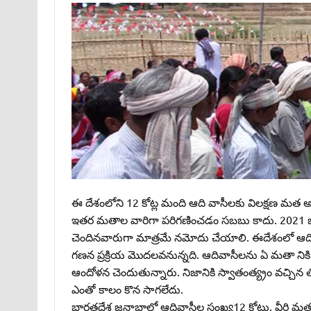
ఈ దేశంలోని 12 కోట్ల మంది ఆది వాసీలకు విలక్షణ మత అస్త
ఇతర మతాల వారిగా పరిగణించడం సబబు కాదు. 2021 జన
చెందినవారుగా మాత్రమే నమోదు చేయాలి. ఈదేశంలో ఆదివా
గణన ప్రక్రియ మొదలవనున్నది. ఆదివాసీలను ఏ మతా ని
ఆందోళన చెందుతున్నారు. నిజానికి స్వాతంత్య్రం వచ్చిన 
ఎంతో కాలం కొన సాగలేదు.
భారతదేశ జనాభాలో ఆదివాసీల సంఖ్య12 కోట్లు. వీరి మ