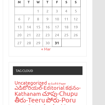
M
T
W
T
F
S
S
1
2
3
4
5
6
7
8
9
10
11
12
13
14
15
16
17
18
19
20
21
22
23
24
25
26
27
28
29
30
31
« Mar
TAG CLOUD
Uncategorized
ఈ-పేప‌ర్-E-Paper
ఎడిటోరియ‌ల్-Editorial
క‌థ‌నం-
చూపు-Chupu
Kathanam
పోరు-Poru
తీరు-Teeru