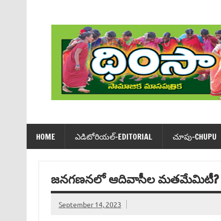
Skip
to
content
Dhimsa Telugu Monthly Magazine
HOME
ఎడిటోరియ‌ల్-EDITORIAL
చూపు-CHUPU
జనగణనలో ఆదివాసీల మతమేమిటీ?
September 14, 2023