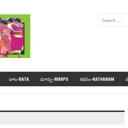
DHIMSA
బాట‌-BATA
మార్పు-MARPU
క‌థ‌నం-KATHANAM