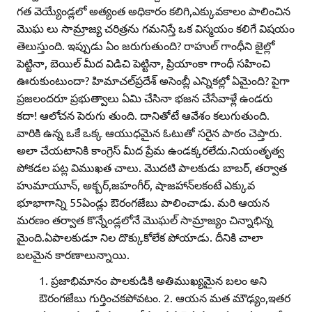
గత వెయ్యేండ్లలో అత్యంత అధికారం కలిగి,ఎక్కువకాలం పాలించిన
మొఘ లు సామ్రాజ్య చరిత్రను గమనిస్తే ఒక విస్మయం కలిగే విషయం
తెలుస్తుంది. ఇప్పుడు ఏం జరుగుతుంది? రాహుల్‌ గాంధీని జైల్లో
పెట్టినా, బెయిల్‌ మీద విడిచి పెట్టినా, ప్రియాంకా గాంధీ సహించి
ఊరుకుంటుందా? హిమాచల్‌ప్రదేశ్‌ అసెంబ్లీ ఎన్నికల్లో ఏమైంది? పైగా
ప్రజలందరూ ప్రభుత్వాలు ఏమి చేసినా భజన చేసేవాళ్లే ఉండరు
కదా! ఆలోచన పెరుగు తుంది. దానితోటే ఆవేశం కలుగుతుంది.
వారికి ఉన్న ఒకే ఒక్క ఆయుధమైన ఓటుతో సరైన పాఠం చెప్తారు.
అలా చేయటానికి కాంగ్రెస్‌ మీద ప్రేమ ఉండక్కరలేదు.నియంతృత్వ
పోకడల పట్ల విముఖత చాలు. మొదటి పాలకుడు బాబర్‌, తర్వాత
హుమాయూన్‌, అక్బర్‌,జహంగీర్‌, షాజహాన్‌లకంటే ఎక్కువ
భూభాగాన్ని 55ఏండ్లు ఔరంగజేబు పాలించాడు. మరి ఆయన
మరణం తర్వాత కొన్నేండ్లలోనే మొఘల్‌ సామ్రాజ్యం చిన్నాభిన్న
మైంది.ఏపాలకుడూ నిల దొక్కుకోలేక పోయాడు. దీనికి చాలా
బలమైన కారణాలున్నాయి.
ప్రజాభిమానం పాలకుడికి అతిముఖ్యమైన బలం అని
ఔరంగజేబు గుర్తించకపోవటం. 2. ఆయన మత మౌఢ్యం,ఇతర