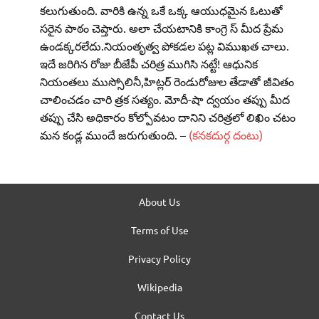
కలుగుతుంది. వారికి ఉన్న ఒకే ఒక్క ఆయుధమైన ఓటుతో
సరైన పాఠం చెప్తారు. అలా చేయటానికి కాంగ్రె స్‌ మీద ప్రేమ
ఉండక్కరలేదు.నియంతృత్వ పోకడల పట్ల విముఖత చాలు.
ఇదే జరిగిన రోజు బీజేపీ చరిత్ర ముగిసి నట్టే! ఆధునిక
నియంతలు ముస్సోలినీ,హిట్లర్‌ రెండురోజుల తేడాతో జీవితం
చాలించడం చారి త్రక సత్యం. మోదీ-షా ద్వయం తప్పు మీద
తప్పు చేసి అధికారం కోల్పోవటం దానిని చరిత్రలో లిఖిం చటం
మన కండ్ల ముందే జరుగుతుంది. –
(కనకదుర్గ దంటు)
About Us
Terms of Use
Privacy Policy
Wikipedia
Contact Us