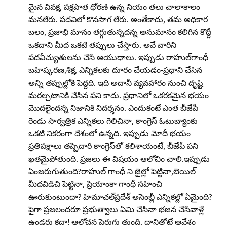
మైన వివక్ష, పక్షపాత ధోరణి ఉన్న నియం తలు చాలాకాలం
మనలేరు. పదవిలో కొనసాగ లేరు. అంతేకాదు, తమ అధికార
బలం, ప్రజాభి మానం తగ్గుతున్నదన్న అనుమానం కలిగిన కొద్దీ
ఒకదాని మీద ఒకటి తప్పులు చేస్తారు. అవే వారిని
పదవీచ్యుతులను చేసే ఆయుధాలు. ఇప్పుడు రాహుల్‌గాంధీ
బహిష్కరణ,శిక్ష, ఎన్నికలకు దూరం చేయడం-ప్రధాని చేసిన
అన్ని తప్పుల్లోకి పెద్దది. ఇది అదానీ వ్యవహారం నుంచి దృష్టి
మరల్చటానికి చేసిన పని కాదు. ప్రధానిలో ఒకరకమైన భయం
మొదలైందన్న నిజానికి నిదర్శనం. ఎందుకంటే ఎంత బీజేపీ
రెండు సార్వత్రిక ఎన్నికలు గెలిచినా, కాంగ్రెస్‌ ఓటుబ్యాంకు
ఒకటి నికరంగా దేశంలో ఉన్నది. ఇప్పుడు మోదీ భయం
ప్రతిపక్షాలు తప్పిదారి కాంగ్రెస్‌తో కలిశాయంటే, బీజేపీ పని
ఖతమైపోతుంది. ప్రజలు ఈ విషయం ఆలోచిం చాలి.ఇప్పుడు
ఏంజరుగుతుంది?రాహుల్‌ గాంధీ ని జైల్లో పెట్టినా,బెయిల్‌
మీదవిడిచి పెట్టినా, ప్రియాంకా గాంధీ సహించి
ఊరుకుంటుందా? హిమాచల్‌ప్రదేశ్‌ అసెంబ్లీ ఎన్నికల్లో ఏమైంది?
పైగా ప్రజలందరూ ప్రభుత్వాలు ఏమి చేసినా భజన చేసేవాళ్లే
ఉండరు కదా! ఆలోచన పెరుగు తుంది. దానితోటే ఆవేశం