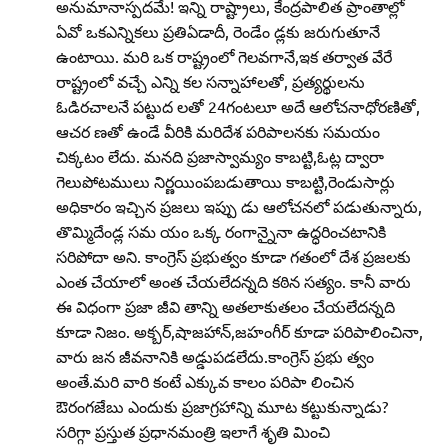
అనుమానాస్పదమే! ఇన్ని రాష్ట్రాలు, కేంద్రపాలిత ప్రాంతాల్లో
ఏవో ఒకఎన్నికలు ప్రతిఏడాదీ, రెండేం డ్లకు జరుగుతూనే
ఉంటాయి. మరి ఒక రాష్ట్రంలో గెలవగానే,ఇక తర్వాత వేరే
రాష్ట్రంలో వచ్చే ఎన్ని కల సన్నాహాలతో, ప్రత్యర్థులను
ఓడిరచాలనే పట్టుద లతో 24గంటలూ అదే ఆలోచనాధోరణితో,
ఆచర ణతో ఉండే వీరికి మరిదేశ పరిపాలనకు సమయం
చిక్కటం లేదు. మనది ప్రజాస్వామ్యం కాబట్టి,ఓట్ల ద్వారా
గెలుపోటములు నిర్ణయింపబడుతాయి కాబట్టి,రెండుసార్లు
అధికారం ఇచ్చిన ప్రజలు ఇప్పు డు ఆలోచనలో పడుతున్నారు,
తొమ్మిదేండ్ల సమ యం ఒక్క రంగాన్నైనా ఉద్ధరించటానికి
సరిపోదా అని. కాంగ్రెస్‌ ప్రభుత్వం కూడా గతంలో దేశ ప్రజలకు
ఎంత చేయాలో అంత చేయలేదన్నది కఠిన సత్యం. కానీ వారు
ఈ విధంగా ప్రజా జీవి తాన్ని అతలాకుతలం చేయలేదన్నది
కూడా నిజం. అక్బర్‌,షాజహాన్‌,జహంగీర్‌ కూడా పరిపాలించినా,
వారు జన జీవనానికి అడ్డుపడలేదు.కాంగ్రెస్‌ ప్రభు త్వం
అంతే.మరి వారి కంటే ఎక్కువ కాలం పరిపా లించిన
ఔరంగజేబు ఎందుకు ప్రజాగ్రహాన్ని మూట కట్టుకున్నాడు?
సరిగ్గా ప్రస్తుత ప్రధానమంత్రి ఇలాగే శృతి మించి