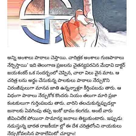
అన్ని అంశాలు పాఠాలు చెప్తాయి. చారిత్రక అంశాలు గుణపాఠాలు
నేర్పిస్తాయి’ ఇది తెలంగాణ ప్రజలను చైతన్యపరచిన మేధావి డాక్టర్‌
జయశంకర్‌ ఒక సందర్భంలో చెప్పిన, చాలా విలు వైన మాట. ఆ
చరిత్ర లను అర్థం చేసుకున్న పాలకులు పాఠాలు నేర్చుకొని
చిరంజీవులుగా మానవ జాతి ఉన్నన్నాళ్లూ కీర్తింపబడు తారు. ఆ
విధంగా పాఠాలు నేర్చుకోక కొందరు నియం తలుగా మారి ప్రజా
కంటకులుగా గుర్తింపబడు తారు. వారిని తలచుకున్నప్పుడల్లా
జనాలకు ఏవగింపు తప్ప ఇంకో భావం కలగదు. అంటే వారు
జీవించిలేక పోయినా సామాన్య జనాలు తిట్టుకుంటారు. ఇప్పుడు
నడుస్తున్న భారత రాజకీయా ల్లో ఈ దేశ చరిత్రలోంచి నాయకులు
నేర్చుకోవలసిన పాఠాలేమిటో చూద్దాం!