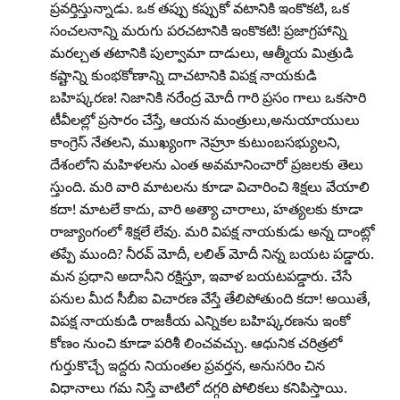
ప్రవర్తిస్తున్నాడు. ఒక తప్పు కప్పుకో వటానికి ఇంకొకటి, ఒక
సంచలనాన్ని మరుగు పరచటానికి ఇంకొకటి! ప్రజాగ్రహాన్ని
మరల్చత తటానికి పుల్వామా దాడులు, ఆత్మీయ మిత్రుడి
కష్టాన్ని కుంభకోణాన్ని దాచటానికి విపక్ష నాయకుడి
బహిష్కరణ! నిజానికి నరేంద్ర మోదీ గారి ప్రసం గాలు ఒకసారి
టీవీలల్లో ప్రసారం చేస్తే, ఆయన మంత్రులు,అనుయాయులు
కాంగ్రెస్‌ నేతలని, ముఖ్యంగా నెహ్రూ కుటుంబసభ్యులని,
దేశంలోని మహిళలను ఎంత అవమానించారో ప్రజలకు తెలు
స్తుంది. మరి వారి మాటలను కూడా విచారించి శిక్షలు వేయాలి
కదా! మాటలే కాదు, వారి అత్యా చారాలు, హత్యలకు కూడా
రాజ్యాంగంలో శిక్షలే లేవు. మరి విపక్ష నాయకుడు అన్న దాంట్లో
తప్పే ముంది? నీరవ్‌ మోదీ, లలిత్‌ మోదీ నిన్న బయట పడ్డారు.
మన ప్రధాని అదానీని రక్షిస్తూ, ఇవాళ బయటపడ్డారు. చేసే
పనుల మీద సీబీఐ విచారణ వేస్తే తేలిపోతుంది కదా! అయితే,
విపక్ష నాయకుడి రాజకీయ ఎన్నికల బహిష్కరణను ఇంకో
కోణం నుంచి కూడా పరిశీ లించవచ్చు. ఆధునిక చరిత్రలో
గుర్తుకొచ్చే ఇద్దరు నియంతల ప్రవర్తన, అనుసరిం చిన
విధానాలు గమ నిస్తే వాటిలో దగ్గరి పోలికలు కనిపిస్తాయి.