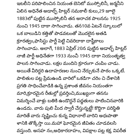
ఇటలీని పరిపాలించిన నియంత బెనిటో ముస్సోలినీ, జర్మనీని
ఏలిన అధినేత అడాల్ఫ్‌ హిట్లర్‌ సమకాలీ కులు,29 జూలై
1883లో పుట్టిన ముస్సోలినీ తన అరాచక పాలనను 1925
నుంచి 1945 దాకా సాగించాడు. తన10వ ఏటనే స్కూలులో
ఒక బాలుడిని కత్తితో పొడవటంతో మొదలైన అతడి
క్రూరత్వం,ఫాసిస్టు పార్టీ పెట్టి చివరిదాకా దాష్టీకాలు
సాగించాడు. అలాగే, 1883 ఏప్రిల్‌ 20న పుట్టిన అడాల్ఫ్‌ హిట్లర్‌
నాజీ పార్టీ అధినేతగా 1933 నుంచీ 1945 దాకా నియంతృత్వ
పాలన సాగించాడు. లక్షల మందిని క్రూరంగా చంపిం చాడు.
అయితే వీరిద్దరి ఉదాహరణల నుంచి నేర్చుకునే పాఠం ఒక్కటే.
పాలితుల పట్ల ప్రేమఉండి వారిలో ఒకడిగా చరిం చి దేశానికి
ప్రగతి సాధించేవాడికి ఉన్న ప్రశాంత జీవనం నియంతగా
మారి,క్రూరమైన రీతుల్లో ప్రవర్తించి,ముఖ్యంగా తనను
విమర్శించే వాళ్లు బతికి ఉండొద్దనే పద్ధతులు పాటించినవారికి
ఉండదు. వారు పులి మీద స్వారీ చేస్తున్నట్టే! కొద్దిగా పరిస్థితి
మారితే వారు సృష్టించు కున్న విధానాలే వారిని అధఃపాతా
ళానికి తొక్కేస్తా యి.మహా ఘోరమైన జీవితం చూడవలసి
వస్తుంది. అసహ నం,అధికారదాహం, విపక్షాల పట్ల కక్ష, విపరీత