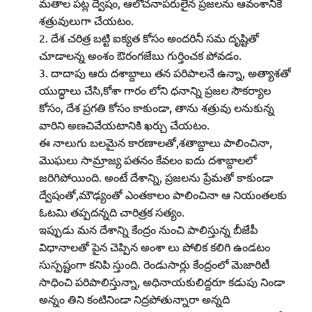
మతాల పట్ల ద్వేషం, ఆలోచనాపరులైన ప్రజలను ఆవంశానికే
శత్రువులుగా చేయటం.
దేశ చరిత్ర బట్టి ఐక్యత కోసం అందరినీ సమ దృష్టితో
చూడాలన్న అంశం ఔరంగజేబు గుర్తించక పోవడం.
దాదాపు ఆరు దశాబ్దాలు తన పరిపాలనే ఉన్నా, అత్యాశతో
యుద్ధాలు చేసి,కోశా గారం లోని ధనాన్ని ప్రజల సౌకర్యాల
కోసం, దేశ ప్రగతి కోసం కాకుండా, తాను శత్రువు లనుకున్న
వారిని అణచివేయటానికి ఖర్చు చేయటం.
ఈ నాలుగు బలమైన కారణాలతో,శతాబ్దాలు పాలించినా,
మొఘలు సామ్రాజ్య పతనం కేవలం ఐదు దశాబ్దాలలో
జరిగిపోయింది. అంటే దేశాన్ని, ప్రజలను ప్రేమతో కాకుండా
ద్వేషంతో,మౌఢ్యంతో ఎంతకాలం పాలించినా ఆ నియంతలకు
ఓటమి తప్పదన్నది చారిత్రక సత్యం.
ఇప్పుడు మన దేశాన్ని కేంద్రం నుంచి పాలిస్తున్న బీజేపీ
విధానాలతో పైన చెప్పిన అంశా లు పోలిక కలిగి ఉండటం
సుస్పష్టంగా కనిపి స్తుంది. రెండుసార్లు కేంద్రంలో మెజారిటీ
సాధించి పరిపాలిస్తున్నా, అధినాయకులిద్దరూ కడుపు నిండా
అన్నం తిని కంటినిండా నిద్రపోతున్నారా అన్నది