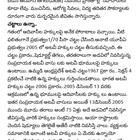
బడిన ఆదివాసీ తెగలు(పీటీజీ) నివసించే ప్రాంతా ల్లో రహదారులు
కూడా లేవు. మంచినీరు, ఆరోగ్య సేవలు, విద్య తదితర సౌకర్యాలకు
దూరంగా వారు దుర్భరమైన జీవితం సాగిస్తున్నారు.
చట్టాలు ఉన్నా..
గతంలో ఆదివాసీల హక్కులపై అనేక పోరాటాలు వచ్చాయి. వీటి
ఫలితంగానే ప్రభుత్వం1/70 పీసా చట్టం చేసింది.ఆనాటి యూపీఏ
ప్రభుత్వం 2005 లో అటవీ హక్కుల చట్టం తీసుకువచ్చింది. ఈ
చట్టం ప్రకారం..షెడ్యూల్డ్‌ తెగలు, తరతరాలుగా అడవిలో నివసిస్తున్న
సంప్రదాయక అటవీ వాసు లకు అటవీ భూములపై హక్కులు
ఉంటాయి. ఉమ్మడి ఆంధ్రప్రదేశ్‌ అటవీ చట్టం1967 ప్రకా రం.. సెక్షన్‌ 4
ప్రకటించే నాటికి ఉన్న హక్కులు గుర్తించబడతాయి. భారత అటవీ
హక్కుల చట్టం 2006 ప్రకారం..2005 డిసెంబర్‌ 13 వరకు
ఆక్రమణలో ఉన్న భూములపై ఆదివాసీలకు హక్కు లు ఉంటాయి.
ఇతర సంప్రదాయక అటవీ వాసులు అయితే 13డిసెంబర్‌ 2005
ముందు మూడు తరాలు అంటే 75 ఏళ్లు అదే అడవిలో నివసిస్తూ
జీవిస్తున్న వారికి హక్కులు సంక్రమిస్తాయి. ఆయా రాష్ట్రాలకు
చెందిన షెడ్యూలు తెగలైతే ఆతేదీ నాటికి నివసిస్తే చాలు. వ్యక్తులకు
సమాజానికి ఇలాంటి అటవీ హక్కులు ఏ మేరకు ఉన్నాయో