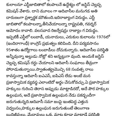
కులాలనూ ఎస్టీజాబితాలో కలపాలనే ఉద్దేశ్యం లో జస్టిస్‌ చెల్లప్ప
కమిషన్‌ వేశారు. దాని మూలం గా ఆదివాసీల మనుగడ అతి
దారుణంగా ప్రశ్నార్థక మౌతుంది.ఇదిరాజ్యాంగ విరుద్ధం. ఎస్టీ
జాబితాలో కలపాలన్నా,తీసివేయాలన్నా రాష్ట్రపతి, గవర్నర్‌
ఆమోదం కావాలి. వలసవాద రిజర్వేషన్లు రాజ్యాం గ విరుద్ధం.
ఇప్పటికీ ఎస్టీలో లంబాడీ, యనాదులు, ఎరుకుల కులాలను 1976లో
(ఇందిరాగాంధీ) కాంగ్రెస్‌ ప్రభుత్వం కలిపింది. దీని పర్యవసానం
95శాతం ఉద్యోగాలు లంబాడీలు దోచుకున్నారు. ఆదివాసీల పరిస్థితి
అన్నీవున్నా అల్లుడు నోట్లో శని అన్నట్లుగా వుంది. అందుకే జస్టిస్‌
చెల్లప్ప కమిషన్‌ రద్దు చేయాలని ఆదివాసీ సంఘాలు తీవ్రంగా
పోరాడుతున్నాయి.స్వాతంత్య్రమొచ్చి 68 సంవత్స రాలు
కావస్తున్నా ఆదివాసీ ఐఎఎస్‌, ఐపిఎస్‌ లేడు అంటే మన
ప్రజాస్వామిక వ్యవస్థ ఎలాంటిదో అర్థం చేసుకోవచ్చు.ఏ ప్రజాస్వామిక
హక్కులు గురించి తెరాస అప్పుడు మాట్లాడిరదో, అదే పౌర హక్కుల
ఉల్లంఘన, అదే ప్రజాస్వామిక ఉల్లంఘన నేడు పకడ్బందీగా
జరుగుతున్నది.ఆదివాసీ సమా జంపై ఇంతపెద్ద ఎత్తున
విధ్వంసం,హక్కుల ఉల్లంఘన జరుగుతుంటే తెలంగాణ
బుద్దిజీవులు, మేధావులు ఒక్క మాట కూడా మాట్లాడే పరిస్థితి