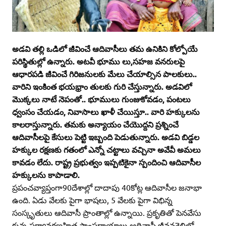
అడవి తల్లి ఒడిలో జీవించే ఆదివాసీలు తమ ఉనికిని కోల్పోయే
పరిస్థితుల్లో ఉన్నారు. అటవీ భూము లు,సహజ వనరులపై
ఆధారపడి జీవించే గిరిజనులకు మేలు చేయాల్సిన పాలకులు..
వారిని ఇంకింత భయభ్రాం తులకు గురి చేస్తున్నారు. అడవిలో
మొక్కలు నాటే నెపంతో.. భూములు గుంజుకోవడం, పంటలు
ధ్వంసం చేయడం, నివాసాలు ఖాళీ చేయిస్తూ.. వారి హక్కులను
కాలరాస్తున్నారు. తమకు అన్యాయం చేయొద్దని ప్రశ్నించే
ఆదివాసీలపై కేసులు పెట్టి ఇబ్బంది పెడుతున్నారు. అడవి బిడ్డల
హక్కుల రక్షణకు గతంలో ఎన్నో చట్టాలు వచ్చినా అవేవీ అమలు
కావడం లేదు. రాష్ట్ర ప్రభుత్వం ఇప్పటికైనా స్పందించి ఆదివాసీల
హక్కులను కాపాడాలి.
ప్రపంచవ్యాప్తంగా90దేశాల్లో దాదాపు 40కోట్ల ఆదివాసీల జనాభా
ఉంది. ఏడు వేలకు పైగా భాషలు, 5 వేలకు పైగా విభిన్న
సంస్కృతులు ఆదివాసీ ప్రాంతాల్లో ఉన్నాయి. ప్రకృతితో పెనవేసు
కున్న పర్యావరణహిత సాంప్రదాయాలు ఆదివాసీ జీవనశైలిలో