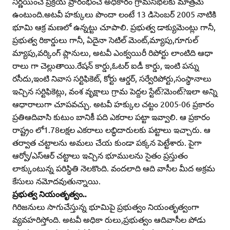
నిర్ణయించే ప్రక్రియ ప్రారంభించే అధికారం గ్రామసభలకు మాత్రమే
ఉంటుంది.అటవీ హక్కులు పొందా లంటే 13 డిసెంబర్‌ 2005 నాటికి
భూమి ఆక్ర మణలో ఉన్నట్టు చూపాలి. ప్రభుత్వ డాక్యుమెంట్లు గానీ,
ప్రభుత్వ రికార్డులు గానీ, ఏదైనా సెటిల్‌ మెంట్‌,మ్యాపు,గూగుల్‌
మ్యాపు,వర్కింగ్‌ ప్లానులు, అటవీ ఎంక్వయిరీ రిపోర్టు లాంటిది ఆధా
రాలు గా చెల్లుతాయి.రేషన్‌ కార్డు,ఓటర్‌ ఐడీ కార్డు, ఇంటి పన్ను
రసీదు,ఇంటి నివాస సర్టిఫికెట్‌, కోర్టు ఆర్డర్‌, సర్వేరిపోర్టు,సంస్థానాలు
ఇచ్చిన సర్టిఫికెట్లు, వంశ వృక్షాలు గ్రామ పెద్దల స్టేట్‌?మెంట్‌?ఇలా అన్ని
ఆధారాలుగా చూపవచ్చు. అటవీ హక్కుల చట్టం 2005-06 ప్రకారం
ప్రతిఆదివాసి కుటుం బానికీ పది ఎకరాల పట్టా ఇవ్వాలి. ఆ ప్రకారం
రాష్ట్రం లో1.78లక్షల ఎకరాలు లబ్ధిదారులకు పట్టాలు ఇచ్చారు. ఆ
తర్వాత చట్టాలను అమలు చేయ కుండా పక్కన పెట్టేశారు. పైగా
ఆర్వో/ఎస్‌ఆర్‌ చట్టాలు ఇచ్చిన భూములను సైతం ప్రస్తుతం
లాక్కుంటున్న పరిస్థితి నెలకొంది. వందలాది ఆది వాసీల మీద అక్రమ
కేసులు నమోదవుతున్నాయి.
ప్రభుత్వ నియంతృత్వం..
గిరిజనులు సాగుచేస్తున్న భూమిపై ప్రభుత్వం నియంతృత్వంగా
వ్యవహరిస్తోంది. అటవీ అధికా రులు,ప్రభుత్వం ఆదివాసీల పోడు