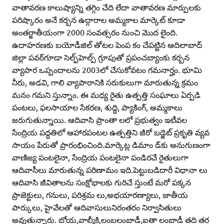
వాతావరణ కాలుష్యాన్ని తగ్గిం చేది లేదా వాతావరణ మార్పులకు
పరిష్కారం అనే కర్బన ఉద్గారాల అమ్మకాల మార్కెట్‌ కూడా
అంతర్జాతీయంగా 2000 సంవత్సరం నుంచి మొద లైంది.
ఉదాహరణకు బయోడీజిల్‌ తోటల పెంప కం చేపట్టిన ఆదిలాబాద్‌
జిల్లా పవర్‌గూడా సెల్ఫ్‌హెల్ప్‌ గ్రూపుతో ప్రపంచబ్యాంకు కర్బన
వ్యాపార ఒప్పందాలను 2003లో చేసుకోవటం గమనార్హం. భూమి
నీరు, అడవి, గాలి వ్యాపారానికి సరుకులుగా మారుతున్న క్రమం
మనం గమని స్తున్నాం. ఈ మధ్య రైతు ఉత్పత్తి సంఘాలు ఏర్పడి
పంటలు, ఫలసాయాల సేకరణ, శుద్ధి, ప్యాకింగ్‌, అమ్మకాలు
జరుగుతున్నాయి. ఆదివాసి ప్రాంతా లలో ప్రభుత్వం ఇటీవల
సేంద్రియ పద్ధతిలో ఆహారపంటల ఉత్పత్తిని జీరో బడ్జెట్‌ ప్రకృతి వ్యవ
సాయం పేరుతో ప్రారంభించింది.మార్కెట్ల డిమాం డ్‌కు అనుగుణంగా
వాణిజ్య పంటలైనా, సేంద్రియ పంటలైనా పండిరచే రైతులుగా
ఆదివాసీలు మారుతున్న పరిణామం ఇది.పెట్టుబడిదారీ విధానా లు
ఆదివాసి జీవితాలను సంక్షోభాలకు గురిచే స్తుంటే మరో పక్కన
ప్రాజెక్టులు, గనులు, పరిశ్రమ లు,అభయారణ్యాలు, జాతీయ
పార్కులు, హైవేలతో ఆదివాసులునిరంతరం నిర్వాసితులు
అవుతున్నారు. బోయ,వాల్మీకి,లంబలంబాడీ,ఐతా లంబాడీ తది తర