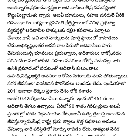
అంతర్భాగం.ప్రపంచవ్యాప్తంగా ఆది వాసీలు తీవ్ర సమస్యలతో
కొట్టుమిట్టాడుతు న్నారు. అటవీ భూములు, సహజ వనరులే వీరికి
జీవనాధా రం. ఐక్యరాజ్యసమితి క్షేత్రస్థాయిలో వివిధ ప్రభుత్వ
వ్యవస్థల్లో ఆదివాసీల హక్కులకు రక్షణ కవచాలు ఏర్పాటు
చేశాయి.కానీ అవి వారి హక్కులను పూర్తి స్థాయిలో కాపాడటం
లేదు.అభివృద్ధి,ఇతర అవస రాల పేరుతో ఆదివాసీలు సాగు
చేసుకుంటున్న భూములు ప్రభుత్వాలు, అధికారులు లాక్కోవడం
పరిపాటిగా మారుతోంది. సహజ వనరులు కోల్పో వడంవల్ల వారి
ఉనికి ప్రమాదంలో పడటంతో ఆదివాసీ కుటుంబాలు
ఉపాధి,విద్య,ఆర్థిక అవసరా ల కోసం నగరాలకు వలస పోతున్నాయి.
నగర జీవనంలో వీరికికనీస పౌరసేవలు అందడం లేదు. ఇండియాలో
2011జనాభా లెక్కల ప్రకారం దేశం లో8.6శాతం
అంటే10.42కోట్లఆదివాసీలు ఉన్నారు. ఇందులో 461 రకాల
ఆదివాసి తెగలు ఉన్నాయి. వీరిలో 90 శాతం గిరిపుత్రులు అటవీ
ప్రాంతాల్లో పోడు వ్యవసాయం,వేట,అటవీ ఉత్ప త్తులపై ఆధారపడి
జీవిస్తున్నారు.కేంద్ర,రాష్ట్ర ప్రభు త్వాలు కొత్త పథకాలు అమలు
చేస్తున్నా వారి పరిస్థితిలో మార్పు రావడం లేదు. అత్యంత వెనక