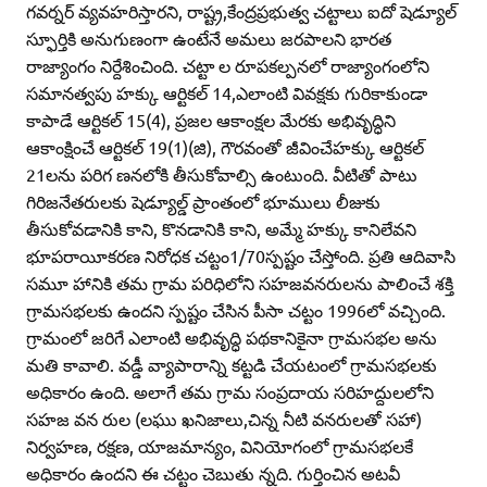
గవర్నర్‌ వ్యవహరిస్తారని, రాష్ట్ర,కేంద్రప్రభుత్వ చట్టాలు ఐదో షెడ్యూల్‌
స్ఫూర్తికి అనుగుణంగా ఉంటేనే అమలు జరపాలని భారత
రాజ్యాంగం నిర్దేశించింది. చట్టా ల రూపకల్పనలో రాజ్యాంగంలోని
సమానత్వపు హక్కు ఆర్టికల్‌ 14,ఎలాంటి వివక్షకు గురికాకుండా
కాపాడే ఆర్టికల్‌ 15(4), ప్రజల ఆకాంక్షల మేరకు అభివృద్ధిని
ఆకాంక్షించే ఆర్టికల్‌ 19(1)(జి), గౌరవంతో జీవించేహక్కు ఆర్టికల్‌
21లను పరిగ ణనలోకి తీసుకోవాల్సి ఉంటుంది. వీటితో పాటు
గిరిజనేతరులకు షెడ్యూల్డ్‌ ప్రాంతంలో భూములు లీజుకు
తీసుకోవడానికి కాని, కొనడానికి కాని, అమ్మే హక్కు కానిలేవని
భూపరాయీకరణ నిరోధక చట్టం1/70స్పష్టం చేస్తోంది. ప్రతి ఆదివాసి
సమూ హానికి తమ గ్రామ పరిధిలోని సహజవనరులను పాలించే శక్తి
గ్రామసభలకు ఉందని స్పష్టం చేసిన పీసా చట్టం 1996లో వచ్చింది.
గ్రామంలో జరిగే ఎలాంటి అభివృద్ధి పథకానికైనా గ్రామసభల అను
మతి కావాలి. వడ్డీ వ్యాపారాన్ని కట్టడి చేయటంలో గ్రామసభలకు
అధికారం ఉంది. అలాగే తమ గ్రామ సంప్రదాయ సరిహద్దులలోని
సహజ వన రుల (లఘు ఖనిజాలు,చిన్న నీటి వనరులతో సహా)
నిర్వహణ, రక్షణ, యాజమాన్యం, వినియోగంలో గ్రామసభలకే
అధికారం ఉందని ఈ చట్టం చెబుతు న్నది. గుర్తించిన అటవీ