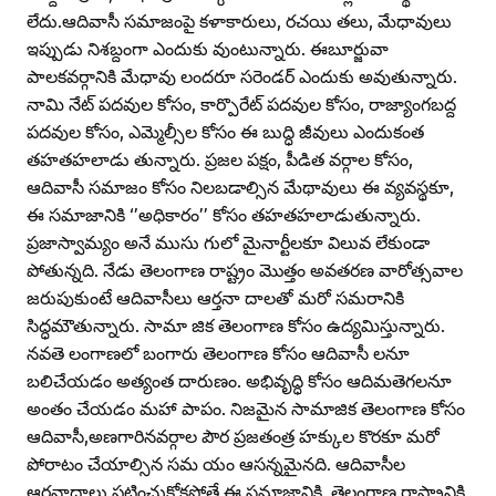
లేదు.ఆదివాసీ సమాజంపై కళాకారులు, రచయి తలు, మేధావులు
ఇప్పుడు నిశబ్దంగా ఎందుకు వుంటున్నారు. ఈబూర్జువా
పాలకవర్గానికి మేధావు లందరూ సరెండర్‌ ఎందుకు అవుతున్నారు.
నామి నేట్‌ పదవుల కోసం, కార్పొరేట్‌ పదవుల కోసం, రాజ్యాంగబద్ద
పదవుల కోసం, ఎమ్మెల్సీల కోసం ఈ బుద్ధి జీవులు ఎందుకంత
తహతహలాడు తున్నారు. ప్రజల పక్షం, పీడిత వర్గాల కోసం,
ఆదివాసీ సమాజం కోసం నిలబడాల్సిన మేథావులు ఈ వ్యవస్థకూ,
ఈ సమాజానికి ‘’అధికారం’’ కోసం తహతహలాడుతున్నారు.
ప్రజాస్వామ్యం అనే ముసు గులో మైనార్టీలకూ విలువ లేకుండా
పోతున్నది. నేడు తెలంగాణ రాష్ట్రం మొత్తం అవతరణ వారోత్సవాల
జరుపుకుంటే ఆదివాసీలు ఆర్తనా దాలతో మరో సమరానికి
సిద్ధమౌతున్నారు. సామా జిక తెలంగాణ కోసం ఉద్యమిస్తున్నారు.
నవతె లంగాణలో బంగారు తెలంగాణ కోసం ఆదివాసీ లనూ
బలిచేయడం అత్యంత దారుణం. అభివృద్ధి కోసం ఆదిమతెగలనూ
అంతం చేయడం మహా పాపం. నిజమైన సామాజిక తెలంగాణ కోసం
ఆదివాసీ,అణగారినవర్గాల పౌర ప్రజతంత్ర హక్కుల కొరకూ మరో
పోరాటం చేయాల్సిన సమ యం ఆసన్నమైనది. ఆదివాసీల
ఆర్తనాదాలు పట్టించుకోకపోతే ఈ సమాజానికి, తెలంగాణ రాష్ట్రానికి