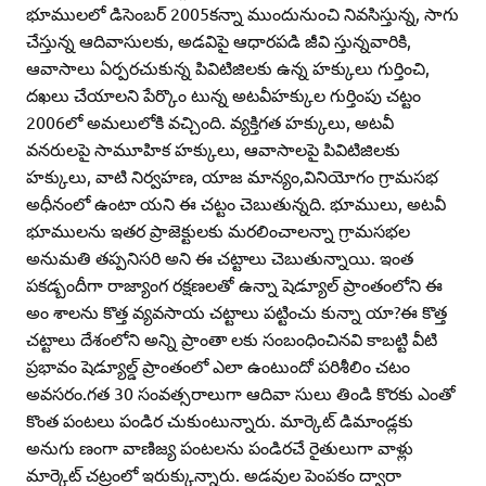
భూములలో డిసెంబర్‌ 2005కన్నా ముందునుంచి నివసిస్తున్న, సాగు
చేస్తున్న ఆదివాసులకు, అడవిపై ఆధారపడి జీవి స్తున్నవారికి,
ఆవాసాలు ఏర్పరచుకున్న పివిటిజిలకు ఉన్న హక్కులు గుర్తించి,
దఖలు చేయాలని పేర్కొం టున్న అటవీహక్కుల గుర్తింపు చట్టం
2006లో అమలులోకి వచ్చింది. వ్యక్తిగత హక్కులు, అటవీ
వనరులపై సామూహిక హక్కులు, ఆవాసాలపై పివిటిజిలకు
హక్కులు, వాటి నిర్వహణ, యాజ మాన్యం,వినియోగం గ్రామసభ
అధీనంలో ఉంటా యని ఈ చట్టం చెబుతున్నది. భూములు, అటవీ
భూములను ఇతర ప్రాజెక్టులకు మరలించాలన్నా గ్రామసభల
అనుమతి తప్పనిసరి అని ఈ చట్టాలు చెబుతున్నాయి. ఇంత
పకడ్బందీగా రాజ్యాంగ రక్షణలతో ఉన్నా షెడ్యూల్‌ ప్రాంతంలోని ఈ
అం శాలను కొత్త వ్యవసాయ చట్టాలు పట్టించు కున్నా యా?ఈ కొత్త
చట్టాలు దేశంలోని అన్ని ప్రాంతా లకు సంబంధించినవి కాబట్టి వీటి
ప్రభావం షెడ్యూల్డ్‌ ప్రాంతంలో ఎలా ఉంటుందో పరిశీలిం చటం
అవసరం.గత 30 సంవత్సరాలుగా ఆదివా సులు తిండి కొరకు ఎంతో
కొంత పంటలు పండిర చుకుంటున్నారు. మార్కెట్‌ డిమాండ్లకు
అనుగు ణంగా వాణిజ్య పంటలను పండిరచే రైతులుగా వాళ్లు
మార్కెట్‌ చట్రంలో ఇరుక్కున్నారు. అడవుల పెంపకం ద్వారా