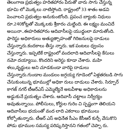
తెలంగాణ ప్రభుత్వం హరితహారం పేరుతో వారు సాగు చేస్తున్న
భూమి లో మొక్కలు నాటిస్తోంది. రాష్ట్రంలో 33 శాతం అడవి
పెంచాలని ప్రభుత్వం అనుకుంటోంది. ప్రపంచ బ్యాంకు నిధులు
రూ.240కోట్లతో మొక్కలకు శ్రీకారం చుట్టింది. ఈ లక్ష్యం మంచిదే
అయినా..ఈహరితహారం ఆదివాసీలపై యుద్ధంలా మారుతోంది.
ఫారెస్టు అధికారులు అత్యుత్సాహంతో గిరిజనులపై దాడులు
చేస్తున్నారు.కందకాలు తీస్తు న్నారు. ఇక పంటలు ధ్వంసం
చేస్తున్నారు. ఇప్పటికే రాష్ట్రంలో వందలాది ఆదివాసీలపై కేసులు
నమో దయ్యాయి. కొందరిని అరెస్టు కూడా చేశారు. మహి
ళలు,వృద్ధులు అని చూడకుండా వారిపై దాడులు
చేస్తున్నారు.గుండాల మండలం జగ్గయ్య గూడెంలో ఏళ్లతరబడి సాగు
చేసుకుంటున్న భూముల్లో అధికా రులు దాడులు చేశారు. సిర్పూర్‌
కాగజ్‌ నగర్‌ టీఆర్‌ఎస్‌ ఎమ్మెల్యేనే అటవీశాఖ అధికారులను
అడ్డుకునే ప్రయత్నం చేశారు. ఆదివాసీ చట్టాలు నిర్వీర్యం
అవుతున్నాయి. పోలీసులు, కోర్టుల గురిం చి స్పష్టంగా తెలియని
ఆదివాసీలు భయంతో వంద లాది ఎకరాలు భూములు
కోల్పోతున్నారు. టీఆర్‌ ఎస్‌ అధినేత సీఎం కేసీఆర్‌ కుర్చీ వేసుకొని
పోడు భూముల సమస్య పరిష్కరిస్తానని గతంలో చెప్పా రు.