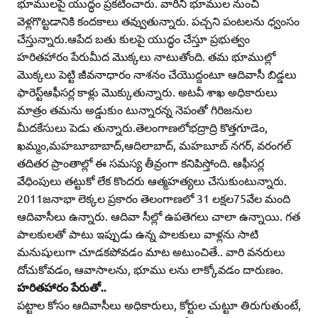
భూములపై యుద్ధం ప్రకటించారు. వారిని భూముల నుంచి
వెళ్లగొట్టడానికి కందకాలు తవ్వుతున్నారు. పచ్చని పంటలను ధ్వంసం
చేస్తున్నారు.ఆపేద బతు కులపై యుద్ధం చేస్తూ ప్రభుత్వం
హరితహారం పేరుమీద మొక్కలు నాటుతోంది. తమ భూముల్లో
మొక్కలు పెట్టి జీవనాధారం నాశనం చేయొద్దంటూ ఆదివాసీ బిడ్డలు
ఫారెస్ట్‌ఆఫీసర్ల కాళ్లు మొక్కుతున్నారు. అటవీ శాఖ అధికారులు
మాత్రం తమను అడ్డుకుం టున్నారన్న నెపంతో గిరిజనుల
మీదకేసులు పెడు తున్నారు.తెలంగాణలోభద్రాద్రి కొత్తగూడెం,
ఖమ్మం,మహబూబాబాద్‌,ఆదిలాబాద్‌, మహబూబ్‌ నగర్‌, వరంగల్‌
తదితర ప్రాంతాల్లో ఈ సమస్య తీవ్రంగా కనిపిస్తోంది. ఆఫీసర్ల
వేధింపులు తట్టుకో లేక కొందరు ఆత్మహత్యలు చేసుకుంటున్నారు.
2011జనాభా లెక్కల ప్రకారం తెలంగాణలో 31 లక్షల75వేల మంది
ఆదివాసీలు ఉన్నారు. ఆదివా సీల్లో ఉపతెగలు చాలా ఉన్నాయి. గత
పాలకులతో పాటు ఇప్పుడు ఉన్న పాలకులు వాళ్లను సాటి
మనుషులుగా చూడకపోవడం మాట అటుంచితే.. వారి వనరులు
దోచుకోవడం, ఆవాసాలను, భూము లను లాక్కోవడం దారుణం.
హరితహారం పేరుతో..
పట్టాల కోసం ఆదివాసీలు అధికారులు, కోర్టుల చుట్టూ తిరుగుతుంటే,