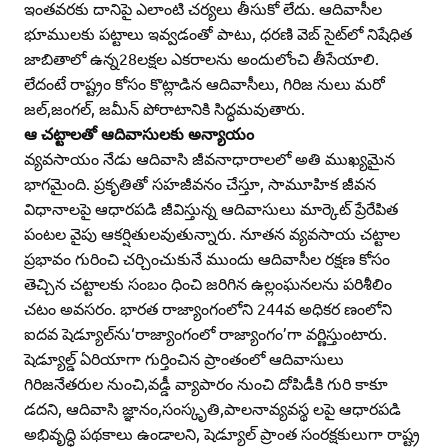
ఇంతవరకు దానిపై ఎలాంటి చర్యలు తీసుకో లేదు. ఆదివాసీల
భూములకు పట్టాలు ఇవ్వడంతో పాటు, ధరణి వెబ్‌ సైట్‌లో నిషేధిత
జాబితాలో ఉన్న28లక్షల ఎకరాలను అందులోంచి తీసేయాలి.
లేదంటే రాష్ట్రం కోసం కొట్లాడిన ఆదివాసీలు, గిరిజ నులు మరో
జల్‌,జంగల్‌, జమీన్‌ పోరాటానికి సిద్ధమవుతారు.
ఆ చట్టాలతో ఆదివాసులకు అన్యాయం
వ్యవసాయం నేడు ఆదివాసి జీవనాధారాలలో అతి ముఖ్యమైన
భాగమైంది. ప్రకృతితో సహజీవనం చేస్తూ, సామూహిక జీవన
విధానాలపై ఆధారపడి జీవిస్తున్న ఆదివాసులు మార్కెట్‌ ప్రేరేపిత
పంటల వైపు ఆకర్షితులవుతున్నారు. నూతన వ్యవసాయ చట్టాల
ప్రభావం గురించి చర్చించుకునే ముందు ఆదివాసీల రక్షణ కోసం
తెచ్చిన చట్టాలకు సంబం ధించి జరిగిన ఉల్లంఘనలను పరిశీలిం
చటం అవసరం. భారత రాజ్యాంగంలోని 244వ అధికర ణంలోని
ఐదవ షెడ్యూల్‌ను‘రాజ్యాంగంలో రాజ్యాంగం’గా వర్ణిస్తుంటారు.
షెడ్యూల్డ్‌ ఏరియాగా గుర్తించిన ప్రాంతంలో ఆదివాసులు
గిరిజనేతరుల నుంచి,వడ్డీ వ్యాపారం నుంచి దోపిడీకి గురి కాకూ
డదని, ఆదివాసి జ్ఞానం,సంస్కృతి,పాలనావ్యవస్థ లపై ఆధారపడి
అభివృద్ధి పథకాలు ఉండాలని, షెడ్యూల్‌ ప్రాంత సంరక్షకులుగా రాష్ట్ర