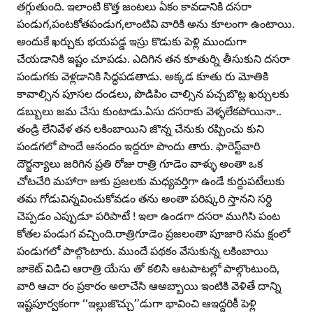
తగ్గుతుంది. ఇలాంటి కొత్త జంటలు ఏకం కావడానికి దసరా
పండుగ,పంటకోతపండుగ,లాంటివి వారికి అను కూలంగా ఉంటాయి.
అందుకే ఖర్చుకు భయపడ్డ ఇస్రు కొడుకు పెళ్లి ముందుగా
చేయడానికి ఇష్టం చూపడు. ఎదిగిన తన కూతుర్ని తీసుకుని దసరా
పండుగకు వెళ్లడానికి సిద్ధపడతాడు. అక్కడ కూతు రు మోతికి
కావాల్సిన పూసల దండలు, పొడిపిం చాల్సిన పచ్చబొట్ల ఖర్చులకు
డబ్బులు జమ చేసు కుంటాడు.ఏసు దసరాకు వెళ్ళలేకపోయినా..
తండ్రి లేనివేళ తన లకింబాయిని జొన్న చేనుకు రప్పించు కుని
పండగలో పొందే ఆనందం ఇద్దరూ పొందు తారు. ఫారెస్ట్‌వారి
దౌర్జన్యాలు జరిగిన ప్రతి రోజు రాత్రి గూడెం వాళ్ళు అంతా ఒక
చోటచేరి మహారా జుకు ప్రజలకు మధ్యవర్తిగా ఉండే కుర్దుపటేలుకు
తమ గోడువిన్నవించుకోవడం తను అంతా పరిష్కరి స్తానని సర్ది
చెప్పడం ఎప్పుడూ పరిపాటే ! ఇలా ఉండగా దసరా ముగిసి పంట
కోతల పండుగ వచ్చింది.రాత్రిగూడెం ప్రజలంతా పూజారి సమ క్షంలో
పండుగలో పాల్గొంటారు. ముందే పథకం వేసుకున్న లకింబాయి
జాకెట్‌ విడిచి ఆరాత్రి యేసు తో కలిసి ఆటపాటల్లో పాల్గొంటుంది,
వారి ఆచా రం ప్రకారం అలాచేసి ఆఅబ్బాయి ఇంటికి వెళితే దాన్ని
ఇష్టపూర్వకంగా ‘‘ఇల్లుజొచ్చు’’డుగా భావించి ఆఇద్దరికీ పెళ్లి