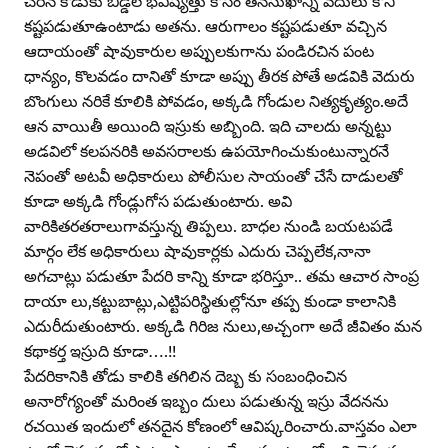
కష్టపడుతూఉంటాడు అతను. ఆరుగాలం కష్టపడుతూ వచ్చిన
ఆదాయంతో షావుకారుల అప్పులకుగాను పండిరచిన పంట
ధాన్యం, కొలవడం దానితో కూడా అప్పు తీరక పోతే అడవికి వెదురు
బొంగులు నరికే కూలికి పోవడం, అక్కడి గోండుల నిత్యకృత్యం.అదే
ఆన వాయితీ అయింది ఇస్రుకు అబ్బింది. ఇది చాలదు అన్నట్టు
అడవిలో కలపనరికి అవసరాలకు ఉపయోగించుకుంటున్నారనే
నెపంతో అటవీ అధికారులు పోలీసుల సాయంతో చేసే దాడులతో
కూడా అక్కడి గోండ్లుగోస పడుతుంటారు. అవి
వారికితరతరాలుగావస్తున్న తిప్పలు. బాధల నుండి బయటపడే
మార్గం లేక అధికారులు షావుకార్లకు ఎదురు చెప్పలేక,నానా
అగచాట్లు పడుతూ పేదరి కాన్ని కూడా భరిస్తూ.. తమ ఆచార సాంప్ర
దాయా లు,కట్టుబాట్లు,ఎట్టిపరిస్థితుల్లోనూ తప్ప కుండా కాలానికి
ఎదురీదుతుంటారు. అక్కడి గిరిజ నులు,అచ్చంగా అదే జీవితం మన
కథాకర్త ఇస్రుది కూడా….!!
పేదరికానికి తోడు కాలికి తగిలిన దెబ్బ కు సంబంధించిన
అనారోగ్యంతో మరింత ఇబ్బం దులు పడుతున్న ఇస్రు వేదనను
రచయిత ఇందులో తనదైన కోణంలో ఆవిష్కరించారు.వాస్తవం ఎలా