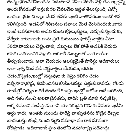
తున్న భరించలేనిబాధను పడుతూనే చేపల వేటకు వెళ్లి తన లక్ష్యాన్ని
అందుకోవడంతో ఇస్రుకుగల చేపలవేట ఇష్టత తెలుస్తుంది, ఎన్నో
బాధలు భరిం చి ఇల్లు చేరిన తనకు ఇంటి వాతావరణం ఆందో ళన
కలిగిస్తుంది. అడవిలో గిరిజనుల జీవాలు మేత మేసినందుకు,వారు
ఇంటి అవసరాలకు అడవి నుంచి కర్రలు,కట్టెలు, తెచ్చుకున్నందుకు,
వేర్వేరు కారణాలకు గాను ప్రతి కుటుంబం ఫారెస్ట్‌ వాళ్లకు ఏటా
50రూపాయలు చెల్లించాలి, డబ్బులు లేక పోతే అడవికి వెదురు
బొంగు నరకడానికి వెళ్లాలి. ఆకూలీ డబ్బులతో వారి బాకీలు
తీర్చుకుంటారు. అలా చేయడం ఆలస్యమైతే ఫారెస్టు అధికారులు
ఇలా ఇళ్ళ మీద పడి దౌర్జన్యాలు చేయడం, బెదిరిం
చడం,కొట్టడం,ఇంట్లో వస్తువుల కు నష్టం కలిగిం చడం
విప్పసారా,కోళ్లు, కనిపించినవి కనిపించినట్టు ఎత్తుకుపోవడం, గోండు
గూడేల్లో నిత్యం జరిగే తంతులే !! ఇస్రు ఇంట్లో ఆరోజు అదే జరిగింది,
అది గతం నుంచి అలవాటైనతను, వారిని బ్రతి మాలి నచ్చజెప్పి
అక్కడినుంచి పంపేస్తాడు.కానీ యువకుడైన కొడుకు ఏసుకు ఇదేమీ
అర్థం కాదు, అంతకు ముందు ఫారెస్ట్‌ వాళ్ళుతనను కొట్టిన దెబ్బల
బాధబరిస్తు తండ్రి నుంచి సరైన సమాధా నం రాక మౌనంగా
రోదిస్తాడు. ఆదిలాబాద్‌ ప్రాం తంలోని మహారాష్ట్ర సరిహద్దు