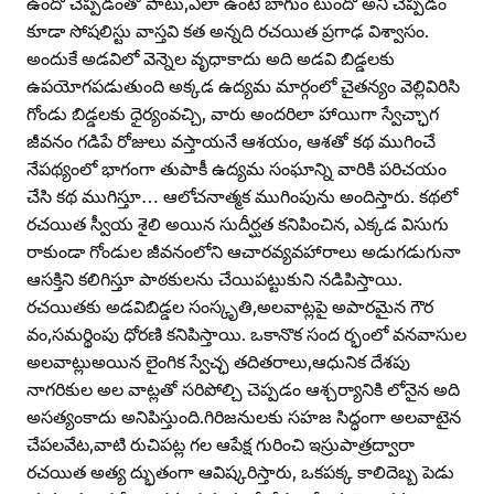
ఉందో చెప్పడంతో పాటు,ఎలా ఉంటే బాగుం టుందో అని చెప్పడం
కూడా సోషలిస్టు వాస్తవి కత అన్నది రచయిత ప్రగాఢ విశ్వాసం.
అందుకే అడవిలో వెన్నెల వృధాకాదు అది అడవి బిడ్డలకు
ఉపయోగపడుతుంది అక్కడ ఉద్యమ మార్గంలో చైతన్యం వెల్లివిరిసి
గోండు బిడ్డలకు ధైర్యంవచ్చి, వారు అందరిలా హాయిగా స్వేచ్ఛాగ
జీవనం గడిపే రోజులు వస్తాయనే ఆశయం, ఆశతో కథ ముగించే
నేపథ్యంలో భాగంగా తుపాకీ ఉద్యమ సంఘాన్ని వారికి పరిచయం
చేసి కథ ముగిస్తూ… ఆలోచనాత్మక ముగింపును అందిస్తారు. కథలో
రచయిత స్వీయ శైలి అయిన సుదీర్ఘత కనిపించిన, ఎక్కడ విసుగు
రాకుండా గోండుల జీవనంలోని ఆచారవ్యవహారాలు అడుగడుగునా
ఆసక్తిని కలిగిస్తూ పాఠకులను చేయిపట్టుకుని నడిపిస్తాయి.
రచయితకు అడవిబిడ్డల సంస్కృతి,అలవాట్లపై అపారమైన గౌర
వం,సమర్థింపు ధోరణి కనిపిస్తాయి. ఒకానొక సంద ర్భంలో వనవాసుల
అలవాట్లుఅయిన లైంగిక స్వేచ్ఛ తదితరాలు,ఆధునిక దేశపు
నాగరికుల అల వాట్లతో సరిపోల్చి చెప్పడం ఆశ్చర్యానికి లోనైన అది
అసత్యంకాదు అనిపిస్తుంది.గిరిజనులకు సహజ సిద్ధంగా అలవాటైన
చేపలవేట,వాటి రుచిపట్ల గల ఆపేక్ష గురించి ఇస్రుపాత్రద్వారా
రచయిత అత్య ద్భుతంగా ఆవిష్కరిస్తారు, ఒకపక్క కాలిదెబ్బ పెడు