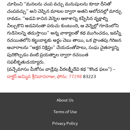
చూపించి ‘‘మనలను చంప వచ్చు మనుషులను కూడా దీనితో
చంపవచ్చు’’ అని చెప్పిన మాటల ద్వారా అతని ఆలోచనల్లో మార్పు
రావడం. ‘‘అడవి కాచిన వెన్నెల ఆకాశాన్ని కప్పేసిన వృక్షాల్ని
చీల్చుకొని అడవినంతా పరుచు కుంటుంది, ఆ వెన్నెల్లో గూడెంలోని
గుడిసెలన్ని తడుస్తాయి’’ అన్న వాక్యాలతో కథ ముగించడం, ఇవన్నీ
రచయితలోని కట్టుబాట్లకు అర్థం చెబు తాయి, ఒక ప్రాంతపు గిరిజన
ఆచారాలను ‘‘అక్షర నిక్షిప్తం’’ చేయడంతోపాటు, సంఘ చైతన్యాన్ని
పురికొల్పడం వంటి ప్రయత్నాల ద్వారా రచయిత
సఫలీకృతుడయ్యారు.
(వచ్చేమాసం మీకోసం వాడ్రేవు వీరలక్ష్మీదేవి కథ ‘‘కొండ ఫలం’’) –
డాక్టర్‌ అమ్మిన శ్రీనివాసరాజు, ఫోను: 77298
83223
About Us
Terms of Use
Privacy Policy