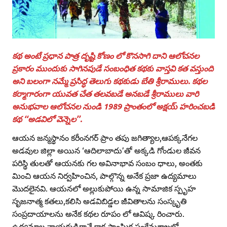
కథ అంటే ప్రధాన పాత్ర దృష్టి కోణం లో కొనసాగి దాని ఆలోచనల
ప్రకారం ముందుకు సాగినపుడే సంబంధిత కథకు వాస్తవి కత వస్తుంది
అని బలంగా నమ్మే ప్రసిద్ధ తెలుగు కథకుడు బేతి శ్రీరాములు. కథల
కర్మాగారంగా యువత చేత తలవబడే అనబడే శ్రీరాములు వారి
అనుభవాల ఆలోచనల నుండి 1989 ప్రాంతంలో అక్షయ్‌ హరించబడి
కథ ‘‘అడవిలో వెన్నెల’’.
ఆయన జన్మస్థానం కరీంనగర్‌ ప్రాం తపు జగిత్యాల,ఆపక్కనేగల
అడవుల జిల్లా అయిన ‘ఆదిలాబాదు’తో అక్కడి గోండుల జీవన
పరిస్థి తులతో ఆయనకు గల అవినాభావ సంబం ధాలు, అంతకు
మించి ఆయన నిర్వహించిన, పాల్గొన్న అనేక ప్రజా ఉద్యమాలు
మొదలైనవి. ఆయనలో అల్లుకుపోయి ఉన్న సామాజిక స్పృహ
సృజనాత్మ కతలు,కలిసి అడవిబిడ్డల జీవితాలను సంస్కృతి
సంప్రదాయాలను అనేక కథల రూపం లో ఆవిష్క రించారు.
ఉద్యమాల నాయకుడిగానే కాక సాంఘిక సంక్షేమశాఖలో