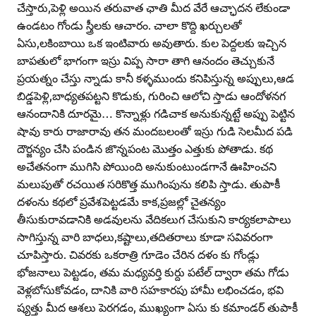
చేస్తారు,పెళ్లి అయిన తరువాత ఛాతి మీద వేరే ఆచ్ఛాదన లేకుండా
ఉండటం గోండు స్త్రీలకు ఆచారం. చాలా కొద్ది ఖర్చులతో
ఏసు,లకింబాయి ఒక ఇంటివారు అవుతారు. కుల పెద్దలకు ఇచ్చిన
బాపతులో భాగంగా ఇస్రు విప్ప సారా తాగి ఆనందం తెచ్చుకునే
ప్రయత్నం చేస్తు న్నాడు కానీ కళ్ళముందు కనిపిస్తున్న అప్పులు,ఆడ
బిడ్డపెళ్లి,బాధ్యతపట్టని కొడుకు, గురించి ఆలోచి స్తాడు ఆందోళనగ
ఆనందానికి దూరమై… కొన్నాళ్లు గడిచాక అనుకున్నట్టే అప్పు పెట్టిన
షావు కారు రాజారావు తన మందబలంతో ఇస్రు గుడి సెలమీద పడి
దౌర్జన్యం చేసి పండిన జొన్నపంట మొత్తం ఎత్తుకు పోతాడు. కథ
అచేతనంగా ముగిసి పోయింది అనుకుంటుండగానే ఊహించని
మలుపుతో రచయిత సరికొత్త ముగింపును కలిపి స్తాడు. తుపాకీ
దళంను కథలో ప్రవేశపెట్టడమే కాక,ప్రజల్లో చైతన్యం
తీసుకురావడానికి అడవులను వేదికలుగ చేసుకుని కార్యకలాపాలు
సాగిస్తున్న వారి బాధలు,కష్టాలు,తదితరాలు కూడా సవివరంగా
చూపిస్తారు. చివరకు ఒకరాత్రి గూడెం చేరిన దళం కు గోండ్లు
భోజనాలు పెట్టడం, తమ మధ్యవర్తి కుర్దు పటేల్‌ ద్వారా తమ గోడు
వెళ్లబోసుకోవడం, దానికి వారి సహకారపు హామీ లభించడం, భవి
ష్యత్తు మీద ఆశలు పెరగడం, ముఖ్యంగా ఏసు కు కమాండర్‌ తుపాకీ