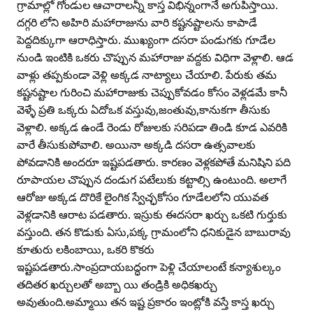
గ్రామాల్లో గోండుల ఆచారాలన్నీ కాస్త విభిన్నంగానే అగుపిస్తాయి.
దగ్గరి లోని అహిరి మహారాజును వారి కష్టనష్టాలను కాపాడే
పెద్దదిక్కుగా ఆరాధిస్తారు. ముఖ్యంగా దసరా పండుగకు గూడేల
నుండి ఇంటికి ఒకరు చొప్పున మహారాజు వద్దకు విధిగా వెళ్లాలి. ఆడ
వాళ్లు తప్పకుండా వెళ్లి అక్కడ నాట్యాలు చేయాలి. పేరుకు తమ
కష్టనష్టాల గురించి మహారాజుకు చెప్పుకోవడం కోసం వెళ్లడమే కానీ
వెళ్ళే ప్రతి ఒక్కరు ఏదోఒక వస్తువు,జంతువు,కానుకగా తీసుకు
వెళ్లాలి. అక్కడ ఉండే రెండు రోజులకు సరిపడా తిండి కూడ ఎవరికి
వారే తీసుకుపోవాలి. అయినా అక్కడి దసరా ఉత్సవాలకు
పోవడానికి అందరూ ఇష్టపడతారు. కారణం వెళ్లకపోతే మనిషిని పది
రూపాయల చొప్పున దండుగ పటేలుకు కట్టాల్సి ఉంటుంది. అలాగే
ఆరోజు అక్కడ దొరికే లైంగిక స్వేచ్ఛకోసం గూడేలలోని యువత
వెళ్లడానికి ఆరాట పడతారు. ఇస్రుకు ఈదసరా ఖర్చు ఒకటి గుర్తుకు
వస్తుంది. తన కొడుకు ఏసు,పక్క గ్రామంలోని ధనికుడైన బాబురావు
కూతురు లకింబాయి, ఒకరి కొకరు
ఇష్టపడతారు.సాంప్రదాయబద్ధంగా పెళ్లి చేయాలంటే కన్యాశుల్కం
తదితర ఖర్చులతో అబ్బా యి తండ్రికి అధికఖర్చు
అవుతుంది.అమ్మాయి తన ఇష్ట ప్రకారం ఇంట్లోకి వస్తే కాస్త ఖర్చు