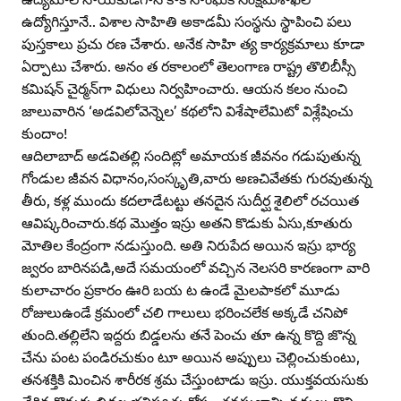
ఉద్యోగిస్తూనే.. విశాల సాహితి అకాడమీ సంస్థను స్థాపించి పలు
పుస్తకాలు ప్రచు రణ చేశారు. అనేక సాహి త్య కార్యక్రమాలు కూడా
ఏర్పాటు చేశారు. అనం త రకాలంలో తెలంగాణ రాష్ట్ర తొలిబీస్సీ
కమిషన్‌ చైర్మన్‌గా విధులు నిర్వహించారు. ఆయన కలం నుంచి
జాలువారిన ‘అడవిలోవెన్నెల’ కథలోని విశేషాలేమిటో విశ్లేషించు
కుందాం!
ఆదిలాబాద్‌ అడవితల్లి సందిట్లో అమాయక జీవనం గడుపుతున్న
గోండుల జీవన విధానం,సంస్కృతి,వారు అణచివేతకు గురవుతున్న
తీరు, కళ్ల ముందు కదలాడేటట్టు తనదైన సుదీర్ఘ శైలిలో రచయిత
ఆవిష్కరించారు.కథ మొత్తం ఇస్రు అతని కొడుకు ఏసు,కూతురు
మోతిల కేంద్రంగా నడుస్తుంది. అతి నిరుపేద అయిన ఇస్రు భార్య
జ్వరం బారినపడి,అదే సమయంలో వచ్చిన నెలసరి కారణంగా వారి
కులాచారం ప్రకారం ఊరి బయ ట ఉండే మైలపాకలో మూడు
రోజులుఉండే క్రమంలో చలి గాలులు భరించలేక అక్కడే చనిపో
తుంది.తల్లిలేని ఇద్దరు బిడ్డలను తనే పెంచు తూ ఉన్న కొద్ది జొన్న
చేను పంట పండిరచుకుం టూ అయిన అప్పులు చెల్లించుకుంటు,
తనశక్తికి మించిన శారీరక శ్రమ చేస్తుంటాడు ఇస్రు. యుక్తవయసుకు
చేరిన కొడుకు బిడ్డల భవిష్యత్తు కోసం తనసుఖాన్ని వదులు కొని