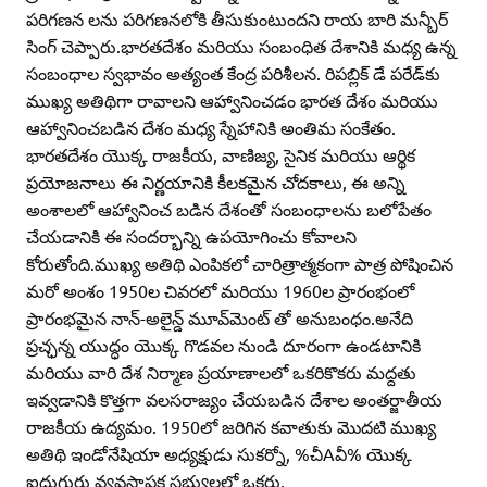
పరిగణన లను పరిగణనలోకి తీసుకుంటుందని రాయ బారి మన్బీర్‌
సింగ్‌ చెప్పారు.భారతదేశం మరియు సంబంధిత దేశానికి మధ్య ఉన్న
సంబంధాల స్వభావం అత్యంత కేంద్ర పరిశీలన. రిపబ్లిక్‌ డే పరేడ్‌కు
ముఖ్య అతిథిగా రావాలని ఆహ్వానించడం భారత దేశం మరియు
ఆహ్వానించబడిన దేశం మధ్య స్నేహానికి అంతిమ సంకేతం.
భారతదేశం యొక్క రాజకీయ, వాణిజ్య, సైనిక మరియు ఆర్థిక
ప్రయోజనాలు ఈ నిర్ణయానికి కీలకమైన చోదకాలు, ఈ అన్ని
అంశాలలో ఆహ్వానించ బడిన దేశంతో సంబంధాలను బలోపేతం
చేయడానికి ఈ సందర్భాన్ని ఉపయోగించు కోవాలని
కోరుతోంది.ముఖ్య అతిథి ఎంపికలో చారిత్రాత్మకంగా పాత్ర పోషించిన
మరో అంశం 1950ల చివరలో మరియు 1960ల ప్రారంభంలో
ప్రారంభమైన నాన్‌-అలైన్డ్‌ మూవ్‌మెంట్‌ తో అనుబంధం.అనేది
ప్రచ్ఛన్న యుద్ధం యొక్క గొడవల నుండి దూరంగా ఉండటానికి
మరియు వారి దేశ నిర్మాణ ప్రయాణాలలో ఒకరికొకరు మద్దతు
ఇవ్వడానికి కొత్తగా వలసరాజ్యం చేయబడిన దేశాల అంతర్జాతీయ
రాజకీయ ఉద్యమం. 1950లో జరిగిన కవాతుకు మొదటి ముఖ్య
అతిథి ఇండోనేషియా అధ్యక్షుడు సుకర్నో, %చీAవీ% యొక్క
ఐదుగురు వ్యవస్థాపక సభ్యులలో ఒకరు.