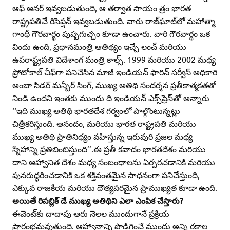
ఆఫ్‌ ఆనర్‌ ఇవ్వబడుతుంది, ఆ తర్వాత సాయం త్రం భారత
రాష్ట్రపతిచే రిసెప్షన్‌ ఇవ్వబడుతుంది. వారు రాజ్‌ఘాట్‌లో మహాత్మా
గాంధీ గౌరవార్థం పుష్పగుచ్ఛం కూడా ఉంచారు. వారి గౌరవార్థం ఒక
విందు ఉంది, ప్రధానమంత్రి ఆతిథ్యం ఇచ్చే లంచ్‌ మరియు
ఉపరాష్ట్రపతి విదేశాంగ మంత్రి కాల్స్‌. 1999 మరియు 2002 మధ్య
ప్రోటోకాల్‌ చీఫ్‌గా పనిచేసిన మాజీ ఇండియన్‌ ఫారిన్‌ సర్వీస్‌ అధికారి
అంబా సిడర్‌ మన్బీర్‌ సింగ్‌, ముఖ్య అతిథి సందర్శన ప్రతీకాత్మకతతో
నిండి ఉందని ఇంతకు ముందు ది ఇండియన్‌ ఎక్స్‌ప్రెస్‌తో అన్నారు
‘‘ఇది ముఖ్య అతిథి భారతదేశ గర్వంలో పాల్గొంటున్నట్లు
చిత్రీకరిస్తుంది. ఆనందం, మరియు భారత రాష్ట్రపతి మరియు
ముఖ్య అతిథి ప్రాతినిధ్యం వహిస్తున్న ఇరువురి ప్రజల మధ్య
స్నేహాన్ని ప్రతిబింబిస్తుంది’’.ఈ ప్రతీ కవాదం భారతదేశం మరియు
దాని ఆహ్వానిత దేశం మధ్య సంబంధాలను ఏర్పరచడానికి మరియు
పునరుద్ధరించడానికి ఒక శక్తివంతమైన సాధనంగా పనిచేస్తుంది,
ఎక్కువ రాజకీయ మరియు దౌత్యపరమైన ప్రాముఖ్యత కూడా ఉంది.
అయితే రిపబ్లిక్‌ డే ముఖ్య అతిథిని ఎలా ఎంపిక చేస్తారు?
ఈవెంట్‌కు దాదాపు ఆరు నెలల ముందుగానే ప్రక్రియ
ప్రారంభమవుతుంది. ఆహ్వానాన్ని పొడిగించే ముందు అన్ని రకాల