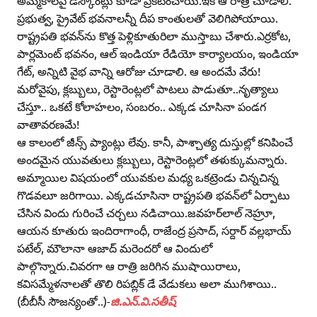
ప్రభుత్వ, ప్రైవేట్‌ భవనాలన్నీ దీప కాంతులతో వెలిగిపోయాయి.
రాష్ట్రపతి భవన్‌ను కొత్త పెళ్లికూతురిలా ముస్తాబు చేశారు.ఎర్రకోట,
పార్లమెంట్‌ భవనం, ఆల్‌ ఇండియా రేడియో కార్యాలయం, ఇండియా
గేట్‌, అన్నిటి వైభ వాన్ని ఆరోజు చూడాలి. ఆ అందమే వేరు!
మరోవైపు, క్లబ్బులు, రెస్టారెంట్లలో పాటలు పాడుతూ..నృత్యాలు
చేస్తూ.. ఒకటే కోలాహలం, సంబరం.. ఎక్కడ చూసినా పండగ
వాతావరణమే!
ఆ కాలంలో జీన్స్‌ ప్యాంట్లు లేవు. కానీ, పాశ్చాత్య దుస్తుల్లో కనిపించే
అందమైన యువతులు క్లబ్బులు, రెస్టారెంట్లలో తళుక్కుమన్నారు.
అమ్మాయిల విషయంలో యువకుల మధ్య ఒకట్రెండు చిన్నచిన్న
గొడవలూ జరిగాయి. ఎక్కడచూసినా రాష్ట్రపతి భవన్‌లో ఏర్పాటు
చేసిన విందు గురించే చర్చలు నడిచాయి.జవహర్‌లాల్‌ నెహ్రూ,
ఆయన కూతురు ఇందిరాగాంధీ, రాజేంద్ర ప్రసాద్‌, సర్దార్‌ వల్లభాయ్‌
పటేల్‌, మౌలానా ఆజాద్‌ మరెందరో ఆ విందులో
పాల్గొన్నారు.చివరగా ఆ రాత్రి జరిగిన ముషాయిరాలు,
కవిసమ్మేళనాలతో తొలి రిపబ్లిక్‌ డే వేడుకలు అలా ముగిశాయి..
(బీబీసీ సౌజన్యంతో..)-
జి.ఎన్‌.వి.సతీష్‌