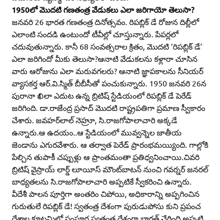
1950లో మొదటి గణతంత్ర వేడుకలు ఎలా జరిగాయో తెలుసా?
జనవరి 26 భారత గణతంత్ర దినోత్సవం. రిపబ్లిక్‌ డే రోజున దిల్లీలో
ఎలాంటి సందడి ఉంటుందో టీవీల్లో చూస్తున్నారు. పేపర్లలో
చదువుతున్నారు. కానీ 68 సంవత్సరాల క్రితం, మొదటి ‘రిపబ్లిక్‌ డే’
ఎలా జరిగిందో మీకు తెలుసా?ఆనాటి వేడుకలను కళ్లారా చూసిన
వారు ఆరోజును ఎలా మరువగలరు? ఆనాటి జ్ఞాపకాలను సీనియర్‌
వ్యాసకర్త ఆర్‌.వి.స్మిత్‌ బీబీసీతో పంచుకున్నారు. 1950 జనవరి 26న
పురానా ఖిలా ఎదుట ఉన్న బ్రిటిష్‌ స్టేడియంలో రిపబ్లిక్‌ డే పెరేడ్‌
జరిగింది. డా.రాజేంద్ర ప్రసాద్‌ మొదటి రాష్ట్రపతిగా ప్రమాణ స్వీకారం
చేశారు. జవహర్‌లాల్‌ నెహ్రూ, సి.రాజగోపాలాచారి అక్కడే
ఉన్నారు.ఆ ఉదయం..ఆ స్టేడియంలో మువ్వన్నెల జాతీయ
జెండాను ఎగురవేశారు. ఆ తర్వాత పెరేడ్‌ ప్రారంభమయ్యింది. గాల్లోకి
పేల్చిన తుపాకీ చప్పుళ్లు ఆ ప్రాంతమంతా ప్రతిధ్వనించాయి.చివరి
బ్రిటిష్‌ వైస్రాయ్‌ లార్డ్‌ లూయీస్‌ మౌంట్‌బాటన్‌ నుంచి గవర్నర్‌ జనరల్‌
బాధ్యతలను సి.రాజగోపాలాచారి అప్పటికే స్వీకరించి ఉన్నారు.
వీదేశీ పాలన పూర్తిగా అంతరిం చిపోయి, అధికారాన్ని అప్పగించిన
గురుతులే రిపబ్లిక్‌ డే! స్వతంత్ర దేశంగా పురుడుపోసు కుని ప్రపంచ
దేశాల కూటమిలో సంపూర్ణ స్వతంత్ర దేశంగా భారత్‌ చేరింది.అప్పటి