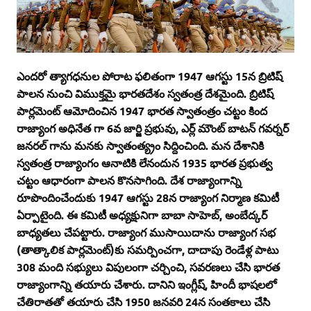
ఎందరో త్యాగధనుల పోరాట ఫలితంగా 1947 ఆగస్టు 15న బ్రిటిష్‌
పాలన నుంచి విముక్తమై భారతదేశం స్వతంత్ర దేశమైంది. బ్రిటిష్‌
పార్లమెంట్‌ ఆమోదించిన 1947 భారత స్వాతంత్రం చట్టం కింద
రాజ్యాంగ అధినేత గా 6వ జార్జి ప్రభువు, ఎర్ల్‌ మౌంట్‌ బాటన్‌ గవర్నర్‌
జనరల్‌ గాను మనకు స్వాతంత్య్రం సిద్దించింది. మన దేశానికి
స్వతంత్ర రాజ్యాంగం ఆనాటికి లేనందున 1935 భారత ప్రభుత్వ
చట్టం ఆధారంగా పాలన కొనసాగింది. దేశ రాజ్యాంగాన్ని
రూపొందించేందుకు 1947 ఆగస్టు 28న రాజ్యాంగ నిర్మాణ కమిటీ
ఏర్పాటైంది. ఈ కమిటీ అధ్యక్షునిగా బాబా సాహెబ్‌, అంబేద్కర్‌
బాధ్యతలు చేపట్టారు. రాజ్యాంగ ముసాయిదాను రాజ్యాంగ సభ
(తాత్కాలిక పార్లమెంట్‌)కు సమర్పించగా, దాదాపు రెండేళ్ల పాటు
308 మంది సభ్యులు విపులంగా చర్చించి, సవరణలు చేసి భారత
రాజ్యాంగాన్ని తయారు చేశారు. దానిని ఇంగ్లీష్‌, హిందీ భాషలలో
చేతిరాతతో తయారు చేసి 1950 జనవరి 24న సంతకాలు చేసి