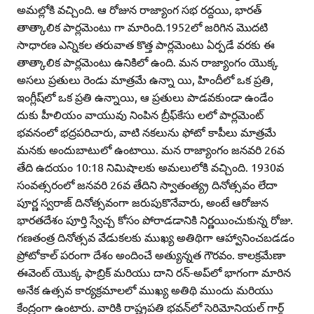
అమల్లోకి వచ్చింది. ఆ రోజున రాజ్యాంగ సభ రద్దయి, భారత్‌
తాత్కాలిక పార్లమెంటు గా మారింది.1952లో జరిగిన మొదటి
సాధారణ ఎన్నికల తరువాత కొత్త పార్లమెంటు ఏర్పడే వరకు ఈ
తాత్కాలిక పార్లమెంటు ఉనికిలో ఉంది. మన రాజ్యాంగం యొక్క
అసలు ప్రతులు రెండు మాత్రమే ఉన్నా యి, హిందీలో ఒక ప్రతి,
ఇంగ్లీష్‌లో ఒక ప్రతి ఉన్నాయి, ఆ ప్రతులు పాడవకుండా ఉండేం
దుకు హీలియం వాయువు నింపిన బ్రీఫ్‌కేసు లలో పార్లమెంట్‌
భవనంలో భద్రపరిచారు, వాటి నకలును ఫోటో కాపీలు మాత్రమే
మనకు అందుబాటులో ఉంటాయి. మన రాజ్యాంగం జనవరి 26వ
తేది ఉదయం 10:18 నిమిషాలకు అమలులోకి వచ్చింది. 1930వ
సంవత్సరంలో జనవరి 26వ తేదిని స్వాతంత్య్ర దినోత్సవం లేదా
పూర్ణ స్వరాజ్‌ దినోత్సవంగా జరుపుకొనేవారు, అంటే ఆరోజున
భారతదేశం పూర్తి స్వేచ్చ కోసం పోరాడడానికి నిర్ణయించుకున్న రోజు.
గణతంత్ర దినోత్సవ వేడుకలకు ముఖ్య అతిథిగా ఆహ్వానించబడడం
ప్రోటోకాల్‌ పరంగా దేశం అందించే అత్యున్నత గౌరవం. కాలక్రమేణా
ఈవెంట్‌ యొక్క ఫాబ్రిక్‌ మరియు దాని రన్‌-అప్‌లో భాగంగా మారిన
అనేక ఉత్సవ కార్యక్రమాలలో ముఖ్య అతిథి ముందు మరియు
కేంద్రంగా ఉంటారు. వారికి రాష్ట్రపతి భవన్‌లో సెరిమోనియల్‌ గార్డ్‌