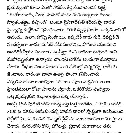
ప్రభుత్వంలో కూడా ఎంతో గౌరవం, కీర్తి సంపాదించిన వ్యక్తి.
‘’ఈరోజు నాకు, మీకు, మనతో పాటు మన కుక్కలకు కూడా
స్వాతంత్య్రం వచ్చింది’’ అంటూ సైనికాధిపతి కరియప్ప బారత
సైన్యాన్ని ఉద్దేశించి ప్రసంగించారు. కరియప్ప ప్రసంగం. అక్కడివారిలో
ఆనందం, ఉత్సా హాన్ని నింపాయి. ఇప్పటికీ నాకు గుర్తే. రిపబ్లిక్‌ డే
సందర్భంగా జామా మసీద్‌ సమీపంలోని ఓ హోటల్‌ యజమాని
అందరికీ స్వీట్లు పంచాడు. ఆ స్వీట్ల రుచి నాకింకా గుర్తుంది. అవి
మహాద్భుతంగా ఉన్నాయి.చాందినీ చౌక్‌ను అందంగా ముస్తాబు
చేశారు. వీధుల నిండా ప్రజలు. వారి చేతుల్లో చిన్నచిన్న జాతీయ
జెండాలు. వారంతా చాలా ఉత్సా హంగా కనిపించారు.
ఎక్కడచూసినా బంతిపూల హారాలు. పూల వ్యాపారులు ఆ
ప్రాంతమంతా రోజా పూలను చల్లారు. ఒకరికొకరు పువ్వులు
ఇచ్చిపుచ్చుకుని శుభాకాంక్షలు చెప్పుకున్నారు.
ఆగస్ట్‌ 15న పురుడుపోసుకున్న స్వతంత్ర భారతం.. 1950, జనవరి
26కు ఓ రూపం తీసుకుందన్న భావన వారిలో స్పష్టంగా కనిపించింది.
దిల్లీలో ప్రధాన కూడలి ‘కన్నాట్‌ ప్లేస్‌’ను చాలా అందంగా ముస్తాబు
చేశారు. నగరంలోని కొన్ని హోటళ్లు, ప్రధాన దుకాణాలు తమ
అమ్మకాలపై డిస్కౌంట్లు కూడా ప్రకటించాయి.ఇక ఆ రాత్రి చూడాలి.