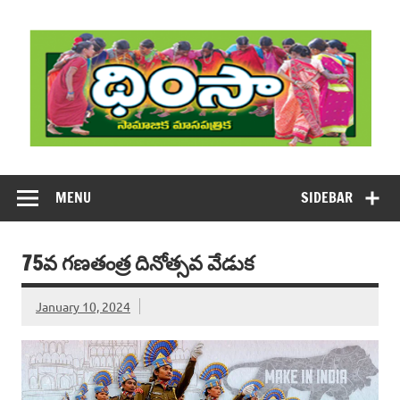
Skip
to
content
DHIMSA
Dhimsa Telugu Monthly Magazine
MENU
SIDEBAR
75వ గణతంత్ర దినోత్సవ వేడుక
January 10, 2024