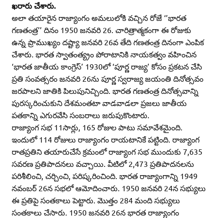
ఖరారు చేశారు.
అలా తయారైన రాజ్యాంగం అమలులోకి వచ్చిన రోజే ‘’భారత
గణతంత్ర’’ దినం 1950 జనవరి 26. చారిత్రాత్మకంగా ఈ రోజుకు
ఉన్న ప్రాముఖ్యం దష్ట్యా జనవరి 26వ తేది గణతంత్ర దినంగా ఎంపిక
చేశారు. భారత స్వాతంత్య్రం పోరాటానికి నాయకత్వం వహించిన
‘భారత జాతీయ కాంగ్రెస్‌’ 1930లో ‘పూర్ణ రాజ్య’ కోసం ప్రకటన చేసి
ప్రతి సంవత్సరం జనవరి 26ను పూర్ణ స్వరాజ్య జయంతి దినోత్సవం
జరపాలని జాతికి పిలుపునిచ్చింది. భారత గణతంత్ర దినోత్సవాన్ని
పురస్కరించుకుని దేశమంతటా వాడవాడలా ప్రజలు జాతీయ
పతకాన్ని ఎగురవేసి సంబరాలు జరుపుకొంటారు.
రాజ్యాంగ సభ 11సార్లు, 165 రోజుల పాటు సమావేశమైంది.
ఇందులో 114 రోజులు రాజ్యాంగం రాయటానికే పట్టింది. రాజ్యాంగ
రాతప్రతిని తయారుచేసే క్రమంలో రాజ్యాంగ సభ ముందుకు 7,635
సవరణ ప్రతిపాదనలు వచ్చాయి. వీటిలో 2,473 ప్రతిపాదనలను
పరిశీలించి, చర్చించి, పరిష్కరించింది. భారత రాజ్యాంగాన్ని 1949
నవంబర్‌ 26న సభలో ఆమోదించారు. 1950 జనవరి 24న సభ్యులు
ఈ ప్రతిపై సంతకాలు పెట్టారు. మొత్తం 284 మంది సభ్యులు
సంతకాలు చేసారు. 1950 జనవరి 26న భారత రాజ్యాంగం