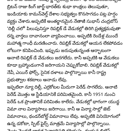
బ్రిటన్‌ రాజు కింగ్‌ జార్జ్‌-భారత్‌కు శుభా కాంక్షలు తెలుపుతూ,
ఇండియాకు కామన్‌వెల్త్‌ దేశాల సభ్యత్వం కొనసాగడం పట్ల హర్షం
వ్యక్తం చేశారు.అప్పటికే అంతర్థానమైన నేతాజీ సుభాస్‌ చంద్రబోస్‌
‘దిల్లీ చలో’ పిలుపునిస్తూ రిపబ్లిక్‌ డే వేడుకల్లో తిరిగి ప్రత్యక్షమవుతా
రన్న వార్తలు దావానంలా వ్యాపించాయి. అప్పటికి రెండేళ్ల ముందే
మహాత్మ గాంధీ మరణించారు. రిపబ్లిక్‌ వేడుకల్లో ఆయన లేకపోవడం
లోటుగా కనిపించింది. ఇప్పుడు జరుపుతున్నంత ఆర్భాటంగా
ఆనాటి రిపబ్లిక్‌ డే వేడుకలు జరగలేదు. కానీ అప్పటికి ఆ వేడుకలు
కూడా బ్రహ్మాండంగానే జరిగాయని చెప్పుకోవాలి. రిపబ్లిక్‌ వేడుకల్లో
నేవీ, ఎయిర్‌ ఫోర్స్‌, సైనిక దళాలు పాల్గొన్నాయి కానీ రాష్ట్ర
ప్రభుత్వాల శకటాలు ఆనాడు లేవు.
ఇప్పటిలా న్యూ దిల్లీ, ఎర్రకోటల మీదుగా పెరేడ్‌ సాగలేదు. ఆనాటి
పెరేడ్‌ మొత్తం ఆ స్టేడియానికే పరిమితమైంది. కానీ 1951 నుంచి
పెరేడ్‌ ఒక ప్రాంతానికే పరిమితం కాలేదు. వేడుకల్లో భాగంగా యుద్ధ
విమా నాల విన్యాసాలు జరిగాయి. కానీ ఆ విన్యా సాల్లో జెట్‌
విమానాలు, థండర్‌బోల్ట్‌ విమానాలు లేవు. అప్పటికి వినియోగంలో
ఉన్న డకోటా, స్పిట్‌ ఫైర్స్‌ మాత్రమే విన్యాసాల్లో పాల్గొన్నాయి.
మొట్ట మొదటి భారత సైన్యాధిపతి కరియప్ప. ఈయన బ్రిటిష్‌