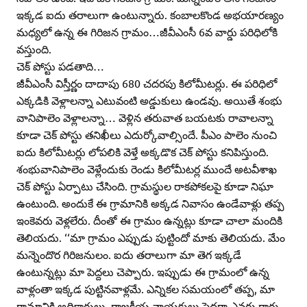
ఇక్కడ ఐదు తరాలుగా ఉంటున్నారు. కంబాలకొండ అభయారణ్యం
మధ్యలో ఉన్న ఈ గిరిజన గ్రామం…జీవీఎంసీ 6వ వార్డు పరిధిలోకి
వస్తుంది.
చెక్‌ పోస్టు పడతాది…
జీవీఎంసీ విస్తీర్ణం దాదాపు 680 చదరపు కిలోమీటర్లు. ఈ పరిధిలో
ఎక్కడికి వెళ్లాలన్నా ఎటువంటి అడ్డుకులు ఉండవు. అయితే శంభు
వానిపాలెం వెళ్లాలన్నా… వెళ్లిన తరువాత బయటకు రావాలన్నా
కూడా చెక్‌ పోస్టు తనిఖీలు ఎదుర్కోవాల్సిందే. పీఎం పాలెం నుంచి
ఐదు కిలోమీటర్లు లోపలికి వెళ్తే అక్కడొక చెక్‌ పోస్టు కనిపిస్తుంది.
శంభువానిపాలెం వెళ్లేందుకు రెండు కిలోమీటర్ల ముందే అటవీశాఖ
చెక్‌ పోస్టు ఏర్పాటు చేసింది. గ్రామస్థుల రాకపోకలపై కూడా నిఘా
ఉంటుంది. అందుకే ఈ గ్రామానికి అక్కడ నివాసం ఉండేవాళ్లు తప్ప
ఇంకెవరు వెళ్లలేరు. దీంతో ఈ గ్రామం ఉన్నట్లు కూడా చాలా మందికి
తెలియదు. ‘‘మా గ్రామం ఎప్పుడు పుట్టిందో మాకు తెలియదు. మేం
మన్నెందొర గిరిజనులం. ఐదు తరాలుగా మా తెగ ఇక్కడే
ఉంటున్నట్లు మా పెద్దలు చెప్పారు. ఇప్పుడు ఈ గ్రామంలో ఉన్న
వాళ్లంతా ఇక్కడ పుట్టినవాళ్లమే. ఎన్నికల సమయంలో తప్ప, మా
గ్రామానికి అధికారులు, రాజకీయ నాయకులు పెద్దగా ఎవరు రారు.