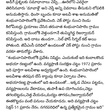
అడిగే ప్రశ్నలకు సమాధానాలు చెప్పి…ఊరిలోని ఎవరైనా
తెలిసినవారు ‘మావాళ్లే’ అని చెప్తే అన్ని వివరాలు తీసుకుని లోపలికి
అనుమతిస్తారు. థింసా బృందం కూడా అటవీ శాఖ అనుమతితో
శంభువానిపాలెంలోకి ప్రవేశించింది. చెక్‌ పోస్టు నుంచి రెండు
కిలోమీటర్లు ప్రయాణం చేసిన తరువాత శంభువానిపాలెం గ్రామం
కనిపిస్తుంది. గ్రామంలోకి వెళ్తుండగానే తుమ్మిగెడ్డ రిజర్వాయర్‌
కనిపిస్తుంది. అది దాటు తుండగా…సెల్‌ ఫోన్‌ సిగ్నల్‌ కట్‌ అయి
పోతుంది. జీవీఎంసీ పరిధిలో ఉండటంతో చెక్‌ పోస్టు నుంచి గ్రామం
వరకూ తారురోడ్డు వేశారు.
‘‘శంభువానిపాలెంలోకి ప్రవేశం నిషిద్ధం. ఎందుకంటే ఇది కంబాలకొండ
అభయా రణ్యంలో ఉంది. వన్యప్రాణి సంరక్షణ చట్టం 1972 ప్రకారం
ఇది పూర్తిగా అటవీశాఖ అధ్వర్యంలో ఉంది. శంభువానిపాలెంలో
అటవీశాఖ తరపున బేస్‌ క్యాంపు కూడా ఏర్పాటు చేశాం.
అభయారణ్య ప్రాంతంలో ఇది ఉండటంతో…ఇక్కడ చేపలు పట్టడం,
వన్యప్రాణులను వేటాడటం, తుపాకీ ఉప యోగించడం,చెట్లు
తగలబెట్టడం,చెత్త వేయడం,మద్యం తాగడం,రిజర్వాయర్‌లో
ఈతకొట్టడం వంటి పనులు చేయకూడదు. అది వన్యప్రాణి చట్టం
సెక్షన్‌ 51 ప్రకారం నేరం. నగరపరిధిలో ఉన్న ప్రత్యేకమైన గ్రామం ఇది’’