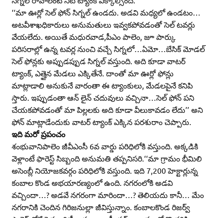
సిగ్నల్‌ రావాలంటే నీటి ట్యాంక్‌ ఎక్కాల్సిందే.
‘‘మా ఊర్లో సెల్‌ ఫోన్‌ సిగ్నల్‌ ఉండదు. అడవి మధ్యలో ఉండటం…
అటవీశాఖధికారులు అనుమతులు ఇవ్వకపోవడంతో సెల్‌ టవర్లు
వేయలేదు. అయితే మధురవాడ,పీఎం పాలెం, జూ పార్కు
పరిసరాల్లో ఉన్న టవర్ల నుంచి వచ్చే సిగ్నలో…ఏమో…బేసిక్‌ మోడల్‌
సెల్‌ ఫోన్లకు అప్పుడప్పుడ సిగ్నల్‌ వస్తుంది. అది కూడా వాటర్‌
ట్యాంక్‌, ఎత్తైన మేడలు ఎక్కితేనే. దాంతో మా ఊర్లో ఫోన్లు
మాట్లాడాలి అనుకునే వారంతా ఈ ట్యాంకులు, మేడలపైనే కనిపి
స్తారు. ఇప్పుడంతా ఆన్‌ లైన్‌ చదువులు వచ్చినా…సెల్‌ ఫోన్‌ పని
చేయకపోవడంతో మా పిల్లలకు అది కూడా వీలుకావడం లేదు’’ అని
ఫోన్‌ మాట్లాడేందుకు వాటర్‌ ట్యాంక్‌ ఎక్కిన పరశురాం చెప్పారు.
ఇది మరో ప్రపంచం
శంభువానిపాలెం జీవీఎంసీ 6వ వార్డు పరిధిలోకి వస్తుంది. అక్కడికి
వెళ్లాంటే ఫారెస్ట్‌ సిబ్బంది అనుమతి తప్పనిసరి.‘‘మా గ్రామం భీమిలి
అసెంబ్లీ నియోజకవర్గం పరిధిలోకి వస్తుంది. ఇది 7,200 హెక్టార్లున్న
కంబాల కొండ అభయారణ్యంలో ఉంది. నగరంలోకి అడవి
వచ్చిందా…? అడవే నగరంగా మారిందా…? తెలియదు కానీ… మేం
నగరానికి చెందిన గిరిజనుల్లా జీవిస్తున్నాం. కంబాలకొండ రిజర్వ్‌