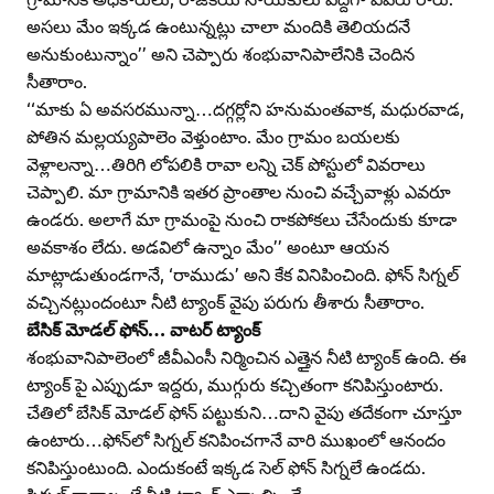
అసలు మేం ఇక్కడ ఉంటున్నట్లు చాలా మందికి తెలియదనే
అనుకుంటున్నాం’’ అని చెప్పారు శంభువానిపాలేనికి చెందిన
సీతారాం.
‘‘మాకు ఏ అవసరమున్నా…దగ్గర్లోని హనుమంతవాక, మధురవాడ,
పోతిన మల్లయ్యపాలెం వెళ్తుంటాం. మేం గ్రామం బయలకు
వెళ్లాలన్నా…తిరిగి లోపలికి రావా లన్ని చెక్‌ పోస్టులో వివరాలు
చెప్పాలి. మా గ్రామానికి ఇతర ప్రాంతాల నుంచి వచ్చేవాళ్లు ఎవరూ
ఉండరు. అలాగే మా గ్రామంపై నుంచి రాకపోకలు చేసేందుకు కూడా
అవకాశం లేదు. అడవిలో ఉన్నాం మేం’’ అంటూ ఆయన
మాట్లాడుతుండగానే, ‘రాముడు’ అని కేక వినిపించింది. ఫోన్‌ సిగ్నల్‌
వచ్చినట్లుందంటూ నీటి ట్యాంక్‌ వైపు పరుగు తీశారు సీతారాం.
బేసిక్‌ మోడల్‌ ఫోన్‌… వాటర్‌ ట్యాంక్‌
శంభువానిపాలెంలో జీవీఎంసీ నిర్మించిన ఎత్తైన నీటి ట్యాంక్‌ ఉంది. ఈ
ట్యాంక్‌ పై ఎప్పుడూ ఇద్దరు, ముగ్గురు కచ్చితంగా కనిపిస్తుంటారు.
చేతిలో బేసిక్‌ మోడల్‌ ఫోన్‌ పట్టుకుని…దాని వైపు తదేకంగా చూస్తూ
ఉంటారు…ఫోన్‌లో సిగ్నల్‌ కనిపించగానే వారి ముఖంలో ఆనందం
కనిపిస్తుంటుంది. ఎందుకంటే ఇక్కడ సెల్‌ ఫోన్‌ సిగ్నలే ఉండదు.