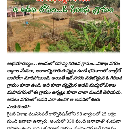
అభయారణ్యం… అందులో రహస్య గిరిజన గ్రామం…విశాఖ నగరం
అద్దాల మేడలు, ఆకాశాన్నితాకుతున్నట్లు ఉండే భవనాలతో కాంక్రీట్‌
జంగిల్‌గా మారిపోయింది. అయితే ఇదే నగరం నడిబొడ్డున ఓ గిరిజన
గ్రామం కూడా ఉంది. అది కూడా దట్టమైన అడవి మధ్యలో.విశాఖ
మహానగరంలో ఈ గ్రామం ఉన్నట్లు కూడా చాలా మందికి తెలియదు.
అసలు నగరంలో అడవి ఎలా ఉంది? ఆ అడవిలో ఊరు
ఎందుకుంది?-
గ్రేటర్‌ విశాఖ మునిసిపల్‌ కార్పొరేషన్‌లోని 98 వార్డులలో 25 లక్షల
మంది జనాభా ఉన్నారు. అందులో 350 మంది జనాభాతో శంభువా
నిపాలెం ఉంది. ఇది ఒక గిరిజన గ్రామం. మన్నెందొర అనే గిరిజనం