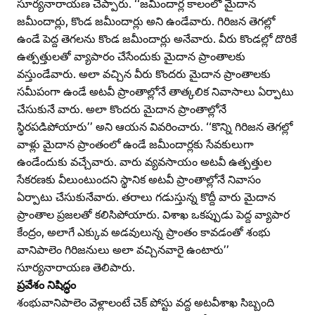
సూర్యనారాయణ చెప్పారు. ‘‘జమీందార్ల కాలంలో మైదాన
జమీందార్లు, కొండ జమీందార్లు అని ఉండేవారు. గిరిజన తెగల్లో
ఉండే పెద్ద తెగలను కొండ జమీందార్లు అనేవారు. వీరు కొండల్లో దొరికే
ఉత్పత్తులతో వ్యాపారం చేసేందుకు మైదాన ప్రాంతాలకు
వస్తుండేవారు. అలా వచ్చిన వీరు కొందరు మైదాన ప్రాంతాలకు
సమీపంగా ఉండే అటవీ ప్రాంతాల్లోనే తాత్కలిక నివాసాలు ఏర్పాటు
చేసుకునే వారు. అలా కొందరు మైదాన ప్రాంతాల్లోనే
స్థిరపడిపోయారు’’ అని ఆయన వివరించారు. ‘‘కొన్ని గిరిజన తెగల్లో
వాళ్లు మైదాన ప్రాంతంలో ఉండే జమీందార్లకు సేవకులుగా
ఉండేందుకు వచ్చేవారు. వారు వ్యవసాయం అటవీ ఉత్పత్తుల
సేకరణకు వీలుంటుందని స్థానిక అటవీ ప్రాంతాల్లోనే నివాసం
ఏర్పాటు చేసుకునేవారు. తరాలు గడుస్తున్న కొద్దీ వారు మైదాన
ప్రాంతాల ప్రజలతో కలిసిపోయారు. విశాఖ ఒకప్పుడు పెద్ద వ్యాపార
కేంద్రం, అలాగే ఎక్కువ అడవులున్న ప్రాంతం కావడంతో శంభు
వానిపాలెం గిరిజనులు అలా వచ్చినవారై ఉంటారు’’
సూర్యనారాయణ తెలిపారు.
ప్రవేశం నిషిద్ధం
శంభువానిపాలెం వెళ్లాలంటే చెక్‌ పోస్టు వద్ద అటవీశాఖ సిబ్బంది