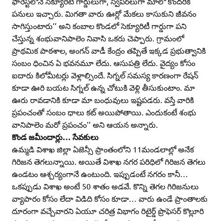
ఫారెస్ట్‌లోనే సెక్యూరిటీ గార్డులుగా, స్వీపర్‌లుగా మాలో కొందరికి
పనులు ఇచ్చారు. మిగతా వారు ఊర్లో మేకలు కాసుకుని జీవనం
సాగిస్తుంటారు’’ అని కంబాల కొండలో సెక్యూరిటీ గార్డుగా పని
చేస్తున్న శంభువానిపాలెం నివాసి ఒకరు చెప్పారు. గ్రామంలో
ప్రాథమిక పాఠశాల, అంగన్‌ వాడీ కేంద్రం తప్పితే ఇక్కడ ప్రభుత్వానికి
సంబం ధించిన ఏ భవనమూ లేదు. ఆసుపత్రి లేదు. వైద్యం కోసం
ఐదారు కిలోమీటర్లు వెళ్లాల్సిందే. సిగ్నల్‌ సమస్య కారణంగా రేషన్‌
కూడా ఊరి బయట సిగ్నల్‌ ఉన్న చోటుకి వెళ్లి తీసుకుంటాం. మా
ఊరు రావడానికి కూడా మా బంధువులు ఇష్టపడరు. వస్తే వారికి
ప్రపంచంతో సంబం ధాలు కట్‌ అయిపోతాయి. ఎందుకంటే శంభు
వానిపాలెం మరో ప్రపంచం’’ అని ఆయన అన్నారు.
కొండ జమీందార్లు… సేవకులు
ఉమ్మడి విశాఖ జిల్లా ఏజెన్సీ ప్రాంతంలోని 11మండలాల్లో అనేక
గిరిజన తెగలున్నాయి. అయితే విశాఖ నగర పరిధిలో గిరిజన తెగలు
ఉండటం ఆశ్చర్యంగానే ఉంటుంది. ఇప్పుడంటే నగరం కానీ…
ఒకప్పుడు విశాఖ అంటే 50 శాతం అడవే. కొన్ని తెగల గిరిజనులు
వ్యాపారం కోసం లేదా విడిది కోసం కూడా… వారు ఉండే ప్రాంతాలకు
దూరంగా వచ్చేవారని ఏయూ చరిత్ర విభాగం రిటైర్డ్‌ ప్రొఫెసర్‌ కొల్లూరి