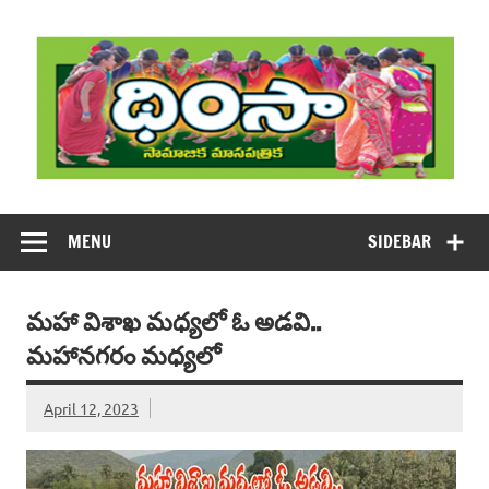
Skip
to
content
DHIMSA
Dhimsa Telugu Monthly Magazine
MENU
SIDEBAR
మహా విశాఖ మధ్యలో ఓ అడవి..
మహానగరం మధ్యలో
April 12, 2023