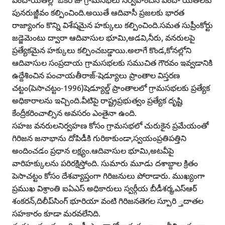
పునరుజ్జీవం కల్పించింది.అయితే ఆదివాసీ ప్రజలకు భారత
రాజ్యాంగం కొన్ని విశేషమైన హక్కులు కల్పించింది.సమత సుప్రీంకోర్టు
జడ్జెమెంటు ద్వారా ఆదివాసుల భూమి,అడవి,నీరు, వనరులపై
ప్రత్యేకమైన హక్కులు కల్పించబడ్డాయి.అలాగే కొండ,కోనల్లోని
ఆదివాసుల సంప్రదాయ గ్రామసభలకు సముచిత గౌరవం ఇవ్వడానికి
ఉద్దేశించిన పంచాయతీరాజ్‌-షెడ్యూలు ప్రాంతాల విస్తరణ
చట్టం(పెసాచట్టం-1996)షెడ్యూల్డ్‌ ప్రాంతాలలో గ్రామసభలకు ప్రత్యేక
అధికారాలను ఇచ్చింది.వీటిపై రాష్ట్రప్రభుత్వం ప్రత్యేక దృష్టి
కేంద్రీకరించాల్సిన అవసరం ఎంతైనా ఉంది.
సహజ వనరులనిర్వహణ కోసం గ్రామసభలో చురుకైన ప్రమేయంతో
గిరిజన జనాభాను దోపిడీకి గురికాకుండా,స్వయంప్రతిపత్తిని
అందించడం ప్రధాన లక్ష్యం.ఆదివాసుల భూమి,అటవీపై
వారిహక్కులను పరిరక్షిస్తోంది. సుమారు మూడు దశాబ్దాల క్రితం
పెసాచట్టం కోసం దేశవ్యాప్తంగా గిరిజనులు పోరాడారు. ముఖ్యంగా
ప్రముఖ విశ్రాంతి ఐఏఎస్‌ అధికారులు స్వర్గీయ బీడీశర్మ,ఎస్‌ఆర్‌
శంకరన్‌,దిలీప్‌సింగ్‌ భూరియా వంటి గిరిజనతెగల స్పూరి ్తదాతల
సహకారం కూడా మరవలేనిది.