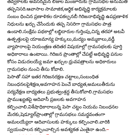
తవ్వకాలకు అవసరమైన లీజుల మంజూరుకు గ్రామసభల అనుమతి
తప్పనిసరి.ఆవాసాల సామాజిక,ఆర్థిక అభివృద్ధి కార్యక్రమాలకు
సంబం ధించిన ప్రణాళికల రూపకల్పనబీ గిరిజనాభివృద్ధి ఉపప్రణాళిక
నిధులను ఖర్చు చేసేందుకు తప్ప నిసరిగా గ్రామసభల పాత్ర
ఉండాలి.సంక్షేమ పథకాల్లో లబ్ధిదారుల గుర్తింపు,చిన్న తరహా అటవీ
ఉత్పత్తులపై యాజమాన్య హక్కులు,మద్యం అమ్మకాలు,వడ్డీ
వ్యాపారాలపై నియంత్రణ తదితర విషయాల్లో గ్రామసభలకు పూర్తి
అధికారాలు ఉంటాయి. గిరిజన ప్రాంతాల్లో చేపట్టే అభివృద్ధి పనుల
కోసం విడుదలయ్యే జమా ఖర్చుల ధ్రువపత్రాలను అధికారులు
గ్రామసభల నుంచి తీసు కోవాలి.
పెసాతో సహా ఇతర గిరిజనరక్షణ చట్టాలు,సంబంధిత
నిబంధనలపైశిక్షణ,అవగాహన పెంచే బాధ్యత,అమలుతీరును
పర్యవేక్షణ బాధ్యతలు ప్రభుత్వంశ్రద్ద తీసుకోవాలి.గ్రామసభల
ప్రాముఖ్యతపై ఆదివాసీ ప్రజలకు అవగాహన
కల్పించాలి.విశేషాధికారాలున్న పెసా చట్టం నియమ నిబంధనల
మేరకు,షెడ్యూల్‌ప్రాంతాల్లో గ్రామసభలు సమర్ధవంతంగా
అమలయ్యేలా ఆదివాసులకు హక్కులు కల్పించాలి.వారికి
స్వయంపాలన కల్పించాల్సిన అవశ్యకత ఎంతైనా ఉంది.
–