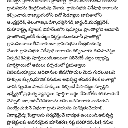
ఈచట్టం ప్రకారం ఆదివాసీ ప్రాంతాల్లో గ్రామపంచాయితీని కాకుండా
గ్రామసభను కేంద్రబిందువు చేశారు. గ్రామసభకు విశేషాధి కారాలను
కల్పించారు.రాజ్యాంగంలోని ఐదో షెడ్యూలు జాబితాలోని
ఆంధ్రప్రదేశ్‌, తెలంగాణ,ఒడిశా,ఛత్తీస్‌గఢ్‌,జార్ఖండ్‌,మధ్యప్రదేశ్‌,
మహారాష్ట్ర, కర్ణాటక, బిహార్‌లలోని షెడ్యూలు ప్రాంతాల్లోని ఆదివాసీ
ప్రాంతాలన్నింటికీ ఈచట్టం వర్తిస్తుంది.ఆదివాసీ ప్రాంతాల్లో
గ్రామపంచాయితీని కాకుండా గ్రామసభను కేంద్రబిందువు
చేశారు.గ్రామసభకు విశేషాధి కారాలను కల్పించారు.ఈపెసాచట్టం
ఏర్పడి28ఏళ్లు పూర్తియింది.అయినా సరేనేటికీ చట్టం లక్ష్యాన్ని
పూర్తిస్థాయిలో అమలు పర్చడంలో ప్రభుత్వాలు
విఫలమయ్యాయి.ఆదివాసుల జీవనోపాధుల మెరు గుదల,అటవీ
హక్కుల కల్పన,మౌలిక వసతుల అభివృద్ధి తదితర కీలక అంశాల్లో
వారికి స్వయం పాలన హక్కులు కల్పించే పీసాచట్టం స్ఫూర్తిని
ఇన్నేళ్లలో ప్రభుత్వ వ్యవస్థలు పూర్తిగా అర్థం చేసుకోలేక పోయాయనే
చెప్పాలి.జల,అటవీవనరులను తమ అవసరాలకు వాడుకుని
సంరక్షించుకునే విధంగా గ్రామ సభలను సుశిక్షితంచేయాలి.
విద్యా,వైద్య కేంద్రాలను పర్యవేక్షించే బాధ్యత ఉంటుంది.అభివృద్ధి
ప్రాజెక్టులకు అవసరమైన భూసేకరణ,నష్ట పరిహారపంపిణీ,గనుల