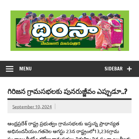
Skip
to
content
DHIMSA
Dhimsa Telugu Monthly Magazine
MENU
SIDEBAR
గిరిజన గ్రామసభలకు పునరుజ్జీవం ఎప్పుడూ..?
September 10, 2024
ఆంధ్రప్రదేశ్‌ రాష్ట్ర ప్రభుత్వం గ్రామసభలకు ఇస్తున్న ప్రాధాన్యత
అభినందనీయం.గతనెల ఆగస్టు 23న రాష్ట్రంలో13,236గ్రామ
పంచాయితీల్లో ఒకరోజు గ్రామసభలు నిర్వహించిన పంచా యితీలకు