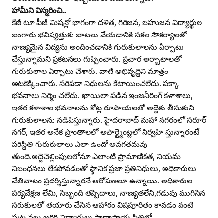
హామీని విస్మరించి..
కేజీ టూ పీజీ మిషన్లో భాగంగా దళిత, గిరిజన, బహుజన విద్యార్థుల
బంగారు భవిష్యత్తుకు బాటలు వేయడానికి సకల సౌకర్యాలతో
నాణ్యమైన విద్యను అందించడానికి గురుకులాలను ఏర్పాటు
చేస్తున్నామని ప్రకటనలు గుప్పించారు. ప్రచార అర్బాటాలతో
గురుకులాల ఏర్పాటు చేశారు. వాటి అభివృద్ధిని మాత్రం
అటకెక్కించారు. సరిపడా నిధులను కేటాయించలేదు. పక్కా
భవనాలు నిర్మిం చలేదు. ఖాయిలా పడిన ఇంజనీరింగ్‌ కళాశాలు,
ఇతర కళాశాల భవనాలను కోట్ల రూపాయలతో అద్దెకు తీసుకుని
గురుకులాలను నడిపిస్తున్నారు. హైదరాబాద్‌ మహా నగరంలో సరూర్‌
నగర్‌, ఇతర అనేక ప్రాంతాలలో అపార్ట్మెంట్లలో నిర్వహి స్తున్నారంటే
పరిస్థితి గురుకులాలు ఎలా ఉందో అవగతమవు
తుంది.అద్దెచెల్లింపులలోనూ ఎలాంటి ప్రామాణికత, నియమ
నిబంధనలు లేకపోవడంతో స్థానిక ప్రజా ప్రతినిధులు, అధికారులు
చేతివాటం ప్రదర్శిస్తున్నారనే ఆరోపణలూ ఉన్నాయి. అధికారుల
పర్యవేక్షణ లేమి, సిబ్బంది తప్పిదాలు, నాణ్యతలేని,గడువు ముగిసిన
సరుకులతో తయారు చేసిన ఆహారం విషపూరితం కావడం వంటి
ఘట నలు జరిగి విద్యార్థులు ప్రాణాపాయ స్థితిలో