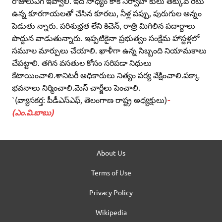
రోజులుఎగ్‌ ఇవ్వాలి. ఇది సాధ్యం కాక నిర్వాహ కులు తక్కువ రేటు
ఉన్న కూరగాయలతో చేసిన కూరలు, నీళ్ల పప్పు, పురుగుల అన్నం
పెడుతు న్నారు. పరిశుభ్రత లేని కిచెన్‌, రాత్రి మిగిలిన పదార్థాలు
పొద్దున వాడుతున్నారు. ఇప్పటికైనా ప్రభుత్వం సంక్షేమ హాస్టళ్లలో
సమూల మార్పులు చేయాలి. ఖాళీగా ఉన్న సిబ్బంది నియామకాలు
చేపట్టాలి. తగిన వసతుల కోసం సరిపడా నిధులు
కేటాయించాలి.శానిటరీ అధికారులు నిత్యం పర్య వేక్షించాలి.పక్కా
భవనాలు నిర్మించాలి.మెస్‌ చార్జీలు పెంచాలి.
`(వ్యాసకర్త: పీడీఎస్‌ఎఫ్‌, తెలంగాణ రాష్ట్ర అధ్యక్షులు)
-
(ఎం.వి.బాబు)
About Us
Terms of Use
Privacy Policy
Wikipedia