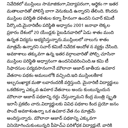
నివేదికలో ముస్లింలు సామాజికంగా,విద్యాపరంగా, ఆర్థికం గా ఇతర
మతాలవారితో పోలిస్తే బాగా వెనుకబడి ఉన్నారని తేలింది. కొందరు
ముస్లింల పరిస్థితి దళితుల కన్నా హీనంగా ఉందని సచార్‌ కమిటీ
పేర్కొంది.మైనారిటీల పరిస్థితి అధ్వానం 2001 జనాభా లెక్కల
ప్రకారం దేశంలో 20 యేండ్లకు పైబడినవారిలో ఏడు శాతం మంది
ఉన్నత విద్యను అభ్యసిస్తున్నారు.ముస్లింలలో నాలుగు శాతం
మాత్రమే ఉన్నారని సచార్‌ కమిటీ నివేదిక ఆందోళ న వ్యక్తం చేసింది.
అవకాశాలు తక్కువగా ఉన్న ఇతర వర్గాలవారితో పోల్చి చూసినా
ముస్లింల పరిస్థితి అధ్వానంగా ఉందనివివరించింది.ఆ కమి టీ
సిఫారసుల పర్యవసానంగానే మౌలానా ఆజాద్‌ జాతీయ ఉపకార
వేతనాల పథకం అమలులోకి వచ్చింది.ఇది ముస్లింలకేకాక
అల్పసంఖ్యాక మతా లవారందరికీ వర్తిస్తుంది. మైనారిటీ విద్యార్థులు
ఒకటికన్నా ఎక్కువ ఉపకార వేతనాలు అందు కుంటున్నందున
మౌలానా ఆజాద్‌ పథకాన్ని రద్దు చేస్తున్నామని కేంద్ర మంత్రి స్మృతి
ఇరానీ ప్రకటిం చారు.విద్యార్థులకు వివిధ పథకాల కింద ప్రయో జనం
పొందే అవకాశంఉన్నా ఒక ఉపకార వేత నం మాత్రమే
అందిస్తున్నారు. మౌలానా ఆజాద్‌ పథకాన్ని ఎక్కువగా
వినియోగించుకుంటున్నది పీహెచ్‌ఎ పరిశోధక విద్యార్థులే. వారికి