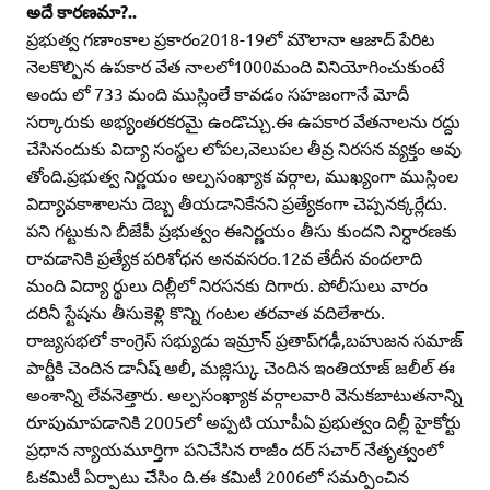
అదే కారణమా?..
ప్రభుత్వ గణాంకాల ప్రకారం2018-19లో మౌలానా ఆజాద్‌ పేరిట
నెలకొల్పిన ఉపకార వేత నాలలో1000మంది వినియోగించుకుంటే
అందు లో 733 మంది ముస్లింలే కావడం సహజంగానే మోదీ
సర్కారుకు అభ్యంతరకరమై ఉండొచ్చు.ఈ ఉపకార వేతనాలను రద్దు
చేసినందుకు విద్యా సంస్థల లోపల,వెలుపల తీవ్ర నిరసన వ్యక్తం అవు
తోంది.ప్రభుత్వ నిర్ణయం అల్పసంఖ్యాక వర్గాల, ముఖ్యంగా ముస్లింల
విద్యావకాశాలను దెబ్బ తీయడానికేనని ప్రత్యేకంగా చెప్పనక్కర్లేదు.
పని గట్టుకుని బీజేపీ ప్రభుత్వం ఈనిర్ణయం తీసు కుందని నిర్ధారణకు
రావడానికి ప్రత్యేక పరిశోధన అనవసరం.12వ తేదీన వందలాది
మంది విద్యా ర్థులు దిల్లీలో నిరసనకు దిగారు. పోలీసులు వారం
దరినీ స్టేషను తీసుకెళ్లి కొన్ని గంటల తరవాత వదిలేశారు.
రాజ్యసభలో కాంగ్రెస్‌ సభ్యుడు ఇమ్రాన్‌ ప్రతాప్‌గఢీ,బహుజన సమాజ్‌
పార్టీకి చెందిన డానీష్‌ అలీ, మజ్లిస్కు చెందిన ఇంతియాజ్‌ జలీల్‌ ఈ
అంశాన్ని లేవనెత్తారు. అల్పసంఖ్యాక వర్గాలవారి వెనుకబాటుతనాన్ని
రూపుమాపడానికి 2005లో అప్పటి యూపీఏ ప్రభుత్వం దిల్లీ హైకోర్టు
ప్రధాన న్యాయమూర్తిగా పనిచేసిన రాజీం దర్‌ సచార్‌ నేతృత్వంలో
ఓకమిటీ ఏర్పాటు చేసిం ది.ఈ కమిటీ 2006లో సమర్పించిన