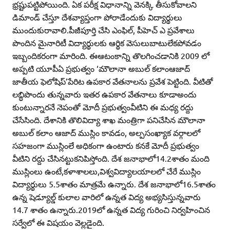
భ్రష్టుపట్టిపోయింది. ఏక పరీక్ష విధానాన్ని వెనక్కి తీసుకోవాలని
డిమాండ్‌ చేస్తూ దేశవ్యాప్తంగా పోరాడేందుకు విద్యార్థులు
ముందుకురావాలి.పీజీపూర్తి చేసి ఎంఫిల్‌, పీహెచ్‌ ఎ ప్రవేశాలు
పొందిన మైనారిటీ విద్యార్థులకు ఆర్థిక వెసులుబాటులేకపోవడం
ఇబ్బందికరంగా మారింది. ఈఆటంకాన్ని తొలగించడానికి 2009 లో
అప్పటి యూపీఏ ప్రభుత్వం ‘మౌలానా అబుల్‌ కలాంఆజాద్‌
జాతీయ ఫెలోషిప్‌’పేరిట ఉపకార వేతనాలను ప్రవేశ పెట్టింది. వీటితో
లబ్ధిపొందు తున్నవారు ఇతర ఉపకార వేతనాలు కూడాఅందు
కుంటున్నారనే నెపంతో మోదీ ప్రభుత్వంవీటిని ఈ మధ్య రద్దు
చేసేసింది. దేశానికి తొలివిద్యా శాఖ మంత్రిగా పనిచేసిన మౌలానా
అబుల్‌ కలాం ఆజాద్‌ ముస్లిం కావడం, అల్పసంఖ్యాక వర్గాలలో
సహజంగా ముస్లింలే అధికంగా ఉంటారు కనకే మోదీ ప్రభుత్వం
వీటిని రద్దు చేసినట్టుకనిపిస్తోంది. దేశ జనాభాలో14.2శాతం మంది
ముస్లింలు ఉంటే,కళాశాలలు,విశ్వవిద్యాలయాలలో చేరే ముస్లిం
విద్యార్థులు 5.5శాతం మాత్రమే ఉన్నారు. దేశ జనాభాలో16.5శాతం
ఉన్న షెడ్యూల్డ్‌ కులాల వారిలో ఉన్నత విద్య అభ్యసిస్తున్నవారు
14.7 శాతం ఉన్నారు.2019లో ఉన్నత విద్య గురించి నిర్వహించిన
సర్వేలో ఈ విషయం వెల్లడైంది.