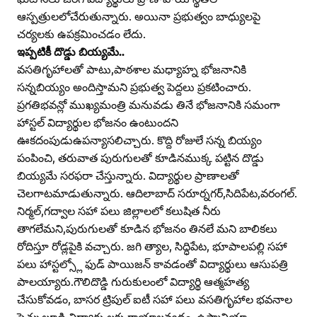
ఆస్పత్రులలోచేరుతున్నారు. అయినా ప్రభుత్వం బాధ్యులపై
చర్యలకు ఉపక్రమించడం లేదు.
ఇప్పటికీ దొడ్డు బియ్యమే..
వసతిగృహాలతో పాటు,పాఠశాల మధ్యాహ్న భోజనానికి
సన్నబియ్యం అందిస్తామని ప్రభుత్వ పెద్దలు ప్రకటించారు.
ప్రగతిభవన్లో ముఖ్యమంత్రి మనువడు తినే భోజనానికి సమంగా
హాస్టల్‌ విద్యార్థుల భోజనం ఉంటుందని
ఊకదంపుడుఉపన్యాసలిచ్చారు. కొద్ది రోజులే సన్న బియ్యం
పంపించి, తరువాత పురుగులతో కూడినముక్క పట్టిన దొడ్డు
బియ్యమే సరఫరా చేస్తున్నారు. విద్యార్థుల ప్రాణాలతో
చెలగాటమాడుతున్నారు. ఆదిలాబాద్‌ సరూర్నగర్‌,సిదిపేట,వరంగల్‌.
నిర్మల్‌,గద్వాల సహా పలు జిల్లాలలో కలుషిత నీరు
తాగలేమని,పురుగులతో కూడిన భోజనం తినలే మని బాలికలు
రోదిస్తూ రోడ్లపైకి వచ్చారు. జగి త్యాల, సిద్ధిపేట, భూపాలపల్లి సహా
పలు హాస్టల్స్లో ఫుడ్‌ పాయిజన్‌ కావడంతో విద్యార్థులు ఆసుపత్రి
పాలయ్యారు.గౌలిదొడ్డి గురుకులంలో విద్యార్థి ఆత్మహత్య
చేసుకోవడం, బాసర ట్రిపుల్‌ ఐటీ సహా పలు వసతిగృహాల భవనాల
పెచ్చులూడి విద్యార్థు లకు గాయాలవ్వడం, ఉస్మానియా