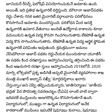
జూనియర్‌ రీసెర్చ్‌ ఫెలోషిప్‌ వినియోగించుకునే అవకాశం ఉంది.
అయితే, ఇది ప్రతిభ ఉన్నవారికే వర్తిస్తుంది. మౌలానా ఆజాద్‌పథకం
రద్దు చేశారు గనక ఇతర మైనారిటీ వర్గాలవారు పరిశోధనలు
కొనసాగించే అవకాశం మందగిస్తుంది. పరిశోధన మీద ఆసక్తి
ఉన్నవారికి ఉపకార వేతనాలు అందితే ఉద్యోగావ కాశాలను కూడా
వదులుకుని ఉన్నత విద్య కొనసా గించగలుగుతారు.లేకపోతే ఉన్నత
విద్య కొన సాగించగలుగుతారు. లేకపోతే ఉన్నత విద్య ఆర్థిక స్థోమత
ఉన్నవారికే పరిమితం అవుతుంది. క్రమక్రమంగా అమలు
చేసిమౌలానా ఆజాద్‌ పథకం రద్దుచేయక ముందుకూడా యూజీసీ
ఈ పథకం కింద దరఖాస్తులు ఆహ్వానించడాన్ని తగ్గించింది.ఈ పథకం
కింద ఆఖరుసారి దరఖా స్తులు ఆహ్వానించింది 2018లోనే. 2020
మార్చి లోక్సభలో ప్రశ్న అడిగితే అప్పటి మైనారిటీ వ్యవహారాల శాఖ
మంత్రి ముఖార్‌ అబ్బాస్‌ నఖ్వీ ‘మార్గదర్శకాలు ఖరారు
చేస్తున్నాం’అని చెప్పి తప్పించుకున్నారు.‘జాతినిర్మాణం’ ‘జాతీయ
భద్రత’ పేర పౌరసత్వ సవరణచట్టం (సీఏఏ) లాంటి వాటి ద్వారా
ఇదివరకే ముస్లింలను అణగదొక్కడం కొనసాగుతూనే ఉంది.
విద్యారంగంలో, ముఖ్యం గా ఉన్నత విద్యారంగంలో అనేక
కారణాలతో ముస్లింలు ఇప్పటికే షెడ్యూల్డు కులాలు, షెడ్యూల్డు