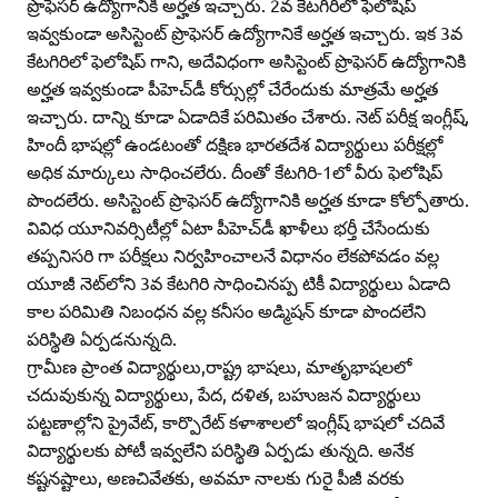
ప్రొఫెసర్‌ ఉద్యోగానికి అర్హత ఇచ్చారు. 2వ కేటగిరిలో ఫెలోషిప్‌
ఇవ్వకుండా అసిస్టెంట్‌ ప్రొఫెసర్‌ ఉద్యోగానికే అర్హత ఇచ్చారు. ఇక 3వ
కేటగిరిలో ఫెలోషిప్‌ గాని, అదేవిధంగా అసిస్టెంట్‌ ప్రొఫెసర్‌ ఉద్యోగానికి
అర్హత ఇవ్వకుండా పీహెచ్‌డీ కోర్సుల్లో చేరేందుకు మాత్రమే అర్హత
ఇచ్చారు. దాన్ని కూడా ఏడాదికే పరిమితం చేశారు. నెట్‌ పరీక్ష ఇంగ్లీష్‌,
హిందీ భాషల్లో ఉండటంతో దక్షిణ భారతదేశ విద్యార్థులు పరీక్షల్లో
అధిక మార్కులు సాధించలేరు. దీంతో కేటగిరి-1లో వీరు ఫెలోషిప్‌
పొందలేరు. అసిస్టెంట్‌ ప్రొఫెసర్‌ ఉద్యోగానికి అర్హత కూడా కోల్పోతారు.
వివిధ యూనివర్సిటీల్లో ఏటా పీహెచ్‌డీ ఖాళీలు భర్తీ చేసేందుకు
తప్పనిసరి గా పరీక్షలు నిర్వహించాలనే విధానం లేకపోవడం వల్ల
యూజీ నెట్‌లోని 3వ కేటగిరి సాధించినప్ప టికీ విద్యార్థులు ఏడాది
కాల పరిమితి నిబంధన వల్ల కనీసం అడ్మిషన్‌ కూడా పొందలేని
పరిస్థితి ఏర్పడనున్నది.
గ్రామీణ ప్రాంత విద్యార్థులు,రాష్ట్ర భాషలు, మాతృభాషలలో
చదువుకున్న విద్యార్థులు, పేద, దళిత, బహుజన విద్యార్థులు
పట్టణాల్లోని ప్రైవేట్‌, కార్పొరేట్‌ కళాశాలలో ఇంగ్లీష్‌ భాషలో చదివే
విద్యార్థులకు పోటీ ఇవ్వలేని పరిస్థితి ఏర్పడు తున్నది. అనేక
కష్టనష్టాలు, అణచివేతకు, అవమా నాలకు గురై పీజీ వరకు