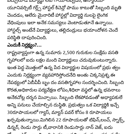
యూనివర్సిటీ గర్ల్స్‌ హాస్టల్‌ కిచెన్లో పాము కాటుతో సిబ్బంది మృతి
చెందడం, ఆలేరు మైనారిటీ హాస్టల్లో విద్యార్థి నులపై లైంగిక
వేధింపులు ఇలా అనేక సమస్యలు వెంటాడుతూనే ఉన్నాయి.
హాస్టల్స్‌ అంటేనే విద్యార్థులు, తల్లిదండ్రులు భయాందోళన చెందే
పరిస్థితి దాపురించింది.
ఎందుకీ నిర్లక్ష్యం?…
రాష్ట్రవ్యాప్తంగా ఉన్న సుమారు 2,500 గురుకుల సంక్షేమ వసతి
గృహాలలో ఐదు లక్షల మంది విద్యార్థులు చదువుకుంటున్నారు.
ఇంత పెద్ద మొత్తంలో ఉన్న పేద విద్యార్థుల విషయంలో ప్రభు త్వం
ఎందుకు నిర్లక్ష్యంగా వ్యవహారిస్తోందనేది అంతు చిక్కనిప్రశ్న.ఈ
నేపథ్యంలో ఏబీవీపీ బృం దం వసతిగృహాల సందర్శించింది. సిబ్బంది
కొరత,అధికారుల పర్యవేక్షణ లోపం,శిధిలా వస్థలో ఉన్న భవనాలు
అనేకచోట్ల దర్శన మిచ్చాయి. సిబ్బంది లేకపోవడంతో అధ్యాపకులే
అన్ని పనులు చేయాల్సిన దుస్థితి. ప్రభుత్వం ఒక విద్యార్థికి ఇచ్చే
30రూపాయలలో గ్యాస్‌, మ్యాన్‌ పవర్‌ కోసం 8 రూపాయలు
ఖర్చవుతున్నాయి.మిగిలిన 22 రూపాయలతో టిఫిన్‌,లంచ్‌, స్నాక్స్‌,
డిన్నర్‌, రెండు సార్లు టీ,వారానికి రెండుసార్లు నాన్‌ వెజ్‌, ఐదు