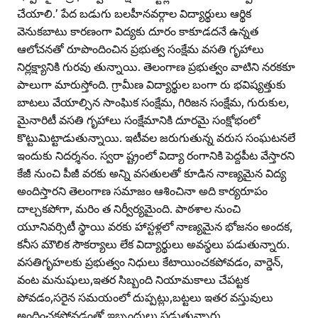
చేయాలి.’ పేద బడుగు బలహీనవర్గాల విద్యార్థులు ఆర్థిక
వెనుకబాటు కారణంగా విద్యకు దూరం కాకూడదనే ఉన్నత
ఆలోచనతో రూపొందించిన ప్రభుత్వ సంక్షేమ వసతి గృహాలు
నిర్లక్ష్యానికి గురవు తున్నాయి. తెలంగాణ ప్రభుత్వం వాటిని నరకకూ
పాలుగా మారుస్తోంది. గ్రామీణ విద్యార్థుల బంగా రు భవిష్యత్తుకు
బాటలు వేయాల్సిన సాంఘిక సంక్షేమ, గిరిజన సంక్షేమ, గురుకుల,
మైనారిటీ వసతి గృహాలు సంక్షేమానికి దూరమై సంక్షోభంలో
కొట్టుమిట్టాడుతున్నాయి. ఇటీవల జరుగుతున్న వరుస సంఘటనలే
ఇందుకు నిదర్శనం. స్వరా ష్ట్రంలో విద్యా రంగానికి పెద్దపీట వేస్తారని
కేజీ నుంచి పీజీ వరకు అన్ని వసతులతో కూడిన నాణ్యమైన విద్య
అందిస్తారని తెలంగాణ సమాజం ఆశించినా అది కార్యరూపం
దాల్చకపోగా, మరిం త నిర్వీర్యమైంది. పాఠశాల నుంచి
యూనివర్సిటీ స్థాయి వరకు హాస్టళ్లలో నాణ్యమైన భోజనం అందక,
కనీస మౌలిక సౌకర్యాలు లేక విద్యార్థులు అవస్థలు పడుతున్నారు.
వసతిగృహలకు ప్రభుత్వం నిధులు కేటాయించకపోవడం, వార్డెన్‌,
వంట మనుషులు,ఇతర సిబ్బంది నియామకాలు చేపట్టక
పోవడం,సరైన సమయంలో దుప్పట్లు,బట్టలు ఇతర వస్తువులు
అందించకపోవడంతో ఇబ్బందులు పడుతున్నారు.