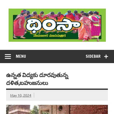
Skip
to
content
DHIMSA
Dhimsa Telugu Monthly Magazine
MENU
SIDEBAR
ఉన్నత విద్యకు దూరవుతున్న
దళిత,బహుజనులు
May 10, 2024