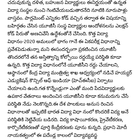
చదువుకున్న దళిత, బహుజన విద్యార్థులు ఈనిర్ణయంతో ఉన్నత
విద్యా సంస్థల నుంచి గెంటివేయబడుతారనేది నూటికి నూరుపాళ్లు
వాస్తవం. పార్లమెంట్‌ ఎన్నికల కోడ్‌ వచ్చిన తర్వాత ఈ విషయాన్ని
బహిర్గతం చేసిన యూజీసీ సంస్థ విద్యార్థుల ఆందోళనలను ఎలక్షన్‌
కోడ్‌ పేరుతో అణచివేసే ఉద్దేశంతోనే చేసింది. కొత్త విద్యా
విధానం-2020 అమలులో భాగం గానే ఈ ఏకపరీక్ష విధానాన్ని
ప్రవేశపెడుతున్నా మని ఈసందర్భంగా ప్రకటించిన యూజీసీ
తొందరలోనే తన అస్తిత్వాన్ని కోల్పోయి రద్దయ్యే పరిస్థితి కూడా
ఉన్నది. కొత్త విద్యా విధానంలోనే యూజీసీని రద్దు చేయాలని,
ఆస్థానంలో కేంద్ర విద్యా మంత్రిత్వ శాఖ ఆధ్వర్యంలో నడిచే హయ్యర్‌
ఎడ్యుకేషన్‌ కౌన్సిల్‌ ఆఫ్‌ ఇండియా (హెచ్‌ఈసీఐ) ఏర్పాటు
చేయాలని ఉంది.గత కొన్నేండ్లుగా ఎంతో మంది పేదవిద్యార్థులకు
ఉపకార వేతనాలు అందించిన యూజీసీని కూడా కనుమరుగు చేసే
పరిస్థితి నేడు నెలకొన్నది.ఈ దేశ పాలకులు అనుస రించిన
విధానాలతో ఇప్పటికే భారత విద్యా విధా నంలో కొందరికే విద్య అనే
పరిస్థితికి నెట్టివేయ బడిరది. విద్య కాషాయీకరణ, ప్రైవేటీకరణ,
కార్పొరేటీకరణతో పూర్తి కేంద్రీకరణకు పూను కున్నది. ప్రధాని మోదీ
నాయకత్వంలో ఈ పదేండ్ల కాలంలో విద్యావ్యవస్థ