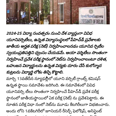
2024-25 విద్యా సంవత్సరం నుంచి దేశ వ్యాప్తంగా వివిధ
యూనివర్సిటీలు, ఉన్నత విద్యాసంస్థలలో పీహెచ్‌డీ ప్రవేశాలకు
జాతీయ అర్హత పరీక్ష (నెట్‌) నిర్వహించాలనడం యూనివ ర్సిటీల
స్వయంప్రతిపత్తిని ధ్వంసం చేయడమే. ఆయా వర్శిటీలు సొంతంగా
నిర్వహించే ప్రవేశ పరీక్ష స్థానంలో నెట్‌ను నిర్వహించాలంటూ దళిత,
బహుజన విద్యార్థులను ఉన్నత విద్యకు దూరం చేసే కులోన్మాద
కుట్రలను విద్యార్థి లోకం తిప్పి కొట్టాలి.
మార్చి 13వతేదీన న్యూఢల్లీిలో యూని వర్సిటీ గ్రాంట్స్‌ కమిషన్‌
ఉన్నత స్థాయి సమావేశం జరిగింది. ఈ సమావేశంలో వివిధ
యూనివర్సి టీలు సొంతంగా నిర్వహించే పీహెచ్‌డీ ప్రవేశ పరీక్ష
స్థానంలో జాతీయస్థాయిలో ఏక పరీక్ష (నెట్‌) ను ప్రవేశపెట్టారు. ఈ
నూతన పరీక్ష విధా నంలో నెట్‌ను మూడు కేటగిరీలుగా విభజించారు.
అందు లోని 1వకేటగిరీలో జూనియర్‌ రీసెర్చ్‌ ఫెలోషిప్‌, అసిస్టెంట్‌