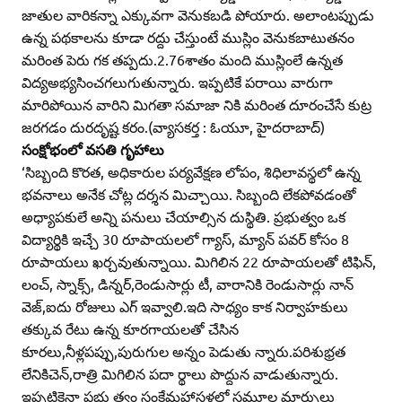
జాతుల వారికన్నా ఎక్కువగా వెనుకబడి పోయారు. అలాంటప్పుడు
ఉన్న పథకాలను కూడా రద్దు చేస్తుంటే ముస్లిం వెనుకబాటుతనం
మరింత పెరు గక తప్పదు.2.76శాతం మంది ముస్లింలే ఉన్నత
విద్యఅభ్యసించగలుగుతున్నారు. ఇప్పటికే పరాయి వారుగా
మారిపోయిన వారిని మిగతా సమాజా నికి మరింత దూరంచేసే కుట్ర
జరగడం దురదృష్ట కరం.(వ్యాసకర్త : ఓయూ, హైదరాబాద్‌)
సంక్షోభంలో వసతి గృహాలు
‘సిబ్బంది కొరత, అధికారుల పర్యవేక్షణ లోపం, శిధిలావస్థలో ఉన్న
భవనాలు అనేక చోట్ల దర్శన మిచ్చాయి. సిబ్బంది లేకపోవడంతో
అధ్యాపకులే అన్ని పనులు చేయాల్సిన దుస్థితి. ప్రభుత్వం ఒక
విద్యార్థికి ఇచ్చే 30 రూపాయలలో గ్యాస్‌, మ్యాన్‌ పవర్‌ కోసం 8
రూపాయలు ఖర్చవుతున్నాయి. మిగిలిన 22 రూపాయలతో టిఫిన్‌,
లంచ్‌, స్నాక్స్‌, డిన్నర్‌,రెండుసార్లు టీ, వారానికి రెండుసార్లు నాన్‌
వెజ్‌,ఐదు రోజులు ఎగ్‌ ఇవ్వాలి.ఇది సాధ్యం కాక నిర్వాహకులు
తక్కువ రేటు ఉన్న కూరగాయలతో చేసిన
కూరలు,నీళ్లపప్పు,పురుగుల అన్నం పెడుతు న్నారు.పరిశుభ్రత
లేనికిచెన్‌,రాత్రి మిగిలిన పదా ర్థాలు పొద్దున వాడుతున్నారు.
ఇప్పటికైనా ప్రభు త్వం సంక్షేమహాస్టళ్లలో సమూల మార్పులు