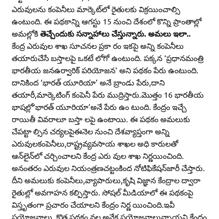
ఎరువులను కంపెనీలు మార్కెట్‌లో రైతులకు విక్రయించాల్సి
ఉంటుంది. ఈ పథకాన్ని ఆగస్టు 15 నుంచి దేశంలో కొన్ని ప్రాంతాల్లో
అమల్లోకి
తెచ్చేందుకు సన్నాహాలు చేస్తున్నారు. అమలు ఇలా..
కేంద్ర ఎరువుల శాఖ సూచనల ప్రకా రం ఇకపై అన్ని కంపెనీలు
తయారుచేసే బస్తాలపై ఒకటే లోగో ఉంటుంది. పక్కన ‘ప్రధానమంత్రి
భారతీయ జనఉర్వారిక్‌ పరియోజన’ అని పథకం పేరు ఉంటుంది.
దానికింద ‘భారత్‌ యూరియా’ అనే బ్రాండు పేరు,దాని
తయారీ,మార్కెటింగ్‌ కంపెనీ పేరు ముద్రిస్తారు.మొత్తం 16 భారతీయ
భాషల్లో‘భారత్‌ యూరియా’అనే పేరు ఉం టుంది. కేంద్రం ఇచ్చే
రాయితీ వివరాలూ బస్తా లపై ఉంటాయి. ఈ పథకం అమలుకు
చేపట్టా ల్సిన చర్యలపైఈనెల నుంచి దేశవ్యాప్తంగా అన్ని
ఎరువులకంపెనీలు,రాష్ట్రవ్యవసాయ శాఖల అధి కారులతో
ఆన్‌లైన్‌లో చర్చించాలని కేంద్ర ఎరు వుల శాఖ నిర్ణయించింది.
అనంతరం ఎరువుల నియంత్రణచట్టంకింద నోటిఫికేషన్‌జారీ చేస్తారు.
దీని అమలుకు కంపెనీలు,వ్యాపారులు,కృషి విజ్ఞాన కేంద్రాల ద్వారా
రైతుల్లో అవగాహన కల్పిస్తారు. సోషల్‌ మీడియాలో ఈ పథకంపై
విస్తృతంగా ప్రచారం చేయాలని కేంద్రం నిర్ణ యించింది.ఇవీ
ప్రయోజనాలు..కొత్త పథకం వల్ల అనేక ప్రయోజనాలున్నాయని కేంద్రం