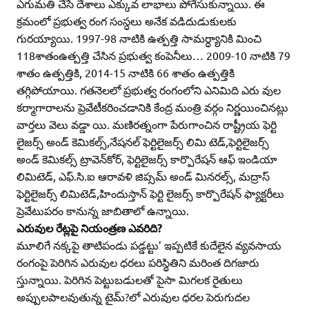
ఎగుమతి చేసే దేశాలు ఎక్కువ లాభాలు పోగేసుకున్నాయి. ఈ
క్రమంలో ప్రభుత్వ రంగ సంస్ధలు అనేక వడిదుడుకులకు
గురయ్యాయి. 1997-98 నాటికి ఉత్పత్తి సామర్ధ్యానికి మించి
118శాతంఉత్పత్తి చేసిన ప్రభుత్వ కంపెనీలు… 2009-10 నాటికి 79
శాతం ఉత్పత్తికి, 2014-15 నాటికి 66 శాతం ఉత్పత్తికి
తగ్గిపోయాయి. గతనెలలో ప్రభుత్వ రంగంలోని ఎనిమిది ఎరు వుల
కర్మాగారాలను ప్రెవేటీకరించడానికి కేంద్ర మంత్రి వర్గం నిర్ణయించినట్లు
వార్తలు వెలు వడ్డా యి. మణిరత్నంగా పేరుగాంచిన రాష్ట్రీయ ఫెర్టి
లైజర్స్‌ అండ్‌ కెమికల్స్‌,నేషనల్‌ ఫెర్టిలైజర్స్‌ లిమి టెడ్‌,ఫెర్టిలైజర్స్‌
అండ్‌ కెమికల్స్‌ ట్రావెన్‌కోర్‌, ఫెర్టిలైజర్స్‌ కార్పొరేషన్‌ ఆఫ్‌ ఇండియా
లిమిటెడ్‌, ఎఫ్‌.సి.ఐ ఆరావళి జిప్సమ్‌ అండ్‌ మినరల్స్‌, మద్రాస్‌
ఫెర్టిలైజర్స్‌ లిమిటెడ్‌,హిందుస్తాన్‌ ఫెర్టి లైజర్స్‌ కార్పొరేషన్‌ ఫ్యాక్టరీలు
ప్రెవేటుపరం కానున్న జాబితాలో ఉన్నాయి.
ఎరువుల రేట్లపై నియంత్రణ ఎవరిది?
మూలిగే నక్కపై తాటిపండు పడ్డట్టు’ ఇప్పటికే కుదేలైన వ్యవసాయ
రంగంపై పెరిగిన ఎరువుల ధరలు పరిస్థితిని మరింత దిగజారు
స్తున్నాయి. పెరిగిన పెట్టుబడులతో పైసా మిగలక రైతులు
అప్పులపాలవుతున్న టైమ్‌?లో ఎరువుల ధరల పెరుగుదల