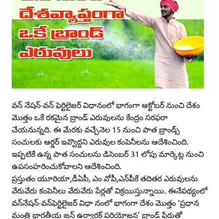
వన్‌ నేషన్‌-వన్‌ ఫెర్టిలైజర్‌ విధానంలో భాగంగా అక్టోబర్‌ నుంచి దేశం
మొత్తం ఒకే రకమైన బ్రాండ్‌ ఎరువులను కేంద్రం సరఫరా
చేయనున్నది. ఈ మేరకు వచ్చేనెల 15 నుంచి పాత బ్రాండ్స్‌
సంచులకు ఆర్డర్‌ ఇవ్వొద్దని ఎరువుల కంపెనీలను ఆదేశించింది.
ఇప్పటికే ఉన్న పాత సంచులను డిసెంబర్‌ 31 లోపు మార్కెట్ల నుంచి
ఉపసంహరించుకోవాలని ఆదేశించింది.
ప్రస్తుతం యూరియా,డీఏపీ, ఎం వోపీ,ఎన్‌పీకే తదితర ఎరువులను
వేరువేరు కంపెనీలు వేరువేరు పేర్లతో విక్రయిస్తున్నాయి. ఈనేపథ్యంలో
వన్‌నేషన్‌-వన్‌ఫెర్టిలైజర్‌ విధా నంలో భాగంగా దేశం మొత్తం ‘ప్రధాన
మంత్రి భారతీయ జన్‌ ఉర్వారక్‌ పరియోజన’ బ్రాండ్‌ పేరుతో