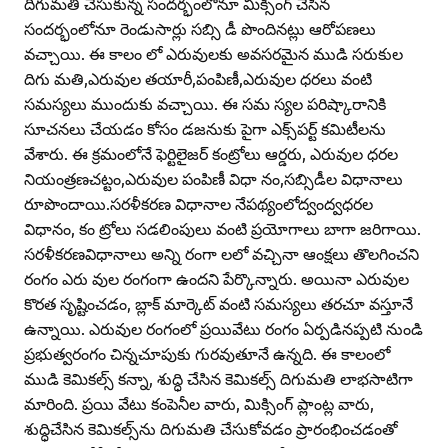
దిగుమతి చేసుకున్న సందర్భంలోనూ మిక్సింగ్‌ చేసిన
సందర్భంలోనూ రెండుసార్లు సబ్సి డీ పొందినట్లు ఆరోపణలు
వచ్చాయి. ఈ కాలం లో ఎరువులకు అవసరమైన ముడి సరుకుల
దిగు మతి,ఎరువుల తయారీ,పంపిణీ,ఎరువుల ధరలు వంటి
సమస్యలు ముందుకు వచ్చాయి. ఈ సమ స్యల పరిష్కారానికి
సూచనలు చేయడం కోసం డజనుకు పైగా ఎక్స్‌పర్ట్‌ కమిటీలను
వేశారు. ఈ క్రమంలోనే ఫెర్టిలైజర్‌ కంట్రోలు ఆర్డరు, ఎరువుల ధరల
నియంత్రణచట్టం,ఎరువుల పంపిణీ విధా నం,సబ్సిడీల విధానాలు
రూపొందాయి.సరళీకరణ విధానాల నేపథ్యంలోద్వంద్వధరల
విధానం, కం ట్రోలు సడలింపులు వంటి ప్రయోగాలు బాగా జరిగాయి.
సరళీకరణవిధానాలు అన్ని రంగా లలో వచ్చినా ఆంక్షలు తొలగించని
రంగం ఎరు వుల రంగంగా ఉందని పేర్కొన్నారు. అయినా ఎరువుల
కొరత సృష్టించడం, బ్లాక్‌ మార్కెట్‌ వంటి సమస్యలు తరచూ వస్తూనే
ఉన్నాయి. ఎరువుల రంగంలో ప్రయివేటు రంగం ఏర్పడినప్పటి నుండి
ప్రభుత్వరంగం చిన్నచూపుకు గురవుతూనే ఉన్నది. ఈ కాలంలో
ముడి కెమికల్స్‌ కన్నా, శుద్ధి చేసిన కెమికల్స్‌ దిగుమతి లాభసాటిగా
మారింది. ప్రయి వేటు కంపెనీల వారు, మిక్సింగ్‌ ప్లాంట్ల వారు,
శుద్ధిచేసిన కెమికల్స్‌ను దిగుమతి చేసుకోవడం ప్రారంభించడంతో