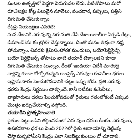
పంటల ఉత్పత్తిలో పెద్దగా పెరుగుదల లేదు. వీటితోపాటు మరో
రూ.3లక్షల కోట్ల విలువైన నూనెలు, పంచదార, పప్పులు, పత్తిని
దిగుమతి చేసుకున్నాం.
రేట్లపై నియంత్రణ ఎవరిది?
మన దేశానికి ఎరువుల్ని దిగుమతి చేసే దేశాలులాబీగా ఏర్పడి రేట్లు,
డిమాండ్‌?ను కం ట్రోల్‌? చేస్తున్నాయి. దీంతో మనం తీవ్రంగా నష్ట
పోతున్నాం. చివరకు క్రిమిసంహారక మందులు, బయోపెస్టిసైడ్స్‌,
బయో ఫెర్టిలైజర్స్‌ తోపాటు వాటి తయారీ టెక్నాలజీని కూడా
దిగుమతి చేసుకుం టున్నాం. దీంతో ఇండియా విదేశీ మారకద్ర
వ్యాన్ని కూడా కోల్పోతున్నది.కాంప్లెక్స్‌ ఎరువుల కంపెనీలు ధరలు
ఇష్టానుసారం పెంచుకోవడానికి చట్టం ఒప్పు కోదు. ప్రతి ఎరువు
ధరను కేంద్రం నిర్ణయిం చాల్సిందే. కానీ ఇటీవల కంపెనీలు,
వ్యాపారులు ధరలు పెంచుకోవడంతో రైతులు గతంలోకంటే ఎక్కువ
మొత్తం ఖర్చుచేయాల్సి వస్తోంది.
తయారీని ప్రోత్సహించాలె
రైతుల పెట్టుబడిని తగ్గించడంలో ఎరు వుల ధరలు కీలకం. ఎరువులు,
ఉపకరణాల ధర లు పెంచి 2022లో రైతు ఆదాయాన్ని రెట్టింపు
చేస్తామన్నహామీని కేంద్రం ఎలా నిలబెట్టుకుంటుం దో చూడాలి.