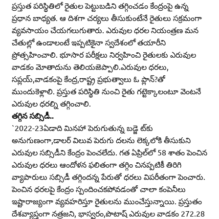
ప్రస్తుత పరిస్థితిలో రైతుల పెట్టుబడిని తగ్గించడం కేంద్రంపై ఉన్న
ప్రధాన బాధ్యత. ఆ దిశగా చర్యలు తీసుకుంటేనే రైతులు సక్రమంగా
వ్యవసాయం చేయగలుగుతారు. ఎరువుల ధరల నియంత్రణ మన
చేతుల్లో ఉండాలంటే ఇప్పటికైనా స్వదేశంలో తయారీని
ప్రోత్సహించాలి. భూసార పరీక్షలు నిర్వహించి రైతులకు ఎరువుల
వాడకం మోతాదును తెలియజెప్పాలి.ఎరువుల ధరలు,
సప్లయ్‌,వాడకంపై కేంద్ర,రాష్ట్ర ప్రభుత్వాలు ఓ ప్లాన్‌?తో
ముందుకెళ్లాలి. ప్రస్తుత పరిస్థితి నుంచి రైతు గట్టెక్కాలంటూ వెంటనే
ఎరువుల ధరల్ని తగ్గించాలి.
తగ్గిన సబ్సిడీ..
`2022-23ఏడాది మినహా పెరుగుతున్న బడ్జె ట్‌కు
అనుగుణంగా,డాలర్‌ విలువ పెరుగు దలను లెక్కలోకి తీసుకుని
ఎరువుల సబ్సిడీని కేంద్రం పెంచలేదు. గత ఏప్రిల్‌లో 58 శాతం పెంచిన
ఎరువుల ధరలు ఆందోళన ఫలితంగా తగ్గిం చినప్పటికీ తిరిగి
వ్యాపారులు సబ్సిడీ తగ్గిందన్న పేరుతో ధరలు విపరీతంగా పెంచారు.
పెంచిన ధరలపై కేంద్రం స్పందించకపోవడంతో చాలా కంపెనీలు
ఇష్టారాజ్యంగా వ్యవహరిస్తూ రైతులను ముంచేస్తున్నాయి. ప్రస్తుతం
దేశవ్యాప్తంగా నత్రజని, భాస్వరం,పొటాష్‌ ఎరువుల వాడకం 272.28