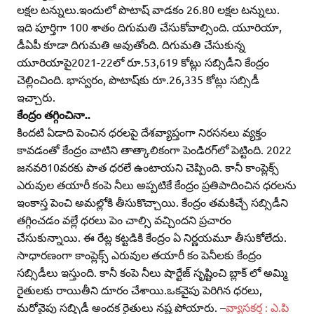
లక్షల టన్నులు.ఇందులో పొటాష్‌ వాడకం 26.80 లక్షల టన్నులు.
ఇది పూర్తిగా 100 శాతం దిగుమతి చేసుకోవాల్సింది. యూరియా,
డీఏపీ కూడా దిగుమతి అవుతోంది. దిగుమతి చేసుకున్న
యూరియాపై2021-22లో రూ.53,619 కోట్లు సబ్సిడీని కేంద్రం
చెల్లించింది. భాస్వరం, పొటాష్‌కు రూ.26,335 కోట్లు సబ్సిడీ
ఇచ్చారు.
కేంద్రం తగ్గించినా..
కిందటి ఏడాది పెంచిన ధరలపై దేశవ్యాప్తంగా నిరసనలు వ్యక్తం
కావడంతో కేంద్రం వాటిని తాత్కాలికంగా పెండిరగ్‌లో పెట్టింది. 2022
జనవరి10వరకు పాత ధరలే ఉంటాయని చెప్పింది. కానీ కాంప్లెక్స్‌
ఎరువుల తయారీ కంపె నీలు అప్పటికే కేంద్రం ప్రతిపాదించిన ధరలను
ఇంకాస్త పెంచి అమల్లోకి తీసుకొచ్చాయి. కేంద్రం తమకిచ్చే సబ్సిడీని
తగ్గించడం వల్లే ధరలు పెం చాల్సి వచ్చిందని ప్రచారం
చేసుకున్నాయి. ఈ రేట్ల కట్టడికి కేంద్రం ఏ నిర్ణయమూ తీసుకోలేదు.
సాధారణంగా కాంప్లెక్స్‌ ఎరువుల తయారీ కం పెనీలకు కేంద్రం
సబ్సిడీలు ఇస్తుంది. కానీ కంపె నీలు షార్టేజ్‌ సృష్టించి బ్లాక్‌ లో అమ్మి
రైతులకు రాయితీని దూరం చేశాయి.ఒకవైపు పెరిగిన ధరలు,
మరోవైపు సబ్బిడీ అందక రైతులు నష్ట పోయారు. –
వ్యాసకర్త : ఎ.పి