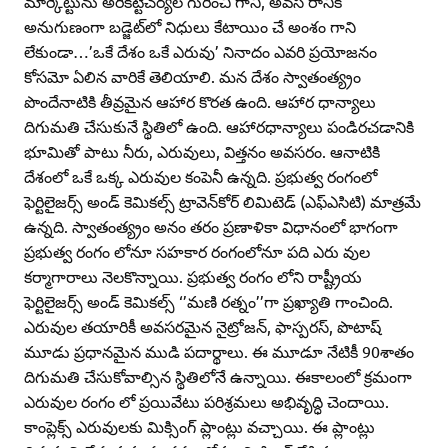
మార్కెట్టును అరికట్టేచర్యల గురించి గాని, అవస రానికి
అనుగుణంగా బడ్జెట్‌లో నిధులు కేటాయిం చే అంశం గాని
లేకుండా…’ఒకే దేశం ఒకే ఎరువు’ నినాదం ఎవరి ప్రయోజనం
కోసమో ఏలిన వారికే తెలియాలి. మన దేశం స్వాతంత్య్రం
పొందేనాటికి తీవ్రమైన ఆహార కొరత ఉంది. ఆహార ధాన్యాలు
దిగుమతి చేసుకునే స్థితిలో ఉంది. ఆహారధాన్యాలు పండిరచడానికి
భూమితో పాటు నీరు, ఎరువులు, విత్తనం అవసరం. ఆనాటికి
దేశంలో ఒకే ఒక్క ఎరువుల కంపెనీ ఉన్నది. ప్రభుత్వ రంగంలో
ఫెర్టిలైజర్స్‌ అండ్‌ కెమికల్స్‌ ట్రావెన్‌కోర్‌ లిమిటెడ్‌ (ఎఫ్‌ఎసిటి) మాత్రమే
ఉన్నది. స్వాతంత్య్రం అనం తరం ప్రణాళికా విధానంలో భాగంగా
ప్రభుత్వ రంగం లోనూ సహకార రంగంలోనూ పది ఎరు వుల
కర్మాగారాలు నెలకొన్నాయి. ప్రభుత్వ రంగం లోని రాష్ట్రీయ
ఫెర్టిలైజర్స్‌ అండ్‌ కెమికల్స్‌ ‘’మణి రత్నం’’గా ప్రఖ్యాతి గాంచింది.
ఎరువుల తయారికీ అవసరమైన నైట్రోజన్‌, ఫాస్పరస్‌, పొటాష్‌
మూడు ప్రధానమైన ముడి పదార్థాలు. ఈ మూడూ నేటికీ 90శాతం
దిగుమతి చేసుకోవాల్సిన స్థితిలోనే ఉన్నాయి. ఈకాలంలో క్రమంగా
ఎరువుల రంగం లో ప్రయివేటు పరిశ్రమలు అభివృద్ధి చెందాయి.
కాంప్లెక్స్‌ ఎరువులకు మిక్సింగ్‌ ప్లాంట్లు వచ్చాయి. ఈ ప్లాంట్లు