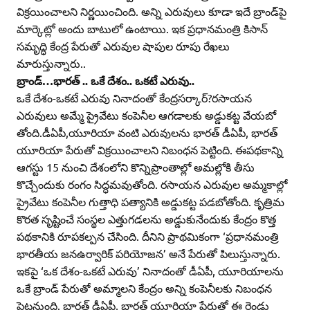
విక్రయించాలని నిర్ణయించింది. అన్ని ఎరువులు కూడా ఇదే బ్రాండ్‌పై
మార్కెట్లో అందు బాటులో ఉంటాయి. ఇక ప్రధానమంత్రి కిసాన్‌
సమృద్ధి కేంద్ర పేరుతో ఎరువుల షాపుల రూపు రేఖలు
మారుస్తున్నారు..
బ్రాండ్‌…భారత్‌ .. ఒకే దేశం.. ఒకటే ఎరువు..
ఒకే దేశం-ఒకటే ఎరువు నినాదంతో కేంద్రసర్కార్‌?రసాయన
ఎరువులు అమ్మే ప్రైవేటు కంపెనీల ఆగడాలకు అడ్డుకట్ట వేయబో
తోంది.డీఏపీ,యూరియా వంటి ఎరువులను భారత్‌ డీఏపీ, భారత్‌
యూరియా పేరుతో విక్రయించాలని నిబంధన పెట్టింది. ఈపథకాన్ని
ఆగస్టు 15 నుంచి దేశంలోని కొన్నిప్రాంతాల్లో అమల్లోకి తీసు
కొచ్చేందుకు రంగం సిద్ధమవుతోంది. రసాయన ఎరువుల అమ్మకాల్లో
ప్రైవేటు కంపెనీల గుత్తాధి పత్యానికి అడ్డుకట్ట పడబోతోంది. కృత్రిమ
కొరత సృష్టించే సంస్థల ఎత్తుగడలను అడ్డుకునేందుకు కేంద్రం కొత్త
పథకానికి రూపకల్పన చేసింది. దీనిని ప్రాథమికంగా ‘ప్రధానమంత్రి
భారతీయ జనఉర్వారిక్‌ పరియోజన’ అనే పేరుతో పిలుస్తున్నారు.
ఇకపై ‘ఒక దేశం-ఒకటే ఎరువు’ నినాదంతో డీఏపీ, యూరియాలను
ఒకే బ్రాండ్‌ పేరుతో అమ్మాలని కేంద్రం అన్ని కంపెనీలకు నిబంధన
పెట్టనుంది. భారత్‌ డీఏపీ, భారత్‌ యూరియా పేరుతో ఈ రెండు