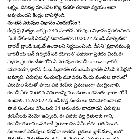
లక్ష్యం. దీనివల్ల రూ.3వేల కోట్ల వరకూ రవాణా వ్యయం ఆదా
అవుతుందని కేంద్రం భావిస్తోంది.
నూతన ఎరువుల విధానం ఎందుకోసం ?
కేంద్ర ప్రభుత్వం ఆగష్టు 24న నూతన ఎరువుల విధానం ప్రకటించింది.
‘’ఒకే దేశం-ఒకే ఎరువు’’నినాదంతో2.10.2022 నుండి మార్కెట్‌లో
భారత్‌ బ్రాండ్‌ ఒక్కటే ఉండాలని నిర్ణయించింది. దీనిని ‘ప్రధానమంత్రి
భారతీయ జన్‌ ఉర్వరక్‌ పరి యోజన’ పథకంగా ప్రకటిం చింది.ఈ
పథకం ప్రకారం దేశంలోని ఏ ఎరువుల కంపెనీ అయినా భారత్‌
యూరియా,భారత్‌ డి.ఎ. పి,భారత్‌ యం.ఓ.పి భారత్‌ ఎన్‌.పి.కె పేర్లతో
అమ్మాలి. ఎరువుల సంచులపై మూడిరట రెండు వంతుల భాగంలో
ఎరువుల పేరుతో పాటు పథ కంపేరు ప్రముఖంగా ముద్రించాలి.
కంపెనీ పేరు మిగిలిన వివరాలన్నీ మూడిరట ఒకవంతు భాగం లోనే
ఉండాలి. 15.9.2022 నుండి కొత్త సంచు లు వినియోగించాలని,
పాత సంచులు డిసెంబరు 31 అనంతరం వాడరాదని ఎరువుల
కంపెనీలకు మెమో ఇచ్చింది. ఈ పథకం వల్ల రైతులకు గాని,
కంపెనీలకుగాని ఒనగూడే ప్రయోజనం ఏమీ లేదు. గత ఏడాది
సకాలంలో ఎరువులు సరఫరా కాలేదు. రైతులు బ్లాక్‌ మార్కెట్‌లో
కొనుగోలు చేసుకోవాల్సి వచ్చింది. రైతులకు ఎరువులు అందని