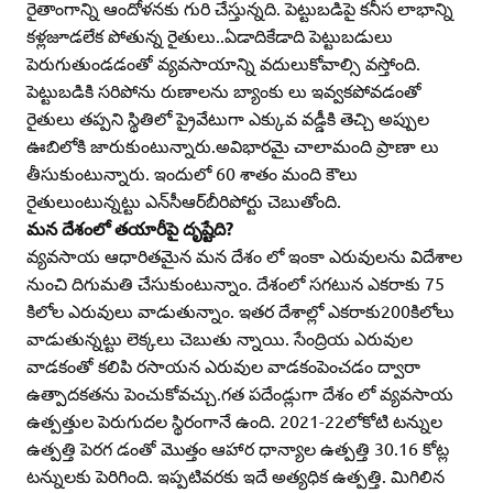
రైతాంగాన్ని ఆందోళనకు గురి చేస్తున్నది. పెట్టుబడిపై కనీస లాభాన్ని
కళ్లజూడలేక పోతున్న రైతులు..ఏడాదికేడాది పెట్టుబడులు
పెరుగుతుండడంతో వ్యవసాయాన్ని వదులుకోవాల్సి వస్తోంది.
పెట్టుబడికి సరిపోను రుణాలను బ్యాంకు లు ఇవ్వకపోవడంతో
రైతులు తప్పని స్థితిలో ప్రైవేటుగా ఎక్కువ వడ్డీకి తెచ్చి అప్పుల
ఊబిలోకి జారుకుంటున్నారు.అవిభారమై చాలామంది ప్రాణా లు
తీసుకుంటున్నారు. ఇందులో 60 శాతం మంది కౌలు
రైతులుంటున్నట్టు ఎన్‌సీఆర్‌బీరిపోర్టు చెబుతోంది.
మన దేశంలో తయారీపై దృష్టేది?
వ్యవసాయ ఆధారితమైన మన దేశం లో ఇంకా ఎరువులను విదేశాల
నుంచి దిగుమతి చేసుకుంటున్నాం. దేశంలో సగటున ఎకరాకు 75
కిలోల ఎరువులు వాడుతున్నాం. ఇతర దేశాల్లో ఎకరాకు200కిలోలు
వాడుతున్నట్టు లెక్కలు చెబుతు న్నాయి. సేంద్రియ ఎరువుల
వాడకంతో కలిపి రసాయన ఎరువుల వాడకంపెంచడం ద్వారా
ఉత్పాదకతను పెంచుకోవచ్చు.గత పదేండ్లుగా దేశం లో వ్యవసాయ
ఉత్పత్తుల పెరుగుదల స్థిరంగానే ఉంది. 2021-22లోకోటి టన్నుల
ఉత్పత్తి పెరగ డంతో మొత్తం ఆహార ధాన్యాల ఉత్పత్తి 30.16 కోట్ల
టన్నులకు పెరిగింది. ఇప్పటివరకు ఇదే అత్యధిక ఉత్పత్తి. మిగిలిన