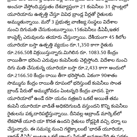
అంచనా వేస్తోంది.ప్రస్తుతం దేశవ్యాప్తంగా 21 కంపెనీలు 31 ప్లాంట్లలో
యూరియాను ఉత్పత్తి చేస్తూ వివిధ బ్రాండ్ల పేర్లతో రైతులకు
అమ్ముతున్నాయి. మరో 3 ప్రభుత్వ వాణిజ్య సంస్థలు విదేశాల
నుంచి దిగుమతి చేసుకుంటున్నాయి.15కంపెనీలు డీఏపీ,ఇతర
కాంప్లెక్స్‌ ఎరువులను తయారు చేస్తున్నాయి. దేశీయంగా 45 కిలోల
యూరియా బస్తా ఉత్పత్తి వ్యయం రూ.1,350 కాగా రైతుకు
రూ.266.50కి విక్రయిస్తున్నారు.మిగిలిన రూ. 1083.50 కేంద్రం
రాయితీగా భరించి ఎరువుల కంపెనీలకు చెల్లిస్తోంది. విదేశాల నుంచి
దిగు మతి చేసుకున్న యూరియా బస్తా రూ.2,433 కాగా అందులో
రూ.2166.50 కేంద్రం రాయి తీగా భరిస్తోంది. ఏకంగా 90శాతం
సొమ్మును కేంద్రం రాయితీ రూపంలో భరిస్తుంటే కంపెనీలు సొంత
బ్రాండ్‌ పేరుతో అమ్ముకోవడం ఏంటన్నది కేంద్రం వాదన. పైగా
యూరియాలో ఉండే రసా యనం నత్రజని ఒకటే అయితే తమ
కంపెనీ యూరియా వాడితే అధికదిగుబడి వస్తుందని కొన్ని కంపెనీలు
రైతులను పక్కదారిపట్టిస్తున్నాయి. దీనివల్ల ఆబ్రాండ్‌ మార్కెట్‌లో
లేకపోతే యూరి యా కొరత ఉందని రైతులు రోడ్లపైకి వచ్చి ధర్నా లు
చేస్తున్నారు. ఈ సమస్య నుంచి గట్టెక్కాలంటే ‘భారత్‌ యూరియా,
భారత్‌ డీఏపీ’ అంటూ ఒకటే బ్రాండు పేరుతో అమ్మాలనేది ఈ పథకం