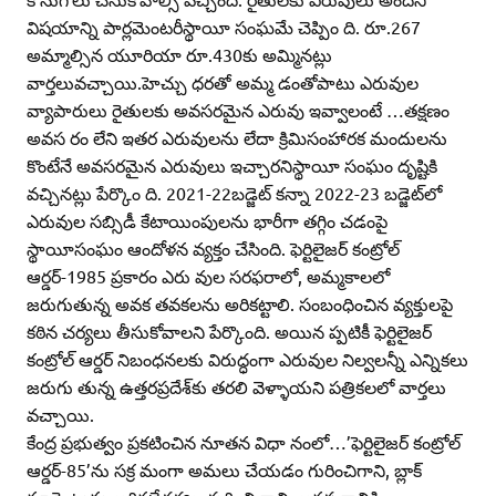
విషయాన్ని పార్లమెంటరీస్థాయీ సంఘమే చెప్పిం ది. రూ.267
అమ్మాల్సిన యూరియా రూ.430కు అమ్మినట్లు
వార్తలువచ్చాయి.హెచ్చు ధరతో అమ్మ డంతోపాటు ఎరువుల
వ్యాపారులు రైతులకు అవసరమైన ఎరువు ఇవ్వాలంటే …తక్షణం
అవస రం లేని ఇతర ఎరువులను లేదా క్రిమిసంహారక మందులను
కొంటేనే అవసరమైన ఎరువులు ఇచ్చారనిస్థాయీ సంఘం దృష్టికి
వచ్చినట్లు పేర్కొం ది. 2021-22బడ్జెట్‌ కన్నా 2022-23 బడ్జెట్‌లో
ఎరువుల సబ్సిడీ కేటాయింపులను భారీగా తగ్గిం చడంపై
స్థాయీసంఘం ఆందోళన వ్యక్తం చేసింది. ఫెర్టిలైజర్‌ కంట్రోల్‌
ఆర్డర్‌-1985 ప్రకారం ఎరు వుల సరఫరాలో, అమ్మకాలలో
జరుగుతున్న అవక తవకలను అరికట్టాలి. సంబంధించిన వ్యక్తులపై
కఠిన చర్యలు తీసుకోవాలని పేర్కొంది. అయిన ప్పటికీ ఫెర్టిలైజర్‌
కంట్రోల్‌ ఆర్డర్‌ నిబంధనలకు విరుద్ధంగా ఎరువుల నిల్వలన్నీ ఎన్నికలు
జరుగు తున్న ఉత్తరప్రదేశ్‌కు తరలి వెళ్ళాయని పత్రికలలో వార్తలు
వచ్చాయి.
కేంద్ర ప్రభుత్వం ప్రకటించిన నూతన విధా నంలో…’ఫెర్టిలైజర్‌ కంట్రోల్‌
ఆర్డర్‌-85’ను సక్ర మంగా అమలు చేయడం గురించిగాని, బ్లాక్‌