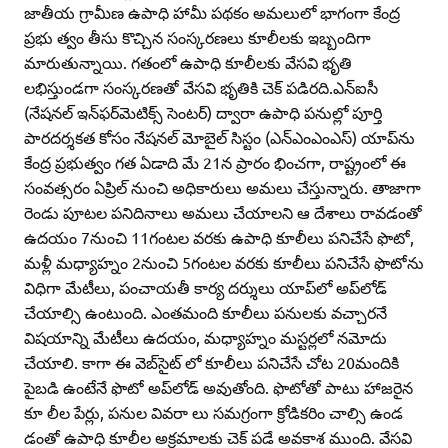
జాతీయ గ్రామీణ ఉపాధి హామీ పథకం అమలులో భాగంగా కేంద్ర
ప్రభు త్వం తీసు కొచ్చిన సంస్కరణలు కూలీలకు ఇబ్బందిగా
మారుతున్నాయి. గతంలో ఉపాధి కూలీలకు వేసవి భృతి
లభిస్తుండగా సంస్కరణతో వేసవి భృతికి చెక్‌ పడిరది.ఎన్‌ఐసీ
(నేషనల్‌ ఇన్‌ఫర్‌మెటిక్స్‌ సెంటర్‌) ద్వారా ఉపాధి పనుల్లో పూర్తి
పారదర్శకత కోసం నేషనల్‌ మోబైల్‌ సిస్టం (ఎన్‌ఎంఎంఎస్‌) యాప్‌ను
కేంద్ర ప్రభుత్వం గత ఏడాది మే 21న ప్రారం భించగా, రాష్ట్రంలో ఈ
సంవత్సరం ఏప్రిల్‌ నుంచి అధికారులు అమలు చేస్తున్నారు. తాజాగా
రెండు పూటల పనిదినాలు అమలు చేయాలని ఆ దేశాలు రావడంతో
ఉదయం 7నుంచి 11గంటల వరకు ఉపాధి కూలీలు పనిచేసే ఫొటో,
మళ్లీ మధ్యాహ్నం 2నుంచి 5గంటల వరకు కూలీలు పనిచేసే ఫొటోను
విధిగా మేటీలు, పంచాయతీ కార్య దర్శులు యాప్‌లో అప్‌లోడ్‌
చేయాల్సి ఉంటుంది. ఎంతమంది కూలీలు పనులకు వచ్చారనే
విషయాన్ని మేటీలు ఉదయం, మధ్యాహ్నం మస్టర్లలో నమోదు
చేయాలి. కాగా ఈ వెబ్‌సైట్‌ లో కూలీలు పనిచేసే చోట 20మందికి
పైబడి ఉంటేనే ఫొటో అప్‌లోడ్‌ అవుతోంది. ఫొటోతో పాటు హాజరైన
కూ లీల పేర్లు, పనుల వివరా లు సమగ్రంగా క్రోడికరిం చాల్సి ఉండ
డంతో ఉపాధి కూలీల అక్రమాలకు చెక్‌ పడే అవకాశ ముంది. వేసవి