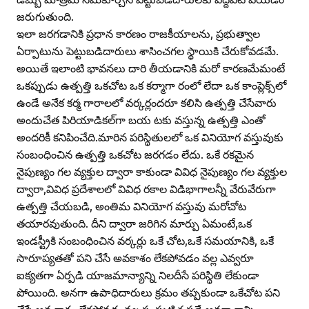
జరుగుతుంది.
ఇలా జరగడానికి ప్రధాన కారణం రాజకీయాలను, ప్రభుత్వాల
ఏర్పాటును పెట్టుబడిదారులు శాసించగల స్థాయికి చేరుకోవడమే.
అయితే ఇలాంటి భావనలు దారి తీయడానికి మరో కారణమేమంటే
ఒకప్పుడు ఉత్పత్తి ఒకచోట ఒక కర్మాగా రంలో లేదా ఒక కాంప్లెక్స్‌లో
ఉండే అనేక కర్మ గారాలలో వర్కర్లందరూ కలిసి ఉత్పత్తి చేసేవారు
అందుచేత పిరియాడికల్‌గా బయ టకు వస్తున్న ఉత్పత్తి ఎంతో
అందరికీ కనిపించేది.మారిన పరిస్థితులలో ఒక వినియోగ వస్తువుకు
సంబంధించిన ఉత్పత్తి ఒకచోట జరగడం లేదు. ఒకే రకమైన
నైపుణ్యం గల వ్యక్తుల ద్వారా కాకుండా వివిధ నైపుణ్యం గల వ్యక్తుల
ద్వారా,వివిధ ప్రదేశాలలో వివిధ రకాల విడిభాగాలన్నీ వేరువేరుగా
ఉత్పత్తి చేయబడి, అంతిమ వినియోగ వస్తువు మరోచోట
తయారవుతుంది. దీని ద్వారా జరిగిన మార్పు ఏమంటే,ఒక
ఇండస్ట్రీకి సంబంధించిన వర్కర్లు ఒకే చోట,ఒకే సమయానికి, ఒకే
సారూప్యతతో పని చేసే అవకాశం లేకపోవడం వల్ల ఎవ్వరూ
ఐక్యతగా ఏర్పడి యాజమాన్యాన్ని నిలదీసే పరిస్థితి లేకుండా
పోయింది. అనగా ఉపాధిదారులు క్రమం తప్పకుండా ఒకేచోట పని