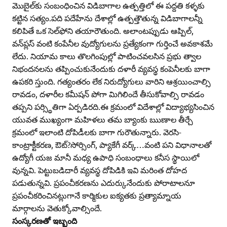
మొబైల్‌కు సంబంధించిన విడిబాగాల ఉత్పత్తిలో ఈ పద్దతి కళ్ళకు
కట్టిన సత్యం.పది పదేహేను దేశాల్లో ఉత్పత్తౌతున్న విడిబాగాలన్నీ
కలిపితే ఒక సెల్‌ఫోని తయారౌతుంది. అలాంటప్పుడు ఆప్పిల్‌,
వన్‌ప్లస్‌ వంటి కంపేనీల వుద్యోగులను ప్రత్యేకంగా గుర్తించే అవకాశమే
లేదు. నియామ కాలు తొలగింపుల్లో పాటించవలసిన ప్రభు త్వాల
నిభందనలను తప్పించుకునేందుకు దళారీ వ్యవస్థ కంపెనీలకు బాగా
ఉపకరి స్తుంది. గత్యంతరం లేక నిరుద్యోగులు వారిని ఆశ్రయించాల్సి
రావడం, దళారీల కమీషన్‌ పోగా మిగిలిందే తీసుకోవాల్సి రావడం
తప్పని పర్స్థితిగా ఏర్పడిరది.ఈ క్రమంలో విదేశాల్లో విద్యాభ్యసించిన
యువత ముఖ్యంగా మహిళలు తమ బ్యాంకు ఋణాల తీర్చే
క్రమంలో ఇలాంటి దోపిడీలకు బాగా గురౌతున్నారు. వెరసి-
కాంట్రాక్టీకరణ, ఔట్‌?సోర్సింగ్‌, ప్యాకేగీ వర్క్‌…వంటి పని విధానాలతో
ఉద్యోగీ యజ మానీ మధ్య ఉపాధి సంబంధాలు కనీస స్థాయిలో
వున్నవి. పెట్టుబడిదారీ వ్యవస్థ దోపిడికి ఇవి మరింత దోహద
పడుతున్నవి. ప్రపంచీకరణను ఎదుర్కునేందుకు పోరాటాలనూ
ప్రపంచీకరించినట్లుగానే కార్మికుల ఐక్యతకు ప్రత్యామ్నాయ
మార్గాలను వెతుక్కోవాల్సిందే.
సంస్కరణతో ఇబ్బంది