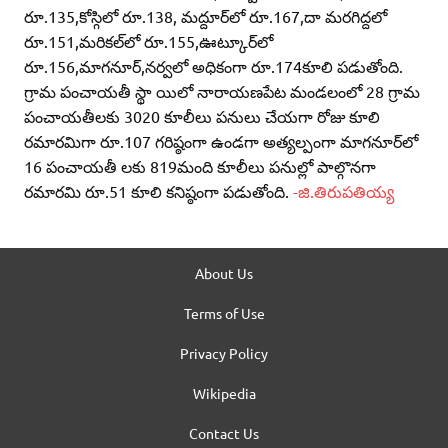
రూ.135,కోస్గిలో రూ.138, మద్దూర్‌లో రూ.167,దా మరగిద్దలో
రూ.151,మరికల్‌లో రూ.155,ఊట్కూర్‌లో
రూ.156,మాగనూర్‌,నర్వలో అధికంగా రూ.174కూలి పడుతోంది.
గ్రామ పంచాయతీ స్థా యిలో నారాయణపేట మండలంలో 28 గ్రామ
పంచాయతీలకు 3020 కూలీలు పనులు చేయగా రోజు కూలి
రమారమిగా రూ.107 గరిష్ఠంగా ఉండగా అత్యల్పంగా మాగనూర్‌లో
16 పంచాయతీ లకు 819మంది కూలీలు పనుల్లో పాల్గొనగా
రమారమి రూ.51 కూలి కనిష్ఠంగా పడుతోంది.
-జి.తిరుపతియ్య
About Us
Terms of Use
Privacy Policy
Wikipedia
Contact Us