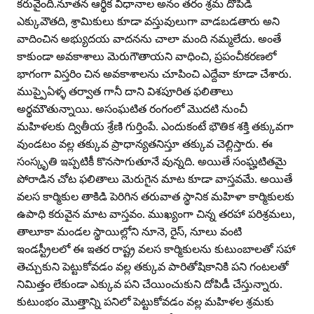
కరువైంది.నూతన ఆర్థిక విధానాల అనం తరం శ్రమ దోపిడి
ఎక్కువౌతది, శ్రామికులు కూడా వస్తువులుగా వాడబడతారు అని
వాదించిన అభ్యుదయ వాదనను చాలా మంది నమ్మలేదు. అంతే
కాకుండా అవకాశాలు మెరుగౌతాయని వాధించి, ప్రపంచీకరణలో
భాగంగా విస్తరిం చిన అవకాశాలను చూపించి ఎద్దేవా కూడా చేశారు.
ముప్పైఏళ్ళ తర్వాత గానీ దాని విశపూరిత ఫలితాలు
అర్థమౌతున్నాయి. అసంఘటిత రంగంలో మొదటి నుంచీ
మహిళలకు ద్వితీయ శ్రేణి గుర్తింపే. ఎందుకంటే భౌతిక శక్తి తక్కువగా
వుండటం వల్ల తక్కువ ప్రాధాన్యతనిస్తూ తక్కువ చెల్లిస్తారు. ఈ
సంస్కృతి ఇప్పటికీ కొనసాగుతూనే వున్నది. అయితే సంఘ్హటితమై
పోరాడిన చోట ఫలితాలు మెరుగైన మాట కూడా వాస్తవమే. అయితే
వలస కార్మికుల తాకిడి పెరిగిన తరువాత స్థానిక మహిళా కార్మికులకు
ఉపాధి కరువైన మాట వాస్తవం. ముఖ్యంగా చిన్న తరహా పరిశ్రమలు,
తాలూకా మండల స్థాయిల్లోని నూనె, రైస్‌, నూలు వంటి
ఇండస్ట్రీలలో ఈ ఇతర రాష్ట్ర వలస కార్మికులను కుటుంబాలతో సహా
తెచ్చుకుని పెట్టుకోవడం వల్ల తక్కువ పారితోషికానికి పని గంటలతో
నిమిత్తం లేకుండా ఎక్కువ పని చేయించుకుని దోపిడీ చేస్తున్నారు.
కుటుంభం మొత్తాన్ని పనిలో పెట్టుకోవడం వల్ల మహిళల శ్రమకు