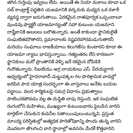
తగిన గుర్తింపు ఇవ్వటం లేదు. అయితే ఈ నియా మకాలు కూడా ఒక
సబ్‌ కాంట్రాక్ట్‌ పద్దతిన యజమానికి వర్కరుకు మధ్యన ఒక దళారీ
వ్యవస్థ ద్వారా జరుగుతాయి. ఏరకమైన రాతపూర్వక ఒప్పందాలూ
వుండవు.ఫ్యాక్టరీ యాజమాన్యంతో సహా కుటుంబ యజమాని
దాష్టీకానికి అబలలు బలౌతున్నారు. అంతే కాకుండా స్థానికులైతే
సంఘటితమౌతారని, ప్రమాదాలకు నష్టపరిహారమడుగుతారనీ
మరియు సంఘాలు-రాజకీయాలు కలుగజేసు కుంటారని కూడా ఈ
యాజమా న్యాలు భావిస్తున్నాయి. గత్యంతరం లేని కారణంగా
స్థానికులు మరో ప్రాంతానికి వెళ్ళి ఇదే రకమైన దోపిడికి
గురౌతున్నారు. సిఐటియు అగ్ర నాయకులు ఎస్‌. వీరయ్యగారి
ఆధ్వర్యంలో హైదరాబాద్‌ చుట్టుపక్కల గల పారిశ్రామిక వాడల్లో
జరిపిన పాద యాత్ర సందర్భంగా ఈ వాస్తవాలు అనేకం బయట
పడ్డాయి. వలస కార్మికులపై సమగ్ర విధానం ప్రభుత్వాలు
పాటించకపోవడం వల్ల ఈ దుస్థితి దాపు రిస్తుంది. ఇక సంఘటిత
రంగంలోని మహిళలు, ముఖ్యంగా కుటుంబభారం పైబడిన వారిని
టార్గెట్‌గా చేసుకుని కంపెనీల సతాయింపులుంటున్నవి. ప్రస్తుత
మాంద్య పరిస్తితుల్లో అత్యధిక పారితోషికాన్ని పొందు తున్న వారిని
మొదటగా తొలగించి వారి స్థానాల్లో అవసరం మేరకే కొత్తవారిని