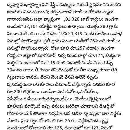
దృష్యా మధ్యాహ్నం పనిచేస్తే వడదెబ్బకు గురయ్యే ప్రమాదముందని
అందుకు మినహాయింపు కల్పించాలని కూలీలు కోరుతు న్నారు.
నారాయణపేట జిల్లా వ్యాప్తంగా 1,02,328 జాబ్‌ కార్డులు ఉండగా
అందులో 32,101 యాక్టివ్‌ కార్డులు ఉన్నాయి. మొత్తం 280 గ్రామ
పంచాయతీలకు గాను ఈనెల 19న 21,319 మంది కూలీలు ఉపాధి
పనుల్లో పాల్గొన్నారు. ప్రతీ గ్రామ పంచా యతీలో 76మంది కూలీలు
పనుల్లో పాల్గొంటున్నారు. రోజు కూలి రూ.257 పడాల్సి ఉండగా
గరిష్ఠంగా జిల్లాలో మాగనూర్‌, నర్వ మండలాల్లో రూ.174, కనిష్ఠంగా
మక్తల్‌ మండలంలో రూ.119 కూలి పడుతోంది. వేసవి అలెవెన్స్‌
30శాతం రాయి తీ కూడా తొలగింపుతో కూలీల సంఖ్య కూడా తగ్గి
గిట్టుబాటు కావడం లేదని వెంటనే వేసవి అలెవె న్సును
పునరుద్ధరించాలని కూలీలు డిమాండ్‌ చేస్తున్నారు.దినసరి కూలి
రూ.200 తగ్గకుండా ఉండేలా ఎంపీడీవోలు,ఎంపీవోలు,
ఏపీవోలు,ఈసీలు,కార్యదర్శులు,టీఏలు, మేటీలు క్షేత్రస్థాయిలో
కూలీలకు మార్కౌట్‌ ఇచ్చి పనులు జరిగేలా చూడాలని డీఆర్డీ వో
గోపాల్‌నాయక్‌ తాజాగా నిర్వహించిన టెలీకా న్ఫరెన్స్‌లో దిశా నిర్దేశం
చేశారు. ప్రభుత్వం రోజుకూలి రూ. 257గా నిర్దేశించింది. కృష్ణ
మండలంలో రోజుకూలి రూ.125, ధన్వాడలో రూ.127, పేటలో