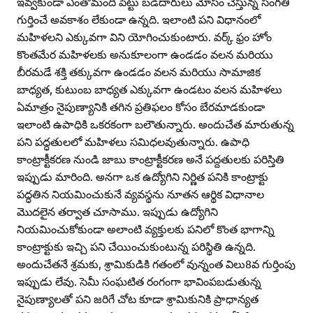
ఇవ్వకుండా ఎంతోమంది పెట్టు బడిదారులు మోసం చేస్తున్న సంగతి
గుర్తించే అవకాశం లేకుండా ఉన్నది. ఇలాంటి పని విధానంలో
మహిళలని ఎక్కువగా విని యోగించుకుంటారు. వర్క్‌ ఫ్రం హోం
కొంతమేర మహిళలకు అనుకూలంగా ఉండడం వలన మరియు
బీరమడే శక్తి తక్కువగా ఉండడం వలన మరియు సామాజిక
బాధ్యత, కుటుంబ బాధ్యత ఎక్కువగా ఉండటం వలన మహిళలు
ఏమాత్రం నైపుణ్యానికి తగిన ప్రతిఫలం కోసం బేరమాడకుండా
ఇలాంటి ఉపాధికి ఒకరకంగా బలౌతున్నారు. అందుచేత మారుతున్న
పని పద్ధతులలో మహిళలు సమిధలవుతున్నారు. ఉపాధి
కాంట్రాక్టీకరణ నుండి జాబు కాంట్రాక్టీకరణ అనే పద్దతులకు పరిస్తితి
ఇప్పుడు మారింది. అనగా ఒక ఉద్యోగిని నిర్ణిత పనికి కాంట్రాక్టు
పద్ధతిన నియమించుకునే వ్యవస్థను నూతన ఆర్థిక విధానాల
మొదలైన తర్వాత చూసాము. ఇప్పుడు ఉద్యోగిని
నియమించుకోకుండా అలాంటి వ్యక్తులకు పనిలో కొంత భాగాన్ని
కాంట్రాక్టుకు ఇచ్చి పని చేయించుకుంటున్న పరిస్థితి ఉన్నది.
అందుచేతనే శ్రమకు, శ్రామికుడికి గతంలో వున్నంత విలు8వ గుర్తింపు
ఇప్పుడు లేవు. సెమీ సంఘటిత రంగంగా భావింపబడుతున్న
నైపుణ్యాలతో పని జరిగే చోట కూడా శ్రామికునికి ప్రాధాన్యత