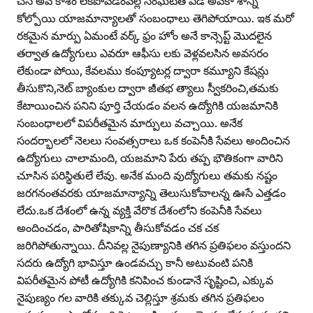
చేసే అవ కాశం లేకపోవడంవల్ల సంఘటిత పడే అవకా శాన్ని
కోల్పోయి యాజమాన్యాలతో సంబంధాలు తెగిపోయాయి. ఇక మరో
రకమైన మార్పు ఏమంటే వర్క్‌ ఫ్రం హోం అనే కాన్సెప్ట్‌ మొదలైన
తర్వాత ఉద్యోగులు ఎవరూ ఆఫీసు లకు వెళ్లవలసిన అవసరం
లేకుండా పోయి, కేవలము కంప్యూటర్ల ద్వారా కమ్యూని కేషన్లు
తీసుకొని,నెట్‌ బ్యాంకుల ద్వారా జీతభ త్యాలు స్వీకరించి,తమకు
కేటాయించిన పనిని పూర్తి చేయడం వలన ఉద్యోగికి యజమానికి
సంబంధాలలో విపరీతమైన మార్పులు వచ్చాయి. అనేక
సందర్భాలలో నెలలు సంవత్సరాలు ఒక కంపెనీకి సేవలు అందించిన
ఉద్యోగులు చాలామంది, యజమాని పేరు తప్ప భౌతికంగా వారిని
చూసిన పరిస్థితులే లేవు. అనేక మంది వుద్యోగులు తమకు నష్టం
జరగనంతవరకు యాజమాన్యాన్ని తెలుసుకోవాలన్న ఊసే ఎత్తడం
లేదు.ఒక దేశంలో ఉన్న వ్యక్తి వేరొక దేశంలోని కంపెనీకి సేవలు
అందించడం, పారితోషికాన్ని తీసుకోవడం చక చక
జరిగిపోతున్నాయి. దీనివల్ల నైపుణ్యానికి తగిన ప్రతిఫలం వస్తుందని
సదరు ఉద్యోగి భావిస్తూ ఉండవచ్చు కానీ అటువంటి పనికి
విపరీతమైన పోటీ ఉద్యోగికి కనిపించ కుండానే సృష్టించి, ఎక్కువ
నైపుణ్యం గల వారికి తక్కువ చెల్లిస్తూ శ్రమకు తగిన ప్రతిఫలం