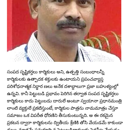
సంపద సృష్టికర్తలు కార్మికులు అని, ఉత్పత్తి సంబంధాలన్నీ
కార్మికులకు ఉత్పాదక శక్తులకు ఉంటాయని ప్రపంచవ్యాప్త
పరిశోధనాత్మక నిర్ధార ణలు అనేక దశాబ్దాలుగా ప్రజా బహుళ్యంల్లో
ఉన్నవి. కానీ పెట్టుబడి ప్రభావం పెరిగిన తర్వాత సంపద సృష్టికర్తలు
కార్మికులు కాదు పెట్టుబడు దారులే అంటూ స్వయానా ప్రధానమంత్రి
లాంటి వ్యక్తులే ప్రకటిస్తుంటే, కార్మికుల పాత్రను నామమాత్రం చేస్తూ
సమాజం ఒక విపరీత ధోరణిని తీసుకుంటున్నది. అ ఈ రకమైన
ప్రకటన ద్వారా కార్మికులను ద్వితీయ శ్రేణికి తోసి వేయడమే కాకుండా
డబ్బు మాత్రమే సమకూర్చిన పెట్టుబడిదారులకు పెద్దపీట వేయడం