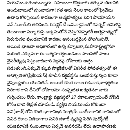
నియమించుకుంటున్నారు. సహజంగా కొత్తవారు తక్కువ జీతానికి
అందుబాటులో వుంటారుగా! గత ఆరు నెలల కాలంలో ప్రైవేటు
ఉపాధి కోల్పోయిన కారణంగా ఆత్మహత్యలు పెరిగి పోయాయని
ఎన్‌.సి.ఆత్‌.బి తెలిపింది. రిపబ్లిక్‌ డే ఉపన్యాసంలో గవర్నర్‌ తమిళిసై
తెలంగాణా సర్కారుపై అక్కసుతోనే చెప్పి9నప్పటికీ ఆత్మహత్యల్లో
పెరుగుదల వుండటానికి కారణం అసంబద్దమైన తొలగింపులే.
అయితే భాజపా అధికారంలో ఉన్న కర్నాటకా,మహారాష్ట్రల్లోనూ
మరింత ఎక్కువగా ఈ ఆత్మహత్యలుండటం పాలనతో పాటు
వైపరీత్యపు పెట్టుబాడిదారి వ్యవస్థ లోపాలకు అద్దం
పడుతుంది.ఎక్కువె క్కువ ప్యాకేజీలతో,విపరీత పోటితత్వంతో ఈ
అనిశ్చితితో(ప్రికేరియస్‌) కూడిన వ్యవస్థను బలపరుస్తున్నది కూడా
నైపుణ్యంగల యువతనే. అయితే కొంత కాలం గడిచాక,బాధ్యతలు
పెరిగాక గాని దీనిలో లోపాలనూ,సంఘ్హటిత ఐక్యతనూ వారు
గుర్తించటం లేదు. కాంట్రాక్టు వ్యవస్థలో 27 రకాలున్నాయంటే దోపిడి
కోసం దాని తీవ్రత చూడండి. వ్యక్తిని నియమించు కోకుండా
పని(జాబ్‌)లోని కొంత భాగానిఇకి మాత్రమే అంగీకారానికి రావడంతో
వివిధ రకాల విడిభాగాల పనికి దళారీ వ్యవస్థ పెరిగి వుద్యోగికీ
యజమానికీ సంబంధాలు ఏర్పడే అవసరమే లేదు.ఉదాహరణకు