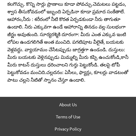
కలగొచ్చు. కొన్ని సార్లు ప్రాణాలు కూడా పోవచ్చు.చెమటలు పట్టడం,
శ్వాస తీసుకోవడంలో ఇబ్బంది ఏర్పడినా కూడా ప్రమాద సంకేతాలే.
ఆహారం,నీరు : శరీరంలో నీటి కొరత ఏర్పడకుండా నీరు తాగుతూ
ఉండాలి. నీరు ఎక్కువగా ఉండే ఆహారాన్ని తినడం వల్ల సులభంగా
జీర్ణం అవుతుంది. సూర్యరశ్మికి దూరంగా: మీరు ఎంత ఎక్కువ ఇంటి
లోపల ఉండగలిగితే అంత మంచిది. పగటిపూట వీలైతే, బయటకు
వెళ్లవద్దు. వ్యాయామం చేసేటప్పుడు జాగ్రత్తగా ఉండండి. దుస్తులు:
మీరు బయటకు వెళ్లినప్పుడు మిమ్మల్ని మీరు కప్పి ఉంచుకోండి,కానీ
మీరు కాటన్‌ దుస్తులు ధరించాలని గుర్తు పెట్టుకోండి. తలపై టోపీ
పెట్టుకోవడం మంచిది.చల్లదనం: ఏసీలు, ఫ్యాన్లు, కూలర్లు వాడటంతో
పాటు చల్లని నీటితో స్నానం చేస్తూ ఉండాలి.
About Us
Terms of Use
Privacy Policy