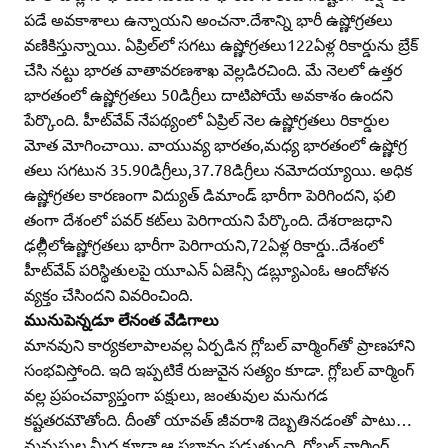
పడే అవకాశాలు ఉన్నాయని అంచనా.దేశాన్ని భారీ ఉష్ణోగ్రతలు
వణికిస్తున్నాయి. ఏప్రిల్‌లో సగటు ఉష్ణోగ్రతలు122ఏళ్ల రికార్డును బ్రేక్‌
చేసి నట్టు భారత వాతావరణశాఖ వెల్లడిరచింది. మే నెలలో ఉత్తర
భారతంలో ఉష్ణోగ్రతలు 50డిగ్రీలు దాటిపోయే అవకాశం ఉందని
పేర్కొంది. హీట్‌వేవ్‌ నేపథ్యంలో ఏప్రిల్‌ నెల ఉష్ణోగ్రతలు రికార్డుల
మోత మోగించాయి. వాయువ్య భారతం,మధ్య భారతంలో ఉష్ణోగ్ర
తలు సగటున 35.90డిగ్రీలు,37.78డిగ్రీలు నమోదయ్యాయి. అధిక
ఉష్ణోగ్రతల కారణంగా విద్యుత్‌ డిమాండ్‌ భారీగా పెరిగిందని, ఫలి
తంగా దేశంలో పవర్‌ కట్‌లు పెరిగాయని పేర్కొంది. దేశరాజధాని
ఢల్లీిలోఉష్ణోగ్రతలు భారీగా పెరిగాయని,72ఏళ్ల రికార్డు..దేశంలో
హీట్‌వేవ్‌ పరిస్థితులపై యూఎన్‌ ఏజెన్సీ డబ్ల్యూఎంఓ ఆందోళన
వ్యక్తం చేసిందని వివరించింది.
మునుపెన్నడూ లేనంత వేడిగాలు
మానవుని కార్యకలాపాలవల్ల ఏర్పడిన గ్లోబల్‌ వార్మింగ్‌తో ప్రాణహాని
సంభవిస్తోంది. ఇది ఇప్పటికే రుజువైన సత్యం కూడా. గ్లోబల్‌ వార్మింగ్‌
వల్ల ప్రపంచవ్యాప్తంగా పక్షులు, జంతువుల మనుగడ
కష్టతరమౌతోంది. దీంతో యావత్‌ జీవరాశి దెబ్బతినడంతో పాటు…
మనుషుల మీద కూడా ఆ ప్రభావం పడుతుంది. గ్లోబల్‌ వార్మింగ్‌