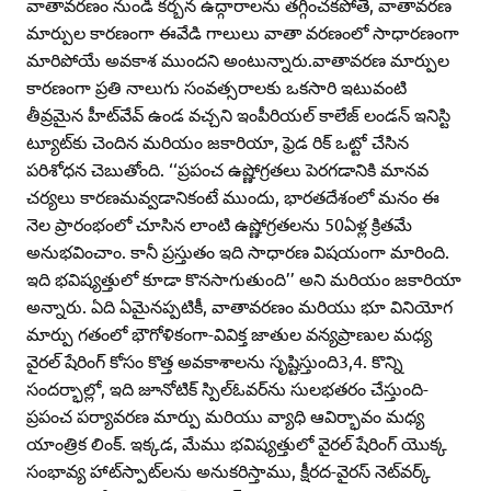
వాతావరణం నుండి కర్బన ఉద్గారాలను తగ్గించకపోతే, వాతావరణ
మార్పుల కారణంగా ఈవేడి గాలులు వాతా వరణంలో సాధారణంగా
మారిపోయే అవకాశ ముందని అంటున్నారు.వాతావరణ మార్పుల
కారణంగా ప్రతి నాలుగు సంవత్సరాలకు ఒకసారి ఇటువంటి
తీవ్రమైన హీట్‌వేవ్‌ ఉండ వచ్చని ఇంపీరియల్‌ కాలేజ్‌ లండన్‌ ఇనిస్టి
ట్యూట్‌కు చెందిన మరియం జకారియా, ఫ్రెడ రిక్‌ ఒట్టో చేసిన
పరిశోధన చెబుతోంది. ‘‘ప్రపంచ ఉష్ణోగ్రతలు పెరగడానికి మానవ
చర్యలు కారణమవ్వడానికంటే ముందు, భారతదేశంలో మనం ఈ
నెల ప్రారంభంలో చూసిన లాంటి ఉష్ణోగ్రతలను 50ఏళ్ల క్రితమే
అనుభవించాం. కానీ ప్రస్తుతం ఇది సాధారణ విషయంగా మారింది.
ఇది భవిష్యత్తులో కూడా కొనసాగుతుంది’’ అని మరియం జకారియా
అన్నారు. ఏది ఏమైనప్పటికీ, వాతావరణం మరియు భూ వినియోగ
మార్పు గతంలో భౌగోళికంగా-వివిక్త జాతుల వన్యప్రాణుల మధ్య
వైరల్‌ షేరింగ్‌ కోసం కొత్త అవకాశాలను సృష్టిస్తుంది3,4. కొన్ని
సందర్భాల్లో, ఇది జూనోటిక్‌ స్పిల్‌ఓవర్‌ను సులభతరం చేస్తుంది-
ప్రపంచ పర్యావరణ మార్పు మరియు వ్యాధి ఆవిర్భావం మధ్య
యాంత్రిక లింక్‌. ఇక్కడ, మేము భవిష్యత్తులో వైరల్‌ షేరింగ్‌ యొక్క
సంభావ్య హాట్‌స్పాట్‌లను అనుకరిస్తాము, క్షీరద-వైరస్‌ నెట్‌వర్క్‌