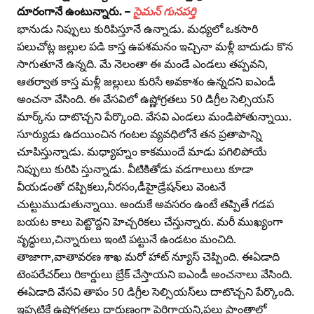
దూరంగానే ఉంటున్నారు. –
సైమన్‌ గునపర్తి
భానుడు నిప్పులు కురిపిస్తూనే ఉన్నాడు. మధ్యలో ఒకసారి
పలుచోట్ల జల్లుల పడి కాస్త ఉపశమనం ఇచ్చినా మళ్లీ బాదుడు కొన
సాగుతూనే ఉన్నది. మే నెలంతా ఈ మండే ఎండలు తప్పవని,
ఆతర్వాత కాస్త మళ్లీ జల్లులు కురిసే అవకాశం ఉన్నదని ఐఎండీ
అంచనా వేసింది. ఈ వేసవిలో ఉష్ణోగ్రతలు 50 డిగ్రీల సెల్సియస్‌
మార్క్‌ను దాటొచ్చని పేర్కొంది. వేసవి ఎండలు మండిపోతున్నాయి.
సూర్యుడు ఉదయించిన గంటల వ్యవధిలోనే తన ప్రతాపాన్ని
చూపిస్తున్నాడు. మధ్యాహ్నం కాకముందే మాడు పగిలిపోయే
నిప్పులు కురిపి స్తున్నాడు. వీటికితోడు వడగాలులు కూడా
వీయడంతో దప్పికలు,నీరసం,డీహైడ్రేషన్‌లు వెంటనే
చుట్టుముడుతున్నాయి. అందుకే అవసరం ఉంటే తప్పితే గడప
బయట కాలు పెట్టొద్దని హెచ్చరికలు చేస్తున్నారు. మరీ ముఖ్యంగా
వృద్ధులు,చిన్నారులు ఇంటి పట్టునే ఉండటం మంచిది.
తాజాగా,వాతావరణ శాఖ మరో హాట్‌ న్యూస్‌ చెప్పింది. ఈఏడాది
టెంపరేచర్‌లు రికార్డులు బ్రేక్‌ చేస్తాయని ఐఎండీ అంచనాలు వేసింది.
ఈఏడాది వేసవి తాపం 50 డిగ్రీల సెల్సియస్‌లు దాటొచ్చని పేర్కొంది.
ఇప్పటికే ఉష్ణోగ్రతలు దారుణంగా పెరిగాయని,పలు ప్రాంతాల్లో