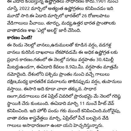
ఈ ఏడాది కనిపిస్తున్న ఉష్ణోగ్రతలు సాధారణం కాదు.1901 నుంచి
చూస్తే, 2022 మార్చిలో అత్యంత ఉష్ణోగ్రతలు కనిపించడం ఇది
మూడో సారి.ఈ ఏడాది మార్చిలో భారత్‌లో 26 రోజులపాటు
వేడిగాలులు వీచాయి. తూర్పు, మధ్య,ఉత్తర భారత ప్రాంతాలకు
వాతావరణ శాఖ ‘ఎల్లో అలర్ట్‌’ జారీ చేసింది.
కారణం ఏంటి?
ఈ రెండు నెలల్లో వానలు,ఉరుములతో కూడిన వర్షం, వడగళ్ల
వానలు కురిసిన దాఖలాలు లేకపోవడమే ఈ అధిక ఉష్ణోగ్రత లకు
ప్రధాన కారణం.గతంలో ఈ నెలల్లో సగటు వర్షపాతం 30.4మిల్లీ
మీటర్లుఉండగా, ఈఏడాది కేవలం 8.9మి.మీ. వర్షపాతం మాత్రమే
నమోదైంది. దేశంలోని పశ్చిమ ప్రాంతం నుంచి వచ్చే గాలులు
దక్షిణ,మధ్య భారతదేశ పవనాలను తాకినప్పుడు వర్షం, తుపానులు
వస్తాయి. ఈసారి అది కూడా చాలా తక్కువ. సాధార
ణంగా,వడగాలులు దశ ఏప్రిల్‌ చివరిలో ప్రారంభమై మే నెలలో గరిష్ఠ
స్థాయికి చేరు కుంటుంది. ఈఏడాది మార్చి 11 నుంచే హీట్‌ వేవ్‌
కనిపించింది. ఇది హోలీ పండు గకు ముందే కనిపించింది.మరోవైపు,
వాతా వరణ శాస్త్రవేత్తలు మార్చి, ఏప్రిల్‌లో వీచే బలమైన వేడి
గాలులు అసాధారణంగా ఉంటా యని హెచ్చరిస్తున్నారు.