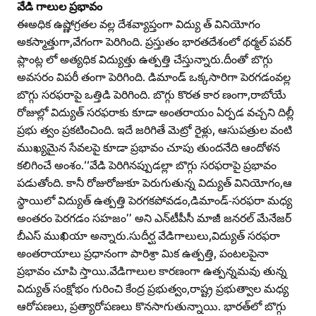
వేడి గాలుల ప్రభావం
ఈఅధిక ఉష్ణోగ్రతల వల్ల దేశవ్యాప్తంగా విద్యు త్‌ వినియోగం
అకస్మాత్తుగా,వేగంగా పెరిగింది. ప్రస్తుతం భారతదేశంలో థర్మల్‌ పవర్‌
ప్లాంట్ల లో అత్యధిక విద్యుత్తు ఉత్పత్తి చేస్తున్నారు.దీంతో బొగ్గు
అవసరం విపరీ తంగా పెరిగింది. డిమాండ్‌ ఒక్కసారిగా పెరగడంవల్ల
బొగ్గు సరఫరాపై ఒత్తిడి పెరిగింది. బొగ్గు కొరత కార ణంగా,రాబోయే
రోజుల్లో విద్యుత్‌ సరఫరాకు కూడా అంతరాయం ఏర్పడ వచ్చని దిల్లీ
ప్రభు త్వం ప్రకటించింది. ఇదే జరిగితే మెట్రో రైళ్లు, ఆసుపత్రుల వంటి
ముఖ్యమైన సేవలపై కూడా ప్రభావం చూపు తుందనేది ఆందోళన
కలిగించే అంశం.‘‘వేడి పెరిగినప్పుడల్లా బొగ్గు సరఫరాపై ప్రభావం
పడుతోంది. కానీ రోజురోజుకూ పెరుగుతున్న విద్యుత్‌ వినియోగం,ఆ
స్థాయిలో విద్యుత్‌ ఉత్పత్తి పెరగకపోవడం,డిమాండ్‌-సరఫరా మధ్య
అంతరం పెరగడం సహజం’’ అని ఎన్‌టీపీసీ మాజీ జనరల్‌ మేనేజర్‌
బీఎస్‌ ముఖియా అన్నారు.సుదీర్ఘ వేడిగాలులు,విద్యుత్‌ సరఫరా
అంతరాయాలు ప్రధానంగా పారిశ్రా మిక ఉత్పత్తి, పంటలపైనా
ప్రభావం చూపి స్తాయి.వేడిగాలుల కారణంగా ఉత్పన్నమవు తున్న
విద్యుత్‌ సంక్షోభం గురించి కేంద్ర ప్రభుత్వం,రాష్ట్ర ప్రభుత్వాల మధ్య
ఆరోపణలు, ప్రత్యారోపణలు కొనసాగుతున్నాయి. భారత్‌లో బొగ్గు