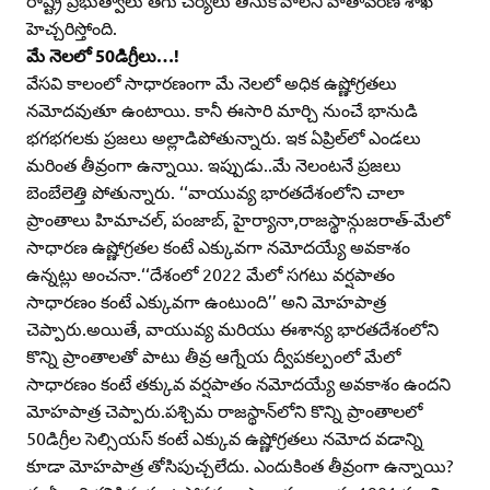
రాష్ట్ర ప్రభుత్వాలు తగు చర్యలు తీసుకోవాలని వాతావరణ శాఖ
హెచ్చరిస్తోంది.
మే నెలలో 50డిగ్రీలు…!
వేసవి కాలంలో సాధారణంగా మే నెలలో అధిక ఉష్ణోగ్రతలు
నమోదవుతూ ఉంటాయి. కానీ ఈసారి మార్చి నుంచే భానుడి
భగభగలకు ప్రజలు అల్లాడిపోతున్నారు. ఇక ఏప్రిల్‌లో ఎండలు
మరింత తీవ్రంగా ఉన్నాయి. ఇప్పుడు..మే నెలంటనే ప్రజలు
బెంబేలెత్తి పోతున్నారు. ‘‘వాయువ్య భారతదేశంలోని చాలా
ప్రాంతాలు హిమాచల్‌, పంజాబ్‌, హైర్యానా,రాజస్థాన్గుజరాత్‌-మేలో
సాధారణ ఉష్ణోగ్రతల కంటే ఎక్కువగా నమోదయ్యే అవకాశం
ఉన్నట్లు అంచనా.‘‘దేశంలో 2022 మేలో సగటు వర్షపాతం
సాధారణం కంటే ఎక్కువగా ఉంటుంది’’ అని మోహపాత్ర
చెప్పారు.అయితే, వాయువ్య మరియు ఈశాన్య భారతదేశంలోని
కొన్ని ప్రాంతాలతో పాటు తీవ్ర ఆగ్నేయ ద్వీపకల్పంలో మేలో
సాధారణం కంటే తక్కువ వర్షపాతం నమోదయ్యే అవకాశం ఉందని
మోహపాత్ర చెప్పారు.పశ్చిమ రాజస్థాన్‌లోని కొన్ని ప్రాంతాలలో
50డిగ్రీల సెల్సియస్‌ కంటే ఎక్కువ ఉష్ణోగ్రతలు నమోద వడాన్ని
కూడా మోహపాత్ర తోసిపుచ్చలేదు. ఎందుకింత తీవ్రంగా ఉన్నాయి?