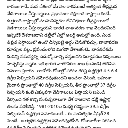
కారణంగానే.. మన దేశంలో మే నెల రాకముందే అత్యంత తీవ్రమైన
వేడిగాలులు వీస్తున్నాయి. ప్రధానంగా దక్షిణాది రాష్ట్రాల కంటే..
ఉత్తరాది రాష్ట్రాల్లో మునుపెన్నడూ లేనివిధంగా తీవ్రస్థాయిలో
వడగాలులు వీస్తున్నాయని భారత వాతావరణ శాఖ వెల్లడిరచింది.
ఇప్పటికే దేశరాజధాని ఢల్లీిలో ఎల్లో అలర్ట్‌ అమల్లో ఉంది. ఎండ
తీవ్రత ఏస్థాయిలో ఉందో దీన్నిబట్టే అర్థం చేసుకోవచ్చు. వాతావరణ
మార్పుల వల్ల.. ప్రపంచంలోని మిగతా దేశాలకంటే.. భారతదేశమే
మరిన్ని సమస్యల్ని ఎదుర్కోవాల్సి వస్తుందని పర్యావరణ నిపుణులు
హెచ్చరిస్తు న్నారు. ఇక భారత వాతావరణ శాఖ (ఐఎండి) తెలిపిన
వివరాల ప్రకారం.. రాబోయే రోజుల్లో సగటు గరిష్ట ఉష్ణోగ్రత 4.5-6.4
డిగ్రీల సెల్సియస్‌ నమోదవుతుందని అంచనా వేసింది. బహుశా
మైదాన ప్రాంతాల్లో 40 డిగ్రీల సెల్సియస్‌, తీర ప్రాంతాల్లో 37 డిగ్రీల
సెల్సియస్‌ కంటే ఎక్కువగా వేడిగాలులు వీస్తాయని ఐఎండి
పేర్కొంది.గత కొన్ని సంవత్సరాలుగా దేశ రాజధాని ఢల్లీి ఉష్ణోగ్ర
తలను పరిశీలిస్తే..1981-2010ల మధ్య గరిష్టంగా 39.5 డిగ్రీల
సెల్సియస్‌ ఉష్ణోగ్రత నమోదయితే…ఈ సంవత్సరం ఏప్రిల్‌ 28
నుండే.. అత్యధిక ఉష్ణోగ్రత నమోదవుతోంది. రోజువారీగా సగటున
44 డిగ్రీల సెల్సియస్‌ ఉష్ణోగ్రత నమోదవుతున్నదని, ఇలా