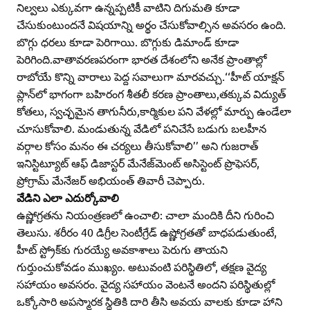
నిల్వలు ఎక్కువగా ఉన్నప్పటికీ వాటిని దిగుమతి కూడా
చేసుకుంటుందనే విషయాన్ని అర్థం చేసుకోవాల్సిన అవసరం ఉంది.
బొగ్గు ధరలు కూడా పెరిగాయి. బొగ్గుకు డిమాండ్‌ కూడా
పెరిగింది.వాతావరణపరంగా భారత దేశంలోని అనేక ప్రాంతాల్లో
రాబోయే కొన్ని వారాలు పెద్ద సవాలుగా మారవచ్చు.‘‘హీట్‌ యాక్షన్‌
ప్లాన్‌లో భాగంగా బహిరంగ శీతలీ కరణ ప్రాంతాలు,తక్కువ విద్యుత్‌
కోతలు, స్వచ్ఛమైన తాగునీరు,కార్మికుల పని వేళల్లో మార్పు ఉండేలా
చూసుకోవాలి. మండుతున్న వేడిలో పనిచేసే బడుగు బలహీన
వర్గాల కోసం మనం ఈ చర్యలు తీసుకోవాలి’’ అని గుజరాత్‌
ఇనిస్టిట్యూట్‌ ఆఫ్‌ డిజాస్టర్‌ మేనేజ్‌మెంట్‌ అసిస్టెంట్‌ ప్రొఫెసర్‌,
ప్రోగ్రామ్‌ మేనేజర్‌ అభియంత్‌ తివారీ చెప్పారు.
వేడిని ఎలా ఎదుర్కోవాలి
ఉష్ణోగ్రతను నియంత్రణలో ఉంచాలి: చాలా మందికి దీని గురించి
తెలుసు. శరీరం 40 డిగ్రీల సెంటీగ్రేడ్‌ ఉష్ణోగ్రతతో బాధపడుతుంటే,
హీట్‌ స్ట్రోక్‌కు గురయ్యే అవకాశాలు పెరుగు తాయని
గుర్తుంచుకోవడం ముఖ్యం. అటువంటి పరిస్థితిలో, తక్షణ వైద్య
సహాయం అవసరం. వైద్య సహాయం వెంటనే అందని పరిస్థితుల్లో
ఒక్కోసారి అపస్మారక స్థితికి దారి తీసి అవయ వాలకు కూడా హాని