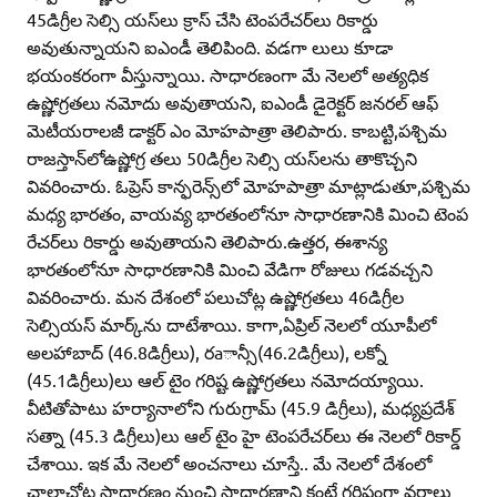
45డిగ్రీల సెల్సి యస్‌లు క్రాస్‌ చేసి టెంపరేచర్‌లు రికార్డు
అవుతున్నాయని ఐఎండీ తెలిపింది. వడగా లులు కూడా
భయంకరంగా వీస్తున్నాయి. సాధారణంగా మే నెలలో అత్యధిక
ఉష్ణోగ్రతలు నమోదు అవుతాయని, ఐఎండీ డైరెక్టర్‌ జనరల్‌ ఆఫ్‌
మెటీయరాలజీ డాక్టర్‌ ఎం మోహపాత్రా తెలిపారు. కాబట్టి,పశ్చిమ
రాజస్తాన్‌లోఉష్ణోగ్ర తలు 50డిగ్రీల సెల్సి యస్‌లను తాకొచ్చని
వివరించారు. ఓప్రెస్‌ కాన్ఫరెన్స్‌లో మోహపాత్రా మాట్లాడుతూ,పశ్చిమ
మధ్య భారతం, వాయవ్య భారతంలోనూ సాధారణానికి మించి టెంప
రేచర్‌లు రికార్డు అవుతాయని తెలిపారు.ఉత్తర, ఈశాన్య
భారతంలోనూ సాధారణానికి మించి వేడిగా రోజులు గడవచ్చని
వివరించారు. మన దేశంలో పలుచోట్ల ఉష్ణోగ్రతలు 46డిగ్రీల
సెల్సియస్‌ మార్క్‌ను దాటేశాయి. కాగా,ఏప్రిల్‌ నెలలో యూపీలో
అలహాబాద్‌ (46.8డిగ్రీలు), రaాన్సీ(46.2డిగ్రీలు), లక్నో
(45.1డిగ్రీలు)లు ఆల్‌ టైం గరిష్ట ఉష్ణోగ్రతలు నమోదయ్యాయి.
వీటితోపాటు హర్యానాలోని గురుగ్రామ్‌ (45.9 డిగ్రీలు), మధ్యప్రదేశ్‌
సత్నా (45.3 డిగ్రీలు)లు ఆల్‌ టైం హై టెంపరేచర్‌లు ఈ నెలలో రికార్డ్‌
చేశాయి. ఇక మే నెలలో అంచనాలు చూస్తే.. మే నెలలో దేశంలో
చాలాచోట్ల సాధారణం నుంచి సాధారణాని కంటే గరిష్టంగా వర్షాలు