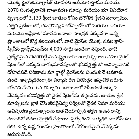
యొక్క ఫైలోజియోగ్రాఫిక్‌ మోడల్‌ని ఉపయోగిస్తాము మరియు
2070 సంవత్సరానికి వాతావరణ మార్పు మరియు భూ వినియోగ
దృశ్యాలలో 3,139 క్షీరద జాతుల కోసం భౌగోళిక శ్రేణిని మార్చాము.
ఎత్తైన ప్రదేశాలలో, జీవవైవిధ్య హాట్‌స్పాట్‌లలో మరియు ఆసియా
మరియు ఆఫ్రికాలో మానవ జనాభా సాంద్రత ఎక్కువగా ఉన్న
ప్రాంతాలలో కొత్త కలయికలలో, వాటి వైరస్‌ల యొక్క నవల క్రాస్‌-
స్పీసీస్‌ ట్రాన్స్‌మిషన్‌ను 4,000 సార్లు అంచనా వేస్తుంది. వాటి
ప్రత్యేకమైన చెదరగొట్టే సామర్థ్యం కారణంగా,గబ్బిలాలు నవల వైరల్‌
షేరిం గ్‌లో ఎక్కువ భాగం,మానవులలో భవిష్య త్తులో ఆవిర్భావానికి
దోహదపడే పరిణామ మా ర్గాల్లో వైరస్‌లను పంచుకునే అవకాశం
ఉంది. ఆశ్చర్యకరంగా,ఈ పర్యావ రణ పరివర్తన ఇప్పటికే జరుగు
తోందని మేము కనుగొన్నాము శతాబ్దంలో 2ళీజకంటే తక్కువ
వేడెక్కడం భవిష్యత్తులో వైరల్‌ షేరింగ్‌ను తగ్గించదు. జాతుల శ్రేణి
మార్పులను ట్రాక్‌ చేసే జీవవైవిధ్య సర్వేలతో వైరల్‌ నిఘా మరియు
ఆవిష్కరణ ప్రయత్నాలను జత చేయాల్సిన తక్షణ అవస రాన్ని
మాపరిశో ధనలు హైలైట్‌ చేస్తాయి, ప్రత్యే కించి అత్యధిక జూనోస్‌లను
కలిగి ఉన్న ఉష్ణ మండల ప్రాంతాలలో వేగవంతమైన వేడెక్కడం
జరుగుతోంది.