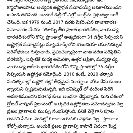
కొద్దిరోజులపాటు అత్యధిక ఉష్ణోగ్రత నమోదయ్యే అవకాశముందని
ఐఎండి తెలిపింది. అందుకే ఢల్లీిలో ఎల్లో అలర్ట్‌ను ప్రభుత్వం జారీ
చేసింది. ఇక 1979 నుండి 2017 వరకు సేకరించిన వాతావారణ
సమాచారం మేరకు..’తూర్పు తీర ప్రాంత భారతదేశం, వాయువ్య
భారతదేశంలోని కొన్ని ప్రాంతాల్లో అత్యధికంగా 31 డిగ్రీల సెల్సియస్‌
ఉష్ణోగ్రత నమోదైనట్లు న్యూయార్క్‌లోని కొలంబియా యూనివర్సిటీ
పరిశోధకులు గుర్తించారు. ప్రపంచవ్యాప్తంగా వాతావరణ పరిస్థితిని
పరిశీలిస్తే.. ఇప్పటికే మధ్య అమెరికా, ఉత్తర ఆఫ్రికా, మధ్యప్రాచ్య,
వాయువ్య-ఆగేయ భారతదేశంలోని కొన్ని ప్రాంతాల్లో 35 డిగ్రీల
సెల్సియస్‌ ఉష్ణోగ్రత నమోదైంది. 2010 కంటే.. 2020 తర్వాతి
సంవత్సరాల్లో ఉష్ణోగ్ర తల్లో తీవ్రమైన మార్పులు చోటుచేసు కుంటు
న్నాయని స్పష్టమవుతున్నది. ఇది భవిష్యత్‌ లో మరింత పెరిగే
అవకాశముందని పరిశోధ కులు అంచనా వేస్తున్నారు. మన దేశంలో
గ్లోబల్‌ వార్మింగ్‌ ప్రభావంతో అత్యధిక ఉష్ణోగ్రతలు నమోదవ్వడం వల్ల
ప్రజల ప్రాణాలకు ముప్పు సంభవిస్తోంది. పనికి వెళ్తే గాని పూట
గడవని పేదలు ఎండల్లో కూడా బయటకు వెళ్లడం వల్ల.. ప్రాణాలు
కోల్పోతున్నారు. అందుకే ప్రజల ప్రాణాల్ని కాపాడే విధంగా కేంద్ర,