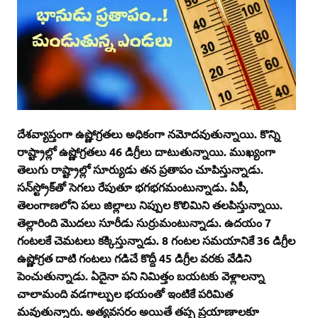
దేశవ్యాప్తంగా ఉష్ణోగ్రతలు అధికంగా నమోదవుతున్నాయి. కొన్ని
రాష్ట్రాల్లో ఉష్ణోగ్రతలు 46 డిగ్రీలు దాటుతున్నాయి. ముఖ్యంగా
తెలుగు రాష్ట్రాల్లో సూర్యుడు తన ప్రతాపం చూపిస్తున్నాడు.
సన్‌స్ట్రోక్‌తో సెగలు రేపుతూ భగభగమంటున్నాడు. ఏపీ,
తెలంగాణలోని పలు జిల్లాలు నిప్పుల కొలిమిని తలపిస్తున్నాయి.
తెల్లారింది మొదలు సూరీడు సుర్రుమంటున్నాడు. ఉదయం 7
గంటలకే చెమటలు కక్కిస్తున్నాడు. 8 గంటల సమయానికే 36 డిగ్రీల
ఉష్ణోగ్రత దాటి గంటలు గడిచే కొద్దీ 45 డిగ్రీల వరకు వేడిని
పెంచుతున్నాడు. ఏదైనా పని నిమిత్తం బయటకు వెళ్లాలన్నా
చాలామంది వడగాల్పుల భయంతో ఇంటికే పరిమిత
మవుతున్నారు. అత్యవసరం అయితే తప్ప ప్రయాణాలకూ