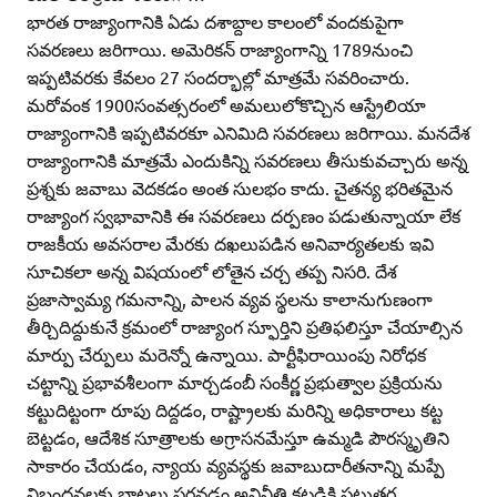
భారత రాజ్యాంగానికి ఏడు దశాబ్దాల కాలంలో వందకుపైగా
సవరణలు జరిగాయి. అమెరికన్‌ రాజ్యాంగాన్ని 1789నుంచి
ఇప్పటివరకు కేవలం 27 సందర్భాల్లో మాత్రమే సవరించారు.
మరోవంక 1900సంవత్సరంలో అమలులోకొచ్చిన ఆస్ట్రేలియా
రాజ్యాంగానికి ఇప్పటివరకూ ఎనిమిది సవరణలు జరిగాయి. మనదేశ
రాజ్యాంగానికి మాత్రమే ఎందుకిన్ని సవరణలు తీసుకువచ్చారు అన్న
ప్రశ్నకు జవాబు వెదకడం అంత సులభం కాదు. చైతన్య భరితమైన
రాజ్యాంగ స్వభావానికి ఈ సవరణలు దర్పణం పడుతున్నాయా లేక
రాజకీయ అవసరాల మేరకు దఖలుపడిన అనివార్యతలకు ఇవి
సూచికలా అన్న విషయంలో లోతైన చర్చ తప్ప నిసరి. దేశ
ప్రజాస్వామ్య గమనాన్ని, పాలన వ్యవ స్థలను కాలానుగుణంగా
తీర్చిదిద్దుకునే క్రమంలో రాజ్యాంగ స్ఫూర్తిని ప్రతిఫలిస్తూ చేయాల్సిన
మార్పు చేర్పులు మరెన్నో ఉన్నాయి. పార్టీఫిరాయింపు నిరోధక
చట్టాన్ని ప్రభావశీలంగా మార్చడంబీ సంకీర్ణ ప్రభుత్వాల ప్రక్రియను
కట్టుదిట్టంగా రూపు దిద్దడం, రాష్ట్రాలకు మరిన్ని అధికారాలు కట్ట
బెట్టడం, ఆదేశిక సూత్రాలకు అగ్రాసనమేస్తూ ఉమ్మడి పౌరస్మృతిని
సాకారం చేయడం, న్యాయ వ్యవస్థకు జవాబుదారీతనాన్ని మప్పే
నిబంధనలకు బాటలు పరవడం,అవినీతి కట్టడికి పటుతర