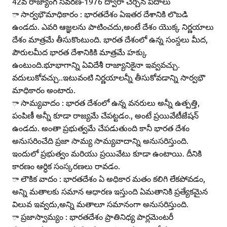
42వ రాజ్యాంగ సవరణ-1976 ద్వారా చేర్చిన పదాలు
ా సార్వభౌమాధికారం : భారతదేశం ఏఇతర దేశానికి లొబడి
ఉండదు. ఎవరి ఆజ్ఞలను పాటించదు,అంటే దేశం యొక్క నిర్ణయాలు
దేశం మాత్రమే తీసుకొంటుంది. భారత దేశంలో ఉన్న సంస్దలు మీద,
పౌరులమీద భారత దేశానికికి మాత్రమే హక్కు
ఉంటుంది.భూభాగాన్ని ఏవిదేశీ రాజ్యానికైనా ఇవ్వవచ్చు.
వదులుకోవచ్చు..ఇటువంటి నిర్ణయాలన్నీ తీసుకోవడాన్ని సార్వభౌ
మాధికారం అంటారు.
ా సామ్యవాదం : భారత దేశంలో ఉన్న వనరులు అన్నీ ఉత్పత్తి,
పంపిణీ అన్నీ కూడా రాజ్యమే చేపట్టడం., అంటే ప్రయివేటీజేషన్‌
ఉండదు. అంతా ప్రభుత్వమే చేపడుతుంది కానీ భారత దేశం
అనుసరించేది ప్రజా సామ్య సామ్యవాదాన్ని అనుసరిస్తుంది.
ఇందులో ప్రభుత్వం మరియు ప్రయివేటు కూడా ఉంటాయి. దీనికి
కారణం ఆర్ధిక సంస్కరణలు రావడం.
ా లౌకిక వాదం : భారతదేశం ఏ అధికార మతం కలిగి లేకపోవడం,
అన్ని మతాలకు సమాన ఆధారణ ఇస్తుంది ఏమతానికి ప్రత్యేకమైన
విలువ ఇవ్వదు,అన్ని మతాలూ సమానంగా అనుసరిస్తుంది.
ా ప్రజాస్వామ్యం : భారతదేశం ప్రాతినిధ్య పార్లమెంటరీ