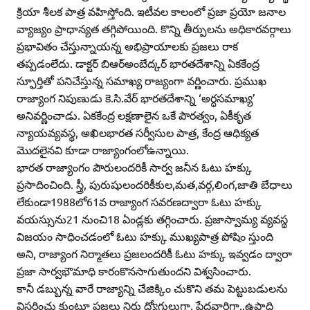
క్రియా శీలక పాత్ర వహిస్తోంది. ఇటీవల కాలంలో ప్రజా ప్రయో జనాల
వ్యాజ్యం ప్రాధాన్యత తగ్గిపోయింది. కొన్ని తీర్పులను అధికారవర్గాలు
ప్రభావితం చేస్తున్నాయన్న అభిప్రాయాలకు ప్రజలు రాక
తప్పడంలేదు. డాక్టర్‌ బిఆర్‌అంబేద్కర్‌ భారతదేశాన్ని ఏకకేంద్ర
స్ఫూర్తితో పనిచేస్తున్న సమాఖ్య రాజ్యంగా వర్ణించారు. ప్రముఖ
రాజ్యాంగ నిపుణుడు కె.సి.వేర్‌ భారతదేశాన్ని ‘అర్ధసమాఖ్య’
అనివర్ణించాడు. ఏకకేంద్ర లక్షణాలైన ఒకే పౌరత్వం, ఏకీకృత
న్యాయవ్యవస్థ, అఖిలభారత సర్వీసుల పాత్ర, కేంద్ర ఆధిక్యత
మొదలైనవి కూడా రాజ్యాంగంలోఉన్నాయి.
భారత రాజ్యాంగం పౌరులందరికీ సార్వ జనీన ఓటు హక్కు
ప్రసాదించింది. స్త్రీ, పురుషులందరికీకుల,మత,వర్గ,లింగ,జాతి బేధాలు
లేకుండా1988లో61వ రాజ్యాంగ సవరణద్వారా ఓటు హక్కు
వయస్సును21 నుంచి18 ఏండ్లకు తగ్గించారు. ప్రజాస్వామ్య వ్యవస్థ
విజయం సాధించడంలో ఓటు హక్కు ముఖ్యపాత్ర పోషిం స్తుంది
అని, రాజ్యాంగ నిర్మాతలు ప్రజలందరికీ ఓటు హక్కు ఇవ్వడం ద్వారా
ప్రజా సార్వభౌమాధి కారంకొనసాగుతుందని విశ్వసించారు.
కానీ డబ్బున్న వారే రాజ్యాన్ని చేజిక్కిం చుకొని తమ పెట్టుబడులను
విస్తరించు కుంటూ ప్రజలు నిరు ద్యోగులుగా, పేదవారిగా..ఉపాధి