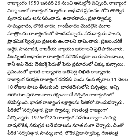
రాజ్యాంగం 1950 జనవరి 26 నుంచి అమల్లోకి వచ్చింది. రాజ్యాంగ
నిర్మా ణంలో రాజ్యాంగ నిర్మాతలు ఆధునిక ప్రపంచం లోని తాత్విక
పునాదులను అనుసరించారు. ఉదారవాదం, ప్రజాస్వామ్య
సామ్యవాదం, లౌకిక వాదం, గాంధీవాదం మొదలైన మూల
సూత్రాలను రాజ్యాంగంలో పొందుపర్చారు. సమన్యాయ పాలన,
ప్రాథమిక స్వేచ్ఛలు ప్రజలకు ఉండాలని భావించారు. ప్రజలందరికీ
ఆర్థిక, సామాజిక, రాజకీయ న్యాయం జరగాలని ప్రతిపాదించారు.
వీటన్నింటి ఆధారంగా రాజ్యాంగ మౌలిక లక్షణా లు రూపొందాయి,
కానీ అవి నేడు దేశభక్తి పేరుతో పెను ప్రమాదంలో చిక్కు కున్నాయి.
ప్రపంచంలో భారత రాజ్యాంగం అతిపెద్ద లిఖిత రాజ్యాంగం.
రాజ్యాంగ పరిషత్‌ రాజ్యాంగ రచనకు రెండు సంవ త్సరాల 11 నెలల
18 రోజుల పాటు తీసుకుంది. భారతదేశంలోని భిన్నత్వం, అన్ని
తరగతుల ప్రయోజనాలు రక్షించాలనే దక్పథం రాజ్యాంగంలో
కనిపిస్తుంది. భారత రాజ్యాంగ లక్ష్యాలను పీఠికలో పొందుపర్చారు.
పీఠికలో ‘సర్వసత్తాక, ప్రజా స్వామ్య, గణతంత్ర రాజ్యంగా’
పేర్కొన్నారు. 1976లో42వ రాజ్యాంగ సవరణ ద్వారా సామ్య
వాద,లౌకిక, సమగ్రత అనే పదాలను నూత నంగా చేర్చారు. దీంతో
పీఠిక ‘సర్వసత్తాక, సామ్య వాద, లౌకిక,ప్రజాస్వామ్య, గణతంత్ర