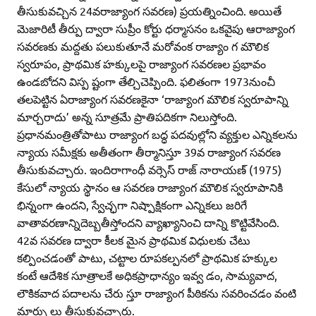
తీసుకువచ్చిన 24వరాజ్యాంగ సవరణ) ప్రయత్నించింది. అయితే
మెజారిటీ తీర్పు ద్వారా సుప్రీం కోర్టు ధర్మాసనం ఒకవైపు ఆరాజ్యాంగ
సవరణకు మద్దతు పలుకుతూనే మరోవంక రాజ్యాం గ మౌలిక
స్వరూపం, ప్రాథమిక హక్కులపై రాజ్యాంగ సవరణల ప్రభావం
ఉండబోదని విస్ప ష్టంగా తేల్చిచెప్పింది. ఫలితంగా 1973నుంచీ
తలపెట్టిన ఏరాజ్యాంగ సవరణకైనా ‘రాజ్యాంగ మౌలిక స్వరూపాన్ని
మార్చరాదు’ అన్న సూత్రమే ప్రాతిపదికగా నిలుస్తోంది.
ప్రధానమంత్రితోపాటు రాజ్యాంగ బద్ధ పదవుల్లోని వ్యక్తుల ఎన్నికలను
న్యాయ సమీక్షకు అతీతంగా తీర్మానిస్తూ 39వ రాజ్యాంగ సవరణ
తీసుకువచ్చారు. ఇందిరాగాంధీ వర్సెస్‌ రాజ్‌ నారాయణ్‌ (1975)
కేసులో న్యాయ స్థానం ఆ సవరణ రాజ్యాంగ మౌలిక స్వరూపానికి
భిన్నంగా ఉందని, స్వేచ్ఛగా నిష్పాక్షికంగా ఎన్నికలు జరిగే
వాతావరణాన్నిదెబ్బతీస్తోందని వ్యాఖ్యానించి దాన్ని కొట్టివేసింది.
42వ సవరణ ద్వారా కీలక మైన ప్రాథమిక విధులకు చేటు
కల్పించడంతో పాటు, చట్టాల రూపకల్పనలో ప్రాథమిక హక్కుల
కంటే ఆదేశిక సూత్రాలకే అధికప్రాధాన్యం ఇవ్వ డం, సామ్యవాద,
లౌకికవాద పదాలను చేరు స్తూ రాజ్యాంగ పీఠికను సవరించడం వంటి
మార్పు లు తీసుకువచ్చారు.