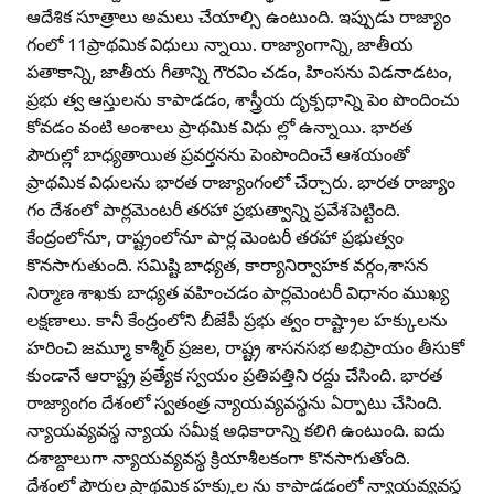
ఆదేశిక సూత్రాలు అమలు చేయాల్సి ఉంటుంది. ఇప్పుడు రాజ్యాం
గంలో 11ప్రాథమిక విధులు న్నాయి. రాజ్యాంగాన్ని, జాతీయ
పతాకాన్ని, జాతీయ గీతాన్ని గౌరవిం చడం, హింసను విడనాడటం,
ప్రభు త్వ ఆస్తులను కాపాడడం, శాస్త్రీయ దృక్పథాన్ని పెం పొందించు
కోవడం వంటి అంశాలు ప్రాథమిక విధు ల్లో ఉన్నాయి. భారత
పౌరుల్లో బాధ్యతాయిత ప్రవర్తనను పెంపొందించే ఆశయంతో
ప్రాథమిక విధులను భారత రాజ్యాంగంలో చేర్చారు. భారత రాజ్యాం
గం దేశంలో పార్లమెంటరీ తరహా ప్రభుత్వాన్ని ప్రవేశపెట్టింది.
కేంద్రంలోనూ, రాష్ట్రంలోనూ పార్ల మెంటరీ తరహా ప్రభుత్వం
కొనసాగుతుంది. సమిష్టి బాధ్యత, కార్యానిర్వాహక వర్గం,శాసన
నిర్మాణ శాఖకు బాధ్యత వహించడం పార్లమెంటరీ విధానం ముఖ్య
లక్షణాలు. కానీ కేంద్రంలోని బీజేపీ ప్రభు త్వం రాష్ట్రాల హక్కులను
హరించి జమ్మూ కాశ్మీర్‌ ప్రజల, రాష్ట్ర శాసనసభ అభిప్రాయం తీసుకో
కుండానే ఆరాష్ట్ర ప్రత్యేక స్వయం ప్రతిపత్తిని రద్దు చేసింది. భారత
రాజ్యాంగం దేశంలో స్వతంత్ర న్యాయవ్యవస్థను ఏర్పాటు చేసింది.
న్యాయవ్యవస్థ న్యాయ సమీక్ష అధికారాన్ని కలిగి ఉంటుంది. ఐదు
దశాబ్దాలుగా న్యాయవ్యవస్థ క్రియాశీలకంగా కొనసాగుతోంది.
దేశంలో పౌరుల ప్రాథమిక హక్కుల ను కాపాడడంలో న్యాయవ్యవస్థ