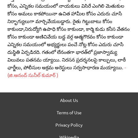
కోసం, ఎన్నికల సమయంలో నాయకులు విసిరే ఎంగిలి మెతుకుల
కోసం అమలు కాకపోయినా ఉచిత హామీల కోసం ఎదురు చూసే
నిర్భాగ్యులుగా మార్చివేయబడ్డారు. రైతు గిట్టుబాటు కోసం
కాకుండా,నిరుద్యోగి ఉపాధి కోసం కాకుండా, కార్మి కుడు కనీస వేతనం
కోసం కాకుండా అణిచివేయ బడ్డ వర్గ ఆత్మగౌరవం కోసం కాకుండా
ఎన్నికల సమయంలో అభ్యర్థులు పంచే నోట్ల కోసం ఎదురు చూసే
దుస్థితి ఏర్పడిరది. గతంలో లేనంతగా భారత్‌లో ప్రజాస్వామ్య
విలువలు పతనమ య్యాయి. నిరసన ప్రదర్శనలపై కాల్పులు, లాఠీ
ఛార్జీలు, పోలీసుల అక్రమ అరెస్టులు సర్వసాధారణ మయ్యాయి.
-
(జి.ఆనంద్‌ సునీల్‌ కుమార్‌ )
About Us
Terms of Use
Privacy Policy
Wikipedia