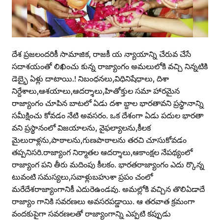
దేశ ప్రజలందరికీ సామాజిక, రాజకీ య న్యాయాన్ని చేరువ చేసే
సదాశయంతో లిఖించు కున్న రాజ్యాంగం అమలులోకి వచ్చి నిన్నటికి
డెబ్భై ఏళ్లు దాటాయి.! నిబంధనలు,విధినిషేధాలు, దిశా
నిర్దేశాలు,ఆశయాలు,ఆదర్శాలు,హితోక్తుల సమా హారమైన
రాజ్యాంగం చూపిన బాటలో ఏడు దశా బ్దాల భారతావని ప్రస్థానాన్ని
సమీక్షించు కోవడం నేటి అవసరం. ఒక దేశంగా ఏడు పదుల భారతా
వని ప్రస్థానంలో విజయాలను, వైఫల్యాలను,కీలక
మైలురాళ్లను,పాఠాలను,గుణపాఠాలను తరచి చూసుకోవడం
తప్పనిసరి.రాజ్యాంగ నిర్మాతల ఆదర్శాలు,ఆకాంక్షల నేపథ్యంలో
రాజ్యాంగ పని తీరు మదింపు కీలకం. భారతరాజ్యాంగం ఎదు ర్కొన్న
టువంటి సమస్యలు,సవాళ్లుబహుశా ప్రపం చంలో
మరేదేశరాజ్యాంగానికీ ఎదురెఉండవు. అమల్లోకి వచ్చిన తొలిఏడాదే
రాజ్యాం గానికి సవరణలు అవసరపడ్డాయి. ఆ తరవాత క్రమంగా
వందకుపైగా సవరణలతో రాజ్యాంగాన్ని ఎప్పటి కప్పుడు