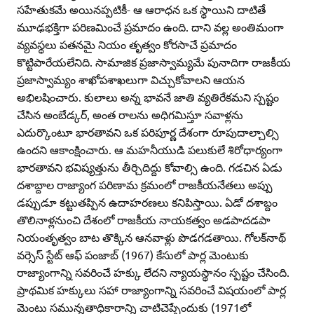
సహేతుకమే అయినప్పటికీ- ఆ ఆరాధన ఒక స్థాయిని దాటితే
మూఢభక్తిగా పరిణమించే ప్రమాదం ఉంది. దాని వల్ల అంతిమంగా
వ్యవస్థలు పతనమై నియం తృత్వం కోరసాచే ప్రమాదం
కొట్టిపారేయలేనిది. సామాజిక ప్రజాస్వామ్యమే పునాదిగా రాజకీయ
ప్రజాస్వామ్యం శాఖోపశాఖలుగా విచ్చుకోవాలని ఆయన
అభిలషించారు. కులాలు అన్న భావనే జాతి వ్యతిరేకమని స్పష్టం
చేసిన అంబేడ్కర్‌, అంత రాలను అధిగమిస్తూ సవాళ్లను
ఎదుర్కొంటూ భారతావని ఒక పరిపూర్ణ దేశంగా రూపుదాల్చాల్సి
ఉందని ఆకాంక్షించారు. ఆ మహనీయుడి పలుకులే శిరోధార్యంగా
భారతావని భవిష్యత్తును తీర్చిదిద్దు కోవాల్సి ఉంది. గడచిన ఏడు
దశాబ్దాల రాజ్యాంగ పరిణామ క్రమంలో రాజకీయనేతలు అప్పు
డప్పుడూ కట్టుతప్పిన ఉదాహరణలు కనిపిస్తాయి. ఏడో దశాబ్దం
తొలినాళ్లనుంచి దేశంలో రాజకీయ నాయకత్వం అడపాదడపా
నియంతృత్వం బాట తొక్కిన ఆనవాళ్లు పొడగడతాయి. గోలక్‌నాథ్‌
వర్సెస్‌ స్టేట్‌ ఆఫ్‌ పంజాబ్‌ (1967) కేసులో పార్ల మెంటుకు
రాజ్యాంగాన్ని సవరించే హక్కు లేదని న్యాయస్థానం స్పష్టం చేసింది.
ప్రాథమిక హక్కులు సహా రాజ్యాంగాన్ని సవరించే విషయంలో పార్ల
మెంటు సమున్నతాధికారాన్ని చాటిచెప్పేందుకు (1971లో