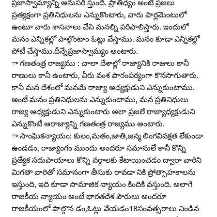
ప్రజాస్వామ్యాన్ని అనుసరి స్తుంది. ప్రాతిధ్యం అంటే ప్రజలు
ప్రత్యక్షంగా ప్రతినిధులను ఎన్నుకొంటారు, వారు పార్లమెంటులో
ఉంటూ వారు శాసనాలు చేసి మనల్ని పరిపాలిస్తారు. ఇందులో
మనం ఎన్నికల్లో పాల్గొంటాం ఓట్లు వేస్తాము. మనం కూడా ఎన్నికల్లో
పోటీ చేస్తాము.దీన్నేప్రజాస్వామ్యం అంటారు.
ా గణతంత్ర రాజ్యము : చాలా దేశాల్లో రాజ్యానికి రాజులు కానీ
రాణులు కానీ ఉంటారు, వీరు వంశ పారంపర్యంగా కొనసాగుతారు.
కానీ మన దేశంలో మనమే రాజ్యా అధ్యక్షుడుని ఎన్నుకుంటాము.
అంటే మనం ప్రతినిధులను ఎన్నుకుంటాము, మన ప్రతినిధులు
రాజ్య అధ్యక్షుడుని ఎన్నుకుంటారు అలా ప్రజలే రాజ్యాధ్యక్షుడుని
ఎన్నుకొంటే ఆరాజ్యాన్ని గణతంత్ర రాజ్యము అంటారు.
ా సాంఘికన్యాయం: కులం,మతం,జాతి,జన్మ లింగవివక్షత లేకుండా
ఉండడం, రాజ్యాంగం ముందు అందరూ సమానులే కానీ కొన్ని
ప్రత్యేక సదుపాయాలు కొన్ని వర్గాలకు కేటాయించడం ద్వారా వారిని
మిగతా వారితో సమానంగా తీసుకు రావడా నికి ప్రోత్సాహకాలను
ఇస్తుంది, ఇది కూడా సామాజిక న్యాయం కిందికి వస్తుంది. అలాగే
రాజకీయ న్యాయం అంటే భారతదేశ పౌరులు అందరూ
రాజకీయంలో పాల్గొన డం,ఓట్లు వేయడం18సంవత్సరాలు నిండిన