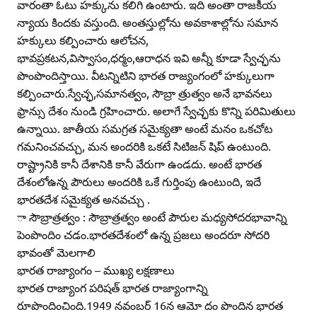
వారంతా ఓటు హక్కును కలిగి ఉంటారు. ఇది అంతా రాజకీయ
న్యాయ కిందకు వస్తుంది. అంతస్తుల్లోను అవకాశాల్లోను సమాన
హక్కులు కల్పించారు ఆలోచన,
భావప్రకటన,విస్వాసం,ధర్మం,ఆరాధన ఇవి అన్నీ కూడా స్వేచ్ఛను
పొంపొందిస్తాయి. వీటన్నిటిని భారత రాజ్యంగంలో హక్కులుగా
కల్పించారు.స్వేచ్ఛ,సమానత్వం, సౌబ్రా త్రుత్వం అనే భావనలు
ఫ్రాన్సు దేశం నుండి గ్రహించారు. అలాగే స్వేచ్ఛకు కొన్ని పరిమితులు
ఉన్నాయి. జాతీయ సమగ్రత సమైక్యతా అంటే మనం ఒకచోట
గమనించవచ్చు, మన అందరికి ఒకటే సిటిజన్‌ షిప్‌ ఉంటుంది.
రాష్ట్రానికి కానీ దేశానికి కానీ వేరుగా ఉండదు. అంటే భారత
దేశంలోఉన్న పౌరులు అందరికి ఒకే గుర్తింపు ఉంటుంది, ఇదే
భారతదేశ సమైక్యత అనవచ్చు .
ా సౌబ్రాత్రత్వం : సౌబ్రాత్రత్వం అంటే పౌరుల మధ్యసోదరభావాన్ని
పెంపొందిం చడం.భారతదేశంలో ఉన్న ప్రజలు అందరూ సోదరి
భావంతో మెలగాలి
భారత రాజ్యాంగం – ముఖ్య లక్షణాలు
భారత రాజ్యాంగ పరిషత్‌ భారత రాజ్యాంగాన్ని
రూపొందించింది.1949 నవంబర్‌ 16న ఆమో దం పొందిన భారత