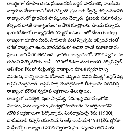
రాజ్యంగా’ రూపొం దింది. ప్రజలందరికీ ఆర్థిక, సామాజిక, రాజకీయ
న్యాయం చేకూరాలని పీఠిక చెప్పింది. ప్రజ లకు స్వేచ్ఛ కల్పించడానికి
రాజ్యాంగంలో ప్రాథమిక హక్కులను చేర్చారు. ప్రజలకు సమానత్వం
కల్పించ డానికి రాజ్యాంగంలో ఆదేశిక సూత్రాలను పొందు పర్చారు.
భారతదేశంలో రాజ్యాధినేత ఎన్నుకో బడట ంతో దేశం గణతంత్ర
రాజ్యంగా రూపొం దింది. పౌరులకు మత స్వేచ్ఛను కల్పించ డంతో
లౌకిక రాజ్యంగా ఉంది. భారతదేశంలో అధికా రానికి మూలాధారం
ప్రజలు అని పీఠిక తెలిపింది. భారత రాజ్యాంగంలో మౌలిక స్వరూ పం
గురించి పేర్కొనలేదు. కానీ 1973లో కేశవా నంద భారతి వర్సెస్‌ స్టేట్‌
ఆఫ్‌ కేరళ కేసులో సుప్రీంకోర్టు రాజ్యాంగ మౌలిక స్వరూపాన్ని
వివరించి, దాన్ని కాపాడుకోవాలని చెప్పింది. వివిధ కేసుల్లో జస్టిస్‌ సిక్రి,
జస్టిస్‌ చంద్రచూడ్‌, జస్టిస్‌ హెగ్డే మొదలైనవారి తీర్పులను పరిశీలిస్తే
రాజ్యాంగ మౌలిక స్వరూప లక్షణాలు తెలుస్తాయి.
రాజ్యాంగ ఆధిక్యత, ప్రజా స్వామ్య, సమాఖ్య విధానం,లౌకిక
విధానం, సమ న్యాయం ,సార్వభౌమాధికారం మొదలైనవాటిని
మౌలిక లక్షణాలుగా పేర్కొన్నారు. మినర్వామిల్స్‌ కేసు (1980),
వామన్‌రావ్‌ వర్సెస్‌ యూనియన్‌ ఆఫ్‌ ఇండియా(1981)కేసుల్లోనూ
సుప్రీంకోర్టు రాజ్యాం గ మౌలికస్వరూప ప్రాధాన్యతను తెలి పింది.