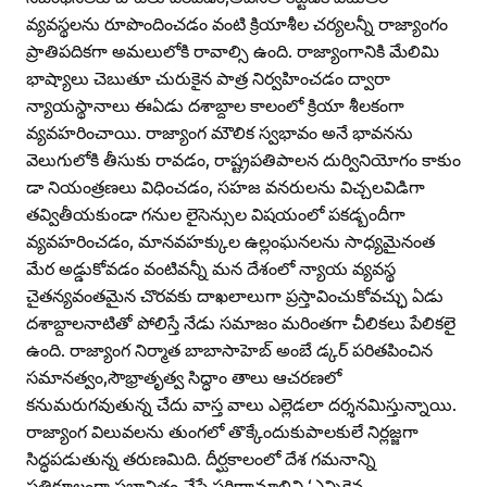
వ్యవస్థలను రూపొందించడం వంటి క్రియాశీల చర్యలన్నీ రాజ్యాంగం
ప్రాతిపదికగా అమలులోకి రావాల్సి ఉంది. రాజ్యాంగానికి మేలిమి
భాష్యాలు చెబుతూ చురుకైన పాత్ర నిర్వహించడం ద్వారా
న్యాయస్థానాలు ఈఏడు దశాబ్దాల కాలంలో క్రియా శీలకంగా
వ్యవహరించాయి. రాజ్యాంగ మౌలిక స్వభావం అనే భావనను
వెలుగులోకి తీసుకు రావడం, రాష్ట్రపతిపాలన దుర్వినియోగం కాకుం
డా నియంత్రణలు విధించడం, సహజ వనరులను విచ్చలవిడిగా
తవ్వితీయకుండా గనుల లైసెన్సుల విషయంలో పకడ్బందీగా
వ్యవహరించడం, మానవహక్కుల ఉల్లంఘనలను సాధ్యమైనంత
మేర అడ్డుకోవడం వంటివన్నీ మన దేశంలో న్యాయ వ్యవస్థ
చైతన్యవంతమైన చొరవకు దాఖలాలుగా ప్రస్తావించుకోవచ్ఛు ఏడు
దశాబ్దాలనాటితో పోలిస్తే నేడు సమాజం మరింతగా చీలికలు పేలికలై
ఉంది. రాజ్యాంగ నిర్మాత బాబాసాహెబ్‌ అంబే డ్కర్‌ పరితపించిన
సమానత్వం,సౌభ్రాతృత్వ సిద్ధాం తాలు ఆచరణలో
కనుమరుగవుతున్న చేదు వాస్త వాలు ఎల్లెడలా దర్శనమిస్తున్నాయి.
రాజ్యాంగ విలువలను తుంగలో తొక్కేందుకుపాలకులే నిర్లజ్జగా
సిద్ధపడుతున్న తరుణమిది. దీర్ఘకాలంలో దేశ గమనాన్ని
ప్రతికూలంగా ప్రభావితం చేసే పరిణామాలివి.‘ఎన్నికైన