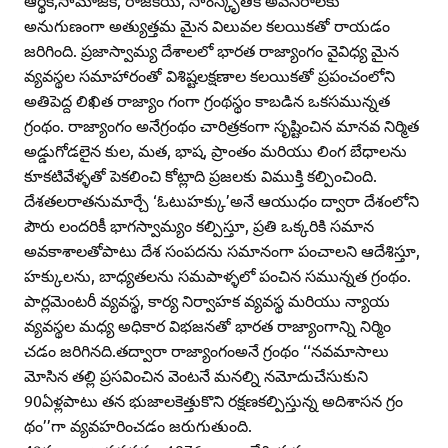
అనుగుణంగా అత్యుత్తమ మైన విలువల కలయికతో రాయడం
జరిగింది. ప్రజాస్వామ్య దేశాలలో భారత రాజ్యాంగం వైవిధ్య మైన
వ్యవస్థల సమాహారంతో విశిష్టలక్షణాల కలయికతో ప్రపంచంలోని
అతిపెద్ద లిఖిత రాజ్యాం గంగా గ్రంథస్థం కాబడిన ఒకసమున్నత
గ్రంథం. రాజ్యాంగం అనేగ్రంథం చారిత్రకంగా సృష్టించిన మానవ నిర్మిత
అడ్డుగోడలైన కుల, మత, భాష, ప్రాంతం మరియు లింగ బేధాలను
కూకటివేళ్ళతో పెకలించి కోట్లాది ప్రజలకు విముక్తి కల్పించింది.
దేశతలరాతనుమార్చే ‘ఓటుహక్కు’అనే ఆయుధం ద్వారా దేశంలోని
పౌరు లందరికీ భాగస్వామ్యం కల్పిస్తూ, ప్రతి ఒక్కరికి సమాన
అవకాశాలతోపాటు దేశ సంపదను సమానంగా పంచాలని ఆదేశిస్తూ,
హక్కులను, బాధ్యతలను సమపాళ్ళలో పంచిన సమున్నత గ్రంథం.
పార్లమెంటరీ వ్యవస్థ, కార్య నిర్వాహక వ్యవస్థ మరియు న్యాయ
వ్యవస్థల మధ్య అధికార విభజనతో భారత రాజ్యాంగాన్ని నిర్మిం
చడం జరిగినది.తద్వారా రాజ్యాంగంఅనే గ్రంథం ‘‘నవమాసాలు
మోసిన తల్లి ప్రసవించిన వెంటనే మనల్ని నమోదుచేసుకుని
90ఏళ్లపాటు తన భుజాలకెత్తుకొని రక్షణకల్పిస్తున్న అదిశాసన గ్రం
థం’’గా వ్యవహరించడం జరుగుతుంది.