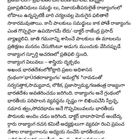
ప్రజాప్రతినిధులు సమర్థు లు, నిజాయతీపరులైతే రాజ్యాంగంలో
లోపాలు ఉన్నప్పటికీ వారి చర్యలవల్ల మెరుగైన ఫలితాలే
సాకారమవుతాయి. కానీ పాలకులు సమర్థులు కాక పోతే రాజ్యాంగం
ఎంత గొప్పదైనా ఉపయోగమే లేదు’-డాక్టర్‌ రాజేంద్ర ప్రసాద్‌
వ్యాఖ్యలివి. జాతి గమనాన్ని శాసించే పాలకులు ఈ మాటలను
ప్రతిక్షణం మననం చేసుకొంటూ అడుగు ముందుకు వేసినప్పుడే
రాజ్యాంగ స్ఫూర్తి ఆచరణలో ప్రతిఫలి స్తుంది.
రాజ్యాంగ విలువలు – శాస్త్రియ దృక్పథం
అఖండ భారతదేశంలోకోట్లాది ప్రజల అధిశాసన
గ్రంథంగా‘భాÛరతరాజ్యాంగం’ అమల్లోక ిరావడంతో
సర్వసత్తాక,సామ్యవాద, లౌకిక, ప్రజాస్వామ్య,గణతంత్ర రాజ్యంగా
భారతదేశం అవతరించడం జరిగింది. రాజ్యాంగం అనే గ్రంథంలో
భారతీయ పరిపాలన వ్యవస్థను స్పష్టం గా లిఖింపచేసి స్వేచ్ఛ,
సమాన త్వం,సోదరభావం అనే గొప్పవిలువలను భారతీయ
పౌరులకు అందిం చడం జరిగింది. డాక్టర్‌ బాబాసాహెబ్‌ అంబేద్క
ర్గారు రాజ్యాంగ రచన కమిటీ అధ్యక్షులుగా వ్యవహ రించి ప్రపంచ
దేశాల రాజ్యాంగాలను అధ్యయ నంచేసి భారతీయుల
ఆర్థిక,సామాజిక, రాజకీయ, సాంస్కృతిక అవసరాలకు