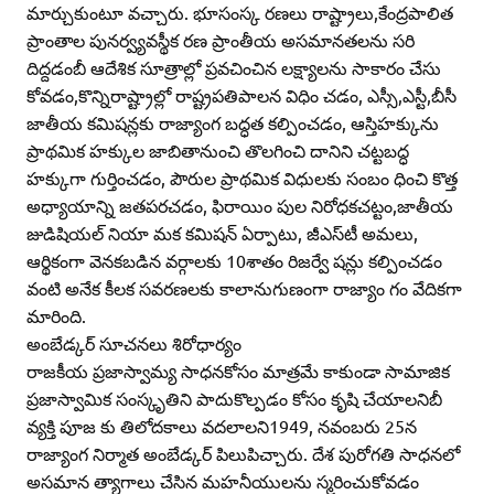
మార్చుకుంటూ వచ్చారు. భూసంస్క రణలు రాష్ట్రాలు,కేంద్రపాలిత
ప్రాంతాల పునర్వ్యవస్థీక రణ ప్రాంతీయ అసమానతలను సరి
దిద్దడంబీ ఆదేశిక సూత్రాల్లో ప్రవచించిన లక్ష్యాలను సాకారం చేసు
కోవడం,కొన్నిరాష్ట్రాల్లో రాష్ట్రపతిపాలన విధిం చడం, ఎస్సీ,ఎస్టీ,బీసీ
జాతీయ కమిషన్లకు రాజ్యాంగ బద్ధత కల్పించడం, ఆస్తిహక్కును
ప్రాథమిక హక్కుల జాబితానుంచి తొలగించి దానిని చట్టబద్ధ
హక్కుగా గుర్తించడం, పౌరుల ప్రాథమిక విధులకు సంబం ధించి కొత్త
అధ్యాయాన్ని జతపరచడం, ఫిరాయిం పుల నిరోధకచట్టం,జాతీయ
జుడిషియల్‌ నియా మక కమిషన్‌ ఏర్పాటు, జీఎస్‌టీ అమలు,
ఆర్థికంగా వెనకబడిన వర్గాలకు 10శాతం రిజర్వే షన్లు కల్పించడం
వంటి అనేక కీలక సవరణలకు కాలానుగుణంగా రాజ్యాం గం వేదికగా
మారింది.
అంబేడ్కర్‌ సూచనలు శిరోధార్యం
రాజకీయ ప్రజాస్వామ్య సాధనకోసం మాత్రమే కాకుండా సామాజిక
ప్రజాస్వామిక సంస్కృతిని పాదుకొల్పడం కోసం కృషి చేయాలనిబీ
వ్యక్తి పూజ కు తిలోదకాలు వదలాలని1949, నవంబరు 25న
రాజ్యాంగ నిర్మాత అంబేడ్కర్‌ పిలుపిచ్చారు. దేశ పురోగతి సాధనలో
అసమాన త్యాగాలు చేసిన మహనీయులను స్మరించుకోవడం