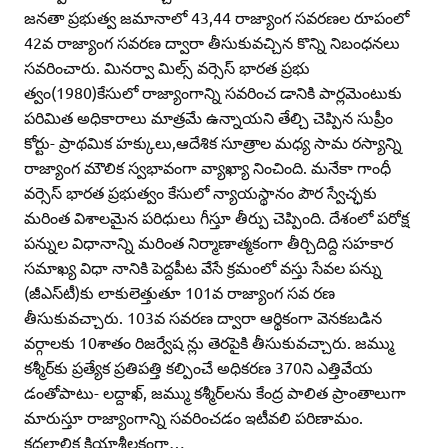
జనతా ప్రభుత్వ జమానాలో 43,44 రాజ్యాంగ సవరణల రూపంలో
42వ రాజ్యాంగ సవరణ ద్వారా తీసుకువచ్చిన కొన్ని నిబంధనలు
సవరించారు. మినర్వా మిల్స్‌ వర్సెస్‌ భారత ప్రభు
త్వం(1980)కేసులో రాజ్యాంగాన్ని సవరించ డానికి పార్లమెంటుకు
పరిమిత అధికారాలు మాత్రమే ఉన్నాయని తేల్చి చెప్పిన సుప్రీం
కోర్టు- ప్రాథమిక హక్కులు,ఆదేశిక సూత్రాల మధ్య సామ రస్యాన్ని
రాజ్యాంగ మౌలిక స్వభావంగా వ్యాఖ్యా నించింది. మనేకా గాంధీ
వర్సెస్‌ భారత ప్రభుత్వం కేసులో న్యాయస్థానం పౌర స్వేచ్ఛకు
మరింత విశాలమైన పరిధులు గీస్తూ తీర్పు చెప్పింది. దేశంలో పరోక్ష
పన్నుల విధానాన్ని మరింత నిర్మాణాత్మకంగా తీర్చిదిద్ది సహకార
సమాఖ్య విధా నానికి పెద్దపీట వేసే క్రమంలో వస్తు సేవల పన్ను
(జీఎస్‌టీ)కు లాకులెత్తుతూ 101వ రాజ్యాంగ సవ రణ
తీసుకువచ్చారు. 103వ సవరణ ద్వారా ఆర్థికంగా వెనకబడిన
వర్గాలకు 10శాతం రిజర్వేష న్లు తెరపైకి తీసుకువచ్చారు. జమ్ము
కశ్మీర్‌కు ప్రత్యేక ప్రతిపత్తి కల్పించే అధికరణ 370ని ఎత్తివేయ
డంతోపాటు- లద్దాఖ్‌, జమ్ము కశ్మీర్‌లను కేంద్ర పాలిత ప్రాంతాలుగా
మారుస్తూ రాజ్యాంగాన్ని సవరించడం ఇటీవలి పరిణామం.
కదలాలిక క్రియాశీలకంగా…