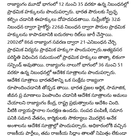
రాజ్యాంగం మూడో భాగంలో 12 నుంచి 35 వరకూ ఉన్న నిబంధనల్లో
ప్రాథమిక హక్కులను పొందుపర్చారు. భారత పౌరులకు స్వేచ్ఛ
కల్పిం చడానికి ఈహక్కులు దోహదపడతాయి. సుప్రీంకోర్టు 32వ
నిబంధన ద్వారా హైకోర్టు 226వ నిబంధన ద్వారా పౌరుల ప్రాథమిక
హక్కులను కాపాడటానికి ఐదురకాల రిట్‌లు జారీ చేస్తాయి.
2002లో 86వ రాజ్యాంగ సవరణ ద్వారా 21-ఎనిబంధన చేర్చి
ప్రాథమిక విద్యను ప్రాథమిక హక్కుగా పొందుపర్చారు.అత్యవసర
పరిస్థితి విధించిన సమయంలో ప్రాథమిక హక్కులు తాత్కా లికంగా
సస్పెండ్‌ అవుతాయి. రాజ్యాంగం నాలుగో భాగంలో 36 నుంచి 51
వరకూ ఉన్న నిబంధనల్లో ఆదేశిక సూత్రాలను పొందుపర్చారు.
ఆదేశిక సూత్రాలు భారతదేశాన్ని ఒక సంక్షేమ రాజ్యంగా
రూపొందించడానికి తోడ్పడ తాయి. భారత ప్రజల ఆర్థిక, సామాజిక,
జీవన ప్ర మాణాలు పెంపొందిం చడానికి ఆదేశిక సూత్రాలను అమలు
చేయాలని రాజ్యాంగం కేంద్ర, రాష్ట్ర ప్రభుత్వాలను ఆదేశిం చింది.
వీటికి న్యాయస్థానాల సంరక్షణ ఉండదు. సంపద పంపిణీ, సమాన
పనికి సమాన వేతనం, కార్మికులకు సౌకర్యాలు మొదలైన అనేక
అంశాలను ఆదేశిక సూత్రాల్లో పొందుపర్చారు. అధికారంలోకి వచ్చిన
రాజకీయ పార్టీలు, తమ రాజకీయ సిద్ధాం తాలతో నిమిత్తం లేకుండా