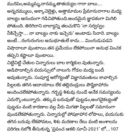
మురిపెం,అమ్మమ్మ,నానమ్మ,తాతయ్యల గారా బాలు…
అన్నదమ్ములు, అక్కాచెల్లెళ్లు, అత్తామామల ప్రేమానురాగాల మధ్య
బాల్యం ఆనందంగా గడిచిపోతుంది.అందమైన జ్ఞాపకంగా మిగిలి
పోతుంది. తిరిగిరాని బాల్యాన్ని తలచుకొని ‘నా సర్వస్వం
నీకిచ్చేస్తా… నా బాల్యం నాకు ఇచ్చెరు’ అంటాడు సినారె. బాల్యం
అంటే…రంగురంగుల అనుభూతులే కాదు… మింగుడుపడని
విషాదాలూ వుంటాయి.తన ప్రమేయం లేకపోయినా అనుభ వించక
తప్పని కష్టాలూ వుంటాయి.
చిట్టిచిట్టి చేతుల చిన్నారులు బాల కార్మికుల వుతున్నారు.
ఆడిపాడాల్సిన వయస్సులో నాలుగు గోడల మధ్య బందీ
అవుతున్నారు. సంపూర్ణ ఆరోగ్యంతో విజ్ఞానవంతులు కావాల్సిన
పిల్లలకు తగిన ఆదాయాలు లేక తల్లిదండ్రులు పౌష్టికాహారం
అందించలేకపోతున్నారు. గర్భస్థ శిశువు నుండే అనేక సమస్యలను
ఎదుర్కొంటున్నారు. తక్కువ బరువుతో పుట్టడం,అంగవైకల్యంతో
పుట్టడం వంటి కారణాల వల్ల వీరు మిగతా పిల్లలతో సమానంగా
వుండలేకపోతున్నారు. చిన్నారుల్లో పోషకాహార లోపాలు, వయసుకు
తగిన బరువు లేకపోవటం, శిశు మరణాల రేటు వంటి అంశాలను
పరిగణ నలోకి తీసుకున్న ‘ప్రపంచ ఆకలి సూచీ-2021’ లో…107