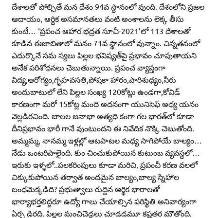
దేశాలతో పోల్చితే మన దేశం 94వ స్థానంలో వుంది. దేశంలోని ప్రజల
ఆదాయం, ఆర్థిక అసమానతలు వంటి అంశాలను లెక్క తీసు
కుంటే… ‘ప్రపంచ ఆహార భద్రత సూచీ-2021’లో 113 దేశాలతో
కూడిన ఈజాబితాలో మనం 71వ స్థానంలో వున్నాం. చిన్నతనంలో
ఎదుర్కొనే సమ స్యలు పిల్లల భవిష్యత్‌పై ప్రభావం చూపుతాయని
అనేక పరిశోధనలు చెబుతున్నాయి. ప్రపంచ వ్యాప్తంగా
విద్య,ఆరోగ్యం,గృహవసతి,పోషకా హారం,పారిశుధ్యం,నీరు
అందుబాటులో లేని పిల్లల సంఖ్య 120కోట్లు ఉండగా,కోవిడ్‌
కారణంగా మరో 15కోట్ల మంది అదనంగా యునిసెఫ్‌ అధ్య యనం
వెల్లడిరచింది. బాలల జనాభా అత్యధి కంగా గల భారత్‌లో కూడా
దీనిప్రభావం భారీ గానే వుంటుందని ఈ నివేదిక నొక్కి చెబుతోంది.
అమ్మమ్మ, నానమ్మ ఇళ్లల్లో ఆటపాటల మధ్య సాగిపోయే బాల్యం…
నేడు ఒంటరిపాలైంది. కుం చించుకుపోయిన కుటుంబ వ్యవస్థలో…
ఇరుకు ఇళ్ళలో..పలకరింపులు కూడా మరిచి, ప్రపంచీ కరణ వలలో
చిక్కుకుపోయిన తర్వాత అందమైన బాల్యం,బాల్య స్నేహాల
బంధమెక్కడిది? ప్రభుత్వాలు రుద్దిన ఆర్థిక భారాలతో
భార్యాభర్తలిద్దరూ ఉద్యో గాలు చేయాల్సిన పరిస్థితి అనివార్యంగా
ఏర్ప డిరది. పిల్లల మంచిచెడ్డలు చూడడమూ కష్టతర మౌతోంది.