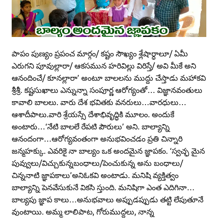
పాపం పుణ్యం ప్రపంచ మార్గం/ కష్టం సౌఖ్యం శ్లేషార్ధాలూ/ ఏమీ
ఎరుగని పూవుల్లారా/ ఆకసమున హరివిల్లు విరిస్తే/ అవి మీకే అని
ఆనందించే/ కూనల్లారా’ అంటూ బాలలను ముద్దు చేస్తాడు మహాకవి
శ్రీశ్రీ. కష్టసుఖాలు ఎన్నున్నా సంపూర్ణ ఆరోగ్యంతో… విజ్ఞానవంతులు
కావాలి బాలలు. వారు దేశ భవితకు వనరులు…వారధులు…
ఆశాదీపాలు.వారి శ్రేయస్సే దేశాభివృద్ధికి మూలం. అందుకే
అంటారు…‘నేటి బాలలే రేపటి పౌరులు’ అని. బాల్యాన్ని
ఆనందంగా…ఆరోగ్యవంతంగా అనుభవించడం ప్రతి చిన్నారి
జన్మహక్కు. ఎవరికై నా బాల్యం ఒక అందమైన జ్ఞాపకం. ‘స్వచ్ఛ మైన
పువ్వులు/విచ్చుకున్నబంధాలు/పెంచుకున్న అను బంధాలు/
చిన్ననాటి జ్ఞాపకాలు’అనిఓకవి అంటాడు. మనిషి వ్యక్తిత్వం
బాల్యాన్ని పెనవేసుకునే వికసి స్తుంది. మనిషిగా ఎంత ఎదిగినా…
బాల్యపు జ్ఞాప కాలు…అనుభవాలు అప్పుడప్పుడు తట్టి లేపుతూనే
వుంటాయి. అమ్మ లాలిపాట, గోరుముద్దలు, నాన్న