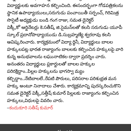
విద్యార్థులకు అవగాహన కల్పించింది. ఈసందర్భంగా గోడపత్రికలను
స్థానిక ఉపాధ్యాయులు,సరుగుడు పంచాయితీ సర్పంచ్‌, గిరిమిత్ర
సొసైటీ అధ్యక్షుడు బండి గంగ రాజు, సమత డైరెక్టర్‌
విక్కీ,కో`ఆర్డినేటర్లు కె.సతీష్‌, జి.సైమన్‌లతో కలసి సరుగుడు యూపీ
స్కూల్‌ ప్రదానోపాధ్యాయుడు డి.సుబ్రహ్మణ్యే శ్వరరావు కలసి
ఆవిష్కరించారు. కార్యక్రమంలో విద్యా ర్ధినీ, విద్యార్థులు బాలల
హక్కులపట్ల భారత రాజ్యాంగం బాలలకు కల్పించిన హక్కులపై వారి
కున్న అనుభవాలను లఘునాటికల ద్వారా ప్రదర్శిం చారు.
అనంతరం విద్యార్థులు ప్లకార్డులతో బాలల హక్కుల
పరిరక్షిద్దాం..పిల్లల హక్కులను భాగస్వా మ్యం
కల్పిద్దాం..నేటిబాలలే..రేపటి పౌరులు, పరిసరాల పరిశుభ్రత మన
హక్కు అంటూ నినాదాలు చేశారు. కార్యక్రమాన్ని పురస్కరించుకొని
సమత డైరెక్టర్‌ విక్కీ,సత్తీష్‌ కుమార్‌ పిల్లలకు రాజ్యాంగం కల్పించిన
హక్కులు,విధులపై వివరిం చారు.
–
కందుకూరి సతీష్‌ కుమార్‌