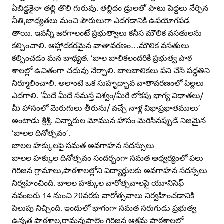
ఏబిడ్డకైనా తల్లి తొలి గురువు. తల్లిదం డ్రులతో పాటు పెద్దలు నేర్పిన
నీతి,బాధ్యతలు మంచి పౌరులుగా ఎదగడానికి ఉపయోగపడ
తాయి. ఇవన్నీ జరగాలంటే ప్రభుత్వాలు కనీస మౌలిక వసతులను
కల్పించాలి. ఆహ్లాదకరమైన వాతావరణం…మౌలిక వసతులు
కల్పించడం మన బాధ్యత. ‘బాల బాలికలందరికీ ప్రభుత్వ పాఠ
శాలల్లో ఉచితంగా చదువు నేర్పాలి. బాలబాలికలు పని చేసే పద్ధతిని
నిర్మూలించాలి. అలాంటి ఒక సుహృద్భావ వాతావరణంలో పిల్లలు
ఎదగాలి. ‘మీదే మీదే సమస్త విశ్వం/మీరే లోకపు భాగ్య విధాతలు/
మీ హాసంలో మెరుగులు తీరును/ వచ్చే నాళ్ల విభాప్రభాతములు’
అంటాడు శ్రీశ్రీ. చిన్నారుల మోమున హాసం మెరిసినప్పుడే నిజమైన
‘బాలల దినోత్సవం’.
బాలల హక్కులపై సమత అవగాహన సదస్సులు
బాలల హక్కుల దినోత్సవం సందర్భంగా సమత ఆధ్వర్యంలో పలు
గిరిజన గ్రామాలు,పాఠశాలల్లోని విద్యార్ధులకు అవగాహన సదస్సలు
నిర్వహించింది. బాలల హక్కుల వారోత్సవాలపై యూనిసెఫ్‌
నవంబరు 14 నుంచి 20వరకు వారోత్సవాలు నిర్వహించడానికి
పిలుపు నిచ్చింది. ఇందులో భాగంగా సమత సరుగుడు ప్రభుత్వ
ఉన్నత పాఠశాల,రామన్నపాలెం గిరిజన ఆశ్రమ పాఠశాలలో