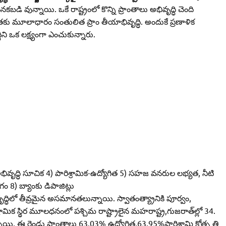
ెనకబడి వున్నాయి. ఒకే రాష్ట్రంలో కొన్ని ప్రాంతాలు అభివృద్ధి చెంది
తకు మూలాధారం సంతులిత ప్రాం తీయాభివృద్ధి. అందుకే ప్రణాళిక
ధిని ఒక లక్ష్యంగా ఎంచుకున్నారు.
ివృద్ధి సూచిక 4) పారిశ్రామిక-ఉద్యోగిత 5) సహజ వనరుల లభ్యత, నీటి
ం 8) బ్యాంకు డిపాజిట్లు
ివృద్ధిలో తీవ్రమైన అసమానతలున్నాయి. స్వాతంత్య్రానికి పూర్వం,
ిశ్రామిక స్థిర మూలధనంలో పశ్చిమ రాష్ట్రాలైన మహరాష్ట్ర,గుజరాత్‌ల్లో 34.
. ఈ రెండు ప్రాంతాలు 63.03% ఉద్యోగిత,63.95%పారిశ్రామి కోత్ప త్తి