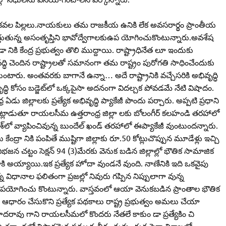
వల పిల్లలు.నాయకులు తమ రాజకీయ ఉనికి లేక అవసరార్థం ప్రాంతీయ
తుతున్న అసంతృప్తిని భావోద్వేగాలకుఉప యోగించుకొంటున్నారు.అవశేష
నికి కేంద్ర ప్రభుత్వం తొలి ముద్దాయి. రాష్ట్రాధినేత లూ ఇందుకు
్ధి చెందిన రాష్ట్రాలతో సమానంగా తమ రాష్ట్రం పురోగతి సాధించేందుకు
ుంటారు. అంతవరకు బాగానే ఉన్నా… అదే రాష్ట్రానికి వచ్చేసరికి అభివృద్ధి
ద్ధి కోసం బడ్జెట్‌లో ఒక్కపైసా అదనంగా విదల్చక పోవడమే నేటి విషాదం.
ఏడు జిల్లాలకు ప్రత్యేక అభివృద్ధి ప్యాకేజీ పొందు పర్చారు. అప్పటి ప్రధాని
మాట్లాడుతూ రాయలసీమ ఉత్తరాంధ్ర జిల్లా లకు బోలంగీర్‌ కలహండి తరహాలో
ప్రదేశ్‌లో వ్యాపించివున్న బుందేల్‌ ఖండ్‌ తరహాలో ఈప్యాకేజీ వుంటుందన్నారు.
కేంద్రా నికి పంపితే ముష్టిగా జిల్లాకు రూ.50 కోట్లుచొప్పున మూడేళ్లు ఇచ్చి
రు. విభజన చట్టం సెక్షన్‌ 94 (3)మేరకు వెనుక బడిన జిల్లాల్లో భౌతిక సామాజిక
కి అయ్యాయి.ఇక ప్రత్యేక హోదా వుండనే వుంది. నాణేనికి ఇది ఒకవైపు
 విధానాల ఫలితంగా ప్రజల్లో నివురు గప్పిన నిప్పులాగా వున్న
పయోగించు కొంటున్నారు. వాస్తవంలో ఆయా వెనుకబడిన ప్రాంతాల భౌతిక
ఆధారం చేసుకొని ప్రత్యేక పథకాలు రాష్ట్ర ప్రభుత్వం అమలు చేయా
సాదరావు గాని రాయలసీమలో కొందరు నేతలే కాకుం డా ప్రత్యేకిం చి
 ఉత్తరాంధ్రలో విస్తారమైన సముద్ర తీరం వున్నందున పైగా విశాఖలో