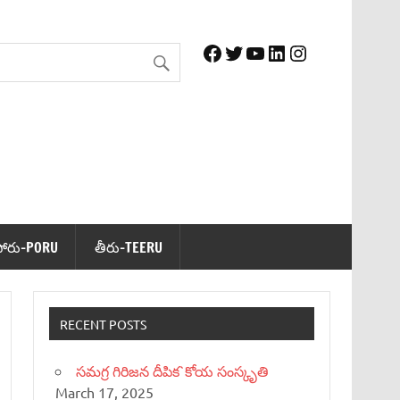
Facebook
Twitter
YouTube
LinkedIn
Instagram
పోరు-PORU
తీరు-TEERU
RECENT POSTS
సమగ్ర గిరిజన దీపిక`కోయ సంస్కృతి
March 17, 2025