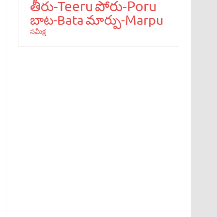
పోరు-Poru
తీరు-Teeru
మార్పు-Marpu
బాట‌-Bata
స‌మీక్ష‌