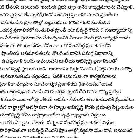
ి తేవలసి ఉంటుంది. ఇందుకు ప్రభు త్వం అనేక కార్యక్రమాలను చేపట్టాలి.
ప్రస్తాన లేనప్పటికీ,రెండో పంచవర్ష ప్రణాళిక నుంచి ప్రాంతీయ
వెనుకబడిన ప్రాం తాల్లో పెట్టుబడులు కొనసాగించి సంతులిత
పంచవర్ష ప్రణాలికలో సంతులిత ప్రాంతీ యాభివృద్ధి కొరకు 9 వఅధ్యాయాన్ని
ామీ ణ పేదలకు ప్రయోజనం చేకూర్చడానికి వీలుగా మొద లైన కార్యక్రమాలను
మానతలను తొలగిం చడం కోసం నాలుగో పంచవర్ష ప్రణాళిక లోని
కలో ప్రాంతీయ అసమానతలను తొలగించ డానికి సమగ్ర విధానాన్ని
,ఉప ప్రణాళి కలను అమలుచేసి జాతీయ అభివృద్ధి ప్రణాళికలతో
 అభివృద్ధి స్థాయికి రెండు అంశాలను గుర్తించినారు.1)వ్యవసాయ ఉత్పా
 అసమానతలను తగ్గించడం. వీటికి అనుగుణంగా కార్యక్రమాలను
ప్రణాళికా వ్యూహం సూచనాత్మక ప్రణాళికకు (Iఅసఱషa్‌ఱఙవ
ింపునకు చూపే చొరవ తగ్గిన ప్పటికీ దీని కొరకు కొన్ని ప్రత్యేక
రణాళిక ముసాయిదాలో ప్రాంతీయ అసమా నతలను తొలగించడానికి ప్రయివేటు
రాష్ట్రాల్లో అవస్థాపనా సౌకర్యాల అభివృద్ధి కొరకు ప్రభుత్వ పెట్టుబడుల
ివృద్ధి కోసం రాష్ట్రాలవారీగా వృద్ధి లక్ష్యాలను నిర్ణయిం
 కొరకు ఏర్పాటు చేశారు. పన్నెండో పంచవర్ష ప్రణాళికలో నిధుల
ారిశ్రామికంగా అభివృద్ధి చెందని ప్రాం తాల్లో,వ్యవసాయం,దాని అనుబంధ
ల్లో నిధులను వినియోగించాలని పేర్కొన్నారు.