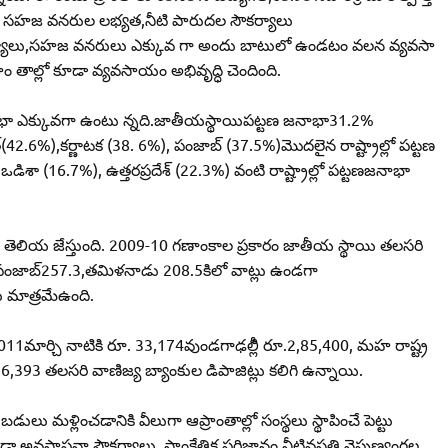
. సహజ వనరుల లభ్యత,నీటి పారుదల సౌకర్యాలు
 సౌకర్యాలు,సహజ వనరులు ఎక్కువ గా అందు బాటులో ఉండటం వలన వ్యవసా
ని ప్రాం తాల్లో కూడా వ్యవసాయం అభివృద్ధి చెందింది.
ణ జనాభా ఎక్కువగా ఉంటు న్నది.జాతీయస్థాయిపట్టణ జనాభా31.2%
6%),కర్ణాటక (38. 6%), పంజాబ్‌ (37.5%)మొదలైన రాష్ట్రాల్లో పట్టణ
శా (16.7%), ఉత్తరప్రదేశ్‌ (22.3%) వంటి రాష్ట్రాల్లో పట్టణజనాభా
 తెలియ జేస్తుంది. 2009-10 గణాంకాల ప్రకారం జాతీయ స్థాయి తలసరి
8.8,పంజాబ్‌257.3,తమిళనాడు 208.5కిలో వాట్లు ఉండగా
లు మాత్రమేఉంది.
11మార్చి నాటికి రూ. 33,174వుండగాఢల్లీి రూ.2,85,400, మహ రాష్ట్ర
,393 తలసరి వాణిజ్య బ్యాంకుల డిపాజిట్లు కలిగి ఉన్నాయి.
ుబడులు మళ్లించడానికి వీలుగా ఆప్రాంతాల్లో సంస్థలు స్థాపించే పెట్టు
 అవస్థాపనా సౌకర్యాలు, సాంకేతిక పరిజ్ఞానం,నీటివసతి,నైపుణ్యంగల