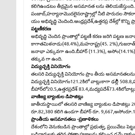
కలిగిఉండటం తీవ్రమైన అసమానత లను తెలియజేస్తుంది
పంజాబ్‌,హర్యానామొదలైనరాష్ట్రాల్లో నీటి పారుదల
యం అభివృద్ధి చెందింది.ఆంధ్రప్రదేశ్‌,ఉత్తరప్ర దేశ్‌ల్లో కొన్
పట్టణీకరణ
అభివృద్ధి చెందిన ప్రాంతాల్లో పట్టణీ కరణ జరిగి పట్ట
కాగాతమిళనాడు(48.4%),మహరాష్ట్ర(45. 2%),గుజరాత్‌(42.
జనాభా ఎక్కువగా ఉంది.బీహార్‌ (11.3%), అసోం(14.1%)ఒడి
తక్కువ గా ఉంది.
విద్యుచ్ఛక్తి వినియోగం
తలసరి విద్యుచ్ఛక్తి వినియోగం ప్రాం తీయ అసమానతలను
విద్యుచ్ఛక్తి వినియోగం121.2కిలో వాట్లుకాగా ఢల్లీి 50
బీహార్‌లో20.5,ఉత్తరప్రదేశ్‌ 83.4,మధ్యపదేశ్‌73.4కిలోవాట్
వాణిజ్య బ్యాంకుల డిపాజిట్లు
జాతీయస్థాయిలో తలసరి వాణిజ్య బ్యాంకుల డిపాజిట్లు 20
రూ.82,380 కలిగి ఉండగా బీహార్‌ రూ. 9,667,అసోంరూ.16
ప్రాంతీయ అసమానతలు -ప్రణాళికలు
దేశంలోని వెనుకబడిన ప్రాంతాల్లో ప్రభుత్వ, ప్రయివేటు పెట్ట
బడిదారులకు తగిన ప్రోత్సాహకాలను కల్పించ డమే గాకుండా