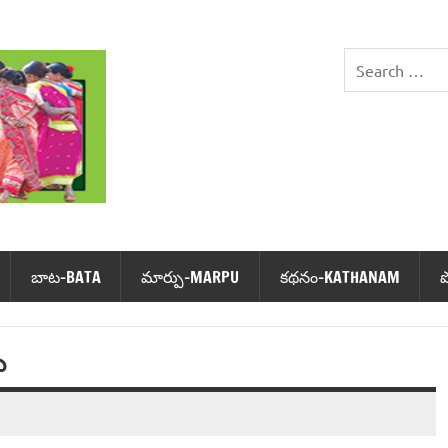
DHIMSA
బాట‌-BATA
మార్పు-MARPU
క‌థ‌నం-KATHANAM
ు