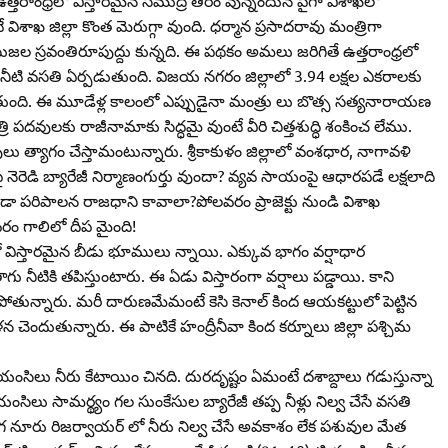
విశాఖ జిల్లా కొంత మెరుగ్గా వుంది. ధర్మాన ప్రసాదరావు మంత్రిగా
 సుజల స్రవంతిరూపుద్దు కున్నది. ఈ పథకం అమలు జరిగితే ఉత్తరాంధ్రలో
ునీటి వసతి ఏర్పడుతుంది. విజయ నగరం జిల్లాలో 3.94 లక్షల ఎకరాలకు
ు తుంది. ఈ మూడేళ్ల కాలంలో ఎప్పుడైనా మంత్రు లు బొత్స సత్యనారాయణ
వులకు రాజీనామాకు సిద్ధమై వుంటే వీరి చిత్తశుద్ధి శంకించ లేము.
దవులు త్యాగం చేస్తామంటున్నారు. శ్రీకాకుళం జిల్లాలో వంశధార, నాగావళి
నెరెడి బ్యారేజీ నిర్మాణంగుర్తు వుందా? వ్యవ సాయంపై ఆధారపడే లక్షలాది
ండా పరిపాలన రాజధాని కావాలా?పోలవరం ప్రాజెక్టు నుండి విశాఖ
రం గాలిలో దీప మైంది!
 విస్తారమైన బీడు భూములు న్నాయి. ఎక్కువ భాగం వర్షాధార
గు నీటికి తపిస్తుంటారు. ఈ ఏడు విస్తారంగా వర్షాలు పడ్డాయి. కాని
పోతున్నారు. మరీ దారుణమేమంటే కెసి కెనాల్‌ కింద ఆయకట్టులో పెట్టిన
చెందుతున్నారు. ఈ పాటికే హంద్రీనీవా కింద కర్నూలు జిల్లా పశ్చిమ
9టియంసిలు నీరు కేటాయిం చినది. దురదృష్టం ఏమంటే దశాబ్దాలు గడుస్తున్నా
ంసిలు సామర్థ్యం గల సుంకేసుల బ్యారేజీ తప్ప నీళ్లు నిల్వ చేసే వసతి
లగ నూరు రిజర్వాయర్‌ లో నీరు నిల్వ చేసే అవకాశం లేక పశువుల మేత