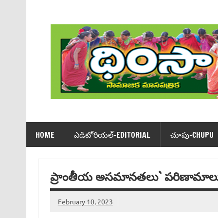
Skip
to
content
Dhimsa Telugu Monthly Magazine
HOME
ఎడిటోరియ‌ల్-EDITORIAL
చూపు-CHUPU
ప్రాంతీయ అసమానతలు` పరిణామాల
February 10, 2023