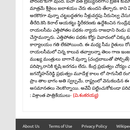
పొరంబోకుగా వుంది. బచా వత్‌ ట్రిబ్యునల్‌గాని బ్రిజేశ్‌ కు
మాత్రమే శ్రీశైలం జలాశయం చేరు తుందని తేల్చారు. కాని
అరకొరగా వున్నా చట్టబద్దతగల నీళ్లువర్షపు నీరునిల్వ చే
తీరేది.కెసి కెనాల్‌ ఆయకట్టు స్థిరీకరణకు ఉద్దేశించిన గుండ
రాయలసీమ ఎత్తిపోతల పథకం న్యాయ రాజధాని రెండు పథక
చేస్తామన్నారు. ఎత్తిపోతల పథకం కోర్టు వివాదంలో చిక్క
కార్యాలయం గతి లేకపోయింది. ఈ మధ్య సీమ రైతులు రోడెక్
రాయలసీమలో చిన్న కాలువ తవ్వాలన్నా తెలం గాణ ఇంజనీరిం
ముఖ్య మంత్రులు బాగానే వున్నా (చంద్రబాబుతో పోల్చితే
పరిష్కారానికి కృషి జరగడం లేదు. కేంద్ర ప్రభుత్వం చోద్యం 
జగన్మోహన్‌రెడ్డి ప్రభుత్వం మూడేళ్ల కాలం లో సాగునీట
ప్రాం తాల భాగం అతి స్వల్పమే. రాష్ట్రంలో వెనుకబడిన ఈ ర
అసమానతలు నెలకొన్నాయి. అవేవీ పట్టించుకోకుండా పరిష్కా
: విశ్రాంత పాత్రికేయులు-
(వి.శంకరయ్య)
About Us
Terms of Use
Privacy Policy
Wikipe