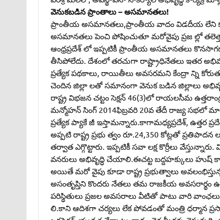
వెనుకబడిన ప్రాంతాలు – అసమానతలు!
ప్రాంతీయ అసమానతలు,ప్రాంతీయ వాదం విడదీయ లేని క
అసమానతలు పెంచి పోషించుతూ మరోవైపు ప్రజ ల్లో తలెత్
ఆంధ్రప్రదేశ్‌ లో ఇప్పటికీ ప్రాంతీయ అసమానతలు కొనసాగడా 
తీసిపోలేదు. దేశంలో తరచుగా రాష్ట్రాధినేతలు ఇతర అభివద
ప్రత్యేక పథకాలు, రాయితీలు అవసరమని కేంద్రా న్ని కోరుత
చెందిన జిల్లా లతో సమానంగా వెనుక బడిన జిల్లాలు అభివృ
రాష్ట్ర విభజన చట్టం సెక్షన్‌ 46(3)లో రాయలసీమ ఉత్తరాంధ్ర 
మన్మోహన్‌ సింగ్‌ 2014ఫిబ్రవరి 20వ తేదీ రాజ్య సభలో 
ప్రత్యేక ప్యాకే జీ ఇస్తామన్నారు.కాగామధ్యప్రదేశ్‌, ఉత్తర 
అప్పటి రాష్ట్ర ప్రభు త్వం రూ.24,350 కోట్లతో ప్రతిపాదన లు 
తర్వాత ఎగ్గొట్టారు. ఇప్పటికీ సవా లక్ష కొర్రీలు వేస్తున్నా
వనరులు అభివృద్ధి చేయాలి.ఈచట్ట బద్దహక్కులు హుష్‌ కా
అయితే మరో వైపు కూడా రాష్ట్ర ప్రభుత్వాలు అవలంభిస్తున్న
అసంతృప్తిని కొందరు నేతలు తమ రాజకీయ అవసరార్థం ఉ
పరిస్థితులు ప్రజల అవసరాలు వీటితో పాటు వారి వాంఛలు 
లి.కాని ఆదిశగా చర్యలు లేక పోవడంతో మంత్రి ధర్మాన ప్ర
ఒకసెక్షన్‌ యువత వేర్పాటు వాదం తెర మీదకు తెస్తున్నది.