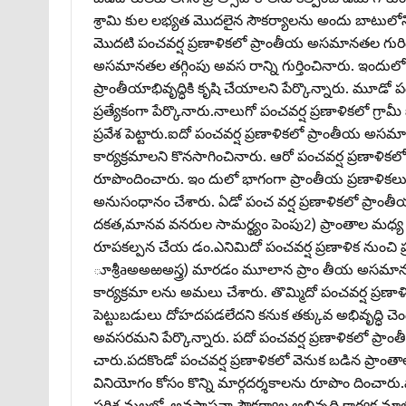
శ్రామి కుల లభ్యత మొదలైన సౌకర్యాలను అందు బాటులోనిక
మొదటి పంచవర్ష ప్రణాళికలో ప్రాంతీయ అసమానతల గురించిన 
అసమానతల తగ్గింపు అవస రాన్ని గుర్తించినారు. ఇందులో 
ప్రాంతీయాభివృద్ధికి కృషి చేయాలని పేర్కొన్నారు. మూడో 
ప్రత్యేకంగా పేర్కొనారు.నాలుగో పంచవర్ష ప్రణాళికలో గ్ర
ప్రవేశ పెట్టారు.ఐదో పంచవర్ష ప్రణాళికలో ప్రాంతీయ అస
కార్యక్రమాలని కొనసాగించినారు. ఆరో పంచవర్ష ప్రణాళి
రూపొందించారు. ఇం దులో భాగంగా ప్రాంతీయ ప్రణాళికలు
అనుసంధానం చేశారు. ఏడో పంచ వర్ష ప్రణాళికలో ప్రాంతీయ
దకత,మానవ వనరుల సామర్థ్యం పెంపు2) ప్రాంతాల మధ్య
రూపకల్పన చేయ డం.ఎనిమిదో పంచవర్ష ప్రణాళిక నుంచి 
ూశ్రీaఅఅఱఅస్త్ర) మారడం మూలాన ప్రాం తీయ అసమానతల తగ్గ
కార్యక్రమా లను అమలు చేశారు. తొమ్మిదో పంచవర్ష ప్
పెట్టుబడులు దోహదపడలేదని కనుక తక్కువ అభివృద్ధి చెందిన 
అవసరమని పేర్కొన్నారు. పదో పంచవర్ష ప్రణాళికలో ప్రాంతీయాభ
చారు.పదకొండో పంచవర్ష ప్రణాళికలో వెనుక బడిన ప్రాంతాల
వినియోగం కోసం కొన్ని మార్గదర్శకాలను రూపొం దించారు.ప
పరిశ్ర మలలో, అవస్థాపనా సౌకర్యాల అభివృద్ధి కార్యక్ర మా