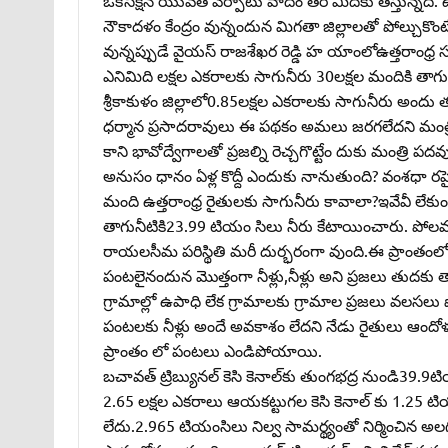
నౌకాదళం కేంద్రం వున్నందున మిగతా జిల్లాలతో పోల్చుకొంటే 
వున్నప్పుడే వైయస్‌ రాజశేఖర రెడ్డి హ యాంలోఉత్తరాంధ్ర
ఎనిమిది లక్షల ఎకరాలకు సాగునీరు 30లక్షల మందికి తాగ
శ్రీకాకుళం జిల్లాలో0.85లక్షల ఎకరాలకు సాగునీరు అంద
ధర్మాన ప్రసాదరావులు ఈ పథకం అమలు జరగలేదని మంత్రి పద
కాని భావోద్వేగాలతో ప్రజల్ని రెచ్చగొట్టేం దుకు మంత్రి ప
అనుసం ధానం ఏళ్ల కొద్దీ ఎందుకు నానుతుంది? వంశధా రపై 
మంది ఉత్తరాంధ్ర రైతులకు సాగునీరు కావాలా?ఇవేవీ లేకు
తాగునీటికి23.99 టియం సిలు నీరు కేటాయించారు. పోలవ
రాయలసీమ పరిస్థితి మరీ దుర్భరంగా వుంది.ఈ ప్రాంతంలో
పంటలైనందున మొత్తంగా నీళ్లు,నీళ్లు అని ప్రజలు తుదకు తా
గ్రామాల్లో ఉపాధి లేక గ్రామాలకు గ్రామాల ప్రజలు వలసలు 
పంటలకు నీళ్లు అందే అవకాశం లేదని నేడు రైతులు ఆందోళన 
ప్రాంతం లో పంటలు ఎండిపోయాయి.
బచావత్‌ ట్రిబ్యునల్‌ కెసి కెనాల్‌కు తుంగభద్ర నుండి39.
2.65 లక్షల ఎకరాలు ఆయకట్టుగల కెసి కెనాల్‌ కు 1.25 టియ
లేదు.2.965 టియంసిలు నిల్వ సామర్థ్యంతో నిర్మించిన అ