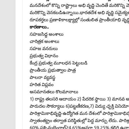
మనదేశంలో కొన్ని రాష్ట్రాలు అభి వృద్ధి చెందితే మరికొన్ని వ
మరికొన్ని వెనకబడిఉన్నాయి.భారతదేశ అభి వృద్ధి సమైక్య
రూపకర్తలు ప్రణాళికాలక్ష్యాల్లో సంతులిత ప్రాంతీయాభి వృద్
కారణాలు..
సహజసిద్ధ అంశాలు
చారిత్రక అంశాలు
సహజ వనరులు
ప్రభుత్వ విధానం
కేంద్ర ప్రభుత్వ మూలధన పెట్టుబడి
ప్రాంతీయ ప్రభుత్వాల పాత్ర
పాలనా వ్యవస్థ
హరిత విప్లవం
అసమానతలు-కొలమానాలు
1) రాష్ట్ర తలసరి ఆదాయం 2) పేదరిక స్థాయి 3) మానవ అభ
పారుదల సౌకర్యాలు 6)పట్టణీకరణ,7) విద్యు చ్ఛక్తి వినియోగ
పారిశ్రామికాభివృద్ధి-ఉద్యోగిత మన దేశంలో పారిశ్రామికాభ
స్వాతంత్య్రం తర్వాత పరిస్థితుల్లో పెద్ద మార్పు లేదు. పార
60%,పశ్చిమబెంగాల్‌24.65%అనగా 59.25% కలిగి ఉన్నాయి