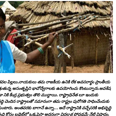
వల పిల్లలు.నాయకులు తమ రాజకీయ ఉనికి లేక అవసరార్థం ప్రాంతీయ
తుతున్న అసంతృప్తిని భావోద్వేగాలకు ఉపయోగించు కొంటున్నారు.అవశేష
నికి కేంద్ర ప్రభుత్వం తొలి ముద్దాయి. రాష్ట్రాధినేత లూ ఇందుకు
్ధి చెందిన రాష్ట్రాలతో సమానంగా తమ రాష్ట్రం పురోగతి సాధించేందుకు
ంటారు. అంతవరకు బాగానే ఉన్నా… అదే రాష్ట్రానికి వచ్చేసరికి అభివృద్ధి
ద్ధి కోసం బడ్జెట్‌లో ఒక్కపైసా అదనంగా విదల్చక పోవడమే నేటి విషాదం.