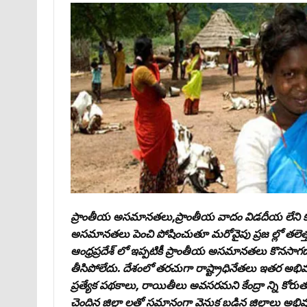
ప్రాంతీయ అసమానతలు,ప్రాంతీయ వాదం విడదీయ లేని క
అసమానతలు పెంచి పోషించుతూ మరోవైపు ప్రజ ల్లో తలెత్
ఆంధ్రప్రదేశ్‌ లో ఇప్పటికీ ప్రాంతీయ అసమానతలు కొనసాగడా 
తీసిపోలేదు. దేశంలో తరచుగా రాష్ట్రాధినేతలు ఇతర అభివద
ప్రత్యేక పథకాలు, రాయితీలు అవసరమని కేంద్రా న్ని కోరుతు
చెందిన జిల్లా లతో సమానంగా వెనుక బడిన జిల్లాలు అభివృ