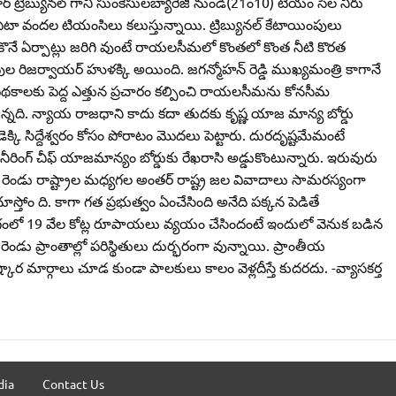
మార్‌ ట్రిబ్యునల్‌ గాని సుంకేసులబ్యారేజీ నుండి(21ం10) టియం సిల నీరు
 ఏటా వందల టియంసిలు కలుస్తున్నాయి. ట్రిబ్యునల్‌ కేటాయింపులు
సుకొనే ఏర్పాట్లు జరిగి వుంటే రాయలసీమలో కొంతలో కొంత నీటి కొరత
్రేవుల రిజర్వాయర్‌ హుళక్కి అయింది. జగన్మోహన్‌ రెడ్డి ముఖ్యమంత్రి కాగానే
ాలకు పెద్ద ఎత్తున ప్రచారం కల్పించి రాయలసీమను కోనసీమ
ుకున్నది. న్యాయ రాజధాని కాదు కదా తుదకు కృష్ణ యాజ మాన్య బోర్డు
కి సిద్దేశ్వరం కోసం పోరాటం మొదలు పెట్టారు. దురదృష్టమేమంటే
గ్‌ చీఫ్‌ యాజమాన్యం బోర్డుకు రేఖరాసి అడ్డుకొంటున్నారు. ఇరువురు
) రెండు రాష్ట్రాల మధ్యగల అంతర్‌ రాష్ట్ర జల వివాదాలు సామరస్యంగా
చూస్తోం ది. కాగా గత ప్రభుత్వం ఏంచేసింది అనేది పక్కన పెడితే
ి రంగంలో 19 వేల కోట్ల రూపాయలు వ్యయం చేసిందంటే ఇందులో వెనుక బడిన
ెండు ప్రాంతాల్లో పరిస్థితులు దుర్భరంగా వున్నాయి. ప్రాంతీయ
ర మార్గాలు చూడ కుండా పాలకులు కాలం వెళ్లదీస్తే కుదరదు. -వ్యాసకర్త
dia
Contact Us