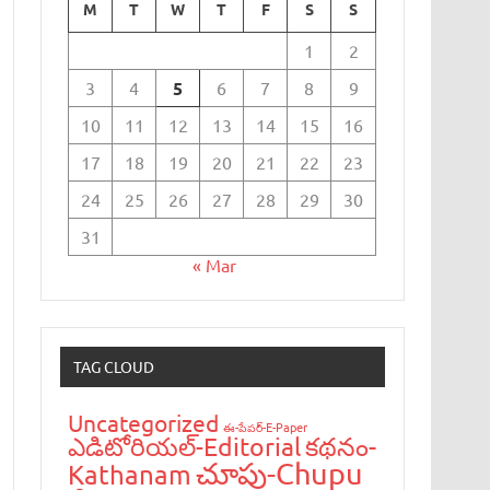
M
T
W
T
F
S
S
1
2
3
4
5
6
7
8
9
10
11
12
13
14
15
16
17
18
19
20
21
22
23
24
25
26
27
28
29
30
31
« Mar
TAG CLOUD
Uncategorized
ఈ-పేప‌ర్-E-Paper
ఎడిటోరియ‌ల్-Editorial
క‌థ‌నం-
చూపు-Chupu
Kathanam