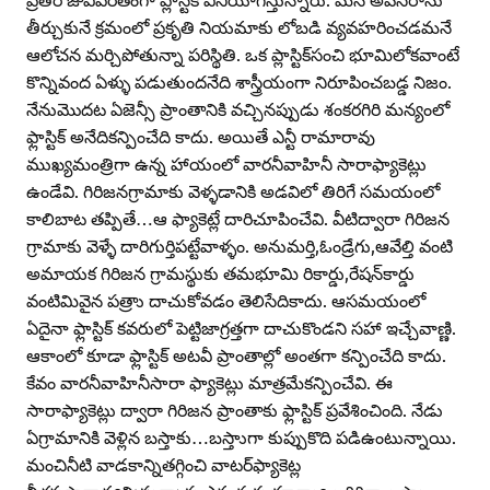
తీర్చుకునే క్రమంలో ప్రకృతి నియమాకు లోబడి వ్యవహరించడమనే
ఆలోచన మర్చిపోతున్నా పరిస్థితి. ఒక ప్లాస్టిక్‌సంచి భూమిలోకవాంటే
కొన్నివంద ఏళ్ళు పడుతుందనేది శాస్త్రీయంగా నిరూపించబడ్డ నిజం.
నేనుమొదట ఏజెన్సీ ప్రాంతానికి వచ్చినప్పుడు శంకరగిరి మన్యంలో
ఫ్లాస్టిక్‌ అనేదికన్పించేది కాదు. అయితే ఎన్టీ రామారావు
ముఖ్యమంత్రిగా ఉన్న హాయంలో వారనీవాహినీ సారాఫ్యాకెట్లు
ఉండేవి. గిరిజనగ్రామాకు వెళ్ళడానికి అడవిలో తిరిగే సమయంలో
కాలిబాట తప్పితే…ఆ ఫ్యాకెట్లే దారిచూపించేవి. వీటిద్వారా గిరిజన
గ్రామాకు వెళ్ళే దారిగుర్తిపట్టేవాళ్ళం. అనుమర్తి,ఓండ్రేగు,ఆవేల్తి వంటి
అమాయక గిరిజన గ్రామస్థుకు తమభూమి రికార్డు,రేషన్‌కార్డు
వంటిమివైన పత్రాు దాచుకోవడం తెలిసేదికాదు. ఆసమయంలో
ఏదైనా ఫ్లాస్టిక్‌ కవరులో పెట్టిజాగ్రత్తగా దాచుకొండని సహా ఇచ్చేవాణ్ణి.
ఆకాంలో కూడా ఫ్లాస్టిక్‌ అటవీ ప్రాంతాల్లో అంతగా కన్పించేది కాదు.
కేవం వారనీవాహినీసారా ఫ్యాకెట్లు మాత్రమేకన్పించేవి. ఈ
సారాఫ్యాకెట్లు ద్వారా గిరిజన ప్రాంతాకు ఫ్లాస్టిక్‌ ప్రవేశించింది. నేడు
ఏగ్రామానికి వెళ్లిన బస్తాకు…బస్తాుగా కుప్పుకొది పడిఉంటున్నాయి.
మంచినీటి వాడకాన్నితగ్గించి వాటర్‌ఫ్యాకెట్ల