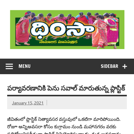
Skip
to
content
DHIMSA
Dhimsa Telugu Monthly Magazine
MENU
SIDEBAR
పర్యావరణానికి పెను సవాల్‌ మారుతున్న ప్లాస్టిక్‌
January 15, 2021
జీవితంలో ప్లాస్టిక్‌ నిత్యావసర వస్తువులో ఒకటిగా మారిపోయింది.
రోజూ అన్నిఅవసరా కోసం కుగ్రామం నుండి మహానగరం వరకు
ప్రతిరోజువిపరీతంగా ప్లాస్టిక్‌ వినియోగిస్తున్నారు. మన అవసరాను