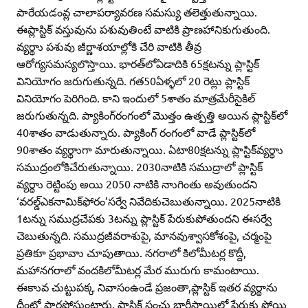
పారేయడంవ్ల చాలాపర్యావరణ సమస్యు తలెత్తుతున్నాయి.
ఈప్లాస్టిక్‌ వస్తువును పశువుతింటే వాటికి ప్రాణహానికుగుతుంది.
వ్యర్థాు పశువు జీర్ణాశయాల్లోకి చేరి వాటికి తీవ్ర
ఆరోగ్యసమస్యలొస్తాయి. భారత్‌లోఏడాదికి 65క్షటన్ను ప్లాస్టిక్‌
వినియోగం జరుగుతున్నది. గత50ఏళ్ళలో 20 రెట్లు ప్లాస్టిక్‌
వినియోగం పెరిగింది. కాని ఇందులో 5శాతం మాత్రమేరీసైకిల్‌
జరుగుతున్నది. ప్యాకింగ్‌రంగంలో మొత్తం ఉత్పత్తి అయిన ప్లాస్టిక్‌లో
40శాతం వాడుతున్నారు. ప్యాకింగ్‌ రంగంలో వాడే ప్లాస్టిక్‌లో
90శాతం వ్యర్థాుగా మారుతున్నాయి. ఏటా80క్షటన్ను ప్లాస్టిక్‌వ్యర్థాు
సముద్రంలోకిచేరుతున్నాయి. 2030నాటికి సముద్రాలో ప్లాస్టిక్‌
వ్యర్థాు రెట్టింపు అయి 2050 నాటికి నాుగింతు అవుతుందని
‘వరల్డ్‌ఎకనామిక్‌ఫోరం’సర్వే నివేదికుచెబుతున్నాయి. 2025నాటికి
1టన్ను సముద్రచేపకు 3టన్ను ప్లాస్టిక్‌ పేరుకుపోతుందని ఈసర్వే
చెబుతున్నది. సముద్రజీవరాశుపై, మానవుశ్వాసకోశంపై, చర్మంపై
ప్రతికూ ప్రభావాు చూపుతాయి. నగరాలో కిలోమీటర్ల కొద్దీ,
మహానగరాలో వందకిలోమీటర్ల మేర మురుగు కామంటాయి.
ఈకాువ చుట్టుపక్క నివాసంఉండే ప్రజంతా,ప్లాస్టిక్‌ ఇతర వ్యర్థాను
దీంట్లో పారపోస్తుంటారు. ప్లాస్టిక్‌ సంచు భారీస్థాయిలో పేరుకు పోయి