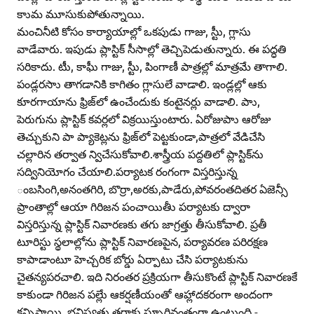
కాుమ మూసుకుపోతున్నాయి.
మంచినీటి కోసం కార్యాయాల్లో ఒకపుడు గాజు, స్టీు, గ్లాసు
వాడేవారు. ఇపుడు ప్లాస్టిక్‌ సీసాల్లో తెచ్చిపెడుతున్నారు. ఈ పద్ధతి
సరికాదు. టీు, కాఫీు గాజు, స్టీు, పింగాణీ పాత్రల్లో మాత్రమే తాగాలి.
పండ్లరసాు తాగడానికి కాగితం గ్లాసులే వాడాలి. ఇండ్లల్లో ఆకు
కూరగాయాను ఫ్రిజ్‌లో ఉంచేందుకు కంటైనర్లు వాడాలి. పాు,
పెరుగును ప్లాస్టిక్‌ కవర్లలో విక్రయిస్తుంటారు. ఏరోజుపాు ఆరోజు
తెచ్చుకుని పా ప్యాకెట్లను ఫ్రిజ్‌లో పెట్టకుండా,పాత్రలో వేడిచేసి
చల్లారిన తర్వాత న్విచేసుకోవాలి.శాస్త్రీయ పద్దతిలో ప్లాస్టిక్‌ను
సద్వినియోగం చేయాలి.పర్యాటక రంగంగా విస్తరిస్తున్న
ంబసింగి,అనంతగిరి, బొర్రా,అరకు,పాడేరు,పోవరంతదితర ఏజెన్సీ
ప్రాంతాల్లో ఆయా గిరిజన పంచాయితీు పర్యాటకు ద్వారా
విస్తరిస్తున్న ప్లాస్టిక్‌ నివారణకు తగు జాగ్రత్తు తీసుకోవాలి. ప్రతీ
టూరిస్టు స్థలాల్లోను ప్లాస్టిక్‌ నివారణపైన, పర్యావరణ పరిరక్షణ
కాపాడాంటూ హెచ్చరిక బోర్డు ఏర్పాటు చేసి పర్యాటకును
చైతన్యపరచాలి. ఇది నిరంతర ప్రక్రియగా తీసుకొంటే ప్లాస్టిక్‌ నివారణకే
కాకుండా గిరిజన పల్లేు ఆకర్షణీయంతో ఆహ్లాదకరంగా అందంగా
కన్పిస్తాయి. భవిష్యత్తు తరాకు స్పూర్తివంతంగా ఉంటుంది.-