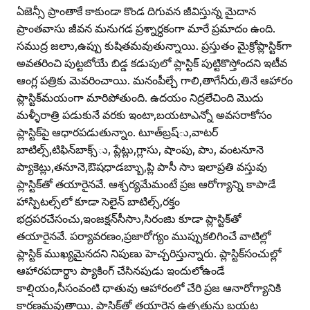
ఏజెన్సీ ప్రాంతాకే కాకుండా కొండ దిగువన జీవిస్తున్న మైదాన
ప్రాంతవాసు జీవన మనుగడ ప్రశ్నార్ధకంగా మారే ప్రమాదం ఉంది.
సముద్ర జలాు,ఉప్పు కుషితమవుతున్నాయి. ప్రస్తుతం మైక్రోప్లాస్టిక్‌గా
అవతరించి పుట్టబోయే బిడ్డ కడుపులో ప్లాస్టిక్‌ పుట్టికొస్తోందని ఇటీవ
ఆంగ్ల పత్రికు మెవరించాయి. మనంపీల్చే గాలి,తాగేనీరు,తినే ఆహారం
ప్లాస్టిక్‌మయంగా మారిపోతుంది. ఉదయం నిద్రలేచింది మొదు
మళ్ళీరాత్రి పడుకునే వరకు ఇంటా,బయటాఎన్నో అవసరాకోసం
ప్లాస్టిక్‌పై ఆధారపడుతున్నాం. టూత్‌బ్రష్‌ు,వాటర్‌
బాటిల్స్‌,టిఫిన్‌బాక్స్‌ు, ప్లేట్లు,గ్లాసు, షాంపు, పాు, వంటనూనె
ప్యాకెట్లు,తనూనె,ఔషధాడబ్బాు,ప్లి పాసీ సాు ఇలాప్రతి వస్తువు
ప్లాస్టిక్‌తో తయారైనవే. ఆశ్చర్యమేమంటే ప్రజ ఆరోగ్యాన్ని కాపాడే
హాస్పిటల్స్‌లో కూడా సెలైన్‌ బాటిల్స్‌,రక్తం
భద్రపరచేసంచు,ఇంజక్షన్‌సీసాు,సిరంజిు కూడా ప్లాస్టిక్‌తో
తయారైనవే. పర్యావరణం,ప్రజారోగ్యం ముప్పుకలిగించే వాటిల్లో
ప్లాస్టిక్‌ ముఖ్యమైనదని నిపుణు హెచ్చరిస్తున్నారు. ప్లాస్టిక్‌సంచుల్లో
ఆహారపదార్థాు ప్యాకింగ్‌ చేసినపుడు ఇందులోఉండే
కాల్షియం,సీసంవంటి ధాతువు ఆహారంలో చేరి ప్రజ ఆనారోగ్యానికి
కారణమవుతాయి. ప్లాస్టిక్‌తో తయారైన ఉత్పత్తును బయట