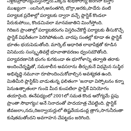
నీళ్లకుప్రాధాన్యమిస్తున్నారు.ఎక్కడ శుభకార్యాు జరిగినా బస్తాు
ముఖ్యంగా ంబసింగి,అనంతగిరి, బొర్రా,అరకు,పాడేరు వంటి
పర్యాటక ప్రదేశాల్లో పర్యాటకు ద్వారా వచ్చే ప్లాస్టిక్‌ కొండలా
పేరుకుపోయి, కొండచిువలా మానవజాతిని మింగేస్తోంది.
గిరిజన ప్రాంతాల్లో పర్యాటకరంగం విస్తరించేకొద్దీ పర్యాటకు తీసుకొచ్చే
ప్లాస్టిక్‌ విఫరీతంగా పెరిగిపోతుంది. వారపు సంతల్లో కూడా ఈ ప్లాస్టిక్‌
భూతం భయపెడుతోంది. మార్కెట్‌ ఆధారిత లాభాపేక్షతో కూడిన
వినిమయ సంస్కృతివల్లే భూవాతావరణం ధ్వంసమౌతోంది.
పర్యావరణానికి భంగం కుగకుండా ఈ భూగోళాన్ని తర్వాతి తరాకు
అందించేదృష్టితో, సమకాలీన అవసరాను తీర్చుకునే విధమైన సుస్థిర
అభివృద్ధి నమూనా రూపొందించుకోవాల్సిన అవశ్యకత ఉంది.
మితిమీరి ప్లాస్టిక్‌ని వాడుతున్న ఫలితంగా ‘జనాభా విస్పోటనం కన్నా
పెనుఉత్పాతంలా గుండె మీద కుంపటిలా ప్లాస్టిక్‌ వినియోగం
తయారైంది. ఈనేపధ్యంలో 2001లో సమత కొండ ఆరోగ్యమే ప్లపు
ప్రాంతా సౌభాగ్యం! అనే నినాదంతో పాదయాత్ర చేపట్టింది. ప్లాస్టిక్‌
జీవజలాు,నదు,రిజర్వాయర్లులో తిష్టవేయడంవ్ల త్రాగు,సాగునీరంతా
కుషితమతోందని అవగాహన చేపట్టడం జరిగింది.