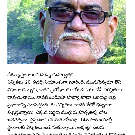
దేశవ్యాప్తంగా జరగనున్న ఈసార్వత్రిక
ఎన్నికలు`2019చర్చినీయాంశంగా మారింది. మునుపెన్నడూ లేని
విధంగా డబ్బుకు, ఇతర ప్రలోభాలకు లోబడి ఓటు వేసే పరిస్థితులు
దాపురించాయి. సోషల్‌ మీడియా హవ్వా కూడా ఓటరుపై తీవ్ర
ప్రభావాన్ని చూపిస్తోంది. ఈ ఎన్నికలు నాటికీ నేటికీ భిన్నంగా
కన్పిస్తున్నాయి. ఎక్కడ ఇద్దరు ముగ్గురు కూర్చఉన్న చోట
ఇవేచర్చలు. ప్రస్తుతం17వ సారి లోకసభ, 14వ సారి అసెంబ్లీ
స్థానాలకు ఎన్నికలు జరుగుతున్నాయి. అప్పట్లో ఓటరు
స్వచ్చంధంగా వచ్చి స్వేచ్ఛగా తమ ఓటును వినియోగించుకొనేవారు.