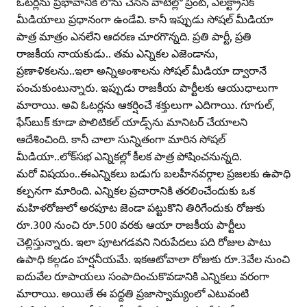
ఓటర్లను ప్రభావానికి లోను చేసిన వాటిల్లో ప్రింట్‌, ఎలక్ట్రానిక్‌
మీడియాలు ప్రధానంగా ఉండేవి. కానీ ఇప్పుడు సోషల్‌ మీడియా
పాత్ర మాత్రం ఎనలేని ఆదరణ చూరగొన్నది. ప్రతి పార్టీ, ప్రతి
రాజకీయ నాయకుడు.. తమ ఎన్నికల ఎజెండాను,
ప్రణాళికలను..ఇలా అన్నిఅంశాలను సోషల్‌ మీడియా ద్వారానే
పంచుకుంటున్నారు. ఇప్పుడు రాజకీయ పార్టీలకు ఆయుధాలుగా
మారాయి. అవి ఓటర్లను ఆకర్షించే శక్తులుగా ఎదిగాయి. గూగుల్‌,
ఫేస్‌బుక్‌ కూడా పొలిటికల్‌ యాడ్స్‌ను మానిటర్‌ చేయాలని
ఆదేశించింది. కానీ చాలా సున్నితంగా మారిన సోషల్‌
మీడియా..లోక్‌సభ ఎన్నికల్లో కీలక పాత్ర పోషించనున్నది.
మరో విషయం..ఈఎన్నికలు బడుగు బలహీనవర్గాల ప్రజలకు ఉపాధి
కల్పనగా మారింది. ఎన్నికల ప్రచారానికి తరలించేందుకు ఒక
మహిళరోజులో అరపూట జెండా పట్టుకొని తిరిగేందుకు రోజుకు
రూ.300 నుంచి రూ.500 వరకు ఆయా రాజకీయ పార్టీలు
చెల్లిస్తున్నారు. ఇలా పూటగడవని నిరుపేదలు పది రోజుల పాటు
ఉపాధి కల్గడం హర్షనీయమే. ఇకఆటోవాలా రోజుకు రూ.3వేల నుంచి
ఐదువేల రూపాయలు సంపాదించుకొవడానికి ఎన్నికలు వరంగా
మారాయి. అయితే ఈ పద్దతి ప్రజాస్వామ్యంలో ఎటువంటి