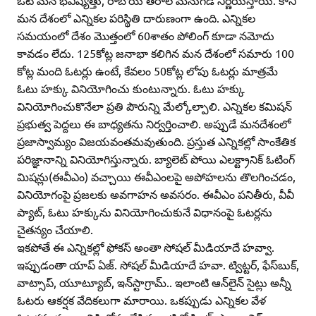
ఓటే మన భవిష్యత్తు, రాబోయే తరాల మనుగడ నిర్ణయిస్తాయి. కానీ
మన దేశంలో ఎన్నికల పరిస్థితి దారుణంగా ఉంది. ఎన్నికల
సమయంలో దేశం మొత్తంలో 60శాతం పోలింగ్‌ కూడా నమోదు
కావడం లేదు. 125కోట్ల జనాభా కలిగిన మన దేశంలో సమారు 100
కోట్ల మంది ఓటర్లు ఉంటే, కేవలం 50కోట్ల లోపు ఓటర్లు మాత్రమే
ఓటు హక్కు వినియోగించు కుంటున్నారు. ఓటు హక్కు
వినియోగించుకొనేలా ప్రతి పౌరున్ని మేల్కోల్పాలి. ఎన్నికల కమిషన్‌
ప్రభుత్వ పెద్దలు ఈ బాధ్యతను నిర్వర్తించాలి. అప్పుడే మనదేశంలో
ప్రజాస్వామ్యం విజయవంతమవుతుంది. ప్రస్తుత ఎన్నికల్లో సాంకేతిక
పరిజ్ఞానాన్ని వినియోగిస్తున్నారు. బ్యాలెట్‌ పోయి ఎలక్ట్రానిక్‌ ఓటింగ్‌
మిషన్లు(ఈవీఎం) వచ్చాయి ఈవీఎంలపై అపోహలను తొలగించడం,
వినియోగంపై ప్రజలకు అవగాహన అవసరం. ఈవీఎం పనితీరు, వీవీ
ప్యాట్‌, ఓటు హక్కును వినియోగించుకునే విధానంపై ఓటర్లను
చైతన్యం చేయాలి.
ఇకపోతే ఈ ఎన్నికల్లో ఫోకస్‌ అంతా సోషల్‌ మీడియాదే హవ్వా.
ఇప్పుడంతా యాప్‌ ఏజ్‌. సోషల్‌ మీడియాదే హవా. ట్విట్టర్‌, ఫేస్‌బుక్‌,
వాట్సాప్‌, యూట్యూబ్‌, ఇన్‌స్టాగ్రామ్‌.. ఇలాంటి ఆన్‌లైన్‌ సైట్లు అన్నీ
ఓటరు ఆకర్షక వేదికలుగా మారాయి. ఒకప్పుడు ఎన్నికల వేళ