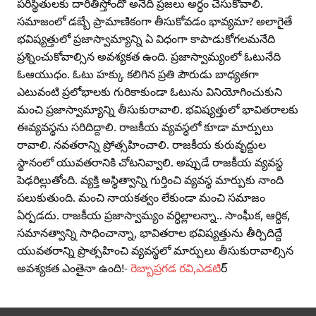
పరిస్థితులకు దారితీస్తోందో అనేది ప్రజలు అర్ధం చేసుకోవాలి.
సమాజంలో డబ్బే ప్రామాణికంగా తీసుకోవడం భావ్యమా? అలాగైతే
భవిష్యత్తులో ప్రజాస్వామ్యాన్ని ఏ విధంగా కాపాడుకోగలమనేది
ప్రశ్నించుకోవాల్సిన అవశ్యకత ఉంది. ప్రజాస్వామ్యంలో ఓటునేది
ఓఆయుధం. ఓటు హక్కు కలిగిన ప్రతి పౌరుడు బాధ్యతగా
ఎటువంటి ప్రలోభాలకు గురికాకుండా ఓటును వినియోగించుకుని
మంచి ప్రజాస్వామ్యాన్ని తీసుకురావాలి. భవిష్యత్తులో భావితరాలకు
ఈవ్యవస్థను సరిదిద్దాలి. రాజకీయ వ్యవస్థలో కూడా మార్పులు
రావాలి. నవతరాన్ని ప్రోత్సహించాలి. రాజకీయ కురువృద్దుల
స్థానంలో యువతరానికి చోటనివ్వాలి. అప్పుడే రాజకీయ వ్యవస్థ
పెఢరిల్లుతోంది. వ్యక్తి అస్థిత్వాన్ని గుర్తించి వ్యవస్థ మార్పుకు నాంది
పలుకుతుంది. మంచి నాయకత్వం లేకుండా మంచి సమాజం
ఏర్పడదు. రాజకీయ ప్రజాస్వామ్యం వర్ధిల్లాలన్నా.. సాంఫీుక, ఆర్ధిక,
సమానత్వాన్ని సాధించాన్నా, భావితరాల భవిష్యత్తును తీర్చిదిద్దే
యువతరాన్ని ప్రొత్సహించి వ్యవస్థలో మార్పులు తీసుకురావాల్సిన
అవశ్యకత ఎంతైనా ఉంది!-
రెబ్బాప్ర‌గ‌డ ర‌వి,ఎడ‌టి
ర్