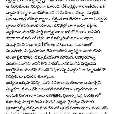
ఆ పరిస్థితులకు విరుద్దంగా మారింది. దేశవ్యాప్తంగా రాజకీయం ఒక
వ్యాపార సంస్థగా మారిపోయింది. నేడు కులం, డబ్బు, మాత్రమే
ప్రముఖ పాత్ర వహిస్తున్నాయి. ప్రస్తుత రాజకీయాలు చాలా నీచమైన
స్థాయి లోకి దిగజారిపోయాయి. ఎన్నికల్లో బాగా ఖర్చు పెట్టగల
వ్యక్తులను మాత్రమే పార్టీ అభ్యర్ధులుగా బరిలో దిగారు. అవినీతి
కూడా కొలమానంలో లేదు. సామాన్యుడితో ఐదునిమిషాలు
ముచ్చటించి ఓటు అడిగే రోజులు పోయాయి. సమాజంలో
విలువలకు, విశ్వసనీయత లేని రాజకీయ వ్యవస్థగా మారుతోంది.
అంతా ప్రలోభాలు, డబ్బుమయంగా మారింది. అన్యాయాన్ని
ఎదురించడానికి, అవినీతిని పారదోలడానికి మనిషి సృష్టించిన
బలమైన ఆయుధమే ఓటునే విషయాన్ని విస్మరించి అమ్ముడుపోయే
పరిస్థితులు ఎదురవుతున్నాయి.
ఐదేళ్లకు ఒక్కసారివచ్చి, మన జీవితాలను, తలరాతను మార్చేది
ఎన్నికలు. మనం వేసే ఓటుతోనే నవసమాజం నిర్మితమౌతుంది.
అందుక నుగుణంగా ఓటు అవశ్యకత, ప్రజాస్వామ్య పరిరక్షణలో
ఓటుకున్న పాత్ర గురించి యువ ఓటర్లను చైతన్యం చేయాలి.
ప్రజాస్వామ్య దేశమైన మన దేశంలో ప్రజలే పరిపాలకులు. మనం వేసే