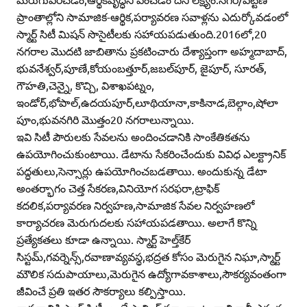
ప్రాంతాల్లోని సామాజిక-ఆర్థిక,పర్యావరణ సవాళ్లను ఎదుర్కోవడంలో
స్మార్ట్‌ సిటీ మిషన్‌ సొసైటీలకు సహాయపడుతుంది.2016లో,20
నగరాల మొదటి జాబితాను ప్రకటించారు దేశ్యాప్తంగా అహ్మదాబాద్‌,
భువనేశ్వర్‌,పూణే,కోయంబత్తూర్‌,జబల్‌పూర్‌, జైపూర్‌, సూరత్‌,
గౌహతి,చెన్నై, కొచ్చి, విశాఖపట్నం,
ఇండోర్‌,భోపాల్‌,ఉదయపూర్‌,లూథియానా,కాకినాడ,బెల్గాం,షోలా
పూం,భువనగిరి మొత్తం20 నగరాలున్నాయి.
ఇవి సిటీ పౌరులకు సేవలను అందించడానికి సాంకేతికతను
ఉపయోగించుకుంటాయి. డేటాను సేకరించేందుకు వివిధ ఎలక్ట్రానిక్‌
పద్ధతులు,సెన్సార్లు ఉపయోగించబడతాయి. అందుకున్న డేటా
అంతర్భాగం చెత్త సేకరణ,వినియోగ సరఫరా,ట్రాఫిక్‌
కదలిక,పర్యావరణ నిర్వహణ,సామాజిక సేవల నిర్వహణలో
కార్యాచరణ మెరుగుదలకు సహాయపడతాయి. అలాగే కొన్ని
ప్రత్యేకతలు కూడా ఉన్నాయి. స్మార్ట్‌ హెల్త్‌కేర్‌
సిస్టమ్‌,గవర్నెన్స్‌,రవాణావ్యవస్థ,భద్రత కోసం మెరుగైన నిఘా,స్మార్ట్‌
మౌలిక సదుపాయాలు,మెరుగైన ఉద్యోగావకాశాలు,సౌకర్యవంతంగా
జీవించే ప్రతి ఇతర సౌకర్యాలు కల్పిస్తాయి.