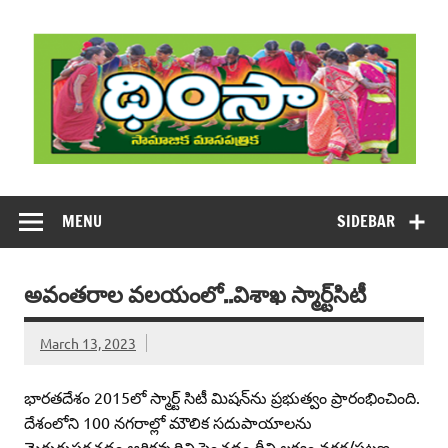
Skip
to
content
DHIMSA
Dhimsa Telugu Monthly Magazine
MENU
SIDEBAR
అవంతరాల వలయంలో..విశాఖ స్మార్ట్‌సిటీ
March 13, 2023
భారతదేశం 2015లో స్మార్ట్‌ సిటీ మిషన్‌ను ప్రభుత్వం ప్రారంభించింది.
దేశంలోని 100 నగరాల్లో మౌలిక సదుపాయాలను
మెరుగుపరచడం,ఆర్థికవృద్ధిని పెంచడం దీని లక్ష్యం.నగర/పట్టణ