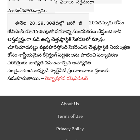
ప్రభుత్వం కల్పించే సంక్షేమ ఫలాలు సక్రమంగా
పొందలేకపోతున్నారు.
20సదస్సుకు కోసం
ఈనెల 28,29,30తేదీల్లో జరిగే జీ
జీవీఎంసీ రూ.150కోట్లతో నగరాన్ని సుందరీకరణ చేస్తుంది కానీ
అస్తవ్యస్థంగా పడి ఉన్న చెత్త,ప్లాస్టిక్‌ సేకరణలో మాత్రం
చూసిచూడనట్టు వ్యవహరిస్తోంది.సేకరించిన చెత్త,ప్లాస్టిక్‌ నియంత్రణ
కోసం శాస్త్రీయమైన రీసైక్లింగ్‌ పద్దతులను పాటించి పర్యావరణ
పరిరక్షణకు బాధ్యత వహించాల్సిన అవశ్యకత
ఎంతైనాఉంది.అప్పుడే స్మార్ట్‌సిటీ ప్రయోజనాలు ప్రజలకు
సమకూరుతాయి. –
రెబ్బాప్రగడ రవి,ఎడిటర్
About Us
Terms of Use
Privacy Policy