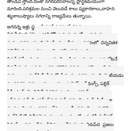
తాండవి స్తోంది.దీంతో నగరపరిసరాలన్నీ ప్లాస్టిక్‌మయంగా
మారింది.పరిశ్రమల నుంచి వెలువడే కాలు ష్యకారకాలు,వాహన
శబ్దకాలుష్యాలు నగరాన్ని రాజ్యమేలు తున్నాయి.
జగనన్న ఇళ్లు స్థలం పేరుతో నగరంలో జీవిస్ను
నిరుపేదలను30
40కిలోమీటర్ల దూరంలో అభయారణ్యాల
మధ్య నగరం నుంచి గెంటేశారు. వీరంతా నగరంలో చిన్నచితక
పనిచేసుకుంటూ కుటుంబాన్ని పోషించుకుంటున్న
నిరుపేదలే.ఇప్పుడంతా వారు నిర్వాసితులయ్యారు. ఉన్నచోటనే
నిరుపేదలకు ఉపాధి,ఇతర మౌళిక వసతులు కల్పించాల్సిన
ప్రభుత్వాలు స్మార్ట్‌సిటీ పేరుతో పేదలను నగరం నుంచి గెంటేయడం
ఎంతవరకు సమాంజసం. ఇక ఇంటర్నెట్‌ ఆఫ్‌థింగ్స్‌,పబ్లిక్‌
సేఫ్టీ,స్మార్ట్‌ మొబిలిటీ,పెరిగిన టూరిజం,సోషల్‌
ఇన్‌ఫ్రాస్ట్రక్చర్‌,ఫిజికల్‌ఇన్‌ఫ్రాస్ట్రక్చర్‌ నగరాన్ని స్మార్ట్‌ సిటీలుగా
మార్చడాన్ని సులభతరం చేస్తాయి.కానీ నగరాన్ని ఆనుకొని
స్మార్ట్‌సిటీలో విలీనమైన దబ్బంద గ్రామంలో ఇప్పటికీ సెల్‌ఫోన్‌
సిగ్నిల్‌ రావడం లేదు.దీనివల్ల అనేక మంది నిరుపేద ప్రజలు