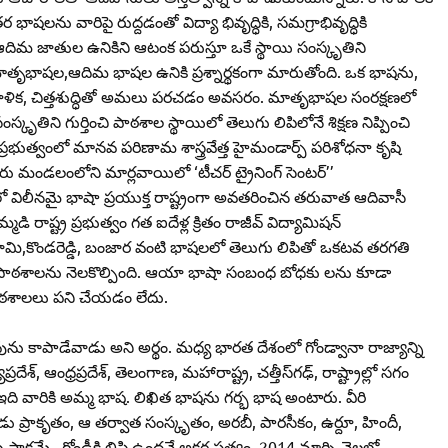
షలను వారిపై రుద్దడంతో విద్యా భివృద్ధికి, సమగ్రాభివృద్ధికి
దిమ జాతుల ఉనికిని ఆటంక పరుస్తూ ఒకే స్థాయి సంస్కృతిని
ల మాతృభాషల,ఆదిమ భాషల ఉనికి ప్రశ్నార్థకంగా మారుతోంది. ఒక భాషను,
 ప్రణాళిక, చిత్తశుద్ధితో అమలు పరచడం అవసరం. మాతృభాషల సంరక్షణలో
స్కృతిని గుర్తించి పాఠశాల స్థాయిలో తెలుగు లిపిలోనే శిక్షణ నిప్పించి
ుత్వంలో మానవ పరిణామ శాస్త్రవేత్త హైమండార్ప్‌ పరిశోధనా కృషి
ు మండలంలోని మార్లవాయిలో ‘టీచర్‌ ట్రైనింగ్‌ సెంటర్‌’’
శ్‌లో విలీనమై భాషా ప్రయుక్త రాష్ట్రంగా అవతరించిన తరువాత ఆదివాసీ
 రాష్ట్ర ప్రభుత్వం గత ఐదేళ్ల క్రితం రాజీవ్‌ విద్యామిషన్‌
లామి,కొండరెడ్డి, బంజార వంటి భాషలలో తెలుగు లిపితో ఒకటవ తరగతి
క పాఠశాలను నెలకొల్పింది. ఆయా భాషా సంబంధ బోధకు లను కూడా
 పాఠశాలలు పని చేయడం లేదు.
ను కాపాడేవాడు అని అర్థం. మధ్య భారత దేశంలో గోండ్వానా రాజ్యాన్ని
, ఆంధ్రప్రదేశ్‌, తెలంగాణ, మహారాష్ట్ర, చత్తీస్‌గఢ్‌, రాష్ట్రాల్లో సగం
. ఇది వారికి అమ్మ భాష. లిఖిత భాషను గర్భ భాష అంటారు. వీరి
డు ప్రాకృతం, ఆ తర్వాత సంస్కృతం, అరబీ, పారసీకం, ఉర్దూ, హిందీ,
్షమే.. గోండీకి లిపి ఉందనే అక్షర సత్యం. 2014 మార్చి నెలలో