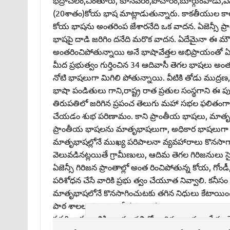
(20శాతం)కోయ భాష మాట్లాడుతున్నారు. కాకతీయుల కా
కోయ భాషను అంతరింప జేశారనేది ఒక వాదన. ఏజెన్సీ ప్రాంత
భాషపై దాడి జరిగిం దనేది మరొక వాదన. ఏదేమైనా ఈ మౌ
అంతరించిపోతున్నాయి అనే భాషావేత్తల అభిప్రాయంతో ఏక
మీద ప్రభుత్వం గుర్తించిన 34 ఆదివాసీ తెగల భాషలు అ
నోటి భాషలుగా మిగిలి పోతున్నాయి. వీటికి తోడు ముద్ర
భాషా పండితులు గాని,రాష్ట్ర రాత ప్రతుల సంస్థగాని
తిరుపతిలో జరిగిన ప్రపంచ తెలుగు మహా సభల ఫలితంగా ప్ర
చేయడం శుభ పరిణామం. కాని ప్రాంతీయ భాషలు, మాతృభా
ప్రాంతీయ భాషలను మాతృభాషలుగా, అధికార భాషలుగా గుర్
మాతృభాషల్లోనే ముఖ్య పరిపాలనా వ్యవహారాలు కొనసాగాలి.
వెలువడినట్లయితే గ్రామీణులు, ఆదిమ తెగల గిరిజనులు సైతం
ఏజెన్సీ గిరిజన ప్రాంతాల్లో అంత రించిపోతున్న కోయ, గోండీ
పరిశోధన చేసే వారికి ప్రభు త్వం చేయూత నివ్వాలి. కనీసం
మాతృభాషలోనే కొనసాగించుటకు తగిన నిధులు కేటాయించ
పాఠ శాలలు నెలకొల్పితే ప్రయోజనం ఉంటుంది.
సవరి భాష
లిపి భారతావనిలో ఆదిమ జాతుల పేరు చెప