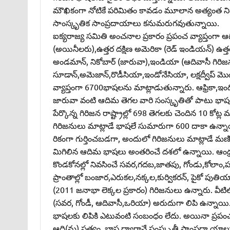
మౌఖికంగా నోటికే పరిమితం కావడం మూలాన అత్యంత నిరా
సాంస్కృతిక సాంప్రదాయాలు కనుమరుగవుతున్నాయి.
ఐక్యరాజ్య సమితి అంచనాల ప్రకారం ప్రపంచ వ్యాప్తంగా ఆది
(అయినీలరు),ఉత్తర దక్షిణ అమెరికా (రెడ్‌ ఇండియన్‌) ఉత్తర 
అండమాన్‌, నికోబార్‌ (జారువా),ఇండియా (ఆదివాసీ గిర
సూడాన్‌,అమెజాన్‌,రొడీసియా,ఇండోనేసియా, లక్షద్వీప్‌ మ
వ్యాప్తంగా 6700భాషలను మాట్లాడుతున్నారు. ఆఫ్రికా,ఇండోన
జారువా వంటి ఆదిమ తెగల వారి సంస్కృతితో పాటు భాషలు
పేర్కొన్న గిరిజన రాష్ట్రాల్లో 698 తెగలకు చెందిన 10 
గిరిజనులు మాట్లాడే భాషలే సుమారుగా 600 దాకా ఉన్నా
రికంగా గుర్తించబడగా, అందులో గిరిజనులు మాట్లాడే మణిపుర
మిగిలిన ఆదిమ భాషలు అంతరించే దశలో ఉన్నాయి. ఆంధ్రప్రద
కొండకోనల్లో నివసించే సవర,గదబ,జాతపు, గోండు,కోలాం,పర
ప్రాంతాల్లో బంజార,ఎరుకల,నక్కల,కుర్వికరన్‌, పైకో ప
(2011 జనాభా లెక్కల ప్రకారం) గిరిజనులు ఉన్నారు. వీట
(సవర, గోండీ, ఆదివాసీ,ఒరియా) అరుదుగా లిపి ఉన్నాయ
భాషలకు లిపికి ఎటువంటి సంబంధం లేదు. అయినా ప్రపంచంల
ఆది(మ) సత్యం. భాష ద్వారానే సంస్కృతీ సాంప్రదా యాలు