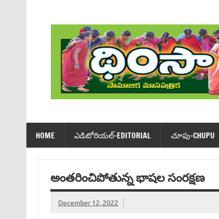
Skip
to
content
Dhimsa Telugu Monthly Magazine
HOME
ఎడిటోరియ‌ల్-EDITORIAL
చూపు-CHUPU
అంతరించిపోతున్న భాషల సంరక్షణ
December 12, 2022