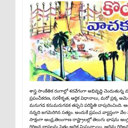
శాస్త్ర సాంకేతిక రంగాల్లో శరవేగంగా అభివృద్ధి చెందుత
ప్రపంచీకరణ, సరళీకృత, ఆర్థిక విధానాలు, మరో ప్రక్క అమ
మనుగడ కనుమరుగవక తప్పని పరిస్థితి దాపురించింది. 
నన్నది జగమెరిగిన సత్యం. అందుకే ప్రపంచ వ్యాప్తంగా 
సాక్షంగా ఆంధ్ర,తెలంగాణ రాష్ట్రాలల్లో తెలుగు భాషను ఆ
గిరిజన భాషలను సైతం అధిక మిస్తున్నాయి. ఆదిమ గిరిజన భా