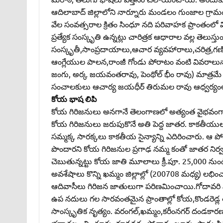
ఆదిలాబాద్‌ జిల్లాలోని నార్నూరు మండలం గుంజాల గ్రా
వేల సంవత్సరాల క్రితం సింధూ నది పరివాహక ప్రాంతంలో 
ప్రత్యేక సంస్కృతి ఉన్నట్లు చారిత్రక ఆధారాల వల్ల తెలుస
సంస్కృతీ,సాంప్రదాయాలు,ఆచార వ్యవహారాలు,చరిత్ర,గణి
ఆంగ్లేయుల పాలన,రాంజీ గోండు పోరాటం వంటి వివరాలున్నా
జంగు, అర్క జయవంతరావు, పెంథోల్‌ భీం రావు) మాత్రమే ఉన్
సంచాలకులు ఆచార్య జయధీర్‌ తిరుమల రావు ఆధ్వర్యంలో 
కోయ భాష లిపి
కోయ గిరిజనులు అనగానే తెలంగాణలో అత్యంత వైభవంగా జర
కోయ గిరిజనులు జరుపుకొనే అతి పెద్ద జాతర. కాకతీయుల కాల
సమ్మక్క సారక్కలు కాకతీయ సైన్యాన్ని ఎదిరించారు. ఆ ప
పొందారని కోయ గిరిజనుల ప్రగాఢ నమ్మ కంతో జాతర నిర్వహిస
చెబుతున్నట్టు కోయ జాతి మూలాలు క్రీ.పూ. 25,000 ను
అవశేషాలు కొన్ని ఖమ్మం జిల్లాల్లో (200708 మధ్య) లభిం
ఆదివాసీలు గిరిజన జాతులుగా పరిణమించాయి.గోదావరి నద
ఉప నదులు గల సారవంతమైన ప్రాంతాల్లో కోయ,కొండరెడ్ల తె
సాంస్కృతిక నృత్యం. వరంగల్‌,ఖమ్మం,కరీంనగర్‌ దండకారణ్య
భద్రాచలం,చింతూరు, కూనవరం,పోచారం,బూర్గుంపాడు,పినప