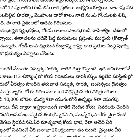
మంలో 12 పురాతన గోండీ లిపి రాత ప్రతులు అభ్యమయ్యాయి. దాదాపు పది
విలసిల్లిన హరప్పా, మొహంజ దారో కాలం నాటి నుంచి గోండులకు లిపి,
్తుంది. ఈ రాత ప్రతులలో ఆదిమ గిరిజనుల
తం,జ్యోతిష్యం,కథలు, గోండు రాజుల పాలన,గోండీ సాహిత్యం, దేశంలో
యి. ఈరాతలను చదివే పెద్ద మనుషులు ప్రస్తుతం ముగ్గురు (కొట్నాత్‌
నారు. గోండీ భాషాధ్యయన కేంద్రాన్ని రాష్ట్ర రాత ప్రతుల సంస్థ పూర్వ
ప్రభుత్వం ఏర్పాటు చేసింది.
ిగే మేడారం సమ్మక్క సారక్క జాతర గుర్తుకొస్తుంది. ఇది ఆసియాలోనే
ం (13 శతాబ్దం)లో కోయ గిరిజనులు వారికి కప్పం కట్టలేని పరిస్థితుల్లో
ోరులో వీరత్వం పొందిన తరువాత సమ్మక్క సారక్క, జంపన్నలు దైవత్వం
్తున్నారు. కోయ గిరిజ నులు ఒక నిర్దిష్టమైన తెగ.చరిత్రకారులు
ండి 10,000 లోపల, మధ్య శిలా యుగంలోనే ఉన్నట్లు శిలా యుగపు
చాయి. దీని ద్వారా ఆస్ట్రలాయిడ్‌ జాతికి చెందిన కోయ, సవరలకు చెందిన
ికి అనుసంధానమైన శబరి,కిన్నెరసాని, మున్నేరు,పాలేరు వైరా వంటి
గలు స్థిరపడినవి.వీరి మాతృభాష కోయ భాష. రేలా అనేది వీరి
ంలో నివసించే వీరి జనాభా 20లక్షలదాకా ఉం టుంది. ప్రస్తుతం వీరి
ాక, అశ్వాపురం, మణుగూరు ప్రాంతాల్లో వున్న కొందరు మాత్రం