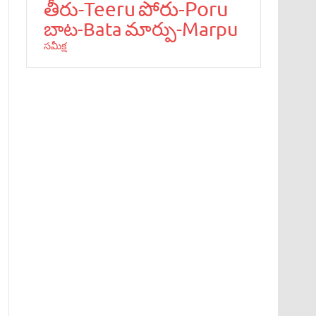
పోరు-Poru
తీరు-Teeru
మార్పు-Marpu
బాట‌-Bata
స‌మీక్ష‌