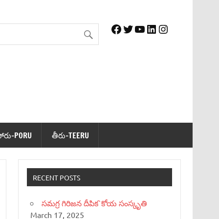
Facebook
Twitter
YouTube
LinkedIn
Instagram
పోరు-PORU
తీరు-TEERU
RECENT POSTS
సమగ్ర గిరిజన దీపిక`కోయ సంస్కృతి
March 17, 2025