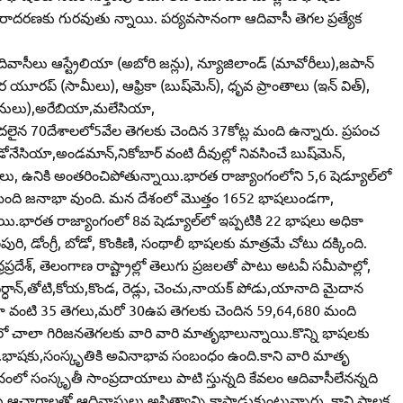
దరణకు గురవుతు న్నాయి. పర్యవసానంగా ఆదివాసీ తెగల ప్రత్యేక
వాసీలు ఆస్ట్రేలియా (అబోరి జన్లు), న్యూజిలాండ్‌ (మావోరీలు),జపాన్‌
యూరప్‌ (సామీలు), ఆఫ్రికా (బుష్‌మెన్‌), ధృవ ప్రాంతాలు (ఇన్‌ విత్‌),
ిజనులు),అరేబియా,మలేసియా,
ొదలైన 70దేశాలలో5వేల తెగలకు చెందిన 37కోట్ల మంది ఉన్నారు. ప్రపంచ
ేసియా,అండమాన్‌,నికోబార్‌ వంటి దీవుల్లో నివసించే బుష్‌మెన్‌,
, ఉనికి అంతరించిపోతున్నాయి.భారత రాజ్యాంగంలోని 5,6 షెడ్యూల్‌లో
కోట్ల మంది జనాభా వుంది. మన దేశంలో మొత్తం 1652 భాషలుండగా,
యి.భారత రాజ్యాంగంలో 8వ షెడ్యూల్‌లో ఇప్పటికి 22 భాషలు అధికా
ి, డోంగ్రీ, బోడో, కొంకిణి, సంథాలీ భాషలకు మాత్రమే చోటు దక్కింది.
ేశ్‌, తెలంగాణ రాష్ట్రాల్లో తెలుగు ప్రజలతో పాటు అటవీ సమీపాల్లో,
్ధాన్‌,తోటి,కోయ,కొండ, రెడ్లు, చెంచు,నాయక్‌ పోడు,యానాది మైదాన
ుతియా వంటి 35 తెగలు,మరో 30ఉప తెగలకు చెందిన 59,64,680 మంది
ిలో చాలా గిరిజనతెగలకు వారి వారి మాతృభాలున్నాయి.కొన్ని భాషలకు
ి.భాషకు,సంస్కృతికి అవినాభావ సంబంధం ఉంది.కాని వారి మాతృ
ో సంస్కృతీ సాంప్రదాయాలు పాటి స్తున్నది కేవలం ఆదివాసీలేనన్నది
 ఆచారాలతో ఆదివాసులు అస్తిత్వాన్ని కాపాడుకుంటున్నారు. కాని పాలక