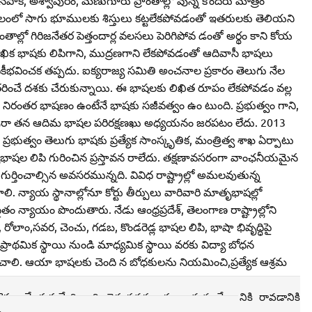
లంలో సాగు భూములకు శిస్తులు కట్టలేకపోవడంతో ఇతరులకు తెలియని
ాల్లో గిరిజనేతర పెత్తందార్ల వలసలు పెరిగిపోవ డంతో అర్థం కాని కోయ
ఖిక భాషకు లిపిగాని, ముద్రణగాని లేకపోవడంతో ఆదివాసీ భాషలు
ీభవించక తప్పదు. ఐక్యరాజ్య సమితి అంచనాల ప్రకారం తెలుగు నేల
ంతరించే దశకు చేరుకున్నాయి. ఈ భాషలకు లిఖిత రూపం లేకపోవడం వల్ల
ణ, నిరంతర భాషణం ఉంటేనే భాషకు సజీవత్వం ఉం టుంది. ప్రభుత్వం గాని,
 ఈ పురా తన ఆదిమ భాషల పరిరక్షణఖు అధ్యయనం జరపటం లేదు. 2013
భుత్వం తెలుగు భాషకు ప్రత్యేక సాంస్కృతిక, మంత్రిత్వ శాఖ ఏర్పాటు
షల లిపి గురించిన ప్రస్తావన రాలేదు. తక్షణావసరంగా వాంఛనీయమైన
తించాల్సిన అవసరమున్నది. వివిధ రాష్ట్రాల్లో అమలవుతున్న
 న్యాయ స్థానాల్లోనూ కోర్టు తీర్పులు వారివారి మాతృభాషల్లో
 న్యాయం పొందుతారు. నేడు ఆంధ్రప్రదేశ్‌, తెలంగాణ రాష్ట్రాల్లోని
, రోలాం,సవర, చెంచు, గడబ, కొండరెడ్ల భాషల లిపి, భాషా భివృద్ధిపై
 ప్రాథమిక స్థాయి నుండి మాధ్యమిక స్థాయి వరకు విద్యా బోధన
ాలి. ఆయా భాషలకు చెంది న బోధకులను నియమించి,ప్రత్యేక ఆశ్రమ
్పగానే గుర్తుచ్చేది ఆది తెగ సవర.ఆర్యుల మన దేశా నికి రావడానికి