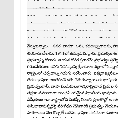
పూర్వమే ఈ గిరిజన తెగ మధ్య భారతదేశంలో నివసించేరని
ఆంధ్రప్రదేశ్‌లోని శ్రీకాకుళం, విజయనగరం, విశాఖపట
సవరలు ఇతర గిరిజన తెగలతో కలసి మిశ్ర జాతిగా ఏర్పడ్
అని అంటారు. ఆదిమ సవరల భాష అతి ప్రాచీన భాష. స
పంతులు ఉమ్మడి ఆంధ్రప్రదేశ్‌లో సవరలకు అక్షర బ్ర
ప్రపంచం సవరలది. వీరు ఆధునిక సమాజంలో జీవింమచా
నేర్చుకున్నారు. సవర వాచకా లను,కథలపుస్తకాలను,పా
తయారు చేశారు. 1911లో ఉమ్మడి మద్రాసు ప్రభుత్వం ఈ 
ప్రభత్వాన్ని కోరారు. ఆయన కోరిక ప్రకారమే ప్రభుత్వం ప్ర
గిరిజనేతరులు కలిసి నివసిస్తున్న శ్రీకాకుళం జిల్లాలోని ప
రాష్ట్రంలో చేర్చడాన్ని గిడుగు నిరసించారు. ఐక్యరాజ్యసమ
తెగల భాషలు అంతరించే దకు చేరుకున్నాయి.ఈ భాషలకు ల
ప్రభుత్వంగానీ, భాషా పండితులుగాని,రాష్ట్రరాత ప్రత
తక్షణా వసరాలుగా వాంఛనీ యమైన ప్రాంతీయ భాషలను మ
ఏపీ,తెలంగాణ రాష్ట్రాలోని ఏజెన్సీ గిరిజన ప్రాంతాల్లో 
లిపి,భాషాభివృద్ధిపై పరిశోధన చేసేవారికి ప్రభుత్వం చ
పాఠశాలలు నెల కొల్పతే ఆదిమ భాషలు సజీవంగా ఉంటా