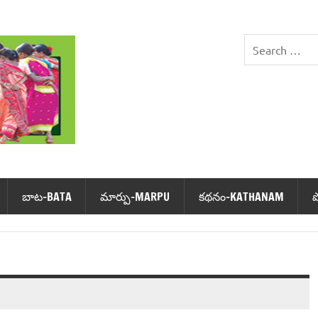
DHIMSA
బాట‌-BATA
మార్పు-MARPU
క‌థ‌నం-KATHANAM