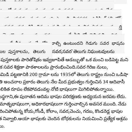
 చారిత్రక, పురావస్తు ఆధారాలను బట్టి తెలుస్తుంది.
్నం జిల్లాలో సుమారు ఐదులక్షల మంది సవరల జనాభా ఉంది నేడు
డారు. సవరల నృత్యంను,థింసా అని,చిత్రకళను ఎడిసింగ్‌/తింగోర్‌
వరభాషకు లిపి నిఘంటువుని రూపొం దించిన గిడుగు రామ్మూర్తి
హ్మగా వెలుగొందారు. బాహ్య సమాజం అంటే ఏమిటో తెలియని ఆదిమ
లంటే వీరి భాషలనే బోధించాల్సి ఉంటుందని గిడుగు సవర భాషను
సవర,సవర`తెలుగు నిఘంటవులను
టల పుస్తకాలను, తెలుగు
పుస్తకాలకు పారితోషికం ఇవ్వజూపితే ఆడబ్బుతో ఒక మంచి బడిపెట్ట మని
త్యేక సవర శిక్షణా పాఠశాలలను ప్రారంభించింది.సవర గిరిజ నులు,
ర్లాకిమిడి పట్టణానికి 200 గ్రామా లను 1935లో తెలుగు రాష్ట్రం నుంచి ఒడిషా
ితి అంచనాల ప్రకారం తెలుగు నేల మీద ప్రభుత్వం గుర్తించిన 34 ఆదివాసీ
ికిత రూపం లేకపోవడంవల్ల నోటి భాషలుగా మిగిలిపోతున్నాయి.
ుల సంస్థగాని,ఈ పురాతన ఆదిమ భాషల పరిరక్షణకు అధ్యయన జరపట లేదు.
ాతృభాషలుగా, అధికారభాషలుగా గుర్తించాల్సిన అవసర ముంది. నేడు
అంతరించిపోతున్న కోయ,గోండీ, కోలాం, సవర,చెంచు, గదబ, కొండరెడ్ల భాషల
ేయూత నివ్వాలి.ఆయా భాషలకు చెందిన బోధకులను నియమించి ప్రత్యేక ఆశ్రమ
యి.