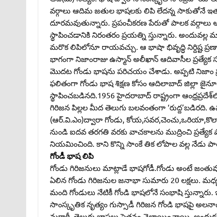
వర్గాలు ఆదిమ జతుల భాషలకు లిపి లేదన్న సాకుతోనే ఇతర భా
దూరమవుతున్నారు. ప్రపంచీకరణ పేరుతో పాలక వర్గాలు ఆ
స్థాపించడానికి నిరంతరం ప్రయత్ని స్తున్నారు. అందువల్
మరొక లిపిలోనూ రాయవచ్చు. ఆ భాషా భివృద్ధి నిర్దిష్ట
భాగంగా నిజాంరాజు ఉస్మాన్‌ అలీఖాన్‌ ఆదివాసీల ప్రత్యేక సం
మొదట గోండు భాషను పరిచయం చేశాడు. అప్పటి నిజాం ప్రభ
ఫలితంగా గోండు భాష శిక్షణ కోసం ఆదిలాబాద్‌ జిల్లా జైనూర
స్థాపించబడినది.1956 హైదరాబాద్‌ రాష్ట్రంగా ఆంధ్రప్రదే
గిరిజన పిల్లల మీద తెలుగు బలవంతంగా ‘రుద్ద’బడిరది. ఉమ్మడి
(ఆర్‌.వి.ఎం)ద్వారా గోండు, కోయ,సవర,చెంచు,ఒరియా,కొ
నుండి ఐదవ తరగతి వరకు వాచకాలను ముద్రించి ప్రత్యే
నియమించింది. కాని కొన్ని సాంకే తిక లోపాల వల్ల నేడు
గోండీ భాష లిపి
గోండు గిరిజనులు మాట్లాడే భాషగోడీ.గోండు అంటే జంతువు
ఏలిన గోండు గిరిజనుల జనాభా సుమారు 20 లక్షలు. మధ్యప్రదేశ్‌
మంది గోండులు నేటికీ గోండి భాషలోనే సంభాషి స్తున్నారు
సాంస్కృతిక నృత్యం గుస్సాడీ గిరిజన గోండి భాషపై అలనా
మరాఠీ, తెలుగు భాషలు పెత్తనం చెలాయించాయి. అందుకు సాక