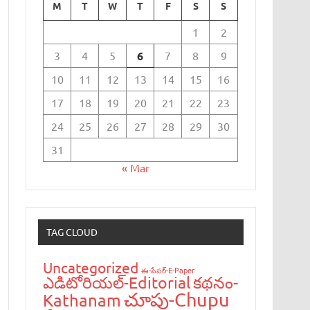
M
T
W
T
F
S
S
1
2
3
4
5
6
7
8
9
10
11
12
13
14
15
16
17
18
19
20
21
22
23
24
25
26
27
28
29
30
31
« Mar
TAG CLOUD
Uncategorized
ఈ-పేప‌ర్-E-Paper
ఎడిటోరియ‌ల్-Editorial
క‌థ‌నం-
చూపు-Chupu
Kathanam