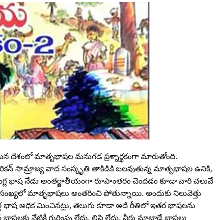
ున్న మన దేశంలో మాతృభాషల మనుగడ ప్రశ్నార్థకంగా మారుతోంది.
ెరికన్‌ సామ్రాజ్య వాద సంస్కృతి తాకిడికి బలవుతున్న మాతృభాషల ఉనికి,
ఆంగ్ల భాష నేడు అంతర్జాతీయంగా రూపాంతరం చెందడం కూడా వారి చలువే
వేల సంఖ్యలో మాతృభాషలు అంతరించి పోతున్నాయి. అందుకు నిలువెత్తు
ంగ్ల భాష అధిక మించినట్లు, తెలుగు కూడా అదే రీతిలో ఇతర భాషలను
షలకు నేటికీ గుర్తింపు లేదు. లిపి లేదు. వీరు మాట్లాడే భాషలు