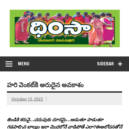
Skip
to
content
DHIMSA
Dhimsa Telugu Monthly Magazine
MENU
SIDEBAR
హరి వెంకట్‌కి అరుదైన అవకాశం
October 15, 2022
తిండికి కరువై…చదువుకు దూరమై…ఆడుతూ పాడుతూ
గడపాల్సిన బాల్యం ఇలా మొగ్గలోనే వాడిపోతే ఎలా?ఈఆలోచనతోనే