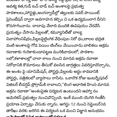
ఆవశ్య కత,గుడ్‌ టచ్‌ బాడ్‌ టచ్‌ అంశాలపై ప్రభుత్వ
పాఠశాలలు,హాస్టళ్లు,అంగన్వాడీల్లో తల్లులకు పవర్‌ పాయింట్‌
ప్రెసెంటేషన్‌ ద్వారా అవగాహన కల్పిం చి ఒక ఉద్యమంలాగ దీనిని
కొనసాగించాను. దాదాపు వేలాది మందికి ఈవిషయం చేరవేసే
ప్రయత్నం చేసాను.పిల్లలతో, కమ్యూనిటీతో బాల్య
వివాహాలనిషేధం,పిల్లలపైలైంగిక వేధింపుల నిరో ధం,బాలల భద్రత
వంటి అంశాలపై గోడ పెయిం టింగ్‌లు వేయించాను.బాలికలు అక్రమ
రవాణాకు గురికాకుండాపట్టణ మురికివాడలలో, పాఠశాల
లలో,కళాశాలల్లో చాలా కాలం నుంచి మానవ అక్రమ రవాణా
నిరోధానికి కౌమారులు తీసుకో వలసిన జాగ్రత్తలు వివరిస్తూవొచ్చాను,
ఈ అంశం పై యానిమేషన్‌, పోస్టర్లు,పిల్లలకు అర్ధం కావడానికి
పోస్టర్లు, పత్రికలలో వ్యాసాలు రాసేను. ఒకానొక రోజు ఇంటర్నేషనల్‌
విజిటర్‌ లీడర్షిప్‌ ప్రోగ్రామ్‌కి రావాలని,‘‘లింగ ఆధారిత హింస-మానవ
అక్రమ రవాణా‘‘అంశంపైఈ పర్యటన ఉంటుందని ఆహ్వా నం
అమెరికన్‌ ప్రభుత్వం నుంచివొచ్చింది. ఇంకే ముంది యెగిరి గంతేసి
ప్రయాణ ఏర్పాట్లు చేసుకు న్నాను. ఆగస్టు 12 నుంచి సెప్టెంబర్‌3వ
తారీఖు వరకు జరిగిన ఈ పర్యటన ఒక మంచి విజ్ఞాన అనుభవం.
అమెరికాలో వివిధ రాష్ట్రాలలో పర్యటన