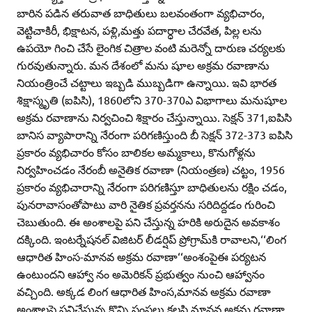
బారిన పడిన తరువాత బాధితులు బలవంతంగా వ్యభిచారం,
వెట్టిచాకిరీ, భిక్షాటన, పళ్లి,మత్తు పదార్ధాల చేరవేత, పిల్ల లను
ఉపయో గించి చేసే లైంగిక చిత్రాల వంటి మరెన్నో దారుణ చర్యలకు
గురవుతున్నారు. మన దేశంలో మను షూల అక్రమ రవాణాను
నియంత్రించే చట్టాలు ఇబ్బడి ముబ్బడిగా ఉన్నాయి. ఇవి భారత
శిక్షాస్మృతి (ఐపిసి), 1860లోని 370-370ఎ విభాగాలు మనుషూల
అక్రమ రవాణాను నిర్వచించి శిక్షారం చేస్తున్నాయి. సెక్షన్‌ 371,ఐపిసి
బానిస వ్యాపారాన్ని నేరంగా పరిగణిస్తుంది బీ సెక్షన్‌ 372-373 ఐపిసి
ప్రకారం వ్యభిచారం కోసం బాలికల అమ్మకాలు, కొనుగోళ్లను
నిర్వహించడం నేరంబీ అనైతిక రవాణా (నియంత్రణ) చట్టం, 1956
ప్రకారం వ్యభిచారాన్ని నేరంగా పరిగణిస్తూ బాధితులను రక్షిం చడం,
పునరావాసంతోపాటు వారి నైతిక ప్రవర్తనను సరిదిద్దడం గురించి
చెబుతుంది. ఈ అంశాలపై పని చేస్తున్న హరికి అరుదైన అవకాశం
దక్కింది. ఇంటర్నేషనల్‌ విజిటర్‌ లీడర్షిప్‌ ప్రోగ్రామ్‌కి రావాలని,‘‘లింగ
ఆధారిత హింస-మానవ అక్రమ రవాణా‘‘అంశంపైఈ పర్యటన
ఉంటుందని ఆహ్వా నం అమెరికన్‌ ప్రభుత్వం నుంచి ఆహ్వానం
వచ్చింది. అక్కడ లింగ ఆధారిత హింస,మానవ అక్రమ రవాణా
అంశాలపై పనిచేస్తున్న కొన్ని సంస్థలు కలసి మానవ అక్రమ రవాణా