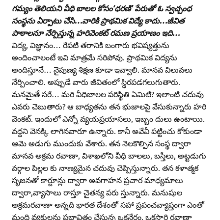
గమ్యం తెలియని వీధి బాలల కోసం‘ధరణి’ పేరుతో ఓ స్వచ్చంధ
సంస్థను ఏర్పాటు చేసి…వారికి ప్రాథమిక విద్యే కాదు…జీవిత
పాఠాలనూ నేర్పిస్తున్న హరివెంకట్‌ రమణ ప్రయాణం ఇది…
విద్య, విజ్ఞానం… రేపటి తరానికి బంగారు భవిష్యత్తును
అందించాలంటే ఇవి మాత్రమే సరిపోవు. ప్రాథమిక విద్యను
అందిస్తూనే… నైపుణ్య శిక్షణ కూడా ఇవ్వాలి. మానవ విలువలు
నేర్పించాలి. అప్పుడే వారు జీవితంలో స్థిరపడగలుగుతారు.
మనమైతే సరే… మరి వీధిబాలల పరిస్థితి ఏమిటి? ఇలాంటి చదువు
ఎవరు చెబుతారు? ఆ బాధ్యతను తన భుజాలపై వేసుకున్నారు హరి
వెంకట్‌. ఇందులో ఎన్నో వ్యయప్రయాసలు, ఇబ్బం దులు ఉంటాయి.
వద్దని వెనక్కి లాగినవారూ ఉన్నారు. కానీ అవేవీ పట్టించు కోకుండా
ఆమె అడుగు ముందుకు వేశారు. తన నెలకొల్పిన సంస్థ ద్వారా
మానవ అక్రమ రవాణా, విశాఖలోని వీధి బాలలు, బస్తీలు, అట్టడుగు
వర్గాల పిల్లల కు నాణ్యమైన చదువు చెప్పిస్తున్నారు. తన కళాత్మక
సృజనతో కార్టూన్లు ద్వారా అవగాహన ప్రచార మాధ్యమాలు
ద్వారా,వ్యాసాలు రాస్తూ చైతన్య పరు స్తున్నారు. మనుషుల
అక్రమరవాణా అన్నది భారత దేశంతో సహా ప్రపంచవ్యాప్తంగా ఎంతో
మంది వ్యక్తులను ప్రభావితం చేస్తున్న ఒకనేరం. ఒకసారి రవాణా