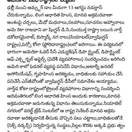
ఢల్లీి నుంచి ఆమ్స్టర్‌ డాం మీదుగా 13 ఆగస్టు నడల్లాస్‌
చేరుకున్నాము. లింగ ఆధారిత హింస, మానవ అక్రమరవాణా
అంశంపై చర్చలు, మేధో మధనాలు,సలహాలు,సూచనల ఆహ్వానాలు
అమె రికా రాజధాని వా షింగ్టన్‌ డి.సి.సంయుక్త రాష్ట్రా లయిన నార్త్‌
డకోటా(మైనాట్‌, బిస్మార్క్‌ నగ రాలు)సియాటల్‌(వ్వాషింగ్టన్‌
రాష్ట్రం),పెన్సో కోలా (ఫ్లోరిడారాష్ట్రం)లలో జరిగాయి. ఈ పర్యటనలో
భాగంగా అమెరికా ఓవర్‌ సీస్‌ ఎడ్యుకేషన్‌ డిపా ర్ట్మెంట్‌, డిపార్ట్మెంట్‌
ఆఫ్‌ ఎక్స్టర్నల్‌ అఫైర్స్‌ (విదేశీ వ్యవహారాలు) సందర్శించడం జరిగింది
అమెరి కాలో ఫెడరల్‌ వ్యవస్థ పనిచేసే విధానం,అటార్నీ జనరల్‌
అసోసియేషన్‌, గృహహింస అరికట్టడం, బాధితులకు సహాయం చేసే
పనిచేసే ఎన్‌జీవోలతో వ్వాషింగ్టన్‌ డీసీలో సమావేశం అయ్యాము.
నార్త్‌డ కోటా రాష్ట్రంలోట్రైబల్‌ వ్యవహారాల విభాగాన్ని సందర్శించి
ఆదిమతెగలలో లింగ ఆధారిత హింస అందుకు కారణాలు,మానవ
అక్రమరవాణా జరుగుతున్న విధానం తెలుసుకున్నాము.సియాటెల్‌
నగరంలో వరల్డ్‌ ట్రేడ్‌ సెంటర్‌లో ఆ రాష్ట్ర సెనేటర్‌ మానవ అక్రమ
రవాణా అరికట్టడానికి తీసుకు వొచ్చిన పలు చట్టాలు,బాధితులతోనే
(సెక్స్‌ వర్కర్స్‌) నిర్వహిస్తున్న సంస్థలు,పిల్లల కొరకు అక్కడి ప్రభు త్వం