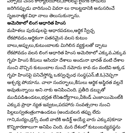
ఏర్పాటు చేసిన కార్యాలయాలు,బాలలపై లైంగిక దాడులు
జరిగినప్పుడు వారినుంచి వివరా లు రాబట్టడానికి అనుసరించే
సృజనాత్మక విధా నాలు తెలుసుకున్నాను.
అమెరికాలో లింగ ఆధారిత హింస
మహిళలు పురుషులపై ఆధారపడటం,ఆర్ధిక స్వేఛ్చ
లేకపోవడం.ఆర్ధికంగా పతనమైన వలస కుటుం
బాలు,అప్పులు,కుటుంబాలకు మిగిలిన వ్యక్తులతో డ్పాటు
లేకపోవడం వలన లింగ ఆధారిత హింస అమెరికాలో ఎక్కువ.ఎక్కువ
గృహ హింస కేసులు ఆసియా దేశాలు అందునా భారత్‌ వంటి దేశాల
నుంచి వొచ్చిన కుటుంబాల నుంచే నమోదు కావ డం వంటివి అక్కడ
గృహ హింసపై పనిచేస్తోన్న ఒకస్వచ్ఛంధ సంస్థ(ఎన్‌.జీ.ఓ)చెప్పగా
ఆశ్చర్య పోయాను. చాలా సందర్భాలు,కేసులు ఆర్ధిక అస్థిరత వల్లనే
అవుతున్నాయి అని నాకు అనిపించింది. ప్రతీది డబ్బుతో
ముడిపడిఉండటం,భద్రత లేనిఉద్యోగాలు,వీకెండ్‌ ఎంజాయిమెంట్‌కి
ఎక్కువ ప్రాధా న్యత ఇవ్వటం,పదహారు సంవత్సరాల నుంచి
పిల్లలుస్వతంత్రంగాఉండటం (అందువలన తప్పు లేదు
గాని,మద్యం,డ్రగ్స్‌ వంటి వాటికి అడిక్ట్‌ అయ్యే వారు ఎక్కువ)కూడా
కొన్నికారణాలుగా అనిపిం చింది. మన దేశంలో కుటుంబవ్యవస్థను