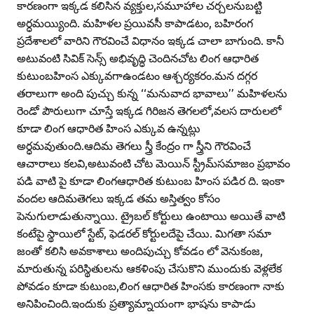
కారణంగా ఇక్కడ కలిసిన వ్యక్తుల,సమూహాల చర్చలనుబట్టి
అర్ధమయ్యింది. మహిళల ప్రయివసీ కాపాడటం, బహిరంగ
ప్రదేశాలలో వారిని గౌరవించే విధానం ఇక్కడ చాలా బాగుంది. కానీ
అటువంటి సివిక్‌ సెన్స్‌ అభివృద్ధి చెందినచోట లింగ ఆధారిత
కుటుంబహింస ఎక్కువగాఉండటం ఆశ్చర్యకరం.మన దగ్గర
తరాలుగా అంది పుచ్చు కున్న ‘‘మనువాద భావాలు’’ మహిళలను
రెండో పౌరులుగా చూస్తే ఇక్కడ గిరిజన తెగలలో,వలస దారులలో
కూడా లింగ ఆధారిత హింస ఎక్కువ ఉన్నట్లు
అర్ధమవుతుంది.ఆదిమ తెగలు స్త్రీ కేంద్రం గా స్త్రీని గౌరవించే
ఆచారాలు కలవి,అటువంటి చోట మెయిన్‌ స్ట్రీమ్‌సమాజం ప్రభావం
పడి వాటి పై కూడా లింగఆధారిత కుటుంబ హింస పడిర ది. ఇంకా
వందల ఆదిమతెగలు ఇక్కడ తమ అస్తిత్వం కోసం
పెనుగులాడుతున్నాయి. ట్రైబల్‌ కోర్టులు ఉంటాయి అయితే వాటి
కంటేపై స్థాయిలో స్టేట్‌, ఫెడరల్‌ కోర్టులదేపై చేయి. మిగతా సమా
జంతో కలిసి అవకాశాలు అందిపుచ్చు కోవడం లో వెనుకంజ,
మారుతున్న పరిస్థితులను ఆకళింపు చేసుకొని ముందుకు వెళ్లలేక
పోవడం కూడా కుటుంబ,లింగ ఆధారిత హింసకు కారణంగా నాకు
అనిపించింది.ఇందుకు ప్రత్యామ్నాయంగా భాషను కాపాడు