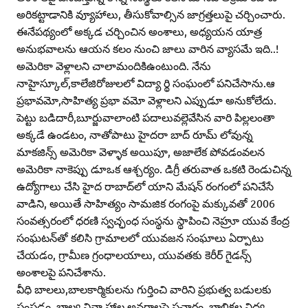
అరికట్టాడానికి వ్యూహాలు, తీసుకోవాల్సిన జాగ్రత్తలుపై చర్చించారు.
ఈనేపథ్యంలో అక్కడ చర్చించిన అంశాలు, అధ్యయన యాత్ర
అనుభవాలను ఆయన కలం నుంచి జాలు వారిన వ్యాసమే ఇది..!
అమెరికా వెళ్లాలని చాలామందికిఉంటుంది. నేను
నాహైస్కూల్‌,కాలేజిరోజులలో విద్యా ర్థి సంఘంలో పనిచేసాను.ఆ
ప్రభావమో,సాహిత్య ప్రభా వమో వెళ్లాలని ఎప్పుడూ అనుకోలేదు.
పెట్టు బడిదారీ,బూర్జువాలాంటి పదాలువల్లెవేసిన వారి పిల్లలంతా
అక్కడే ఉండటం, నాతోపాటు హైదరా బాద్‌ రూమ్‌ లోవున్న
మాకజిన్స్‌ అమెరికా వెళ్ళాక అయిపూ, అజాలేక పోవడంవలన
అమెరికా నాకెప్పు డూఒక ఆశ్చర్యం. డిగ్రీ తరువాత ఒకటి రెండుచిన్న
ఉద్యోగాలు చేసి హైద రాబాద్‌లో యాని మేషన్‌ రంగంలో పనిచేసే
వాడిని, అయితే సాహిత్యం సామజిక రంగంపై మక్కువతో 2006
సంవత్సరంలో ధరణి స్వచ్ఛంధ సంస్థను స్థాపించి నెహ్రూ యువ కేంద్ర
సంఘటన్‌తో కలిసి గ్రామాలలో యువజన సంఘాలు ఏర్పాటు
చేయడం, గ్రామీణ గ్రంధాలయాలు, యువతకు కెరీర్‌ గైడన్స్‌
అంశాలపై పనిచేశాను.
వీధి బాలలు,బాలకార్మికులను గుర్తించి వారిని ప్రభుత్వ బడులకు
పంపడం. బాల్య వివా హాల అనర్ధాలపై ప్రచారం, బాలికల విద్య