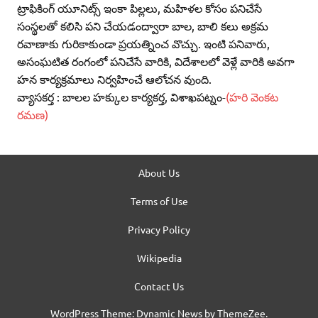
ట్రాఫికింగ్‌ యూనిట్స్‌ ఇంకా పిల్లలు, మహిళల కోసం పనిచేసే
సంస్థలతో కలిసి పని చేయడంద్వారా బాల, బాలి కలు అక్రమ
రవాణాకు గురికాకుండా ప్రయత్నించ వొచ్చు. ఇంటి పనివారు,
అసంఘటిత రంగంలో పనిచేసే వారికి, విదేశాలలో వెళ్లే వారికి అవగా
హన కార్యక్రమాలు నిర్వహించే ఆలోచన వుంది.
వ్యాసకర్త : బాలల హక్కుల కార్యకర్త, విశాఖపట్నం-
(హరి వెంకట
రమణ)
About Us
Terms of Use
Privacy Policy
Wikipedia
Contact Us
WordPress Theme: Dynamic News by ThemeZee.