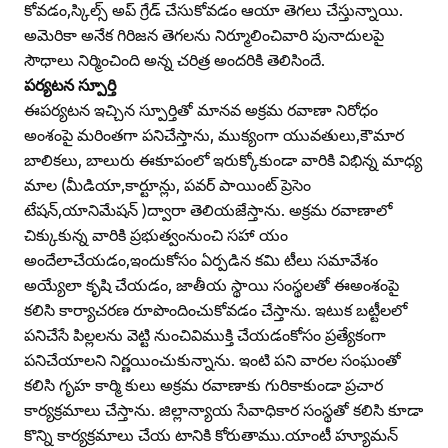
కోవడం,స్కిల్స్‌ అప్‌ గ్రేడ్‌ చేసుకోవడం ఆయా తెగలు చేస్తున్నాయి.
అమెరికా అనేక గిరిజన తెగలను నిర్మూలించివారి పునాదులపై
సౌధాలు నిర్మించింది అన్న చరిత్ర అందరికి తెలిసిందే.
పర్యటన స్పూర్తి
ఈపర్యటన ఇచ్చిన స్పూర్తితో మానవ అక్రమ రవాణా నిరోధం
అంశంపై మరింతగా పనిచేస్తాను, ముక్యంగా యువతులు,కౌమార
బాలికలు, బాలురు ఈకూపంలో ఇరుక్కోకుండా వారికి విభిన్న మాధ్య
మాల (మీడియా,కార్టూన్లు, పవర్‌ పాయింట్‌ ప్రెసెం
టేషన్‌,యానిమేషన్‌ )ద్వారా తెలియజేస్తాను. అక్రమ రవాణాలో
చిక్కుకున్న వారికి ప్రభుత్వంనుంచి సహా యం
అందేలాచేయడం,ఇందుకోసం ఏర్పడిన కమి టీలు సమావేశం
అయ్యేలా కృషి చేయడం, జాతీయ స్థాయి సంస్థలతో ఈఅంశంపై
కలిసి కార్యాచరణ రూపొందించుకోవడం చేస్తాను. ఇటుక బట్టీలలో
పనిచేసే పిల్లలను వెట్టి నుంచివిముక్తి చేయడంకోసం ప్రత్యేకంగా
పనిచేయాలని నిర్ణయించుకున్నాను. ఇంటి పని వారల సంఘంతో
కలిసి గృహ కార్మి కులు అక్రమ రవాణాకు గురికాకుండా ప్రచార
కార్యక్రమాలు చేస్తాను. జిల్లాన్యాయ సేవాధికార సంస్థతో కలిసి కూడా
కొన్ని కార్యక్రమాలు చేయ టానికి కోరుతాము.యాంటీ హ్యూమన్‌