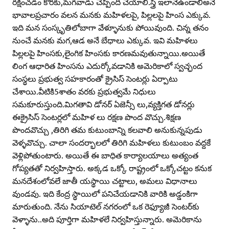
రక్షించడం కొరకు,మగవాడు చెప్పింది చేయాలి.స్త్రీ ఇలానేఉండాలిఅనే
భావాలప్రచారం వలన మనకు మహిళలపై, పిల్లలపై హింస ఎక్కువ.
ఇది మన సంస్కృతిలోబాగా వేళ్ళూనుకు పోయివుంది. చిన్న తనం
నుంచే మనకు మగ,ఆడ అనే బేధాలు ఎక్కువ. ఇవి మహిళలు
పిల్లలపై హింసకు,లైంగిక హింసకు కారణమవుతున్నాయి.అయితే
లింగ ఆధారిత హింసను ఎదుర్కోవడానికి అమెరికాలో స్వచ్ఛంద
సంస్థలు ప్రభుత్వ సహకారంతో క్రైసిస్‌ సెంటర్లు ఏర్పాటు
చేశాయి.వీటికి5శాతం వరకు ప్రభుత్వమే నిధులు
సమకూరుస్తుంది.మిగతావి డోనర్‌ ఏజెన్సీ లు,వ్యక్తిగత డోనర్లు
ఈక్రైసిస్‌ సెంటర్లలో మహిళ లు రక్షణ పొంద వొచ్చు.శిక్షణ
పొందవొచ్చు ,తిరిగి తమ కుటుంబాన్ని కలవాలి అనుకున్నపుడు
వెళ్ళవొచ్చు. చాలా సందర్భాలలో తిరిగి మహిళలు కుటుంబం వద్దకే
వెళ్లిపోతుంటారు. అయితే ఈ బాధిత కార్యాలయాలు అత్యంత
గోప్యతతో నిర్వహిస్తారు. అక్కడ ఒక్కో రాష్ట్రంలో ఒక్కోచట్టం కనుక
మనదేశంలోవలే జాతీ యస్థాయి చట్టాలు, అమలు విధానాలు
వుండవు. ఇది కేంద్ర స్థాయిలో పనిచేయడానికి వారికి అడ్డంకిగా
మారుతుంది. నేను సియాటెల్‌ నగరంలో ఒక రెఫ్యూజీ సెంటర్‌కు
వెళ్ళాను..అది పూర్తిగా మహిళలే నిర్వహిస్తున్నారు. అమెరికాను