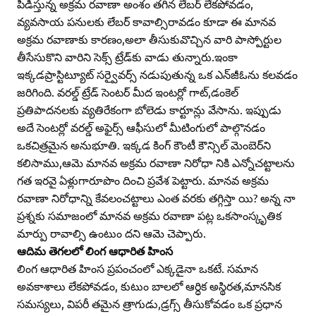
పీడిస్తున్న అక్రమ రవాణా అంశం తగిన లేబర్‌ లేకపోవడం,
వ్యవసాయ పనులకు లేబర్‌ కావాల్సిరావడం కూడా ఈ మానవ
అక్రమ రవాణాకు కారణం,అలా తీసుకువొచ్చిన వారి పాస్పోర్టుల
తీసేసుకొని వారిని సెక్స్‌ ట్రేడ్‌కు వాడు తున్నారు.ఇంకా
ఇక్కడప్రాస్టిట్యూట్‌ సర్వైవర్స్‌ నడుపుతున్న ఒక ఎన్‌జీఓను కలవడం
జరిగింది. వరల్డ్‌ ట్రేడ్‌ సెంటర్‌ మీద ఇంటర్లో గాట్‌,డంకెల్‌
ప్రతిపాదనలకు వ్యతిరేకంగా బోలెడు కార్టూన్లు వేసాను. ఇప్పుడు
అదే సెంటర్లో వరల్డ్‌ అఫైర్స్‌ ఆఫీసులో మీటింగులో పాల్గొనడం
ఒకచిత్రమైన అనుభూతి. ఇక్కడ కింగ్‌ కౌంటీ కౌన్సిల్‌ మెంబెర్‌ని
కలిసాము,ఆమె మానవ అక్రమ రవాణా నిరోధా నికి ఎన్నోచట్టాలను
గత ఇరవై ఏళ్లుగారూపొం దించి ప్రవేశ పెట్టారు. మానవ అక్రమ
రవాణా నిరోధాన్ని కేవలంచట్టాలు ఎంత వరకు తగ్గిస్తా యి? అన్న నా
ప్రశ్నకు సమాజంలో మానవ అక్రమ రవాణా పట్ల ఒకసాంస్కృతిక
మార్పు రావాల్సి ఉంటుం దని ఆమె చెప్పారు.
ఆదిమ తెగలలో లింగ ఆధారిత హింస
లింగ ఆధారిత హింస ప్రపంచంలో ఎక్కడైనా ఒకటే. సమాన
అవకాశాలు లేకపోవడం, కుటుం బాలలో ఆర్ధిక అస్థిరత,మానసిక
సమస్యలు, విపరీ తమైన త్రాగుడు,డ్రగ్స్‌ తీసుకోవడం ఒక ప్రధాన