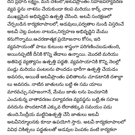
దీని ప్రధాన లక్ష్యం. మన దేశంలో,అటవీప్రాంతం సహజపర్యావరణ
వ్యవ స్థను నాశనం చేయకుండా కలప మరియు కార్క్‌ చాలా
ముఖ్యమైన అభివృద్ధిని ఉత్పత్తి చేసింది. అటవీ సంరక్షణలో
చేర్చబడిన కార్యకలాపాలలో, అడవులు,పర్వతాల నుండి విస్తరించే
అటవీ చెట్ల పంటల నాటడం,నిర్వహణ అభివృద్ధిని మేము
కనుగొన్నాము.ఆచరణాత్మక ప్రయోజనాల కోసం, ఇది
వ్యవసాయంతో పాటు కుటుంబ శాస్త్రంగా పరిగణించబడుతుంది,
అయినప్పటికీ దీనికి కొన్ని తేడాలు ఉన్నాయి. మొదటి మరియు
అతిపెద్ద వ్యత్యాసం ఉత్పత్తి పద్ధతి. వ్యవసాయానికి కొన్ని నెలల్లో
పండ్లు మరియు పంటలను పొందడం భారీగా ఉత్పత్తి చేయడం
అవసరం, అయితే అటవీప్రాంతం ఫలితాలను చూడటానికి దశాబ్దా
లు అవసరం. నాటిన జాతులను బట్టి ఈ సమ యాలు
మారవచ్చు.సహజంగానే, మేము జాతు లను పెంచడానికి
ఎంచుకున్న వాతావరణం పర్యావరణ వ్యవస్థను బట్టి,ఈ సహజ
వనరును పొందటానికి ఎక్కువ లేదాతక్కువ సమయం పడు
తుంది.సేంద్రీయ మట్టినిఉత్పత్తి చేసే జాతులు అటవీ
అటవీనిర్మూలనకు కూడా ఉపయోగి స్తారు. అటవీ కార్యకలాపాలలో
వివిధ చికిత్సలు పద్ధతులతో అడవుల పెంపకం వంటి కార్యకలా