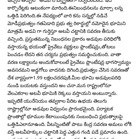
కార్పొరేట్లకు ఆటంకంగా మారింది.ఈనిబంధనలను మార్చా లన్న
ఒత్తిడి పెరిగింది.ఈ నేపథ్యంలో వారి కను సన్నల్లో నడిచే
మోడీప్రభుత్వం గతఏడాది ప్రభు త్వ రికార్డుల్లో నమోదైన భూమిని
మాత్రమే అడవి గా గుర్తిస్తూ అటవీ చట్టానికి సవరణ తీసుకు
వచ్చింది. ప్రస్తుతమున్న నిబంధనల ప్రకారం అడవుల పరిధిలోకి
వస్తాయన్న భయంతో ప్రైవేటు వ్యక్తులు ప్లాంటేషన్లు,తోటలు
పెంచడం లేదని తన చర్యను ప్రభుత్వం సమర్ధించుకుంది. వాతా
వరణ లక్ష్యాలను అందుకోవాలంటే ప్రైవేటు ప్లాంటేషన్ల భాగస్వామ్యం
అవసరమని అడ్డగోలు వాదనకు దిగింది.ప్రభుత్వం చేసిన సవరణతో
దేశ వ్యాప్తంగా1.99 లక్షలచదరపుకి.మీల భూమి అడవులపరిధి
నుండి బయటకు వస్తుందని అం చనా.మన రాష్ట్రంలోనూ
వేలఎకరాల అటవీ భూమికి రెక్కలు వస్తాయని అంటున్నారు.
ఇప్పటికే యురేనియం తవ్వకాల పేరిట ఉభయ తెలుగు
రాష్ట్రాల్లోనూ అడవుల విధ్వంసం ప్రారంభమైంది. పర్యాటక
ప్రాంతాల్లో భూముల కేటాయింపునకు సంబంధించి ప్రభుత్వాలపై
ఒత్తిడిఎలానూఉంది. వీటన్నింటితో పాటు కేంద్ర సవరణ అమలు లోకి
వస్తే అటవీహక్కుల చట్టానికి పెద్ద ఎత్తున గండి పడే ప్రమాదం ఉంది.