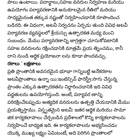
పాలు ఉంటాయి. పదార్థాలు,సహజ వనరుల నిర్వహణ మరియు
ఉపయోగం పర్యావరణానికి అనుకూలమైన రీతిలో మరియు
సాధ్యమైనంత తక్కువ నష్టంతో నిర్వహించడానికి రూపొందించ
బడిరది. ఈ విధంగా, అటవీ నిర్వచనం ఏర్పడు తుంది వివిధ అటవీ
పర్యావరణ వ్యవస్థలలో శ్రేయస్సు ఉత్పాదకత మధ్య మంచి
సంబంధం. మేము పర్యావరణాన్ని జాగ్రత్తగా చూసుకోవటానికి
సహజ వనరులను రక్షించడానికి మాత్రమే ప్రయ త్నించము, కానీ
దాని నుండి ఆర్ధిక ప్రయోజనా లను కూడా పొందవచ్చు.
రకాలు ` లక్షణాలు
ప్రతి ప్రాంతానికి అవసరమైన భూభా గాన్నిబట్టి అనేకరకాల
అటవీప్రాంతాలు ఉన్నా యి:ఇంటెన్సివ్‌ ఫారెస్ట్రీ:సాగు చేస్తున్న
ప్రాంతం ఎక్కువ ఉత్పాదకతను నిర్ధారించడానికి ఇది వివిధ
పద్ధతులను ఉపయోగిస్తుంది. అంటే, పర్యావర ణాన్ని
పరిరక్షించేటప్పుడు అత్యధిక వనరులను ఉత్పత్తి చేయడానికి మేము
ప్రయత్నిస్తాము. విస్తృతమైన అటవీ: ఇతర ఆర్థిక మరియు సామా
జిక కార్యకలాపాలు చేర్చబడిన ప్రదేశాలలో కొన్ని కార్యకలాపాలను
నిర్వహించే బాధ్యత ఇది. ఈ కార్యకలాపాలను అభ్యసించడం
యొక్క ముఖ్య లక్ష్యం ఏమిటంటే, అది పెరిగిన ప్రాంతాలలో