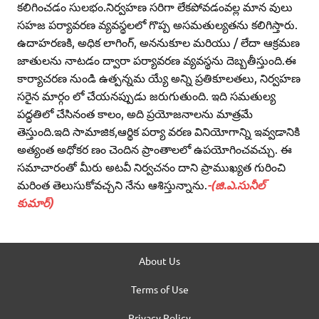
కలిగించడం సులభం.నిర్వహణ సరిగా లేకపోవడంవల్ల మాన వులు
సహజ పర్యావరణ వ్యవస్థలలో గొప్ప అసమతుల్యతను కలిగిస్తారు.
ఉదాహరణకి, అధిక లాగింగ్‌, అననుకూల మరియు / లేదా ఆక్రమణ
జాతులను నాటడం ద్వారా పర్యావరణ వ్యవస్థను దెబ్బతీస్తుంది.ఈ
కార్యాచరణ నుండి ఉత్పన్నమ య్యే అన్ని ప్రతికూలతలు, నిర్వహణ
సరైన మార్గం లో చేయనప్పుడు జరుగుతుంది. ఇది సమతుల్య
పద్ధతిలో చేసినంత కాలం, అది ప్రయోజనాలను మాత్రమే
తెస్తుంది.ఇది సామాజిక,ఆర్థిక పర్యా వరణ వినియోగాన్ని ఇవ్వడానికి
అత్యంత అధోకర ణం చెందిన ప్రాంతాలలో ఉపయోగించవచ్చు. ఈ
సమాచారంతో మీరు అటవీ నిర్వచనం దాని ప్రాముఖ్యత గురించి
మరింత తెలుసుకోవచ్చని నేను ఆశిస్తున్నాను.
-(జి.ఎ.సునీల్‌
కుమార్‌)
About Us
Terms of Use
Privacy Policy