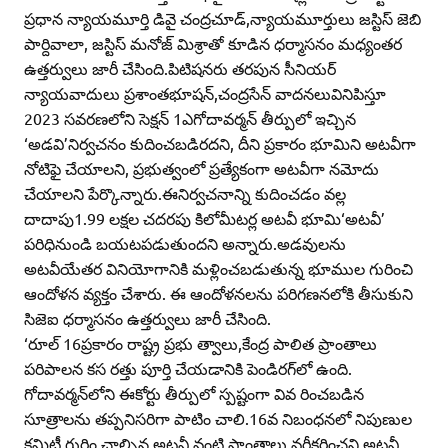
ప్రధాన న్యాయమూర్తి డివై చంద్రచూడ్‌,న్యాయమూర్తులు జస్టిస్‌ జెబి
పార్దివాలా, జస్టిస్‌ మనోజ్‌ మిశ్రాతో కూడిన ధర్మాసనం మధ్యంతర
ఉత్తర్వులు జారీ చేసింది.పిటిషనరు తరపున సీనియర్‌
న్యాయవాదులు ప్రశాంతభూషన్‌,చంద్రసేన్‌ వాదనలువినిపిస్తూ
2023 సవరణలోని సెక్షన్‌ 1ఎగోదావర్మన్‌ తీర్పులో ఇచ్చిన
‘అడవి’నిర్వచనం కుదించబడిరదని, దీని ప్రకారం భూమిని అటవీగా
నోటిఫై చేయాలని, ప్రభుత్వంలో ప్రత్యేకంగా అటవీగా నమోదు
చేయాలని పేర్కొన్నారు.ఈనిర్వచనాన్ని కుదించడం వల్ల
దాదాపు1.99 లక్షల చదరపు కిలోమీటర్ల అటవీ భూమి‘అటవీ’
పరిధినుండి బయటపడుతుందని అన్నారు.అడవులను
అటవీయేతర వినియోగానికి మళ్లించబడుతున్న భూముల గురించి
ఆందోళన వ్యక్తం చేశారు. ఈ ఆందోళనలను పరిగణనలోకి తీసుకుని
సిజెఐ ధర్మాసనం ఉత్తర్వులు జారీ చేసింది.
‘రూల్‌ 16ప్రకారం రాష్ట్ర ప్రభు త్వాలు,కేంద్ర పాలిత ప్రాంతాలు
పరిపాలన కస రత్తు పూర్తి చేయడానికి పెండిరగ్‌లో ఉంది.
గోదావర్మన్‌లోని ఈకోర్టు తీర్పులో స్పష్టంగా వివ రించబడిన
సూత్రాలను తప్పనిసరిగా పాటిం చాలి.16వ నిబంధనలో నిపుణుల
కమిటీ గుర్తిం చాల్సిన అటవీ,వంటి ప్రాంతాలు,వర్గీకరించని అటవీ