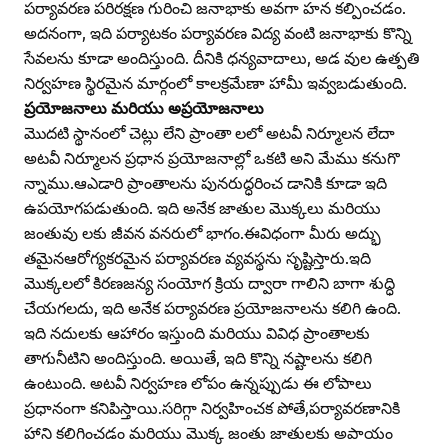
పర్యావరణ పరిరక్షణ గురించి జనాభాకు అవగా హన కల్పించడం.
అదనంగా, ఇది పర్యాటకం పర్యావరణ విద్య వంటి జనాభాకు కొన్ని
సేవలను కూడా అందిస్తుంది. దీనికి ధన్యవాదాలు, అడ వుల ఉత్పతి
నిర్వహణ స్థిరమైన మార్గంలో కాలక్రమేణా హామీ ఇవ్వబడుతుంది.
ప్రయోజనాలు మరియు అప్రయోజనాలు
మొదటి స్థానంలో చెట్లు లేని ప్రాంతా లలో అటవీ నిర్మూలన లేదా
అటవీ నిర్మూలన ప్రధాన ప్రయోజనాల్లో ఒకటి అని మేము కనుగొ
న్నాము.ఆఎడారి ప్రాంతాలను పునరుద్ధరించ డానికి కూడా ఇది
ఉపయోగపడుతుంది. ఇది అనేక జాతుల మొక్కలు మరియు
జంతువు లకు జీవన వనరులో భాగం.ఈవిధంగా మీరు అద్భు
తమైనఆరోగ్యకరమైన పర్యావరణ వ్యవస్థను సృష్టిస్తారు.ఇది
మొక్కలలో కిరణజన్య సంయోగ క్రియ ద్వారా గాలిని బాగా శుద్ధి
చేయగలదు, ఇది అనేక పర్యావరణ ప్రయోజనాలను కలిగి ఉంది.
ఇది నదులకు ఆహారం ఇస్తుంది మరియు వివిధ ప్రాంతాలకు
తాగునీటిని అందిస్తుంది. అయితే, ఇది కొన్ని నష్టాలను కలిగి
ఉంటుంది. అటవీ నిర్వహణ లోపం ఉన్నప్పుడు ఈ లోపాలు
ప్రధానంగా కనిపిస్తాయి.సరిగ్గా నిర్వహించక పోతే,పర్యావరణానికి
హాని కలిగించడం మరియు మొక్క జంతు జాతులకు అపాయం