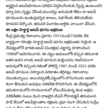
అర్హమైన అటవీభూముల పరిధిని విస్తరించేందుకు స్వేచ్ఛ ఉంటుందని
ధర్మా సనం స్పష్టం చేసింది.ముందస్తు అనుమతి లేకుం డా అటవీ
భూములను జంతుప్రదర్శన శాలలు, సఫారీలకు తెలియజేయ
కూడదని పేర్కొంది. తదుపరి విచారణ జులైకు వాయిదా వేసింది.
40 లక్షల హెక్టార్ల అటవీ భూమి ఆక్రమణ
కేంద్ర ప్రభుత్వ గణాంకాల ప్రకారం 1951నుండి75వరకు దేశ
వ్యాప్తంగా 40లక్షల హెక్టార్ల అటవీ భూమి ఆక్రమణకు గురైంది. ఆ
నేపథ్యంలోనే భారత అటవీ (సంరక్షణ) చట్టాన్ని రూపొందించి
1980లో ఆమోదించారు. ఈ చట్టం అమలులోకి వచ్చిన తరువాత
ఇతర అవస రాలకు అటవీ భూమిని మళ్లించడం గణనీయంగా
అదుపులోకి వచ్చింది.గతంతో పోలిస్తే 1981 నుండి 2022 వరకు
అటవీ భూముల నిర్మూలన పదిశాతం తగ్గినట్లు గణాంకాలు
చెబుతున్నాయి. అయినప్పటికీ,చట్టంలోని లొసుగులను అవకా
శంగా తీసుకుని అడవుల నరికవేత కొనసాగింది. ఈ నేపథ్యంలోనే
తమిళనాడులోని గూడలూరులో చోటుచేసుకున్న కలప అక్రమ
నరికివేతకు సంబం ధించి దాఖలైన టిఎన్‌ గోదావర్మన్‌ తిరుమలన
పాడ్‌ కేసులో అటవీప్రాంతాల రక్షణను ప్రధా నంగా చేసుకుని సుప్రీం
ఇచ్చిన తీర్పులో ‘అడవి’ని విస్తృతంగా నిర్వచించింది. ఇది