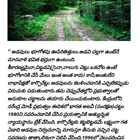
‘‘ అడవులు భూగోళపు ఊపిరితిత్తులు.అడవి చల్లగా ఉంటేనే
మానవాళి భవిత భద్రంగా ఉంటుంది.
కీకారణ్యమైనా,చిట్టడవిjైునా,నాలుగు చెట్లు ఒకచోట ఉంటే
భూగోళానికి చేసే మేలు ఇంత అంత కాదు! కానీ,అంతులేని
లాభాపేక్షతో కార్పొరేట్లు అడవులను కబళించడానికి ఎప్పటికప్పుడు
విరుచుకు పడుతుంటారు.తమ చెప్పుచేతల్లోని ప్రభుత్వాలతో
అనుకూల చట్టాలను తయారు చేయించుకుంటారు. కేంద్రంలోని
నరేంద్ర మోడీ ప్రభుత్వం ఈదిశలో భారత అటవీ (సంరక్షణ)చట్టం
1980ని సవరించడానికి చేసిన ప్రయత్నానికి అత్యున్నత
న్యాయస్థానం బ్రేక్‌ వేసింది. కార్పొరేట్లకు కట్టబెట్టడమే లక్ష్యంగా గత
ఏడాది అడవుల నిర్వచనాన్ని మారుస్తూ తీసుకు వచ్చిన చట్ట
సవరణను తాత్కాలికంగా నిలిపి వేసింది.1996లో వెలువరించిన