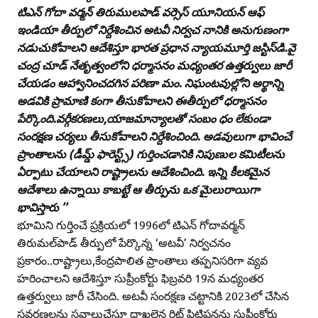
టిఎన్‌ గోదా వర్మన్‌ తిరుములపాడ్‌ వర్సెస్‌ యూనియన్‌ ఆఫ్‌
ఇండియా తీర్పులో నిర్దేశించిన అటవీ నిర్వచ నానికి అనుగుణంగా
నడుచుకోవాలని ఆదేశిస్తూ భారత ప్రధాన న్యాయమూర్తి జస్టిస్‌డి.వై
చంద్ర చూడ్‌ నేతృత్వంలోని ధర్మాసనం మధ్యంతర ఉత్తర్వులు జారీ
చేయడం ఆహ్వానించదగిన పరిణా మం. నిఘంటవుల్లోని అర్థాన్ని
అడవికి ప్రామాణి కంగా తీసుకోవాలని ఈతీర్పులో ధర్మాసనం
పేర్కొంది.వర్గీకరణలు,యాజమాన్యాలతో సంబం ధం లేకుండా
సంరక్షణ చర్యలు తీసుకోవాలని నిర్దేశించింది. అడవులుగా భావించే
ప్రాంతాలను (డీమ్డ్‌ ఫారెస్ట్స్‌) గుర్తించడానికి నిపుణుల కమిటీలను
ఏర్పాటు చేయాలని రాష్ట్రాలను ఆదేశించింది. ఇన్ని కీలకమైన
ఆదేశాలు ఉన్నాయి కాబట్టే ఆ తీర్పును ఒక మైలురాయిగా
భావిస్తారు ’’
భూమిని గుర్తించే ప్రక్రియలో 1996లో టిఎన్‌ గోదావర్మన్‌
తిరుమల్‌పాడ్‌ తీర్పులో పేర్కొన్న ‘అటవీ’ నిర్వచనం
ప్రకారం..రాష్ట్రాలు,కేంద్రపాలిత ప్రాంతాలు తప్పనిసరిగా వ్యవ
హరించాలని ఆదేశిస్తూ సుప్రీంకోర్టు ఫిబ్రవరి 19న మధ్యంతర
ఉత్తర్వులు జారీ చేసింది. అటవీ సంరక్షణ చట్టానికి 2023లో చేసిన
సవరణలను సవాలుచేస్తూ దాఖలైన రిట్‌ పిటిషన్లను సుప్రీంకోర్టు