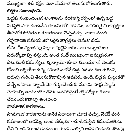
ముఖ్యంగా శిశు రక్షణ ఎలా చేయాలో తెలుసుకోగలుగుతారు.
బిడ్డకు సంబంధించి..
బిడ్డకు సంబంధించిన అంశాలను పరిశీలిస్తే గర్భంలో ఉన్న బిడ్డ
పరిస్థితి ఎలా ఉందనేది తెలుసు కోక పోవడం, అవసరమైన జాగ్రత్తలు
తీసుకోక పోవడం ఒక కారణంగా చెప్పవచ్చు. చాలా మంది
గర్భధారణ సమయంలో సరైన జాగ్రత్తలు తీసుకో వడం
లేదు..వీటన్నింటివల్ల పిల్లలు పుట్టిన తరు వాత ఇబ్బందులు
ఎదుర్కోవాల్సి వస్తుంది. అంత కంటే ముఖ్యంగా జన్యుపరంగా
ఎటువంటి సమ స్యలు వున్నాయో కూడా ముందుగానే తెలుసు
కోవాలి.గర్భిణీగా ఉన్న సమయంలోనే బిడ్డ ఎదుగు దల గురించి,
బరువు గురించి తెలుసుకోవాల్సిన అవసరం ఉంది. బిడ్డకు పుట్టుకతో
వచ్చే లోపాలు న్నాయేమో గుర్తించేందుకు మూడు సార్లు స్కాన్‌
చేయాల్సి ఉంటుంది.ఒకవేళ అవసరమైతే రక్త పరీక్షలు కూడా
చేయించుకోవాల్సి ఉంటుంది.
సామాజిక కారణాలు..
సామాజిక కారణాలను అనేక విధాలుగా చూడ వచ్చు. నేటికీ మన
సమాజంలో ఆడపిల్ల అంటే తక్కువగా చూసేదుస్థితి కనబడుతోంది.
దీని నుండి ముందు మనం బయటపడాల్సిన అవసరంఉంది. శిశువు