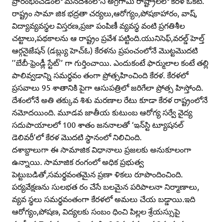
ప్రారంభించడంలో మనదేశంలోని అగ్రగామి రాష్ట్రాలలో కేరళ ఒకటి.
రాష్ట్రం సామా జిక భద్రతా చర్యలు,ఆరోగ్యం,పోషకాహారం, వాష్‌,
విద్యావ్యవస్థల విస్తరణ,ప్రజా పంపిణీ వ్యవస్థ వంటి ప్రగతిశీల
చట్టాలు,పథకాలను ఆ రాష్ట్రం ప్రవేశ పట్టింది.యునిసెఫ్‌,వరల్డ్‌ హెల్త్‌
ఆర్గనైజేషన్‌ (డబ్ల్యు హెచ్‌ఓ) కేరళను ప్రపంచంలోనే మొట్టమొదటి
’’బేబీ-ఫ్రెండ్లీ స్టేట్‌’’ గా గుర్తించాయి. ఎందుకంటే ఫార్ములాల కంటే తల్లి
పాలివ్వడాన్ని సమర్థవం తంగా ప్రోత్సహించింది కేరళ. కేరళలో
ప్రసవాలు 95 శాతానికి పైగా ఆసుపత్రిలో జరిగేలా ప్రోత్స హిస్తోంది.
దేశంలోనే అతి తక్కువ శిశు మరణాల రేటు కూడా కేరళ రాష్ట్రంలోనే
నమోదయింది. మూడవ జాతీయ కుటుంబ ఆరోగ్య సర్వే వైద్య
సదుపాయాలలో 100 శాతం జననాలతో ‘ఇన్‌స్టి ట్యూషనల్‌
డెలివరీ’లో కేరళ మొదటి స్థానంలో నిలిచింది.
దశాబ్దాలుగా ఈ సామాజిక విధానాలు ప్రజలకు అనుకూలంగా
ఉన్నాయి. సామాజిక రంగంలో అధిక ప్రభుత్వ
పెట్టుబడితో,సమర్థవంతమైన ప్రణా ళికలు రూపొందించింది.
పర్యవేక్షణను సులభత రం చేసే బలమైన పరిపాలనా నిర్మాణాలు,
వ్యవ స్థలు సమర్థవంతంగా కేరళలో అమలు చేయ బడ్డాయి.ఇది
ఆరోగ్యం,పోషణ, విద్యలకు సంబం ధించి పిల్లల శ్రేయస్సుపై