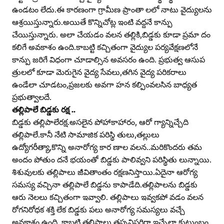
ఉండటం లేదు.ఈ కారణంగా గ్రామీణ ప్రాంతా లలో నాటు వైద్యులను
ఆశ్రయిస్తున్నారు.అయితే కొన్నిచోట్ల ఇంటి వద్దనే కాన్పు
చేయిస్తున్నారు. అలా చేయడం వలన తల్లికి,బిడ్డకు కూడా ప్రమా దం
కలిగే అవకాశం ఉంది.కాబట్టి కచ్చితంగా వైద్యుల పర్యవేక్షణలోనే
కాన్పు జరిగే విధంగా చూడాల్సిన అవసరం ఉంది. ప్రభుత్వ ఆసుప
త్రులలో కూడా మెరుగైన వైద్య సేవలు,తగిన వైద్య పరికరాలు
ఉండేలా చూడటం,ప్రజలకు అవగా హన కల్పింవలసిన బాధ్యత
ప్రభుత్వాలదే.
తల్లిపాలే బిడ్డకు రక్ష ..
బిడ్డకు తల్లిపాలేరక్ష.అసలైన పోహాకాహారం, ఆరో గ్యాన్నిచ్చేది
తల్లిపాలే.కానీ నేటి సామాజిక పరిస్థి తులు,తల్లులు
ఉద్యోగరీత్యా,కొన్ని అనారోగ్య కార ణాల వలన..మరికొందరు తమ
అందం పోతుం దనే భయంతో బిడ్డకు పాలివ్వని పరిస్థితు లున్నాయి.
శిశువులకు తల్లిపాలు జీవితాంతం రక్షణనిస్తాయి.ఏదైనా ఆరోగ్య
సమస్య వచ్చినా తల్లిపాలే బిడ్డను కాపాడేది.తల్లిపాలను బిడ్డకు
ఆరు నెలలు కచ్చితంగా ఇవ్వాలి. తల్లిపాలు ఇవ్వకపో వడం వలన
రోగనిరోధక శక్తి లేక బిడ్డకు పలు అనారోగ్య సమస్యలు వచ్చే
అవకాశం ఉంది. కాబట్టి తల్లిపాలు తప్పనిసరిగా ఇచ్చేలా కుటుంబం