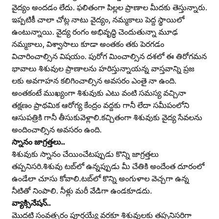
వైద్యం అందడం లేదు. ఫలితంగా పిల్లల ప్రాణాల మీదకు తెస్తున్నారు.
ఇప్పటికీ చాలా చోట్ల నాటు వైద్యం, నమ్మకాలు పెద్ద స్థాయిలో
ఉంటున్నాయి. వైద్య రంగం అభివృద్ధి చెందుతున్నా మూఢ
నమ్మకాలు, విశ్వాసాలు కూడా అంతకం తకు పెరగడం
విచారించాల్సిన విషయం. పురోగ మించాల్సిన దశలో ఈ తిరోగమన
భావాలు శిశువుల ప్రాణాలను హరిస్తున్నాయన్న వాస్తవాన్ని ప్రజ
లకు అవగాహన కలిగించాల్సిన అవసరం ఎంతై నా ఉంది.
అంతకంటే ముఖ్యంగా శిశువుకు ఎటు వంటి సమస్య వచ్చినా
తక్షణం ప్రాథమిక ఆరోగ్య కేంద్రం వద్దకు గానీ లేదా సమీపంలోని
ఆసుపత్రికి గానీ తీసుకువెళ్లాలి.కచ్చితంగా శిశువుకు వైద్య సేవలను
అందించాల్సిన అవసరం ఉంది.
స్నానం జాగ్రత్తలు..
శిశువుకు స్నానం చేయించేటప్పుడు కొన్ని జాగ్రత్తలు
తప్పనిసరి.శిశువు టబ్‌లో ఉన్నప్పుడు మీ చేతికి అందేంత దూరంలో
ఉండేలా చూసు కోవాలి.టబ్‌లో కొన్ని అంగుళాల వెచ్చగా ఉన్న
నీటితో నింపాలి. నీళ్లు మరీ వేడిగా ఉండకూడదు.
వ్యాక్సినేషన్‌..
మొదటి సంవత్సరం పూర్తయ్యే వరకూ శిశువులకు తప్పనిసరిగా