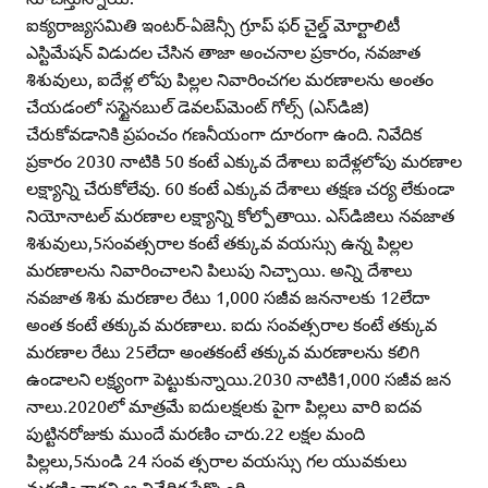
ఐక్యరాజ్యసమితి ఇంటర్‌-ఏజెన్సీ గ్రూప్‌ ఫర్‌ చైల్డ్‌ మోర్టాలిటీ
ఎస్టిమేషన్‌ విడుదల చేసిన తాజా అంచనాల ప్రకారం, నవజాత
శిశువులు, ఐదేళ్ల లోపు పిల్లల నివారించగల మరణాలను అంతం
చేయడంలో సస్టైనబుల్‌ డెవలప్‌మెంట్‌ గోల్స్‌ (ఎస్‌డిజి)
చేరుకోవడానికి ప్రపంచం గణనీయంగా దూరంగా ఉంది. నివేదిక
ప్రకారం 2030 నాటికి 50 కంటే ఎక్కువ దేశాలు ఐదేళ్లలోపు మరణాల
లక్ష్యాన్ని చేరుకోలేవు. 60 కంటే ఎక్కువ దేశాలు తక్షణ చర్య లేకుండా
నియోనాటల్‌ మరణాల లక్ష్యాన్ని కోల్పోతాయి. ఎస్‌డిజిలు నవజాత
శిశువులు,5సంవత్సరాల కంటే తక్కువ వయస్సు ఉన్న పిల్లల
మరణాలను నివారించాలని పిలుపు నిచ్చాయి. అన్ని దేశాలు
నవజాత శిశు మరణాల రేటు 1,000 సజీవ జననాలకు 12లేదా
అంత కంటే తక్కువ మరణాలు. ఐదు సంవత్సరాల కంటే తక్కువ
మరణాల రేటు 25లేదా అంతకంటే తక్కువ మరణాలను కలిగి
ఉండాలని లక్ష్యంగా పెట్టుకున్నాయి.2030 నాటికి1,000 సజీవ జన
నాలు.2020లో మాత్రమే ఐదులక్షలకు పైగా పిల్లలు వారి ఐదవ
పుట్టినరోజుకు ముందే మరణిం చారు.22 లక్షల మంది
పిల్లలు,5నుండి 24 సంవ త్సరాల వయస్సు గల యువకులు
మరణించారని ఆ నివేదిక పేర్కొంది.