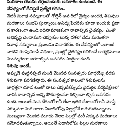
మరణాల రేటును తగ్గించేందుకు అవకాశం ఉంటుంది. ఈ
నేపథ్యంలో దీనిపైనే ప్రత్యేక కథనం..
నేటికీ మూఢ నమ్మకాలతో గోల్డెన్‌ అవ ర్‌లో వైద్యం అందక, శిశువుల
మరణాలు సంభవి స్తున్నాయి.అవిద్య,పేదరికం కూడా ఇందుకు ప్రధా
న కారణంగా ఉంది.ఇదిసామాజికంగా రావాల్సిన చైతన్యం. ఎంతో
అభివృద్ధి చెందామని చెప్పుకుం టున్న దశలో నేడు మరింతగా
మూఢ నమ్మకాలు ప్రబలడం విచారకరం. ఈ నేపథ్యంలో ఇలాంటి
వాటిని రూపుమాపే విధంగా, ప్రజల్లో చైతన్యం కలిగించే కార్యక్రమాలు
ముమ్మరంగా జరగాల్సిన అవసరం ఎంతైనా ఉంది.
శిశువు అంటే..
అప్పుడే పుట్టినప్పటి నుండి మొదటి సంవత్సరం పూర్తయ్యే వరకు
శిశువుగా పరిగణిస్తారు. ఈ సంవత్సర కాలంలో శిశువులను
జాగ్రత్తగా చూడ టంతో పాటు ఎప్పటికప్పుడు వైద్యుల పర్యవేక్షణలో
వారికి కావాల్సిన అన్ని సౌకర్యాలనూ కల్పించా ల్సిన అవసరం
ఉంది. అయితే మన దేశంలోగానీ లేదా ఇతర దేశాలలోగానీ చూస్తే
ఎక్కువగా మర ణాలు ఏడాదిలోపు పిల్లల్లోనే జరుగుతున్నాయి.
ముఖ్యంగా మొదటి మూడు నెలల పిల్లల్లో మరీ ఎక్కువ మరణాలు
నమోదవుతున్నాయి. అయితే ఏడాదిలోపు పిల్లల మరణాలు