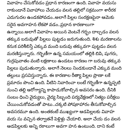
వివాహం చేసుకోవడం ప్రధాన కారణంగా ఉంది. వివాహ వయసు
రాకుండానే వివాహాలు చేయడం వలన తల్లిలో సక్రమంగా శారీరక
ఎదుగుదల ఉండకపోవడం..అలాగే పిల్లల సంరక్షణపైనా ఆమెకు
సరైన అవగాహన లేకపో వడం..ప్రధాన కారణాలుగా
ఉన్నాయి.అలాగే వివాహం అయిన వెంటనే గర్భం దాల్చడం వలన
తక్కువ బరువుతో పిల్లలు పుట్టడం జరుగుతుంది. శిశు మరణాలను
కనుక పరిశీలిస్తే ఎక్కువ మంది బరువు తక్కువగా పుట్టడం వలన
మరణిస్తున్నారు. గర్భిణీగా ఉన్న సమయంలో తల్లికి బిపి, షుగరు,
గుర్రపువాతం వంటి లక్షణాలు ఉండటం కారణం గా బరువు తక్కువ
పిల్లలు పుడుతున్నారు. అలాగే నెలలు నిండకుండానే ఎక్కువ మంది
తల్లులు ప్రసవిస్తున్నారు. ఈ కారణాల రీత్యా పిల్లల ప్రాణా లకే
ప్రమాదం పొంచి ఉంది. వీటిని నివారించా లంటే గర్భిణీగా ఉన్నప్పటి
నుంచి తల్లి ఆరోగ్యాన్ని కాపాడుకోవాల్సిన అవసరం ఉంది. దీనికి
సంబం ధించి వైద్యులు, వైద్య సిబ్బంది పర్యవేక్షణలో నిత్యం పరీక్షలు
చేయించుకోవడంతో పాటు..చక్కటి పోషకాహారం తీసుకోవాల్సిన
అవసరమూ ఉంది. అంతకంటే ముఖ్యంగా ఆడపిల్లలకు వివాహ
వయ సు వచ్చిన తర్వాతనే పెళ్లిళ్లు చేయాలి. అలా చేయ డం వలన
ఆడపిల్లలకు అన్ని రకాలుగా అవగా హన ఉంటుంది. దాని కంటే