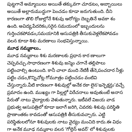
పుట్టగానే అమ్మాయిలు అయితే తక్కువగా చూడటం, అబ్బాయిలు
అయితే అల్లారుముద్దుగా పెంచడం కూడా జరుగుతుంది. దీని
కారణంగా తొలి రోజుల్లోనే శిశువు ఆరోగ్యం దెబ్బతినే అవకా శం
ఉంది. అవిద్య,పేదరికం,సరైన సమయంలో ఇబ్బందులను
గుర్తించకపోవడం,సమయానికి ఆసుపత్రికి తీసుకువెళ్లలేకపోవడం
వలన కూడా శిశు మరణాలు సంభవిస్తున్నాయి.
మూఢ నమ్మకాలు..
మూఢ నమ్మకాలు శిశు మరణాలకు ప్రధాన కార ణాలుగా
చెప్పవచ్చు.సాధారణంగా శిశువు జన్మిం చగానే తల్లిపాలు
పట్టించాల్సి ఉంటుంది. కానీ చాలా మంది నేటికీ తేనె,పంచదార నీళ్లు
పట్టిం చడం,కొన్నిచోట్ల గోమూత్రం పట్టించడం వంటివి
చేస్తున్నారు.వీటి కారణంగా శిశువుల్లో అనేక రకా లైన‘ఇన్ఫెక్షన్లు’వచ్చే
ప్రమాదం ఉంది. ముఖ్యం గా పిల్లల్లో విరేచనాలు అవుతుంటే అనాస
పేరుతో నాటు వైద్యాలకు వెళుతున్నారు. ఇటీవలే విజయ వాడ
ప్రభుత్వ ఆసుపత్రిలో కూడా ఇలాగే జరిగి, చివరకు శిశువు పరిస్థితి
ప్రాణాంతకం కావడంతో ఆసుపత్రికి తీసుకువచ్చారు. ఎట్టి
పరిస్థితులలోనూ శిశువులకు నాటు వైద్యం మంచిది కాదు.ఈ విధం
గా అనేక మూఢ నమ్మకాల వలన ‘గోల్డెన్‌ అవర్‌’ లో శిశువులకు