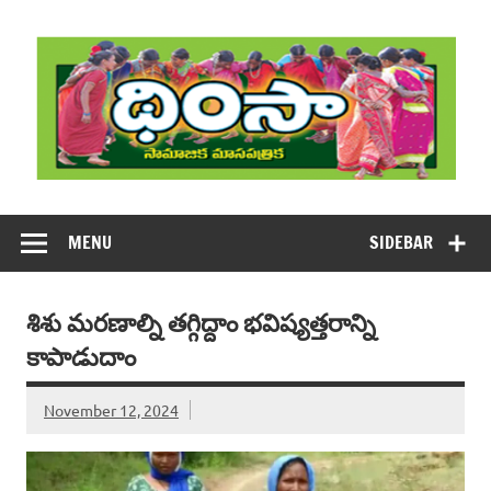
Skip
to
content
DHIMSA
Dhimsa Telugu Monthly Magazine
MENU
SIDEBAR
శిశు మరణాల్ని తగ్గిద్దాం భవిష్యత్తరాన్ని
కాపాడుదాం
November 12, 2024