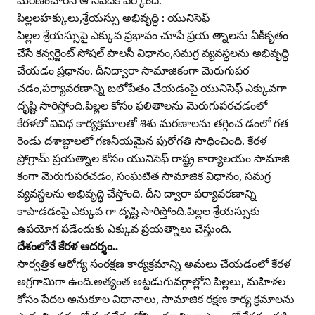
పిల్లలహక్కులు,శ్రేయస్సు అభివృద్ధి : యునిసెఫ్‌
పిల్లల శ్రేయస్సుపై ఎక్కువ ప్రభావం చూపే ప్రయ త్నాలను ఏకీకృతం
చేసే కన్వర్జెంట్‌ సోషల్‌ పాలసీ విధానం,సమగ్ర వ్యవస్థలను అభివృద్ధి
చేయడం ప్రధానం. దీనిద్వారా సామాజికంగా మెరుగుపర
చడం,పర్యావరణాన్ని బలోపేతం చేయడంపై యునిసెఫ్‌ ఎక్కువగా
దృష్టి సారిస్తోంది.పిల్లల కోసం ఫలితాలను మెరుగుపరచడంలో
కేరళలో వివిధ కార్యక్రమాలతో శిశు మరణాలను తగ్గించ డంలో గత
రెండు దశాబ్దాలలో గణనీయమైన పురోగతి సాధించింది. కేరళ
ప్రోగ్రామ్‌ ప్రయత్నాల కోసం యునిసెఫ్‌ రాష్ట్ర కార్యాలయం సామాజి
కంగా మెరుగుపరచడం, సంఘటిత సామాజిక విధానం, సమగ్ర
వ్యవస్థలను అభివృద్ధి చేస్తోంది. దీని ద్వారా పర్యావరణాన్ని
కాపాడడంపై ఎక్కువ గా దృష్టి సారిస్తోంది.పిల్లల శ్రేయస్సుకు
ఉపయోగ పడేందుకు ఎక్కువ ప్రయత్నాలు చేస్తుంది.
దేశంలోనే కేరళ ఆదర్శం..
సార్వత్రిక ఆరోగ్య సంరక్షణ కార్యక్రమాన్ని అమలు చేయడంలో కేరళ
అగ్రగామిగా ఉంది.అత్యంత అట్టడుగువర్గాల్లోని పిల్లలు, మహిళల
కోసం పేదల అనుకూల విధానాలు, సామాజిక రక్షణ కార్య క్రమాలను