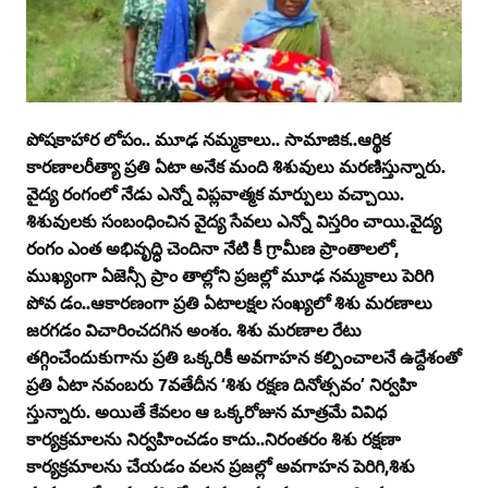
పోషకాహార లోపం.. మూఢ నమ్మకాలు.. సామాజిక..ఆర్థిక
కారణాలరీత్యా ప్రతి ఏటా అనేక మంది శిశువులు మరణిస్తున్నారు.
వైద్య రంగంలో నేడు ఎన్నో విప్లవాత్మక మార్పులు వచ్చాయి.
శిశువులకు సంబంధించిన వైద్య సేవలు ఎన్నో విస్తరిం చాయి.వైద్య
రంగం ఎంత అభివృద్ధి చెందినా నేటి కీ గ్రామీణ ప్రాంతాలలో,
ముఖ్యంగా ఏజెన్సీ ప్రాం తాల్లోని ప్రజల్లో మూఢ నమ్మకాలు పెరిగి
పోవ డం..ఆకారణంగా ప్రతి ఏటాలక్షల సంఖ్యలో శిశు మరణాలు
జరగడం విచారించదగిన అంశం. శిశు మరణాల రేటు
తగ్గించేందుకుగాను ప్రతి ఒక్కరికీ అవగాహన కల్పించాలనే ఉద్దేశంతో
ప్రతి ఏటా నవంబరు 7వతేదీన ‘శిశు రక్షణ దినోత్సవం’ నిర్వహి
స్తున్నారు. అయితే కేవలం ఆ ఒక్కరోజున మాత్రమే వివిధ
కార్యక్రమాలను నిర్వహించడం కాదు..నిరంతరం శిశు రక్షణా
కార్యక్రమాలను చేయడం వలన ప్రజల్లో అవగాహన పెరిగి,శిశు