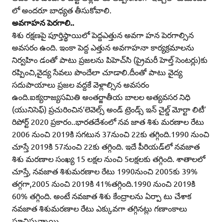
లో అందరూ బాధ్యత తీసుకోవాలి.
అవగాహన పెరగాలి..
శిశు రక్షణపై పూర్తిస్థాయిలో పెద్దఎత్తున అవగా హన పెరగాల్సిన
అవసరం ఉంది. ఇంకా పెద్ద ఎత్తున అవగాహనా కార్యక్రమాలను
నిర్వహిం డంతో పాటు ప్రజలను పిహెచ్‌సి (ప్రైమరీ హెల్త్‌ సెంటర్లు)కు
రప్పించి,వైద్య సేవలు పొందేలా చూడాలి.దీంతో పాటు వైద్య
సదుపాయాలు ప్రజల వద్దకే వెళ్లాల్సిన అవసరం
ఉంది.ఐక్యరాజ్యసమితి అంతర్జాతీయ బాలల అత్యవసర నిధి
(యునిసెఫ్‌) ప్రచురించిన‘లెవెల్స్‌ అండ్‌ ట్రెండ్స్‌ ఇన్‌ చైల్డ్‌ మోర్టా లిటీ’
రిపోర్ట్‌ 2020 ప్రకారం..భారతదేశంలో నవ జాత శిశు మరణాల రేటు
2006 నుంచి 2019కి సగటున 37నుంచి 22కు తగ్గింది.1990 నుంచి
చూస్తే 2019కి 57నుంచి 22కు తగ్గింది. ఇదే పీరియడ్‌లో నవజాత
శిశు మరణాల సంఖ్య 15 లక్షల నుంచి 5లక్షలకు తగ్గింది. శాతాలలో
చూస్తే, నవజాత శిశుమరణాల రేటు 1990నుంచి 2005కు 39%
తగ్గగా,2005 నుంచి 2019కి 41%తగ్గింది.1990 నుంచి 2019కి
60% తగ్గింది. అంటే నవజాత శిశు కేంద్రాలను ఏర్పా టు చేశాక
నవజాత శిశుమరణాల రేటు ఎక్కువగా తగ్గినట్లు గణాంకాలు
సూచిస్తున్నాయి.