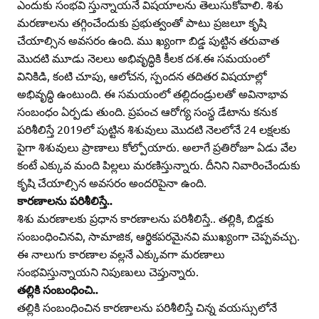
ఎందుకు సంభవి స్తున్నాయనే విషయాలను తెలుసుకోవాలి. శిశు
మరణాలను తగ్గించేందుకు ప్రభుత్వంతో పాటు ప్రజలూ కృషి
చేయాల్సిన అవసరం ఉంది. ము ఖ్యంగా బిడ్డ పుట్టిన తరువాత
మొదటి మూడు నెలలు అభివృద్ధికి కీలక దశ.ఈ సమయంలో
వినికిడి, కంటి చూపు, ఆలోచన, స్పందన తదితర విషయాల్లో
అభివృద్ధి ఉంటుంది. ఈ సమయంలో తల్లిదండ్రులతో అవినాభావ
సంబంధం ఏర్పడు తుంది. ప్రపంచ ఆరోగ్య సంస్థ డేటాను కనుక
పరిశీలిస్తే 2019లో పుట్టిన శిశువులు మొదటి నెలలోనే 24 లక్షలకు
పైగా శిశువులు ప్రాణాలు కోల్పోయారు. అలాగే ప్రతిరోజూ ఏడు వేల
కంటే ఎక్కువ మంది పిల్లలు మరణిస్తున్నారు. దీనిని నివారించేందుకు
కృషి చేయాల్సిన అవసరం అందరిపైనా ఉంది.
కారణాలను పరిశీలిస్తే..
శిశు మరణాలకు ప్రధాన కారణాలను పరిశీలిస్తే.. తల్లికి, బిడ్డకు
సంబంధించినవి, సామాజిక, ఆర్థికపరమైనవి ముఖ్యంగా చెప్పవచ్చు.
ఈ నాలుగు కారణాల వల్లనే ఎక్కువగా మరణాలు
సంభవిస్తున్నాయని నిపుణులు చెప్తున్నారు.
తల్లికి సంబంధించి..
తల్లికి సంబంధించిన కారణాలను పరిశీలిస్తే చిన్న వయస్సులోనే