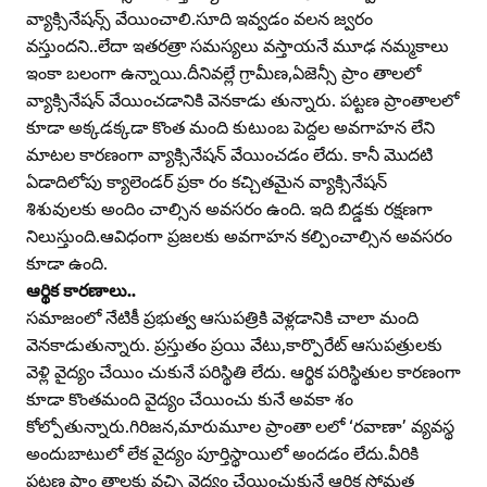
వ్యాక్సినేషన్స్‌ వేయించాలి.సూది ఇవ్వడం వలన జ్వరం
వస్తుందని..లేదా ఇతరత్రా సమస్యలు వస్తాయనే మూఢ నమ్మకాలు
ఇంకా బలంగా ఉన్నాయి.దీనివల్లే గ్రామీణ,ఏజెన్సీ ప్రాం తాలలో
వ్యాక్సినేషన్‌ వేయించడానికి వెనకాడు తున్నారు. పట్టణ ప్రాంతాలలో
కూడా అక్కడక్కడా కొంత మంది కుటుంబ పెద్దల అవగాహన లేని
మాటల కారణంగా వ్యాక్సినేషన్‌ వేయించడం లేదు. కానీ మొదటి
ఏడాదిలోపు క్యాలెండర్‌ ప్రకా రం కచ్చితమైన వ్యాక్సినేషన్‌
శిశువులకు అందిం చాల్సిన అవసరం ఉంది. ఇది బిడ్డకు రక్షణగా
నిలుస్తుంది.ఆవిధంగా ప్రజలకు అవగాహన కల్పించాల్సిన అవసరం
కూడా ఉంది.
ఆర్థిక కారణాలు..
సమాజంలో నేటికీ ప్రభుత్వ ఆసుపత్రికి వెళ్లడానికి చాలా మంది
వెనకాడుతున్నారు. ప్రస్తుతం ప్రయి వేటు,కార్పొరేట్‌ ఆసుపత్రులకు
వెళ్లి వైద్యం చేయిం చుకునే పరిస్థితి లేదు. ఆర్థిక పరిస్థితుల కారణంగా
కూడా కొంతమంది వైద్యం చేయించు కునే అవకా శం
కోల్పోతున్నారు.గిరిజన,మారుమూల ప్రాంతా లలో ‘రవాణా’ వ్యవస్థ
అందుబాటులో లేక వైద్యం పూర్తిస్థాయిలో అందడం లేదు.వీరికి
పట్టణ ప్రాం తాలకు వచ్చి వైద్యం చేయించుకునే ఆర్థిక స్థోమత