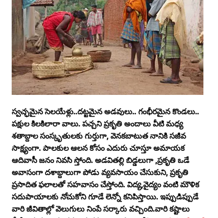
స్వచ్ఛమైన సెలయేళ్లు..దట్టమైన అడవులు.. గంభీరమైన కొండలు..
పక్షుల కిలకిలారా వాలు. పచ్చని ప్రకృతి అందాలు వీటి మధ్య
శతాబ్దాల సంస్కృతులకు గుర్తుగా, వెనకబాటుత నానికి సజీవ
సాక్ష్యంగా. పాలకుల ఆలన కోసం ఎదురు చూస్తూ అమాయక
ఆదివాసీ జనం నివసి స్తోంది. అడవితల్లి బిడ్డలుగా ,ప్రకృతి ఒడే
అవాసంగా దశాబ్దాలుగా పోడు వ్యవసాయం చేసుకుని, ప్రకృతి
ప్రసాదిత ఫలాలతో సహవాసం చేస్తోంది. విద్య,వైద్యం వంటి మౌళిక
సదుపాయాలకు నోచుకోని గూడే లెన్నో కనిపిస్తాయి. ఇప్పుడిప్పుడే
వారి జీవితాల్లో వెలుగులు నింపే సర్కారు వచ్చింది.వారి కష్టాలు