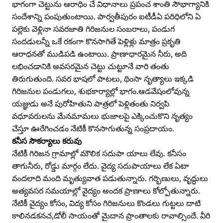
భాగంగా చెట్టును ఆరాధిం చే విధానాలు ప్రపంచ శాంతి సౌభాగ్యానికి
సందేశాన్ని పంపుతుంటాయి. పార్వతీపురం ఐటీడీఏ పరిధిలోని ఏ
పల్లెకు వెళ్లినా సవరజాతి గిరిజనుల సంబరాలు, పండుగ
సందడులన్నీ ఒకే రకంగా కొనసాగితే పెళ్లిళ్లు మాత్రం ప్రకృతి
ఆరాధనతో ముడిపడి ఉంటాయి. ప్రాణాధారమైన నీరు, అది
లభించడానికి అవసరమైన చెట్టు చుట్టూనే వారి తంతు
తిరుగుతుంది. సవర భాషలో పాటలు, థింసా నృత్యాలు ఇక్కడి
గిరిజనుల పండుగలు, శుభకార్యాల్లో భాగం.ఆడవేషంలోవున్న
యజ్ఞుడు అనే పురోహితుని పాత్రలో పెళ్లితంతు నిర్వపి
వధూవరులను మేనమామలు భుజాలపై ఎక్కించుకొని నృత్యం
చేస్తూ ఊరేగించడం నేటికీ కొనసాగుతున్న సంప్రదాయం.
కనీస సౌకర్యాలు కరువు
నేటికీ గిరిజన గ్రామాల్లో మౌలిక సదుపా యాలు లేవు. కనీసం
తాగునీరు, రోడ్డు మార్గం లేదు. వైద్య సదుపాయాలు లేక ఏటా
వందలాది మంది మృత్యువాత పడుతున్నారు. గర్భిణులు, వృద్ధులు
అత్యవసర సమయాల్లో వైద్యం అందక ప్రాణాలు కోల్పోతున్నారు.
నేటికీ వైద్యం కోసం, విద్య కోసం గిరిజనులు కొండలు గుట్టలు దాటి
కాలినడకనచ,డోలీ సాయంతో మైదాన ప్రాంతాలకు రావాల్సిందే. వీరి