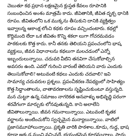
చెబుతూ కథ ప్రధాన లక్షణమైన క్లుప్తత కేవలం రూపానికి
సంబంధించిన అంశం మాత్రమే కాదు. జీవితానికి, జీవిత దృక్ప థానికి
రూపం. జీవితంలోని ఒక ముక్కను తీసుకుని దానికి వ్యక్తిత్వం
ఇవ్వాలన్న ఆకాంక్ష లోంచి కథకు రూపం వచ్చిందంటారు. కథల్లో
కొద్దిమంది లేదా ఒక జీవితం కొన్ని శకలా లుగా గోచరమవడం
పాఠకులకు కొత్త కాదు. కానీ తనకు తెలియని ప్రపంచంలోని భాష,
వ్యక్తులు, జీవన విధానాలను కథలుగా మలచడంలో ఎన్నో
ఇబ్బందులున్నాయి. చదువరి వీటిని తనవిగా చేసుకోవాల్సిన
అవసరం ఉంది. ఎవరో గురించి వారంటే తెలియని వారు ఎందుకు
తెలుసుకోవాలి? అటువంటి కథలు ఎందుకు చదవాలి? ఇవి
సామాన్య చదువరుల ప్రశ్నలు. ప్రపంచీకరణ నేపథ్యంలో సాహిత్యం
కొత్త సిద్ధాంతాలను, వాతావరణాలను సృష్టించుకుంటూ వస్తున్నది.
మన చుట్టూ ఉన్న సమాజం నాగరికత ఆనవాళ్ళు అభివృద్ధి పరంగా
శరవేగంగా మార్పుకు లోనవుతున్నది. కాని అలాలేని
జీవితాలున్నాయి. జీవన గమనాలున్నాయి. ఎటువంటి కృతక
వర్ణాలను అంటించుకోని స్వచ్ఛమైన మన్యాలున్నాయి. వాటిలో
ప్రజాసమూహాలున్నాయి. ప్రకృతి వారికి పాఠశాల..కూడు, గుడ్డ, భాష
కూడా అక్కడ నుంచి వచ్చినదే. భయంకమెన క్రూరమృగాలు, సాధు