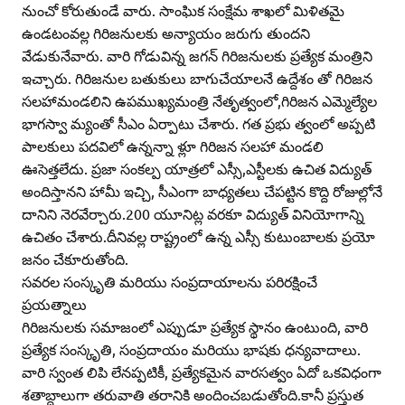
నుంచో కోరుతుండే వారు. సాంఘిక సంక్షేమ శాఖలో మిళితమై
ఉండటంవల్ల గిరిజనులకు అన్యాయం జరుగు తుందని
వేడుకునేవారు. వారి గోడువిన్న జగన్‌ గిరిజనులకు ప్రత్యేక మంత్రిని
ఇచ్చారు. గిరిజనుల బతుకులు బాగుచేయాలనే ఉద్దేశం తో గిరిజన
సలహామండలిని ఉపముఖ్యమంత్రి నేతృత్వంలో,గిరిజన ఎమ్మెల్యేల
భాగస్వా మ్యంతో సీఎం ఏర్పాటు చేశారు. గత ప్రభు త్వంలో అప్పటి
పాలకులు పదవిలో ఉన్నన్నా ళ్లూ గిరిజన సలహా మండలి
ఊసెత్తలేదు. ప్రజా సంకల్ప యాత్రలో ఎస్సీ,ఎస్టీలకు ఉచిత విద్యుత్‌
అందిస్తానని హామీ ఇచ్చి, సీఎంగా బాధ్యతలు చేపట్టిన కొద్ది రోజుల్లోనే
దానిని నెరవేర్చారు.200 యూనిట్ల వరకూ విద్యుత్‌ వినియోగాన్ని
ఉచితం చేశారు.దీనివల్ల రాష్ట్రంలో ఉన్న ఎస్సీ కుటుంబాలకు ప్రయో
జనం చేకూరుతోంది.
సవరల సంస్కృతి మరియు సంప్రదాయాలను పరిరక్షించే
ప్రయత్నాలు
గిరిజనులకు సమాజంలో ఎప్పుడూ ప్రత్యేక స్థానం ఉంటుంది, వారి
ప్రత్యేక సంస్కృతి, సంప్రదాయం మరియు భాషకు ధన్యవాదాలు.
వారి స్వంత లిపి లేనప్పటికీ, ప్రత్యేకమైన వారసత్వం ఏదో ఒకవిధంగా
శతాబ్దాలుగా తరువాతి తరానికి అందించబడుతోంది.కానీ ప్రస్తుత