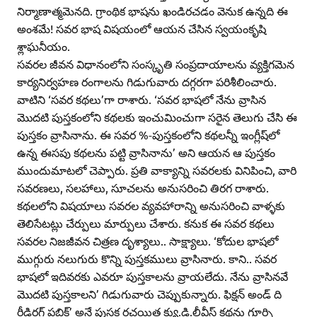
నిర్మాణాత్మమెనది. గ్రాంథిక భాషను ఖండిరచడం వెనుక ఉన్నది ఈ
అంశమే! సవర భాష విషయంలో ఆయన చేసిన స్వయంకృషి
శ్లాఘనీయం.
సవరల జీవన విధానంలోని సంస్కృతి సంప్రదాయాలను వ్యక్తిగమెన
కార్యనిర్వహణ రంగాలను గిడుగువారు దగ్గరగా పరిశీలించారు.
వాటిని ‘సవర కథలు’గా రాశారు. ‘సవర భాషలో నేను వ్రాసిన
మొదటి పుస్తకంలోని కథలకు ఇంచుమించుగా సరైన తెలుగు చేసి ఈ
పుస్తకం వ్రాసినాను. ఈ సవర %-పుస్తకంలోని కథలన్నీ ఇంగ్లీష్‌లో
ఉన్న ఈసపు కథలను పట్టి వ్రాసినాను’ అని ఆయన ఆ పుస్తకం
ముందుమాటలో చెప్పారు. ప్రతి వాక్యాన్ని సవరలకు వినిపించి, వారి
సవరణలు, సలహాలు, సూచలను అనుసరించి తిరగ రాశారు.
కథలలోని విషయాలు సవరల వ్యవహారాన్ని అనుసరించి వాళ్ళకు
తెలిసేటట్లు చేర్పులు మార్పులు చేశారు. కనుక ఈ సవర కథలు
సవరల నిజజీవన చిత్రణ దృశ్యాలు.. సాక్ష్యాలు. ‘కోదుల భాషలో
ముగ్గురు నలుగురు కొన్ని పుస్తకములు వ్రాసినారు. కాని.. సవర
భాషలో ఇదివరకు ఎవరూ పుస్తకాలను వ్రాయలేదు. నేను వ్రాసినవే
మొదటి పుస్తకాలని’ గిడుగువారు చెప్పుకున్నారు. ఫిక్షన్‌ అండ్‌ ది
రీడిరగ్‌ పబ్లిక్‌’ అనే పుస్తక రచయిత క్యు.డి.లీవీస్‌ కథను గూర్చి