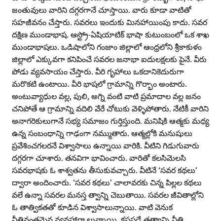
జంతువులు వారిని దగ్గరగానే చూస్తాయి. వారు కూడా వాటితో
సహజీవనం చేస్తారు. సవరలు ఇందుకు మినహాయింపు కాదు. సవర
దక్షిణ ముండాభాష. ఆస్ట్రో-ఏషియాటిక్‌ భాషా కుటుంబంలో ఒక శాఖ
ముండాభాషలు. ఒడిషాలోని గంజాం జిల్లాలో ఆంధ్రలోని శ్రీకాకుళం
జిల్లాలో ఎక్కువగా కనిపించే సవరల జనాభా ఐదులక్షలకు పైనే. వీరు
పోడు వ్యవసాయం చేస్తారు. వీరి గృహాలు ఒకదానికెదురుగా
మరొకటి ఉంటాయి. వీరి భాషలో గ్రామాన్ని గొర్భాం అంటారు.
అంటువ్యాధుల వల్ల, పులి, అగ్ని వంటి వాటి ప్రమాదాల వల్ల జనం
చనిపోతే ఆ గ్రామాన్ని వదిలి వేరే చోటుకు వెళ్ళిపోతారు. నేటికీ వారిని
అనాగరికులుగానే సభ్య సమాజం గుర్తిస్తుంది. మనిషికి ఆత్మకు మధ్య
ఉన్న సంబంధాన్ని గాఢంగా నమ్ముతారు. ఆత్మల్లోకి మనుషులు
ప్రవేశించగలరనే విశ్వాసాలు ఉన్నాయి వారికి. వీటిని గిడుగువారు
దగ్గరగా చూశారు. తనవిగా భావించారు. వారితో కలసిమెలసి
సవరభాషకు ఓ శాశ్వతను తీసుకువచ్చారు. వీటినే ‘సవర కథలు’
ద్వారా అందించారు. ‘సవర కథలు’ చాలావరకు చిన్న పిల్లల కథలు
వలే ఉన్నా సవరల మనస్త త్వాన్ని చెబుతాయి. సవరల జీవితాల్లోని
ఓ తాత్వికతతో కూడిన విశ్వాసాలున్నాయి. వాటి వెనుక
నీతివంతమైన వ్యవహారా లున్నాయి. కష్టపడే తత్వాన్ని నీతి