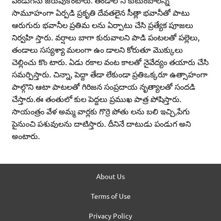
పండుగను జరుపుకొంటారు. తండాలోని కుటుంబాలన్నీ
సామూహంగా ఏర్పడి ప్రకృతి దేవతలైన సీత్లా భవానీతో పాటు
ఆరుగురు భవానీల ప్రతిమ లను ఏర్పాటు చేసి ప్రత్యేక పూజలు
నిర్వహి స్తారు. వర్షాలు బాగా కురువాలని పాడి పంటలతో పల్లెలు,
తండాలు సస్యశ్యా మలంగా ఉం డాలని కోరుతూ మొక్కులు
చెల్లించు కొం టారు. ఏడు రకాల వంట కాలతో నైవేద్యం తయారు చేసి
సమర్పిస్తారు. చిన్నా, పెద్దా తేడా లేకుండా ప్రతిఒక్కరూ ఉత్సాహంగా
పాల్గొని ఆటా పాటలతో గిరిజన సంప్రదాయ నృత్యాలతో సందడి
చేస్తారు.ఈ తంతులో కుల పెద్దలు ప్రముఖ పాత్ర పోషిస్తారు.
సాయంత్రం వేళ అమ్మ వార్లకు గొర్రె పోతు లను బలి ఇచ్చి,పేగు
పైనుంచి పశువులను దాటిస్తారు. దీనినే దాటుడు పండుగ అని
అంటారు.
About Us
Terms of Use
Privacy Policy