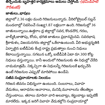
తీర్చేందుకు బృహత్తర కార్యక్రమాలు అమలు చేస్తోంది
.
-(భమిడిపాటి
గౌరీశంకర్‌)
జాతులు..భాషలు
జిల్లాలో 2.36 లక్షల మంది గిరిజనులున్నారు. వీరిలోట్రైబల్‌ సబ్లన్‌
మండలాల్లో నివసించే సంఖ్య1.87 లక్షలుగా ఉంది. గిరిజనుల్లో 36
జాతులున్నాయి.ఉత్తరాం ధ్ర జిల్లాల్లో సవర, కొండదొర, గదబ,
వాల్మీకి,జాతాపు, కోయ, భగత జాతులు ప్రధానమైనవి. సవరభాష
శ్రీకాకుళం, విజయనగరం జిల్లాల్లో ఒకేలాఉంటుంది. వీరి అభ్యున్నతికి
ఏర్పాటైన ఐటీడీఏకు కేంద్ర రాష్ట్ర ప్రభుత్వాల నుంచి నిధులు
కేటాయిస్తున్నాయి. సగటున ఒక్కో ఐటీడీఏకి ఏటా రూ.300 కోట్ల
నిధులు వస్తున్నాయి. కానీ అందులో గిరిజనులకు ఈ నిధుల్లో చేరేది
నామమాత్రమే. నిక్కచ్చిగా ఈ నిధులన్నీ గిరిజనులకే ఖర్చుచేసి
ఉంటే గిరిజనుల ఎప్పుడో మారిపోయి ఉండేవి.
సజీవ సంప్రదాయాలకు నిలయం
గిరిజన జీవనం విభిన్నంగా ఉంటుంది. సంబరాలు, వివాహ
వేడుకలు, ఆరాధనల ఆచారాలు, మనిషి మూలాలను తేటతెల్లం
చేస్తుంటాయి. తరాలు మారినా వారి అలవాట్లు, కట్టుబాట్లు ఇప్పటికీ
మారలేదు. ఇక్కడ జరిగే వివాహ వేడుకల్లోని సంప్రదాయాల్లో