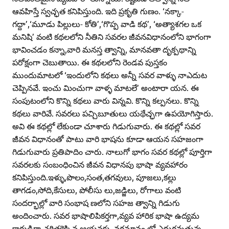
ఆవహిస్తే స్వచ్ఛత కనిపిస్తుంది. ఇది ప్రకృతి గుణం. ‘నక్కా-
గద్దా’,‘మూడు పిల్లులు- కోతి’,‘గొప్ప వాడి కథ’, ‘అత్యాశగల ఒక
మనిషి’ వంటి కథలలోని నీతిని సవరల జీవనవిధానంలోని భాగంగా
భావించడం కన్నా,వారి మనస్త త్వాన్ని, మానవతా దృక్పథాన్ని
పరోక్షంగా చెబుతాయి. ఈ కథలలోని రెండవ పుస్తకం
ముందుమాటలో ‘ఇందులోని కథలు అన్నీ సవర వాళ్ళు నాఎదుట
చెప్పినవే. ఇంచు మించుగా వాళ్ళ మాటలే’ అంటారా యన. ఈ
సంపుటంలోని కొన్ని కథలు వారు విన్నవి. కొన్ని కల్పనలు. కొన్ని
కథలు వారివే. సవరలు పచ్చిబూతులు యథేచ్ఛగా ఉపయోగిస్తారు.
అవి ఈ కథల్లో లేకుండా చూశారు గిడుగువారు. ఈ కథల్లో సవర
జీవన విధానంతో పాటు వారి భాషను కూడా ఆయన సహజంగా
గిడుగువారు ప్రతిపాదిం చారు. నాలుగో భాగం సవర కథల్లో పూర్తిగా
సవరలకు సంబంధించిన జీవన విధానపు భాషా వ్యవహారం
కనిపిస్తుంది.ఇళ్ళు,పొలం,సంత,తగవులు, పూజలు,కల్లు
తాగడం,సోది,కేసులు, పోలీసు లు,జడ్జిలు, రోగాలు వంటి
సందర్భాల్లో వారి సంభాష ణలోని సహజ త్వాన్ని గిడుగు
అందించారు. సవర భాషాలిపికర్తగా,వ్యవ హారిక భాషా ఉద్యమ
కారుడిగా చరిత్రకెక్కిన ఆయనకు, వర్తమానం లో ఎదురవుతున్న