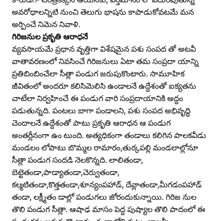
అవరోధాలన్నిటి నుంచి తెలుగు భాషను కాపాడుకోవటమే మన
అర్పించే నిమెన నివాళి.
గిరిజనుల ప్రకృతి ఆరాధనే
వ్యవసాయమే ప్రధాన వృత్తిగా విశేషమైన పశు సంపద తో అటవీ
వాతావరణంలో నివసించే గిరిజనులు ఏటా తమ సంప్రదా యాన్ని
ప్రతిబింబించేలా సీత్లా పండుగ జరుపుకొంటారు. సామూహిక
జీవితంలో అందరూ కలిసిమెలిసి ఉండాలనే ఉద్దేశంతో ఐక్యతను
చాటేలా నిర్వహించే ఈ పండుగ వారి సంప్రదాయానికి అద్దం
పడుతున్నది. పంటలు బాగా పండాలని, పశు సంపద అభివృద్ధి
చెందాలనే ఉద్దేశంతో పాటు ప్రకృతి ఆరాధన ఆ పండుగ
అంతర్లీనంగా ఉం టుంది. అత్యధికంగా తండాలు కలిగిన పాలకవీడు
మండలం లోపాటు బొమ్మల రామారం,తుర్కపల్లి మండలాల్లోనూ
సీత్లా పండుగ సందడి నెలకొన్నది. లాలితండా,
బెట్టెతండా,పాడ్యాతండా,చెర్వుతండా,
కల్మటితండా,కొత్తతండా,శూన్యంపహాడ్‌, దేవ్లాతండా,మీగడంపహాడ్‌
తండా, లక్ష్మీతం డాల్లో పండుగలు జోరందుకున్నాయి. గిరిజ నుల
తొలి పండుగ సీత్లా. ఆషాఢ మాసం పెద్ద పుష్యాల తొలి పాదంలో ఈ