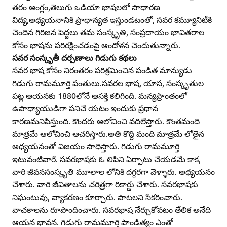
తరం ఆంగ్లం,తెలుగు ఒడియా భాషలలో సాధారణ
విద్య,అధ్యయనానికి ప్రాధాన్యత ఇస్తుండటంతో, సవర కమ్యూనిటీకి
చెందిన గిరిజన పెద్దలు తమ సంస్కృతి, సంప్రదాయం భావితరాల
కోసం భాషను పరిరక్షించడంపై ఆందోళన చెందుతున్నారు.
సవర సంస్కృతీ దర్పణాలు గిడుగు కథలు
సవర భాష కోసం నిరంతరం పరిశ్రమించిన పండిత మాన్యుడు
గిడుగు రామమూర్తి పంతులు.సవరల భాష, యాస, సంస్కృతుల
పట్ల ఆయనకు 1880లోనే ఆసక్తి కలిగింది. మన్యప్రాంతంలో
ఉపాధ్యాయుడిగా పనిచే యటం ఇందుకు ప్రధాన
కారణమనిపిస్తుంది. కొందరు ఆలోచించి వదిలేస్తారు. కొంతమంది
మాత్రమే ఆలోచించి ఆచరిస్తారు.అతి కొద్ది మంది మాత్రమే లోతైన
అధ్యయనంతో విజయం సాధిస్తారు. గిడుగు రామమూర్తి
ఇటువంటివారే. సవరభాషకు ఓ లిపిని ఏర్పాటు చేయడమే కాక,
వారి జీవనసంస్కృతి మూలాల లోనికి దగ్గరగా వెళ్ళారు. అధ్యయనం
చేశారు. వారి జీవితాలను చరిత్రగా రికార్డు చేశారు. సవరభాషకు
నిఘంటువు, వ్యాకరణం కూర్చారు. పాటలని సేకరించారు.
వాచకాలను రూపొందించారు. సవరభాష నేర్చుకోవటం తేలిక అనేది
ఆయన భావన. గిడుగు రామమూర్తి పాండిత్యం ఎంతో