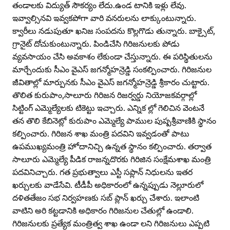
తండాలకు విద్యుత్‌ సౌకర్యం లేదు.ఉండ టానికి ఇళ్లు లేవు.
ఇవ్వాల్సినవి ఇవ్వకపోగా వారి వనరులను లాక్కుంటున్నారు.
క్వారీలు నడుపుతూ ఖనిజ సంపదను కొల్లగొడు తున్నారు. బాక్సైట్‌,
గ్రానైట్‌ దోచుకుంటున్నారు. పిండిచేసి గిరిజనులకు పోడు
వ్యవసాయం చేసి అవకాశం లేకుండా చేస్తున్నారు. ఈ పరిస్థితులను
మార్చేందుకు సీఎం వైఎస్‌ జగన్మోహన్రెడ్డి సంకల్పించారు. గిరిజనుల
జీవితాల్లో మార్పునకు సీఎం వైఎస్‌ జగన్మోహన్రెడ్డి శ్రీకారం చుట్టారు.
తొలిత కురుపాం,సాలూరు గిరిజన రిజర్వర్డు నియోజకవర్గాల్లో
సిట్టింగ్‌ ఎమ్మెల్యేలకు టికెట్టు ఇచ్చారు. ఎన్నిక ల్లో గెలిచిన వెంటనే
తన తొలి కేబినెట్లో కురుపాం ఎమ్మెల్యే పాముల పుష్పశ్రీవాణికి స్థానం
కల్పించారు. గిరిజన శాఖ మంత్రి పదవిని ఇవ్వడంతో పాటు
ఉపముఖ్యమంత్రి హోదానిచ్చి ఉన్నత స్థానం కల్పించారు. తర్వాత
సాలూరు ఎమ్మెల్యే పీడిక రాజన్నదొరకు గిరిజిన సంక్షేమశాఖ మంత్రి
పదవినిచ్చారు. గత ప్రభుత్వాలు ఎస్టీ సప్లాన్‌ నిధులను ఇతర
ఖర్చులకు వాడేసేవి. టీడీపీ అధికారంలో ఉన్నప్పుడు నెల్లూరులో
దళితతేజం సభ నిర్వహణకు సబ్‌ ప్లాన్‌ ఖర్చు చేశారు. ఇలాంటి
వాటిని అరి కట్టడానికి అధికారం గిరిజనుల చేతుల్లో ఉండాలి.
గిరిజనులకు ప్రత్యేక మంత్రిత్వ శాఖ ఉండా లని గిరిజనులు ఎప్పటి