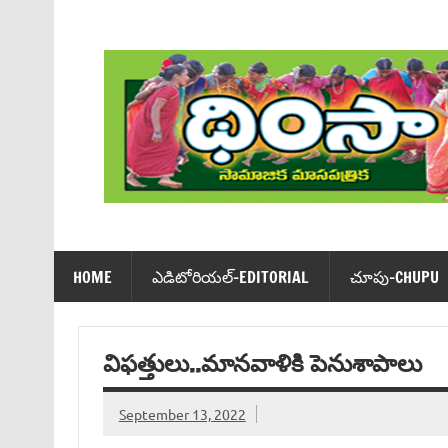
Skip
to
content
Dhimsa Telugu Monthly Magazine
HOME
ఎడిటోరియ‌ల్-EDITORIAL
చూపు-CHUPU
విఫత్తులు..మానవాళికి పెనుశాపాలు
September 13, 2022