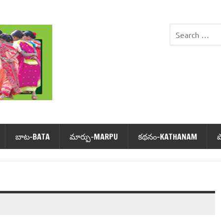
DHIMSA
బాట‌-BATA
మార్పు-MARPU
క‌థ‌నం-KATHANAM