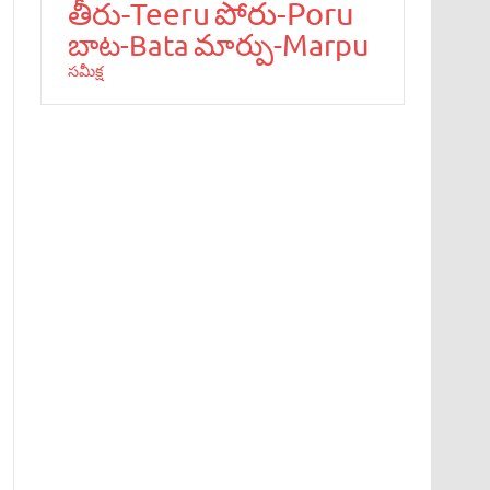
పోరు-Poru
తీరు-Teeru
మార్పు-Marpu
బాట‌-Bata
స‌మీక్ష‌