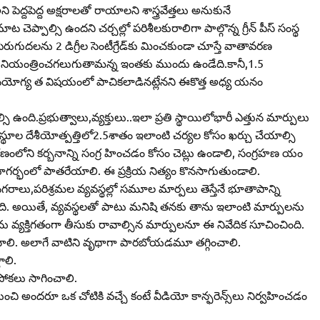
ి’ అని పెద్దపెద్ద అక్షరాలతో రాయాలని శాస్త్రవేత్తలు అనుకునే
ాల్సి ఉందని చర్చల్లో పరిశీలకురాలిగా పాల్గొన్న గ్రీన్‌ పీస్‌ సంస్థ
 పెరుగుదలను 2 డిగ్రీల సెంటీగ్రేడ్‌కు మించకుండా చూస్తే వాతావరణ
రకు నియంత్రించగలుగుతామన్న ఇంతకు ముందు ఉండేది.కానీ,1.5
పై జీవనయోగ్య త విషయంలో పాచికలాడినట్లేనని ఈకొత్త అధ్య యనం
ంది.ప్రభుత్వాలు,వ్యక్తులు..ఇలా ప్రతి స్థాయిలోభారీ ఎత్తున మార్పులు
 స్థూల దేశీయోత్పత్తిలో2.5శాతం ఇలాంటి చర్యల కోసం ఖర్చు చేయాల్సి
ంలోని కర్బనాన్ని సంగ్ర హించడం కోసం చెట్లు ఉండాలి, సంగ్రహణ యం
ూగర్భంలో పాతరేయాలి. ఈ ప్రక్రియ నిత్యం కొనసాగుతుండాలి.
లు,పరిశ్రమల వ్యవస్థల్లో సమూల మార్పలు తెస్తేనే భూతాపాన్ని
చింది. అయితే, వ్యవస్థలతో పాటు మనిషి తనకు తాను ఇలాంటి మార్పులను
ు గాను వ్యక్తిగతంగా తీసుకు రావాల్సిన మార్పులనూ ఈ నివేదిక సూచించింది.
ంచాలి. అలాగే వాటిని వృథాగా పారబోయడమూ తగ్గించాలి.
ాలి.
పోకలు సాగించాలి.
ంచి అందరూ ఒక చోటికి వచ్చే కంటే వీడియో కాన్ఫరెన్స్‌లు నిర్వహించడం