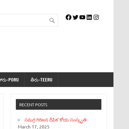
Facebook
Twitter
YouTube
LinkedIn
Instagram
పోరు-PORU
తీరు-TEERU
RECENT POSTS
సమగ్ర గిరిజన దీపిక`కోయ సంస్కృతి
March 17, 2025