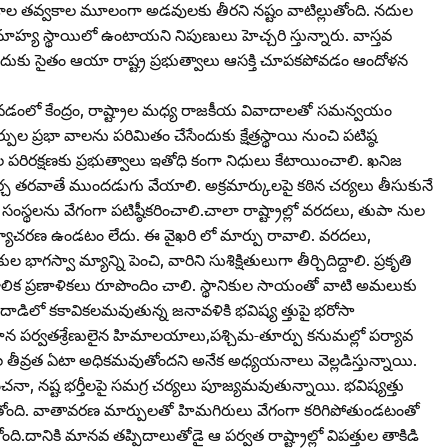
ఖనిజాల తవ్వకాల మూలంగా అడవులకు తీరని నష్టం వాటిల్లుతోంది. నదుల
్య స్థాయిలో ఉంటాయని నిపుణులు హెచ్చరి స్తున్నారు. వాస్తవ
ందుకు సైతం ఆయా రాష్ట్ర ప్రభుత్వాలు ఆసక్తి చూపకపోవడం ఆందోళన
కోవడంలో కేంద్రం, రాష్ట్రాల మధ్య రాజకీయ వివాదాలతో సమన్వయం
ప్రభా వాలను పరిమితం చేసేందుకు క్షేత్రస్థాయి నుంచి పటిష్ఠ
ల పరిరక్షణకు ప్రభుత్వాలు ఇతోధి కంగా నిధులు కేటాయించాలి. ఖనిజ
ౖన చర్చ తరవాతే ముందడుగు వేయాలి. అక్రమార్కులపై కఠిన చర్యలు తీసుకునే
ంస్థలను వేగంగా పటిష్ఠీకరించాలి.చాలా రాష్ట్రాల్లో వరదలు, తుపా నుల
కార్యాచరణ ఉండటం లేదు. ఈ వైఖరి లో మార్పు రావాలి. వరదలు,
 భాగస్వా మ్యాన్ని పెంచి, వారిని సుశిక్షితులుగా తీర్చిదిద్దాలి. ప్రకృతి
ిక ప్రణాళికలు రూపొందిం చాలి. స్థానికుల సాయంతో వాటి అమలుకు
తు ల దాడిలో కకావికలమవుతున్న జనావళికి భవిష్య త్తుపై భరోసా
ధాన పర్వతశ్రేణులైన హిమాలయాలు,పశ్చిమ-తూర్పు కనుమల్లో పర్యావ
దల తీవ్రత ఏటా అధికమవుతోందని అనేక అధ్యయనాలు వెల్లడిస్తున్నాయి.
నా, నష్ట భర్తీలపై సమగ్ర చర్యలు పూజ్యమవుతున్నాయి. భవిష్యత్తు
తోంది. వాతావరణ మార్పులతో హిమగిరులు వేగంగా కరిగిపోతుండటంతో
ది.దానికి మానవ తప్పిదాలుతోడై ఆ పర్వత రాష్ట్రాల్లో విపత్తుల తాకిడి