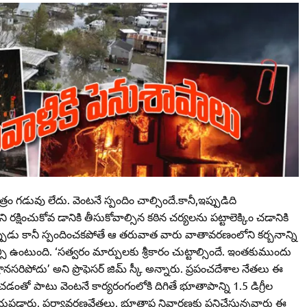
రం గడువు లేదు. వెంటనే స్పందిం చాల్సిందే.కానీ,ఇప్పుడిది
రక్షించుకోవ డానికి తీసుకోవాల్సిన కఠిన చర్యలను పట్టాలెక్కిం చడానికి
ప్పుడు కానీ స్పందించకపోతే ఆ తరువాత వారు వాతావరణంలోని కర్బనాన్ని
ి ఉంటుంది. ‘సత్వరం మార్పులకు శ్రీకారం చుట్టాల్సిందే. ఇంతకుముందు
రానసరిపోదు’ అని ప్రొఫెసర్‌ జిమ్‌ స్కీ అన్నారు. ప్రపంచదేశాల నేతలు ఈ
ించడంతో పాటు వెంటనే కార్యరంగంలోకి దిగితే భూతాపాన్ని 1.5 డిగ్రీల
్రాయపడ్డారు. పర్యావరణవేత్తలు, భూతాప నివారణకు పనిచేస్తున్నవారు ఈ