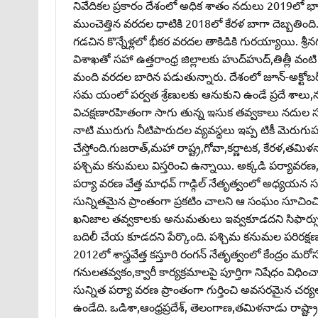
నివేదికల ప్రకారం దేశంలో అధిక శాతం నదులు 2019లో భా
ముంచెత్తిన వరదల ధాటికి 2018లో కేరళ బాగా దెబ్బతింది. ఉత
గడచిన కొన్నేళ్లలో భీకర వరదల తాకిడికి గురయ్యాయి. శ్రీ
విశాఖతో సహా ఉత్తరాంధ్ర జిల్లాలకు హుద్‌హుద్‌,తిత్లీ వం
మంది వరదల బారిన పడుతున్నారు. దేశంలో జూన్‌-అక్టోబర్‌
సమ యంలో పర్వత శ్రేణులకు ఆనుకుని ఉండే ప్రదే శాలు,న
విచక్షణారహితంగా సాగు తున్న ఇసుక తవ్వకాలు నదుల సహజ
నాటి మురుగు నీటిపారుదల వ్యవస్థలు ఇప్ప టికీ మెరుగుపడ
చేస్తోంది.గుజరాత్‌,మహా రాష్ట్ర,గోవా,కర్ణాటక, కేరళ,తమ
పశ్చిమ కనుమలు విస్తరించి ఉన్నాయి. అక్కడి పర్యావరణ, జ
పర్యా వరణ వేత్త మాధవ్‌ గాడ్గిల్‌ నేతృత్వంలో అధ్య
సున్నితమైన ప్రాంతంగా ప్రకటిం చాలని ఆ సంఘం సూచించింది. న
ఖనిజాల తవ్వకాలకు అనుమతులు ఇవ్వకూడదని సిఫార్సు చ
బదిలీ చేయ కూడదని పేర్కొంది. పశ్చిమ కనుమల పరిరక్షణ
2012లో శాస్త్రవేత్త కస్తూరి రంగన్‌ నేతృత్వంలో కేంద్రం మ
గనులతవ్వకం,క్వారీ కార్యక్రమాలపై పూర్తిగా నిషేధం వి
సున్నిత పర్యా వరణ ప్రాంతంగా గుర్తించి అవసరమైన చర్యలు
ఉండేది. ఒడిశా,ఆంధ్రప్రదేశ్‌, తెలంగాణ,తమిళనాడు రాష్ట్రా