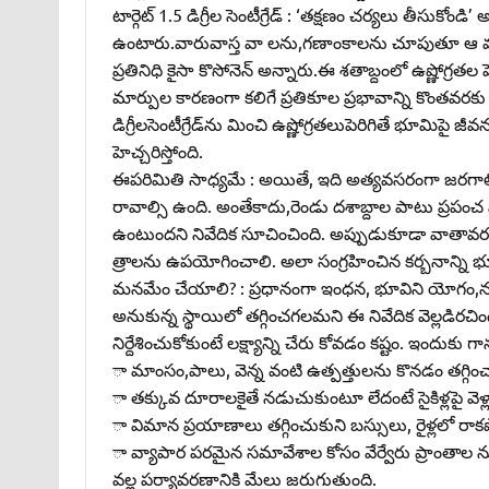
టార్గెట్‌ 1.5 డిగ్రీల సెంటీగ్రేడ్‌ : ‘తక్షణం చర్యలు తీసుకోండ
ఉంటారు.వారువాస్త వా లను,గణాంకాలను చూపుతూ ఆ మాట చెప్ప
ప్రతినిధి కైసా కొసోనెన్‌ అన్నారు.ఈ శతాబ్దంలో ఉష్ణోగ్రతల
మార్పుల కారణంగా కలిగే ప్రతికూల ప్రభావాన్ని కొంతవ
డిగ్రీలసెంటీగ్రేడ్‌ను మించి ఉష్ణోగ్రతలుపెరిగితే భూమి
హెచ్చరిస్తోంది.
ఈపరిమితి సాధ్యమే : అయితే, ఇది అత్యవసరంగా జరగాల్సి ఉ
రావాల్సి ఉంది. అంతేకాదు,రెండు దశాబ్దాల పాటు ప్రపంచ
ఉంటుందని నివేదిక సూచించింది. అప్పుడుకూడా వాతావరణ
త్రాలను ఉపయోగించాలి. అలా సంగ్రహించిన కర్బనాన్ని భ
మనమేం చేయాలి? : ప్రధానంగా ఇంధన, భూవిని యోగం,నగరా
అనుకున్న స్థాయిలో తగ్గించగలమని ఈ నివేదిక వెల్లడిర
నిర్దేశించుకోకుంటే లక్ష్యాన్ని చేరు కోవడం కష్టం. ఇందుక
ా మాంసం,పాలు, వెన్న వంటి ఉత్పత్తులను కొనడం తగ్గి
ా తక్కువ దూరాలకైతే నడుచుకుంటూ లేదంటే సైకిళ్లపై వెళ్ల
ా విమాన ప్రయాణాలు తగ్గించుకుని బస్సులు, రైళ్లలో రాక
ా వ్యాపార పరమైన సమావేశాల కోసం వేర్వేరు ప్రాంతాల ను
వల్ల పర్యావరణానికి మేలు జరుగుతుంది.