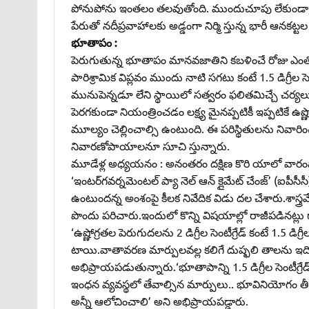
పోనుపోను ఇంతలం తలవుతోంది. ముందుచూపు లేకుండా, ప్
పేరుతో నదీప్రవాహాలకు అడ్డంగా నిర్మి స్తున్న భారీ ఆ
భూతాపం :
పెరుగుతున్న భూతాపం మానవజాతిని కబళించే రోజు ఎంతో దూ
పారిశ్రామిక విప్లవం ముందు నాటి సగటు కంటే 1.5 డిగ్రీల సెంట
మునుపెన్నడూ లేని స్థాయిలో సత్వరం ఫలితమిచ్చే చర్యలు చేపట
పెరగకుండా నియంత్రించడం లక్ష్య మైనప్పటికీ ఇప్పటికే ఉష్
మూల్యం చెల్లించాల్సి ఉంటుంది. ఈ పరిస్థితులను నివార
నివారణోపాయాలనూ సూచి స్తున్నారు.
మూడేళ్ల అధ్యయనం : అనంతరం దక్షిణ కొరి యాలో వారంపా
‘ఇంటర్‌గవర్నమెంటల్‌ ప్యా నెల్‌ ఆన్‌ క్లైమేట్‌ చేంజ్‌’ (ఐపీసీ
ఉంటుందన్న అంశంపై కీలక నివేదిక విడు దల చేశారు.శాస్త్రవ
పొందు పరిచారు.ఇందులో కొన్ని విషయాల్లో రాజీపడినట్లు గ
‘ఉష్ణోగ్రతల పెరుగుదలను 2 డిగ్రీల సెంటీగ్రేడ్‌ కంటే 1.5 డి
టాయి.వాతావరణ మార్పులవల్ల కలిగే దుష్ఫలి తాలను ఇది తగ్గ
అభిప్రాయపడుతున్నారు.‘భూతాపాన్ని 1.5 డిగ్రీల సెంటీగ్ర
ఇంధన వ్యవస్థలో తేవాల్సిన మార్పులు.. భూవినియోగం తీర
అన్నీ ఆలోచించాలి’ అని అభిప్రాయపడ్డారు.