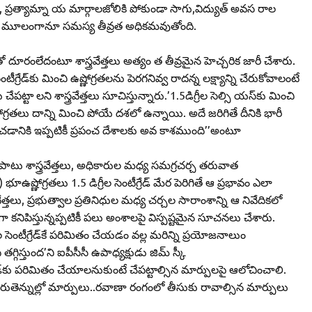
రత్యామ్నా య మార్గాలజోలికి పోకుండా సాగు,విద్యుత్‌ అవస రాల
నకట్టల మూలంగానూ సమస్య తీవ్రత అధికమవుతోంది.
రంలేదంటూ శాస్త్రవేత్తలు అత్యం త తీవ్రమైన హెచ్చరిక జారీ చేశారు.
ీగ్రేడ్‌కు మించి ఉష్ణోగ్రతలను పెరగనివ్వ రాదన్న లక్ష్యాన్ని చేరుకోవాలంటే
్టా లని శాస్త్రవేత్తలు సూచిస్తున్నారు.’1.5డిగ్రీల సెల్సి యస్‌కు మించి
ణోగ్రతలు దాన్ని మించి పోయే దశలో ఉన్నాయి. అదే జరిగితే దీనికి భారీ
ించడానికి ఇప్పటికీ ప్రపంచ దేశాలకు అవ కాశముంది’’అంటూ
టు శాస్త్రవేత్తలు, అధికారుల మధ్య సమగ్రచర్చ తరువాత
సీ) భూఉష్ణోగ్రతలు 1.5 డిగ్రీల సెంటీగ్రేడ్‌ మేర పెరిగితే ఆ ప్రభావం ఎలా
ేత్తలు, ప్రభుత్వాల ప్రతినిధుల మధ్య చర్చల సారాంశాన్ని ఆ నివేదికలో
ా కనిపిస్తున్నప్పటికీ పలు అంశాలపై విస్పష్టమైన సూచనలు చేశారు.
గ్రీల సెంటీగ్రేడ్‌కే పరిమితం చేయడం వల్ల మరిన్ని ప్రయోజనాలుం
ిస్తుంద’ని ఐపీసీసీ ఉపాధ్యక్షుడు జిమ్‌ స్కీ
ేడ్‌కు పరిమితం చేయాలనుకుంటే చేపట్టాల్సిన మార్పులపై ఆలోచించాలి.
ుతెన్నుల్లో మార్పులు..రవాణా రంగంలో తీసుకు రావాల్సిన మార్పులు