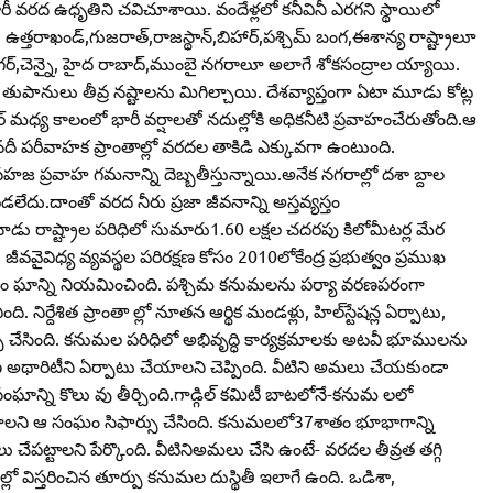
రీ వరద ఉధృతిని చవిచూశాయి. వందేళ్లలో కనీవినీ ఎరగని స్థాయిలో
్తరాఖండ్‌,గుజరాత్‌,రాజస్థాన్‌,బిహార్‌,పశ్చిమ్‌ బంగ,ఈశాన్య రాష్ట్రాలూ
నగర్‌,చెన్నై, హైద రాబాద్‌,ముంబై నగరాలూ అలాగే శోకసంద్రాల య్యాయి.
టి తుపానులు తీవ్ర నష్టాలను మిగిల్చాయి. దేశవ్యాప్తంగా ఏటా మూడు కోట్ల
 మధ్య కాలంలో భారీ వర్షాలతో నదుల్లోకి అధికనీటి ప్రవాహంచేరుతోంది.ఆ
దీ పరీవాహక ప్రాంతాల్లో వరదల తాకిడి ఎక్కువగా ఉంటుంది.
 ప్రవాహ గమనాన్ని దెబ్బతీస్తున్నాయి.అనేక నగరాల్లో దశా బ్దాల
లేదు.దాంతో వరద నీరు ప్రజా జీవనాన్ని అస్తవ్యస్తం
ిళనాడు రాష్ట్రాల పరిధిలో సుమారు1.60 లక్షల చదరపు కిలోమీటర్ల మేర
ీవవైవిధ్య వ్యవస్థల పరిరక్షణ కోసం 2010లోకేంద్ర ప్రభుత్వం ప్రముఖ
యన సం ఘాన్ని నియమించింది. పశ్చిమ కనుమలను పర్యా వరణపరంగా
ిర్దేశిత ప్రాంతా ల్లో నూతన ఆర్థిక మండళ్లు, హిల్‌స్టేషన్ల ఏర్పాటు,
ేసింది. కనుమల పరిధిలో అభివృద్ధి కార్యక్రమాలకు అటవీ భూములను
 అథారిటీని ఏర్పాటు చేయాలని చెప్పింది. వీటిని అమలు చేయకుండా
రోసంఘాన్ని కొలు వు తీర్చింది.గాడ్గిల్‌ కమిటీ బాటలోనే-కనుమ లలో
ధించాలని ఆ సంఘం సిఫార్సు చేసింది. కనుమలలో37శాతం భూభాగాన్ని
 చేపట్టాలని పేర్కొంది. వీటినిఅమలు చేసి ఉంటే- వరదల తీవ్రత తగ్గి
ల్లో విస్తరించిన తూర్పు కనుమల దుస్థితీ ఇలాగే ఉంది. ఒడిశా,