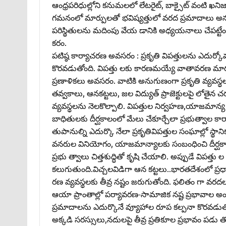
ఆంధ్రపరిధుల్లోని కనుమలలో లేటరైట్‌, బాక్సైట్‌ వంటి 
గమనంలో మార్పులతో భవిష్యత్తులో వరద ప్రమాదాలు అనూహ
పరిస్థితులను మదింపు వేయ డానికి అధ్యయనాలు చేపట్టే
కరం.
పటిష్ఠ కార్యాచరణ అవసరం : ప్రకృతి విపత్తులను ఎదుర్
కొరవడుతోంది. విపత్తు లకు కారణమయ్యే వాతావరణ మార్పుల 
ప్రణాళికలు అవసరం. వాటికి అనుగుణంగా ప్రకృతి వ్యవస్థ
తవ్వకాలు, ఆనకట్టలు, జల విద్యుత్‌ ప్రాజెక్టులపై లోతె
వ్యవస్థలను నెలకొల్పాలి. విపత్తుల నిర్వహణ,యాజమాన్య స
బాధితులకు దీర్ఘకాలంలో మేలు చేకూర్చేలా ప్రభుత్వాల 
తుపానుల్ని ఎదుర్కొ నేలా ప్రకృతివిపత్తుల సంఘాల్లో స్థానికుల
వనరుల వినియోగం, యాజమాన్యాలకు సంబంధించి దీర్ఘకాల
ప్రభు త్వాలు చిత్తశుద్ధితో కృషి చేయాలి. అప్పుడే విపత్
కలుగుతుంది.విచ్చలవిడిగా ఆన కట్టలు..భారతదేశంలో ప్ర
రణ వ్యవస్థలకు తీవ్ర నష్టం జరుగుతోంది. ఫలితం గా వర
ఆయా ప్రాంతాల్లో పర్యావరణ-సామాజిక నష్ట ప్రభావాల అంచ
ప్రమాదాలను ఎదుర్కొనే వ్యూహాల రూప కల్పనా కొరవడు
అక్కడి సరస్సులు,నదులపై తీవ్ర ప్రతికూల ప్రభావం పడు తోం