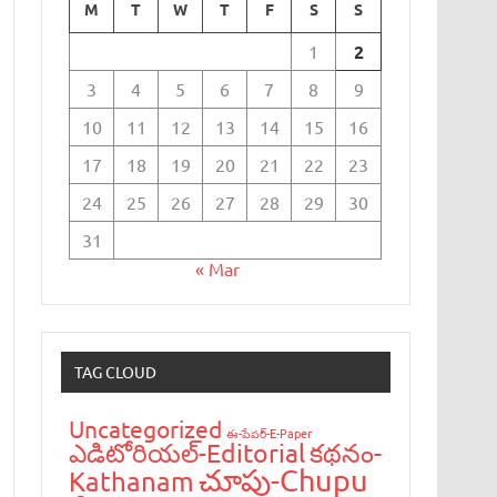
M
T
W
T
F
S
S
1
2
3
4
5
6
7
8
9
10
11
12
13
14
15
16
17
18
19
20
21
22
23
24
25
26
27
28
29
30
31
« Mar
TAG CLOUD
Uncategorized
ఈ-పేప‌ర్-E-Paper
ఎడిటోరియ‌ల్-Editorial
క‌థ‌నం-
చూపు-Chupu
Kathanam