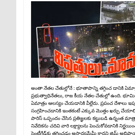
అంతా నేతల చేతుల్లోనే : భూతాపాన్ని తగ్గించ డానికి ఏమాత్
ప్రభుత్వాధినేతలు, రాజ కీయ నేతల చేతుల్లో ఉంది. భూమిని 
ఏమాత్రం ఆలస్యం చేయడానికి వీల్లేదు. ప్రపంచ దేశాలు ఇ
సంగ్రహించడానికి ఇంతకంటే ఎక్కువ మొత్తం ఖర్చు చేయాల్స
పారిస్‌ ఒప్పందం చేసిన ప్రతిజ్ఞలకు కట్టుబడి ఉన్నంత మాత్
నివేదికను చదివి వారి లక్ష్యాలను పెంచుకోవడానికి నిర్ణయ
సెంటీగ్రేడ్‌కు తగ్గించడం అసాధ్యమేమీ కాదని జిమ్‌ అభిప