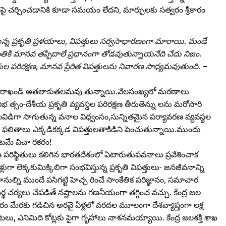
ై చర్చించడానికి కూడా సమయం లేదని, మార్పులకు సత్వరం శ్రీకారం
్న ప్రకృతి ప్రళయాలు, విపత్తులు సర్వసాధారణంగా మారాయి. మండే
ితికి మానవ తప్పిదాలే ప్రధానంగా తోడవుతున్నాయనేది చేదు నిజం.
రుల పరిరక్షణ, మానవ ప్రేరిత విపత్తులను నివారణ సాధ్యమవుతుంది
.
–
రళ,ఉత్తరాఖండ్‌ అతలాకుతలమవు తున్నాయి.వేలసంఖ్యలో మరణాలు
సం-దేశీయ ప్రకృతి వ్యవస్థల పరిరక్షణ తీరుతెన్ను లను మరోసారి
్చలవిడిగా సాగుతున్న వనాల విధ్వంసం,సున్నితమైన పర్యావరణ వ్యవస్థల
దు ఫలితాలు ఎక్కడికక్కడ విపత్తులతాకిడిని పెంచుతున్నాయి.ముందు
ండటమే విచా రకరం!
ణ పరిస్థితులు కలిగిన భారతదేశంలో ఏటారుతుపవనాలు ప్రవేశించాక
లెక్కకుమిక్కిలిగా సంభవిస్తున్న ప్రకృతి విపత్తులు- జనజీవనాన్ని
తుపానుల్ని ముందే పసిగట్టి హెచ్చ రించే సాంకేతిక పరిజ్ఞానం, సమాచార
 చర్యలు చేపడితే నష్టాలను గణనీయంగా తగ్గించ వచ్చు. కేంద్ర జల
చారం మేరకు గడిచిన అరవై ఏళ్లలో వరదల మూలంగా దేశవ్యాప్తంగా లక్ష
టలు, ఎనిమిది కోట్లకు పైగా గృహాలు నాశనమయ్యాయి. కేంద్ర జలశక్తి శాఖ