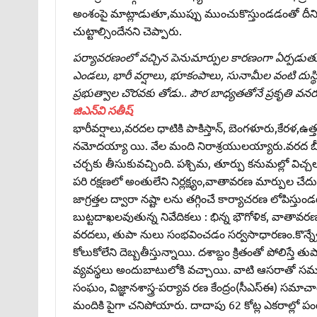
అంశంపై మాట్లాడుతూ,ముప్పు ముంచుకొస్తుండడంతో దీనిప
చుట్టాల్సిందేనని చెప్పారు.
పర్యావరణంలో వచ్చిన పెనుమార్పుల కారణంగా ఏర్పడుతున
ఎండలు, భారీ వర్షాలు, భూకంపాలు, సునామీల వంటి దుస్థ
ప్రభుత్వాల చొరవకు తోడు.. పౌర బాధ్యతతోనే ప్రకృతి వన
జిఎన్‌వి సతీష్‌
భారీవర్షాలు,వరదల ధాటికి పాకిస్తాన్‌, బెంగళూరు,కే
నమోదయ్యా యి. వేల మంది నిరాశ్రయులయ్యారు.వరద బీభ త్
చర్చకు తీసుకువచ్చింది. పశ్చిమ, తూర్పు కనుమల్లో విచ
పరి రక్షణలో అంతులేని నిర్లక్ష్యం,వాతావరణ మార్పుల చే
జాగ్రత్తల ద్వారా నష్టా లను తగ్గించే కార్యాచరణ లోపిస్తు
బుట్టదాఖలవుతున్న నివేదికలు : భిన్న భౌగోళిక, వాతావర
వరదలు, తుపా నులు సంభవించడం సర్వసాధారణం.కొన్నేళ్లుగా 
కోలుకోలేని దెబ్బతీస్తున్నాయి. దశాబ్దం క్రితంతో పోలిస్తే 
వ్యవస్థలు అందుబాటులోకి వచ్చాయి. వాటి ఆసరాతో సమర్థ
సంఘం, విజ్ఞానశాస్త్ర-పర్యావ రణ కేంద్రం(సీఎస్‌ఈ) సమా
మందికి పైగా చనిపోయారు. దాదాపు 62 కోట్ల ఎకరాల్లో పం