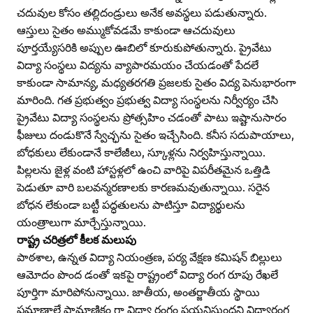
చదువుల కోసం తల్లిదండ్రులు అనేక అవస్థలు పడుతున్నారు.
ఆస్తులు సైతం అమ్ముకోవడమే కాకుండా ఆచదువులు
పూర్తయ్యేసరికి అప్పుల ఊబిలో కూరుకుపోతున్నారు. ప్రైవేటు
విద్యా సంస్థలు విద్యను వ్యాపారమయం చేయడంతో పేదలే
కాకుండా సామాన్య, మధ్యతరగతి ప్రజలకు సైతం విద్య పెనుభారంగా
మారింది. గత ప్రభుత్వం ప్రభుత్వ విద్యా సంస్థలను నిర్వీర్యం చేసి
ప్రైవేటు విద్యా సంస్థలను ప్రోత్సహిం చడంతో పాటు ఇష్టానుసారం
ఫీజులు దండుకొనే స్వేచ్ఛను సైతం ఇచ్చేసింది. కనీస సదుపాయాలు,
బోధకులు లేకుండానే కాలేజీలు, స్కూళ్లను నిర్వహిస్తున్నాయి.
పిల్లలను జైళ్ల వంటి హాస్టళ్లలో ఉంచి వారిపై విపరీతమైన ఒత్తిడి
పెడుతూ వారి బలవన్మరణాలకు కారణమవుతున్నాయి. సరైన
బోధన లేకుండా బట్టీ పద్ధతులను పాటిస్తూ విద్యార్థులను
యంత్రాలుగా మార్చేస్తున్నాయి.
రాష్ట్ర చరిత్రలో కీలక మలుపు
పాఠశాల, ఉన్నత విద్యా నియంత్రణ, పర్య వేక్షణ కమిషన్‌ బిల్లులు
ఆమోదం పొంద డంతో ఇకపై రాష్ట్రంలో విద్యా రంగ రూపు రేఖలే
పూర్తిగా మారిపోనున్నాయి. జాతీయ, అంతర్జాతీయ స్థాయి
ప్రమాణాలే ప్రామాణికం గా విద్యా రంగం పయనిస్తుందని విద్యారంగ