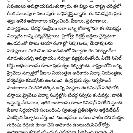
నిపుణులు అభిప్రాయపడుతున్నారు. ఈ బిల్లు లు రాష్ట్ర చరిత్రలో
కీలక మలుపుగా పలు వురు అభివర్ణిస్తున్నారు. ఈ కమిషన్లకు ప్రభు
త్వం అనేక అధికారాలు కల్పించింది. ఫీజులు, ప్రమాణాలు,
విద్యార్థులు.. టీచర్ల సంక్షేమం ఇలా అన్ని కోణాల్లోనూ ఈ కమిషన్లు
విద్యారం గాన్ని పర్యవేక్షిస్తాయి. హైకోర్టు రిటైర్డ్‌ జడ్జిలు ఛైర్మన్లుగా
ఉండడంతో పాటు ఆయా రంగాల్లో నిపుణులు, మేధావులను
సభ్యులుగా నియమించనుండడంతో విద్యారం గం పగడ్బందీగా
మారుతుందన్న అభిప్రాయం సర్వత్రా వ్యక్తమవుతోంది. వీటికి సివిల్‌
కోర్టు అధికారాలను కూడా ప్రభుత్వం కల్పిస్తోంది. రాష్ట్రంలోని అన్ని
ప్రైవేటు స్కూళ్లలో ఫీజుల నియంత్రణ అధికారం విద్యా నియంత్రణ,
పర్యవేక్షణ కమిషన్‌కు ఉంటుంది. కేంద్ర ప్రభుత్వం నిర్వహించే
పాఠశాలలు మినహా తక్కిన అన్ని సంస్థలు ఈ కమిషన్‌ పరిధిలోకి
వస్తాయి.ప్రైవేటు విద్యా సంస్థల్లోని టీచర్ల సర్వీసు కండిషన్లు, వారికి
ఇస్తున్న వేతనాలు, ఇతర అంశాలను కూడా కమిషన్‌ పరిశీలి స్తుంది.
ఫీజుల నిర్ణయానికి సంబంధించి స్వతంత్ర ప్రతిపత్తిగల అక్రిడిటేషన్‌
ఏజెన్సీని ఏర్పాటు చేస్తుంది. నిబంధనలు అసలు పాటిం చని సంస్థల
గుర్తింపు రద్దుకు కూడా చేసే అధికారం ఉంటుంది.సివిల్‌ కోర్టు
అధికారాలు కల్పిస్తున్నందున ఎవరినైనా పిలిపించి విచారిం చే