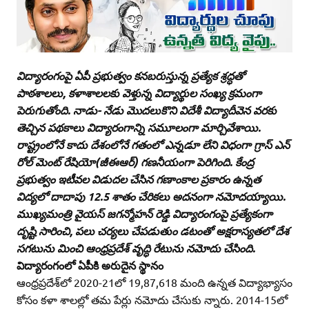
విద్యారంగంపై ఏపీ ప్రభుత్వం కనబరుస్తున్న ప్రత్యేక శ్రద్ధతో
పాఠశాలలు, కళాశాలలకు వెళ్తున్న విద్యార్థుల సంఖ్య క్రమంగా
పెరుగుతోంది. నాడు- నేడు మొదలుకొని విదేశీ విద్యాదీవెన వరకు
తెచ్చిన పథకాలు విద్యారంగాన్ని సమూలంగా మార్చివేశాయి.
రాష్ట్రంలోనే కాదు దేశంలోనే గతంలో ఎన్నడూ లేని విధంగా గ్రాస్‌ ఎన్‌
రోల్‌ మెంట్‌ రేషియో(జీఈఆర్‌) గణనీయంగా పెరిగింది. కేంద్ర
ప్రభుత్వం ఇటీవల విడుదల చేసిన గణాంకాల ప్రకారం ఉన్నత
విద్యలో దాదాపు 12.5 శాతం చేరికలు అదనంగా నమోదయ్యాయి.
ముఖ్యమంత్రి వైయస్‌ జగన్మోహన్‌ రెడ్డి విద్యారంగంపై ప్రత్యేకంగా
దృష్టి సారించి, పలు చర్యలు చేపడుతుం డటంతో అక్షరాస్యతలో దేశ
సగటును మించి ఆంధ్రప్రదేశ్‌ వృద్ధి రేటును నమోదు చేసింది.
విద్యారంగంలో ఏపీకి అరుదైన స్థానం
ఆంధ్రప్రదేశ్‌లో 2020-21లో 19,87,618 మంది ఉన్నత విద్యాభ్యాసం
కోసం కళా శాలల్లో తమ పేర్లు నమోదు చేసుకు న్నారు. 2014-15లో