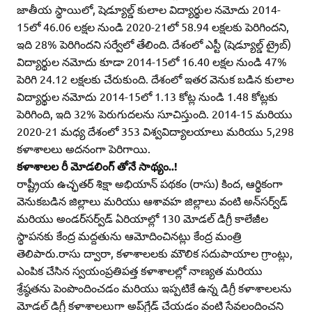
జాతీయ స్థాయిలో, షెడ్యూల్డ్‌ కులాల విద్యార్థుల నమోదు 2014-
15లో 46.06 లక్షల నుండి 2020-21లో 58.94 లక్షలకు పెరిగిందని,
ఇది 28% పెరిగిందని సర్వేలో తేలింది. దేశంలో ఎస్టీ (షెడ్యూల్డ్‌ ట్రైబ్‌)
విద్యార్థుల నమోదు కూడా 2014-15లో 16.40 లక్షల నుండి 47%
పెరిగి 24.12 లక్షలకు చేరుకుంది. దేశంలో ఇతర వెనుక బడిన కులాల
విద్యార్థుల నమోదు 2014-15లో 1.13 కోట్ల నుండి 1.48 కోట్లకు
పెరిగింది, ఇది 32% పెరుగుదలను సూచిస్తుంది. 2014-15 మరియు
2020-21 మధ్య దేశంలో 353 విశ్వవిద్యాలయాలు మరియు 5,298
కళాశాలలు అదనంగా పెరిగాయి.
కళాశాలల రీ మోడలింగ్‌ తోనే సాథ్యం..!
రాష్ట్రీయ ఉచ్ఛతర్‌ శిక్షా అభియాన్‌ పథకం (రాసు) కింద, ఆర్థికంగా
వెనుకబడిన జిల్లాలు మరియు ఆశావహ జిల్లాలు వంటి అన్‌సర్వ్‌డ్‌
మరియు అండర్‌సర్వ్‌డ్‌ ఏరియాల్లో 130 మోడల్‌ డిగ్రీ కాలేజీల
స్థాపనకు కేంద్ర మద్దతును ఆమోదించినట్లు కేంద్ర మంత్రి
తెలిపారు.రాసు ద్వారా, కళాశాలలకు మౌలిక సదుపాయాల గ్రాంట్లు,
ఎంపిక చేసిన స్వయంప్రతిపత్త కళాశాలల్లో నాణ్యత మరియు
శ్రేష్ఠతను పెంపొందించడం మరియు ఇప్పటికే ఉన్న డిగ్రీ కళాశాలలను
మోడల్‌ డిగ్రీ కళాశాలలుగా అప్‌గ్రేడ్‌ చేయడం వంటి సేవలందించని