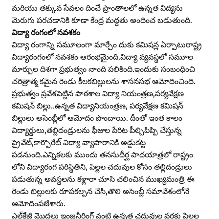
మరియు తక్కువ సేవలం దించే ప్రాంతాలలో ఉన్నత విద్యను
మెరుగు పరచడానికి కూడా కేంద్ర మద్దతు అందించ బడుతుంది.
విద్యా రంగంలో నవశకం
విద్యా రంగాన్ని సమూలంగా మార్చేం దుకు కమిషన్ల ఏర్పాటురాష్ట్ర
విద్యారంగంలో నవశకం ఆరంభమైంది.విద్యా వ్యవస్థలో సమూల
మార్పుల దిశగా ప్రభుత్వం నాంది పలికింది.ఇందుకు సంబంధించి
చరిత్రాత్మ కమైన రెండు కీలకబిల్లులను శాసనసభ ఆమోదించింది.
ప్రభుత్వం ప్రవేశపెట్టిన పాఠశాల విద్యా నియంత్రణ,పర్యవేక్షణ
కమిషన్‌ బిల్లు..ఉన్నత విద్యానియంత్రణ, పర్యవేక్షణ కమిషన్‌
బిల్లులు అసెంబ్లీలో ఆమోదం పొందాయి. దీంతో ఇంత కాలం
విద్యార్థులు,తల్లిదండ్రులను ఫీజుల పేరిట పీల్చిపిప్పి చేస్తున్న
ప్రైవేట్‌,కార్పొరేట్‌ విద్యా వ్యాపారానికి అడ్డుకట్ట
పడనుంది.ఎన్నికలకు ముందు తనసుదీర్ఘ పాదయాత్రలో రాష్ట్రం
లోని విద్యారంగ పరిస్థితిని, పిల్లల చదువుల కోసం తల్లిదండ్రులు
పడుతున్న అవస్థలను కళ్లారా చూసి చలించిన ముఖ్యమంత్రి ఈ
రెండు బిల్లులకు రూపకల్పన చేసి,తొలి అసెంబ్లీ సమావేశంలోనే
ఆమోదింపజేశారు.
ఎల్‌కేజీ మొదలు ఇంజనీరింగ్‌ వంటి ఉన్నత చదువుల వరకు పిల్లల