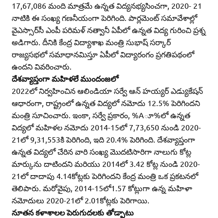
17,67,086 మంది మాత్రమే ఉన్నత విద్యనభ్యసించగా, 2020- 21
నాటికి ఈ సంఖ్య గణనీయంగా పెరిగింది. పార్లమెంట్‌ సమావేశాల్లో
వైఎస్సార్‌సీ ఎంపీ పరిమళ్‌ నత్వానీ ఏపీలో ఉన్నత విద్య గురించి ప్రశ్న
అడిగారు. దీనికి కేంద్ర విద్యాశాఖ మంత్రి సుభాష్‌ సర్కార్‌
రాజ్యసభలో సమాధానమిస్తూ ఏపీలో విద్యారంగం ప్రగతిపథంలో
ఉందని వివరించారు.
దేశవ్యాప్తంగా మహిళలే ముందంజలో
2022లో నిర్వహించిన ఆలిండియా సర్వే ఆన్‌ హయ్యర్‌ ఎడ్యుకేషన్‌
ఆధారంగా, రాష్ట్రంలో ఉన్నత విద్యలో నమోదు 12.5% పెరిగిందని
మంత్రి సూచించారు. ఇంకా, సర్వే ప్రకారం, %Aూ%లో ఉన్నత
విద్యలో మహిళల నమోదు 2014-15లో 7,73,650 నుండి 2020-
21లో 9,31,553కి పెరిగింది, ఇది 20.4% పెరిగింది. దేశవ్యాప్తంగా
ఉన్నత విద్యలో చేరిన వారి సంఖ్య మొదటిసారిగా నాలుగు కోట్ల
మార్కును దాటిందని మరియు 2014లో 3.42 కోట్ల నుండి 2020-
21లో దాదాపు 4.14కోట్లకు పెరిగిందని కేంద్ర మంత్రి ఒక ప్రకటనలో
తెలిపారు. మరోవైపు, 2014-15లో1.57 కోట్లుగా ఉన్న మహిళా
నమోదులు 2020-21లో 2.01కోట్లకు పెరిగాయి.
నూతన కళాశాలల పెరుగుదలకు తోడ్పాటు