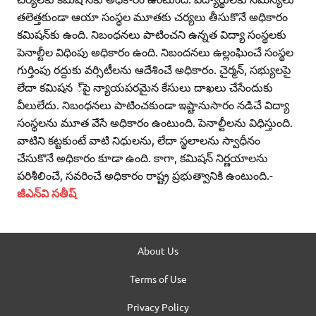
తలెత్తకుండా ఆయా సంస్థల మూతకు చర్యలు తీసుకొనే అధికారం
కమిషన్‌కు ఉంది. నిబంధనలు పాటించని ఉన్నత విద్యా సంస్థలకు
పెనాల్టీల విధింపు అధికారం ఉంది. నిబందనలు ఉల్లంఘించే సంస్థల
గుర్తింపు రద్దుకు వర్సిటీలను ఆదేశించే అధికారం. చైర్మన్‌, సభ్యులపై
లేదా కమిషన ్‌పై న్యాయపరమైన కేసులు దాఖలు చేసేందుకు
వీలులేదు. నిబంధనలు పాటించకుండా ఇష్టానుసారం నడిచే విద్యా
సంస్థలను మూత వేసే అధికారం ఉంటుంది. పెనాల్టీలను విధిస్తుంది.
వాటిని కట్టకుంటే వాటి నిధులను, లేదా స్థలాలను స్వాధీనం
చేసుకొనే అధికారం కూడా ఉంది. కాగా, కమిషన్‌ నిర్ణయాలను
పరిశీలించే, సవరించే అధికారం రాష్ట్ర ప్రభుత్వానికి ఉంటుంది.-
జీఎన్‌వి సతీష్‌
About Us
Terms of Use
Privacy Policy