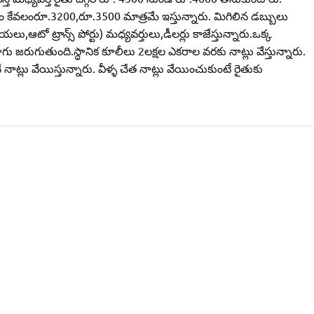
్రం కేవలంరూ.3200,రూ.3500 మాత్రమే ఇస్తున్నారు. మిగిలిన డబ్బులు
ఆటో ట్రాన్స్‌ పోర్టు) మధ్యవర్తులు,డీలర్లు కాజేస్తున్నారు.ఒక్క
 సాగు జరుగుతుంది.స్ధానిక కూలీలు 2లక్షల ఎకరాల వరకు నాట్లు వేస్తున్నారు.
ట్లు వేయిస్తున్నారు. వీళ్ళ చేత నాట్లు వేయించుకుంటే రైతుకు