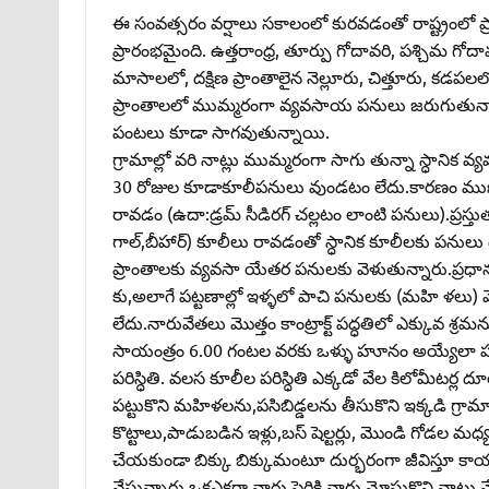
ఈ సంవత్సరం వర్షాలు సకాలంలో కురవడంతో రాష్ట్రంలో ప్
ప్రారంభమైంది. ఉత్తరాంధ్ర, తూర్పు గోదావరి, పశ్చిమ గోదావ
మాసాలలో, దక్షిణ ప్రాంతాలైన నెల్లూరు, చిత్తూరు, కడపలలో ల
ప్రాంతాలలో ముమ్మరంగా వ్యవసాయ పనులు జరుగుతున్నాయి
పంటలు కూడా సాగవుతున్నాయి.
గ్రామాల్లో వరి నాట్లు ముమ్మరంగా సాగు తున్నా స్ధాన
30 రోజుల కూడాకూలీపనులు వుండటం లేదు.కారణం ము
రావడం (ఉదా:డ్రమ్‌ సీడిరగ్‌ చల్లటం లాంటి పనులు).ప్ర
గాల్‌,బీహార్‌) కూలీలు రావడంతో స్ధానిక కూలీలకు పనుల
ప్రాంతాలకు వ్యవసా యేతర పనులకు వెళుతున్నారు.ప్రధాన
కు,అలాగే పట్టణాల్లో ఇళ్ళలో పాచి పనులకు (మహి ళలు) వెళ
లేదు.నారువేతలు మొత్తం కాంట్రాక్ట్‌ పద్ధతిలో ఎక్కువ శ
సాయంత్రం 6.00 గంటల వరకు ఒళ్ళు హూనం అయ్యేలా పనిచేస
పరిస్ధితి. వలస కూలీల పరిస్ధితి ఎక్కడో వేల కిలోమీటర్ల ద
పట్టుకొని మహిళలను,పసిబిడ్డలను తీసుకొని ఇక్కడి గ్రామ
కొట్టాలు,పాడుబడిన ఇళ్లు,బస్‌ షెల్టర్లు, మొండి గోడల మధ్య ప్
చేయకుండా బిక్కు బిక్కుమంటూ దుర్భరంగా జీవిస్తూ కాయకష్టం
వేస్తున్నారు.ఒకఎకరా నారు పెరికి నారు మోసుకొని నాట్లు 