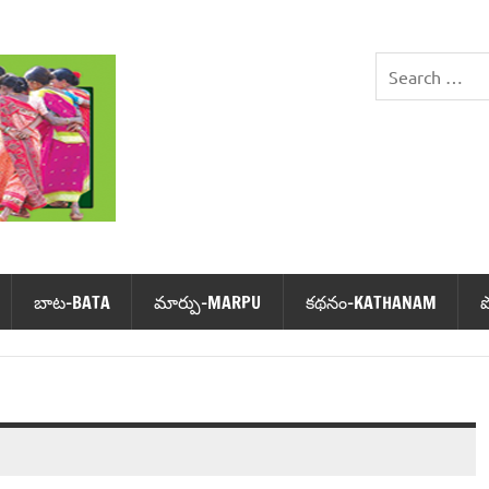
DHIMSA
బాట‌-BATA
మార్పు-MARPU
క‌థ‌నం-KATHANAM