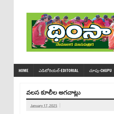
Skip
to
content
Dhimsa Telugu Monthly Magazine
HOME
ఎడిటోరియ‌ల్-EDITORIAL
చూపు-CHUPU
వలస కూలీల అగచాట్లు
January 17, 2025