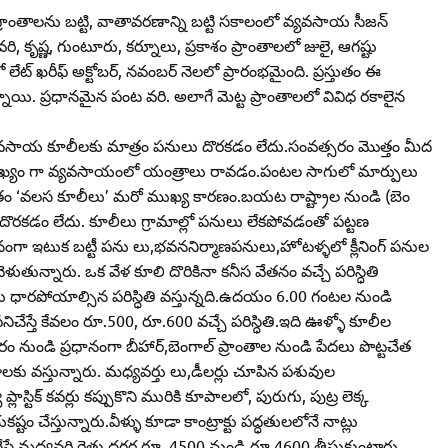
రాంతాలను బట్టి, వాతావరణాన్ని బట్టి సకాలంలో వ్యవసాయ సీజన్‌
రి, కృష్ణ, గుంటూరు, కర్నూలు, ప్రకాశం ప్రాంతాలలో జులై, ఆగష్టు
ేట్‌ ఖరీఫ్‌ అక్టోబర్‌, నవంబర్‌ నెలలో ప్రారంభమైంది. ప్రస్తుతం ఈ
. ప్రధానమైన పంట వరి. అలాగే మెట్ట ప్రాంతాలలో వివిధ రకాలైన
ిక వ్యవసాయ కూలీలకు మాత్రం పనులు దొరకడం లేదు.సంవత్సరం మొత్తం మీద
ఖ్యం గా వ్యవసాయంలో యంత్రాలు రావడం.పంటల సాగులో మార్పులు
స్తుతం ‘వలస కూలీలు’ మరో ముఖ్య కారణం.బయట రాష్ట్రాల నుండి (బెం
ు దొరకడం లేదు. కూలీలు గ్రామాల్లో పనులు లేకపోవడంతో పట్టణ
ంగా ఇటుక బట్టీ పను లు,భవననిర్మాణపనులు,హోటళ్ళలో క్లీనింగ్‌ పనుల
ుతున్నారు. ఒక వేళ కూలి దొరికినా కనీస వేతనం వచ్చే పరిస్ధితి
్రమను ధారపోయాల్సిన పరిస్ధితి వస్తున్నది.ఉదయం 6.00 గంటల నుండి
్తే కేవలం రూ.500, రూ.600 వచ్చే పరిస్ధితి.ఇది ఊళ్ళో కూలీల
ూరం నుండి ప్రధానంగా బీహార్‌,బెంగాల్‌ ప్రాంతాల నుండి పేదలు పొట్టచేత
ాలకు వస్తున్నారు. మధ్యవర్తు లు,డీలర్లు చూపిన పశువుల
లాస్టిక్‌ కవర్లు కప్పుకొని మురికి కూపాలలో, పురుగు, పుట్ర లెక్క
 చేస్తున్నారు.వీళ్ళు కూడా కాంట్రాక్టు పద్ధతులలోనే నాట్లు
వేస్తే మధ్యవర్తి రైతు దగ్గర రూ. 4500 నుండి రూ.4600 తీసుకుంటారు.