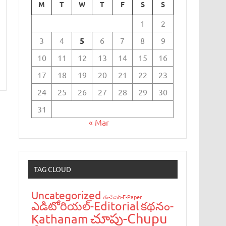
M
T
W
T
F
S
S
1
2
3
4
5
6
7
8
9
10
11
12
13
14
15
16
17
18
19
20
21
22
23
24
25
26
27
28
29
30
31
« Mar
TAG CLOUD
Uncategorized
ఈ-పేప‌ర్-E-Paper
ఎడిటోరియ‌ల్-Editorial
క‌థ‌నం-
చూపు-Chupu
Kathanam