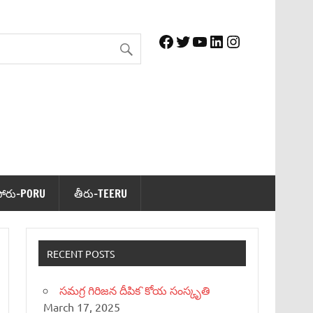
Facebook
Twitter
YouTube
LinkedIn
Instagram
పోరు-PORU
తీరు-TEERU
RECENT POSTS
సమగ్ర గిరిజన దీపిక`కోయ సంస్కృతి
March 17, 2025