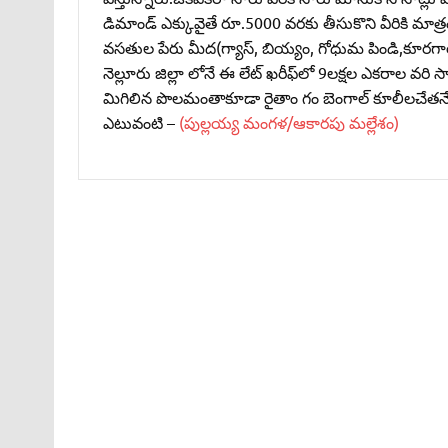
డిమాండ్‌ ఎక్కువైతే రూ.5000 వరకు తీసుకొని వీరికి మాత
వసతుల పేరు మీద(గ్యాస్‌, బియ్యం, గోధుమ పిండి,కూరగాయలు,
నెల్లూరు జిల్లా లోనే ఈ లేట్‌ ఖరీఫ్‌లో 9లక్షల ఎకరాల వరి
మిగిలిన పొలమంతాకూడా రైతాం గం బెంగాల్‌ కూలీలచేతనే నా
ఎటువంటి –
(పుల్లయ్య మంగళ/ఆకారపు మల్లేశం)