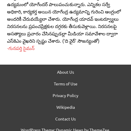
ఉద్యమంలో యోగేందర్‌ పాలుపంచుకున్నారు. ఎన్నికల సర్వే
అధికారి, కార్యకర్త అయిన యోగేంద్ర ఉద్యమాన్ని గురించి ఆంగ్లంలో
అందరికీ చేరువయ్యేలా చేశారు. యోగేంద్ర యాదవ్‌ ఇంటర్వ్యూలు
నిరసనలను ప్రపంచప్రేక్షకుల దగ్గరకు తీసుకువెళ్లాయి. నిరసనలపై
అసత్యాలు ప్రచారం చేసినప్పుడల్లా మీడియా సమావేశాల ద్వారా
ఎస్‌కెఎం వైఖరిని స్పష్టం చేశారు. (‘ది వైర్‌’ సౌజన్యంతో)
-గునపర్తి సైమన్‌
About Us
Terms of Use
Privacy Policy
Wikipedia
Contact Us
WordPress Theme: Dynamic News by ThemeZee.