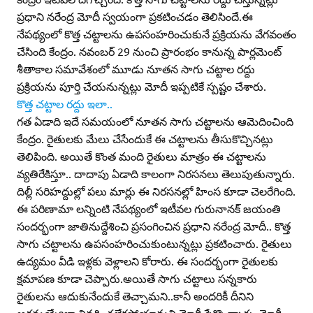
ప్రధాని నరేంద్ర మోదీ స్వయంగా ప్రకటించడం తెలిసిందే.ఈ
నేపథ్యంలో కొత్త చట్టాలను ఉపసంహరించుకునే ప్రక్రియను వేగవంతం
చేసింది కేంద్రం. నవంబర్‌ 29 నుంచి ప్రారంభం కానున్న పార్లమెంట్‌
శీతాకాల సమావేశంలో మూడు నూతన సాగు చట్టాల రద్దు
ప్రక్రియను పూర్తి చేయనున్నట్లు మోదీ ఇప్పటికే స్పష్టం చేశారు.
కొత్త చట్టాల రద్దు ఇలా..
గత ఏడాది ఇదే సమయంలో నూతన సాగు చట్టాలను ఆమెదించింది
కేంద్రం. రైతులకు మేలు చేసేందుకే ఈ చట్టాలను తీసుకొచ్చినట్లు
తెలిపింది. అయితే కొంత మంది రైతులు మాత్రం ఈ చట్టాలను
వ్యతిరేకిస్తూ.. దాదాపు ఏడాది కాలంగా నిరసనలు తెలుపుతున్నారు.
దిల్లీ సరిహద్దుల్లో పలు మార్లు ఈ నిరసనల్లో హింస కూడా చెలరేగింది.
ఈ పరిణామా లన్నింటి నేపథ్యంలో ఇటీవల గురునానక్‌ జయంతి
సందర్భంగా జాతినుద్దేశించి ప్రసంగించిన ప్రధాని నరేంద్ర మోదీ.. కొత్త
సాగు చట్టాలను ఉపసంహరించుకుంటున్నట్లు ప్రకటించారు. రైతులు
ఉద్యమం వీడి ఇళ్లకు వెళ్లాలని కోరారు. ఈ సందర్భంగా రైతులకు
క్షమాపణ కూడా చెప్పారు.అయితే సాగు చట్టాలు సన్నకారు
రైతులను ఆదుకునేందుకే తెచ్చామని..కానీ అందరికీ దీనిని
అర్థమయ్యేలా వివరించలేకపోయామని మోదీ పేర్కొన్నారు. మోదీ