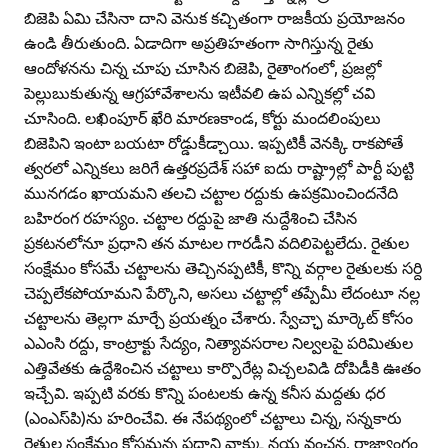
బిజెపి ఏమి చేసినా దాని వెనుక కచ్చితంగా రాజకీయ ప్రయోజనం
ఉండి తీరుతుంది. ఏడాదిగా అప్రతిహతంగా సాగిస్తున్న రైతు
ఆందోళనను చిన్న చూపు చూసిన బిజెపి, రైతాంగంలో, ప్రజల్లో
పెల్లుబుకుతున్న ఆగ్రహావేశాలను ఇటీవలి ఉప ఎన్నికల్లో చవి
చూసింది. లఖింపూర్‌ ఖేరి మారణకాండ, కోర్టు మందలింపులు
బిజెపిని ఇంటా బయటా రోడ్డుకీడ్చాయి. ఇప్పటికీ వెనక్కి రాకపోతే
త్వరలో ఎన్నికలు జరిగే ఉత్తరప్రదేశ్‌ సహా ఐదు రాష్ట్రాల్లో పార్టీ పుట్టి
మునగడం ఖాయమని తలచి చట్టాల రద్దుకు ఉపక్రమించిందనేది
బహిరంగ రహస్యం. చట్టాల రద్దుపై జాతి నుద్దేశించి చేసిన
ప్రకటనలోనూ ప్రధాని తన మాటల గారడీని వదిలిపెట్టలేదు. రైతుల
సంక్షేమం కోసమే చట్టాలను తెచ్చినప్పటికీ, కొన్ని వర్గాల రైతులకు సర్ది
చెప్పలేకపోయామని పేర్కొని, అసలు చట్టాల్లో తప్పేమీ లేదంటూ నల్ల
చట్టాలను తెల్లగా మార్చే ప్రయత్నం చేశారు. స్వేచ్ఛా మార్కెట్‌ కోసం
ఎఎంసి రద్దు, కాంట్రాక్టు సేద్యం, నిత్యావసరాల నిల్వలపై పరిమితుల
ఎత్తివేతకు ఉద్దేశించిన చట్టాలు కార్పొరేట్ల విచ్చలవిడి దోపిడీకి ఊతం
ఇచ్చేవి. ఇప్పటి వరకు కొన్ని పంటలకు ఉన్న కనీస మద్దతు ధర
(ఎంఎస్‌పి)ను హరించేవి. ఈ నేపథ్యంలో చట్టాలు చిన్న, సన్నకారు
రైతుల సంక్షేమం కోసమన్న ప్రధాని వాక్కు నయ వంచన. రాజ్యాంగం