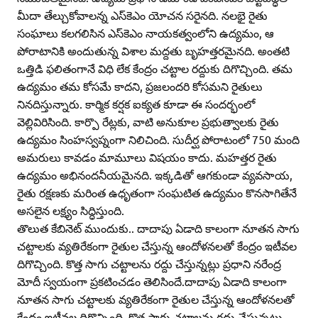
మీదా తేల్చుకోవాలన్న ఎస్‌కెఎం యోచన సరైనది. నలభై రైతు
సంఘాలు కలగలిసిన ఎస్‌కెఎం నాయకత్వంలోని ఉద్యమం, ఆ
పోరాటానికి అందుతున్న విశాల మద్దతు బృహత్తరమైనది. అంతటి
ఒత్తిడి ఫలితంగానే విధి లేక కేంద్రం చట్టాల రద్దుకు దిగొచ్చింది. తమ
ఉద్యమం తమ కోసమే కాదని, ప్రజలందరి కోసమని రైతులు
నినదిస్తున్నారు. కార్మిక కర్షక ఐక్యత కూడా ఈ సందర్భంలో
వెల్లివిరిసింది. కార్పొ రేట్లకు, వాటి అనుకూల ప్రభుత్వాలకు రైతు
ఉద్యమం సింహస్వప్నంగా నిలిచింది. సుదీర్ఘ పోరాటంలో 750 మంది
అమరులు కావడం మామూలు విషయం కాదు. మహత్తర రైతు
ఉద్యమం అభినందనీయమైనది. ఇక్కడితో ఆగకుండా వ్యవసాయ,
రైతు రక్షణకు మరింత ఉధృతంగా సంఘటిత ఉద్యమం కొనసాగితేనే
అసలైన లక్ష్యం సిద్ధిస్తుంది.
తొలుత కేబినెట్‌ ముందుకు.. దాదాపు ఏడాది కాలంగా నూతన సాగు
చట్టాలకు వ్యతిరేకంగా రైతుల చేస్తున్న ఆందోళనలతో కేంద్రం ఇటీవల
దిగొచ్చింది. కొత్త సాగు చట్టాలను రద్దు చేస్తున్నట్లు ప్రధాని నరేంద్ర
మోదీ స్వయంగా ప్రకటించడం తెలిసిందే.దాదాపు ఏడాది కాలంగా
నూతన సాగు చట్టాలకు వ్యతిరేకంగా రైతుల చేస్తున్న ఆందోళనలతో
కేంద్రం ఇటీవల దిగొచ్చింది. కొత్త సాగు చట్టాలను రద్దు చేస్తున్నట్లు