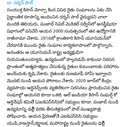
డా. దర్శన్‌ పాల్‌
సంయుక్త కిసాన్‌ మోర్చా కింద వివిధ రైతు సంఘాలను ఏకం చేసి
సైద్ధాంతిక రూపాన్ని అందించిన దర్శన్‌ పాల్‌ వైద్యుడని చాలా
మందికి తెలియదు. పంజాబ్‌ సివిల్‌ మెడికల్‌ సర్వీస్‌లో అనస్థీషియా
విభాగంలో పనిచేసే ఆయన 2000 సంవత్సరంలో తన ఉద్యోగానికి
రాజీనామా చేశారు. 2016లో క్రాంతికారి కిసాన్‌ యూనియన్‌లో
చేరడానికి ముందు రైతు సంఘాల కార్యకలాపాలలో పాల్గొన్నారు.
అనంతరం ఆ యూనియన్‌ రాష్ట్ర అధ్యక్షుడిగా
నియమితులయ్యారు. ఉద్యమంలో పాల్గనడమే కాకుండా నిరసన
ప్రాంతంలో ఆత్మహత్యలు చేసుకున్న రైతుల కుటుంబాలకు పరిహారం
అందేందుకు కృషి చేశారు. రైతులకు రుణమాఫీ హామీ ఇవ్వాలని
మొదటి నుండి ఆయన పోరాటం చేశారు. 2020 జూన్‌లో కేంద్రం
వ్యవసాయ ఆర్డినెన్స్‌లకు వ్యతిరేకంగా నిరసనలు ప్రారంభించిన రైతు
సంఘాల్లో ఆయనది కూడా ఒకటి. ఆల్‌ ఇండియా కిసాన్‌ సంఘర్ష్‌ కో
ఆర్డినేషన్‌ కమిటీ (ఎఐకెఎస్‌సిసి)లో సభ్యులు కూడా. పంజాబ్‌ నుండి
ఉద్యమాన్ని ఢల్లీి వరకు తీసుకెళ్లడంలో పాల్‌ ముఖ్యపాత్ర
పోషించారు. ఆయన ప్రేరణతోనే ఎఐకెఎస్‌సిసి సభ్యులు
యుపి,రాజస్తాన్‌,కర్ణాటక, మహారాష్ట్ర నుండి రైతులను ఢల్లీి