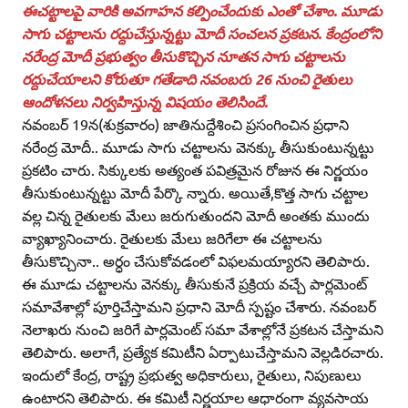
ఈచట్టాలపై వారికి అవగాహన కల్పించేందుకు ఎంతో చేశాం. మూడు
సాగు చట్టాలను రద్దుచేస్తున్నట్టు మోదీ సంచలన ప్రకటన. కేంద్రంలోని
నరేంద్ర మోదీ ప్రభుత్వం తీసుకొచ్చిన నూతన సాగు చట్టాలను
రద్దుచేయాలని కోరుతూ గతేడాది నవంబరు 26 నుంచి రైతులు
ఆందోళనలు నిర్వహిస్తున్న విషయం తెలిసిందే.
నవంబర్‌ 19న(శుక్రవారం) జాతినుద్దేశించి ప్రసంగించిన ప్రధాని
నరేంద్ర మోదీ.. మూడు సాగు చట్టాలను వెనక్కు తీసుకుంటున్నట్టు
ప్రకటిం చారు. సిక్కులకు అత్యంత పవిత్రమైన రోజున ఈ నిర్ణయం
తీసుకుంటున్నట్టు మోదీ పేర్కొ న్నారు. అయితే,కొత్త సాగు చట్టాల
వల్ల చిన్న రైతులకు మేలు జరుగుతుందని మోదీ అంతకు ముందు
వ్యాఖ్యానించారు. రైతులకు మేలు జరిగేలా ఈ చట్టాలను
తీసుకొచ్చినా.. అర్ధం చేసుకోవడంలో విఫలమయ్యారని తెలిపారు.
ఈ మూడు చట్టాలను వెనక్కు తీసుకునే ప్రక్రియ వచ్చే పార్లమెంట్‌
సమావేశాల్లో పూర్తిచేస్తామని ప్రధాని మోదీ స్పష్టం చేశారు. నవంబర్‌
నెలాఖరు నుంచి జరిగే పార్లమెంట్‌ సమా వేశాల్లోనే ప్రకటన చేస్తామని
తెలిపారు. అలాగే, ప్రత్యేక కమిటీని ఏర్పాటుచేస్తామని వెల్లడిరచారు.
ఇందులో కేంద్ర, రాష్ట్ర ప్రభుత్వ అధికారులు, రైతులు, నిపుణులు
ఉంటారని తెలిపారు. ఈ కమిటీ నిర్ణయాల ఆధారంగా వ్యవసాయ