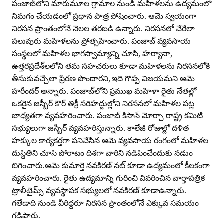
పంజాబ్‌లోని మారుమూల గ్రామాల నుండి మహిళలను ఉద్యమంలో
నిమగం చేయడంలో ప్రధాన పాత్ర పోషించారు. ఆమె స్వయంగా
నిరసన ప్రాంతంలోనే నెలల తరబడి ఉన్నారు. నిరసనలో చేరేలా
పలువురు మహిళలను ప్రోత్సహించారు. పంజాబ్‌ వ్యవసాయ
సంస్థలలో మహిళల భాగస్వామ్యాన్ని చూసి, హర్యానా,
ఉత్తరప్రదేశ్‌లలోని తమ సహచరులు కూడా మహిళలను నిరసనలోకి
తీసుకువచ్చేలా ప్రేరణ పొందారని, ఇది గొప్ప విజయమని ఆమె
హరీందర్‌ అన్నారు. పంజాబ్‌లోని ప్రముఖ మహిళా రైతు నేతల్లో
ఒకరైన జస్బీర్‌ కౌర్‌ తిక్రీ సరిహద్దుల్లోని నిరసనలో మహిళల పట్ల
బాధ్యతగా వ్యవహరించారు. పంజాబ్‌ కిసాన్‌ మోర్చా రాష్ట్ర కమిటీ
సభ్యులుగా జస్బీర్‌ వ్యవహరిస్తున్నారు. కాలేజీ రోజుల్లో దళిత
హక్కుల కార్యకర్తగా పనిచేసిన ఆమె వ్యవసాయ రంగంలో మహిళల
దుస్థితిని చూసి పోరాటం దిశగా వారిని నడిపించేందుకు నడుం
బిగించారు.ఆమె కుమార్తె నవకిరణ్‌ నట్‌ కూడా ఉద్యమంలో కీలకంగా
వ్యవహరించారు. రైతు ఉద్యమాన్ని గురించి వివరించిన వార్తాపత్రిక
ట్రాలీటైమ్స్‌ వ్యవస్థాపక సభ్యులలో నవకిరణ్‌ కూడాఉన్నారు.
గతేడాది నుండి వీరిద్దరూ నిరసన ప్రాంతంలోనే ఎక్కువ సమయం
గడిపారు.