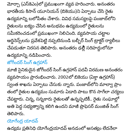
మోర్చా (ఎస్‌కెఎం)లో ప్రముఖంగా వ్యవ హరించారు. అనంతరం
భారతీయ కిసాన్‌ యూనియన్‌ (బికెయు)ని ఏర్పాటు చేసి రైతు
ఉద్యమాన్ని బలోపేతం చేశారు. వివిధ సమస్యలపై పంజాబ్‌లోని
రైతులను ఐక్యం చేసిన అనుభవం ఉద్యమంలో రైతులను
సమీకరించడంలో ప్రముఖంగా నిలిచింది. వ్యవసాయ చట్టాల
ఆర్డినెన్స్‌లను ప్రవేశపెట్టి నప్పటినుండి బల్బీర్‌ సింగ్‌ ట్రాక్టర్‌ ర్యాలీలు
చేపడుతూ నిరసన తెలిపారు. అనంతరం ఢల్లీి సరిహద్దులోనూ
ఉద్యమాన్ని నడిపించారు.
జోగీందర్‌ సింగ్‌ ఉగ్రహాన్‌
మాజీ సైనికుడైన జోగీందర్‌ సింగ్‌ ఉగ్రహాన్‌ పదవీ విరమణ అనంతరం
వ్యవసాయం ప్రారంభించారు. 2002లో బికెయు (ఏక్తా ఉగ్రహాన్‌)
స్వంత శాఖను ఏర్పాటు చేసుకు న్నారు. పంజాబ్‌లోని మాల్వా ప్రాం
తంలో రైతుల ఉద్యమం సుమారు ఏడాది పాటు కొన సాగేలా చర్యలు
చేపట్టారు. చిన్న, సన్నకారు రైతులతో ఉన్నప్పటికీ.. రైతు సంఘాల్లో
అతి పెద్ద సభ్యత్వాన్ని కలిగి ఉందని మాజీ ప్రొఫెసర్‌ మంజిత్‌ సింగ్‌
తెలిపారు.
యోగేంద్ర యాదవ్‌
ఉద్యమ ప్రతినిధి యోగేంద్రయాదవ్‌ అనడంలో అసత్యం లేదనేలా