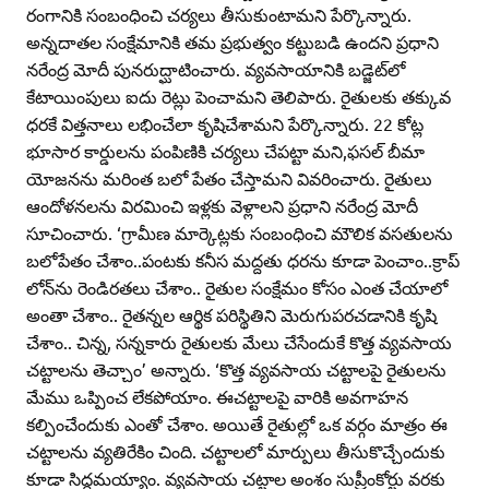
రంగానికి సంబంధించి చర్యలు తీసుకుంటామని పేర్కొన్నారు.
అన్నదాతల సంక్షేమానికి తమ ప్రభుత్వం కట్టుబడి ఉందని ప్రధాని
నరేంద్ర మోదీ పునరుద్ఘాటించారు. వ్యవసాయానికి బడ్జెట్‌లో
కేటాయింపులు ఐదు రెట్లు పెంచామని తెలిపారు. రైతులకు తక్కువ
ధరకే విత్తనాలు లభించేలా కృషిచేశామని పేర్కొన్నారు. 22 కోట్ల
భూసార కార్డులను పంపిణికి చర్యలు చేపట్టా మని,ఫసల్‌ బీమా
యోజనను మరింత బలో పేతం చేస్తామని వివరించారు. రైతులు
ఆందోళనలను విరమించి ఇళ్లకు వెళ్లాలని ప్రధాని నరేంద్ర మోదీ
సూచించారు. ‘గ్రామీణ మార్కెట్లకు సంబంధించి మౌలిక వసతులను
బలోపేతం చేశాం..పంటకు కనీస మద్దతు ధరను కూడా పెంచాం..క్రాప్‌
లోన్‌ను రెండిరతలు చేశాం.. రైతుల సంక్షేమం కోసం ఎంత చేయాలో
అంతా చేశాం.. రైతన్నల ఆర్థిక పరిస్థితిని మెరుగుపరచడానికి కృషి
చేశాం.. చిన్న, సన్నకారు రైతులకు మేలు చేసేందుకే కొత్త వ్యవసాయ
చట్టాలను తెచ్చాం’ అన్నారు. ‘కొత్త వ్యవసాయ చట్టాలపై రైతులను
మేము ఒప్పించ లేకపోయాం. ఈచట్టాలపై వారికి అవగాహన
కల్పించేందుకు ఎంతో చేశాం. అయితే రైతుల్లో ఒక వర్గం మాత్రం ఈ
చట్టాలను వ్యతిరేకిం చింది. చట్టాలలో మార్పులు తీసుకొచ్చేందుకు
కూడా సిద్ధమయ్యాం. వ్యవసాయ చట్టాల అంశం సుప్రీంకోర్టు వరకు