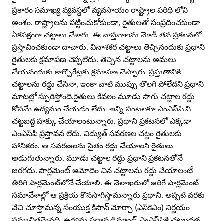
ప్రకారం సమాఖ్య వ్యవస్థలో వ్యవసాయం రాష్ట్రాల పరిధి లోని
అంశం. రాష్ట్రాలను పట్టించుకోకుండా, రైతులతో సంప్రదించకుండా
ఏకపక్షంగా చట్టాలు చేశారు. ఈ వాస్తవాలను మోడీ తన ప్రకటనలో
ప్రస్తావించకుండా దాచారు. వినాశకర చట్టాలు తెచ్చినందుకు ప్రధాని
రైతులకు క్షమాపణ చెప్పలేదు. తెచ్చిన చట్టాలను అమలు
చేయనందుకు కార్పొరేట్లకు క్షమాపణ చెప్పారు. ప్రస్తుతానికి
చట్టాలను రద్దు చేసినా, ఇంకా వాటి ముప్పు తొలగి పోలేదని ప్రధాని
మాటల్లో స్ఫురిస్తోంది.రైతులు కేవలం మూడు సాగు చట్టాల రద్దు
కోసమే ఉద్యమం చేయడం లేదు. అన్ని పంటలకూ ఎంఎస్‌పి ని
చట్టబద్ధ హక్కు చేయాలంటున్నారు. ప్రధాని ప్రకటనలో ఎక్కడా
ఎంఎస్‌పి ప్రస్తావన లేదు. విద్యుత్‌ సవరణల చట్టం రైతులకు
హానికరం. ఆ సవరణలను సైతం రద్దు చేయాలని రైతులు
అడుగుతున్నారు. మూడు చట్టాల రద్దు ప్రధాని ప్రకటనతోనే
జరగదు. పార్లమెంట్‌ ఆమోదిం చిన చట్టాలను రద్దు చేయాలంటే
తిరిగి పార్లమెంట్‌లోనే చేయాలి. ఈ నెలాఖరులో జరిగే పార్లమెంట్‌
సమావేశాల్లో ఆ ప్రక్రియ కొనసాగిస్తామన్నారు ప్రధాని. అప్పటి వరకు
వేచి చూస్తామన్న సంయుక్త కిసాన్‌ మోర్చా (ఎస్‌కెఎం) నిర్ణయం
సముచితమైనది. ఉద్యమ ప్రధాన డిమాండ్‌ ఎంఎస్‌పికి చట్టబద్ధత