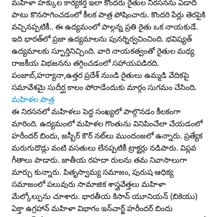
మహిళా హక్కుల కార్యకర్త ఇలా కొందరు రైతుల నిరసనను ఏడాది
పాటు కొనసాగించడంలో కీలక పాత్ర పోషించారు. కొందరి పేర్లు తెరపైకి
వచ్చినప్పటికీ.. ఈ ఉద్యమంలో పాల్గన్న ప్రతి రైతు ఒక నాయకుడే.
ఇది భారత్‌లో ప్రజా ఉద్యమాలను పునర్నిర్వచించింది. భవిష్యత్‌
ఉద్యమాలకు స్ఫూర్తినిచ్చింది. వారి నాయకత్వంతో రైతుల మధ్య
రాజకీయ విభజనను తగ్గించడంలో సహాయపడిరది.
పంజాబ్‌,హర్యానా,ఉత్తర ప్రదేశ్‌ నుండి రైతులు ఉమ్మడి వేదికపై
సమావేశమై సుదీర్ఘ కాలం పోరాడేందుకు మార్గం సుగమం చేసింది.
మహిళల పాత్ర
ఈ నిరసనలో మహిళలు పెద్ద సంఖ్యలో పాల్గొనడం కీలకంగా
మారింది. ఉద్యమంలో మహిళల గొంతును వినిపించేలా చేయడంలో
హరీందర్‌ బిందు, జస్బీర్‌ కౌర్‌ నట్‌లు ముందంజలో ఉన్నారు. ప్రత్యేక
మరుగుదొడ్లు వంటి వసతులు లేనప్పటికీ ట్రాక్టర్లు నడిపారు. విప్లవ
గీతాలు పాడారు. జాతీయ రహదా రులను తమ నివాసాలుగా
మార్చు కున్నారు. పితృస్వామ్య సమాజం, పురుష ఆధిక్య
సమాజంలో పలువురు సామాజిక శాస్త్రవేత్తలు మహిళా
మేల్కోల్పును చూశారు. భారతీయ కిసాన్‌ యూనియన్‌ (బికెయు)
ఏక్తా ఉగ్రహాన్‌ మహిళా విభాగం ఇన్‌చార్జ్‌ హరీందర్‌ బిందు