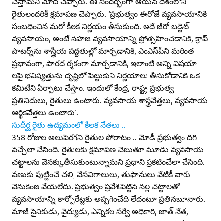
చేస్తామని మోదీ చెప్పారు. ఈ సందర్భంగా ఆయన దేశంలోని
రైతులందరికీ క్షమాపణ చెప్పారు. ‘ప్రభుత్వం ఈరోజే వ్యవసాయానికి
సంబధించిన మరో కీలక నిర్ణయం తీసుకుంది. అదే జీరో బడ్జెట్‌
వ్యవసాయం, అంటే సహజ వ్యవసాయాన్ని ప్రోత్సహించడానికి, క్రాప్‌
పాటర్న్‌ను శాస్త్రీయ పద్ధతుల్లో మార్చడానికి, ఎంఎస్‌పీని మరింత
ప్రభావంగా, పారద ర్శకంగా మార్చడానికి, ఇలాంటి అన్ని విషయా
లపై భవిష్యత్తును దృష్టిలో పెట్టుకుని నిర్ణయాలు తీసుకోడానికి ఒక
కమిటీని ఏర్పాటు చేస్తాం. ఇందులో కేంద్ర, రాష్ట్ర ప్రభుత్వ
ప్రతినిదులు, రైతులు ఉంటారు. వ్యవసాయ శాస్త్రవేత్తలు, వ్యవసాయ
ఆర్థికవేత్తలు ఉంటారు’.
సుదీర్ఘ రైతు ఉద్యమంలో కీలక నేతలు ..
358 రోజుల అలుపెరగని రైతుల పోరాటం .. మోడీ ప్రభుత్వం దిగి
వచ్చేలా చేసింది. రైతులకు క్షమాపణ చెబుతూ మూడు వ్యవసాయ
చట్టాలను వెనక్కుతీసుకుంటున్నామని ప్రధాని ప్రకటించేలా చేసింది.
వణుకు పుట్టించే చలి, వేసవిగాలులు, తుఫానులు వేటికీ వారు
వెనుకంజ వేయలేదు. ప్రభుత్వం ప్రవేశపెట్టిన నల్ల చట్టాలతో
వ్యవసాయాన్ని కార్పోరేట్లకు అప్పగించేది లేదంటూ ప్రతినబూనారు.
మాజీ సైనికుడు, వైద్యుడు, ఎన్నికల సర్వే అధికారి, జాత్‌ నేత,