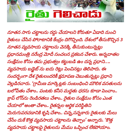
నూతన సాగు చట్టాలను రద్దు చేయాలని కోరుతూ ఏడాది నుంచి
రైతులు చేసిన పోరాటానికి కేంద్రం దిగొచ్చింది. దేశంలో తీసుకొచ్చిన 3
నూతన వ్యవసాయ చట్టాలను వెనక్కి తీసుకుంటున్నట్లు
ప్రధానమంత్రి నరేంద్ర మోదీ సంచలన ప్రకటన చేశారు. అన్నదాతల
సంక్షేమం కోసం తమ ప్రభుత్వం కట్టుబడి ఉం దన్న ప్రధాని….
వ్యవసాయ బడ్జెట్‌ ను ఐదు రెట్లు పెంచినట్లు తెలిపారు. ఈ
సందర్భంగా దేశ రైతులందరికీ క్షమాపణ చెబుతున్నట్లు ప్రధాని
వెల్లడిరచారు. ‘గ్రామీణ మార్కెట్లకు సంబంధించి మౌలిక వసతులను
బలోపేతం చేశాం.. పంటకు కనీస మద్దతు ధరను కూడా పెంచాం..
క్రాప్‌ లోన్‌ను రెండిరతలు చేశాం.. రైతుల సంక్షేమం కోసం ఎంత
చేయాలో అంతా చేశాం.. రైతన్నల ఆర్థిక పరిస్థితిని
మెరుగుపరచడానికి కృషి చేశాం.. చిన్న,సన్నకారు రైతులకు మేలు
చేసేం దుకే కొత్త వ్యవసాయ చట్టాలను తెచ్చాం’ అన్నారు. ‘కొత్త
వ్యవసాయ చట్టాలపై రైతులను మేము ఒప్పించ లేకపోయాం.