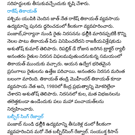
సరిహద్దులకు తీసుకువచ్చేందుకు కృషి చేశారు.
రాకేష్‌ తికాయత్‌
పశ్చిమ యుపికి చెందిన జాత్‌ నేత రాకేష్‌ తికాయత్‌ వ్యవసాయ
ఉద్యమాన్ని పునరు ద్ధరించడంలో కీలకంగా వ్యవహరించారు.
పంజాబ్‌,హర్యానా నుండి రైతు నిరసనను ఢల్లీికి మారినప్పటికీ కొన్ని
నెలల పాటు తికాయత్‌ పేరు వినిపించలేదని రాజకీయవిశ్లేషకుడు
అశుతోష్‌ కుమార్‌ తెలిపారు. రిపబ్లిక్‌ డే రోజున జరిగిన ట్రాక్టర్‌ ర్యాలీ
అనంతరం రైతుల నిరసన విఫలమవుతుందనుకున్న సమయంలో
తికాయత్‌ ముందుకు వచ్చారు. ఆయన ఉద్వేగ భరితమైన
ప్రసంగాలు రైతులను ఉత్తేజ పరిచాయి. అనంతరం నిరసన మరింత
బలంగా మారింది. తికాయత్‌ తండ్రి మొహీందర్‌ తికాయత్‌ కూడా
వ్యవసాయ నేత అని, 1980లో కేంద్ర ప్రభుత్వాన్ని మోకరిల్లేలా
చేశారని అశుతోష్‌ తెలిపారు. నిరసనలో కుల, మత విభజనలను
తలెత్తకుండా ఉండేందుకు పలు మహా పంచాయత్‌లను
నిర్వహించారు.
బల్బీర్‌ సింగ్‌ రేజ్వాల్‌
పంజాబ్‌ నుండి ఢల్లీికి ఉద్యమాన్ని తీసుకెళ్ల డంలో కీలకంగా
వ్యవహరించిన మరో నేత బల్బీర్‌సింగ్‌ రేజ్వాల్‌. సంయుక్త కిసాన్‌