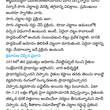
సర్కార్‌ సాగు చట్టాలపై వెనక్కి తగ్గడాన్ని విపక్షాలు.. ప్రముఖులు
అందరూ స్వాగతిం చారు.
సాగు చట్టాల రద్దు ప్రక్రియ ఇలా..
సాగు చట్టాలను రద్దు చేసే ప్రక్రియ.. కూడా చట్టాలు ఆమలులోకి
వచ్చిన విధంగానే ఉంటుంది. అంటే.. ఏదైనా చట్టం కావాలంటే
పార్లమెంట్‌?లో అందుకు సంబంధఇంచి బిల్లు ప్రవేశ పెట్టాలి. దానికి
పార్లమెంట్‌ ఆమోదం తెలిపితే చట్టంగా మారుతుంది. ఏదైనా చట్టాన్ని
రద్దు చేయాలన్నా ఇదే ప్రక్రియ ఉంటుంది.
క్షమాపణ చెప్పిన ప్రధాని
2014లో తన ప్రభుత్వం అధికారం చేపట్టినప్పటి నుంచి రైతుల
సంక్షేమానికి ప్రాధాన్యం ఇస్తోందని.. వారి అభివృద్ధికి
ప్రాధాన్యమిచ్చిందని చెప్పారు. రైతుల కష్టాలు తనకు తెలుసు కాబట్టి
వ్యవసాయ రంగంలో సంస్కరణలకు ప్రాధాన్యమిచ్చానని
చెప్పారు.వ్యవసాయ బడ్జెట్‌ను అయిదు రెట్లు పెంచామని.. ఏటా
రూ.1.25 లక్షల కోట్లకు పైగా వ్యవసాయానికి వెచ్చిస్తున్నాం, రైతులకు
తక్కువ ధరకే విత్తనాలు అందించేలా చర్యలు తీసుకున్నామని మోదీ
చెప్పారు. వచ్చే శీతాకాల సమావేశాల్లో ఈ చట్టాల రద్దుపై ప్రకటన