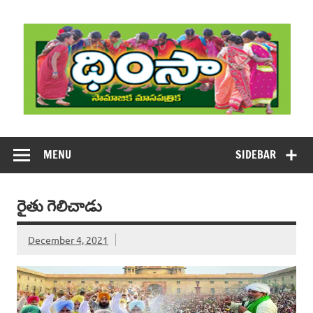
Skip
to
content
DHIMSA
Dhimsa Telugu Monthly Magazine
MENU
SIDEBAR
రైతు గెలిచాడు
December 4, 2021