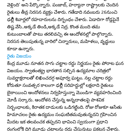
వెళ్లింది’ అని పేర్కొన్నారు. పంజాబ్‌, హర్యానా రాష్ట్రాలకు చెందిన
రైతులు తీవ్ర నిరసన వ్యక్తం చేశారు. గతేడాది నవంబరు 26నుంచి
ఢల్లీి శివార్లలో రహదారులను దిగ్బంధం చేశారు. ఏడాదిగా రోడ్లపైనే
తిష్ట వేసి..అక్కడే తిండి,అక్కడే నిద్ర. కొంత మంది తమ
కుటుంబాలతో పాటు తరలివచ్చి ఈ ఆందోళనల్లో పాల్గొన్నారు.
నిరసన తెలుపుతున్న వారిలో చిన్నారులు, మహిళలు, వృద్ధులు
కూడా ఉన్నారు.
రైతు విజయం
కేంద్ర మూడు నూతన సాగు చట్టాల రద్దు నిర్ణయం రైతు పోరాట ఘన
విజయం. స్వాతంత్య్ర భారతాన సల్పిన ఉద్యమాల చరిత్రలో
సువర్ణాక్షరాలతో లిఖించదగ్గ అపూర్వ ఘట్టం. నల్ల చట్టాల రద్దు
కోరుతూ సంవత్సర కాలంగా ఢల్లీి సరిహద్దుల్లో లక్షలాది రైతులు
బైఠాయించి ఆందోళనలు నిర్వహిస్తున్నా మొండిగా వ్యవహరించింది
మోడీ సర్కారు. ఆందోళన చేస్తున్న అన్నదాతలపై పాశవిక
నిర్బంధాలకు, కిరాతక దాడులకు ఒడిగట్టింది. రోజు రోజుకూ ఆసేతు
హిమాచలం రైతు ఉద్యమం సంఘటితమవుతున్నదని గ్రహించిన
మీదట ఇక తలవంచక తప్పదని భావించి స్వయంగా ప్రధాని
రంగంలోకి దిగి మూడు చట్టాలను రద్దు చేస్తున్నట్లు ప్రకటన చేశారు.