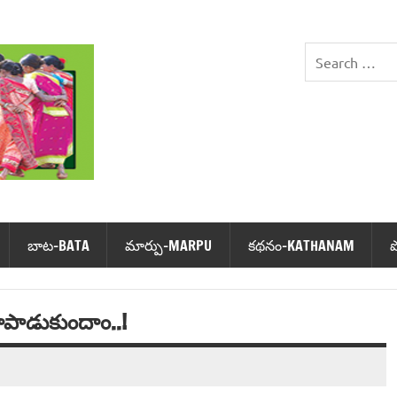
DHIMSA
బాట‌-BATA
మార్పు-MARPU
క‌థ‌నం-KATHANAM
కాపాడుకుందాం..!