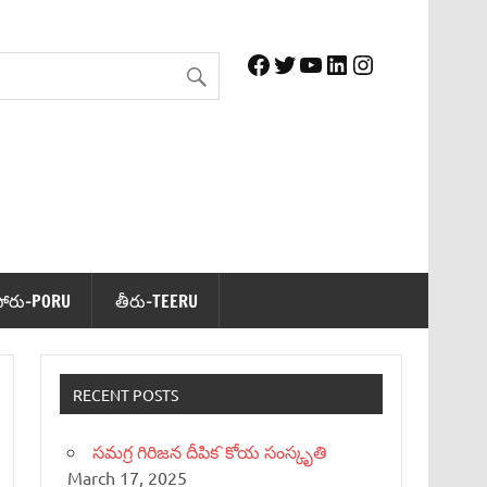
Facebook
Twitter
YouTube
LinkedIn
Instagram
పోరు-PORU
తీరు-TEERU
RECENT POSTS
సమగ్ర గిరిజన దీపిక`కోయ సంస్కృతి
March 17, 2025