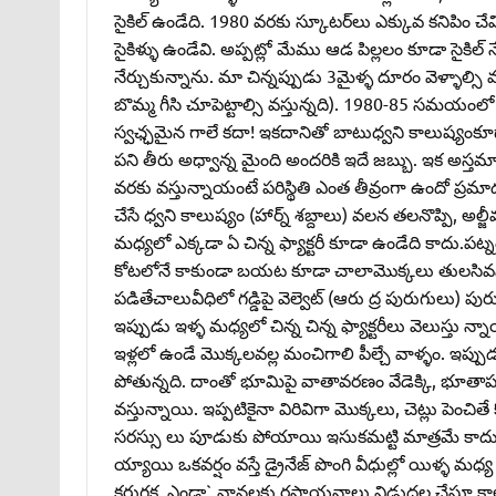
సైకిల్‌ ఉండేది. 1980 వరకు స్కూటర్‌లు ఎక్కువ కనిపిం చేవి
సైకిళ్ళు ఉండేవి. అప్పట్లో మేము ఆడ పిల్లలం కూడా సైకిల్
నేర్చుకున్నాను. మా చిన్నప్పుడు 3మైళ్ళ దూరం వెళ్ళాల్సి వస్
బొమ్మ గీసి చూపెట్టాల్సి వస్తున్నది). 1980-85 సమయ
స్వఛ్ఛమైన గాలే కదా! ఇకదానితో బాటుధ్వని కాలుష్యంకూ
పని తీరు అధ్వాన్న మైంది అందరికి ఇదే జబ్బు. ఇక అస్తమా, బ
వరకు వస్తున్నాయంటే పరిస్థితి ఎంత తీవ్రంగా ఉందో ప్
చేసే ధ్వని కాలుష్యం (హార్న్‌ శబ్దాలు) వలన తలనొప్పి, అల
మధ్యలో ఎక్కడా ఏ చిన్న ఫ్యాక్టరీ కూడా ఉండేది కాదు.పట్
కోటలోనే కాకుండా బయట కూడా చాలామొక్కలు తులసివనంలా
పడితేచాలువీధిలో గడ్డిపై వెల్వెట్‌ (ఆరు ద్ర పురుగులు) పుర
ఇప్పుడు ఇళ్ళ మధ్యలో చిన్న చిన్న ఫ్యాక్టరీలు వెలుస్తు న్నా
ఇళ్లలో ఉండే మొక్కలవల్ల మంచిగాలి పీల్చే వాళ్ళం. ఇప్పు
పోతున్నది. దాంతో భూమిపై వాతావరణం వేడెక్కి, భూతాపం
వస్తున్నాయి. ఇప్పటికైనా విరివిగా మొక్కలు, చెట్లు ప
సరస్సు లు పూడుకు పోయాయి ఇసుకమట్టి మాత్రమే కాదు
య్యాయి ఒకవర్షం వస్తే డ్రైనేజ్‌ పొంగి వీధుల్లో యిళ్ళ మధ్య
కరుగక, ఎండా` వానలకు రసాయనాలు విడుదల చేస్తూ కాలు 