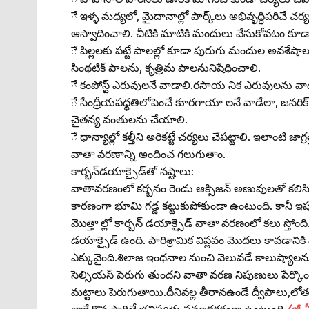
ే ఇళ్ళ మధ్యలో, మైదానాల్లో పార్క్‌లు అభివృద్ధిపరిచే చర
ఆస్వాదించాలి. చీటికి మాటికి మందులు వేసుకోవటం కూడా 
ే పిల్లలకు పట్టే పాలల్లో కూడా పురుగు మందుల అవశేషాలు
సింథటిక్‌ పాలను, కృత్రిమ పాలనునిషేధించాలి.
ే కంపోస్ట్‌ ఎరువులనే వాడాలి.రసాయ నిక ఎరువులను వాడ
ే సేంద్రీయపధ్ధతిలోపెంచే కూరగాయా లనే వాడేలా, జనరిక్
చైతన్య వంతులను చేయాలి.
ే ధాన్యాల్లో కల్తీని అరికట్టే చర్యలు చేపట్టాలి. ఇలాంటి జ
వాతా వరణాన్ని అందించ గలుగుతాం.
కార్భన్‌డయాక్సైడ్‌తో నష్టాలు:
వాతావరణంలో కర్బనం రెండు ఆక్సిజన్‌ అణువులతో కలిసి కార్బ
కారణంగా భూమి గడ్డ కట్టుకుపోకుండా ఉంటుంది. కానీ ఇప
మొత్తా ల్లో కార్బన్‌ డయాక్సైడ్‌ వాతా వరణంలో కలు స్తో
డయాక్సైడ్‌ ఉంది. పారిశ్రామిక విప్లవం మొదలు కావడాన
ఎక్కువైంది.శిలాజ ఇంధనాల నుంచి వెలువడే కాలుష్యాలను 
సెల్సియస్‌ పెరుగు తుందని వాతా వరణ నిపుణులు పేర్కొం
మట్టాలు పెరుగుతాయి.దీనివల్ల తీరానఉండే ద్వీపాలు,లోతట్ట
లాగే కొన సాగితే భవిష్యత్తు ప్రమాదకరంగా ఉంటుంది.
(జీ.ఏ