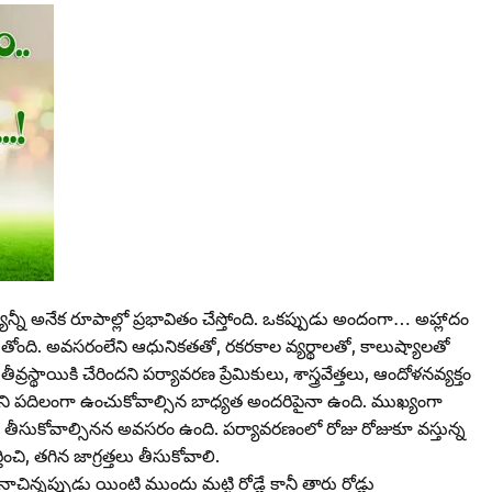
ాన్నీ అనేక రూపాల్లో ప్రభావితం చేస్తోంది. ఒకప్పుడు అందంగా… అహ్లాదం
ోంది. అవసరంలేని ఆధునికతతో, రకరకాల వ్యర్థాలతో, కాలుష్యాలతో
్రస్థాయికి చేరిందని పర్యావరణ ప్రేమికులు, శాస్త్రవేత్తలు, ఆందోళనవ్యక్తం
ిని పదిలంగా ఉంచుకోవాల్సిన బాధ్యత అందరిపైనా ఉంది. ముఖ్యంగా
్యలు తీసుకోవాల్సినన అవసరం ఉంది. పర్యావరణంలో రోజు రోజుకూ వస్తున్న
ించి, తగిన జాగ్రత్తలు తీసుకోవాలి.
ాచిన్నప్పుడు యింటి ముందు మట్టి రోడ్లే కానీ తారు రోడ్లు