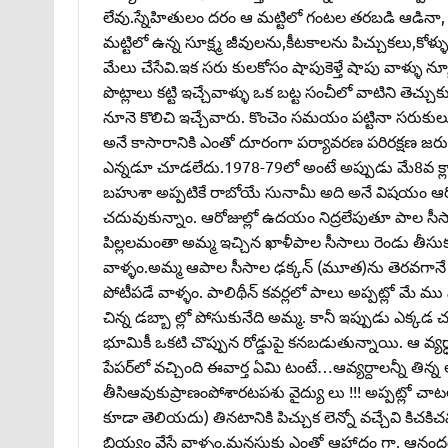
లేవు.స్నేహితులం దరం ఆ మట్టిలో గంటల తరబడి ఆడినా, ఆ
మట్టిలో ఉన్న సూక్ష్మ జీవులను,కీటకాలను పిచ్చుకలు,కోళ్
మేలు చేసేవి.ఇక సరు కులకోసం షాపుకెళ్తే షాపు వాళ్ళు న
పొట్లాలు కట్టి ఇచ్చేవాళ్ళు ఒక బట్ట సంచీలో వాటిని తెచ్చు
నూనె కొలిచి ఇచ్చేవారు. కొంచెం సమయం పట్టినా సరుకులు 
అనే కాసారానికి ఎంతో దూరంగా పర్యావరణ పరిరక్షణ జరు
ఎన్నడూ చూడలేదు.1978-79లో అంటే అప్పుడు మే8వ క్లాసు/ 
బహుశా అప్పటికే రాబోయే సునామీ అది అనే విషయం ఆరోజుల్ల
చదువుకున్నాం. ఆరోజుల్లో ఉదయం నిద్రలేపుతూ పాల సీసా 
పిల్లలమంతా అమ్మ ఇచ్చిన ఖాళీపాల సీసాలు రెండు తీసుకుని
వాళ్ళం.అమ్మ ఆపాల సీసాల ఢక్కన్‌ (మూత)ను తెరవగానే ద
పోటీపడే వాళ్ళం. పాలిథీన్‌ కవర్లలో పాలు అప్పట్లో మే ము
చిన్న డబ్బా ల్లో పోసుకునేది అమ్మ. కానీ ఇప్పుడు ఎక్కడ చూస
భూమికీ ఒకటి చొప్పున రోడ్డుపై కనబడుతున్నాయి. ఆ వ్యర్
పేపర్‌లో వచ్చింది ఈవార్త ఏమి టంటే…ఆవ్యర్దాలన్నీ తిన్న ఆవ
తీసిఆవుకుప్రాణంపోశారటపశు వైద్యు లు !!! అప్పట్లో చ
కూడా తెలియదు) తినటానికి పిచ్చుక లెన్నో వచ్చేవి కిచ
బియ్యం వేసే వాళ్ళం.మనసుకు ఎంతో ఆహ్లాదం గా, ఆనందంగా ఉండే