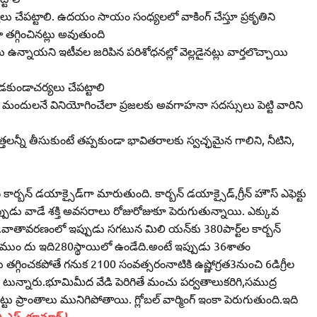
్యలు చేపట్టాలి. ఉదయం సాయం సంధ్యలలో వాకింగ్‌ చేస్తూ ప్రకృతిని
తగ్గించినట్లు అవుతుంది
 ఉన్నాయని ఇటీవల జరిపిన పరిశోధనల్లో వెల్లడైనట్లు వార్తలొచ్చాయి
కుండాచర్యలు చేపట్టాలి
‌ మందులనే వినియోగించేలా ప్రజలకు అవగాహనా సదస్సులు పెట్టి వారిని
ాగ్రత్తలన్నీ తీసుకుంటే తప్పకుండా భావితరాలకు స్వచ్ఛమైన గాలిని, నీటిని,
న్‌ డయాక్సైడ్‌గా మారుతుంది. కార్బన్‌ డయాక్సైడ్‌,గ్రీన్‌ హౌస్‌ ఎఫెక్టు
్పుడు వాడే శక్తి అవసరాలు రోజురోజుకూ పెరుగుతున్నాయి. ఎక్కువ
ంది.వాతావరణంలో ఇప్పుడు సగటున మిలి యన్‌కు 380పార్ట్‌ల కార్బన్‌
ికి ముం దు ఇది280స్థాయిలో ఉండేది.అంటే ఇప్పుడు 36శాతం
తగ్గించకపోతే గనుక 2100 సంవత్సరంనాటికి ఉష్ణోగ్రత3నుంచి 6డిగ్రీల
 టున్నారు.భూమిమీద వేడి పెరిగితే మంచు పర్వతాలుకరిగి,సముద్ర
ు ప్రాంతాలు మునిగిపోతాయి. గ్లోబల్‌ వార్మింగ్‌ ఇంకా పెరుగుతుంది.ఇది
.ఎస్‌. కూమార్‌ )