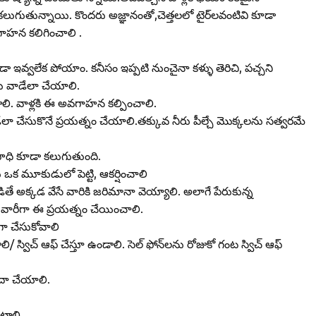
లుగుతున్నాయి. కొందరు అజ్ఞానంతో,చెత్తలలో టైర్‌లవంటివి కూడా
వగాహన కలిగించాలి .
 ఇవ్వలేక పోయాం. కనీసం ఇప్పటి నుంచైనా కళ్ళు తెరిచి, పచ్చని
ులు వాడేలా చేయాలి.
పట్టాలి. వాళ్లకి ఈ అవగాహన కల్పించాలి.
లా చేసుకొనే ప్రయత్నం చేయాలి.తక్కువ నీరు పీల్చే మొక్కలను సత్వరమే
ఉపాధి కూడా కలుగుతుంది.
ఒక మూకుడులో పెట్టి, ఆకర్షించాలి
్కడ బడితే అక్కడ వేసే వారికి జరిమానా వెయ్యాలి. అలాగే పేరుకున్న
ీల వారీగా ఈ ప్రయత్నం చేయించాలి.
గా చేసుకోవాలి
 స్విచ్‌ ఆఫ్‌ చేస్తూ ఉండాలి. సెల్‌ ఫోన్‌లను రోజుకో గంట స్విచ్‌ ఆఫ్‌
‌ ఆదా చేయాలి.
్టాలి