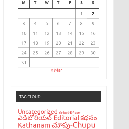
M
T
W
T
F
S
S
1
2
3
4
5
6
7
8
9
10
11
12
13
14
15
16
17
18
19
20
21
22
23
24
25
26
27
28
29
30
31
« Mar
TAG CLOUD
Uncategorized
ఈ-పేప‌ర్-E-Paper
ఎడిటోరియ‌ల్-Editorial
క‌థ‌నం-
చూపు-Chupu
Kathanam