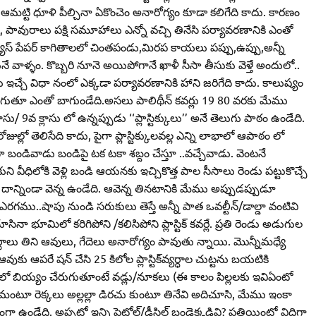
మట్టి ధూళి పీల్చినా ఏకొంచెం అనారోగ్యం కూడా కలిగేది కాదు. కారణం
ళు, పావురాలు పక్షి సమూహాలు ఎన్నో వచ్చి తినేసి పర్యావరణానికి ఎంతో
్యూస్‌ పేపర్‌ కాగితాలలో చింతపండు,మిరప కాయలు పప్పు,ఉప్పు,అన్నీ
కునే వాళ్ళం. కొబ్బరి నూనె అయిపోగానే ఖాళీ సీసా తీసుకు వెళ్తే అందులో..
ఇచ్చే విధా నంలో ఎక్కడా పర్యావరణానికి హాని జరిగేది కాదు. కాలుష్యం
గుతూ ఎంతో బాగుండేది.అసలు పాలిథీన్‌ కవర్లు 19 80 వరకు మేము
9వ క్లాసు లో ఉన్నప్పుడు ‘‘ప్లాస్టిక్కులు’’ అనే తెలుగు పాఠం ఉండేది.
ో తెలిసేది కాదు, పైగా ప్లాస్టిక్కులవల్ల ఎన్ని లాభాలో ఆపాఠం లో
బండివాడు బండిపై టక టకా శబ్దం చేస్తూ ..వచ్చేవాడు. వెంటనే
 వీధిలోకి వెళ్లి బండి ఆయనకు ఇచ్చికొత్త పాల సీసాలు రెండు పట్టుకొచ్చే
ాన్నిండా వెన్న ఉండేది. ఆవెన్న తినటానికి మేము అప్పుడప్పుడూ
 ఎరగము..షాపు నుండి సరుకులు తెస్తే అన్నీ పాత ఒవల్టీన్‌/డాల్డా వంటివి
ినా భూమిలో కరిగిపోని /కలిసిపోని ప్లాస్టిక్‌ కవర్లే. ప్రతి రెండు అడుగుల
ధాలు తిని ఆవులు, గేదెలు అనారోగ్యం పావుతు న్నాయి. మొన్నీమధ్యే
ుకు ఆపరే షన్‌ చేసి 25 కిలోల ప్లాస్టిక్‌వ్యర్ధాల చుట్టను బయటికి
ాటలో బియ్యం చేరుగుతూంటే వడ్లు/నూకలు (ఈ కాలం పిల్లలకు ఇవిఏంటో
కిచమంటూ రెక్కలు అల్లల్లా డిరచు కుంటూ తినేవి అదిచూసి, మేము ఇంకా
ది. అప్పట్లో ఇన్ని పెట్రోల్‌/డీసిల్‌ బండ్లెక్కడివి? ప్రతియింట్లో విధిగా