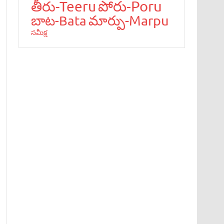
పోరు-Poru
తీరు-Teeru
మార్పు-Marpu
బాట‌-Bata
స‌మీక్ష‌