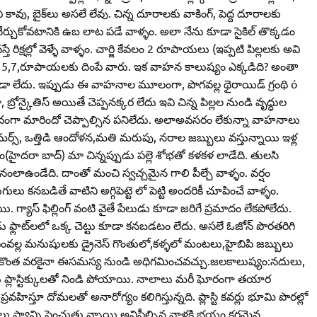
 కావు, బైక్‌లు అసలే లేవు. చిన్న దూరాలకు వాకింగ్‌, పెద్ద దూరాలకు
‌ నేర్చుకోవటానికి ఉబ లాట పడే వాళ్ళం. అలా నేను కూడా సైకిల్‌ తొక్కడం
తే రిక్షల్లో వెళ్ళే వాళ్ళం. చార్జి కేవలం 2 రూపాయలు (ఇప్పటి పిల్లలకు అవి
ంలో 5,7,రూపాయలకు దింపే వారు. ఇక వాహన కాలుష్యం ఎక్కడిది? అంతా
డా లేదు. ఇప్పుడు ఈ వాహనాల మూలంగా, పొగవల్ల థైరాయిడ్‌ గ్రంథి ó
్రోన్కైతిస్‌ అయితే చెప్పనక్కర లేదు ఇవి చిన్న పిల్లల నుండి వృద్ధుల
రమాదంగా మారిందో చెప్పాల్సిన పనిలేదు. అలాఅవసరం లేకున్నా వాహనాలు
్జీమర్స్‌, ఒత్తిడి ఆందోళన,మతి మరుపు, నరాల జబ్బులు వస్తున్నాయి ఇళ్ల
నం(హైదరా బాద్‌) మా చిన్నప్పుడు పల్లె శోభతో కళకళ లాడేది. తులసి
ఉండేది. దాంతో మంచి స్వచ్చమైన గాలి పీల్చే వాళ్ళం. వర్షం
ుగులు కనబడితే వాటిని అగ్గిపెట్టె లో పెట్టి అందరికీ చూపించే వాళ్ళం.
యి. గ్యాస్‌ ఫిల్లింగ్‌ వంటి వైతే పేలుడు కూడా జరిగే ప్రమాదం లేకపోలేదు.
డు ఫ్లాట్‌లలో ఒక్క చెట్టు కూడా కనబడటం లేదు. అసలే ఓజోన్‌ పొరతరిగి
వల్ల మనుషులకు డ్రైనెస్‌ గొంతులో,కళ్ళలో మంటలు,హైబిపి జబ్బులు
ెంచితే కొంత వరకైనా ఈసమస్య నుండి అధిగమించవచ్చు.జలకాలుష్యం:నదులు,
 ప్లాస్టిక్కులతో నిండి పోయాయి. నాలాలు మరీ ఘోరంగా తయార
 ప్రవహిస్తూ దోమలతో అనారోగ్యం కలిగిస్తున్నది. ప్లాస్టి కవర్లు భూమి పొరల్లో
ష్యాన్ని పెంచుతు న్నాయి.అవిపీల్చిన వాళ్లకి భయం కరమైన