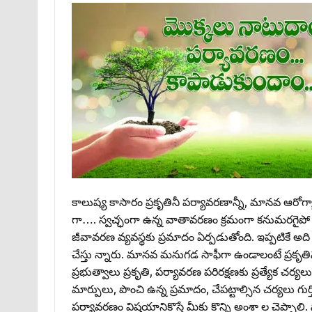
కాలుష్య కాసారం ప్రకృతినీ పర్యావరణాన్నీ, మానవ ఆరోగ్య
గా…. స్వచ్ఛంగా ఉన్న వాతావరణం క్రమంగా కనుమరగైపో త
జీవావరణ వ్యవస్థకు ప్రమాదం ఏర్పడుతోంది. ఇప్పటికే అది తీవ
చేస్తు న్నారు. మానవ మనుగడ సాఫీగా ఉండాలంటే ప్రకృత
ప్రభుత్వాలు ప్రకృతి, పర్యావరణ పరిరక్షణకు ప్రత్యేక చర
మార్పులు, పొంచి ఉన్న ప్రమాదం, చేపట్టాల్సిన చర్యలు గుర్త
పర్యావరణం విషయానికొస్తే మీకు కొన్ని అంశా ల చెప్పాలి. న