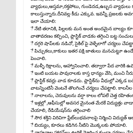
వ్యాధులు,ఆస్తమా,రక్తపోటు, గుండెదడ,ఉబ్బస వ్యాధులు క
కాలుస్తున్నారు.దీనివల్ల కీడు ఎక్కువ. ఇవన్నీ ప్రజలకు అ
ఇలా చేయాలి:
ే నేటి తరానికి, పిల్లలకు మన అంత అందమైన బాల్యం కూడా
వాతావరణం కల్పించి, ప్లాస్టిక్‌ వాడకం తగ్గించి బట్ట సంచ
ే దగ్గరి షాప్‌లకు నడిచో, సైకిల్‌ పై వెళ్ళేలాగో చర్యలు చే
ే పిచ్చుకలు,కాకులు ఇతర పక్షి జాతులు మనచుట్టూ ఉండే
పెంచాలి.
ే మళ్ళీ రిక్షాలను, ఆహ్వానించాలి. తద్వారా పేద వారికి 
ే ఇంటి బయట పావురాలకు కాస్త ధాన్యం వేసి, మంచి నీరు 
ే ప్లాస్టిక్‌ కవర్లు వాడ కూడదు. ప్లాస్టిక్‌ను వీధుల్లో ఎక
వాటన్నింటినీ వెంటనే తొలగించే చర్యలు చేపట్టాలి. కాలన
ే నాలాలను, చెరువులను వర్షా కాలం లోపలే చెత్త రహితం
ే ఇళ్లల్లో ,ఆఫీసుల్లో అవసర మైనంత మేరకే విద్యుత్తు వాడాలి/
చేయాలి, రేడియేషన్‌ను తగ్గించాలి
ే సౌర శక్తిని విరివిగా ప్లేట్‌లుభవనాలపై నిర్మించి విద్యుత్
ే బియ్యం, కూరలు కడిగిన నీటిని మొక్కలకు పోయాలి.
ే వాహనాల హారన్‌లు ఊరికే మోగించ కుండా చర్యలు చేపట